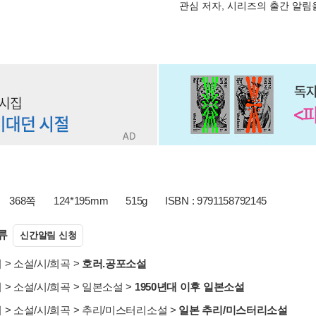
관심 저자, 시리즈의 출간 알
368쪽
124*195mm
515g
ISBN : 9791158792145
류
신간알림 신청
서
>
소설/시/희곡
>
호러.공포소설
서
>
소설/시/희곡
>
일본소설
>
1950년대 이후 일본소설
서
>
소설/시/희곡
>
추리/미스터리소설
>
일본 추리/미스터리소설