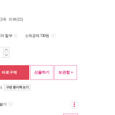
14)
리뷰(21)
자 할부
소득공제 730원
바로구매
선물하기
보관함 +
다.
구판 종이책 보기
 팔기