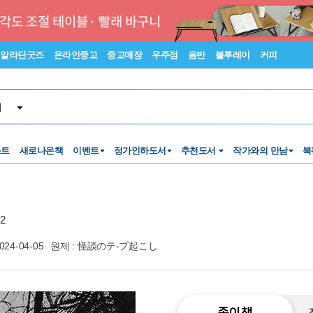
알라딘굿즈
온라인중고
중고매장
우주점
음반
블루레이
커피
서
스트
새로나온책
이벤트
정가인하도서
추천도서
작가와의 만남
북
2
024-04-05
원제 : 怪談のテ-プ起こし
종이책