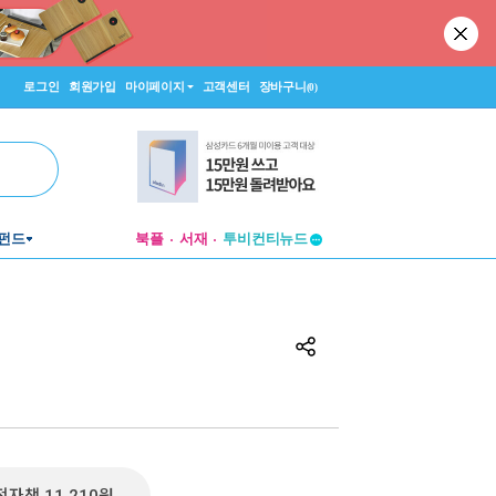
로그인
회원가입
마이페이지
고객센터
장바구니
(0)
펀드
북플
서재
투비컨티뉴드
창작플랫폼
투비컨티뉴드