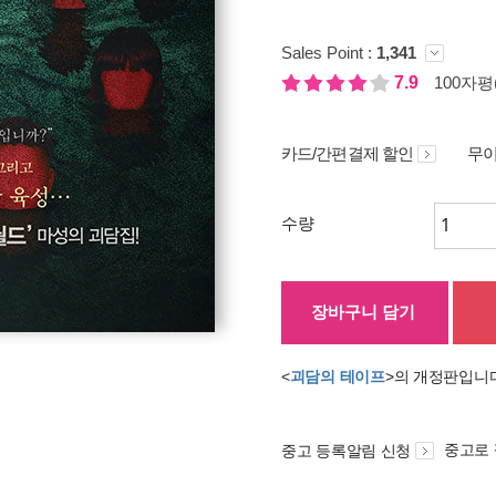
Sales Point :
1,341
7.9
100자평(
카드/간편결제 할인
무이
수량
장바구니 담기
<
괴담의 테이프
>의 개정판입니
중고로
중고 등록알림 신청