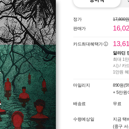
정가
17,800
16,0
판매가
13,6
카드최대혜택가
알라딘 
최대 1만
시) / 
1만원 
마일리지
890원(5
+ 5만원
배송료
무료
수령예상일
지금 택
(중구 서