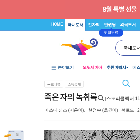
HOME
전자책
만권당
외국도서
국내도서
첫달무료
국내도
분야보기
오뒷세이아
추천마법사
베
무료배송
소득공제
죽은 자의 녹취록
스토리콜렉터 11
|
미쓰다 신조
(지은이),
현정수
(옮긴이)
북로드
2