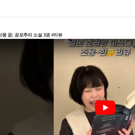
몽 꿈; 공포추리 소설 3권 #리뷰
Play