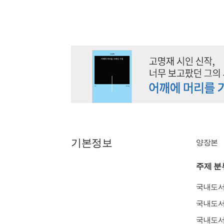
기본정보
양장본
주제 분
국내도
국내도
국내도