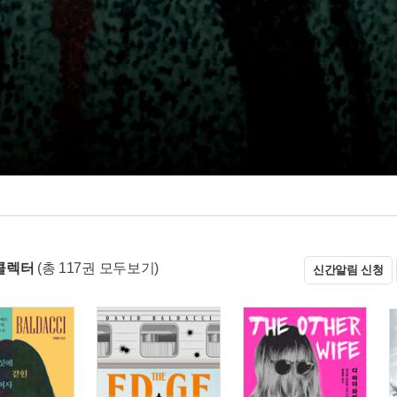
콜렉터
(총 117권 모두보기)
신간알림 신청