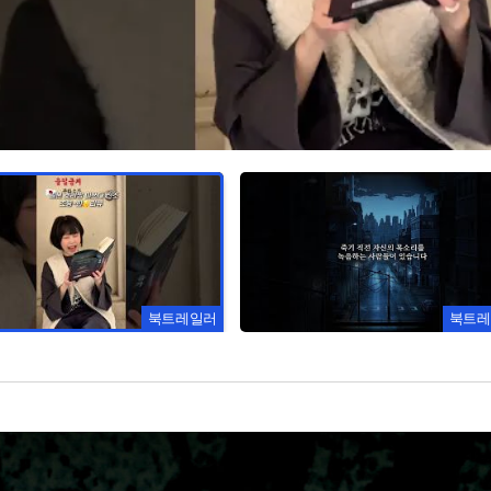
북트레일러
북트레