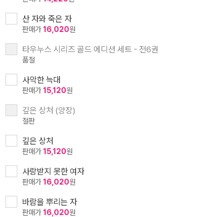
산 자와 죽은 자
판매가
16,020
원
타우누스 시리즈 골드 에디션 세트 - 전6권
품절
사악한 늑대
판매가
15,120
원
깊은 상처 (양장)
절판
깊은 상처
판매가
15,120
원
사랑받지 못한 여자
판매가
16,020
원
바람을 뿌리는 자
판매가
16,020
원