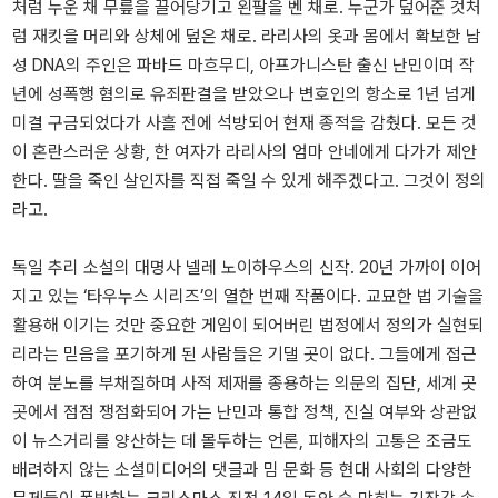
처럼 누운 채 무릎을 끌어당기고 왼팔을 벤 채로. 누군가 덮어준 것처
럼 재킷을 머리와 상체에 덮은 채로. 라리사의 옷과 몸에서 확보한 남
성 DNA의 주인은 파바드 마흐무디, 아프가니스탄 출신 난민이며 작
년에 성폭행 혐의로 유죄판결을 받았으나 변호인의 항소로 1년 넘게
미결 구금되었다가 사흘 전에 석방되어 현재 종적을 감췄다. 모든 것
이 혼란스러운 상황, 한 여자가 라리사의 엄마 안네에게 다가가 제안
한다. 딸을 죽인 살인자를 직접 죽일 수 있게 해주겠다고. 그것이 정의
라고.
독일 추리 소설의 대명사 넬레 노이하우스의 신작. 20년 가까이 이어
지고 있는 ‘타우누스 시리즈’의 열한 번째 작품이다. 교묘한 법 기술을
활용해 이기는 것만 중요한 게임이 되어버린 법정에서 정의가 실현되
리라는 믿음을 포기하게 된 사람들은 기댈 곳이 없다. 그들에게 접근
하여 분노를 부채질하며 사적 제재를 종용하는 의문의 집단, 세계 곳
곳에서 점점 쟁점화되어 가는 난민과 통합 정책, 진실 여부와 상관없
이 뉴스거리를 양산하는 데 몰두하는 언론, 피해자의 고통은 조금도
배려하지 않는 소셜미디어의 댓글과 밈 문화 등 현대 사회의 다양한