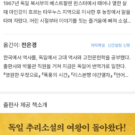
1967년 독일 북서부의 베스트팔렌 뮌스터에서 태어나 열한 살
때 마인강이 흐르는 타우누스 지역으로 이사한 후 농장에서 말을
타며 자랐다. 어린 시절부터 이야기를 짓는 즐거움에 빠져 소설과
연극, 로맨스와 스릴러를 꾸준히 썼다. 대학에서 법학, 역사학, 독
어독문학을 공부하던 중 학업을 그만두고 프랑크푸르트의 광고
옮긴이:
전은경
저자파일
신간알림 신청
회사에 들어가 일하면서도, 또 결혼한 후에도 줄곧 작가의 꿈을
놓지 않고 수많은 출판사에 투고하다가, 2005년 자비로 소설을
한국에서 역사를, 독일에서 고대 역사와 고전문헌학을 공부했다.
출간해 집 마당에 쌓아놓고 팔기 시작했다. 조금씩 출간 부수를
출판사와 박물관 직원을 거쳐 지금은 독일어 번역가로 일한다.
늘리면서 직접 책들을 나르고 아마존 주문분을 우체국에 가서 부
『영원한 우정으로』 『폭풍의 시간』 『리스본행 야간열차』 『언어의
치는 등 모든 것을 혼자 해내던 끝에 마침내 2010년 중견 출판사
무게』 『프랭키』 『내게 남은 스물다섯 번의 계절』 『스물두 번째 레
울슈타인에서 ‘타우누스 시리즈’의 네 번째 작품인 《백설공주에
인』 등을 우리말로 옮겼다.
게 죽음을》을 세상에 내놓았다. 작가 본인의 작품 목록은 물론 독
출판사 제공 책소개
일 미스터리 소설계에도 기념비적인 작품이 된 이 소설은 발간 사
흘 만에 베스트셀러 순위에 올라 무려 32주 동안 1위를 지킨다.
또한 독일에서만 350만 부 이상 판매되고 30여 개 국가에서 번
역 출간되어 총 1,000만 부 이상 팔리면서 전 세계에 넬레 노이하