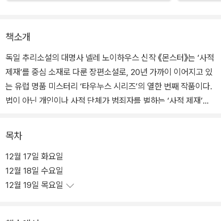
책소개
독일 추리소설의 대명사 넬레 노이하우스 신작 《몬스터》는 ‘사적
제재’를 중심 소재로 다룬 장편소설로, 20년 가까이 이어지고 있
는 유럽 명품 미스터리 ‘타우누스 시리즈’의 열한 번째 작품이다.
법이 아닌 개인이나 사적 단체가 범죄자를 벌하는 ‘사적 제재’는
최근 전 세계적으로 문제가 되고 있는 이슈 중 하나다.
목차
《몬스터》는 법을 존중하기는커녕 의뢰인의 승소를 위해 법망을
12월 17일 화요일
빠져나가는 게임 플레이어가 된 법조인들, 법이 제힘을 발휘하지
12월 18일 수요일
못하고 정의 실현이 요원하기만 한 사회에서 스스로 처벌자를 자
12월 19일 목요일
처하며 정서적으로 취약한 피해자 유족들의 분노를 부채질하는
사적 제재 집단, 세계 곳곳에서 점점 쟁점화되어가는 난민과 통합
정책, 진실 여부와 상관없이 뉴스거리를 양산하는 데 몰두하는 언