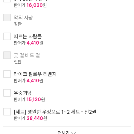
판매가
16,020
원
악의 사냥
절판
따르는 사람들
판매가
4,410
원
굿 걸 배드 걸
절판
라이크 팔로우 리벤지
판매가
4,410
원
우중괴담
판매가
15,120
원
[세트] 영원한 우정으로 1~2 세트 - 전2권
판매가
28,440
원
더보기