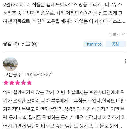
아 피아에게 같이 가자고 하는데, 피아는 엄마도 경찰 일도 떠날
2권)>이다. 이 작품은 넬레 노이하우스 명품 시리즈 , 타우누스
수 없고 아프리카에서 1년을 아무 일 없이 지내고 싶지도 않다. 수
시리즈 중 11번째 작품으로, 사적 제제의 이야기를 심도 있게 그
사에 별 진전이 없는 와중에, 숲에서 갑자기 맨발로 뛰쳐나온 한
려낸 작품으로, 타인의 고통을 배려하지 않는 이 세상에서 스스로
남자가 달리던 자동차에 치여 사망하는 사고가 발생한다. 온몸에
사형집행인이 된 사람들의 이야기를 담은 작품이다.⚖️ 이 작품은
짐승에게 물린 상처가 가득한 이 남자의 신원을 조사한 결과, 불
더보기
최근에 문제가 되고 있는 '사적제제' 에 대한 이야기로, 법을 존중
법 자동차 경주에서 임신한 여성을 치어 죽이고 과실치사로 2년
공감 (
0
)
댓글 (0)
하기는 커녕 의뢰인의 승소를 위해 법망을 쉽게 빠져나가는 법조
2개월을 복역한 뒤 최근에 석방된 르네 지겔로 밝혀진다. 그런데
인들, 법이 제대로 된 힘을 발휘하지 못해 정의 실현을 위해 스스
지겔이 예전에 차로 친 그 임신부의 남편이 경찰이 설명하기도 전
로 처벌자가 되기로 한 사적 제재 집단, 세계 곳곳에서 점점 쟁점
메뉴
에 지겔의 사인을 알고 있다. 경찰이 그것을 수상히 여기는 가운
화되어가는 난민 등 스케일이 커진 작품이다. 그동안 넬레 노이하
고은공주
2024-10-27
데, 과거에 미제사건으로 남은 몇 가지 사망과 실종 사건들 사이
우스 작품 중 스케일이 큰 작품이 아닐까 싶다. 2권이라는 분량이
에 일종의 패턴이 보이기 시작한다. 리시의 엄마 안네에게 한 여
어마어마하지마, 역시 넬레 노이하우스 답게 손에서 놓을 수 없는
역시 실망시키지 않는 작가. 이번 소설에서는 보덴슈타인에게 위
자가 접근해 파바드가 갇혀 있는 곳을 안다며 안네가 원한다면 이
강력한 몰입력은 역시 대단한 작품이다.🔖사적제재란, 법이 아닌
기가 오지만 오히려 피아 부부에게는 휴식을 주었다.한국도 마찬
딸의 살인자를 직접 죽일 수 있게 해주겠다는 말을 남긴다. 사례
개인이나 사적 단체가 범죄자를 벌하는 것을 말한다. 얼마나 법이
가지지만 독일도 이민자 문제가 심각하다 특히 이민자의 어떤 폭
는 필요 없고 단지 정의를 위한 것이라면서……. 한편 프랑크푸르
피해자보다 가해자를 중시하길래, 가해자를 제대로 처벌하지 못
력 문제 사회 질서를 위협하는 문제가 매우 심각하다.시리즈가 이
트 지방 법원의 하벨카 판사는 어린 나이에 전과 기록이 많고 단
하는 것일까? 그래서 생겨난 것이 사적제재하는 집단들이 아닐
어져 가면서 팀원이 바뀌고 죽는 팀원도 생기고, 그 둘도 늙어간
정치 못한 자세로 히죽거리는 피고들, 명백한 죄임에도 공판을 무