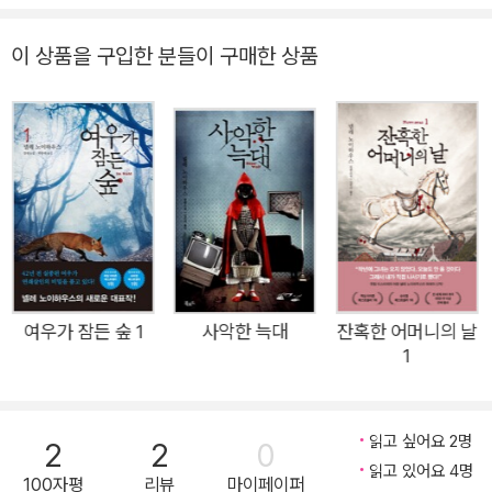
설로, 20년 가까이 이어지고 있는 유럽 명품 미스터리 ‘타우누스
시리즈’의 열한 번째 작품이다. 법이 아닌 개인이나 사적 단체가
이 상품을 구입한 분들이 구매한 상품
범죄자를 벌하는 ‘사적 제재’는 최근 전 세계적으로 문제가 되고
있는 이슈 중 하나다. 《몬스터》는 법을 존중하기는커녕 의뢰인의
승소를 위해 법망을 빠져나가는 게임 플레이어가 된 법조인들, 법
이 제힘을 발휘하지 못하고 정의 실현이 요원하기만 한 사회에서
스스로 처벌자를 자처하며 정서적으로 취약한 피해자 유족들의
분노를 부채질하는 사적 제재 집단, 세계 곳곳에서 점점 쟁점화되
어가는 난민과 통합 정책, 진실 여부와 상관없이 뉴스거리를 양산
하는 데 몰두하는 언론, 피해자의 고통은 조금도 배려하지 않는
소셜미디어의 댓글과 밈 문화, 디지털 원주민이라고도 불리는 십
여우가 잠든 숲 1
사악한 늑대
잔혹한 어머니의 날
1
대들의 문화 등을 크리스마스 직전 14일간의 미스터리로 녹여낸,
반전에 반전을 거듭하는 장대한 스케일의 작품이다. 넬레 노이하
우스의 대표작이자 독일과 유럽 미스터리의 진면목을 유감없이
읽고 싶어요 2명
2
2
0
보여주는 ‘타우누스 시리즈’는 부드러운 카리스마를 가진 남자 형
읽고 있어요 4명
100자평
리뷰
마이페이퍼
사 올리버 폰 보덴슈타인과 남다른 직관력의 여자 형사 피아 산더