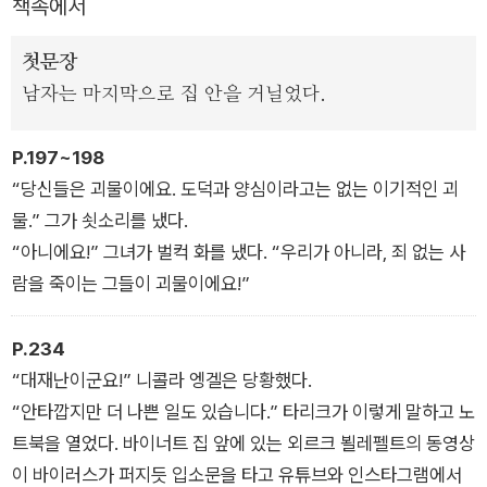
책속에서
론, 피해자의 고통은 조금도 배려하지 않는 소셜미디어의 댓글과
밈 문화, 디지털 원주민이라고도 불리는 십대들의 문화 등을 크리
첫문장
스마스 직전 14일간의 미스터리로 녹여낸, 반전에 반전을 거듭하
남자는 마지막으로 집 안을 거닐었다.
는 장대한 스케일의 작품이다.
P.197~198
“당신들은 괴물이에요. 도덕과 양심이라고는 없는 이기적인 괴
물.” 그가 쇳소리를 냈다.
“아니에요!” 그녀가 벌컥 화를 냈다. “우리가 아니라, 죄 없는 사
람을 죽이는 그들이 괴물이에요!”
P.234
“대재난이군요!” 니콜라 엥겔은 당황했다.
“안타깝지만 더 나쁜 일도 있습니다.” 타리크가 이렇게 말하고 노
트북을 열었다. 바이너트 집 앞에 있는 외르크 뵐레펠트의 동영상
이 바이러스가 퍼지듯 입소문을 타고 유튜브와 인스타그램에서