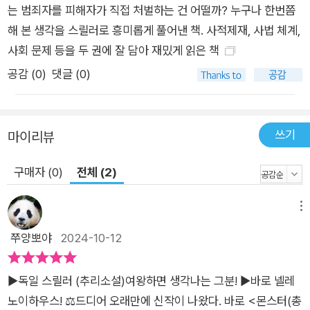
는 범죄자를 피해자가 직접 처벌하는 건 어떨까? 누구나 한번쯤
히 만나기로 했는지 안다. 그래도 자신의 의심을 경찰에게 말할
해 본 생각을 스릴러로 흥미롭게 풀어낸 책. 사적제재, 사법 체계,
순 없다. 어쩌면 상상하고 과장하기 좋아하는 리시가 그냥 지어낸
사회 문제 등을 두 권에 잘 담아 재밌게 읽은 책
얘기일지도 모르니까. 그러나 만일 사실이라면? 아무리 죽었다
고 해도, 친구의 비밀을 함부로 누설할 순 없지 않나……. 올리버
공감 (
0
)
댓글 (0)
폰 보덴슈타인과 피아 산더의 강력11반은 용의자가 아니라 목격
자에 불과한 파바드 마흐무디의 이름이 회자되자 마치 기다렸다
는 듯 외국인들에 대한 적대감이 표출되고 심지어 그가 사라진 정
쓰기
마이리뷰
황이 대단히 우려스럽다. 보덴슈타인이 특별수사팀의 지휘를 카
구매자 (0)
전체 (2)
이 오스터만에게 새로 맡기려 하자, 니콜라 엥겔 과장은 조금이라
도 실수가 있다면 언론은 물론 경찰총장과 내무부장관이 책임을
메뉴
물을 것이고, 이제 57세인 보덴슈타인의 자리를 노리는 젊은 인
사가 있다고 전한다. 한편 피아는 치매 증세를 보이는 엄마 때문
쭈양뽀야
2024-10-12
에 걱정이 많다. 엄마를 돌볼 자녀가 실질적으로 자신뿐이고 전문
인력을 고용하기엔 재정이 빠듯하다. 게다가 요사이 다정한 편이
▶️독일 스릴러 (추리소설)여왕하면 생각나는 그분! ▶️바로 넬레
아니었던 남편 크리스토프가 나미비아 동물원장 자리를 제안받
노이하우스! ⚖️드디어 오래만에 신작이 나왔다. 바로 <몬스터(총