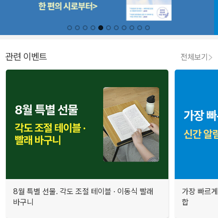
관련 이벤트
전체보기
8월 특별 선물. 각도 조절 테이블 · 이동식 빨래
가장 빠르게
바구니
합