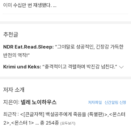
이미 수십만 번 재생됐다.
“‘저기 내 딸을 살해한 개자식이 삽니다!’라고 고함을 지르는 외
르크 뵐레펠트의 움짤까지 있어요.”
믿을 수 없었다. 사람들은 이제 그 무엇도 존중하지 않았다. 딸이
추천글
살해된 남자의 고통조차도 배려의 대상이 아니었다.
NDR Eat.Read.Sleep:
“그야말로 성공적인, 긴장감 가득한
반전의 역작!”
Krimi und Keks:
“충격적이고 격렬하며 박진감 넘친다.”
저자 소개
지은이:
넬레 노이하우스
저자파일
신간알림 신청
최근작 :
<[큰글자책] 백설공주에게 죽음을 (특별판)>
,
<몬스터
2>
,
<몬스터 1>
… 총 254종
(모두보기)