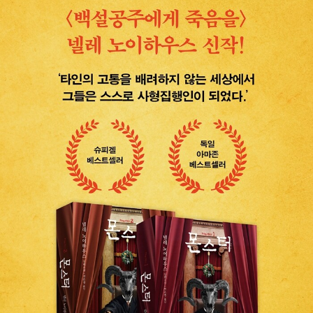
우스 열풍을 일으켰다. 무명의 작가가 명실상부한 독일 미스터리
의 여왕으로 등극하는 순간이었다. 대표작 ‘타우누스 시리즈’는
부드러운 카리스마의 수사반장 올리버 폰 보덴슈타인과 뛰어난
직관력의 형사 피아 산더라는 환상의 콤비를 중심으로 타우누스
지역 강력11반의 개성 넘치는 인물들이 살인사건을 풀어가는 내
용을 그린 유럽 최고의 인기 시리즈다. 국내에서는 2011년 《백설
공주에게 죽음을》이 출간되며 넬레 노이하우스와 시리즈의 이름
을 처음으로 알렸고, 더불어 그간 비주류였던 독일 장르소설의 대
중적 인지도를 끌어올리는 역할도 했다. 이후 시리즈의 다른 작품
들 또한 출간 즉시 베스트셀러 순위권에 오르며 독자들의 꾸준한
사랑을 받았고, 2013년부터 독일 ZDF에서 방영된 미니시리즈
도 높은 시청률을 기록했다. 다른 주요 저작으로 미스터리 성장소
설 ‘셰리든 그랜트 시리즈’와 청소년소설들이 있으며, ‘넬레 노이
하우스 재단’에선 아동 및 청소년의 문해력 증진을 위한 프로젝트
를 진행하고 있다.