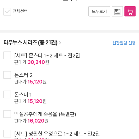
전체선택
모두보기
타우누스 시리즈 (총 21권)
신간알림 신청
[세트] 몬스터 1~2 세트 - 전2권
판매가
30,240
원
몬스터 2
판매가
15,120
원
몬스터 1
판매가
15,120
원
백설공주에게 죽음을 (특별판)
판매가
16,020
원
[세트] 영원한 우정으로 1~2 세트 - 전2권