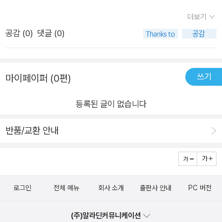
까 싶다. 최근에 읽었던 표창원 프로파일러의 <카스트라토>도
다. 그럼에도 피아와 보덴슈타인의 열정은 늙지 않는다.
효로 만들 뭔가를 찾아내 이의 신청하는 변호인들을 보며 몇 달간
사적제재에 대해 이야기하는 소설이다. 최근 전 세계적으로 문제
더보기
미뤄왔던 결정을 드디어 내린다. 그러고는 마음이 가벼워진다. 이
가 되고 있는 이슈 중 하나이기에, 요새 사적제재에 대해 소설이
공감 (
0
)
댓글 (0)
야말로 정의를 위한 것이기에…….
많이 나오는게 아닐까 싶다. 또한 세계 곳곳에서 점점 쟁점화되어
가는 문제가 있다. 바로 난민문제이다. 독일은 난민 수용을 제일
많이 하는 유럽 국가(?) 중 하나였다.(지금은 그리스와 이탈리아)
쓰기
마이페이퍼 (0편)
그래서 독일에서는 진짜로 난민의 수 자체가 심각한 문제이기도
하다.⚖️넬레 노이하우스 저자의 <몬스터>에서는 사적제재, 난
등록된 글이 없습니다
민 문제 뿐만 아니라 진실 여부와 상관없이 가짜뉴스를 양산하는
반품/교환 안내
언론과, 피해자의 고통은 조금도 배려하지 않는 소셜미디어의 댓
글들, 디지털 원주민이라고 불리우는 십대들의 문화까지 ! 크리스
마스 직전 14일간의 미스터리로 녹여낸 이 작품은 반전에 반전을
거듭하여, 역시 추리소설여왕답게 오래만에 돌아온 넬레 노이하
우스 신작이 반갑게 느껴졌다. ⚖️부드러운 카리스마를 가진 남자
로그인
전체 메뉴
회사 소개
출판사 안내
PC 버전
형사 올리버 폰 보덴슈타인과 남다른 직관력을 가진 여자 형사 피
(주)알라딘커뮤니케이션
아 산더, 그리고 그들 중심으로 호프하임 경찰서 강력 11반의 개