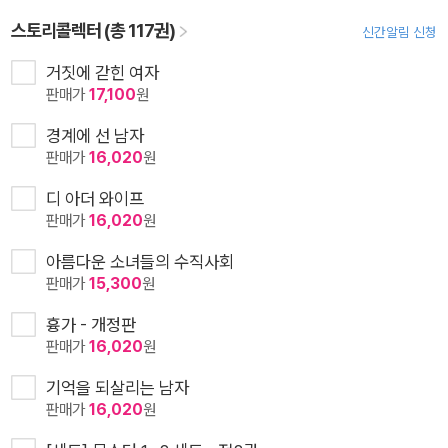
스토리콜렉터 (총 117권)
신간알림 신청
거짓에 갇힌 여자
판매가
17,100
원
경계에 선 남자
판매가
16,020
원
디 아더 와이프
판매가
16,020
원
아름다운 소녀들의 수직사회
판매가
15,300
원
흉가 - 개정판
판매가
16,020
원
기억을 되살리는 남자
판매가
16,020
원