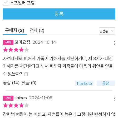
아이 라리사(리시)를 잃은 안네는 도무지 갈피를 잡을 수 없다.
스포일러 포함
경찰이 찾아와 죽은 딸에 대해 이것저것 질문하지만 제대로 답할
등록
수 있는 것이 거의 없다. 딸과 무척 가까운 엄마였다고 생각했는
데, 실제로 딸에 대해 아는 것이 이렇게나 없었던 건가? 가족 친
구매자 (2)
전체 (2)
지와 이웃들이 찾아와 위로를 건네고 음식을 만들지만, 안네는 혼
자 있고 싶을 뿐이다. 딸이 살해된 마당에 다른 이들 앞에서 어떻
꼬마요정
2024-10-14
메뉴
게 말하고 행동해야 할까? 이제까지 리시를 중심으로 삶을 함께
꾸려온 남편 외르크와 계속 사는 게 의미 있을까? 남편에겐 전 애
사적제재로 피해자 가족이 가해자를 처단하거나, 제 3자가 대신
인과의 사이에서 낳은 일바라는 딸이 있기에, 그의 상실감은 내
가해자를 처단한다고 해서 피해자 가족들이 마음의 위안을 얻을
것에 비교할 수 없다……. 리시의 가장 친한 친구, 사라도 현실을
수 있을까?
믿을 수 없다. 코스플레이 참가를 비롯해 모든 것을 날마다 함께
공감 (
14
)
댓글 (0)
해온 리시가 곁에 없다니. 리시를 잘 알지도 못하는 애들이 눈물
을 질금거리며 꽃과 카드를 갖다두고 추모하는 걸 사라는 견딜 수
shines
2024-11-09
없다. 리시가 성폭행을 당했는지 궁금해하는 사람들이 싫다. 리시
메뉴
와 친했던 척하면서 그날 리시가 어땠는지 뭘 했는지 경찰에게 조
강력범 형량이 늘 아쉽고, 재범률이 높은데 그렇다면 반성하지 않
목조목 말하는 친구들도 역겹다. 사라는 그날 리시가 누구를 은밀