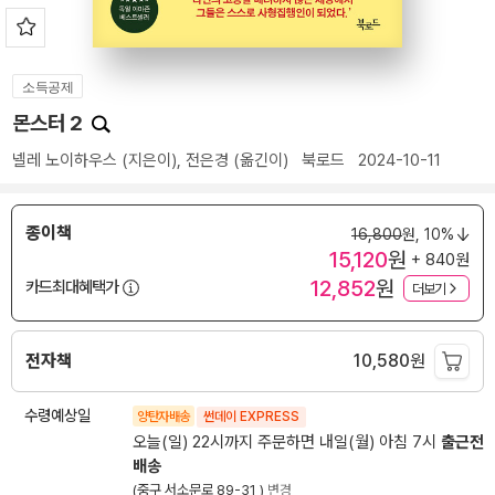
소득공제
몬스터 2
넬레 노이하우스
(지은이),
전은경
(옮긴이)
북로드
2024-10-11
종이책
16,800
원,
10%
15,120
원
+ 840원
12,852
원
카드최대혜택가
더보기
전자책
10,580
원
수령예상일
양탄자배송
썬데이 EXPRESS
오늘(일) 22시까지 주문하면 내일(월) 아침 7시
출근전
배송
(중구 서소문로 89-31 )
변경