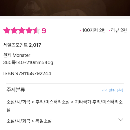
9
100자평 2편
리뷰 2편
세일즈포인트
2,017
원제 Monster
360쪽
140*210mm
540g
ISBN 9791158792244
주제분류
신간알림 신청
소설/시/희곡
>
추리/미스터리소설
>
기타국가 추리/미스터리소
설
소설/시/희곡
>
독일소설