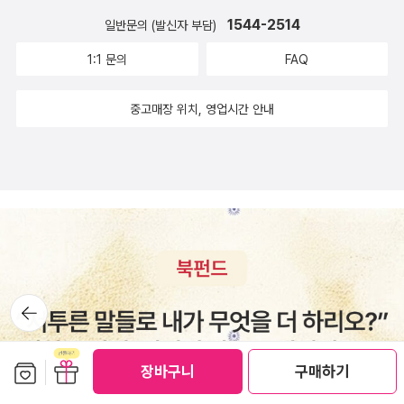
성 넘치는 경찰들! 독일 헤센주 대자연의 품에 자리한 타우누스지
1544-2514
일반문의 (발신자 부담)
역(실제로 존재한 지역임)의 살인사건을 풀어가는 타우누스 시리
1:1 문의
FAQ
즈! 역시 고품격 범죄 미스터리였다.감사합니다. 재미있게 읽었습
니다. 👉 본 도서는 책읽는 쥬리(인플루언서)님이 진행한 서평단
중고매장 위치, 영업시간 안내
모집에 선정되어 북로드 출판사에서 도서를 협찬받아 솔직하게
작성하였습니다.#몬스터 #넬레노이하우스 #범죄미스터리 #독
일추리소설여왕 #범죄스릴러 #타우누스시리즈 #유럽명품미스
터리 #신작소설 #소설리뷰 #사적제재 #독일난민문제 #미스터
리 #서평단 #도서협찬 #책읽는쥬리 #책리뷰 #책추천 #북로드
출판사
뒤로가
기
보관함담기
선물하기
장바구니
구매하기