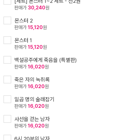
[세트] 몬스터 1~2 세트 - 전2권
판매가
30,240
원
몬스터 2
판매가
15,120
원
몬스터 1
판매가
15,120
원
백설공주에게 죽음을 (특별판)
판매가
16,020
원
죽은 자의 녹취록
판매가
16,020
원
일곱 명의 술래잡기
판매가
16,020
원
사선을 걷는 남자
판매가
16,020
원
6시 20분의 남자