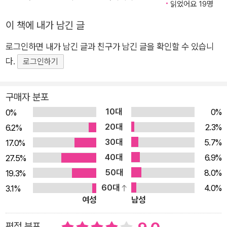
읽었어요 19명
를 중심으로 호프하임 경찰서 강력11반의 개성 넘치는 경찰들이,
이 책에 내가 남긴 글
독일 헤센주 대자연의 품에 자리한 타우누스 지역의 살인사건을
풀어가는 고품격 범죄 미스터리다. 실제로 타우누스 지역에서 성
로그인하면 내가 남긴 글과 친구가 남긴 글을 확인할 수 있습니
장한 넬레 노이하우스가 자비 출판으로 2005년부터 펴내기 시
다.
로그인하기
작한 이 시리즈의 네 번째 작품 《백설공주에게 죽음을》은 30개
가 넘는 나라에서 출간되어 총 1,000만 부 이상 판매되었고 국내
구매자 분포
에서도 독일 장르 소설의 대중적 인지도를 크게 높인 바 있다. 20
10대
0%
0%
13년부터 타우누스 시리즈는 독일 ZDF에서 미니시리즈로 방영
20대
2.3%
6.2%
되어 높은 시청률을 기록했으며, 《백설공주에게 죽음을》은 202
30대
5.7%
17.0%
4년 여름 한국에서도 드라마로 방영되어 뜨거운 호응을 얻고 있
40대
6.9%
27.5%
다. 살인사건 자체뿐 아니라 의학과 심리학, 정치와 사법제도 등
50대
8.0%
19.3%
사회 구석구석의 굵직한 이슈들을 팽팽한 긴장감, 유머와 디테일
60대
4.0%
3.1%
이 살아 숨 쉬는 강력한 서사로 엮어내는 넬레 노이하우스의 특징
여성
남성
은 《몬스터》에서 탁월하게 드러난다. 손에서 놓을 수 없는, 강력
한 몰입력을 자랑하는 이 작품을 다 읽어갈 즈음, 독자들은 이 시
평점 분포