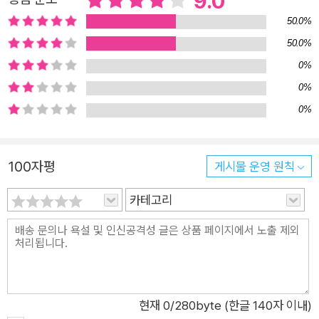
9.0
대에 진짜 ‘괴물’이 누구인지를 자문하게 될 것이다. 법은 가해자
50.0%
를 처벌하지 못했다. 법정은 이기는 것만 중요한 게임이 돼버렸
50.0%
다. ‘내 딸의 살인범을 내 손으로 죽이게 해준다고 했습니다. 그것
0%
이 진정한 정의라고요.’ 12월의 어느 날, 16세 소녀의 목 졸린 시
0%
신이 교회 근처에서 밤새 내린 눈에 덮인 채 발견된다. 소녀의 몸
0%
과 옷에서 나온 수많은 유전자 흔적 중 한 아프가니스탄 난민의
것이 발견된다. 그는 작년에 성폭행으로 유죄판결을 받았으나 변
호인 항소로 1년 넘게 미결 구금되었다가 사흘 전에 석방된 남성
100자평
게시물 운영 원칙
파바드 마흐무디다. 그런데 허가 없이 거주지를 이탈해선 안 되었
던 그가 경찰이 찾아가기도 전에 사라지고, 설상가상으로 수배하
카테고리
기도 전에 그의 이름이 미디어에 새어나간다. 소셜미디어가 북새
통을 이루고 난민 통합 정책과 법체계를 비난하는 목소리가 높아
지자, 자녀의 안전을 걱정하는 부모들이 각종 방송에 나와 성토하
고, 난민 숙소에 거주하던 외국인들도 안전을 걱정하며 가족들과
다른 곳으로 달아난다. 남편과 힘들게 인공수정으로 낳은 유일한
현재
0
/280byte (한글 140자 이내)