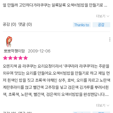
~방에 들어가 요~요리요정 라쿠쿠의 오색 비빔밥책을 들고오더
얼 만들까 고민하다가라쿠쿠는 알록달록 오색비빔밥을 만들기로 하
니'이거~~~'하더라구요~비빔밥이라는 단어가 생각이 안났나봐요~
지요.책을 보면 라쿠쿠의 신나는 주문과 함께요리를 만드는 과정이
^^하긴 볶음밥은 자주 먹어봤어도~ 비빔밥은 제대로 한번도 안먹어
더보기
즐거운 이야기에 담겨있어요.아이와 함께 책을 읽다보면 식욕이 동한
봤으니 말이죠~^^ 그래서 마트에서 쌈야채사온거랑해서~즉석에서
공감 (
0
)
댓글 (0)
다고 할까요?몸에 좋은 여러음식이 들어가는 우리의 전통음식 비빔
후다닥 비빔밥 만들어 먹기 했답니다~ㅋㅋ초록 야채들을 준비하고~
밥.이런 하나의 메뉴를 재미있는 이야기로 풀어낸 재미있는책 한번
~~밥을 준비하고~~윤석군이 직접 떠서 담을수 있게 도와주었지요
잠깐 살펴볼께요. 너무 귀여운 라쿠쿠의 모습 표지 역시 식감을 자극
메뉴
~오이, 애호박, 시금치, 상추와쌈야채들~ 김도 살짝 그리고 마지막에
하는 붉은색이에요. 오늘은 무슨 요리를 해볼까!! 라쿠쿠는 정성껏 만
계란후라이~^^너무 재미있어 하더라구요~ㅋㅋㅋ밥에 야채 계란후
뽀뽀깍쟁이맘
2009-12-06
든 요리를 친구와 나누어 먹지요. 나눠 먹음의 즐거움까지 말해주는
라이 담기 완성후~~고추장은 아주 약간~~~~떠 담고~~ 참기름 스
이쁜책 이에요. 마지막페이지엔 정말 비빔밥을 만들수있는 레시피까
윽~~부어~엄마랑 함께~쓱쓱 비비고 비비고~~그러다가 책보면서
오렌지색 곰 라쿠쿠는 요리요정이라서 '쿠쿠라라 라쿠쿠'라는 주문을
지..^^ 열심히 책을 보는 쭌군.. 쭌아 우리도 오색비빔밥 만들어볼
~똑같다~~똑같다~연발하시고~~냠냠 쩝쩝 먹었다지요~윤석이도
외우며 맛있는 요리를 만들어요.오색비빔밥을 만들기로 하고 제일 먼
까???? 넵~~~~~ 열심히 정성껏 요리중이에요.^^ 썰기쉬운 파프
한입~~ 엄마도 한입~~~ 서로 떠먹여주면서요~서로 떠먹여 주기가
저 흰색인 밥을 짓고 초록색 야채인 상추, 호박, 오이를 자르고 노란색
리카와 피클은 쭌군이 직접..^^ 피클을 워낙 좋아해서 썰면서 계속 집
넘 잼났던지~~자꾸 엄마에게 먹이려해서 안달났었답니다~^^매운
계란후라이를 얹고 빨간색 고추장을 넣고 검은색 김가루를 뿌려서흰
어먹는 쭌이 귀여웠어요..^^ 썰어둔 야채들.. 당근은 살짝 볶아주었고
걸 잘 못먹어 고추장맛은 거즌 안나게 비비고참기름이 넉넉에 소금에
색, 초록색, 노란색, 빨간색, 검은색의 오색비빔밥을 완성한답니다.그
쭌이도 엄마도 파프리카는 그대로 먹는걸 좋아해서 안볶았어요. 양파
재워진김을 너어 비벼먹은거라싱겁지 않고 나름 먹을만 하던데요~
리고 토끼친구와 함께 오색비빔밥을 신나게 비비고 맛있게 먹네요.책
를 가늘게 썰어 참치와 함께 볶아줍니다. 따끈한 현미밥위에 준비해
더보기
책도 잼나게 보고~~맛난 비빔밥도 먹고~~신나는 하루를 보냈지요
뒤에는 마법요리책 페이지를 통해 오색비빔밥 요리법을 다시 한 번
둔 고명을 얹어주면...오색비빔밥완성~~ 쭌군은 고추장을 못먹어 간