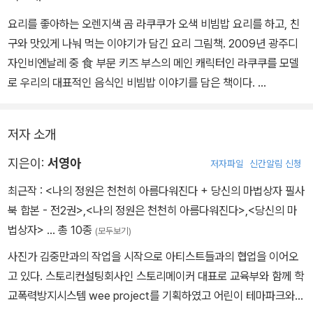
요리를 좋아하는 오렌지색 곰 라쿠쿠가 오색 비빔밥 요리를 하고, 친
구와 맛있게 나눠 먹는 이야기가 담긴 요리 그림책. 2009년 광주디
자인비엔날레 중 食 부문 키즈 부스의 메인 캐릭터인 라쿠쿠를 모델
로 우리의 대표적인 음식인 비빔밥 이야기를 담은 책이다.
오감을 자극하는 즐거운 요리 체험을 고스란히 담았다. 비빔밥의 색
저자 소개
을 중심으로 구성해 보는 즐거움을 크게 살렸다. 하얀색 밥부터 초록
색 야채, 노란색 달걀, 빨간색 고추장과 까만색 김까지 각각의 색감을
지은이:
서영아
저자파일
신간알림 신청
장면마다 최대한 살려 시각적인 즐거움이 크다. 책 자체를 비빔밥을
최근작 :
<나의 정원은 천천히 아름다워진다 + 당신의 마법상자 필사
만드는 하나의 과정으로 구성해, 만드는 중의 소리와 냄새, 촉감도 상
북 합본 - 전2권>
,
<나의 정원은 천천히 아름다워진다>
,
<당신의 마
상하고 즐길 수 있도록 했다.
법상자>
… 총 10종
(모두보기)
사진가 김중만과의 작업을 시작으로 아티스트들과의 협업을 이어오
요리요정 라쿠쿠는 구름 같은 하얀 밥을 식히기 위해 바람개비를 돌
고 있다. 스토리컨설팅회사인 스토리메이커 대표로 교육부와 함께 학
리며 바람을 불고, 해님 같은 노란 달걀을 보며 우주에 간 상상도 한
교폭력방지시스템 wee project를 기획하였고 어린이 테마파크와
다. 까만 김을 뿌릴 때는 바다도 떠올린다. 글에서는 비빔밥 만드는 과