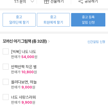
선물하기
공유하기
중고
중고
중고 등록
알라딘에 팔기
회원에게 팔기
알림 신청
꼬까신 아기 그림책 (총 32권)
신간알림 신청
[빅북] 나도 나도
판매가
54,000
원
반짝반짝 작은 별
판매가
10,800
원
올려다보면, 하늘
판매가
9,000
원
너도 사랑스러워
판매가
9,900
원