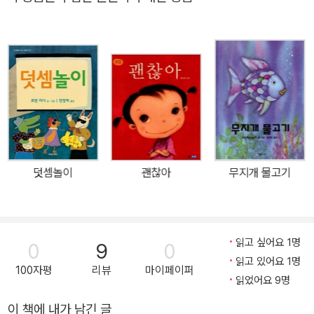
완성되지요. 그런데 이렇게 맛있는 비빔밥을 누구랑 먹을까요? 마침
라쿠쿠의 친구가 놀러 왔어요. 라쿠쿠는 친구와 함께 비빔밥을 신나
게 비벼요. 알록달록 예쁜 밥, 오색 비빔밥! 친구랑 나눠 먹으면 더 맛
있답니다. *이 책의 요리요정 라쿠쿠는 衣. 食. 住. 學. 樂 다섯 가지
주제로 진행된 2009년 광주디자인비엔날레 중 食 부문 키즈 부스의
메인 캐릭터입니다. 食 분야의 주제는 ‘검정, 흰색, 노란색, 붉은색,
푸른색-오방색과 아트’인데, 키즈 부스는 이 책의 요리요정 라쿠쿠를
중심으로 캐릭터 전시, 오방색 비빔밥 이야기로 꾸며졌습니다. 대표
적인 우리 음식 비빔밥을 소재로 한 맛있는 요리 그림책 이 책은 요리
덧셈놀이
괜찮아
무지개 물고기
를 좋아하는 오렌지색 곰 라쿠쿠가 신나게 요리를 하고, 친구와 맛있
게 나눠 먹는 이야기가 담긴 요리 그림책입니다. 라쿠쿠가 선보이는
요리는 바로 오색 비빔밥! 비빔밥은 가장 대표적인 우리 음식이며, 모
두에게 친근한 음식입니다. 영양 면에서도 아주 우수하고요. 비빔밥
읽고 싶어요 1명
0
9
0
은 아이들의 요리 체험에도 멋진 주제입니다. 여러 가지 재료를 사용
읽고 있어요 1명
100자평
리뷰
마이페이퍼
해 다양한 질감과 색감을 느낄 수 있고, 엄마와 함께 쉽고 즐겁게 만들
읽었어요 9명
수 있는 요리이기 때문입니다. 나눠 먹는 즐거움도 빼 놓을 수 없습니
이 책에 내가 남긴 글