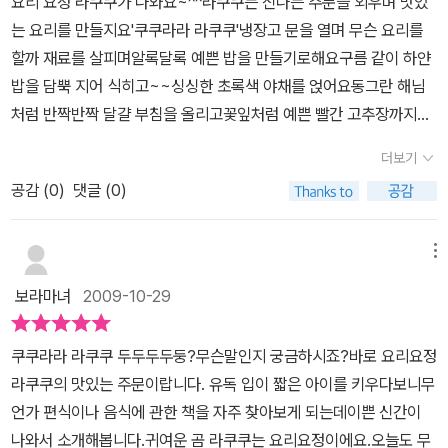
요리 요정 라쿠쿠가 나와요~^^라쿠쿠는 신나는 주문을 외우며 맛있
되는 주문을 아이가 함께 따라하면서저절로 먹고 싶어진다는 강한 욕
는 요리를 만들지요'쿠쿠라라 라쿠쿠'냉장고 문을 열며 무슨 요리를
구가 생긴답니다^^요거 .. 밥 먹기 전에 보여주면 딱~~ 좋은 책이에
할까 재료를 살피며알록달록 예쁜 밥을 만들기로해요구름 같이 하얀
요!~~ㅎㅎ또한 책에 등장하는 야채, 과일, 냉장고 속 친구들을 하나
밥을 담뿍 지어 식히고~~싱싱한 초록색 야채를 얹어요동그란 해님
하나 짚어가며아이들에게 사물인지도 알려줄 수 있고..요리를 하면서
처럼 반짝반짝 달걀 부침을 올리고꽃잎처럼 예쁜 빨간 고추장까지~
얼마나 즐거운 상상을 할 수 있는지~~아이들에게 무궁무진한 상상
마지막으로 까만색 김을 뿌려주고 참기름도 잊지 앉고 뿌려서맛있는
의 세계로 초대한답니다^^특히 라쿠쿠가 김이 모락모락나는 하얀색
더보기
오색 비빔밥을 완성한답니다친구와함께 비비고 비비고 섞고 섞고 맛
밥을 지을 때..마치 파란 하늘에 몽글몽글 흰 구름이 떠있는 듯 비유한
공감 (
0
)
댓글 (0)
있는 밥, 행복한밥, 건강한밥, 요리 요정 라쿠쿠의 오색 비빔밥친구랑
것과빨간색 고추장을 예쁜 꽃잎에 비유한 점..아이들의 창의력을 높
함께 먹으면 더 맛있어요~^^ 책에 나오는 귀여운 곰그림과 함께~비
여주며, 이야기 속으로 쏘~~옥 빠져들게 만든답니다!책을 보여주는
밤밥 재료들은 실물로 나오니더 생동감있고 아이들 눈길을 확~끄는
메뉴
엄마 입장에서 비빔밥 하나로 이렇게 다양한 이야기가 나올 줄은 상
것 같아어른인 제가봐도 책이 참 상큼하네요^^야채를 싫어하거나 편
상도 못했답니다~ㅎㅎ마지막에 라쿠쿠의 친구와 함께 맛있는 요리
보라마녀
2009-10-29
식 있는 아이들은한번씩 부모님과 같이보고~~같이 만들어 먹는 재
를 나눠먹는 장면에서..친구와 나눌 줄 아는 나눔의 의미도 알려주고
미도 쏠쏠하겠죠~물론 아이의 입맛에 맞게 어느정도바꾸어가면서
비빔밥을정말 맛있게 먹는 비법도 알려주거든요~~아이와 함께 요리
쿠쿠라라 라쿠쿠 두두두두둥?무슨말인지 궁금하시죠?바로 요리요정
말이죠~^^ 비빔밥 저녁에나 여유롭게 만들어 먹으려 했는데마트에
요정 라쿠쿠처럼 한번 섞어줘 보세요!맛있는 밥, 행복한 밥, 건강한
라쿠쿠의 맛있는 주문이랍니다. 유독 입이 짧은 아이를 키우다보니무
시장에 다녀와선점심 뭐 먹을까 했더니~ 볶음밥도 싫다 미역국에 말
밥.. '쿠쿠라라 라쿠쿠 두두두두 둥!~~'신나는 주문도 함께요^^아이
언가 편식이나 음식에 관한 책을 자주 찾아보게 되는데이쁜 신간이
아줄까도 싫다그러다 뭐 먹을거니 물어보니~~쉽게 말을 못하더니만
가 정말 좋아한답니다~ㅎㅎ
나와서 소개해봅니다.귀여운 곰 라쿠쿠는 요리요정이에요.오늘도 무