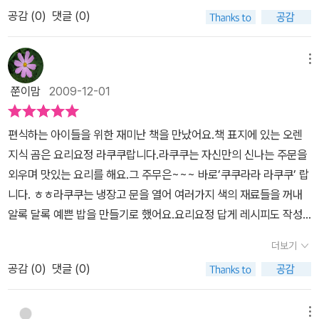
드는 순서에 따라 고사리같은 여린 손으로 엄마가 만들어 준 재료들
했는데평소 같으면 버럭 성을 냈겠지만 아이들이 좋아하고 잘 먹을
공감 (
0
)
댓글 (0)
을 밥에 넣으면서 엄마와 함께 비빔밥 만드는 재미를 만끽할 수 있다.
생각하니 절로 웃음이 나더라구요.그렇게 이 책을 본 날 비벼 먹고,다
요리요정 곰돌이 라쿠쿠는 요리하는 것을 좋아해요. '쿠쿠라라 라쿠
음날 또 비벼 먹었습니다.아이들이 야채 잘 안 먹어 똥이 되다 싶을 즈
쿠' 신나는 주문을 외우면 맛있는 요리가 짜짜짠~~ 오늘은 무슨 요리
메뉴
음 이 책 슬그머니 내밀며 보자고 할 겁니다.그럼 또 오색비빔밥 해먹
를만들까요?? 냉장고 문을 여니 맛있는 재료가 아주 많아요. 색깔도,
자고 할테니까요. ^^
쭌이맘
2009-12-01
모양도, 맛도, 냄새도, 만져 보니 느낌도 달라요. 양배추, 피망, 버섯,
브로쿨리, 마늘,고추, 샐러리까지... 찬찬히 살핀 라쿠쿠. '오늘은 예쁜
편식하는 아이들을 위한 재미난 책을 만났어요.책 표지에 있는 오렌
밥을 만들거야.' 자, 주문을 먼저 외우고요. '쿠쿠라라 라쿠쿠, 두두두
지식 곰은 요리요정 라쿠쿠랍니다.라쿠쿠는 자신만의 신나는 주문을
두 둥!' 모락모락 구름처럼 하얀 밥이 짜자잔~~ 다음은 초록색 싱싱
외우며 맛있는 요리를 해요.그 주무은~~~ 바로’쿠쿠라라 라쿠쿠’ 랍
한 야채를 자르고 밥 위에 얹어요. 초록색 향기가 폴폴폴~~ 호박은
니다. ㅎㅎ라쿠쿠는 냉장고 문을 열어 여러가지 색의 재료들을 꺼내
착착착..오이는 송송송.. 상추는 툭툭툭..동글동굴... 눈이 시원하고 맑
알록 달록 예쁜 밥을 만들기로 했어요.요리요정 답게 레시피도 작성
아졌어요. 노란 달걀을 얹고 그 위에 빨간 고추장을 올려 놓아요. 후우
하고 드디어 요리를 할 시간이 왔어요.깔끔하게 앞치마에 머리수건까
후우... 매우니까 조금만요. 고추장은 예쁜 꽃잎 같지요? 보슬보슬 까
더보기
지 하고밥을 지어요~~몽글 몽글 구름밥 쿠쿠라라 라쿠쿠밥 위에 초
만 김과 참기름, 깨소금도 살살살..맛있는 비빔밥이 태어났어요. 짜
공감 (
0
)
댓글 (0)
록 숲의 향기로 뿌려주고 쿠쿠라라 라쿠쿠동그란 해님처럼 반짝반짝
잔!!! 그런데... 누구랑 같이 먹을까요? 이웃집 토순이하고 사이좋게
노란 달걀을 올려요. 쿠쿠라라 라쿠쿠맵지 않게 나풀나풀 꽃잎처럼
먹을래요. 알록 달록 예쁜 밥, 오색비빔밥~~ 친구랑 먹으면 더 맛있
고추장을 뿌려요. 쿠쿠라라 라쿠쿠마지막으로 시원한 바다향기를 담
메뉴