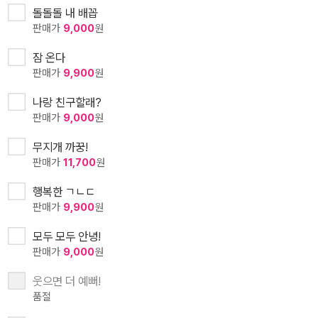
돌돌돌 내 배꼽
판매가
9,000
원
잠 온다
판매가
9,900
원
나랑 친구할래?
판매가
9,000
원
무지개 까꿍!
판매가
11,700
원
행복한 ㄱㄴㄷ
판매가
9,900
원
모두 모두 안녕!
판매가
9,000
원
웃으면 더 예뻐!
품절