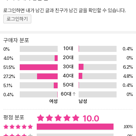
다. 커다란 그릇에 담아 같이 비벼서 나눠 먹는 것은 비빔밥만이 줄 수
로그인하면 내가 남긴 글과 친구가 남긴 글을 확인할 수 있습니다.
있는 특별한 행복입니다. 이 책은 라쿠쿠가 즐겁게 요리를 하는 과정
과 친구와 다정하게 나누어 먹는 것까지 함께 그려내 더 큰 만족감을
로그인하기
선사합니다. 그래서 라쿠쿠는 비빔밥을 맛있는 밥, 행복한 밥, 건강한
밥이라고 말합니다. 책을 보는 아이들은 요리요정 라쿠쿠와 함께 만
구매자 분포
들기 쉽고, 보기에 좋고, 먹기에도 좋은 우리 음식 비빔밥, 그 한 그릇
10대
0.4%
0%
의 즐거운 이야기에 신이 나고 행복할 것입니다. 오감을 자극하고 상
20대
0%
4.0%
상력을 펼치는 즐거운 요리 그림책 요리는 아이들에게 오감을 자극하
30대
6.2%
51.5%
는 훌륭한 활동입니다. 요리를 하며 여러 가지 다양한 재료의 색깔을
40대
4.8%
27.2%
보고, 냄새를 맡으며, 질감을 느낄 수 있기 때문입니다. 요리를 하는
50대
0.4%
5.1%
중에 들리는 경쾌한 소리도 즐겁고, 다 만든 뒤에 맛있게 먹는 만족감
60대
0%
0.4%
도 크지요. 이 책은 그렇게 오감을 자극하는 즐거운 요리 체험을 고스
여성
남성
란히 담고 있습니다. 무엇보다 비빔밥의 색을 중심으로 구성해 보는
즐거움을 크게 살렸습니다. 비빔밥은 흰색, 검은색, 노란색, 붉은색,
10.0
평점 분포
푸른색 즉 전통적인 오방색이 모두 들어있는 화려하고 아름다운 음식
100%
입니다. 이 책은 하얀색 밥부터 초록색 야채, 노란색 달걀, 빨간색 고