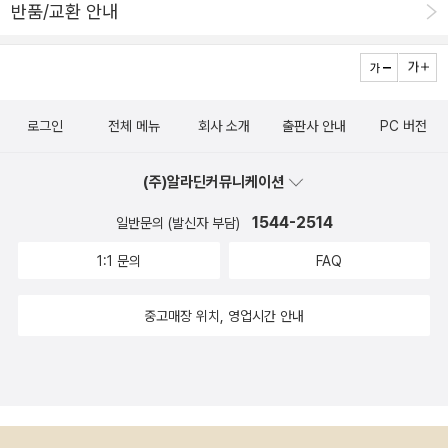
마! 요리요정 라쿠쿠와 오색비빔밥을 같이 먹고 싶어서 일까요?? 드
반품/교환 안내
그리고 상추/청경채 몇장을 썰고, 호박볶음(호박/당근/양파/각종 파
디어 나은이가 '엄마! 나도 비빔밥이 먹고싶어' 하는 거예요~ 이제 채
마늘 넣고 볶아주기) , 시금치 나물을 준비해줬어요. 아이에게 아빠가
소를 넣은 비빔밥을 나은이와 같이 먹게 되었답니다~ㅎㅎ 요리요정
저녁밥으로 드실수 있게 비빔밥을 만들어 달라고 요청했답니다.아빠
라쿠쿠와 오색비빔밥은 생생한 그림들이 살아 있어서 아이들의 오감
의 비빔밥용 밥그릇에 상추/청경채를 뿌리고, 호박볶음 한수저 떠넣
을 자극하고 상상력과 감성을 풍부하게 만드는 책이라고 말할수 있어
로그인
전체 메뉴
회사 소개
출판사 안내
PC 버전
고, 시금치나물도 한젓가락 넣고, 김가루 볶음도 듬뿍 뿌려줬답니다.
요~ 라쿠쿠가 요리를 하면서 사용되는 소리와 표현들은 아이의 감성
때마침 집에 달걀이 떨어져서 달걀은 패스~~~~~~~~그리고 꽃잎
발달에 도움을 줄 것입니다~ 참고로 우리집에 웅진닷컴에 '뽀로로 요
(주)알라딘커뮤니케이션
고추장은........ 초고추장을 쥐워줬더니 쭉~~ 짜주더니 아빠 드세
리사되다'도 사실적인일러스트와 표현들이 인상적이어서 아이의 상
요........엄마, 왜 아빠만 비빔밥을 드셔요. 저도 먹고싶어요해서..... 아
1544-2514
상의 세계를 높히는데 도움을 받고 있는데 오색비빔밥을 체험하게되
일반문의 (발신자 부담)
이의 밥도 아빠와 똑같이 비빔밥을 비벼서 맛있게 먹었어요.
어 더 뜻깊었습니다^^
1:1 문의
FAQ
중고매장 위치, 영업시간 안내