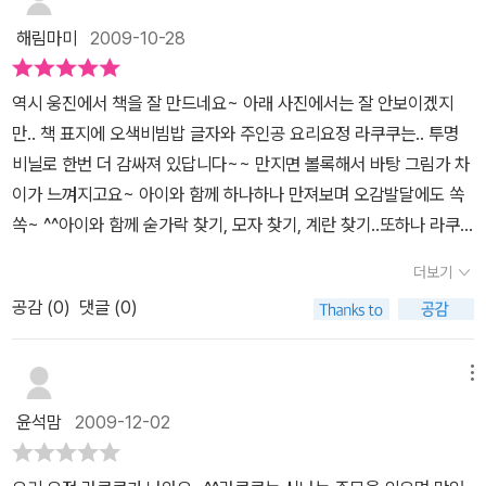
어요. 꼬옥 같이 먹을래요..
고 있는 까만 김도 뿌려주세요. 쿠쿠라라 라쿠쿠두두두둥! 짠~~ 라쿠
해림마미
2009-10-28
쿠의 알라고 달록 예쁜 오색비빔밥이 완성되었어요.이렇게 아이와 함
께 즐겁게 놀다보면 우리 아이 편식하는 습관도 싹~~~ 없어지겠네
역시 웅진에서 책을 잘 만드네요~ 아래 사진에서는 잘 안보이겠지
요.책을 읽고...기회는 이때다 싶어우리 아이 잘 안먹는 야채를 가지고
만.. 책 표지에 오색비빔밥 글자와 주인공 요리요정 라쿠쿠는.. 투명
함께 요리해 봤어요.집에 있는 야채들을 아주 잘게 다져서 준비되어
비닐로 한번 더 감싸져 있답니다~~ 만지면 볼록해서 바탕 그림가 차
있던 밥에 넣고 촛물을 부어 양념을 했어요.참깨도 솔솔 뿌리고 주먹
이가 느껴지고요~ 아이와 함께 하나하나 만져보며 오감발달에도 쏙
밥 용 가루도 살살뿌리고 주물럭 주물럭~~ㅎㅎ이젠 제법 손이 야물
쏙~ ^^아이와 함께 숟가락 찾기, 모자 찾기, 계란 찾기..또하나 라쿠
어서 잘 하네요.얼마전 까지만 해도 흘리는게 반이더니~~~ㅎㅎ소금
쿠의 눈, 코, 잎, 귀 .. 신체 찾기놀이를 해보았답니다^^책을 읽기 전에
으로 살짝 간을하고 동글동글 말아서 유부에 쏘~~~~옥앗 근데 이건
더보기
먼저.. 아이와 함께 찾기 놀이를 하니깐..예쁜 오렌지색 곰 라쿠쿠에
밥따로 유부따로? ㅋㅋ그래도 즐겁습니다.이제는 엄마는 손도 못대
공감 (
0
)
댓글 (0)
아이가 홀딱 반했어요~~~~요리요정 이름이 왜 라쿠쿠냐구요??맛
게 하네요.그래 오늘 저녁은 울 아들이 당번이네요^^마무리까지 깔끔
있는 요리를 만들 때마다 '쿠쿠라라 라쿠쿠' 하며 주문을 외운답니다
하게 완성하고 기분이 좋은 울 아드님~~개구쟁이 표정으로 승리의
~그래서 이름이 라쿠쿠로 지어진 것 같아요^^하나 하나 할 때마다 주
메뉴
V자를 그려 보여주네요.검은 쌀밥에 당근, 피클, 단무지, 잔멸치, 새
문을 반복해서 외우니깐..어느 새 리듬감이 붙어.. 아이도 함께 즐겁게
우, 김 까지 들어갔으니 오색이 아니네요?ㅎㅎ알록 달록 맛있는 유부
윤석맘
2009-12-02
따라하기가 되더라구요~~ㅎㅎ이 책은요, 요리요정 라쿠쿠가 오색비
초밥 만들기로 울 아들 당근 먹기 성공입니다~~~*^^*
빔밥을 만들면서 벌어지는 헤프닝을 담았구요~맛있게 요리가 완성