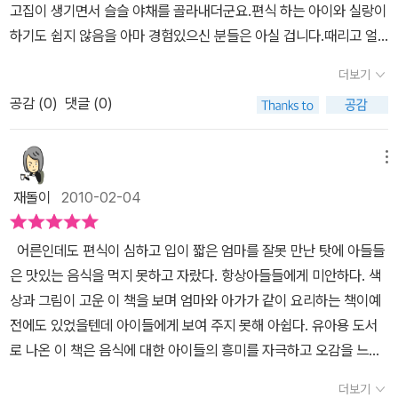
고집이 생기면서 슬슬 야채를 골라내더군요.편식 하는 아이와 실랑이
하기도 쉽지 않음을 아마 경험있으신 분들은 아실 겁니다.때리고 얼
르고 눈빛으로 쏘고, 과자 안 준다고 협박하고!그래도 좀처럼 고집을
더보기
꺾지 않던 녀석입니다.그래서 생각다 못해 시커먼 짜장에 잘게 다져
공감 (
0
)
댓글 (0)
넣어 섞어 먹이거나좋아하는 햄을 데쳐내어 썰어 야채랑 넣어 볶음밥
으로 만들어 먹이기도 했습니다.어른들은 나물 반찬, 김치, 된장 찌개
이런 토속 음식을 좋아하지만요즘 아이들이 어디 그렇나요~김치는
메뉴
맵다고 싫다하고 주로 찾는게 피자, 통닭 이렇습니다.가지 가지 나물
재돌이
2010-02-04
넣은 비빔밥을 좋아하며 먹자고 할 줄이야.요리 요정 라쿠쿠는 초록
야채도, 빨간 고추장도 참 예쁘게 맛있어보이게 변신시키는 마술같은
어른인데도 편식이 심하고 입이 짧은 엄마를 잘못 만난 탓에 아들들
힘을 지녔습니다.제일 마음에 들었던 부분이 고추장을 꽃잎으로 표현
은 맛있는 음식을 먹지 못하고 자랐다. 항상아들들에게 미안하다. 색
한 부분이에요.우리 아이들 고추장 맵다고 근처도 안가려 했거든요.
상과 그림이 고운 이 책을 보며 엄마와 아가가 같이 요리하는 책이예
그걸 보고 우리 둘째는 제가 고추장 꽃잎 뜬다고 밥 위에 올려놓기도
전에도 있었을텐데 아이들에게 보여 주지 못해 아쉽다. 유아용 도서
했습니다.그렇게 요리 요정 라쿠쿠처럼 오색 나물 넣고 계란 후라이
로 나온 이 책은 음식에 대한 아이들의 흥미를 자극하고 오감을 느낄
예쁘게 해서 따악 올려놓고슬슬 비벼 먹는데서로 비비겠다고 덤벼드
수 있도록 잘 만들어진 책이다. 아이들은 책장을 넘기면서 비빔밥 만
니 숟가락이 넷입니다.그 바람에 밥알이 여기 저기 튀어 달아나기도
더보기