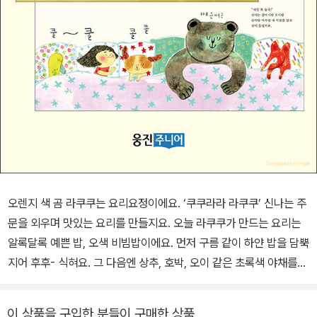
오렌지 색 곰 라쿠쿠는 요리요정이에요. ‘쿠쿠라라 라쿠쿠’ 신나는 주
문을 외우며 맛있는 요리를 만들지요. 오늘 라쿠쿠가 만드는 요리는
알록달록 예쁜 밥, 오색 비빔밥이에요. 먼저 구름 같이 하얀 밥을 담뿍
지어 후후- 식혀요. 그 다음엔 상추, 호박, 오이 같은 초록색 야채를
얹지요. 해님 같이 노란 달걀부침도 올리고, 빨간 고추장을 살살 뿌려
요. 보슬보슬 까만 김이랑 고소한 참기름까지 더하면 오색 비빔밥이
이 상품을 구입한 분들이 구매한 상품