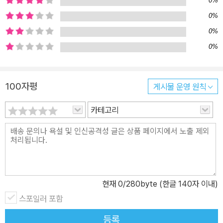
0%
추장과 까만색 김까지 각각의 색감을 장면마다 최대한 살려 시각적인
0%
즐거움이 큽니다. 그리고 책 자체를 비빔밥을 만드는 하나의 과정으
로 구성해, 만드는 중의 소리와 냄새, 촉감도 상상하고 즐길 수 있도록
0%
했습니다. 요리를 좋아하는 요리요정이라는 캐릭터 덕분에 비빔밥을
0%
만드는 과정은 상상력과 창의력을 맘껏 발휘하는 시간이기도 합니다.
요리요정 라쿠쿠는 구름 같은 하얀 밥을 식히기 위해 바람개비를 돌
100자평
게시물 운영 원칙
리며 바람을 불고, 해님 같은 노란 달걀을 보며 우주에 간 상상도 해
봅니다. 까만 김을 뿌릴 때는 바다도 떠올려 보고요. 글에서는 비빔밥
카테고리
만드는 과정을 이야기하고, 그림은 장면을 있는 그대로 보여주는 대
신 재료의 모양이나 색, 느낌에 따라 맘껏 상상할 수 있는 자리를 만든
것입니다. 책을 보는 어린 독자들은 요리요정 라쿠쿠와 함께 보고, 듣
고, 만지고, 맛보며 오감을 자극하는 즐거운 체험과 신나는 상상놀이
까지 맘껏 경험할 수 있을 것입니다. 반짝반짝 살아 있는 사진과 결합
현재
0
/280byte (한글 140자 이내)
한 색다른 일러스트의 요리 그림책 이 책은 요리 그림책이라는 성격
에 꼭 맞는 그림으로 보는 즐거움도 무척 큽니다. 요리라는 소재의 특
스포일러 포함
성 상 재료가 싱싱하게 살아 있고, 맛있어 보여야 하기에 그림에 사진
등록