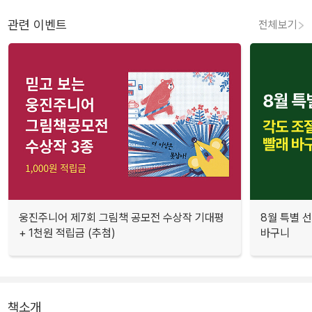
관련 이벤트
전체보기
웅진주니어 제7회 그림책 공모전 수상작 기대평
8월 특별 선
+ 1천원 적립금 (추첨)
바구니
책소개