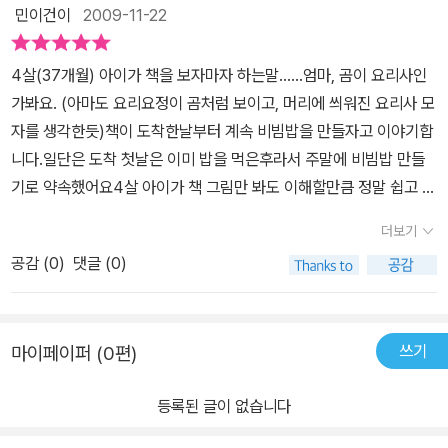
기서 아이에게 요리가 뭘까? 상상을하게 만들어주세요!! 맞아요!! 오
민이건이
2009-11-22
늘의 요리는 알록달록한 오색 비빔밥이예요^^ '쿠쿠라라 라쿠쿠 두두
두두 둥!!' 주문을 외면 요리가 시작되요~ 먼저 하늘위에서 구름같은
4살(37개월) 아이가 책을 보자마자 하는말......엄마, 곰이 요리사인
하얀밥을 지어요~ 하늘위에 하얀밥이 구름처럼 둥실둥실 떠있어요
가봐요. (아마도 요리요정이 곰처럼 보이고, 머리에 씌워진 요리사 모
~!! 이제 하얀밥위에 초록색 야채를 얹어요~ 하얀밥위에.. 초록색 야
자를 생각한듯)책이 도착한날부터 계속 비빔밥을 만들자고 이야기합
채위에 해님같은 노란 달걀을 올려요~!! 꽃잎처럼 예쁜 빨간 고추장
니다.일단은 도착 첫날은 이미 밥을 먹은후라서 주말에 비빔밥 만들
을 뿌려요~~ 이제 바다에서 날아온 까만 김을 뿌려요~!! 드디어 하
기로 약속했어요4살 아이가 책 그림만 봐도 이해할만큼 정말 쉽고 포
늘과 푸른숲, 바다에서 날아온 다양한 재료들로 오색비빔밥이 완성되
근했답니다.냉장고 문을 활짝 열었더니 여러가지 재료가 가득합니다.
었어요~!! 맛있는걸 혼자먹지 않고 친구와 나눠 먹고 싶어하는 착한
더보기
라쿠쿠 요정이 예쁜 밥을 만들꺼라고 하지요.어떻게 만들것인지 요리
라쿠쿠예요~ 비밤밥을 정답게 친구와 같이 섞으면 잘 섞어지겠죠~~
공감 (
0
)
댓글 (0)
요정 라쿠쿠가 상상하면서 메모를 해요밥이 그름같이 하얀 밥......초
맛있는 음식은 친구와 나눠 먹으면 더 맛있어져요~^^ 마지막엔 요리
록숲의 향기가 나는 야채들...상추,호박, 오이...달걀의 노른자가 해님
요정 라쿠쿠의 마법 요리책이 공개됩니다~ 이제 아이가 요리요정이
같다는 표현도 예술이네요고추장은 꽃잎처럼 고추장을 뿌리자합니다
되어서 재미있는 요리놀이를 엄마와 같이 해보면 이책의 완성이 되겠
쓰기
마이페이퍼 (0편)
까만색 김은 시원한 바다에서 왔기에 바다향기가 난답니다.참기름을
죠~!! 요리에 관심있어 하는 우리 나은이에게 흥미로운 책이어서 눈
톡토... 고소해서 흠흠....멋진 비빔밥 완성......마지막에는 친구와 함께
을 떼지 못하네요~ 오색비빔밥을 보면서 채소와 친해지기를 저는 바
등록된 글이 없습니다
비빔밥을비벼먹고책의 마지막 부분에는 비빔밥 만드는 과정을 다시
랬어요~!! 어! 비빔밥이 완성되자 엄지손가락을 입에 가져가네요~ 아
한번 정리해놨답니다.전.... 은행과 잡곡을 넣은 잡곡밥을 지었답니다.