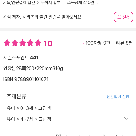
카드/간편결제 할인
무이자 할부
소득공제 410원
관심 저자, 시리즈의 출간 알림을 받아보세요
신청
10
100자평 0편
리뷰 9편
세일즈포인트
441
양장본
28쪽
200*220mm
310g
ISBN 9788901101071
주제분류
신간알림 신청
유아
>
0~3세
>
그림책
유아
>
4~7세
>
그림책