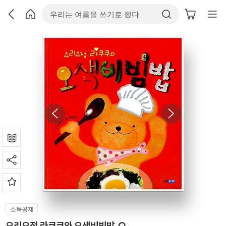
소득공제
요리요정 라쿠쿠와 오색비빔밥