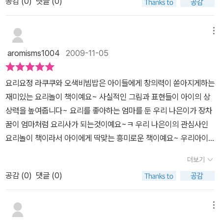
~~^^ 책을 보고 독후활동으로 무언가 의미있게 할수 있는 좋은 시간
공감 (
0
)
댓글 (0)
한페이지에 정리해 놓았구요.아이들이 어제 잠자리에서 책을 읽자마
장으로 저는 고추장으로..^^ 쓱쓱 비벼 저 많은 밥을 다먹었어요.. 늘
을 가질수 있어서참 좋은요리요정 라쿠쿠와 오색비빔밥이었습니다~
자 나도 비빔밥을 만들겠다고 나서는걸 겨우 말렸어요.오늘 꼭 비빔
요리를 함께 하면 밥을 잘먹더라구요..^^
^^
밥을 만들어 먹어야겠어요.^^아이들 책을 읽으면서 책 내용도 오래
메뉴
기억하고여러가지 발달에 도움이 되라고 독후활동도 하게 되는데이
aromisms1004
2009-11-05
책은 독후활동으로 오색비빔밥 만들기가 자연스럽게 연결되니엄마들
이 따로 무슨 활동할까 고민하지 않아도 될 것 같아요.아이들이 먼저
요리요정 라쿠쿠와 오색비빔밥은 아이들에게 창의력이 쏟아지게하는
나서서 비빔밥을 만들겠다고 하네요.^^전 하얀 밥이 푸른하늘의 구름
재미있는 요리놀이 책이예요~ 사실적인 그림과 표현들이 아이의 상
인듯 보이는 페이지가 너무 예뻤어요.5가지 재료들 사실 비빔밥 재료
상력을 높여줍니다~ 요리를 좋아하는 엄마를 둔 우리 나은이가 장차
치고는 너무 쉽고매운 고추장도 잘 먹을지 궁금한데오늘 저녁은 오색
꿈이 엄마처럼 요리사가 되는것이예요~ㅋ 우리 나은이의 관심사인
비빔밥 만들어 먹어야겠어요.예쁜 색감과 간단한 스토리로 아이들이
요리놀이 책이라서 아이에게 딱맞는 흥미로운 책이예요~ 우리아이
대단한 집중력을 보이는 책,요리요정 라쿠쿠와 오색비빔밥입니다.ht
가 오색비빔밥을 보면서 편식하지 않는 습관을 더불어 고칠수 있기를
tp://blog.naver.com/hosunahn/110074179407
더보기
바래봅니다~^^요리요정 라쿠쿠에 냉장고안에는 다양한 색깔, 모양,
공감 (
0
)
댓글 (0)
재료들이 가득해요~ 오늘 메뉴는 알록달록한 예쁜 밥이예요~ 재료
들이 그림이 아닌 실사라서 아이들에게 사실적으로 다가옵니다^^ 라
쿠쿠는 하얀밥과 초록색 야채들 고추장으로 무엇을 만들까요??? 여
메뉴