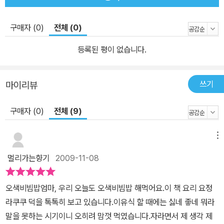
을 적절히 활용했습니다. 그림을 그린 민택기는 원래 사진작가로 이
책을 작업하면서 자신의 특기인 사진을 십분 활용해 맛있고 즐거운
구매자 (0)
전체 (0)
요리 그림책을 탄생시켰습니다. 비빔밥의 오방색, 그 화려한 색감을
제대로 살리고, 싱싱하게 살아 있어 맛있어 보이는 음식을 그려내기
등록된 평이 없습니다.
위해 수없이 많은 사진을 찍었다고 합니다. 거기다 주인공인 라쿠쿠
는 부들부들하고 사랑스러운 아기 곰으로 그려내 아이들에게 친근하
쓰기
마이리뷰
게 다가갈 수 있도록 했습니다. 생기가 넘치는 사진과 따뜻한 그림이
결합해 색다른 요리 그림책을 탄생시킨 것입니다. <요리요정 라쿠쿠
구매자 (0)
전체 (9)
와 오색비빔밥>은 사진과 그림의 멋들어진 결합으로 시각적인 만족
감과 즐거움도 큰 그림책이 될 것입니다.
메뉴
멀리가는향기
2009-11-08
오색비빔밥엄마, 우리 오늘도 오색비빔밥 해먹어요.이 책 요리 요정
라쿠쿠 덕을 톡톡히 보고 있습니다.이유식 할 때에는 싫네 좋네 뭐라
말을 못하는 시기이니 오히려 맘껏 먹였습니다.자라면서 제 생각 제