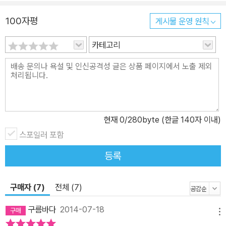
넣어 ‘~하는 ○○이(가) 좋아요.’라고 바꿔 말하며 읽어도 좋습니다.
100자평
게시물 운영 원칙
이 책의 또 다른 매력은 인형보다도 더 사랑스럽게 아이들의 모습이
그려졌다는 것입니다. 그림책 속 아이들은 감탄사가 나올 정도로 예
카테고리
쁘고 깜찍합니다. 아이들이 하는 행동은 어수룩하고 서툴지만 쓰다듬
고 꼭 안아 주고 싶을 정도로 귀엽고 사랑스럽습니다. 또한 배경을 최
소한으로 생략한 것과 살아있는 표정과 동작은 더욱 인물에 집중하게
만듭니다. 이처럼 <나는 내가 좋아요>는 노래하듯 자연스러운 글과
사랑스러운 그림으로 아이들에게 행복한 만족감을 주는 그림책이 될
현재
0
/280byte (한글 140자 이내)
것입니다.
스포일러 포함
등록
구매자 (7)
전체 (7)
구름바다
2014-07-18
메뉴