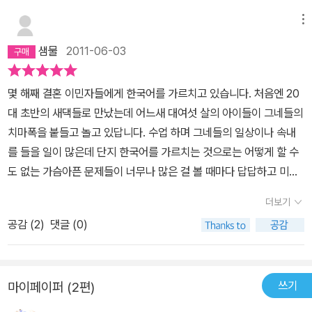
메뉴
샘물
2011-06-03
몇 해째 결혼 이민자들에게 한국어를 가르치고 있습니다. 처음엔 20
대 초반의 새댁들로 만났는데 어느새 대여섯 살의 아이들이 그네들의
치마폭을 붙들고 놀고 있답니다. 수업 하며 그네들의 일상이나 속내
를 들을 일이 많은데 단지 한국어를 가르치는 것으로는 어떻게 할 수
도 없는 가슴아픈 문제들이 너무나 많은 걸 볼 때마다 답답하고 미안
하고 그렇습니다. 그들 속에 자라는 아이를 보는 마음은 말할 것도 없
더보기
지요. 그래서 오늘.... 이 책을 몇 권 사려고 합니다.이 책속 아이들의
공감 (
2
)
댓글 (0)
말을 따라 읽으며 그네도 아이들도 정말 자신을 사랑하는 사람들이
되었으면 좋겠습니다. 고맙습니다 작가님^^ 그림도 볼수록 기분이 좋
아집니다~~
쓰기
마이페이퍼 (2편)