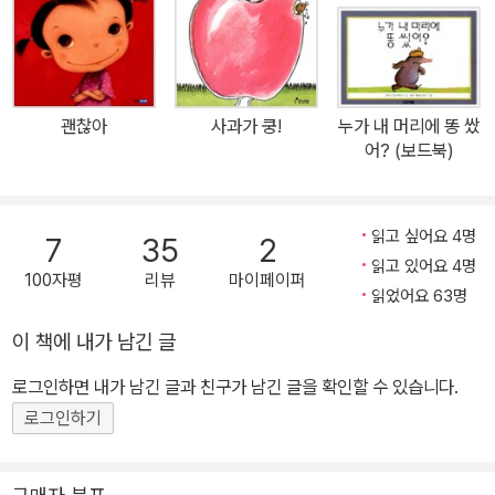
학습하고, 도전하는 등 모든 분야에서 자신감과 자부심을 가지며, 살
아가면서 부딪히는 온갖 어려움들을 극복할 힘을 키우게 됩니다. <나
는 내가 좋아요>는 유아들이 긍정적인 자존감을 형성하고 자신감을
키워 주는 그림책입니다. 혼자 밥 먹고 옷 입고, 친구들과 어울리고 동
괜찮아
사과가 쿵!
누가 내 머리에 똥 쌌
생을 돌보는 등 여러 가지 일상의 단면들을 보여줍니다. 하지만 완벽
어? (보드북)
하게 하는 게 하나도 없지요. 어른들이 보기에는 그저 부족하고 서툴
러 보입니다. 하지만 그런 시행착오를 통해 아이들을 조금씩 성장하
는 것입니다. 이 책에서는 아이의 행동이 서툴고 부족하지만 결코 주
읽고 싶어요 4명
7
35
2
눅 들거나 움츠려들지 않습니다. 오히려 스스로 자신이 하는 행동을
읽고 있어요 4명
100자평
리뷰
마이페이퍼
자랑스럽게 여기고 자신이 좋다고 말합니다. <나는 내가 좋아요>를
읽었어요 63명
보는 유아도 그 모습을 보며 공감하며 자기 자신에 대해 긍정적으로
이 책에 내가 남긴 글
생각하며 자신감을 기를 수 있을 것입니다. '나는 내가 좋아요! 내가
로그인하면 내가 남긴 글과 친구가 남긴 글을 확인할 수 있습니다.
좋아요!' 반복하며 행복해지는 마법의 주문 한 사람이 매일 아침 거울
을 보면서 웃는 표정을 연습했더니 실제로 긍정적인 생각을 하게 되
로그인하기
었고, 삶에 대한 만족도도 높아졌다는 임상 실험이 있었습니다. 매사
를 긍정적으로 보면 사고의 폭이 넓어지며 여유롭고 편안한 태도를