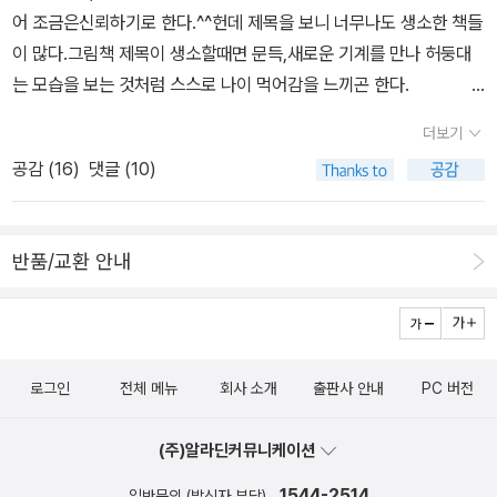
어 조금은신뢰하기로 한다.^^헌데 제목을 보니 너무나도 생소한 책들
이 많다.그림책 제목이 생소할때면 문득,새로운 기계를 만나 허둥대
는 모습을 보는 것처럼 스스로 나이 먹어감을 느끼곤 한다.
<꼬리를 덥
더보기
석>이란 후쿠다 이와오의 그림책 한 권과,<내 손 공감하기>의 림 에
공감 (
16
)
댓글 (10)
밀리의 그림책 한 권은 검색이 되지 않고 이상 23권의 추천 목록 그림
책을 나열하였다.살펴보니 이중 한 6,7권 정도의 그림책만 읽힌 듯하
다.책들이 모두 신간책들이 좀 많은 듯하다.굳이 이책들이 아니어도
반품/교환 안내
다른 좋은 그림책들이 얼마나 많은데~~ 하면서도 책의 제목만 읽을
때와 다르게,책의 표지부분의 그림과 작가의 이름을 확인하는 순간,
마음이 확 달라진다.여기서도 귀가 얇은 성격이 표나는 듯!책이 궁금
하여 내가 더 읽고 싶어지는 그림책들이다.ㅠ
로그인
전체 메뉴
회사 소개
출판사 안내
PC 버전
(주)알라딘커뮤니케이션
1544-2514
일반문의 (발신자 부담)