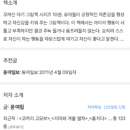
책소개
꼬까신 아기 그림책 시리즈 10권. 유아들이 긍정적인 자존감을 형성
하고 자신감을 키워 주는 그림책이다. 이 책에서는 아이의 행동이 서
툴고 부족하지만 결코 주눅 들거나 움츠려들지 않는다. 오히려 스스
로 자신이 하는 행동을 자랑스럽게 여기고 자신이 좋다고 말한다. 아
이 스스로 자신감을 쑥쑥 키우고 세상을 긍정적으로 보게 만드는 그
림책이다.
추천글
각 장면마다 유아의 성장과 일상이 자연스럽게 담겨 있다. 또한 반복
동아일보:
동아일보 2011년 4월 09일자
적인 표현과 의성어.의태어 등 운율감이 살아있는 글 때문에 마치 한
곡의 동요와 같다. 책을 읽는 아이는 자신과 비슷한 행동을 하는 그림
저자 소개
책 속 아이들의 모습에 공감하며 위안과 안도감을 얻게 된다. 그리고
자연스럽게 ‘나는 내가 좋아요.’라는 말을 흥얼거리며 따라 말하게 될
글:
윤여림
저자파일
신간알림 신청
것이다.
최근작 :
<코끼리 고모부>
,
<지마와 겨울 열차>
,
<훔치다>
… 총 133
종
(모두보기)