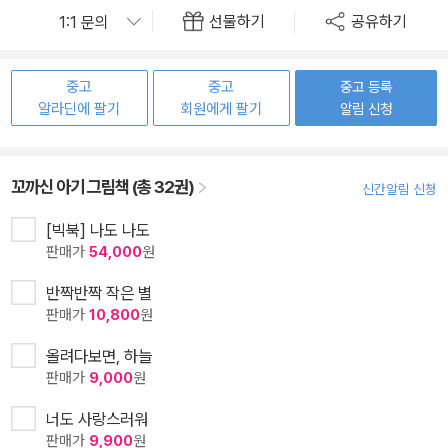
선물하기
공유하기
중고
중고
중고 등록
알라딘에 팔기
회원에게 팔기
알림 신청
꼬까신 아기 그림책 (총 32권)
신간알림 신청
[빅북] 나도 나도
판매가
54,000
원
반짝반짝 작은 별
판매가
10,800
원
올려다보면, 하늘
판매가
9,000
원
너도 사랑스러워
판매가
9,900
원