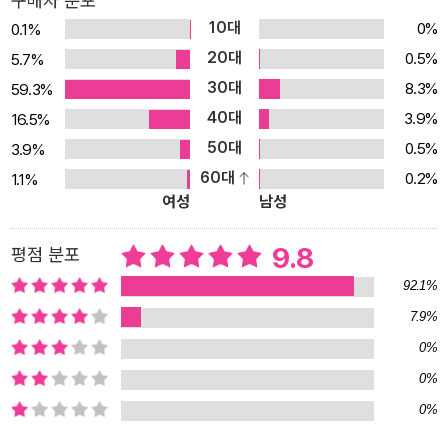
구매자 분포
가지게 되는 것이지요. 자존감이 형성되는 유아기부터 밝고 긍정적인
10대
0%
0.1%
생각을 하는 훈련이 필요합니다. 일부러 말과 행동을 밝고 긍정적으
20대
0.5%
5.7%
로 하면 어느새 생각과 마음도 긍정적으로 바뀌게 됩니다. <나는 내
30대
8.3%
59.3%
가 좋아요>는 매 장면마다 반복적으로 ‘~한 내가 좋아요.’라는 말이
40대
3.9%
16.5%
등장합니다. 책을 읽으면서 아이들도 자연스럽게 그 말을 따라하고
50대
0.5%
3.9%
되새기게 될 것입니다. 그러면서 아이들은 자신도 모르게 주문을 외
60대
0.2%
1.1%
우듯 ‘~한 내가 좋아.’라고 생각합니다. 이러한 경험은 자신뿐 아니라
여성
남성
타인에 대해서도 긍정적으로 바라보는 시선을 길러 주며, 매사를 긍
정적으로 생각하며 행복하게 살아가는 토대가 될 것입니다. 노래 같
9.8
평점 분포
은 예쁜 글과 인형보다 사랑스런 아이의 모습이 담긴 그림책 <나는
92.1%
내가 좋아요>는 각 장면마다 유아의 성장과 일상이 자연스럽게 담겨
7.9%
있습니다. 또한 반복적인 표현과 의성어.의태어 등 운율감이 살아있
0%
는 글 때문에 마치 한 곡의 동요와 같습니다. 책을 읽는 아이는 자신과
비슷한 행동을 하는 그림책 속 아이들의 모습에 공감하며 위안과 안
0%
도감을 얻을 것입니다. 그리고 자연스럽게 ‘나는 내가 좋아요.’라는 말
0%
을 흥얼거리며 따라 말하게 될 것입니다. 아이가 직접 자신의 이름을