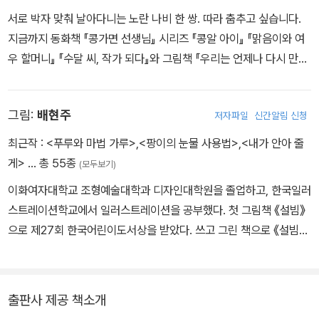
서로 박자 맞춰 날아다니는 노란 나비 한 쌍. 따라 춤추고 싶습니다.
지금까지 동화책 『콩가면 선생님』 시리즈 『콩알 아이』 『맑음이와 여
우 할머니』 『수달 씨, 작가 되다』와 그림책 『우리는 언제나 다시 만
나』 『은이의 손바닥』 등을 펴냈습니다.
그림:
배현주
저자파일
신간알림 신청
최근작 :
<푸루와 마법 가루>
,
<팡이의 눈물 사용법>
,
<내가 안아 줄
게>
… 총 55종
(모두보기)
이화여자대학교 조형예술대학과 디자인대학원을 졸업하고, 한국일러
스트레이션학교에서 일러스트레이션을 공부했다. 첫 그림책 《설빔》
으로 제27회 한국어린이도서상을 받았다. 쓰고 그린 책으로 《설빔》,
《내가 안아 줄게》, 《팡이의 눈물 사용법》이 있으며, 그린 책으로 《원
숭이 오누이》, 《나는 내가 좋아요》, 《숲에서 만난 이야기》, 《난 정말
행복해》,《똑똑 누구야 누구?》 들이 있다.
출판사 제공 책소개