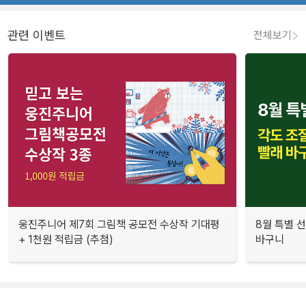
관련 이벤트
전체보기
웅진주니어 제7회 그림책 공모전 수상작 기대평
8월 특별 선
+ 1천원 적립금 (추첨)
바구니