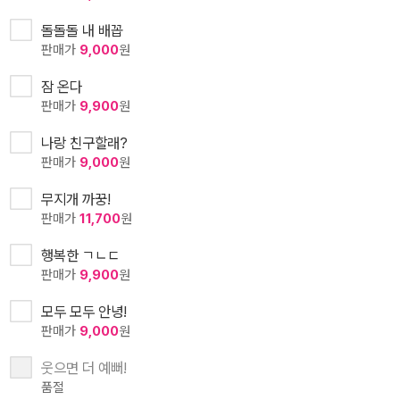
돌돌돌 내 배꼽
판매가
9,000
원
잠 온다
판매가
9,900
원
나랑 친구할래?
판매가
9,000
원
무지개 까꿍!
판매가
11,700
원
행복한 ㄱㄴㄷ
판매가
9,900
원
모두 모두 안녕!
판매가
9,000
원
웃으면 더 예뻐!
품절