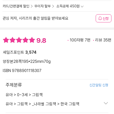
카드/간편결제 할인
무이자 할부
소득공제 450원
관심 저자, 시리즈의 출간 알림을 받아보세요
신청
9.8
100자평 7편
리뷰 35편
세일즈포인트
3,574
양장본
28쪽
195*225mm
70g
ISBN 9788901118307
주제분류
신간알림 신청
유아
>
0~3세
>
그림책
유아
>
그림책
>
_나라별 그림책
>
한국 그림책