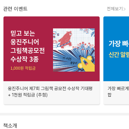
관련 이벤트
전체보기
웅진주니어 제7회 그림책 공모전 수상작 기대평
가장 빠르게
+ 1천원 적립금 (추첨)
합
책소개