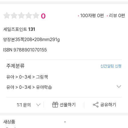
0
100자평 0편
리뷰 0편
세일즈포인트
131
양장본
35쪽
208*208mm
291g
ISBN 9788901070155
주제분류
신간알림 신청
유아
>
0~3세
>
그림책
유아
>
0~3세
>
유아학습
선물하기
공유하기
새상품
-