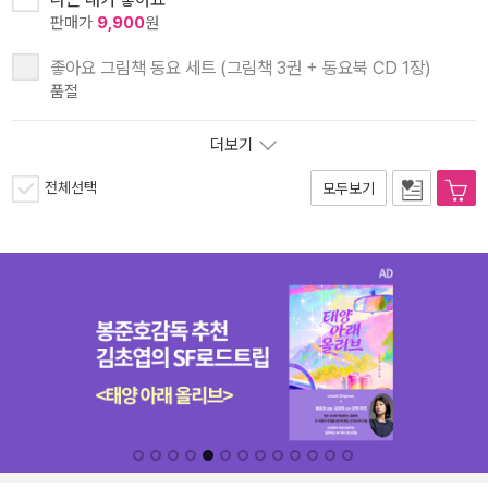
판매가
9,900
원
좋아요 그림책 동요 세트 (그림책 3권 + 동요북 CD 1장)
품절
더보기
전체선택
모두보기