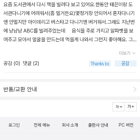
요즘 도서관에서 다시 책을 빌려다 보고 있어요.한동안 태은이랑 도
서관다니기에 어려워서(좀 멀거든요)몇정거장 안되어서 혼자다니기
엔 안멀지만 아이데리고 버스타고 다니기엔 버거워서.그래도 지난번
에 냠냠냠 ABC를 빌려주었는데 음식을 주로 가지고 알파벳을 보
여주고 모아서 얼굴을 만드는데 먹을게 나와서 그런지 좋아해요. 그
래서 이번에는 이 책과 기타 2권그리고 제가 보고 팠던
더보기
책 이렇게 빌려왔습니다.빨리 읽고 픈데 잘 안되네요 아
공감 (
0
)
댓글 (2)
요즘은 정말 아랫목에 배깔고 책읽던 시절이 그립네요
반품/교환 안내
로그인
전체 메뉴
회사 소개
출판사 안내
PC 버전