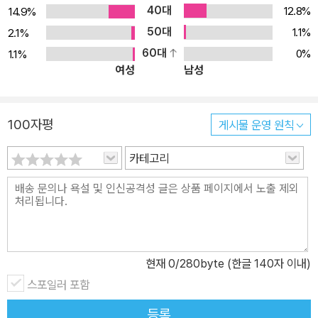
40대
12.8%
14.9%
50대
1.1%
2.1%
60대
0%
1.1%
여성
남성
100자평
게시물 운영 원칙
카테고리
현재
0
/280byte (한글 140자 이내)
스포일러 포함
등록