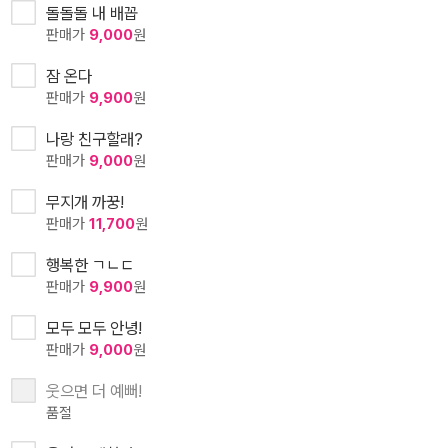
돌돌돌 내 배꼽
판매가
9,000
원
잠 온다
판매가
9,900
원
나랑 친구할래?
판매가
9,000
원
무지개 까꿍!
판매가
11,700
원
행복한 ㄱㄴㄷ
판매가
9,900
원
모두 모두 안녕!
판매가
9,000
원
웃으면 더 예뻐!
품절