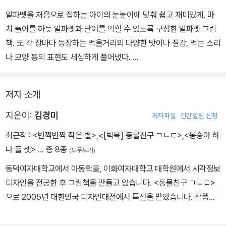
알파벳을 처음으로 접하는 아이의 눈높이에 맞춰 쉽고 재미있게, 마
치 놀이를 하듯 알파벳과 단어를 익힐 수 있도록 구성한 알파벳 그림
책. 또 각 장마다 등장하는 먹을거리의 다양한 맛이나 질감, 먹는 소리
나 모양 등의 표현도 세심하게 풀어냈다.
각 장마다 알파벳의 모양대로 먹을거리의 모양을 만들어 보여주고 있
저자 소개
는데, 이는 시각적인 재미를 주는 동시에 문자의 형태를 쉽게 인지할
수 있도록 돕는다. 다양한 먹을거리의 이름과 모양으로 자연스럽게
지은이:
김경미
저자파일
신간알림 신청
알파벳을 익히는 특징을 가진 그림책이다.
최근작 :
<반짝반짝 작은 별>
,
<[빅북] 동물친구 ㄱㄴㄷ>
,
<봉숭아 하
나 둘 셋>
… 총 8종
(모두보기)
동덕여자대학교에서 아동학을, 이화여자대학교 대학원에서 시각정보
디자인을 전공한 후 그림책을 만들고 있습니다. <동물친구 ㄱㄴㄷ>
으로 2005년 대한민국 디자인대전에서 특선을 받았습니다. 작품으
로 <동물친구 ㄱㄴㄷ> <곤충친구 123> <냠냠냠 ABC> <봉숭아 하
나둘셋>등이 있습니다.