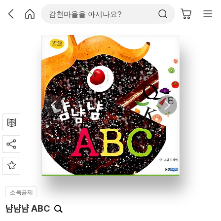
소득공제
냠냠냠 ABC