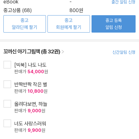
eBook
-
출간 알림 신청
중고상품 (68)
800원
중고
중고
중고 등록
알라딘에 팔기
회원에게 팔기
알림 신청
꼬까신 아기 그림책 (총 32권)
신간알림 신청
[빅북] 나도 나도
판매가
54,000
원
반짝반짝 작은 별
판매가
10,800
원
올려다보면, 하늘
판매가
9,000
원
너도 사랑스러워
판매가
9,900
원