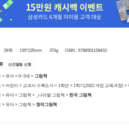
28쪽
195*225mm
370g
ISBN : 9788901158433
류
신간알림 신청
서
>
유아
>
0~3세
>
그림책
서
>
어린이
>
교과서 수록도서
>
1학년
>
1학기(2022 개정 교육과정)
>
서
>
유아
>
그림책
>
_나라별 그림책
>
한국 그림책
서
>
유아
>
그림책
>
창작그림책