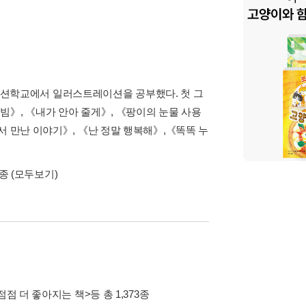
션학교에서 일러스트레이션을 공부했다. 첫 그
빔》, 《내가 안아 줄게》, 《팡이의 눈물 사용
서 만난 이야기》, 《난 정말 행복해》,《똑똑 누
5종
(모두보기)
점점 더 좋아지는 책>
등 총 1,373종