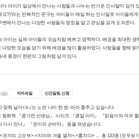
마다 아이가 일상에서 만나는 사람들과 나누는 반가운 인사말이 담겨 있다.
세요?)’라는 반복적인 문구는 아이들이 매일 하는 인사말로 아이들에게
주변에서 만나는 다양한 사람들의 명칭을 알고 관심을 갖게 도와준다.
속 아이는 실제 아이들의 모습처럼 예쁘고 깜찍하다. 배경을 최대한 
 다양한 모습을 담기 위해 배경을 많이 활용하였다. 사람들을 향해 밝
동네 풍경이 한편의 그림처럼 담겨 있다.
(글)
저자파일
신간알림 신청
자 맞춰 날아다니는 노란 나비 한 쌍. 따라 춤추고 싶습니다.
 동화책 『콩가면 선생님』 시리즈 『콩알 아이』 『맑음이와 여우 할
나 다시 만나』 『은이의 손바닥』 등을 펴냈습니다.
<코끼리 고모부>
,
<지마와 겨울 열차>
,
<훔치다>
… 총 133종
(모두보기