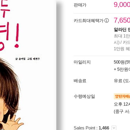
9,00
판매가
7,65
카드최대혜택가
알라딘 
최대 1만
시) / 
1만원 
마일리지
500원(5
+ 5만원
배송료
유료 (도
수령예상일
양탄자배
오후 12
(중구 서
Sales Point :
1,466