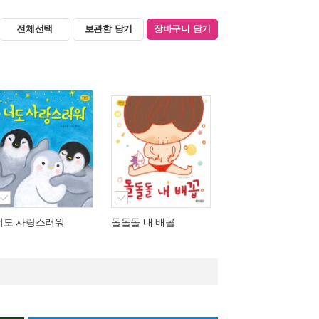
전체선택
보관함 담기
장바구니 담기
너도 사랑스러워
돌돌돌 내 배꼽