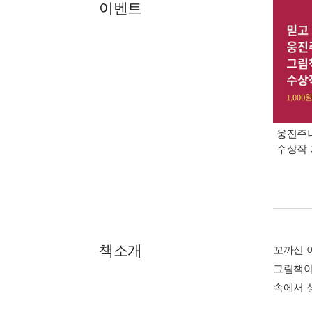
이벤트
웅진주니
수상작 
책소개
꼬까신 
그림책이
속에서 