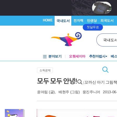
HOME
전자책
만권당
외국도서
국내도서
첫달무료
국내도
분야보기
오뒷세이아
추천마법사
베
소득공제
모두 모두 안녕!
꼬까신 아기 그림책 
|
윤여림
(글),
배현주
(그림)
웅진주니어
2013-06