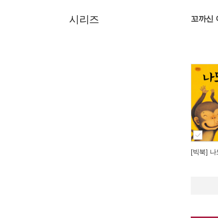
시리즈
꼬까신 
[빅북] 