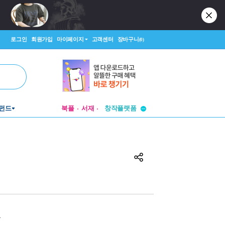
로그인
회원가입
마이페이지
고객센터
장바구니
(0)
펀드
북플
서재
투비컨티뉴드
창작플랫폼
투비컨티뉴드
원