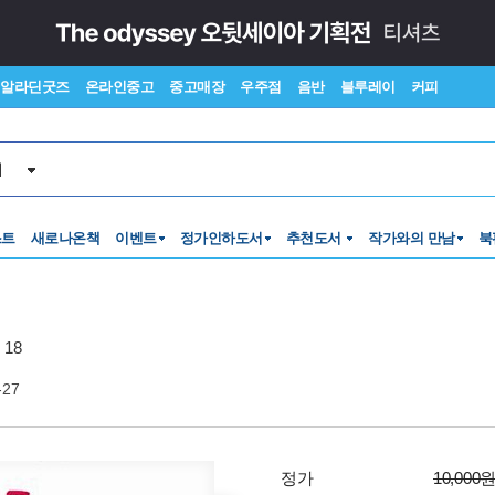
알라딘굿즈
온라인중고
중고매장
우주점
음반
블루레이
커피
서
스트
새로나온책
이벤트
정가인하도서
추천도서
작가와의 만남
북
18
-27
정가
10,000