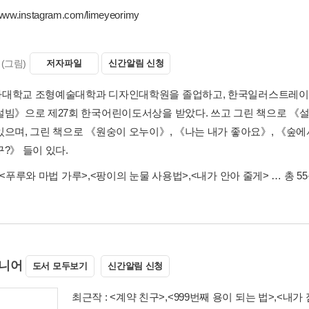
www.instagram.com/limeyeorimy
(그림)
저자파일
신간알림 신청
대학교 조형예술대학과 디자인대학원을 졸업하고, 한국일러스트레이
설빔》으로 제27회 한국어린이도서상을 받았다. 쓰고 그린 책으로 《설
있으며, 그린 책으로 《원숭이 오누이》, 《나는 내가 좋아요》, 《숲에
?》 들이 있다.
<푸루와 마법 가루>
,
<팡이의 눈물 사용법>
,
<내가 안아 줄게>
… 총 5
니어
도서 모두보기
신간알림 신청
최근작 :
<계약 친구>
,
<999번째 용이 되는 법>
,
<내가 