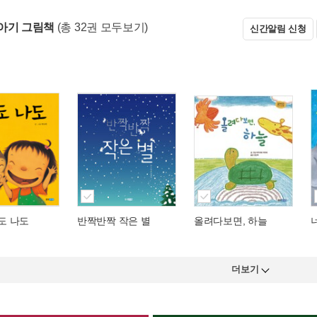
아기 그림책
(총 32권 모두보기)
신간알림 신청
나도 나도
반짝반짝 작은 별
올려다보면, 하늘
더보기