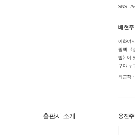
SNS :
//
배현주
이화여자
림책 《
법》이 
구야 누구
최근작 :
출판사 소개
웅진주