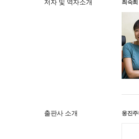
저자 및 역자소개
최숙희
출판사 소개
웅진주