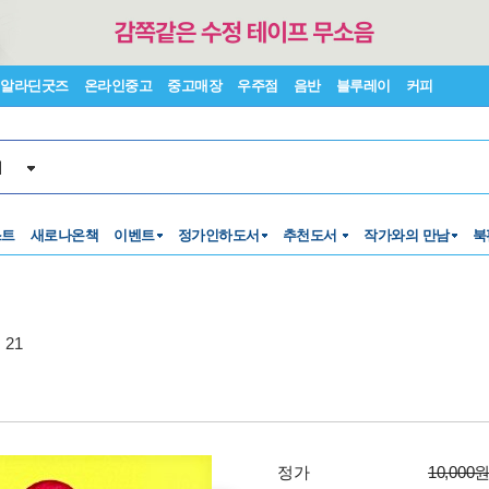
알라딘굿즈
온라인중고
중고매장
우주점
음반
블루레이
커피
서
스트
새로나온책
이벤트
정가인하도서
추천도서
작가와의 만남
북
21
정가
10,000