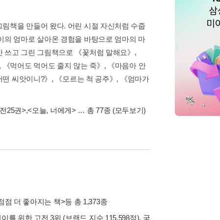
림책을 만들어 왔다. 어린 시절 자신처럼 수줍
이의 엄마로 살아온 경험을 바탕으로 엄마의 마
안 쓰고 그린 그림책으로 《꽃처럼 말해요》,
 《먹어도 먹어도 줄지 않는 죽》, 《마음아 안
 어떤 씨앗이니?》, 《모르는 척 공주》, 《엄마가
 전25권>
,
<오늘, 너에게>
… 총 77종
(모두보기)
점점 더 좋아지는 책>
등 총 1,373종
린이를 위한 고전 3위 (브랜드 지수 115,598점), 국