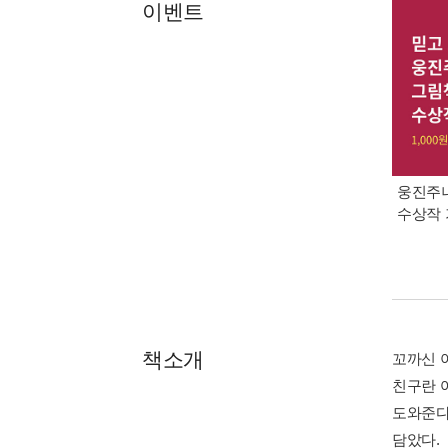
이벤트
웅진주니
수상작 
책소개
꼬까신 
친구란 
도와준다
담았다.