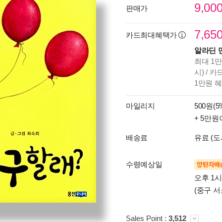
9,00
판매가
7,65
카드최대혜택가
알라딘 
최대 1만
시) / 
1만원 
마일리지
500원(5
+ 5만원
배송료
유료 (도
수령예상일
양탄자배
오후 1
(중구 서
Sales Point :
3,512