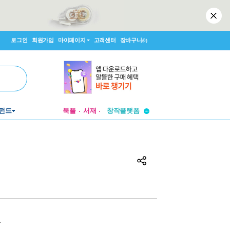
로그인
회원가입
마이페이지
고객센터
장바구니
(0)
투비컨티뉴드
펀드
북플
서재
창작플랫폼
투비컨티뉴드
원