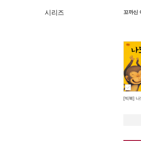
시리즈
꼬까신 
[빅북] 