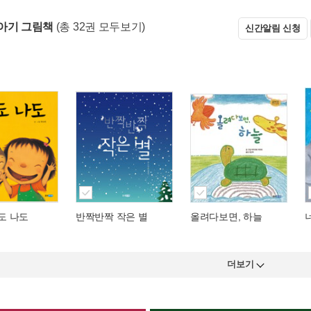
아기 그림책
(총 32권 모두보기)
신간알림 신청
나도 나도
반짝반짝 작은 별
올려다보면, 하늘
더보기