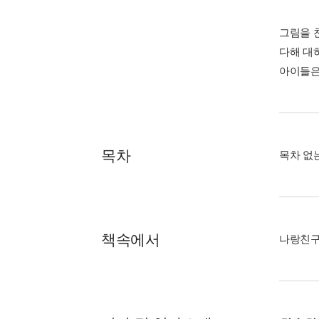
그림을 
다해 대
아이들은
목차
목차 없
책속에서
나랑친구