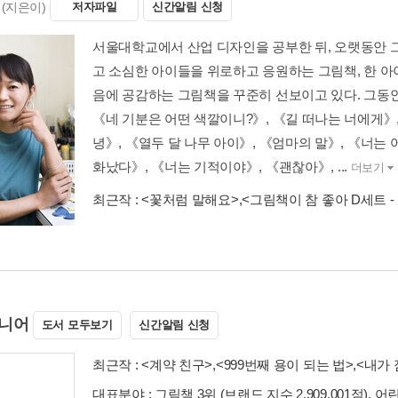
(지은이)
저자파일
신간알림 신청
서울대학교에서 산업 디자인을 공부한 뒤, 오랫동안 그
고 소심한 아이들을 위로하고 응원하는 그림책, 한 아
음에 공감하는 그림책을 꾸준히 선보이고 있다. 그동
《네 기분은 어떤 색깔이니?》, 《길 떠나는 너에게》,
녕》, 《열두 달 나무 아이》, 《엄마의 말》, 《너는
화났다》, 《너는 기적이야》, 《괜찮아》, ...
더보기
최근작 :
<꽃처럼 말해요>
,
<그림책이 참 좋아 D세트 -
니어
도서 모두보기
신간알림 신청
최근작 :
<계약 친구>
,
<999번째 용이 되는 법>
,
<내가 
대표분야 : 그림책 3위 (브랜드 지수 2,909,001점), 어