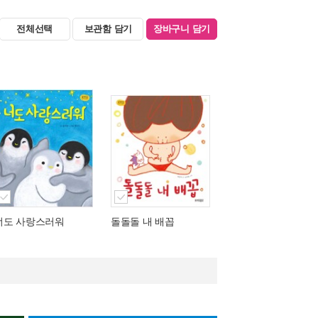
전체선택
보관함 담기
장바구니 담기
너도 사랑스러워
돌돌돌 내 배꼽