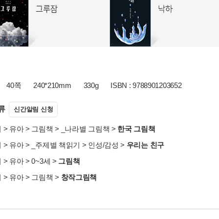
40쪽
240*210mm
330g
ISBN : 9788901203652
류
신간알림 신청
서
>
유아
>
그림책
>
_나라별 그림책
>
한국 그림책
서
>
유아
>
_주제별 책읽기
>
인성/감성
>
우리는 친구
서
>
유아
>
0~3세
>
그림책
서
>
유아
>
그림책
>
창작그림책