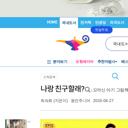
HOME
전자책
만권당
외국도서
국내도서
첫달무료
국내도
분야보기
오뒷세이아
추천마법사
베
소득공제
나랑 친구할래?
꼬까신 아기 그림책 
|
최숙희
(지은이)
웅진주니어
2015-04-27