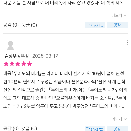
다운 시를 쓴 사람으로 내 머리속에 자리 잡고 있었다. 이 책의 제목은
모순 속에서 진리를 찾으려는 시도를 계속해낸다.너는 풍요로움 속에
‘두이노의 비가’ 이다. 비가의 사전적 뜻은 ‘슬픈 감정으로 엮은 서정
서 마치 한 겹 한 겹 광채만으로 이루어진 몸에 두른 옷처럼 보인다.
더보기
시가의 한 갈래’ 이다. 제목을 보고 슬픈 시 일거라는 생각으로 읽기
그러나 너의 꽃잎 하나하나는 모든 의상의 회피요 또한 거부다.장미
공감 (
0
)
댓글 (0)
시작했다. 읽다보면 슬픈 시라는 생각보다는 희망과 다시 시작함의
의 아름다운 꽃잎을 두고, 그것은 몸에 두른 옷처럼 보이나 모든 희상
느낌들이 있다. 시를 잘 이해하는건 힘들고 구절 구절 어려운 부분들
의 회피이자 거부라는 말, 결단코 평상시에는 생각해 본 적이 없는 시
이 많아서 뒤에 주석을 많이 참고 했던 것 같다. 제8비가 중P.46 누
메뉴
상이다.기계는 생명, - 자기가 가장 능력 있다고 생각하는 기계는 똑
가 도대체 우리를 돌려놓았기에우리가 무슨 짓을 하든,떠나가는 자의
같은 결단으로 정돈하고 만들어 내고 파괴한다.릴케가 이 시집을 썼
김상우상우상
2025-03-17
자세를 갖게 되었는가? 그가,골짜기 전체를 다시 한 번 보여주는 언
을 때의 기계 역시 인간의 삶(직업 과 생명)을 위협하는 것들 중 하나
덕 위에서 몸을 돌려 멈추고 머뭇거리듯이-,우리는 그렇게 살면서 언
였겠지만, AI 시대를 맞이하는 현대인에겐 이 시야말로 천리안을 바
내용『두이노의 비가』는 라이너 마리아 릴케가 약 10년에 걸쳐 완성
제나 작별한다.시의 구절마다 좋았던 문장들에 밑줄을 그으면서 읽어
라보는 릴케의 능력이었음이 드러난다.릴케의 지성, 문학과 과학과
한 10편의 연작시로 구성된 작품이다.을유문화사의 ‘을유 세계 문학
내려갔다. 제10비가P.57 그리고 상승하는 행복을 생각하는 우리는
철학 그 모든 분야를 넘나들며 경이로운 모험을 함께 할 수 있는 중요
전집’의 신작으로 출간된 『두이노의 비가』에는 『두이노의 비가』 이외
감동을 느끼리라,우리를 거의 당황케 하는, 어떤 행복한 것이 내리면.
한 시집 <두이노의 비가> 그때도 지금도 여전히 우리에게 필요한 시
에도 그의 대표작 중 하나인 『오르페우스에게 바치는 소네트』, 『두이
이 책에서 개인 적으로 좋았던 부분은 ‘두이노의 비가 단장’ 부분이었
집이다.
노의 비가』 2부를 염두에 두고 틈틈이 써두었던 『두이노의 비가 - 단
다. 앞에 시들보다 좀더 짧은 시들로 이루어져 있는 장인데 좀 더 기억
장』 등의 작품도 함께 수록되어 있다.감상(p.9) 누구라고, 내 울부짖
에 남았던 것 같다. 마지막에 훌레비츠에게 보내는 편지 가 있는데 이
더보기
은들, 들어주겠는가, 천사들의 질서로부터? (제1비가 중) 『두이노의
부분은 두이노의 비가에 대해서 쓴 편지라고 한다. 작가의 창작의 변,
공감 (
0
)
댓글 (0)
비가』는 ‘천사’로 비유되는 존재의 초월성에 가닿을 수 없는 인간의