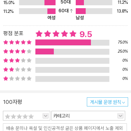
다. 시인의 말처럼 ‘두이노’라는 장소는 비록 사라졌을지언정, 그 이름
50대
11.2%
15.0%
만은 지금까지 살아남아 릴케의 작품 속에서 꺼지지 않는 생명력을
60대
13.8%
11.2%
여성
남성
유지하고 있다. 이는 덧없이 사라질 대상들을 깊은 사랑으로 감싸안
아 시적 형상으로 변용시킴으로써 그 무상성을 극복할 수 있다는 『두
9.5
평점 분포
이노의 비가』자체의 주제가 릴케 자신의 시집 명칭에서 그대로 실현
된 셈이라고 이 책의 옮긴이는 설명한다. 깊이 있는 시어와 보편적 주
75.0%
제로 현대 고전이 된 『두이노의 비가』, 그리고 『오르페우스에게 바치
25.0%
는 소네트』 릴케는 훌레비츠에게 보낸 같은 답장에서 전쟁으로 중단
0%
된 ‘비가’의 작업을 재개하려고 했을 때 “불과 며칠 사이에 (내 계획에
0%
는 들어 있지 않은) 『오르페우스에게 바치는 소네트』가 폭풍처럼, 스
0%
스로에게 명령을 내리듯 먼저 생겼다”고 이야기한다. 『두이노의 비
가』가 릴케의 말마따나 10년의 세월 동안 온갖 우여곡절을 거듭한 끝
에 완성된 시라면, 『오르페우스에게 바치는 소네트』는 약 3주라는 짧
100자평
게시물 운영 원칙
은 기간 안에 1, 2부로 나뉘어 총 55편의 시가 완성되었다. 『두이노의
카테고리
비가』에서 ‘천사’가 인간이 도달해야 하는 이상적 상태이자 절대적 존
재를 표상한다면, 『오르페우스에게 바치는 소네트』에서는 그리스 신