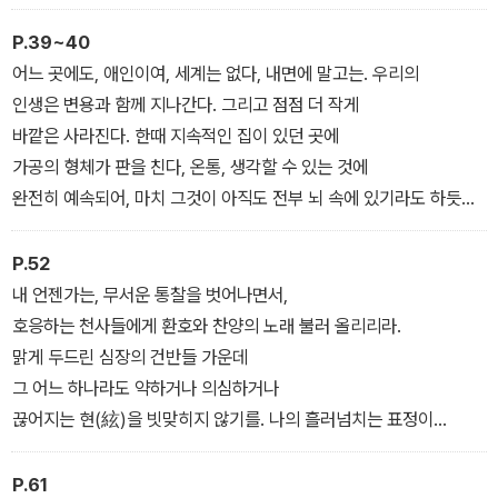
그 존재를 경탄하는 까닭은 그것이 우리를 파괴하는 짓을
거들떠보지도 않기 때문. 무섭지 않은 천사 있겠는가.
P.39~40
-『두이노의 비가』, 「제1비가」 중에서
어느 곳에도, 애인이여, 세계는 없다, 내면에 말고는. 우리의
인생은 변용과 함께 지나간다. 그리고 점점 더 작게
바깥은 사라진다. 한때 지속적인 집이 있던 곳에
가공의 형체가 판을 친다, 온통, 생각할 수 있는 것에
완전히 예속되어, 마치 그것이 아직도 전부 뇌 속에 있기라도 하듯이.
드넓은 힘의 저장소를 시대정신이 만들기는 하지만, 형상이 아니기로
는
P.52
그가 모든 것에서 획득하는, 긴장시키는 충동과 마찬가지다.
내 언젠가는, 무서운 통찰을 벗어나면서,
사원을 그는 더 이상 알지 못한다. 이러한 마음의 호사를
호응하는 천사들에게 환호와 찬양의 노래 불러 올리리라.
우리는 더욱 은밀하게 아끼려 한다. 그렇다, 아직 하나 견뎌내는 곳에
맑게 두드린 심장의 건반들 가운데
서
그 어느 하나라도 약하거나 의심하거나
한때 숭배되던 어느 사물, 모셔지던 것, 무릎 꿇게 하던 것─,
끊어지는 현(絃)을 빗맞히지 않기를. 나의 흘러넘치는 표정이
그것이, 지금 있는 그대로, 벌써 보이지 않는 것 속으로 내밀고 있다.
나를 더욱 빛나게 만들기를; 보이지 않는 울음이
많은 사람이 이제는 그것을 알아보지 못하니, 유리함도 없다,
피어나길. 오, 그러면 너희, 밤들은 내게 더 다정해지겠지.
P.61