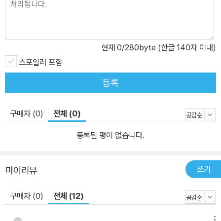
화에 나오는 노래의 신 오르페우스가 시인의 길을 제시한다. 릴케는
죽어서도 자연 속에 노래로 편재하는 오르페우스를, 삶과 죽음이 본
질적으로 분리된 것이 아니라 하나로 연결되어 있음을 상징하는 신화
적 존재로 받아들였다. 그런 점에서 두 시는 서로 관통하는 주제로 엮
현재
0
/280byte (한글 140자 이내)
여 있으며 릴케에 따르면『두이노의 비가』가 “현존재(인간의 부정적
스포일러 포함
실존 조건에 대한 인식에서 출발한 ‘이상적 존재 상태’)의 규범”을 세
등록
운다면, 『오르페우스에게 바치는 소네트』는 그러한 규범을 개별적으
로 실천하는 것이라고 설명했다. 오늘날 유럽 문화권에서 현대 고전
이 된 이 두 장편 연작시는 깊이 있는 시어와 보편적 주제로 동서양을
구매자 (0)
전체 (0)
아우르는 많은 예술가와 사상가들에게 깊은 영향을 끼쳤다. 대표적으
등록된 평이 없습니다.
로 마르틴 하이데거는 ‘존재의 본질’, ‘죽음을 통한 삶의 의미’ 같은 주
제에서 릴케의 영향을 받은 바 있고, T. S. 엘리엇의 『황무지』와 같은
작품에서도 릴케의 철학적, 형이상학적 시 세계와 공명하는 부분을
쓰기
마이리뷰
발견할 수 있다. 독일의 현대미술가인 안젤름 키퍼 역시 릴케의 신화
구매자 (0)
전체 (12)
적 상징과 인간 존재에 대한 깊은 사유에 영향을 받았다고 알려져 있
다. 라이너 마리아 릴케 탄생 150주년을 맞이하여 선보이는 이번 판
메뉴