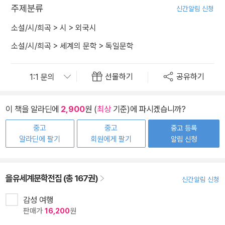
주제분류
신간알림 신청
소설/시/희곡
>
시
>
외국시
소설/시/희곡
>
세계의 문학
>
독일문학
선물하기
공유하기
이 책을 알라딘에
2,900
원 (
최상
기준)에 파시겠습니까?
중고
중고
중고 등록
알라딘에 팔기
회원에게 팔기
알림 신청
을유세계문학전집 (총 167권)
신간알림 신청
감성 여행
판매가
16,200
원