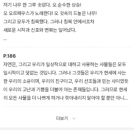
이제는 그것을 내면으로, 기둥과 조상(彫像)으로, 더 위대하게 세울
슬퍼하던 밤들. 내 너희, 위로할 길 없는 자매들을,
저기 나무 한 그루 솟았다. 오 순수한 상승!
수도 있는!
더 낮게 무릎 꿇어 받아들이지 못했지, 풀어헤친 너희
오 오르페우스가 노래한다! 오 귓속의 드높은 나무!
-『두이노의 비가』, 「제7비가」 중에서
머리칼 속에 나를 더 풀어 바치지 못했다. 우리, 고통의 낭비자,
그리고 모두가 침묵했다. 그러나 침묵 안에서조차
우리는 얼마나 그 고통들을 미리 내다보는가, 그 슬픈 지속까지를,
새로운 시작과 신호와 변화는 일어났다.
언젠가 그것들이 끝나지 않을까 하고. 그러나 고통들은 정녕
겨울을 견디게 하는 우리의 나뭇잎, 우리의 짙은 의미의 초록,
고요의 짐승들이 둥지와 보금자리를 떨치고
은밀한 세월의 어느 한때─, 시간일 뿐만
어둠을 걷어 낸 밝은 숲 밖으로 몰려나왔다.
P.186
아니라─, 그것들은 장소요, 정착지요, 보금자리요, 땅이요, 거처.
그들이 속으로 그토록 조용했던 것은 꾀를 부리거나
자연은, 그리고 우리가 일상적으로 대하고 사용하는 사물들은 모두
-『두이노의 비가』, 「제10비가」 중에서
불안해서가 아니라,
일시적이고 덧없는 것입니다. 그러나 그것들은 우리가 현세에 사는
한 우리의 소유이며, 우리의 친구이고, 우리 선조들과 믿는 사이였듯
듣느라고 그런 것. 으르렁거림, 울부짖음, 포효는
이 우리의 고난과 기쁨을 더불어 아는 존재들입니다. 그러므로 현세
그들의 마음엔 작아 보였다. 그리고 거기
의 모든 사물을 더 나쁘게 하거나 깎아내리지 말아야 할 뿐만 아니라,
이것을 받아들일 오두막 한 채도 없던 곳.
우리와 함께하는 그 일시성 때문에 이 현상들과 사물들을 아주 내밀
하게 이해하고 변용시켜야 합니다. 변용시킨다고요? 그렇습니다. 왜
더보기
가장 어두운 욕망의 피난처
냐하면 이 일시적인 덧없는 대지의 인상을 그토록 심오하고 고통스럽
입구의 문설주가 진동하는, ─
게, 그리고 열정적으로 받아들여 그 본질을 우리의 내면에서 ‘보이지