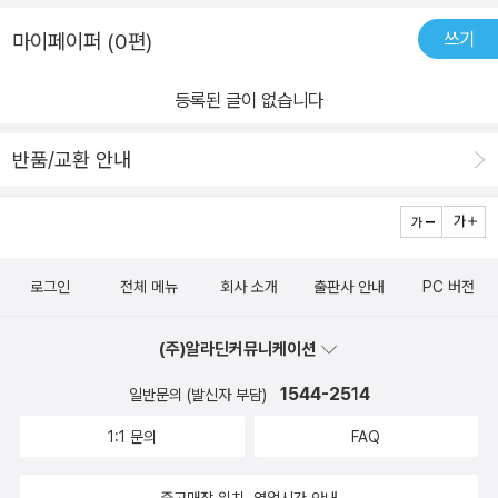
수 있다고 말한다.그 과정을 통해 ‘사랑의 머무름을 뚫고 폭풍처럼 지
쓰기
마이페이퍼 (0편)
나가는 영웅’, 죽음에 방해받지 않는 ‘순수한 어린 시절’과 같은 ‘현존
재’에 이를 수 있다는 것이다. 특징역자의 말을 통해 이전 번역본에서
등록된 글이 없습니다
의 오역을 따로 사죄할 정도로, 번역에 심혈을 기울인 책이다.시, 특히
고전을 번역한다는 것은 쉬운 일이 아닐 것이다. 이 책에서 옮긴이는
반품/교환 안내
집요하고 정교한 직역을 통해 원작을 해치지 않으려 노력했다. 그렇
게 번역에 심혈을 기울인 결과, 역설적으로 독자와의 거리는 멀어진
것 같다. 각주를 통해 그 간격을 메우려 시도하지만, 그것도 쉽지는 않
은 것 같다. 내 문해력의 문제도 있겠지만, 내용 자체도 쉽지 않은 데
로그인
전체 메뉴
회사 소개
출판사 안내
PC 버전
다 익숙지 않은 구조의 문장이 계속 나와 더욱 이해가 어려웠다.그러
나 그만큼 고집스럽게 원문을 해치지 않는 번역을 하기 위해 노력했
(주)알라딘커뮤니케이션
기에, 작품이 의도한 의미를 더 정확하게 느낄 수 있지 않았을까. 고
1544-2514
일반문의 (발신자 부담)
전, 특히 『두이노의 비가』처럼 단어나 문장이 대변하는 의미가 중요
한 작품의 경우, 이러한 번역 방식이 더 적절한 것 같기도 하다.
1:1 문의
FAQ
중고매장 위치, 영업시간 안내