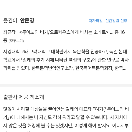
에 예민하고 내향적인 성격을 지니게 되었다. 그의 어머니는 그를 “마
리아의 자식”이라 불렀는데, 일찍이 첫딸을 잃어버린 그녀는 아들이
옮긴이:
안문영
저자파일
신간알림 신청
태어난 자정 무렵이 예수 탄생 시각과 같다는 이유로 아들 릴케가 성
모 마리아의 은총으로 태어난 것이라 여겼다. 육군학교 중퇴 후 프라
최근작 :
<두이노의 비가/오르페우스에게 바치는 소네트>
… 총 16
하대학에 입학해 미술사, 문학사, 철학 강의 등을 수강한 릴케는 프라
종
(모두보기)
하, 뮌헨, 베를린 등지에서 문학과 예술을 접하며 시적 재능을 꽃피웠
서강대학교와 고려대학교 대학원에서 독문학을 전공하고, 독일 본대
다. 1897년 일생에 걸쳐 깊은 영향을 받은 연인 루 살로메를 만난 그
학교에서 「릴케의 후기 시에 나타난 역설의 구조」에 관한 연구로 박사
는 그녀의 권유로 본명 ‘르네’를 독일식인 ‘라이너’로 바꾸었다. 주요
학위를 받았다. 한독문학번역연구소장, 한국독어독문학회장, 한국괴
시집으로 『형상시집』(1902), 『기도시집』(1905), 『신시집』(1907),
테학회장, 한국훔볼트회장, 국제독어독문학연감(JIG) 편집위원을 역
『두이노의 비가』(1923), 『오르페우스에 게 바치는 소네트』(1923)가
임했으며, 현재 충남대학교 명예교수로 있다. 『말테의 수기』, 『보릅스
있고, 초기 산문집, 『로댕론』(1907), 소설 『말테의 수기』(1910) 등
베데의 풍경화가들』, 『릴케의 편지』를 번역했고, 「독일 바이마르 고
이 있다. 백혈병 투병 중 걸린 폐혈증으로 1926년 스위스 발몽요양원
출판사 제공 책소개
전주의자들의 대화에 나타난 전일주의사상」, 「구체시의 시론적 의
에서 생을 마쳤다.
덧없이 사라질 대상들을 끌어안는 릴케의 대표작 “여기(『두이노의 비
미」, 「생선의 언어─현대시에 나타난 언어 회의」, 「실험과 탐험─한국
가』)에 대해서는 나 자신도 감히 뭐라고 말할 수 없습니다. 시 자체에
독문학자의 시각에서 본 독일 자연과학자(알렉산더 폰 훔볼트)」, 「한
서 많은 것을 해명해 볼 수는 있겠지만, 어떻게 해야 할지요. 어디서부
국 현대문학에 나타난 무속적 모티프」, 「판소리 적벽가의 중국 역사