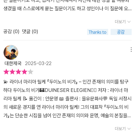
는 질문이기도 하고, 갑자기 진지해져서 자신에 대한 성찰 할 여유와
트인이라 '아드리아 해안'이라는 장소명을 들으면 떠오르는 바다가 있
치는 소네트> 등을 엮은 <두이노의 비가>를 출판하였다. 세계 고전
생겼을 때 스스로에게 묻는 질문이기도 하고 성인이나 이 질문에 오
으나 그런 풍광 속 폐허의 이미지의 분위기는 얼마나 스산했을까?
문학 번역가의 전문성을 꼼꼼히 따지는 을유임을 다시 확인할 수 있
래 고민한 현자의 책에서 답을 찾아보려고 노력하는 질문이기도 하
「두이노의 비가」는 릴케의 영혼의 사유가 담긴 걸작으로 느껴진다. 인
더보기
었다.더불어, 안문영 선생님께서 어려운 시어에 대해 자세한 각주를
다. 책을 읽다가 중간에 멈췄다. 어려워서... 우리나라 작가의 현대시
간 존재의 고뇌와 희열을 시적으로 탐구하는 듯하다. 제1비가는 인간
작성해 두셨기 때문에, 이해가 조금 더 수월하다. <두이노의 비가>의
공감 (
0
)
댓글 (0)
를 읽다가 스스로의 이해를 구하고자 멈춘 적은 있던 것처럼, 이번에
의 고통과 외침으로 시작해 삶의 무게를 노래하고, 제2비가에서는 사
시어는 릴케가 말한대로 자신의 '한평생을, 그리고 될 수 있는 대로 오
도 역시 나 혼자는 해결이 되지 않아 누군가의 도움이 필요하다고 느
랑의 복합성과 상처를 성찰한다. 제3비가와 제4비가는 죽음과 자연
래 살아서 의미와 단맛을 모'은 뒤, '써 모은 몇 줄'이기 때문에, 함의하
꼈던 거 같다. 괜히 두이노 성을 인터넷에서 검색하고 릴케의 성장과
메뉴
속에서 인간의 위치를 탐색하며, 제5비가에서 등장하는 천사는 초월
는 것이 많은 경우가 잦다. 릴케는 여기에 자신이 살아오며 배운 온갖
정을 찾아보았다. 다른 출판사에서 이전에 번역했던 책을 읽고 이전
적 이상과 인간의 한계를 대조한다. 제6비가에서는 고독 속에서 자아
대한제국
2025-03-22
철학적, 종교적, 문학적 지식을 사용하여 정제된 문장으로, 함축적으
에 서평이나 요약을 올린 분들의 글을 읽어볼 수밖에 없었다. 자신이
를 발견하고, 제7비가에서는 예술의 힘과 한계를 담담히 고백한다.
로 표현하기 때문이다. 이런 함의를, 안문영 선생님께서 잘 풀어 주셨
쓴 비가 와 소네트에 대해 질문한 홀레비츠에게 보낸 편지를 먼저 읽
제8비가부터 제10비가까지는 삶과 죽음, 순간의 가치, 그리고 새로
💫 라이너 마리아 릴케 『두이노의 비가』 – 인간 존재의 의미를 탐구
다.거기에 더하여 감사하게도, 신간 서평단에 신청한 것에 선정되어
어보기도 했다. 그 편지가 비가 와 소네트에 대한 자신의 해설 같은 답
운 희망의 메시지로 마무리되며, 인간 존재의 영원한 질문을 던진다.
하다 두이노의 비가🏰DUINESER ELEGIEN✍🏻 저자 : 라이너 마
서 책을 무료로 받아보고 읽을 수 있게 되었다. 이런저런 일정이 겹쳤
장이었기에... 천사 어둠 별 밤 사랑 탄식 .... 책에 나오는 주로 사용된
'두이노'의 스산한 풍경이 이 시의 서정적 배경이 되어, 인간의 내적
리아 릴케 📝 옮긴이 : 안문영 📖 출판사 : 을유문화사💬 독일 서정시
고, 릴케가 10년 동안 쓴 시를 내가 삽시간에 읽고서 서평을 써도 되
단어들이 시를 쓰기 시작해서 마무리 지은 릴케가 하고 싶은 이야기
고뇌와 초월적 희망을 조화롭게 다가오는 듯했다. 이러한 비가들은
의 새로운 경지를 연 라이너 마리아 릴케! 그의 대표작 『두이노의 비
는 것일까...?하는 고민을 하다가 결국 함께 수록된 <오르페우스에게
의 어느 방향을 일정하게 가르치는 나침반 같은 것이었겠으나 내가
독자에게는 시인의 고독과 사유를 깊이 느끼게 하며, 삶의 본질에 대
가』는 단순한 시집을 넘어 인간 존재의 의미와 운명, 예술의 본질을
바치는 소네트>는 아직 다 읽지 못한 채로 <두이노의 비가> 부분만
갖고 보고 있는 나침반은 왜 계속 한 방향을 가리키지 않고 시종일관
해 다시금 고민하게 만드는 것은 아닐지... 「오르페우스에게 바치는
깊이 탐구한 작품입니다. 이번 을유문화사에서 출간된 개정판은 릴케
읽고서 서평을 쓸 수밖에 없게 되었다.
돌고 도는지... 몰라 답답할 뿐... 천사를 찾고 동경하는 삶을 살아가지
더보기
소네트」는 릴케의 시적 영감이 절정을 이룬 작품으로 예술과 존재의
탄생 150주년을 맞이하여 더욱 정교한 번역과 부록을 포함해 완성도