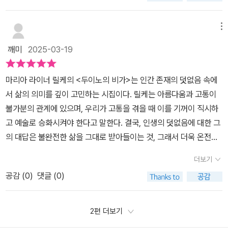
설명 같은 부분이다. 앞에서 시를 읽었을 때는 잘 모르겠던 릴케의 마
한탄으로 시작한다. 인간은 그저 유한하고 덧없는 존재일 뿐이다. 우
음이 이 글을 통해 조금은 이해가 갔다. 앞에서부터 읽는 게 어렵다면
리는 나무와 집과 같은 사물들과 다르게 그저 ‘바람이 넘나들듯이’ 스
메뉴
이 편지 글을 읽고 다시 처음으로 돌아가는 것도 추천한다. 완독을 했
쳐 지나가는 존재이다. 심지어 그 유한함조차도 ‘샘물이 흘러가듯’ 자
지만 이해했다고 말하긴 어렵다. 제대로 읽은 건가 싶기도 하다. 번역
깨미
2025-03-19
연스럽게 받아들이지 못한 채 두려워하는, 지극히 미약한 존재일 뿐
하신 교수님이 가독성이 있게 노력하셨다고 하셨는데 뜻과 의미는 잘
이다. 우리는 천사를 동경하며 그들과 가까워지고 싶어도 가까워질
파악할 수 없었지만, 생각처럼 읽는 것은 어렵지 않았다. 릴케의 평생
마리아 라이너 릴케의 <두이노의 비가>는 인간 존재의 덧없음 속에
수 없으며, 아무리 천사에게 구애한들 그들은 우리에게 내려오지 못
역작이라는 이 작품을 다시 읽어 봐야겠다는 생각이 든다.
서 삶의 의미를 깊이 고민하는 시집이다. 릴케는 아름다움과 고통이
한다. 죽음을 온전히 받아들이지도 초월하지도 못한 채, 불안 속에 살
불가분의 관계에 있으며, 우리가 고통을 겪을 때 이를 기꺼이 직시하
아가는 인간의 삶은 고통이다.(p.50) 살아가는 사물들은 이해한다,
고 예술로 승화시켜야 한다고 말한다. 결국, 인생의 덧없음에 대한 그
네가 그것들을 찬양하고 있음을. 덧없이그것들은 우리, 가장 덧없는
의 대답은 불완전한 삶을 그대로 받아들이는 것, 그래서 더욱 온전히
존재에게 구원을 의탁한다.그것들은 원한다, 우리가 그것들을 보이지
존재하는 것. 그의 문장을 통해 불안과 혼란 속에서도 삶을 사랑하는
않는 마음속에서 온전히오 무한히 - 우리 자신으로 변용시키기를 !
더보기
법을 배운다.
(제9비가 중)그러나 결국 우리가 모두 죽는다는 사실은 삶의 유한함
공감 (
0
)
댓글 (0)
을 더욱 소중하게 여겨야 하는 이유이기도 하다. 이별, 고통, 상실 등
은 우리 삶을 구성하는 본질적인 요소들이다. 『두이노의 비가』를 통
2편 더보기
해 릴케는 우리가 삶의 고통과 죽음을 초월하기보다는, 그것들을 받
아들이고 사랑과 예술을 통해 우리 안의 그 고통과 두려움을 변용할