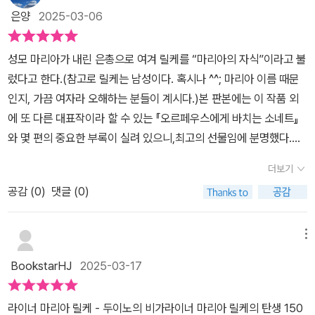
다. 두이노의 비가는 모두 10편 864행으로 이루어진 연작시로, 다양
제로 합니다. 🌍 『두이노의 비가』의 문학적 의미 릴케의 작품은 단순
은양
2025-03-06
한 표현 방식과 주제가 방대하다.그러나 읽다보면, 말하고자 하는 바
한 시집이 아니라 철학적 사유와 결합된 예술 작품입니다.『두이노의
가 무엇인지는 알 수 있다. 그리고 오르페우스에게 바치는 소네트가
비가』는 마르틴 하이데거, T. S. 엘리엇, 안젤름 키퍼 등 수많은 사상
성모 마리아가 내린 은총으로 여겨 릴케를 “마리아의 자식”이라고 불
난 좀 좋았다. 본질을 파헤치려는 글들, 자연에 대한 예찬, 삶과 죽음,
가와 예술가에게 깊은 영향을 미쳤습니다. 특히 하이데거는 ‘존재의
렀다고 한다.(참고로 릴케는 남성이다. 혹시나 ^^; 마리아 이름 때문
고독, 예술, 내면의 변화를 꿰하는 글들, 서정적이면서도 깊은 감수성
본질’을 탐구하며 릴케의 시를 자주 인용했으며, 엘리엇의 『황무지』
인지, 가끔 여자라 오해하는 분들이 계시다.)​본 판본에는 이 작품 외
이 느껴지는 글들…리뷰를 적으면서 다시 읽으니, 주석에 얽매여 읽었
에서도 릴케와 유사한 형이상학적 질문을 찾을 수 있습니다. 🎶 오르
에 또 다른 대표작이라 할 수 있는 『오르페우스에게 바치는 소네트』
는데 주석을 차라리 보지 말고 그대로 느끼는 게 좋을 것 같다는 생각
페우스에게 바치는 소네트 『두이노의 비가』*를 완성한 직후 릴케는
와 몇 편의 중요한 부록이 실려 있으니,최고의 선물임에 분명했다.​릴
이 들었다. 올해는 이 작가의 글들을 파헤쳐봐야지💕
불과 3주 만에 『오르페우스에게 바치는 소네트』*를 써냈습니다. 이
케의 본 작품들은 삶과 죽음, 사랑과 예술, 그리고 인간 존재의 의미를
더보기
작품은 그리스 신화 속 오르페우스를 통해 예술의 힘과 불멸성을 노
깊이 탐구하며 현대 고전의 반열에 올랐다.​깊이 있는 시어와 보편적
래합니다. 릴케는 오르페우스를 ‘죽어서도 자연 속에 노래로 존재하
공감 (
0
)
댓글 (0)
주제로 동서양을 아우르는 많은 예술가와 사상가들에게 깊은 영향을
는 신’으로 해석하며, 예술이야말로 삶과 죽음을 초월할 수 있는 길임
미친 현대 고전이라 하지만,여러번 읽어도내겐 아직 작품들이 꽤나쉽
을 강조합니다. 🎨 현대 예술가들에게 미친 영향 릴케의 작품은 문학
지 않다.​나의 견문은그의 시를 완벽히 받아들이기에아직도 턱없이 부
메뉴
을 넘어 회화, 조각, 음악 등 다양한 예술 장르에 영향을 미쳤습니다.
족하다.​이런 이유는이 책을 여러번 정독할 수 밖에 없게 되는긍정의
BookstarHJ
2025-03-17
독일 화가 안젤름 키퍼는 그의 그림 속에서 릴케의 신화적 상징을 자
사유가 되기도 한다.
주 활용했습니다. 현대 작곡가들도 릴케의 시를 바탕으로 여러 곡을
라이너 마리아 릴케 - 두이노의 비가라이너 마리아 릴케의 탄생 150
작곡했으며, 그의 시는 오늘날까지도 연극과 영화의 대사로 사용됩니