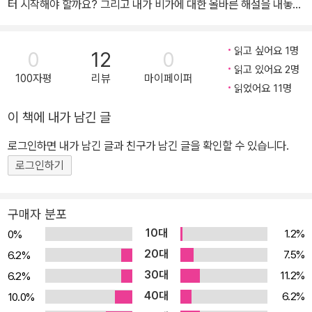
터 시작해야 할까요? 그리고 내가 비가에 대한 올바른 해설을 내놓아
수용 양상」 등 현대 독일문학과 한독 문화 교류에 관한 다수의 독문
도 괜찮은 사람인가요? 그것들은 한없이 나를 넘어서고 있습니다.”
논문을 썼다.
릴케의 시를 번역하기도 한 비톨트 훌레비츠라는 폴란드 작가는 릴케
읽고 싶어요 1명
0
12
0
에게 『두이노의 비가』를 설명해 달라고 요청한 후 다음과 같은 답변
읽고 있어요 2명
100자평
리뷰
마이페이퍼
을 받았다. 시인 본인조차 자신을 한없이 넘어서고 있다고 표현한 『두
읽었어요 11명
이노의 비가』는 릴케가 장장 10년에 걸쳐 완성한, 시작詩作의 종지
이 책에 내가 남긴 글
부를 찍는 대표작과 같은 작품이다. ‘두이노’는 릴케가 마리 폰 투른
운트 탁시스-호엔로에 후작부인의 초청으로 방문한 이탈리아 아드리
로그인하면 내가 남긴 글과 친구가 남긴 글을 확인할 수 있습니다.
아 해안 절벽 위에 세워진 대저택 이름이다. 시인은 이곳에서 손님으
로그인하기
로 머무는 동안 1912년 1월 말부터 2월 초에 걸쳐 「제1비가」와 「제2
비가」를 완성했으며, 그 밖에도 「제3비가」, 「제6비가」, 「제9비가」,
구매자 분포
「제10비가」의 일부가 될 시행 일부를 작성했다. 이 비가들이 ‘두이
10대
1.2%
0%
노’라는 이름을 얻게 된 연유는 장소의 영향도 있지만, 시인 자신이 지
20대
7.5%
6.2%
인에게 보낸 편지에 따르면 오래되고 견고했던 두이노 성이 전쟁으로
30대
11.2%
6.2%
파괴된 사실을 안타까워하며 “그 몰락한 집의 이름을 저 문학권의 연
40대
관 관계 안으로 영원히 끌어들이겠다는 결심”이 이러한 명칭을 낳았
6.2%
10.0%