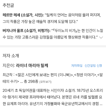
그곳에 당신은 그들을 위한 귓속의 신전을 세웠다.
않게’ 다시 부활시키는 것이 우리의 임무이기 때문입니다. 우리는 보
추천글
-『오르페우스에게 바치는 소네트』, 「I」 중에서
이지 않는 것의 꿀벌들입니다. 우리는 보이지 않는 커다란 황금의 벌
헤르만 헤세 (소설가, 시인):
“릴케의 언어는 음악처럼 울려 퍼지며,
통 안에 쌓아 두기 위해 보이는 것들의 꿀을 열심히 모으고 있습니다.
그의 작품은 가장 높은 예술적 경지에 도달해 있다.”
-『두이노의 비가』 부록, 「훌레비츠에게 보내는 편지」 중에서
버지니아 울프 (소설가, 비평가):
“『두이노의 비가』는 한 인간이 느낄
수 있는 가장 고통스러운 감정들을 아름답게 형상화한 작품이다.”
저자 소개
지은이:
라이너 마리아 릴케
저자파일
신간알림 신청
최근작 :
<젊은 시인에게 보내는 편지 (미니북)>
,
<정원 이야기>
,
<말
테의 수기>
… 총 298종
(모두보기)
20세기 초 독일어권을 대표하는 시인이자 소설가. 1875년 오스트리
아-헝가리 제국령 프라하에서 태어났다. 본명은 르네 카를 빌헬름 요
한 요제프 마리아. 유년기의 가정불화와 육군유년학교에서의 경험 탓