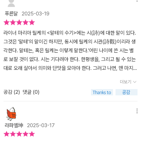
본은 독일에서 릴케의 후기 시에 관한 연구로 박사 학위를 받은 안문
영 충남대 명예교수가 이 대작을 첫 번역한 이후 30여 년 만에 수정
푸른달
2025-03-19
및 보완 작업을 한 것으로, 기존의 오류를 바로잡고 번역의 한계를 뛰
어넘고자 안간힘을 쓴 결과물이다.
라이너 마리아 릴케의 <말테의 수기>에는 시(詩)에 대한 말이 있다.
그것은 '말테'의 말이긴 하지만, 동시에 릴케의 시관(詩觀)이리라 생
각한다. 말테는, 혹은 릴케는 이렇게 말한다.'어린 나이에 쓴 시는 별
로 보잘 것이 없다. 시는 기다려야 한다. 한평생을, 그리고 될 수 있는
대로 오래 살아서 의미와 단맛을 모아야 한다. 그러고 나면, 맨 마지막
에 좋은 시 겨우 열 줄을 쓸 수 있을지 모른다. 왜냐하면 시는, 사람들
더보기
이 생각하듯이, 감정이 아니다(감정은 이른 나이에도 충분히 갖는다).
공감 (
2
)
댓글 (0)
그것은 경험이다. 시 한 줄을 쓰기 위해서는 많은 도시와 사람과 사물
을 봐야 한다.' (라이너 마리아 릴케, 안문영 옮김, <말테의 수기>, 열
린책들: 24)'시는 기다려야 한다. 한평생을,' 그래 그리고 릴케는 '보
메뉴
잘 것 없지 않은 시 한 줄'을 쓰기 한평생을 기다렸다. 그렇게 해서 나
라파엘坤
2025-03-17
온 것이 바로 <두이노의 비가> 그리고 <오르페우스에게 바치는 소네
트>라고 볼 수 있겠다. 특히 <두이노의 비가>는 릴케가 1912년부터