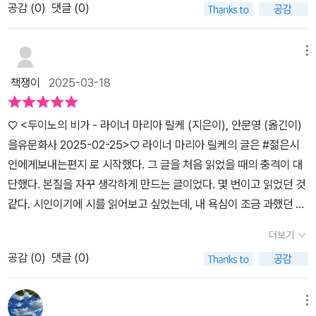
만 한 천사가 느닷없이 내 목소리에, 내 외침에 반응하여 나를 가슴에
본질을 탐구하는 내용이다. 이 소네트에서는 음악의 신성함과 창조적
공감 (
0
)
댓글 (0)
를 높였다고 하네요! 🏰 『두이노의 비가』란? 릴케의 『두이노의 비가』
끌어안았을 때 나보다 강한 그의 존재로 말미암아 쓰러질 나! 아름다
행위의 힘이 중심이 되며, 오르페우스라는 신화를 통해 예술의 영원
는 1912년부터 1922년까지 10년에 걸쳐 완성된 연작 시집입니다.
움이란 우리가 간신히 견뎌내는 무서움의 시작, 공포의 시작일 뿐이
성과 삶의 덧없음을 표현한다. 소네트 속에서 릴케는 순간의 아름다
작품 속에서 인간은 덧없는 존재이지만, 이를 예술과 사랑으로 승화
메뉴
라는 허무함과... 오르페우스와 에우리디케의 슬픈 그리스 신화의 이
움과 그것이 만들어내는 영속적 울림을 노래하며, 예술이란 죽음마저
시키며 존재의 의미를 찾으려 합니다. 릴케는 이 작품을 쓰는 동안 두
야기로 풀어내는 소네트는 두이노의 비가 와는 또 다른 느낌으로 다
책쟁이
2025-03-18
초월하는 영혼의 메아리임을 강조한다. 이러한 시편은 독자들에게 예
이노 성에서 영감을 얻었습니다. 후작부인의 초청으로 머물던 그곳에
가온다. 하지만 무언가 중첩되는 느낌이 든다면 그것은 삶과 죽음. 그
술적 감동과 동시에 삶과 예술의 상호작용에 대한 깊은 성찰을 불러
서 들려온 ‘보이지 않는 목소리’가 「제1비가」의 첫 문장을 이끌어냈다
리고 그것들의 순환이며 그 속에서 보이는 것과 보이지 않는 것에 대
♡ <두이노의 비가 - 라이너 마리아 릴케 (지은이), 안문영 (옮긴이)
일으키는 듯했다. 『두이노의 비가』 부록에 수록된 세 작품 또한 릴케
고 하죠. 이후 10년 동안 유럽을 떠돌며 여러 도시에서 작품을 완성했
한 성찰과 사랑과 관계에 대한 고민이지 않을까 싶다.어렵다. 헌데 쉬
을유문화사 2025-02-25>♡ 라이너 마리아 릴케의 글은 #젊은시
의 사유와 감성이 오롯이 담긴 글들로, 그의 세계관을 더욱 풍부하게
습니다. 🎭 릴케와 두이노 성의 인연 ‘두이노’는 이탈리아 트리에스
울 리 있겠는가? 시인도 독일어 사전을 늘 옆에 끼고 시와 글을 적었
인에게보내는편지 로 시작했다. 그 글을 처음 읽었을 때의 충격이 대
느낄 수 있었다. 릴케와의 느슨한 연결로 시작된 여정은 결국 그의 대
테 근교에 위치한 성입니다. 릴케는 1912년 1월경 이곳에서 첫 비가
다는데.... 단어 하나하나 문장 한 줄 한 줄 허투루 쓰인 것이 없을 테
단했다. 본질을 자꾸 생각하게 만드는 글이었다. 몇 번이고 읽었던 것
표작을 만나는 기회로 이어졌다. 「두이노의 비가」는 인간 존재의 고뇌
를 완성했으며, 이후 다른 비가들의 일부도 여기서 탄생했습니다. 흥
고 얼마나 많은 의미를 담기 위해 꾹꾹 눌러 적었을까~싶다. 이 글을
같다. 시인이기에 시를 읽어보고 싶었는데, 내 욕심이 조금 과했던 모
와 희망을 탐구하며, 「오르페우스에게 바치는 소네트」는 예술의 본질
미로운 점은, 제1차 세계대전 이후 이 성이 완전히 파괴되었음에도 릴
읽고 백 년 전 쓰인 글임에도 어찌 이리 아름다운가?라고 감탄하며
양이다. 헤헷두이노의 비가를 읽다가 #말테의수기 를 함께 읽고 있었
을 통해 깊은 사유를 전달한다. 부록의 세 작품은 릴케의 세계를 풍요
케가 문학적으로 그 이름을 보존하고 싶어 *『두이노의 비가』*라는
더보기
놀라는 독자들이 부러울 뿐이며, 나 역시 그 아름다움을 조금이라도
다.(완독 전이지만) 말테의 수기는 너무 재밌는데(뭔데 재밌는 거
롭게 보완하며, 독자에게 삶과 예술, 존재에 대한 새로운 통찰을 안겨
제목을 붙였다는 것입니다.이처럼 사라지는 것에 대한 애도와 그것을
맛보기 위해 한번 더 천천히 읽을 생각이다.#도서협찬 #을유세계문
공감 (
0
)
댓글 (0)
야…!) 두이노의 비가는 확실히 문학의 정수답게 어려웠다. 어렵지만
준다. 탄생 150주년을 맞아 읽게 된 릴케의 작품들은 그의 시적 유산
영원한 예술로 승화시키려는 릴케의 정신은 작품 전체에 흐르고 있습
학전집 #두이노비가 #릴케 #헤르만헤세추천 #버지니아울프추천 #
읽으면서도 좋다 라는 생각이 계속 들었다. 평소라면 몇번을 읽고 해
의 무게와 아름다움을 다시금 느낄 수 있는 계기를 만들어줬다 전하
니다.🎯 『두이노의 비가』의 주요 내용 이 시집은 총 10편의 비가(哀
파블로네루다추천 #오르페우스에게바치는소네트 #책추천
설을 읽거나, 해설은 아예 안 읽는데, 조금 읽다가 바로 해설부터 읽었
며 리뷰를 줄인다.
메뉴
歌)로 구성되어 있으며, 인간 실존의 고통과 예술을 통한 초월을 주