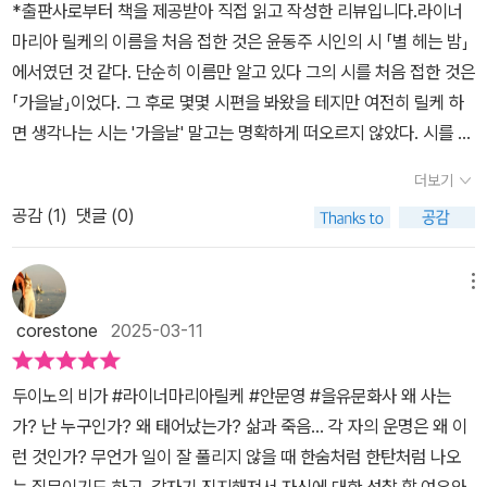
*출판사로부터 책을 제공받아 직접 읽고 작성한 리뷰입니다.라이너
1922년까지, 10년 간 써내려간 10편의 시 연작이다: 제1비가부터 제
마리아 릴케의 이름을 처음 접한 것은 윤동주 시인의 시 「별 헤는 밤」
10비가까지. 그는 이 열 곡의 '비가'에 '두이노의 비가'라는 이름을 붙
에서였던 것 같다. 단순히 이름만 알고 있다 그의 시를 처음 접한 것은
였는데, '두이노 성'은 다름아닌 릴케가 이 작품을 쓰기 시작한 장소
「가을날」이었다. 그 후로 몇몇 시편을 봐왔을 테지만 여전히 릴케 하
로, 전쟁 끝에 완전히 파괴된 성이기도 하다. 물론 릴케가 이 성에서만
면 생각나는 시는 '가을날' 말고는 명확하게 떠오르지 않았다. 시를 전
열 편의 시를 모두 쓴 것은 아니다. <두이노의 비가>는 '두이노 성에
공하며 릴케의 시보다는 산문을 더 접하게 됐다. 성년 선물로 받았던
서 시작되어 스페인 론다, 프랑스 파리, 독일 뮌헨을 거쳐 스위스의 뮈
더보기
『말테의 수기』, 군대를 전역하고 다시 시 공부를 하며 읽었던 『젊은
조트에서 완성'된다. (본서 224쪽; 역자 해설 中)2023년 네덜란드
공감 (
1
)
댓글 (0)
시인에게 보내는 편지』로 릴케는 김민섭 작가의 말처럼 '느슨한 연
에서 릴케의 <말테의 수기>를 읽고 깊이 감명 받았던 기억이 있다.
결'된 상태를 이어왔는지 모른다.시인의 시집을 제대로 읽지는 않았
지난 1월, 세계문학 읽기 모임에서 해당 도서로 독서 모임을 진행하여
어도 생애를 통해 익숙하게 봐왔던 『두이노의 비가』는 언제고 읽어봐
메뉴
다시 한 번 읽었다. 두 번 모두 열린책들에서 나온 안문영 선생님의 번
야겠다는 생각을 했었는데 이번에야 그 기회가 왔다. 탄생 150주년
역 판본으로 읽었다. 세계 고전 문학을 읽을 때에는 작가뿐만 아니라
corestone
2025-03-11
을 맞이했다는 것도 이 책을 통해 알게 될 정도로 가벼운 느슨한 연결
옮긴이 역시 매우 중요한데, 안문영 선생님은 독일에서 릴케의 후기
이라 할 수 있겠다. 책은 「두이노의 비가」와 「오르페우스에게 바치는
시에 관한 연구로 박사 학위를 받으셨고, 현재에도 충남대 독문학과
두이노의 비가 #라이너마리아릴케 #안문영 #을유문화사 왜 사는
소네트」, 『두이노의 비가』부록의 세 부분으로 크게 구성된다. 오랜만
명예교수로 계신다. 안문영 선생님의 <말테의 수기> 역시 읽기 좋고
가? 난 누구인가? 왜 태어났는가? 삶과 죽음... 각 자의 운명은 왜 이
에 소네트 형식의 외국 시를 읽게 된다. 최근 접하는 산문시와 또 다른
말끔하게 번역하여, 선생님의 릴케 시 번역 역시 읽어보고 싶었는데,
런 것인가? 무언가 일이 잘 풀리지 않을 때 한숨처럼 한탄처럼 나오
시인의 시. '두이노'라는 장소가 어디인지는 모르지만 이제는 세일 요
때마침 을유에서 신간으로 <두이노의 비가>와 <오르페우스에게 바