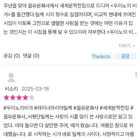
주년을 맞아 을유문화사에서 세계문학전집으로 드디어 <두이노의 비
다. 🧭 릴케의 철학과 메시지 릴케는 우리가 ‘덧없는 삶’을 받아들이
가>를 출간했다.릴케 시의 정수로 일컬어지며, 비교적 현대에 쓰여진
고 그것을 사랑할 때 비로소 존재의 의미를 찾을 수 있다고 말합니다.
시집이 이토록 고전으로 열렬한 사랑을 받는 것에는 어떤 이유가 있
죽음을 두려워하기보다는, 그 과정 속에서 예술과 사랑을 통해 삶을
는 것인지는 이 시집을 통해 알 수 있으리라 자부한다.<두이노의 비
변용하는 것이 중요하다고 강조합니다. 📌릴케의 *『두이노의 비가』
가>는 그 명성만큼이나 어렵고 난해한 시로도 유명하다. 이 시집을
*는 독자마다 다르게 해석될 수 있는 작품입니다. 🔖 여러분이 가장
더보기
읽으며 어느 순간부터 죽어있던 나의 지력이 생생히 살아나고 있음을
인상 깊었던 구절은 무엇인가요? 🔖 삶과 예술, 그리고 존재에 대해
공감 (
0
)
댓글 (0)
느꼈고 무엇보다 문학, 철학, 과학 다양한 분야에 호기심을 갖고 공부
어떻게 생각하시나요?
했던 릴케의 삶이 압축되어 지나가는 경험을 했다.각 시마다 친절한
주석은 물론이고 역자 안문영 교수님의 해설도 함께 한다. 또한, 릴케
메뉴
가 훌레비츠에게 보내는 편지를 통해서 작가 자신이 직접 <두이노의
비소리
2025-03-18
비가>의 해설을 언급하는 부분도 읽어볼 수 있다. 그러나 릴케는 그
편지의 마지막 부분에서당신 스스로 도울 수 있기를 바랍니다. 왜냐
#두이노의비가 #라이너마리아릴케 #을유문화사 #세계문학전집 #
하면 내가 더 무슨 말을 할 수 있을지, 나 자신도 모르기 때문입니다.
을유문화사_서평단릴케는 사랑의 시를 많이 쓴 사람으로만 알고 있
라고 능청을 떨며, 시집의 해설은 온전히 독자에게 달려있음을 명확
었다. 아마 들으면 다 알만한 주여, 때가 왔습니다. 여름은 참으로 위
히 밝히기도 했다.삶이란 누구에게나 주어지지만, 결단코 완전히 공
대했습니다. 로 시작하는 시가 바로 릴케의 시이다. 서정적이고 아름
유할 수 없는 소재 속에서 릴케는 부단히 노력하여 모순을 깨닫고 그