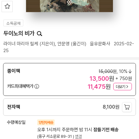
소득공제
두이노의 비가
라이너 마리아 릴케
(지은이),
안문영
(옮긴이)
을유문화사
2025-02-
25
종이책
15,000
원,
10%
13,500
원
+ 750원
11,475
원
카드최대혜택가
더보기
전자책
8,100
원
수령예상일
양탄자배송
오후 1시까지 주문하면 밤 11시
잠들기전 배송
(중구 서소문로 89-31 )
변경