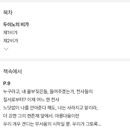
‘『두이노의 비가』 단장’에 속한 시들은 릴케가 『비가』 제2부를 낼 생
목차
각으로 1912년 무렵부터 틈틈이 써 놓은 것들로, 그의 생전에 출판되
지는 못했지만 『두이노의 비가』의 전체 주제를 이해하기 위한 광범위
두이노의 비가
한 맥락을 짚어 볼 수 있게 하는 시들이며, ‘훌레비츠에게 보내는 편
제1비가
지’는 『비가』를 설명해 달라는 폴란드 작가의 요청에 릴케가 답한 글
제2비가
로서 시인의 언어로 듣는 일종의 해설이라 볼 수 있다.
일시적이고 덧없는 현세의 삶을 고통스럽지만 열정적으로 받아들여
책속에서
그 본질을 내면에서 ‘보이지 않게’ 다시 부활시키는 것이 우리의 임무
라고 이야기하는 릴케의 본 작품들은 삶과 죽음, 사랑과 예술, 그리고
P.9
인간 존재의 의미를 깊이 탐구하며 현대 고전의 반열에 올랐다.
누구라고, 내 울부짖은들, 들어주겠는가, 천사들의
질서로부터? 이제 어느 한 천사
느닷없이 나를 안아준다 해도, 나는 사라지고 말리라,
더 강한 그의 현존재 앞에서. 아름다움이란
우리 겨우 견디는 무서움의 시작일 뿐. 우리가 그토록