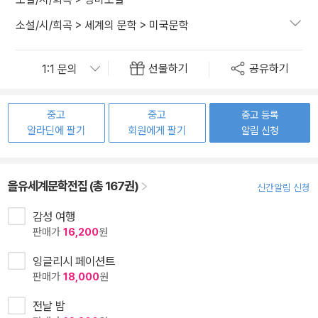
소설/시/희곡
>
세계의 문학
>
미국문학
선물하기
공유하기
중고
중고
중고 등록
알라딘에 팔기
회원에게 팔기
알림 신청
을유세계문학전집 (총 167권)
신간알림 신청
감성 여행
판매가
16,200
원
잉글리시 페이션트
판매가
18,000
원
전날 밤