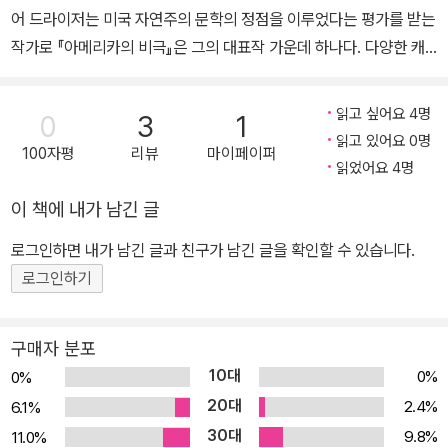
을 집필하기 시작해 1925년에 출판했다. 이 작품은 조지 스티븐스 감
어 드라이저는 미국 자연주의 문학의 정점을 이루었다는 평가를 받는
지 나는 아네》 등 다수가 있다. 2011년 한국출판학술상 대상을 수상
독에 의해 1951년에 <젊은이의 양지(A Place in the Sun)>라는
작가로 『아메리카의 비극』은 그의 대표작 가운데 하나다. 다양한 캐
했다.
제목으로 영화화되어 대성공을 거두었다. 『사슬(Chains)』, 『새벽(D
릭터들이 등장하는 이 작품에는 19세기부터 20세기에 걸쳐 자본주
awn)』 등의 작품을 출간하며 꾸준한 활동을 보이던 미국 자연주의
의 상승기에 있던 미국의 적나라한 모습이 담겨 있다. 『아메리카의 비
문학의 거장은 1945년 심장 마비로 타개했다.
읽고 싶어요 4명
0
3
1
극』에서 드라이저는 19세기 말엽 프랭크 노리스가 미국 문학에 처음
읽고 있어요 0명
100자평
리뷰
마이페이퍼
도입한 자연주의 전통을 이어받아 더욱 정교하고 치밀한 문학 세계를
읽었어요 4명
선보인다. 특히 그의 첫 작품인 『시스터 캐리』를 발굴하고 출판하도
이 책에 내가 남긴 글
록 독려한 사람이 다름 아닌 프랭크 노리스라는 점이 흥미롭다. 일찍
이 저널리스트로 출발한 드라이저는 미국 사회의 누추한 모습과 불평
로그인하면 내가 남긴 글과 친구가 남긴 글을 확인할 수 있습니다.
등을 비롯한 여러 어두운 현실을 직접 지켜보며 사회 문제에 관심을
로그인하기
가져 왔다. 다년간 현장 곳곳을 누비며 형성된 저자의 날카로운 문제
적 시각이 돋보이는 이 소설에서 작가는 현대 사회가 부를 향유하는
구매자 분포
소수와 힘겹게 살아가는 다수로 이루어져 있다는 사실을 가감 없이
10대
0%
0%
보여 준다. 이러한 냉철한 문제 인식을 바탕으로 이 작품은 환경과 유
20대
2.4%
6.1%
전, 본능에 지배받는 인간의 비극성을 생생하면서도 설득력 있게 그
30대
9.8%
11.0%
려 내고 있다. 사회경제적 결정론과 우연적 사건은 주인공 클라이드