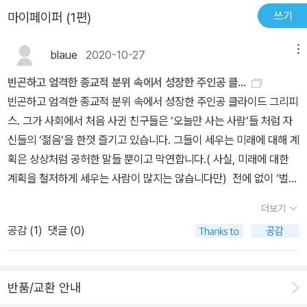
처롭지는 않지만 그 마음은 이해가 된다. 자신이 죽은 뒤에도 세상은
쓰기
마이페이퍼 (1편)
기계이자 유기체로 바라보았으며, 남녀 간의 강렬한 끌림, 부와 명예
아름다울 테고 사람들은 평범하게 살아갈 텐데. 유명하지도, 권력을
에 대한 지독한 갈망, 순간적인 범죄 충동 등 인간이 겪는 모든 심리적
지니지 못한 많은 이들도 소박한 행복을 누릴 텐데. 얼마든지 누릴 수
blaue
2020-10-27
메뉴
·사회적 현상을 도덕적 선택의 결과가 아닌 거부할 수 없는 화학적 끌
있었을 삶이 그저 아깝다.
림과 반응의 결과물로 해석했는데, 이에 따라 도덕, 종교, 윤리, 법률
빈곤하고 엄격한 종교적 분위 속에서 성장한 주인공 클...
과 같은 사회적 규범은 인간의 원초적 본능과 화학 작용을 정당화하
빈곤하고 엄격한 종교적 분위 속에서 성장한 주인공 클라이드 그리피
거나 포장하기 위한 허울 좋은 겉치레에 불과하다고 보았단다. 그런
스. 그가 사회에서 처음 사귄 친구들은 ‘오늘만 사는 사람‘들 처럼 자
시각으로 보게 되면 드라이저의 대표작인 <시스터 캐리>에서 시골
신들의 ‘젊음‘을 한껏 즐기고 있습니다. 그들이 세우는 미래에 대해 계
출신의 캐리가 대도시의 물질적 화려함에 매료되어 타락해가는 과정
획은 상상처럼 공허한 말들 뿐이고 막연합니다.( 사실, 미래에 대한
이나, <아메리카의 비극>에서 주인공 클라이드 그리피스가 신분 상
계획을 철저하게 세우는 사람이 많지는 않습니다만) 전에 없이 ‘벌
승의 욕망과 성적 충동 사이에서 오락가락하다 비극적인 범죄를 저지
이‘가 좋아진 그의 선택은 처음에는 경멸하는 마음이 있었지만, 결국
더보기
르고 결국 파멸을 맞이하는 서사는, 인물들이 악해서라기보다 거대한
그들과 어울리는 것이었고, 발전적인 방향과는 거리가 멀었습니다.
사회적 톱니바퀴와 내부의 화학적 충동이라는 본능에 밀려 자연스럽
공감 (
1
)
댓글 (0)
특히, 그가 한 눈에 반한 호튼스에 대한 집착이랄까 그녀가 이용하는
게 이끌려 간 비극적 결과라는 내로남불 같은 소리가 된다. 당연하게
대로 움직이게 되는 그의 모습은 이후의 사건들을 암시하는 것 같기
도 이러한 드라이저의 케미즘 사상은 당대는 물론 현대에 이르기까지
도 합니다. ‘자산가 큰아버지‘를 만난 후 인생 최대의 기회를 잡았다고
깊은 윤리적 반발과 비판을 불러일으켰는데, 인간의 모든 행동을 단
반품/교환 안내
생각합니다만, 막상 일을 시작하게 됐을 때 그는 좋은 자리를 잡을 능
순한 화학 반응으로 환원할 경우 살인이나 아동 학대 같은 극악무도