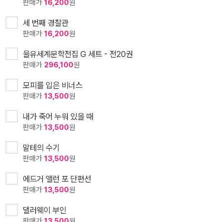
판매가
16,200
원
세 번째 경찰관
판매가
16,200
원
을유세계문학전집 G 세트 - 전20권
판매가
296,100
원
모피를 입은 비너스
판매가
13,500
원
내가 죽어 누워 있을 때
판매가
13,500
원
말테의 수기
판매가
13,500
원
에드거 앨런 포 단편선
판매가
13,500
원
댈러웨이 부인
판매가
13,500
원