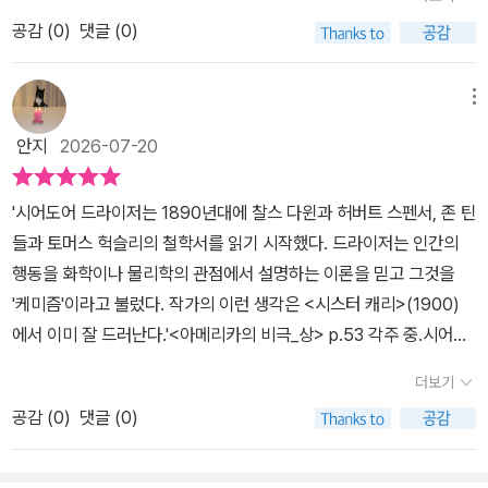
면서 다양한 인물들의 욕망을 선명히 드러낸다.기회의 땅이라 불렸으
은 가득히'를 떠올렸다.#시어도어드라이저 #젊은이의양지 #위대한
공감 (
0
)
댓글 (0)
나 모든 이에게 골고루 기회가 돌아가지 못했던 시대상은 비단 과거
개츠비 #문학 #고전문학 #죄와벌#을유문화사 #을유세계문학전집
에 머물지 않는다. 자본주의가 퍼지고 계층 간의 격차가 심각하게 벌
어진 모습이 낯설지 않다. 가난한 집안에서 태어나 제대로 교육받지
메뉴
못한 클라이드가 신분 상승을 바라며 몸부림치다 인생을 망치는 과정
안지
2026-07-20
은 현시대와 비슷하지 않은가. 가진 자는 점점 더 많이 가지게 되고 없
는 자는 그조차도 보전하기 힘든 사회구조는 미국뿐 아니라 세계 곳
'시어도어 드라이저는 1890년대에 찰스 다윈과 허버트 스펜서, 존 틴
곳에 여전히 존재한다. 욕망을 가진 인간이 적당히 만족스럽게 살아
들과 토머스 헉슬리의 철학서를 읽기 시작했다. 드라이저는 인간의
갈 수 있다면 얼마나 좋을까마는 욕망이나 만족의 정도가 천차만별이
행동을 화학이나 물리학의 관점에서 설명하는 이론을 믿고 그것을
니 최저 기준을 잡는 문제는 앞으로도 풀기 힘들 수밖에 없을 듯하다.
'케미즘'이라고 불렀다. 작가의 이런 생각은 <시스터 캐리>(1900)
더 좋은 옷, 좋은 집, 가고 싶은 길로 갈 수 있는 삶을 꿈꾼 아들과 이
에서 이미 잘 드러난다.'<아메리카의 비극_상> p.53 각주 중.시어도
를 죄악시하는 어머니의 구도가 특히 흥미롭다. 아름다움과 부, 지위
어 드라이저의 문학 철학을 관통하는 ‘케미즘’은 인간의 모든 감정, 욕
에 대한 꿈은 누구에게나 있을 법한데 지나치게 터부시하는 태도가
더보기
망, 행동, 윤리적 선택이 영혼이나 고결한 자유의지에 의한 것이 아니
오히려 아들의 반발심을 이끌어 낸 것이 아닐지. 터무니없는 꿈을 꾸
공감 (
0
)
댓글 (0)
라 몸 내부에서 일어나는 생물학적·화학적 작용과 외부 환경의 자극
는 아들이지만 이해하고 보듬었다면 좀 다른 결말을 이끌어낼 수 있
에 의해 결정된다는 극단적인 결정론이자 자연주의적 시각이라고 한
지 않았을까. 죄를 저질러 놓고 죽음 앞에서 두려워하는 주인공이 애
다. 뭔가 사이비 같지만... 여튼 드라이저는 인간을 정교한 생물학적