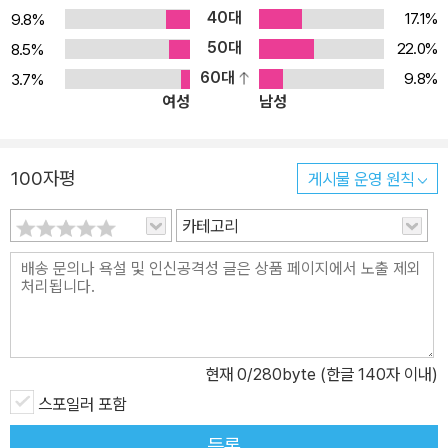
40대
의 삶에 절대적인 영향을 끼친다. 작품 속에서는 등장인물들에게 자
17.1%
9.8%
유의지를 행사하며 누추한 삶을 개선할 여지가 좀처럼 주어지지 않는
50대
22.0%
8.5%
다. 이처럼 사회적 부조리와 개인의 모순을 극적으로 다루었다는 측
60대
9.8%
3.7%
여성
남성
면에서 이 작품은 오늘날 미국판 『죄와 벌』이라는 평을 받고 있다. 또
한 『아메리카의 비극』에는 20세기 초엽의 미국 전체가 담겨 있다고
해도 과언이 아닐 정도로 길거리 전도사부터 시골 농부, 사업가, 법조
100자평
게시물 운영 원칙
인에 이르기까지 등장인물의 스펙트럼이 무척 넓다. 지리적 배경도
애디론댁산맥을 중심으로 미국 전역을 포함하다시피 한다. 시어도어
카테고리
드라이저는 이 작품을 당시 사회의 총체적인 모습을 보여 주는 거울
이라 생각했다. 『아메리카의 비극』은 그러한 그의 의도에 부합하는
대작이다. 영화 <젊은이의 양지> 원작 소설이자 미국판 『죄와 벌』 드
라이저는 자신의 다른 작품들처럼 『아메리카의 비극』 역시 1906년
에 실제로 일어난 악명 높은 ‘질레트-브라운 사건’을 모티프로 삼았
현재
0
/280byte (한글 140자 이내)
다. 1906년 뉴욕주 북부 애디론댁산맥 빅무스호수에서 그레이스 브
스포일러 포함
라운이라는 젊은 여성이 뒤집힌 보트와 함께 시체로 발견됐는데, 이
사건의 범인으로 연인인 체스터 질레트가 체포된 이 사건에 영감을
등록