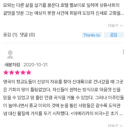
모와는 다른 삶을 살기를 꿈꾼다.호텔 벨보이로 일하며 상류사회의
란히 드러나고 있기에 이 작품은 현대 독자에게도 시사하는 바가 많
겉멋을 맛본 그는 예상치 못한 사건에 휘말려 도망자 신세로 고향을
다. 『아메리카의 비극』은 1920년대 두 차례 걸쳐 희곡으로 각색되어
떠난다. 낯선 도시에서 밑바닥 생활을 전전하던 중 부유한 큰아버지
무대에 공연되기도 했다. 또한 영화로도 만들어졌는데, 1931년 조세
더보기
새뮤얼 그리피스를 만나 도움을 요청하고 큰아버지가 운영하는 공장
폰 스턴버그 감독이 같은 제목의 영화 <아메리카의 비극>을 선보였
공감 (
1
)
댓글 (0)
에서 일하게 된다.그간 여자로부터 사랑을 얻지 못하던 그는, 같은 공
으며 이후 1951년에 조지 스티븐스 감독이 몽고메리 클리프트, 엘리
장에서 일하는 시골 처녀 로버타와 비밀리에 사귀며 서로에게 깊이
자베스 테일러 주연의 <젊은이의 양지(A Place in the Sun)>라는
빠져들지만 가난한 그녀와 결혼을 할 수는 없다고 생각한다.한편, 그
제목으로 다시 영화화했다. 특히 <젊은이의 양지>는 아카데미상 6개
메뉴
리피스 가문의 사람이라는 이유로 상류층과 교류하게 된 그는 동경해
부문을 수상할 만큼 소설 못지않게 영화로도 작품성을 크게 인정받았
새봄처럼
2020-10-31
마지 않던 부유하고 아름다운 손드라 핀칠리의 관심과 애정을 얻자
다.
로버타와 헤어질 궁리를 하는데......인간의 도덕성과 양심이 욕망 앞
영국의 청교도들이 신앙의 자유를 찾아 신대륙으로 건너갔을 때 그곳
에 굴복하는 과정이 복잡하고 섬세한 심리묘사를 통해 그려진다.엄청
은 기회의 땅이 틀림없었다. 자신들이 원하는 방식으로 마음껏 신을
나게 많은 인물들이 등장하는데 각각의 캐릭터가 입체적이고 개성있
믿을 수 있었고 땀 흘린 만큼 곡식을 거둘 수 있었다. 그러나 이주민들
다. 100년전에 씌어진 소설이지만 부를 획득함으로써 신분상승이 이
이 늘어나면서 종교 이외의 것에 눈을 돌린 사람들은 갈수록 도덕관
루어지는 것은 시대를 뛰어넘는 씁쓸한 진실이기도 하다.<위대한 개
념 대신 물질에 가치를 두기 시작했다. <아메리카의 비극>은 초기 이
츠비>와 같은 해인 1925년에 출간되었고 주인공인 클라이드 그리피
주민들이 정착한 뒤 몇백 년이 지난 1900년대의 모습을 충실히 그리
스가 개츠비와 비슷하다는 평가를 받는다는데 나는 프랑스영화 '태양
더보기