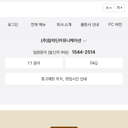
력이 없었습니다. 사촌 길버트의 적대감도 큰 역할을 합니다. ‘자산가
한 범죄마저도 '뇌와 몸속의 화학 작용 때문일 뿐'이라며 책임을 회피
의 조카‘라는 막연한 지위로 사람들의 관심과 오해를 샀고 그것이 본
하고 면죄부를 주는 지극히 무책임하고 위험한 사상이 될 수 있기 때
인에게도 비극의 서막이지 않았을까 생각됩니다. 이후 그의 선택은
문이다. 실제로 대다수의 평범한 사람들은 매일 밤낮으로 분노, 성욕,
로그인
전체 메뉴
회사 소개
출판사 안내
PC 버전
결정적인 순간에 늘 좋지 않은 쪽이었습니다. 책임감과는 거리가 먼
탐욕, 이기심 같은 원초적 본능과 충동이 치밀어 오름에도 불구하고,
성격이 견고해졌고 ‘부와 명성‘에 대한 욕망은 커져갔습니다. 게다가
타인에게 피해를 주지 않고 질서를 유지하기 위해 스스로를 억제하고
(주)알라딘커뮤니케이션
‘그리피스‘ 집안 만큼이나 부유한 집안의 사랑스러운 손드라가 기꺼
참으며 살아가는데, 인간을 그저 자극에 반응하는 약한 유기체나 기
이 그가 바라마지 않는 ‘사교계‘에 들어갈 열쇠가 되어주고 함께 도주
1544-2514
일반문의 (발신자 부담)
계로 규정하는 것은 인간으로서 마땅히 가져야 할 인내와 도덕적 노
하여 결혼하자고 합니다. 처음에는 그녀의 부모가 반대하겠지만 결혼
력을 완전히 무시하는 처사라는 지적을 아니할 수 없다. 자극을 받았
1:1 문의
FAQ
한 다음엔 그 집안의 유산도 자기 손에 들어오게 될 것은 자명해 보였
을 때 본능대로 지체없이 즉각 반응하는 것을 우리는 짐승이라 부르
습니다.부잣집 아가씨의 변덕은 차치하고라도 지나치게 낭만적인 청
중고매장 위치, 영업시간 안내
고 있으며ㅋ 자극과 행동 사이에 이성과 도덕이라는 브레이크를 작동
사진이지만 클라이드의 생각으로는 손에 잡힐듯 가까이 다가온 꿈이
시켜 멈춰 서고 참아내는 선택의 공간을 만들어내는 것이야말로 인간
었던 것 아닐까 합니다. 그러나 조금만 생각해봐도 그 자신조차도 계
을 짐승과 구분 짓는 진정한 존엄성이기 때문이다. 그러나 이러한 비
급을 나누어 생각하고 행동하는 그 사회적 분위기에서 그런 꿈같은
판에 대해 드라이저의 시선은 인간의 책임 회피를 정당화하려 했다기
일이 가능하지 않을 것이라는 것은 알 수 있지 않았을까 해서 그의 선
보다는, '개인의 노력과 도덕적 의지만 있다면 얼마든지 성공할 수 있
택은 더욱 더 안타깝습니다.어떤 악순환의 고리처럼 혹은 그의 큰아
다'는 당시 미국 사회의 위선적인 아메리칸드림과 청교도적 유교주의
버지 새뮤얼이 생각했듯 적당한 교육을 받지못했고, 재능을 펼칠 기
를 폭로하는 데 목적이 있었더라는 속사정을 확인하고 가쟈..그러니