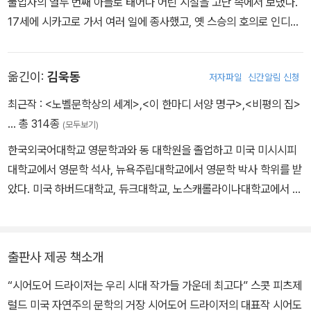
물업자의 열두 번째 아들로 태어나 어린 시절을 고난 속에서 보냈다.
17세에 시카고로 가서 여러 일에 종사했고, 옛 스승의 호의로 인디애
나대학교에 입학했으나 얼마 지나지 않아 중퇴한다. 이후 시카고에서
신문 기자 생활을 시작하면서 발자크, 에밀 졸라 등의 작품을 가까이
옮긴이:
김욱동
저자파일
신간알림 신청
하며 문학적 소양을 키웠다. 1894년 뉴욕으로 이주하여 점차 창작에
전념하면서 첫 작품인 『시스터 캐리(Sister Carrie)』를 1900년에
최근작 :
<노벨문학상의 세계>
,
<이 한마디 서양 명구>
,
<비평의 집>
선보였으나 가난한 여자가 운명에 농락되어 타락해 가는 과정을 그린
… 총 314종
(모두보기)
내용이 비도덕적이라는 이유로 출판에 어려움을 겪었다. 이 때문에
한국외국어대학교 영문학과와 동 대학원을 졸업하고 미국 미시시피
한때는 자살을 생각할 정도로 절망적인 생활을 하기도 했다. 이후 잡
대학교에서 영문학 석사, 뉴욕주립대학교에서 영문학 박사 학위를 받
지 편집자로 성공한 시어도어 드라이저는 소설 『제니 게르하르트(Je
았다. 미국 하버드대학교, 듀크대학교, 노스캐롤라이나대학교에서 교
nnie Gerhardt)』를 비롯해 미국의 전형적인 성공 이야기를 담은 작
환교수를 역임했고, 현재 서강대학교 영문학과 명예교수로 재직하며
품들을 발표하면서 점차 인정받기 시작했다. 『자본가(The Financie
번역가, 문학비평가로 활동하고 있다. 지은 책으로 《문학이란 무엇인
r)』를 출판하면서 『시스터 캐리』를 재출간할 기회를 얻었고, 이때부
가》 《세계문학이란 무엇인가》 《이양하, 그의 삶과 문학》 《설정식, 분
터 산업 사회에서 꿈틀거리는 인간을 적나라하게 그린 그의 대담한
출판사 제공 책소개
노의 문학》 《비평의 변증법》 《천재와 반역》 등이 있고, 옮긴 책으로
자연주의가 빛을 발했다. 『거인(The Titan)』을 발표한 후 1920년
“시어도어 드라이저는 우리 시대 작가들 가운데 최고다” 스콧 피츠제
《앵무새 죽이기》 《호밀밭의 파수꾼》 《위대한 개츠비》 《노인과 바
경부터 필생의 대작인 『아메리카의 비극(An American Tragedy)』
럴드 미국 자연주의 문학의 거장 시어도어 드라이저의 대표작 시어도
다》 《이선 프롬》 《아메리카의 비극》 《새장에 갇힌 새가 왜 노래하는