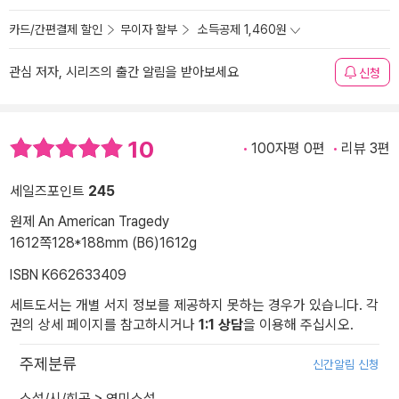
카드/간편결제 할인
무이자 할부
소득공제 1,460원
관심 저자, 시리즈의 출간 알림을 받아보세요
신청
10
100자평 0편
리뷰 3편
세일즈포인트
245
원제 An American Tragedy
1612쪽
128*188mm (B6)
1612g
ISBN K662633409
세트도서는 개별 서지 정보를 제공하지 못하는 경우가 있습니다. 각
권의 상세 페이지를 참고하시거나
1:1 상담
을 이용해 주십시오.
주제분류
신간알림 신청
소설/시/희곡
>
영미소설