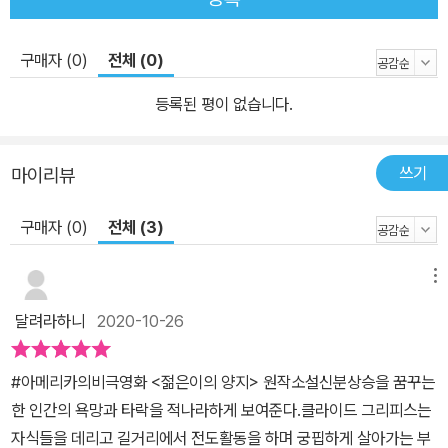
받은 작가는 해당 기사 내용을 오랫동안 간직하며 작품을 구상하다 1
920년경부터 본격적으로 집필에 착수했다. 그 결과물이 바로 『아메
구매자 (0)
전체 (0)
리카의 비극』이다. 작품 속의 주인공 클라이드 그리피스가 로버타를
호수로 유인하는 장면 등은 모두 실제 사건의 영향을 받았다. 작가는
등록된 평이 없습니다.
주인공의 이름마저 실제 사건의 범인인 체스터 질레트의 머리글자인
C와 G를 따서 만들었다. 이처럼 현실을 바탕으로 한 이 작품은 다른
쓰기
마이리뷰
소설에 비해 사건이나 인물 간의 관계가 훨씬 사실적이다. 드라이저
는 이 작품에서 미국인들이 소중하게 생각해 온 가치인 ‘아메리칸 드
구매자 (0)
전체 (3)
림(American Dream)’에 깊은 의문을 품는다. 처음 아메리카에 도
착한 청교도들에게 신대륙은 종교 자유와 풍요로움의 기회를 가진 땅
메뉴
이었다. 문제는 자본주의가 발달할수록 사회 구조가 부를 향유한 사
달려라하니
2020-10-26
람은 계속 그 지위를 누리는 반면, 그렇지 못한 사람은 상류층에 편입
되기 힘든 계층의 고착화가 일어났다는 점이다. 하류 계층에 속한 사
#아메리카의비극영화 <젊은이의 양지> 원작소설신분상승을 꿈꾸는
람들로서는 상류 계층에 편입한다는 게 그야말로 ‘꿈’에 지나지 않게
한 인간의 욕망과 타락을 적나라하게 보여준다.클라이드 그리피스는
된 것이다. 이 소설에서 보이는 인물 간의 갈등은 모두 이런 구조적인
자식들을 데리고 길거리에서 전도활동을 하며 궁핍하게 살아가는 부
문제점에서 기인한다. 이러한 문제점은 오늘날 한국 사회에서도 고스