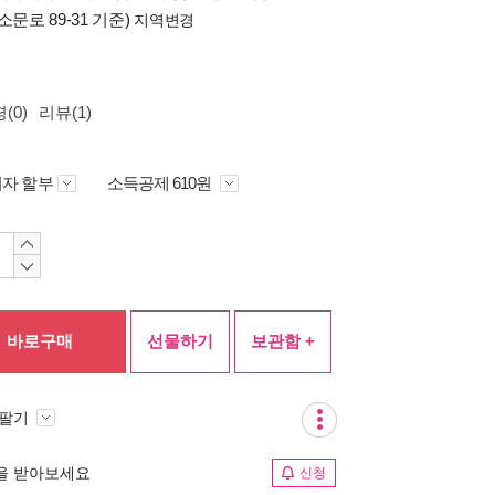
소문로 89-31 기준)
지역변경
(0)
리뷰(1)
자 할부
소득공제 610원
바로구매
선물하기
보관함 +
 팔기
림을 받아보세요
신청