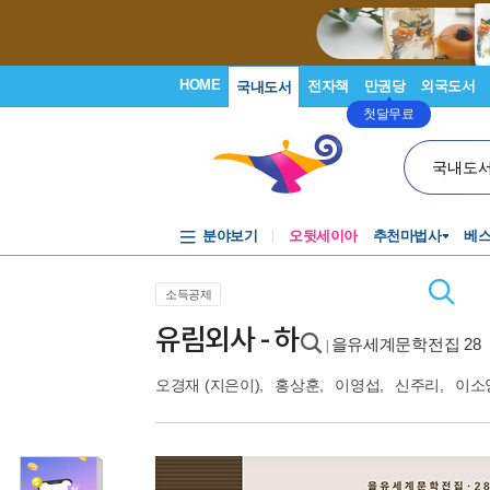
HOME
전자책
만권당
외국도서
국내도서
첫달무료
국내도
분야보기
오뒷세이아
추천마법사
베
소득공제
유림외사 - 하
을유세계문학전집 28
|
오경재
(지은이),
홍상훈
,
이영섭
,
신주리
,
이소