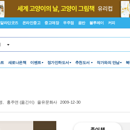
알라딘굿즈
온라인중고
중고매장
우주점
음반
블루레이
커피
서
스트
새로나온책
이벤트
정가인하도서
추천도서
작가와의 만남
북
영
,
홍주연
(옮긴이)
을유문화사
2009-12-30
종이책