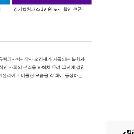
간
경기컬처패스 1만원 도서 할인 쿠폰
삼성카드가 쏜다! 알라
 <유림외사>는 작자 오경재가 거듭되는 불행과
식인 사회의 본질을 파헤쳐 무려 10년에 걸친
위선적이고 비틀린 모습을 각 회에 등장하는