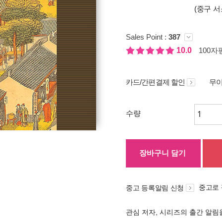
(중구 서
Sales Point :
387
10.0
100자평
카드/간편결제 할인
무이
수량
장바구니 담기
중고로
중고 등록알림 신청
관심 저자, 시리즈의 출간 알