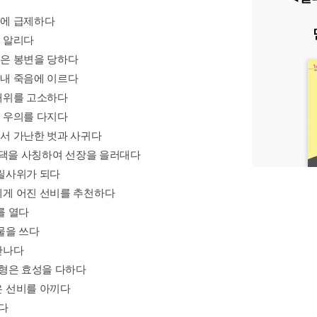
거에 급제하다
을 알리다
륙은 봉변을 당하다
끝내 죽음에 이르다
엄대위를 고소하다
와 우의를 다지다
에서 가난한 벗과 사귀다
씨 댁을 사칭하여 선장을 을러대다
데릴사위가 되다
에게 어진 선비를 추천하다
를 열다
물을 쓰다
만나다
광형은 효성을 다하다
은 선비를 아끼다
리다