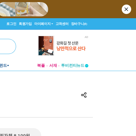
로그인
회원가입
마이페이지
고객센터
장바구니
(0)
투비컨티뉴드
펀드
북플
서재
창작플랫폼
투비컨티뉴드