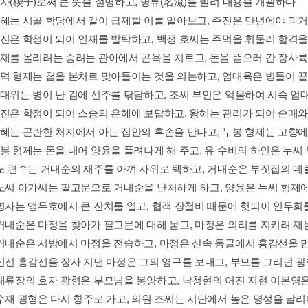
설자(楔子)로써 큰 뜻을 설명하고, 명류(名流)를 빌려 내용을 개괄하다
왕혜는 시골 학당에서 같이 급제할 이를 알아보고, 주진은 만년에야 과
주진은 학정이 되어 인재를 발탁하고, 백정 호씨는 주먹을 휘둘러 합격
망재를 올리려는 승려는 관아에서 곤욕을 치르고, 돈을 뜯으러 간 장사
왕덕 형제는 첩을 본처로 맞아들이는 것을 의논하고, 엄대육은 병들어 
엄대위는 병이 난 김에 선주를 닦달하고, 조씨 부인은 억울하여 시숙 
범진은 학정이 되어 스승의 은혜에 보답하고, 왕혜는 관리가 되어 순매
왕혜는 곤란한 처지에서 아는 집안의 후손을 만나고, 누봉 형제는 고향
누봉 형제는 돈을 내어 양윤을 풀려나게 해 주고, 유 수비의 하인은 누
 노 편수는 거내순의 재주를 아껴 사위로 택하고, 거내순은 부잣집의 
 노씨 아가씨는 팔고문으로 거내순을 난처하게 하고, 양윤은 누씨 형제
 명사는 앵두호에서 큰 잔치를 열고, 협객 장철비 때문에 헛되이 인두회
 거내순은 마정을 찾아가 팔고문에 대해 묻고, 마정은 의리를 지키려 재
 거내순은 서방에서 마정을 전송하고, 마정은 산속 동굴에서 홍감선을 
 신선 홍감선을 장사 지낸 마정은 그의 영구를 보내고, 부모를 그리던 
 대류장의 효자 광형은 부모님을 봉양하고, 낙청현의 어진 지현 이본영
 수재 광형은 다시 항주로 가고, 의원 조씨는 시단에서 높은 명성을 날