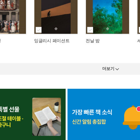
행
잉글리시 페이션트
전날 밤
더보기