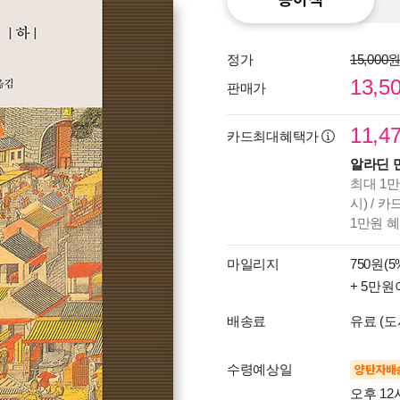
정가
15,000
13,5
판매가
11,4
카드최대혜택가
알라딘 
최대 1만
시) / 
1만원 
마일리지
750원(5
+ 5만원
배송료
유료 (도
수령예상일
양탄자배
오후 12