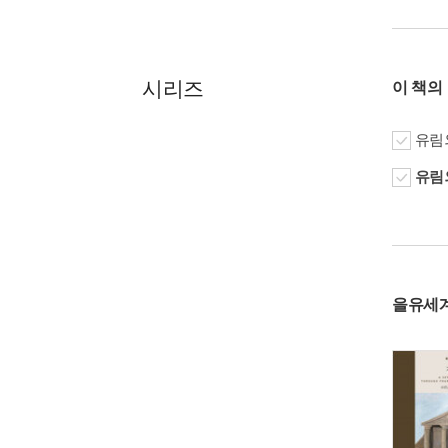
시리즈
이 책의
유림외
유림외
을유세