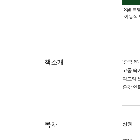
8월 특
이동식 
책소개
'중국 
고통 속
각고의 
온갖 인
목차
상권