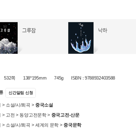
532쪽
138*195mm
745g
ISBN : 9788932403588
류
신간알림 신청
서
>
소설/시/희곡
>
중국소설
서
>
고전
>
동양고전문학
>
중국고전-산문
서
>
소설/시/희곡
>
세계의 문학
>
중국문학