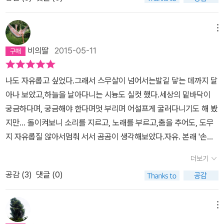
를 하더니, 막상 출산이후에는 술과 섹스에 빠져들어 도피를 꾀한다.
비싸고 비싼 아프리카의 상세 지도를 기꺼이 사고 보는 인종. 물론 아
음을 깨닫고 술을 끊었다. 이 근원적인 불만이 무엇인지 여전히 알지
당장의 괴로움은 이제 아프리카에 갈 일은 요원하겠구나 정도의 심정
프리카로의 탐험 자금으로 아내 몰래 꿍쳐둔 돈도 3만 엔 가량 되고.
못한 채, 어쩌면 그것과 연결되어 있는, 더 심각한 상황을 맞이하고 있
이라 그 지점에서 독자로서 당혹스러웠으나, 태어난 아이를 축복하지
메뉴
이 인간에겐 아프리카 탐험이나, 거금 3만 엔의 비자금, 하다못해 비
다. 그의 근원적인 불만과 함께 그의 수치심에서 몸에 대한 사회의
않는 것은 버드 뿐만이 아니다. 아무도 반기지 않는 아이, 부상병처럼
싼 아프리카 지도를 사는 일마저도 그리 바람직하지 않을, 박봉에 시
근대적 시선을 발견하게 된다. 장애에 대한 혐오는 자신의 몸을 근대
비의딸
2015-05-11
머리에 붕대를 감은 아이는 그저 죽는 것만이 유일하게 해야할 일인
달리는 학원 강사로 호구를 이어가는데, 영문학을 공부하여 학사를
적 시선 안에 가두고 있기 때문이다. 자신의 몸에 대한 혐오를 갖고 있
냥.버드의 도피처인 히미코는 그에게 위로와 동시에 자기기만의 기회
거쳐 석사의 위를 향해 대학원에서 열라 공부하고 있는 와중에 갑자
는 그가 장애를 가진 아들을 받아들이는 것이 쉽지 않음은 당연한 것
나도 자유롭고 싶었다.그래서 스무살이 넘어서는발길 닿는 데까지 달
를 주는 존재로 등장했는데, 그녀의 이 역할이 어쩐지 위악같이 느껴
기, 아무 이유 없이, 물론 이유가 있기는 있었겠지만 자기 머리로는 왜
이다. 작가는 이 몸에 대한 근대적 사유를 주인공을 통해 부각시키고
아나 보았고,하늘을 날아다니는 시늉도 실컷 했다.세상의 밑바닥이
져서(게다가 히미코에게 버드는 가해자의 범주아닌가), 이야기의 전
자신이 그랬는지 전혀 알지도 못하는 상태에서 난데없이 몇 달을 위
낯설게 함으로 고통을 들여다보고 있다고 생각된다. 그의 고통과 대
궁금하다며, 궁금해야 한다며멋 부리며 어설프게 굴러다니기도 해 봤
반을 차지하는 이 두사람의 대화 내내 불편할 따름이었다. 정작 아버
스키에 빠져서 헤어나지 못해 공부의 꿈을 접을 수밖에 없었을 때, 그
비되는 아름다운 풍경을 그리는 문장들이 인상적이다. 그가 처한 비
지만... 돌이켜보니 소리를 지르고, 노래를 부르고,춤을 추어도, 도무
지가 된 버드는 내내 상황의 주도권을 히미코에 일임하고 뒤로 물러
의 지도교수이자 학과장의 딸을 인터셉트하여 결혼에 성공한 댓가로
극과 대비되지 않았다면 그 문장들이 그렇게 비수처럼 아름답게 느껴
지 자유롭질 않아서멈춰 서서 곰곰이 생각해보았다.자유. 본래 '손에
서 있는 모양새 때문일까.그야말로 버드는 막바지의 결심 전까지 ‘우
장인이 학원 강사 자리나마 알선을 해준 터였다. 소도시에 살던 어린
졌을까 하는 의문이 든다. “건물 안의 상냥한 밤의 자취에 취해 있던
잡히지 않는 것이 더 간절한 법'인가 하다가,가슴 아래에 '작지만 무거
울한 백치’(240) 같을 뿐이다.어떤 이라도 버드의 어떤 결정에 왈가
더보기
시절엔 그야말로 껌 좀 씹던 몸이 도쿄에서 정착을 하자마자 시새푸
버드의 동공에, 젖어 있는 길 표면과 더없이 무성한 가로수가 반사하
운'돌멩이 같은 것 하나가 콕 박혀있어내가 아무리 달리고, 날고, 굴러
왈부할 수는 없을 것이다. 나 조차도 읽는 내내 아이의 무탈을 빌었는
새 하루하루 몸에 근육이 빠져나가기 시작해 이젠 20대 젊은이이긴
는 아침빛이 서릿발처럼 선열하게 닥쳐온다. 그 빛을 거슬러 페달을
공감 (
3
)
댓글 (0)
도나를 가볍게 하지 않았구나 싶은 것이었다.가족이 언제나 돌멩이처
지 어쩐지 모르겠다. 같은 심정으로 괴로웠고, 냉담한 시선들에 온 몸
하지만 도무지 기력이 없는, 이런 인간, 짐작하시겠지, 맞다 바로 당신
밟으며 달려 나가려던 버드는 마치 도약대 위에 서 있는 듯한 느낌이
럼 그곳에 있었다. 그러나 여전히 자유롭고 싶다.그래서 내 가슴 아래
이 시렸으나......물론 작가에게는 모티프만 같을 뿐인 이 이야기는 결
이 짐작하는 헐렁뱅이 젊은이를 떠올리면 딱 맞는다. 아니나달라? 젊
들었다.(42p)” ‘도약대’라는 단어가 주는 이미지 때문에 희망조차
에서 신호를 보내면가족을 돌아보기로 했다.그러면 좀 더 자유로워지
메뉴
국 어떤 해피엔딩의 형태가 되었으나, 사실 내가 원한 결말은 사적으
고 어여쁜 아내는 분만대 위에서 기력을 다해 힘을 쓰고 있는 와중에,
느끼게 하는 풍경으로 읽힐 수도 있다. 그러나 그가 의사를 만나 아들
는 것 같았다.-김수박의 민들레 중 '가족'(2015. 5. 6.일자 한겨레 신