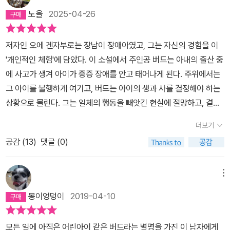
표현과 낯설게 하기」라는 소제목으로 구조화에 대해 설명한다. 말과
노을
2025-04-26
단어, 문장과 분절화된 문단들은 중립상태로 있을 수 없다. 소설 안에
서 문장은 문체화된 전략적인 문장이 되어 그 문장이 표현하는 사람
저자인 오에 겐자부로는 장남이 장애아였고, 그는 자신의 경험을 이
의 상황을 다 끌어들인다. 그 문장이 그 사람이 갖는 정황, 태도를 표
'개인적인 체험'에 담았다. 이 소설에서 주인공 버드는 아내의 출산 중
현한다. 그렇게 문장은 낯설게 되고 상황들과 관계를 맺고 여러 의미
에 사고가 생겨 아이가 중증 장애를 안고 태어나게 된다. 주위에서는
의 층위를 형성한다. “문학표현의 말은, 말과 단어의 수준에서 벌써
그 아이를 불행하게 여기고, 버드는 아이의 생과 사를 결정해야 하는
이 사회가 세계 나아가서는 우주적인 것으로 넓혀 가는 구조적인 양
상황으로 몰린다. 그는 일체의 행동을 빼앗긴 현실에 절망하고, 결정
상에 대하여 그 쓰는 사람이 어떠한 태도로 실재하고 있는가를 보여
을 회피하려 하지만, 결국은 아이와 함께 살 것을 결정한다.여기서 버
주는 힘을 갖고 있다.(『소설의 방법』 오에 겐자부로 28p)” 작가는
더보기
드는 아프리카 여행을 꿈꾸는 자로 과거에 알콜로 도피해서 경력을
굳이 구조주의를 언급하지 않겠다고 하지만, 그가 말한 구조화라는
공감 (
13
)
댓글 (0)
망쳤다. 즉, 전후 일본 소설에서 많이 등장한 불안하고 부유하는 젊은
것은 구조주의적 해석과 관련이 있다는 생각이다. 자연스럽고 친근하
이다. 그리고 그런 그이기에 중증 장애를 가진 아이를 받아들이는 것
던 표현들이 그의 작품 안에서는 낯설게 느껴지는 이유다. 진열장 안
이 쉽지 않았고, 하지만 여러 과정을 통해 내적으로 성장하고 변화하
메뉴
의 아프리카 지도를 들여다보며 한숨을 내쉬고 있는 버드는 병원에서
여 결국 비극을 극복한다. 그 과정을 소설가는 섬세하게 작품에 담아
출산 중인 아내를 두고 있다. 처음부터 낯설다. 도대체 태어날 아이를
몽이엉덩이
2019-04-10
내고 있고, 마지막 장면에서는 일종의 감동까지 느끼게 된다.하지만
기다리는 남자가 왜 이런 곳에서 아프리카 지도를 바라보고 있을까?
작품 내내 나는 이 소설이 불편했다. 일단 기본적으로 산부인과 의사
“아프리카 대륙은 고개를 수그린 남자의 두개골 모양과 닮았다(8
모든 일에 아직은 어린아이 같은 버드라는 별명을 가진 이 남자에게