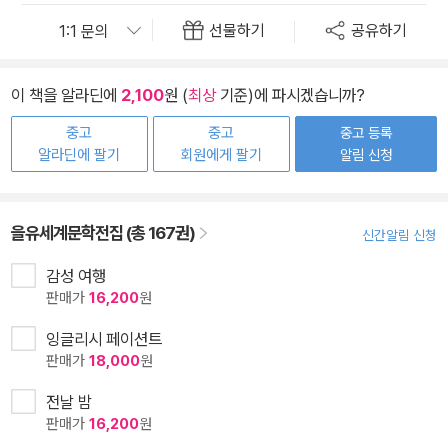
선물하기
공유하기
이 책을 알라딘에
2,100
원 (
최상
기준)에 파시겠습니까?
중고
중고
중고 등록
알라딘에 팔기
회원에게 팔기
알림 신청
을유세계문학전집 (총 167권)
신간알림 신청
감성 여행
판매가
16,200
원
잉글리시 페이션트
판매가
18,000
원
전날 밤
판매가
16,200
원