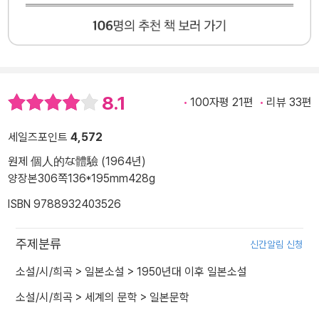
8.1
100자평 21편
리뷰 33편
세일즈포인트
4,572
원제 個人的な體驗 (1964년)
양장본
306쪽
136*195mm
428g
ISBN 9788932403526
주제분류
신간알림 신청
소설/시/희곡
>
일본소설
>
1950년대 이후 일본소설
소설/시/희곡
>
세계의 문학
>
일본문학