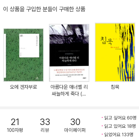
험』은 지적 장애를 갖고 태어난 아이의 죽음을 원하는 청년의 영혼 편
이 상품을 구입한 분들이 구매한 상품
력, 절망과 일탈의 나날을 그리고 있다. 출구 없는 현실에 놓인 현대인
에게 재생의 희망은 있는지 물음을 던지는 오에 겐자부로의 수작(秀
作)이다. 이 작품은 오에의 인생과 작품 세계에 전환점이 되었으며
그가 노벨 문학상을 수상하는데 큰 영향을 주었다. 이 작품은 1963년
6월 장남 히카리가 뇌에 장애를 지니고 태어난 일을 계기로 쓴 장편
소설로 영어, 프랑스어, 스페인어, 독일어, 스웨덴어 등 10개 국어로
번역되어 읽힘으로써 국제적으로도 오에의 대표작으로 여겨져 왔으
며, 오에의 작품 가운데 가장 인기를 누린 작품이기도 하다. 그때까지
거침없는 상상력을 구사하여 충격적이고 외설스럽고 황당무계한 이
오에 겐자부로
아름다운 애너벨 리
침묵
야기들을 요설체로 떠들어 대던 젊은 작가가 처음으로 자신의 체험을
싸늘하게 죽다 (무
선)
더듬더듬 진솔하게 꺼내 놓은 것이다. 이 책의 판본은 大江健三?,
個人的な??(東京: 新潮社, 1981)이다. 이 작품의 원작 초판은 19
읽고 싶어요 60명
64년에 신초샤에서 출간되었다. 그 후 1981년에 같은 출판사에서
21
33
30
읽고 있어요 18명
작가의 감회를 담은 일종의 후기를 덧붙여 새로 출간했다.
100자평
리뷰
마이페이퍼
읽었어요 133명