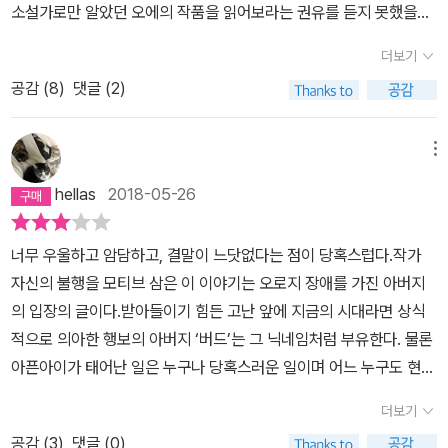
소설가로만 알았던 오에의 작품을 읽어보라는 권유를 듣지 못했을
아버집니다.(37p)” 그는 아들로부터 도망치고 싶은 욕망을 느낀다.
기 야. 나의 톰 소여는 끝없이 깊은 수혈 밑바닥에서 미쳐 버릴지도몰
까? 하긴 '눈을 까뒤집고' 찾아봐도 내 주위의 삼차원적 세상에선 책
곧 죽을 것이란 의사의 말을 듣고 안도감과 죄의식을 느낀다. 어차피
라.''아뇨, 저는 여러 번 도망치려 했었어요, 거의 도망쳐 버릴 뻔했었
더보기
읽는 사람, 증말 한 명도 없다. 책을 읽어나가며 조금은 엉뚱하게도 오
식물아기이고 곧 죽을 것이라는 자기합리화의 방어기제도 작동한다.
죠' 하고 버드는 말했다. 그러고는 자기도 모르게 원망스러움을 억누
공감 (
8
)
댓글 (2)
에보다 한 10년 늦게 노벨상을 받은 페르시아 태생의 소설가 도리스
아기가 죽기를 바랐던 그는 자신의 에고이즘에 수치심을 느낀다. 그
르는 듯한 음성이 되어 '하지만 이 현실의 삶을 살아 낸다고 하는 것
레싱이 쓴 <다섯째 아이>가 떠올랐다. 그리고 자연스럽게 오에의 <
의 수치심은 타인의 시선으로부터도 온다. 아기가 쇠약사 하기를 기
은 결국 정통적으로 살도록 강요당하는 것인 모양이네요. 기만의 올
개인적인 체험>이 결국엔 제발 해피 엔드로 끝났으면 좋겠다고, 책을
다리는 동안, 이런 복합적인 감정으로부터 도망치기 위해, 그는 대학
메뉴
무에 걸려 버릴 작정을 하고 있는데도 어느 샌가 그것을 거부하지 않
읽으면서 읽는 순간엔 나름대로 간절해지는 심정 다 이해들 하시지?
친구 히미코를 찾는다. 그녀는 그의 ‘섹스 엑스퍼트’가 되어준다. 이
을 수 없게 되어 버리는 그런 식으로요.
hellas
2018-05-26
그런 간절한 심정이 풍풍 솟구치는 걸 어쩔 수 없었다. <다섯째 아이
지점에서 나는 독자로서 주인공의 심리를 쫓아가는데 실패할 뻔 했
>를 읽을 땐 도리스 레싱, 이 작가가 독자에게 즐거운 마지막 페이지
다. 그런데, 지나가듯 말한 이 두 사람의 공감대를 인지하면서 겨우 그
너무 우울하고 암담하고, 결말이 느닷없다는 점이 당혹스럽다.작가
를 결코 선사하지 않을 것이란 걸, 비극적 전망을 계속 보여준 바 있어
끈을 놓치지 않을 수 있었다. 히미코는 남편의 자살 후 여러 남자들과
자신의 불행을 모티브 삼은 이 이야기는 오로지 장애를 가진 아버지
그걸 통해 눈치를 챌 수 있어 참담한 마음을 읽는 내내 어찌하지 못했
가벼운 관계만을 이어가고 있다. 어릴 적 아버지에게 사람은 죽으면
의 입장의 글이다.받아들이기 힘든 고난 앞에 지금의 시대라면 상식
었는데, 이 책에선? 궁금하시지? 천만의 말씀. 절대 가르쳐드리지 않
어디로 가냐는 질문을 했다가 뺨을 맞은, 그것이 아버지와의 마지막
적으로 의아한 행보의 아버지 ‘버드’는 그 닉네임처럼 부유한다. 물론
는다. 책에는 '버드' 즉 '새'라는 별명을 지닌 신혼의 남자가 주인공으
기억인, 버드, 그의 자기 몸에 대한 혐오감과 수치심은 거기에 근원을
아픈아이가 태어난 일은 누구나 당혹스러운 일이며 어느 누구도 현실
로 등장한다. 그리고 경사스럽게 첫 아이의 출산을 목전에 둔 상태. 버
두고 있다고 생각된다. 그는 대학원에 적응하지 못하고 그만둔 후 2
을 받아들이는데 시간이 걸릴 엄청난 일이다.아프리카에 갈 미래를
드에게도 멈추지 못하는 로망이 있었으니 바로 아프리카 탐험이다.
년 동안 만취 상태로 살았었다. 그는 술에 취함으로 도피하려 했던
더보기
꿈꾸는 이 철모르는 아빠는 부인의 산고중에도 동네 양아치와 드잡이
그는 아내가 산과 병원에서 진통을 겪고 있는 와중에도 책방에 들러
“절망적인 자포자기로 몰아가는 근원적인 불만이(17p)” 자신에게 있
공감 (
3
)
댓글 (0)