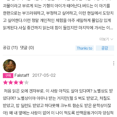
나 가족들에게 생명에 대한 존중이 보이지 않는다. 그들은 장애아가
p)”고 한 문장은, 이 소설의 1/3 정도를 읽고 나면, 주인공 버드가 특
괴물이라고 부르게 되는 기형의 아이가 태어난다.버드는 이 아기를
태어난 것에 대해 불편해하고 수치스러워한다. 이것은 내가 예전에
수아실 유리 너머로 아들의 기형적인 머리를 보며 구토를 일으키는
한편으로는 부끄러워하고, 부정하고 싶어하고, 이런 현실에서 도망치
'겐지이야기'에서 느꼈던 그 불편함과 동일하다. 일본인의 마음 한 구
장면, 진열장과 거울에 비친 자신의 몸을 보고 수치심을 느끼는 장면
고 싶어한다.이런 정말 개인적인 체험을 아주 세밀하게 몰입감 있게
석에는 뭔가 비인간적인 지점이 존재하고, 인간을 인정하는데 자격조
을 지시하는 상징적인 이미지임을 알게 된다. “사실 결혼 후, 나는
읽게된다.사실 중간까지 읽는데 힘이 들었지만 마지막에 가서는 이래
건을 요구하는 듯한 느낌을 준다. 분명 아이의 장애는 아이의 책임이
그 감옥 안에 있는 것이지만 아직 감옥의 뚜껑이 열려 있는 것 같았다.
서 노벨상을 받았구나 하는 생각이 든다.나는 나쓰메 소세키보다 글
아닐진대, 그 아이에게 장애의 책임을 미루는 것 같아 너무너무 거북
더보기
하지만 태어날 아이가 그 뚜껑을 꽝 하고 내리덮어 버릴 것이다. (14
을 더 잘 썼다라는 느낌을 받았다. 개인적인 체험 중에도 혼자서 그 체
했다. 즉, 전후 일본 사회의 불안한 모습과 생명 경시의 일본 사회의
p)” 태어날 아이를 기다리는 그의 심정을 그리는 이 글에서 감옥 문
공감 (
11
)
댓글 (0)
험의 동굴을 자꾸 나아가다 보면, 마침내 인간 일반에 관련된 진실
모습이 한 데 합쳐져 그야말로 우울한 소설이었고, 독서가 쉽지는 않
이라고 하지 않고 감옥 뚜껑이라고 한다. 관 뚜껑과 죽음을 연상케 한
의 전망이 열리는 샛길로 나올 수 있는 그런 체험이 있지? 그런 경
았다. 하지만 그런 상황 속에서도 결국 버드는 자신의 자식을 받아들
다. 그에게 아이의 탄생이 어떤 의미와 중압감을 주고 있는지를 알려
우, 어쨌든 고통스런개인에게는 고통 뒤의 열매가 주어지는 것이
메뉴
이고 책임을 다할 것을 결심한다. 아마도 그러하기에 이 소설이 고전
준다. 이런 불만과 두려움을 느끼고 있는 그에게 ‘뇌헤르니아’라는 질
고, 흑암의 동굴에서괴로운 경험을 했지만 땅 위로 나올 수가 있음
의 반열에 오른 것일테지만, 역시나 나는 일본 문화와는 맞지 않는 것
Falstaff
2017-05-02
병으로 기형의 외형을 지닌 아기는 더 깊이 있던 부정적 감정들을 드
과 동시에 금화 주머니를 손에 넣었던 톰 소여처럼! 그런데 지금 내
같다.ㅠ.ㅠ
러내게 한다. “원장의 겐부츠(現物)라고 하는 단어가 버드에게 ‘가
가 개인적으로체험하고 있는 고역이란 놈은 다른 어떤 인간 세계로부
처음 읽은 오에 겐자부로. 이 사람 아직도 살아 있다며? 노벨상도 받
이부츠(怪物)’라는 단어를 연상시켰다. 그리고 그 괴물이라는 단어
터도 고립되어 있는 자기 혼자만의 수혈(竪穴)을 절망적으로 깊숙
았다며? 노벨상이야 아무나 받는 거지만(펄 S 벅도 받았고, 처칠도
에 들러붙은 가시가 버드의 가슴에 온통 할퀸 자국을 냈다. 버드가 자
이 파들어 가는 것에 불과해. 같은 암흑 속 동굴에서 고통스레 땀을 흘
받았고, 밥 딜런도 받았고 하다못해 크누트 함순도 받은 문학상이잖
기를 소개하고, 내가 아버집니다, 했을 때 의사들이 동요했던 것은 그
리지만 나의 체험으로부터는 인간적인 의미의 단 한 조각도 만들
아) 왜 내 옆에는 사람이 없어 이 나이 먹도록 반핵운동가이자 양심적
들의 귀에 그것이 이런 식으로 울렸기 때문이 아닐까? ‘내가 괴물의
어 지지 않지. 불모의, 수치스러울 따름인 지긋지긋한 웅덩이 파