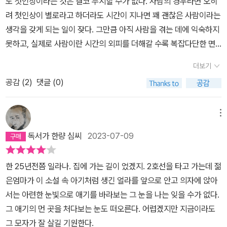
도 첫인상이라는 것은 결코 무시할 수가 없다. 사람의 경우라면 오히
럼 타인을 필요로 한 것은 이번이 처음이었다. - 1762018. may.
내용물이 빠져 나와 머리에 커다란 혹이 또 하나 달린 듯한 '뇌헤르니
는 거고, 뇌헤르니아라면 뇌가 머리뼈의 빈 곳을 통해 두개골 밖으로
다. 그러나 약속된 병원에 가는 길에, 우묵배미를 맴돌며 같은 자리로
젊은 시절 한 때의 일탈과 같은 방황일 수도 있었겠지만, 그후로도 쭉
려 첫인상이 별로라고 하더라도 시간이 지나면 꽤 괜찮은 사람이라는
아'라는 소릴 듣자 완전히 일상에서건 꿈에서건 탈출하고 싶어서 버
누출 되었다는 얘긴데, 그게 수박만 하다면 뇌의 거의 전부가 흘러나
돌아오는, 그는 내면의 극심한 갈등이 있음을 보여준다. 차에 함께 타
나는 어딘가를 그리워 한다. 본래 손에 잡히지 않는 것이 더 간절한 법
생각을 갖게 되는 일이 잦다. 그만큼 아직 사람을 겪는 데에 익숙하지
둥거린다.아기를 물건취급하면서 병원 개업한 이래 처음 보는 아이라
왔다고 봐야 하는 것이고, 진짜로 산부인과의 정,부의사는 뇌헤르니
고 있는 히미코와 그는 긴장감 때문에 침묵만을 지키고 있다. 이 갈등
이니까. 머리에 혹을 달고 태어난 아기를 죽도록 방치하고 아프리카
못하고, 실제로 사람이란 시간의 외피를 더해갈 수록 복잡다단한 면
고 의학적인 사례에만 관심이 있는 의사나 그 아기가 얼른 자기 생활
아로 진단하여 아이를 대학병원으로 옮기자는 말을 하기 위해 버드에
의 고조 상태에서 작품이 끝났다면 더 좋지 않았을까 생각했다. 작가
로 떠날 계획을 세우던 버드는 자신을 덮쳐오는 불행과 정면으로 맞
모를 드러내 보이기 때문이다. 반면 책이란 녀석은 사람보다 첫인상
에서 없어져주기를 바라는 버드나 모두 반쯤은 미친 상태이다.병원에
게 전화를 한 것이다. 갓난 아이의 두개골을 열고 뇌를 안으로 밀어 넣
의 말을 읽다보니, 한 아버지로서 쓸 수밖에 없었던 결말이었다고 고
더보기
서는 선택을 하면서 이렇게 말한다. '이 현실의 삶을 살아 낸다고 하는
에 있어서 냉엄한 평가를 받게 마련이다. 어떤 면에선 어쩔 수 없이라
입원한 아내를 장모에게 맡겨두고 자신은 대학교 시절 여자친구 집으
어야 하는 수술. 수술이 극적으로 성공해도 살아날 가능성 별로 없고,
백하고 있다. 작가에게 이 글은 과정이었다는 생각이 든다. 고통을 받
것은 결국 정통적으로 살도록 강요당하는 것인 모양이네요. 기만의
공감 (
2
)
댓글 (0)
도 동행해야 하는 것이 개개 인간의 사회적 관계라면 낱 권의 책이란
로 아예 거처를 옮겨여성의 벗은 몸에 대한 혐오를 떨쳐버리고 작가
살아났다 하더라도 평생을 식물인간으로 지내야 할 확률이 거의 9
아들이는 과정. 그의 말처럼 그때는 젊은 시절이었고, 자신의 고통을
올무에 걸려 버릴 작정을 하고 있는데도 어느 샌가 그것을 거부하지
꼭 그럴 필요까지는 없다. 마음에 들지 않으면 읽지 않아도 전혀 상관
식대로 표현하자면 '성의 엑스퍼트'를 만나지만그런 것들이 위안을 주
5%. 수술이 대성공을 거두어 식물인간이 아니라 지체장애로 살아야
글로 쓰는 것에도 넘어설 수 없는 한계가 있었던 것으로 보인다. 작가
않을 수 없게 되어 버리는 그런 식으로요.'(274쪽) 뇌가 두개골 밖으
이 없고, 책으로서는(실제로는 작가) 도저히 참을 수 없을 모욕과 치
메뉴
기에는 버드 내면의 수치심이 만만치 않다.결국 바닥까지 내려 앉았
할 확률이 나머지 5%. 그러느니 차라리 아이를 방치하여 죽음에 이
이지만 그 한계를 넘을 수 없었던, 한 아버지의 아픔이 보였다. 첫아
로 비어져 나온 뇌 헤르니아라는 끔찍한 장애가 아니라 단순한 혹을
욕을 받는다고 해도 역시나 이쪽은 너무나 단조로운 일상이 이어지게
던 버드는 다시 힘을 낸다.일본인 여자와 사랑의 도피행각을 벌이다
르게 하는 것이 부모한테도, 아이한테도 훨씬 나은, 효과적인, 바람직
이가 머리에 기형을 지닌 채 탄생하면서 그는 ”일찍이 없던 동요를 경
독서가 한량 심씨
2023-07-09
달고 태어났을 뿐으로 수술후 어느정도 정상아의 모습을 찾은 버드의
마련이다. 읽어야 할 책이라면 개인의 생으로는 감당 할 수 없이 많
결국 러시아로 쫓겨간 친구 데르체프 씨는국제적인 문제로 번질 것을
한, 심지어 자비로운 일이 아닐까. 부모가 아이보다 먼저 생을 뜨는 것
험하게 되었다.(「아사히 신문」 1994)“고 한다. 그는 거기서 회복되어
아이와 현실도피를 실현하지 않은 버드의 용기를 칭찬하는 가족들의
다. 노벨 문학상 수상 작가의 소설은 따분하다는 설 같은 것이 은연
두려워한러시아 공사관 측 부탁을 받아 만나러 온 버드에게자기나라
이 일반적인데, 그럴 경우 정말로 수술이 대성공을 거두어 지체장애
가기 위해 이 『개인적인 체험』을 썼다고 한다. 그의 다른 작품들에도
한 25년전쯤 일라나. 집에 가는 길이 었겠지. 2호선을 타고 가는데 젊
마지막 장면은 좀 실망스럽다. 차라리 아이를 죽이고 자유를 택했다
중에 떠돈다. 물론 그것은 노벨 문학상이라는 권위를 입은 몇몇 작가
말을 영어로 찾을 수 있는 사전을 주면서희망이라는 고국의 낱말 하
가 된 성인 자녀는 남은 생애를 어떻게 해야 한단 말인가. 당신 같으
아들 히카리와 관련된 소재들이 등장한다. 『만엔 원년의 풋볼』에서는
은엄마가 이 소설 속 아기처럼 생긴 얼라를 앞으로 안고 의자에 앉아
거나, 또는 아기를 거부하고 싶은 인간에게 손을 빌려 주는 의사(234
들의 작품들을 광고에 넘어가 읽게 된 독자들의 푸념으로부터 나온
나를 적어준다.판도라의 상자 속에 있던 모든 것이 다 날아간 뒤 겨우
면 어떻게 할 것인가? 실제로 오에 겐자부로의 큰 아들이 바로 이런
아기가 죽은 것으로 그려지고 있다. 그에게 있어 이 고통은 작품에서
서는 아련한 눈빛으로 애기를 바라보는 그 눈을 나는 잊을 수가 없다.
쪽)로 부터 아이를 되찾고자 달려가는 버드가 사고사 했더라면 하는
이야기일 것이다. 그러나 실제로 노벨 문학상 수상 작가의 작품들이
닫은 상자 안에 남아 있던 희망은여전히 버드에게도 효력을 발휘한
경우였다. 난 더 이상 단 한 마디도 보태지 않겠다.
함께 갈 수밖에 없는 것으로 보인다. 남은 인생을 아들과 동행했듯이.
그 애기의 먼 곳을 처다보는 눈도 떠오른다. 어렵겠지만 지금이라도
사악한 결말을 생각해 본다. 사회적 지탄을 받아 마땅한 지독한 에고
꼭 따분하지만은 않다. 개인적으로는 카뮈, 스타인백, 마리오 바르가
셈이다.오에 겐자부로는 노벨상을 받은 작가답게 문장이 참으로 유려
음반을 낸 아들 오에 히카리의 음악 안에서 슬픔의 덩어리를 보는 아
그 모자가 잘 살길 기원한다.
이겠지만 문학은 실제로는 다다를 수 없는 상상의 표현이기도 하니