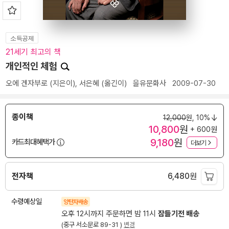
소득공제
21세기 최고의 책
개인적인 체험
오에 겐자부로
(지은이),
서은혜
(옮긴이)
을유문화사
2009-07-30
종이책
12,000
원,
10%
10,800
원
+ 600원
9,180
원
카드최대혜택가
더보기
전자책
6,480
원
수령예상일
양탄자배송
오후 12시까지 주문하면 밤 11시
잠들기전 배송
(중구 서소문로 89-31 )
변경