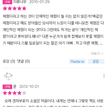
로 출판했다는 비극의 형태였는을지도 모른다는 의문이 남았다. 그리
미류나무
2010-01-29
20대 후반의 이 청년, 공중전화 걸려고 들어갔던 시내 지하실 사격장
에 대한 설명을 듣고 큰 병원으로 옮기기 위한 준비를 하기 위해 집으
문에서) 짜르르한 아픔이 전해져 왔다. 큼지막한 시계를 차고 가슴에
고 작가 자신이 이 이야기를 ‘청춘 소설’이라고 여긴다고 한 점도 이해
에 '어린' 건달들한테 걸려, 비 쏟아지는 진흙 위에서 와장창 두드려
로 향하는 길이라는 것을 알기에, 이 글은 비극적 상황에 낀 낯선 문장
얹은 그림 속 남자의 손 언저리에서. 남자의 가슴 속에 돌맹이 처럼 자
하기는 어려웠다. 방황이 청춘이라는 것인지 묻고 싶을 따름. ‘그가 꿋
체험이라고 하는 것이 단체적인 체험이 될 리는 없지 않은가?똑같은
맞아 이가 하나 부러지는 참경을 겪는다. (이가 부러진 버드. 이가 부
이 되어버린다. “병원 2층의 창이란 창 모두, 거기다 발코니까지를
리잡고 있을 가족이라는 이름의 아픔이 그대로 내게도 전해진 것이
꿋이 견지하고 있는, 의지에 의해 선택된 명랑함과 낙관주의는 눈물
체험이라고 해도 받아들인 당사자의 느낌이 다를 테니모든 체험은 다
러져본 적이 없어서 잘 모른다. 그래서 네이버에 '이 부러지면 아픈가
가득 채우고, 자리에서 일어나 막 세수를 마친 듯 하얀 맨얼굴을 아침
다. 더도 덜도 아닌 자유를 갈망하는 딱 그만큼의 아픔이었다. 그리고
겹게 우리를 위로하고 격려하는 것’(299, 해설)이라고? 정말 모를 문
개인적인 체험이 되는 것이다.그런데도 작가는 굳이 '개인적인 체
요?' 검색해봤더니, '이빨도 뼈인데 부러졌는데 그럼 안 아프겠냐',
햇살에 드러낸 임산부들이 이쪽을 내려다보고 있었다. ……특히 발코
그것은 비단 내 아픔만이 아닌 내 남편의 아픔이기도 할 것이라는 짐
장이다.‘아폴리네르처럼, 머리에 붕대를 감고”하며 교수는 그럴듯한
험'이라고 못박았다.왜냐? 다른 누군가가 쉽게 접해보지 못할 체험이
''개아픔 채택ㄱㄱ', '이빨도 부서지면 아플 거예요 물론 100%요'의
니에 나와 있는 임산부들은 복숭아뼈까지 닿는 기다란 잠옷을 미풍에
작으로 더더욱 애잔한 마음이 되었다. 그도 나도 어쩌지 못하는 현실
농담이라도 들었다는 듯이 반복했다. 그러고는 버드를 향해, 라기 보
기 때문이다.스물 일곱살이 되는 젊은 아기 아빠 . 작고 마른 체형, 부
대답이 나와 내 생각을 만족시켰다. 소설은 이후 약 1주일을 배경으로
나부끼고 있어 하늘을 날고 있는 천사들의 무리 같았다. 버드는 그녀
의 고통을 가족이라는 이름으로 앓고 있는 것이라고. 오에 겐자부로
다 차라리 세 사람의 조교수를 향해 “글쎄, 태어나지 않는 것보다 태
리를 연상시키는 얼굴로 인해bird라는 별명을 아직도 갖고 있는, 아
진행된다. 근데 버드의 성격에 네이버 답변과 같이 '개아픔'을 무려 일
들의 표정에서 불안과 기대, 그리고 기쁨까지를 발견하고 눈을 내리
의 <개인적인 체험>을 읽어야 겠다는 생각이 든 것은 바로 그때였다.
더보기
어나는 편이 좋은 건지 어떤지 확실히 알 수 없는 시대니까.”- 63“분
프리카를 여행하는 게 꿈인 학원강사.술을 마시느라 대학원을 마치지
주일 동안이나 어떻게 한 번도 호소하지 않았을까? 무지 아팠는데 참
깔았다.(45p)” 아기와 함께 앰뷸런스에 올라타서 창밖을 내다본 순
새를 닮은 외모 때문에 버드라는 별명으로 불리던 주인공은 아프리카
유도 힘차게 빨고, 팔다리의 움직임도 활발해요.”도대체 무엇을 위해
공감 (
3
)
댓글 (0)
못해 정상적인 직장을 구하지 못하고 대학교수인 장인의 힘을 빌어사
았을까? 진짜로 무진장 아팠지만 작가가 생각하기에 그건 이 책에선
간에 버드의 눈에 들어온 이 광경은, 이런 상황이 아니라 아들을 맞이
로 떠나고 싶은 꿈을 소년시절 부터 간직해왔다. 그렇지만 버드는 결
분유를 빨고 무엇 때문에 움직여? 하고 원망스럽게 묻고 싶은 것을
설학원 강사가 된 사람, 아직 아기 아빠가 될 준비가 안 된 그에게 기
아픔도 아니라서 오에 겐자부로가 일부러 모른 척했을까? 난 소설이
해서 기쁜 한 남자가 보는 것이라면, 축복하며 배웅하는 거룩하기까
혼을 하고 아내가 출산에 이르도록 아프리카를 향한 꿈을 유예시킨
버드는 참았다. 버드는 대책 없는 불평꾼이 되어 가는 자신에게 혐오
형적인 아이가 태어난다.사실 결혼 후, 나는 그 감옥 안에 있는 것이지
끝날 때까지 이 의문에서 벗어나지 못했다) 하여간 젊은 아빠가 온갖
지 한 장면이다. 그러나 그녀들의 불안과 기대, 기쁨이 무엇인지 알고
메뉴
다. 그리고는 이윽고 장애를 갖은 아들이 태어나자 꿈을 이뤄야겠다
감을 느꼈다. - 125몇 번짼가 잠이 깼을 때, 버드는 자신이 집행유예
만 아직 감옥의 뚜껑이 열려 있는 것 같았다.하지만 태어날 아기가 그
역경을 겪은 다음에 드디어 아이가 나왔다는, 부의사, 정의사 말고 부
있기에, 독자(讀者)인 나는 그의 격렬한 몸서리침에 공감한다. 오래
는 욕구를 불현듯 폭발시킨다. 버드가 꾸었던 꿈은 결국 아프리카가
쥰
2012-10-21
의 어정쩡한 상태에 있다는 사실을 새삼 느꼈다. 그리고 버드는 자신
뚜껑을 꽝 하고 내리 덮어 버릴 것이다.이렇게 결혼 생활 자체에 두려
의사副醫師의 전화를 받았으나 어째 전화 속의 목소리가 심상찮다.
버티지 못할 것이라는 의사의 말과 달리 상태가 호전되고 있는 아기
아닌 현실도피였던 것이 아닌가. 나도 그렇다. 버드와 다른 것이 있다
이 지금 외톨이가 아니라 히미코와 함께 밤을 보내고 있는 사실에서
움과 혐오를 동시에 갖고 있는 그가태어날 아이에 대한 두려움 때문
아이가 나오긴 나왔지만, 머리뼈에 이상이 생겨 뇌헤르니아 상태라서
때문에 버드는 당황하고, 수치심과 죄의식으로 괴로워한다. 그는 수
면 특별히 내가 떠나가고 싶었던 곳은 없다는 것이다. 그저 여기가 아
오에 겐자부로의 소설은 처음이다. 내게는 언제나 그렇듯 책도 사람
뜻밖에도 깊고 강한 위로를 발견했다. 버드가 어른이 되고 나서 그처
에 거리를 방황하고 급기야는 태어난 아기가 두개골 결손으로 뇌의
아이의 머리통이 수박만 하다는 거다. 헤르니아, 라면 탈장을 얘기하
술을 거부하고 아기를 쇠약사할 때까지 한 개인 병원에 맡기기로 한
니라면 어디라도 좋다는 심정으로 막연한 유랑을 그리워했다. 그건