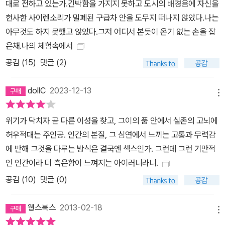
대로 전하고 있는가.긴박함을 가지지 못하고 도시의 배경음에 자신을
헌사한 사이렌소리가 밀폐된 구급차 안을 도무지 떠나지 않았다.나는
아무것도 하지 못했고 않았다.그저 어디서 본듯이 온기 없는 손을 잡
은채.나의 체험속에서
공감 (
15
)
댓글 (2)
dollC
2023-12-13
메뉴
위기가 닥치자 곧 다른 이성을 찾고, 그이의 품 안에서 실존의 고뇌에
허우적대는 주인공. 인간의 본질, 그 심연에서 느끼는 고통과 무력감
에 반해 그것을 다루는 방식은 결국엔 섹스인가. 그런데 그런 기만적
인 인간이라 더 측은함이 느껴지는 아이러니라니.
공감 (
10
)
댓글 (0)
웽스북스
2013-02-18
메뉴