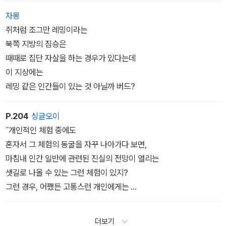
어둡고 고독한 전장에서 부상당하여.
자몽
나는 아들을
쥐처럼 조그만 레밍이라는
전사자처럼 매장해야만 한다.
북쪽 지방의 짐승은
버드는 하염없이 눈물을 흘렸다.
때때로 집단 자살을 하는 경우가 있다는데
이 지상에는
레밍 같은 인간들이 있는 것 아닐까 버드?
P.204
싱글오이
˝개인적인 체험 중에도
혼자서 그 체험의 동굴을 자꾸 나아가다 보면,
마침내 인간 일반에 관련된 진실의 전망이 열리는
샛길로 나올 수 있는 그런 체험이 있지?
그런 경우, 어쨌든 고통스런 개인에게는
고통 뒤의 열매가 주어지는 것이고
흑암의 동굴에서 괴로운 경험을 했지만
더보기