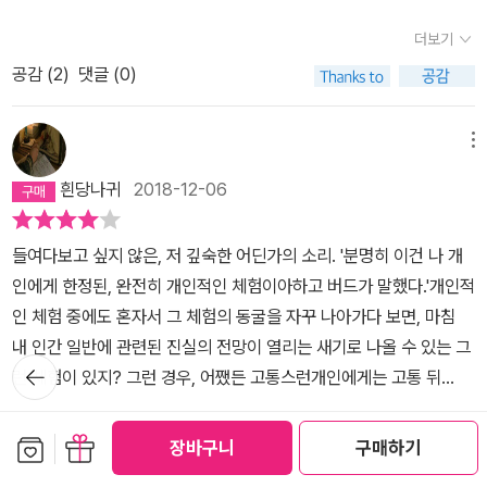
스 요사 같은 작가들의 작품은 재미면에서도 상당히 만족하며 읽었
하고 아름답다.'저녁 어둠이 짙어가고 지면을 덮고 있는 대기로부터
버지 오에 겐자부로, 그의 말에서 그 이야기를 되풀이해 쓰는 이유를
까.그러나 실제로 장애아를 둔 오에로서는 희망적인 결말을 말 할 수
다. 그리고 단 한 작품을 읽었을 뿐이지만 나는 이 목록에 오에 겐자부
더보기
죽은 거인의 체온처럼 초여름의 훈김이 완전히 걷혀 버린 참이었다.
알게 되었다. “『다시 오에 히카리』라고 표현된 슬픔의 덩어리는 이
밖에 없었으리라. 오에는 지적장애아인 큰아들과 공존함으로써 핵 개
로를 포함시켰다. 젊은 예비 아빠인 '버드'는 일상의 무기력으로부터
모든 이들이 살갗에 조금씩 남아 있는 낮 동안의 온기의 기억을 무의
공감 (
2
)
댓글 (0)
전부터 그의 내부에 있었다고 말할 수 있겠다. 그러나 처음 CD가 만
발과 사용에 반대하고 평화를 희구하며 전쟁을 영구히 포기하며, 어
포박 당한 소시민이다. 그의 유일한 생의 에너지는 아프리카를 향한
식의 어둠 속에 더듬는 듯한 몸짓을 하며 모호한 한숨을 쉬고 있다.'역
들어지고 그것을 스스로 되풀이해 듣는 것을 포함한 교육으로, 그는
떤 무력도 지니거나 행사하지 않겠다는 일본의 현행 헌법 9조 2항(2
열망에서만 발생한다. 그런 그는 '뇌헤르니아'라는 치명적 결함을 가
자가 섬세하지 못한 탓이겠지만 '의'의 남발로 인한 짜증이 마구 솟구
이 덩어리를 비로소 대상화할 수 있었던 것이다. 그처럼 슬픈 마음을
89 쪽)을 수호하는 등의 평화적 노력에 더 깊이 관여하게 된다. 한편
메뉴
진 자신의 아이의 출생으로 인해 악몽 같은 괴로움에 시달린다. 수술
쳐 오르는 것도 묘사가 아름다운 걸 완전히 감춰버리지 못했다.문장
되풀이하여 표현하고 그렇게 하여 인생은 깊어진다. 그 슬픔, 혹은 괴
버드와 함께 아프리카로 떠날 꿈을 꾸던 여자친구 히미코는 다원적
을 해도 정상적인 생활의 가능 여부가 불투명한 아이를 두고 아프리
흰당나귀
2018-12-06
이 아름다운 것으로 끝났다면 애석했을 테지만 책은 물론 아주 좋다.
로움과의 만남은 비참한 것만은 아니지 않은가 하는 소리를 역시 나
세계에 대해 말하는데, 다원적 세계란 이를테면 현실의 버드가 장애
카행 적금을 위해 모아둔 돈을 사용해야 하는가, 그보다 자신이 저 '뇌
펄펄 열이 났다가 열꽃이 피어 딱지가 앉고 슬슬 열이 내리고 얼굴도
는 예상하고 있었다. 그러나 표현에는 그 자체를 만드는 손을 치유하
를 가진 아들을 받아들이고 그와 함께 공존하는 쪽을 선택한다면, 또
헤르니아'에게 자신의 삶을 잠식 당하는 건 아닌가 하는 절망과, 보통
들여다보고 싶지 않은, 저 깊숙한 어딘가의 소리. '분명히 이건 나 개
다시 제자리를찾는홍역을 치루듯 버드가 살아낸 짧은 기간이 너무나
고 회복시키는 힘이 있다고 나는 경험으로써 알고 있다. (『소설의 방
다른 세계의 버드는 아들을 죽이고 아프리카로 자유를 찾아 떠난다는
의 도덕적인 양심의 목소리 사이에서 일어나는 갈등은 위선적이면서
인에게 한정된, 완전히 개인적인 체험이아하고 버드가 말했다.'개인적
강렬해서 이제 막 성인의 길로 들어서는젊은이들 모두의 삶을 한꺼번
법』 오에 겐자부로, 235p)”
것이다. 다만 현실의 버드는 이쪽이든 저쪽이든 선택할 뿐이다. 히미
위악적인 소시민의 심리 상태를 철저히 추궁한다. 대단히 차갑고 관
인 체험 중에도 혼자서 그 체험의 동굴을 자꾸 나아가다 보면, 마침
에 뭉뚱그려 본 것만 같다.버드의 개인적인 체험에서 시작해 이제는
코의 이러한 상상은 현실의 내가 어떤 선택을 하든 또다른 세계의 나
념적인 문체와 히스테릭한 분위기는 한층 강한 설득력과 흡인력을 주
내 인간 일반에 관련된 진실의 전망이 열리는 새기로 나올 수 있는 그
전체의 체험으로 번진 것만 같다.함께 떠나기를 열망하는 히미코를
는 내가 선택하지 못한 다른 경우를 경험할 것이라는 독특한 세계관
뒤로가
는데 개인적으로는 그 기이함이 카프카를 연상시키는 면이 있었
런 체험이 있지? 그런 경우, 어쨌든 고통스런개인에게는 고통 뒤
거절하면서 버드는'그건 나를 위해서지. 내가 도망만 치는 남자이기
기
이다. 지금의 나는 일상이라는 현실을 떠나지 못하지만 또다른 세계
다. 독자에 따라서는 다소 낙관적이고 급작스러운 도덕적 선회로 보
의 열매가 주어지는 것이고, 흑암의 동굴에서괴로운 경험을 했지
를 멈추기 위해서.'라고 말한다.터널 한 개를 빠져나와 자신의 삶과 정
의 나는 어떠한 당위도 없이 자유롭게 지내고 있는 것이다. 상상일 뿐
더보기
이는 소설의 결말이 맥을 빠지게 한다고 생각할지도 모르겠다. 나 역
만 땅 위로 나올 수가 있음과 동시에 금화 주머니를 손에 넣었던 톰 소
면으로 마주 선 것이다. 내가 지금 하고 있는 '어떤 개인적인 체험'도
보관함담기
선물하기
장바구니
구매하기
이지만, 어쩐지 자유롭다. 자신을 기만하지 않는 쪽을 택한 버드나 소
시 어떻게든 절망의 진창에서 버드가 빠져나오기를 바라는 마음이 들
공감 (
2
)
댓글 (0)
여처럼! 그런데 지금 내가 개인적으로체험하고 있는 고역이란 놈
나를 한 단계 끌어올릴 거라고 믿자.설령, 그것이 너무나 힘든 일일지
중함을 택한 만화가 김수박이 말하는 자유와는 조금 다르지만.