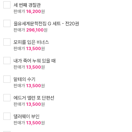
세 번째 경찰관
판매가
16,200
원
을유세계문학전집 G 세트 - 전20권
판매가
296,100
원
모피를 입은 비너스
판매가
13,500
원
내가 죽어 누워 있을 때
판매가
13,500
원
말테의 수기
판매가
13,500
원
에드거 앨런 포 단편선
판매가
13,500
원
댈러웨이 부인
판매가
13,500
원