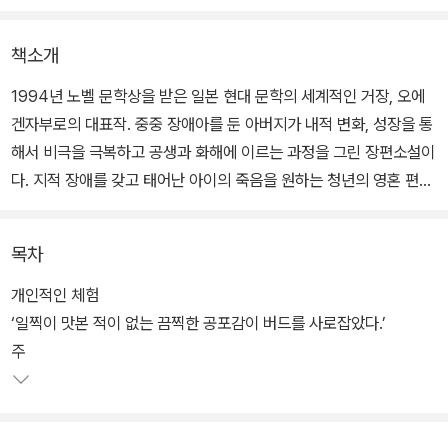
책소개
1994년 노벨 문학상을 받은 일본 현대 문학의 세계적인 거장, 오에
겐자부로의 대표작. 중중 장애아를 둔 아버지가 내적 변화, 성장을 통
해서 비극을 극복하고 공생과 화해에 이르는 과정을 그린 장편소설이
다. 지적 장애를 갖고 태어난 아이의 죽음을 원하는 청년의 영혼 편력,
절망과 일탈의 나날을 그린다.
목차
27세의 학원 강사 버드는 결혼한 후 아기가 생기지만 아프리카로의
모험 여행을 꿈꾸는 부동(浮動)하는 젊음이다. 태어난 아기가 뇌 손
개인적인 체험
상을 가진 장애아라는 사실을 알게 된 그는 일체의 행동의 자유를 빼
‘일찍이 맛본 적이 없는 끔찍한 공포감이 버드를 사로잡았다.’
앗긴 현실에 절망하고, 아기에 대한 책임감에서 벗어나려 술과 옛 여
주
자친구 히미코에 집착하게 된다. 하지만 그는 아이를 어떻게 해야 할
지 결정해야 하는데…