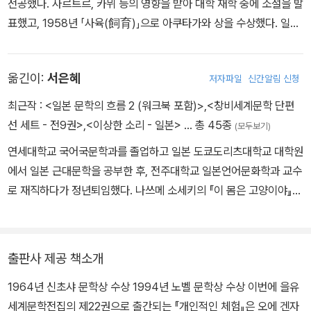
전공했다. 사르트르, 카뮈 등의 영향을 받아 대학 재학 중에 소설을 발
표했고, 1958년 「사육(飼育)」으로 아쿠타가와 상을 수상했다. 일본
전후 세대를 대표하는 작가로서 당대 현실을 개인과 역사의 차원에서
깊이 성찰하며 일본의 정치적, 역사적 책임을 날카롭게 지적하는 양
옮긴이:
서은혜
저자파일
신간알림 신청
심적인 지식인으로서 반전 평화 운동에 힘썼다. 지적 장애를 가진 아
들의 교육 과정을 배경으로 쓴 『나의 나무 아래서』는 자신의 유소년
최근작 :
<일본 문학의 흐름 2 (워크북 포함)>
,
<창비세계문학 단편
기를 추억하면서 “어떻게 살아갈 것인가”, “어떤 어른이 될 것인가”를
선 세트 - 전9권>
,
<이상한 소리 - 일본>
… 총 45종
(모두보기)
탐구하는 책으로, 지식인이자 아버지로서 다음 세대에게 전하는 메시
연세대학교 국어국문학과를 졸업하고 일본 도쿄도리츠대학교 대학원
지를 담았다. 1964년 신초샤 문학상, 1967년 다니자키 상, 1984년
에서 일본 근대문학을 공부한 후, 전주대학교 일본언어문화학과 교수
가와바타야스나리 문학상 등 유수한 상을 받고, 1994년 노벨문학상
로 재직하다가 정년퇴임했다. 나쓰메 소세키의 『이 몸은 고양이야』
을 수상했다. 2002년에는 레지옹 도뇌르 훈장을, 2012년에는 프랑
『한눈팔기』, 오에 겐자부로의 『그리운 시절로 띄우는 편지』 『개인적
스 문화예술 훈장을 받았다. 2023년 88세의 나이로 타계했다.
인 체험』 『체인지링』 『우울한 얼굴의 아이』 『책이여, 안녕!』 『회복하
는 인간』 그리고 『게 가공선』(고바야시 다키지), 『라쇼몬』(아쿠타가
출판사 제공 책소개
와 류노스케), 『세키가하라 전투』(시바 료타로), 『시의 힘』(서경식),
1964년 신초샤 문학상 수상 1994년 노벨 문학상 수상 이번에 을유
『성소녀』(쿠라하시 유미꼬), 『언어와 탱크를 응시하며』(가토 슈이
세계문학전집의 제22권으로 출간되는 『개인적인 체험』은 오에 겐자
치), 『바다 밑에서』(김석범) 등을 우리말로 옮겼다.