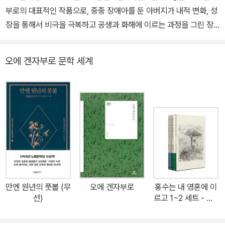
부로의 대표적인 작품으로, 중중 장애아를 둔 아버지가 내적 변화, 성
장을 통해서 비극을 극복하고 공생과 화해에 이르는 과정을 그린 장
편소설이다. 오에는 “시적 언어로 현실과 신화가 혼재된 세계를 창조
하고, 곤경에 처한 현대인의 모습을 담아 당혹스러운 그림을 완성했
오에 겐자부로 문학 세계
다”라는 노벨상 위원회의 찬사와 함께 그만의 개성적인 작품 세계를
인정받아 1994년 노벨 문학상을 받은 일본 현대 문학의 세계적인 거
장이다. 이 책을 번역한 서은혜 전주대학교 언어문화학부 교수는 오
에 겐자부로의 『체인지링』을 포함해서 그의 많은 작품들을 국내에 소
개하고 관련 연구 논문을 집필했으며 이번 작품에서 원작에 충실한
유려한 번역을 선보였다. 존재의 상처와 분노를 인간애와 공존으로
승화시킨 일본 현대 문학의 걸작 27세의 학원 강사 버드는 결혼한 후
아기가 생기지만 아프리카로의 모험 여행을 꿈꾸는 부동(浮動)하는
젊음이다. 태어난 아기가 뇌 손상을 가진 장애아라는 사실을 알게 된
만엔 원년의 풋볼 (무
오에 겐자부로
홍수는 내 영혼에 이
그는 일체의 행동의 자유를 빼앗긴 현실에 절망하고, 아기에 대한 책
선)
르고 1~2 세트 - 전2
임감에서 벗어나려 술과 옛 여자친구 히미코에 집착하게 된다. 하지
권
만 그는 아이를 어떻게 해야 할지 결정해야 하는데...... 『개인적인 체