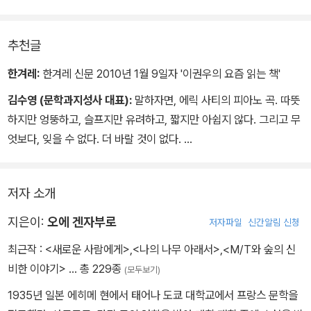
땅 위로 나올 수가 있음과 동시에 금화 주머니를
손에 넣었던 톰소여처럼!
그런데 지금 내가 개인적으로 체험하고 있는
추천글
고역이란 놈은 다른 어떤 인간 세계로부터도
한겨레:
한겨레 신문 2010년 1월 9일자 '이권우의 요즘 읽는 책'
고립되어 있는 자기 혼자만의 수혈을 절망적으로
김수영 (문학과지성사 대표):
말하자면, 에릭 사티의 피아노 곡. 따뜻
깊숙이 파들어 가는 것에 불과해,
하지만 엉뚱하고, 슬프지만 유려하고, 짧지만 아쉽지 않다. 그리고 무
같은 암흑 속 동굴에서 고통스레 땀을 흘리지만
엇보다, 잊을 수 없다. 더 바랄 것이 없다.
나의 체험으로부터는 인간적인 의미의 단 한 조각도
만들어지지 않지.
불모의, 수치스러울 따름인 지긋지긋한 웅덩이 파기야.
저자 소개
나의 톰 소여는 끝없이 깊은 수혈 밑바닥에서
미쳐 버릴지도몰라.˝
지은이:
오에 겐자부로
저자파일
신간알림 신청
최근작 :
<새로운 사람에게>
,
<나의 나무 아래서>
,
<M/T와 숲의 신
비한 이야기>
… 총 229종
(모두보기)
1935년 일본 에히메 현에서 태어나 도쿄 대학교에서 프랑스 문학을