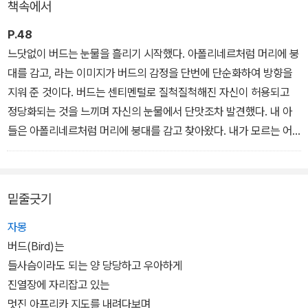
책속에서
작가의 장남 히카리가 뇌에 장애를 지니고 태어난 일을 계기로 쓴 소
설로 영어, 프랑스어, 스페인어, 독일어, 스웨덴어 등 10개 국어로 번
P.48
역되어, 오에 겐자부로의 작품 가운데 가장 인기를 누린 작품이기도
느닷없이 버드는 눈물을 흘리기 시작했다. 아폴리네르처럼 머리에 붕
하다. 이 작품은 오에 겐자부로의 인생과 작품 세계에 전환점이 되었
대를 감고, 라는 이미지가 버드의 감정을 단번에 단순화하여 방향을
으며, 노벨 문학상을 수상하는데 큰 영향을 주었다.
지워 준 것이다. 버드는 센티멘털로 질척질척해진 자신이 허용되고
정당화되는 것을 느끼며 자신의 눈물에서 단맛조차 발견했다. 내 아
들은 아폴리네르처럼 머리에 붕대를 감고 찾아왔다. 내가 모르는 어
둡고 고독한 전장에서 부상당하여. 나는 아들을 전사자처럼 매장해야
만 한다. 버드는 하염없이 눈물을 흘렸다.
밑줄긋기
자몽
버드(Bird)는
들사슴이라도 되는 양 당당하고 우아하게
진열장에 자리잡고 있는
멋진 아프리카 지도를 내려다보며