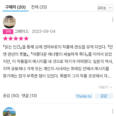
구매자 (20)
전체 (33)
메뉴
그레이스
2023-09-04
『읽는 인간』을 통해 오에 겐자부로의 작품에 관심을 갖게 되었다. 『만
엔 원년의 풋볼』, 『아름다운 에너벨리 싸늘하게 죽다』를 이어서 읽었
지만, 이 작품들의 메시지를 내 것으로 하기가 어려웠다. 일본의 역사,
지역 공동체나 가계 또는 개인의 서사라는 프레임 안에서 메시지를
찾기에는 뭔가 부족한 점이 있었다. 특별히 그의 작품 곳곳에서 자주
등장하는 성행위 장면은 어떻게 소화해야 할지 난감했다. 그것은 ‘섹
더보기
슈얼리티’라기 보다는 오히려 비참하고 그로테스크한 욕구―영상이
공감 (
50
)
댓글 (13)
라면 눈을 질끈 감게 되는―로 다가온다. 『개인적인 체험』에서 그려
지는 성행위 장면 역시 불편했다. 그러나 다른 작품에 비해 무엇을 말
하고자 하는지는 조금 더 선명하다. 그는 『소설의 방법』에서 「문학
메뉴