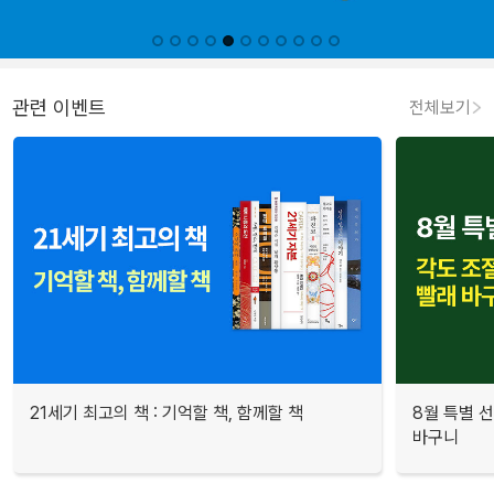
관련 이벤트
전체보기
21세기 최고의 책 : 기억할 책, 함께할 책
8월 특별 선
바구니