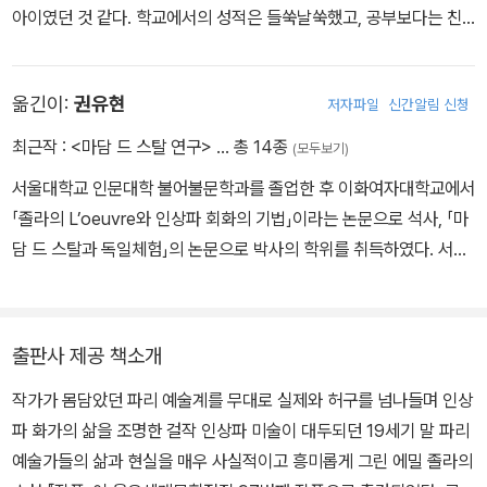
아이였던 것 같다. 학교에서의 성적은 들쑥날쑥했고, 공부보다는 친
구와 놀기를 좋아했으니 말이다. 훗날 인상주의 화가로서 크게 유명
해지는 폴 세잔(Paul Cézanne)은 당시에 그와 가장 친했던 친구였
옮긴이:
권유현
저자파일
신간알림 신청
다. 점점 심해지는 생활고를 해결하기 위해 에밀의 어머니는 파리로
이사하기로 결심한다. 1858년 파리로 상경한 에밀 졸라는 그의 지역
최근작 :
<마담 드 스탈 연구>
… 총 14종
(모두보기)
사투리 때문에 학교 친구들로부터 놀림을 받았다. 그래서 그랬는지
서울대학교 인문대학 불어불문학과를 졸업한 후 이화여자대학교에서
모르지만 에밀 졸라는 그다음 해에 본 자연계 대학 입학시험에 실패
「졸라의 L’oeuvre와 인상파 회화의 기법」이라는 논문으로 석사, 「마
했다. 같은 해인 1859년 11월, 그는 프랑스 남부의 마르세유(Marsei
담 드 스탈과 독일체험」의 논문으로 박사의 학위를 취득하였다. 서울
lle)로 가서 다시 입학시험에 응시했지만 결과는 같았다. 크게 낙심한
대, 이화여대, 가천대, 아주대, 세종대에서 강사를 역임했다. 저서로는
어머니는 그가 일자리를 찾도록 했다. 주변의 도움으로 세관의 말단
『마담 드 스탈 연구-마담 드 스탈과 독일체험』(2000년, 서울대학교
직에 취직했으나 그가 받는 급여로는 집안의 생계를 제대로 꾸려갈
출판부)이 있으며, 번역서로는 장 그르니에와 조르주 페로스의 서간
수가 없었다. 그는 좀 더 나은 직업을 찾기 위해 노력했고, 그렇게 2년
출판사 제공 책소개
집 『편지·I』을 비롯해 다니엘 미테랑 『모든 자유를 누리며』, 알랭 핑켈
을 고생한 끝에 아셰트(Hachette) 출판사에 취직할 수 있었다. 출판
작가가 몸담았던 파리 예술계를 무대로 실제와 허구를 넘나들며 인상
크로트 『사랑의 지혜』, 장 기통 『나의 철학 유언』, 마담 드 스탈 『독일
사의 일은 그의 인생에 커다란 전환점을 마련해 주었다. 이 시기에 그
파 화가의 삶을 조명한 걸작 인상파 미술이 대두되던 19세기 말 파리
론』 및 『코린나』, 테오필 고티에 『모팽 양』, 토마스 뢰머 『모호하신 하
는 많은 책을 접하면서 자신에게 내재되어 있던 문학적 재능에 신뢰
예술가들의 삶과 현실을 매우 사실적이고 흥미롭게 그린 에밀 졸라의
느님』, 알프레드막스·크리스티앙 그라프 『제사-하느님을 만나는 자
를 갖기 시작했던 것이다. 24세부터 전업 작가의 길을 걷기 시작한