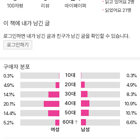
과 유사하게 묘사되는 「풀밭 위의 점심 식사」를 그린 마네에 대해 적
읽고 있어요 2명
로를 인정받고 있다. 하지만 그의 생전에 이러한 공로를 인정받은 것
100자평
리뷰
마이페이퍼
극적인 옹호를 펼쳤다. 이러한 사실들만 보아도 『작품』은 그 어떤 소
읽었어요 21명
은 아니었다. 드레퓌스 사건의 부당성에 대한 기고문을 발표한 직후,
설보다 작가 자신의 체험이 담긴 자전적 소설이라고 말할 수 있다. 그
그는 프랑스 육군 참모본부에 의해 명예훼손죄로 기소되어 징역 1년
이 책에 내가 남긴 글
러나 세잔은 이 책을 헌정받은 후 졸라에게 사무적이고 짤막한 감사
에 3000프랑의 벌금을 내라는 유죄판결을 받았다. 그는 항소했고,
로그인하면 내가 남긴 글과 친구가 남긴 글을 확인할 수 있습니다.
의 답장을 보내고는 30년 이상 우정을 지켜 온 친구와 서신은 물론
그해 4월 2일 고등법원은 그에 대한 유죄판결을 기각했다. 프랑스 육
만남 자체를 끊어 버렸다. 그 후 세잔은 졸라의 장례식에도 참석하지
로그인하기
군 역시 고등법원의 판결에 항소했다. 에밀 졸라는 새로운 재판이 열
않았다. 작가가 몸담았던 파리 예술계를 무대로 실제와 허구를 넘나
리기 전에 변호사와 친구들의 충고에 따라 영국으로 도망을 쳐야 했
들며 인상파 화가의 삶을 조명한 걸작 에밀 졸라는 자신이 몸담았던
다. 1899년 6월 5일 드레퓌스 대위가 대통령 특사로 석방되면서 에
구매자 분포
파리 예술계를 무대로 제2제정기를 살았던 예술가들을 소설 속에 등
밀 졸라도 영국에서 프랑스로 귀국했다. 그는 다시 활동을 재개하는
10대
0.3%
0.3%
장시키며 예술 창작의 여러 문제를 심각하고 밀도 있게 부각시키려고
듯 보였다. 그런데 1902년 9월 29일 밤 뜻밖의 사고가 발생했다. 메
20대
4.9%
4.9%
했다. 특히 주인공 클로드 랑티에를 통해 자신이 옹호한 인상파 화가
당(Médan)의 별장에서 여름을 보내고 파리의 아파트로 돌아온 에밀
30대
8.3%
14.1%
들의 삶과 작품의 탄생 과정을 대변하고자 했는데, 결국 졸라는 예술
졸라 부부는 몇 달째 비워두었던 집 안이 눅눅하다고 느꼈다. 그들은
40대
10.9%
20.1%
가들이란 인간으로서 신의 영역에 도전하는 창조 행위에 몸담은 사람
난로를 피우고 식사를 한 후 잠자리에 들었다. 한밤중에 마담 졸라는
50대
10.1%
14.4%
들이므로 필연적으로 패배할 수밖에 없다고 여겼다. 이를 테면 예술
몸에 이상을 느끼며 잠에서 깨어났다. 그녀는 머리가 무겁고 속이 메
60대
6.6%
5.2%
에 대한 열정으로 광기에 휩싸였던 주인공 클로드의 시신 아래 쓰러
스꺼웠다. 난로에서 발생한 일산화탄소 중독이었다. 에밀 졸라 역시
여성
남성
져 처참하게 절규하는 그의 아내 크리스틴의 비참한 몰락은 그림 앞
동일한 증세로 잠에서 깨어났다. 하지만 두 사람 모두 구조를 요청할