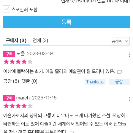
현재
0
/280byte (한글 140자 이내)
othèque Charpentier)’의 한 권이었다. 인쇄는 파리의 조르주 샤므
로 사(Typograghie Georges Chamerot)에서 하였다. 그중 10부
스포일러 포함
는 ‘일본지’, 175부는 ‘화란지’로 불리는 고급 종이에 인쇄되었고, 이
등록
들로 만든 책에는 모두 일련번호가 매겨져 있다. 현재 전문가들 사이
에서 가장 많이 이용되는 『작품』은 갈리마르 출판사에서 ‘플레야드
구매자 (3)
전체 (3)
총서(Bibliothèque de la Pléiade)’로 발간하는 ‘루공 마카르 총
서’의 제4권(1966년)에 앙리 미트랑(Henri Mitterand)의 연구 및
노을
2023-03-19
메뉴
주석 등과 함께 수록된 판본일 것이다. 앙리 미트랑은 이 연구 등에 기
초하여 1983년에 그 편집 아래 『작품』만을 ‘폴리오 고전 총서(folio
이상에 몰락하는 화가. 에밀 졸라의 예술관이 잘 드러나 있음.
classique)’의 제1437권으로 별도로 발간하였는데(브뤼노 푸카르
공감 (
6
)
댓글 (0)
(Bruno Foucart)의 서문이 있다), 이 책에는 ‘확정판(Edition éta
blie)’이라고 병기되어 있다. 이 번역은 위 플레야드 총서판을 바탕으
march
2025-11-15
로 하였다.
메뉴
예술가로서의 창작의 고통이 너무나도 크게 다가왔던 소설. 적당히
타협하는 이도 있어 예술이란 세계에서 일어날 수 있는 여러 단면들
을 만난 것도 흥미로운 부분이었다.