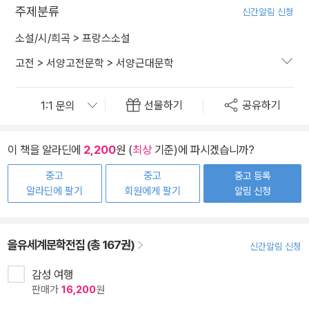
주제분류
신간알림 신청
소설/시/희곡
>
프랑스소설
고전
>
서양고전문학
>
서양근대문학
선물하기
공유하기
이 책을 알라딘에
2,200
원 (
최상
기준)에 파시겠습니까?
중고
중고
중고 등록
알라딘에 팔기
회원에게 팔기
알림 신청
을유세계문학전집 (총 167권)
신간알림 신청
감성 여행
판매가
16,200
원