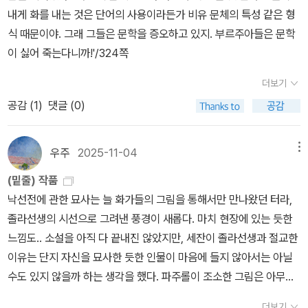
니라 그것을 계기로 하여 인간의 내부에서 발생하는 이미지 현상이라
내게 화를 내는 것은 단어의 사용이라든가 비유 문체의 특성 같은 형
고 말할 수 있다.'/200쪽 풍경화에서 또 다른 이미지들을 보게 되는
식 때문이야. 그래 그들은 문학을 증오하고 있지. 부르주아들은 문학
건 그러니까.. 지극히 자연(?)스러운 현상이었던 거다.알베르 마르케
이 싫어 죽는다니까!'/324쪽
의 강변길보다.. 나무를 그려낸 그림이 더 인상적으로 다가온 이유다^
^
더보기
공감 (
1
)
댓글 (0)
우주
2025-11-04
메뉴
(밑줄) 작품
낙선전에 관한 묘사는 늘 화가들의 그림을 통해서만 만나왔던 터라,
졸라선생의 시선으로 그려낸 풍경이 새롭다. 마치 현장에 있는 듯한
느낌도.. 소설을 아직 다 끝내진 않았지만, 세잔이 졸라선생과 절교한
이유는 단지 자신을 묘사한 듯한 인물이 마음에 들지 않아서는 아닐
수도 있지 않을까 하는 생각을 했다. 파주롤이 조소한 그림은 아무리
봐도 마네의 작품 같은 느낌이 들어서다..^^파주롤은 좀처럼 입을 열
더보기