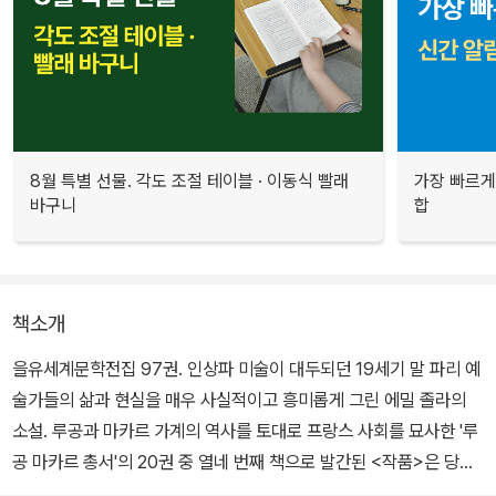
8월 특별 선물. 각도 조절 테이블 · 이동식 빨래
가장 빠르게
바구니
합
책소개
을유세계문학전집 97권. 인상파 미술이 대두되던 19세기 말 파리 예
술가들의 삶과 현실을 매우 사실적이고 흥미롭게 그린 에밀 졸라의
소설. 루공과 마카르 가계의 역사를 토대로 프랑스 사회를 묘사한 '루
공 마카르 총서'의 20권 중 열네 번째 책으로 발간된 <작품>은 당시
예술가들과 예술 작품에 대한 작가의 세부적인 관찰과 풍부한 표현이