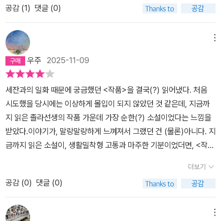
공감 (
1
)
댓글 (0)
걷기를 좋아한다는 말을 들었어요. 걷기 좋은 아름다운 도시라서 그
렇겠죠. 여튼 백 오십여년 전의 이 소설 속 인물들도 자주 걷는데요,
중심 인물들이 걷기 시작하면 은근히 걱정이 됩니다. 혼자서 또는 여
메뉴
럿이서 걷기 시작하면 작가는 이들이 걸으며 보는 주변을 상세하게
우주
2025-11-09
묘사하거든요. 이들이 누구냐하면 인상주의 화가들 아니겠습니까. 해
가 내리쬐거나 구름에 그늘지거나 석양에 물들거나 가로등에 반사되
세잔과의 일화 때문에 궁금했던 <작품>을 결국(?) 읽어냈다. 처음
기도 하며 - 빛에 의해 변화하는 파리의 모습을 글로 그리고 있어요.
시도했을 당시에는 이상하게 몰입이 되지 않았던 것 같은데, 지금까
여러 건축물들과 센강 주변 부두의 노동자와 선박, 멀리 보이는 섬과
지 읽은 졸라선생의 작품 가운데 가장 순한(?) 소설이었다는 느낌을
다리들과 기차와 마차와 인파들. 묘사가 길게 이어진 부분은 헤아려
받았다.이야기가, 말랑말랑하게 느껴져서 그랬던 건 (물론)아니다. 지
보니 8페이지 분량도 있었습니다. 인상주의 화가들의 작업을 다루고
금까지 읽은 소설이, 생활밀착형 고통과 마주한 기분이었더면, <작품
있는 이 소설에서 화가의 시선으로 본 자연과 파리라는 도시의 세부
>의 경우는 감히 범접할 수 없는 예술가의 고통에 관한 이야기라 조
묘사가 필요했을 것입니다. 또한 작가가 문장들로 그림의 효과를 의
더보기
금은 거리를 두고 읽을수 있었기 때문에, 피부로 와 닿는 고통이 아닌,
도했다는 생각도 했습니다.(이 부분은 읽는 중에 생각한 것인데 소설
공감 (
0
)
댓글 (0)
상상으로 하는 고통의 세계였다는 뜻이다.처음은 세잔이 졸라와 절교
을 다 읽고 뒤의 해설을 보니 비슷한 이야기를 해설자가 하는 걸로 봐
할 만큼 싫었던 지점들을 찾고 싶었다. 그러나 어느 순간 그 마음은 사
서 다들 그렇게 이해하는 듯합니다) 제 경우에 좋았던 묘사 부분도 있
라지고, 읽는 내내 '고통' 이란 화두가 찾아왔다. 예술가 스스로 감내
메뉴
었으나 실물 그림을 보지 않은 채 누군가 그림을 말로 설명하는 것을