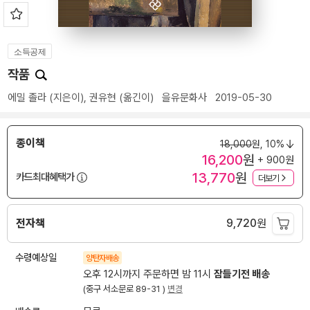
소득공제
작품
에밀 졸라
(지은이),
권유현
(옮긴이)
을유문화사
2019-05-30
종이책
18,000
원,
10%
16,200
원
+ 900원
13,770
원
카드최대혜택가
더보기
전자책
9,720
원
수령예상일
양탄자배송
오후 12시까지 주문하면 밤 11시
잠들기전 배송
(중구 서소문로 89-31 )
변경