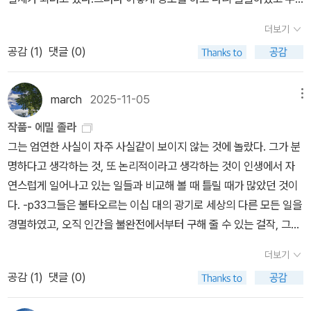
엇이 자기 앞에서 기다리고 있는지 몰라 두려웠다.(..) 그 즈음에 그녀
더보기
는 대범하게 마음을 열고 연인보다는 어머니의 역활을 해야겠다는 생
공감 (
1
)
댓글 (0)
각이 들었다/355쪽
march
2025-11-05
메뉴
작품- 에밀 졸라
그는 엄연한 사실이 자주 사실같이 보이지 않는 것에 놀랐다. 그가 분
명하다고 생각하는 것, 또 논리적이라고 생각하는 것이 인생에서 자
연스럽게 일어나고 있는 일들과 비교해 볼 때 틀릴 때가 많았던 것이
다. -p33그들은 불타오르는 이십 대의 광기로 세상의 다른 모든 일을
경멸하였고, 오직 인간을 불완전에서부터 구해 줄 수 있는 걸작, 그래
서 마치 태양처럼 천공에서 찬연히 빛나게 될 작품을 만들겠다는 열
더보기
정 하나만을 지니고 있었다. 그들은 얼마나 갈망했던가! 자기들이 피
공감 (
1
)
댓글 (0)
워놓은 불꽃 속에 스스로를 불사르기를! -p143