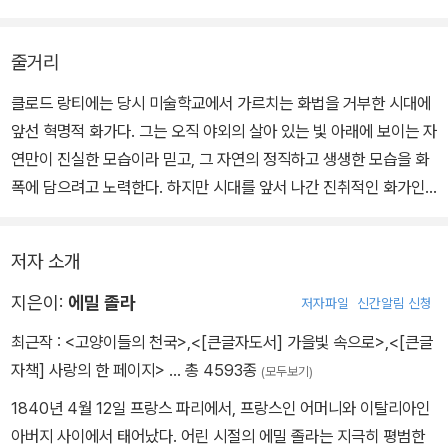
줄거리
클로드 랑티에는 당시 미술학교에서 가르치는 화법을 거부한 시대에
앞선 혁명적 화가다. 그는 오직 야외의 살아 있는 빛 아래에 보이는 자
연만이 진실한 모습이라 믿고, 그 자연의 정직하고 생생한 모습을 화
폭에 담으려고 노력한다. 하지만 시대를 앞서 나간 진취적인 화가인
그는 동료들에게는 인정받지만, 사회로부터는 매번 버림받고 결국 광
기에 휩싸인 채 비참한 생활을 이어 가는데…….
저자 소개
지은이:
에밀 졸라
저자파일
신간알림 신청
최근작 :
<고양이들의 천국>
,
<[큰글자도서] 가을빛 속으로>
,
<[큰글
자책] 사랑의 한 페이지>
… 총 4593종
(모두보기)
1840년 4월 12일 프랑스 파리에서, 프랑스인 어머니와 이탈리아인
아버지 사이에서 태어났다. 어린 시절의 에밀 졸라는 지극히 평범한