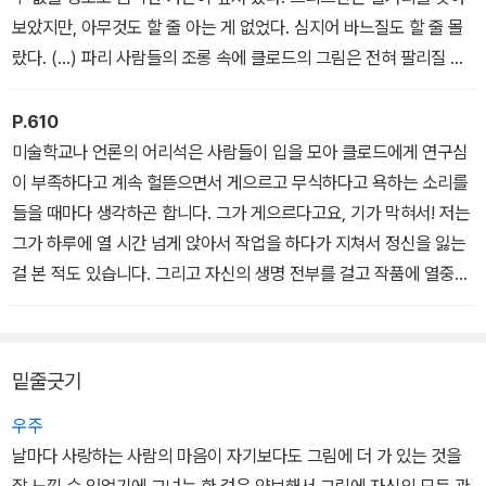
버리고 나서야 속이 풀렸다.
보았지만, 아무것도 할 줄 아는 게 없었다. 심지어 바느질도 할 줄 몰
랐다. (…) 파리 사람들의 조롱 속에 클로드의 그림은 전혀 팔리질 않
았다. 그는 몇몇 친구들과 더불어 작품을 출품하여 따로 전시회를 열
기도 했지만, 사람들은 무지갯빛이 총망라된 알록달록한 그의 그림을
P.610
보고 아주 즐거워하며 그를 아마추어의 수준으로 여기기에까지 이르
미술학교나 언론의 어리석은 사람들이 입을 모아 클로드에게 연구심
렀다.
이 부족하다고 계속 헐뜯으면서 게으르고 무식하다고 욕하는 소리를
들을 때마다 생각하곤 합니다. 그가 게으르다고요, 기가 막혀서! 저는
그가 하루에 열 시간 넘게 앉아서 작업을 하다가 지쳐서 정신을 잃는
걸 본 적도 있습니다. 그리고 자신의 생명 전부를 걸고 작품에 열중하
다가 거기에 미쳐 스스로 목숨까지 끊은 남자를 어떻게 게으르다고
할 수 있습니까! 게다가 무식하다니, 그런 바보 같은 말이 어디 있어
요! 저들은 어떤 새로운 것을 제시하는 사람을 결코 이해하지 못할 겁
밑줄긋기
니다. 뭔가 새로운 것을 제시하는 영광을 가지려면 그전에 이미 수용
된 지식으로부터 반드시 벗어나야 한다는 사실을 그들은 절대로 이해
우주
할 수 없거든요.
날마다 사랑하는 사람의 마음이 자기보다도 그림에 더 가 있는 것을
잘 느낄 수 있었기에 그녀는 한 걸음 양보해서 그림에 자신의 모든 관