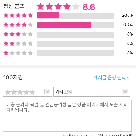
에서 목매달아 죽은 클로드 못지않게 인간 위에 군림하는 예술의 위
힘이 없었다. 다음 날 아침 아홉 시경 아무런 기척이 없던 방문을 하인
8.6
평점 분포
력을 공포하는 것이다. 이렇듯 『작품』의 진정한 의도는 모든 예술가
들이 열고 들어왔다. 그들은 이미 죽어 있는 에밀 졸라와 실신한 그의
28.6%
가 창작 과정에서 겪는 고통을 조명하고자 하는 데 있다. 한편으로 이
아내를 발견했다. 당시 62세였던 에밀 졸라는 이렇게 어이없는 사고
71.4%
소설은 문학으로서의 작품성 또한 뛰어나다고 평가받았다. 에밀 졸라
로 세상을 떠났다. 1902년 10월 5일 일요일, 그의 장례식은 국장으
0%
는 한 폭의 그림과 같은 소설을 쓰고 싶어 했는데, 실제로 이 소설 안
로 치러졌으며, 그로부터 6년 뒤인 1908년 6월 6일, 그의 유해는 프
에는 지문을 대신하는 여러 그림에 대한 묘사가 담겨 있어 독자들에
0%
랑스의 위인들이 안치되어 있는 팡테옹 신전(le Panthéon)으로 옮
게 한 편의 대작을 감상하는 기분을 선사한다. 판본 소개 ‘루공 마카르
0%
겨졌다. 이제 그는 프랑스의 영원한 지성으로 기억되며 존경받고 있
총서(Les Rougon-Macquart)’의 『작품(L’Oeuvre)』은 1886년
는 것이다.
일간신문 「질 블라(Gil Blas)」에 80회의 연재가 끝난 직후 파리 샤르
100자평
게시물 운영 원칙
팡티에 출판사에서 18절판의 491면으로 처음 간행되었다. ‘루공 마
카르 총서’는 제1제정시대(1830~1848)의 프랑스 사회를 그린 발자
카테고리
크의 ‘인간 희극’ 시리즈를 본떠서 기획한 전집으로, 제2제정시대(18
52~1870) 루공과 마카르 집안 후손들의 삶을 통해 한 가정의 자연
적⋅사회적 역사를 그려 낸 대작이다. 『나나』, 『제르미나르』, 『대지(大
地)』, 『목로주점』 등 졸라의 걸작은 거의 여기에 들어 있다. 『작품』은
다른 ‘루공 마카르 총서’의 작품과 마찬가지로 ‘샤르팡티에 총서(Bibli