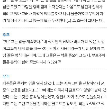
심을 모았고 그림을 향해 함께 노력한다는 마음으로 남편과 일체가
되려고 했다.그러나 이렇게 양보를 하고 나니 쓸쓸하였고 무엇이 자
기 앞에서 기다리고 있는지 몰라 두려웠다.(..) 그 즈음에 그녀는 대범
하게 마음을 열고 연인보다는 어머니의 역활을 해야겠다는 생각이 들
었다/355쪽
우주
˝쳇!˝ 그는 말을 계속했다. ˝내 생각엔 악당보다 바보가 더 많은 것 같
아.그들이 내게 화를 내는 것은 단어의 사용이라든가 비유 문체의 특
성 같은 형식 때문이야. 그래 그들은 문학을 증오하고 있지. 부르주아
들은 문학이 싫어 죽는다니까!˝/324쪽
우주
파주롤은 좀처럼 입을 열지 않았다. 그는 계속 그림을 관찰하면서 군
중의 반응을 살폈다.(...) 그에게는 아직까지 클로드의 영향이 남아 있
었다.그는 그것을 흠뻑 받아들였고, 영원히 자기 것으로 만들었다.(..)
다만 그는 그런 그림을 전시하는 클로드를 말도 안 되는 바보라고 생