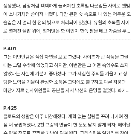
생생했다. 담장처럼 빽빽하게 둘러쳐진 초록빛 나뭇잎들 사이로 햇빛
이 소나기처럼 쏟아져 내렸다. 다만 왼편 숲 속으로 나 있는 어두운 오
솔길은 저 멀리 한 점의 빛으로 처리되어 있었다. 유월의 초목들 사이
로 펼쳐진 풀밭 위에, 벌거벗은 한 여인이 한쪽 팔을 베고 가슴을 부풀
리며 누워 있었다. 그녀는 미소를 지으며 그 어디에도 시선을 두지 않
은 채 눈꺼풀을 내리고 있었다. 금빛 햇살이 그녀의 벗은 몸을 가득 적
P.401
시고 있었고, 그림 뒤편에는 갈색과 금발 머리의 키 작은 두 여인이 역
그는 이번만큼은 직접 자연을 보고 그렸다. 사이즈가 큰 작품을 그릴
시 벗은 채로 웃으면서 장난을 치고 있었다. 초록빛 나뭇잎들 가운데
때는 그럴 수밖에 없었다고 하지만, 이번만은 그 어떤 속임수도 쓰지
서 두 여인의 살결이 아름답게 두드러졌다. 그런데 화가는 전경에 검
않았다는 사실에 기분이 좋아졌다. 그가 세심한 주의를 기울이고 상
은색의 대비를 넣을 필요를 느끼고 그 자리에 단순히 벨벳 윗도리를
당한 노력을 기울여 완성한 소품은 그럼에도 불구하고 다른 작품과
입은 신사를 그려 넣었다. 신사는 등을 돌리고 앉아 풀을 짚고 왼손을
마찬가지로 심사위원들의 공분을 사서 낙선의 운명을 걸었다. 화가들
내보일 뿐이었다.
사이에서는 술주정뱅이가 빗자루로 그린 그림 같다는 평판이었다. 게
다가 그가 입선하기 위해 미술학교의 환심을 사 보려고 작품을 양보
P.425
하고 있다는 말까지 나돌았다. 화가는 깊은 상처를 받고 분노로 울부
클로드의 생활은 아주 비참해졌다. 계획 없는 살림을 꾸려 나가며 점
짖었다. 그는 작품이 되돌아오자, 그것을 갈기갈기 찢어 불태워 버렸
점 더 궁핍해졌다. 2천 프랑의 연금이 한 푼도 남지 않게 되자, 헤어날
다. 이번 그림은 그냥 칼로 찢는 것만으로 충분치 않았고, 그렇게 없애
수 없을 정도로 끔찍한 가난이 덮쳐 왔다. 크리스틴은 일거리를 찾아