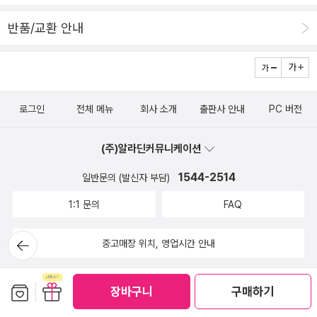
다시 시작된다네.그거야말로 진짜 고문이지. 주먹들이 막 날아오고
반품/교환 안내
너무 빨리 추락한다면 안 된다는 두려움에 끊임없이 새로운 노력을
해야 된단 말일세!...난 장담할 수 있네! 아래에 있을 때가 좋다고.그때
는 도처에 해야 할 일뿐이잖나(...)'/142쪽 그림을 통해 상상하는 재
미에(만) 빠져든 탓에, 왜 산위에 미술관이 있을까..에 대한 질문은 하
로그인
전체 메뉴
회사 소개
출판사 안내
PC 버전
지 못했다. 졸라의 <작품>을 읽으면서, 남자가 꾸역꾸역 산위에 오른
미술관에서 수만가지 하게 된 상상은... 추락할지도 모를 두려움 때문
(주)알라딘커뮤니케이션
은 아니었을까... 문동시집은 대체적으로 어려워 늘 제목만 보고 패스
할 때가 많았는데 ' 산 위의 미술관'을 어떻게 그려냈을지..시집이 궁
1544-2514
일반문의 (발신자 부담)
금해졌고. 절묘한 타이밍으로 읽게 될 예정이다.곧!!^^
1:1 문의
FAQ
뒤로가
중고매장 위치, 영업시간 안내
기
보관함담기
선물하기
장바구니
구매하기