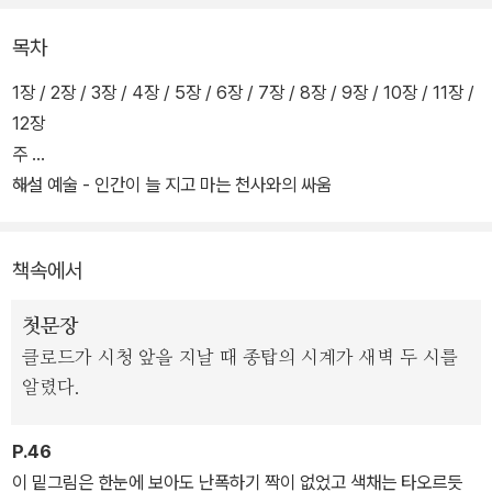
돋보이는 소설이다. 졸라는 이 소설로 예술가들이 겪는 창작의 고뇌
목차
와 불안한 삶을 클로드 랑티에라는 작중 화가의 피하지 못한 숙명과
비참한 말로를 통해 생생하게 담아냈다.
1장 / 2장 / 3장 / 4장 / 5장 / 6장 / 7장 / 8장 / 9장 / 10장 / 11장 /
12장
클로드 랑티에는 당시 미술학교에서 가르치는 화법을 거부한 시대에
주
앞선 혁명적 화가다. 그는 오직 야외의 살아 있는 빛 아래에 보이는 자
해설 예술 - 인간이 늘 지고 마는 천사와의 싸움
연만이 진실한 모습이라 믿고, 그 자연의 정직하고 생생한 모습을 화
폭에 담으려고 노력한다. 하지만 시대를 앞서 나간 진취적인 화가인
책속에서
그는 동료들에게는 인정받지만, 사회로부터는 매번 버림받고 결국 광
기에 휩싸인 채 비참한 생활을 이어 가는데…….
첫문장
클로드가 시청 앞을 지날 때 종탑의 시계가 새벽 두 시를
알렸다.
P.46
이 밑그림은 한눈에 보아도 난폭하기 짝이 없었고 색채는 타오르듯