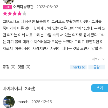
해야 할 고통, 예술가 주변인들의 고통, 예술을 하는 이들이 만들어낸
들을 때의 파편화된 느낌과 지루한 느낌도 있었습니다. 소설에서 묘
어쩌다냥장판
2023-06-02
사회 속에서 벌어지는 고통 고통... 다양한 색깔로 그려지는 고통을 따
사가 사건과 연결되어 있지 않을 때 흔히 그런 느낌을 받아왔듯이요.
라가다 끝에 마주한 건 '숙명' 이었다. 빅토르 위고의 노트르담...에서
이 작품은 '묘사' 자체가 중요한 소설이니 이런 불평은 적절하지 않을
그녀보다도 더 생생한 모습의 이 그림으로 부활하여 마침내 그녀를
도 신부가 절규했던 '숙명' 누가 시킨 것이 아니다. 스스로 그 길을 선
듯하지만 어쨌든 재미의 면에선 앞서 읽은 '집구석들'보다 못했습니
죽이기에 이른 것이다. 이제 남아 있는 것은 그림밖에 없었다. 누워 있
택했기 때문에 운명처럼 따라오는 숙명은 그래서 무섭다. 그러니 예
다.이 소설의 주인공인 클로드는 그가 그렸다는 그림 설명을 보면 마
던 여자는 이제 새로 그리는 그림 속의 서 있는 여자로 옮겨 왔다.그녀
술이 아니어도, 인생이 있다는(살아야 할 이유) 크리스틴의 절규가 클
네, 개인사를 보면 세잔을 떠올리게 하며 불우한 천재의 전형성을 갖
는 자기 몸에 대해 수치스러움과 모욕을 느꼈다. 그리고 정열적인 여
로드에게는 들리지 않았을 게다. 오로지 창작을 통해서만이 자신이
고 있는 인물입니다. 아쉬운 점은 이 인물의 내적 동기같은 것이 충분
자로서, 아름다움이 사라지면서 사랑이 떠나는 것을 보면서 말할 수
존재한다고 믿는 이에게, 다른 것들이 보일리 만무하다. 그동안 알음
히 그려지지 않은 점입니다. 변덕스러움이야 누구나 다소 가졌으나
없는 절망감에 시달렸다그녀는 판단력을 잃었고, 무기력해져서 캐미
알음 인상주의 화가들에 관한 그림과 에피소드를 접한 덕분에, 졸라
더보기
그 이외의 동기들도 필요하지 않았을까 생각해 봤어요. 등장하는 예
솔과 지저분한 스커트 차림으로 지내며, 늙었다는 사실에 자포자기하
선생이 그려내는 낙선전 풍경은 생동감 있게 전달되는 느낌을 받았
술가들이 모두 에밀 졸라 특유의 '냉정한 시선으로 해부' 되는데 그것
공감 (
0
)
댓글 (0)
여 여자로서의 우아함을 잃고 말았다.그녀는 벌써 아이의 아버지를
다. 모두가 한마음으로 예술을 사랑할 것 만 같았던 동지도, 성공과 실
은 인물들의 장점 보다 단점을 부각시킨다는 뜻일까요. 먼저 읽은 '집
변호하면서, 한 번도 모성애가 싹터 본 적 없는 이 가련한 아이를 향해
패로 우정에 금이 간다. 비단 예술을 하는 이들만의 모습은 아닐텐데..
구석들' 역시 인물들이 거의 한결같이 저속하고 천박함을 휘둘렀는데
말없는 분노를 느끼고 있었다.
예술을 하는 사람들이 벌이는 어둠의 모습은 왠지 더 씁쓸하긴 했다.
그 소설의 인물상은 그 작품의 주제면에서 충분히 설득력 있었습니
쓰기
마이페이퍼 (24편)
누군가를 모함하고,깍아내리고,모방하는 방식..클로드에게는 세잔의
다. 하지만 이 소설 '작품'에선 클로드와 예술가 친구들이 이렇게 그려
모습만 있지 않았다. 클로드를 모두가 깎아 내리려고 했던 소설 속 이
질 이유가 있을까, 아쉽게 여기는 마음이 살짝 들 정도로 부정적인 면
march
2025-12-15
메뉴
야기에 세잔이 화를 냈을 것 같지도 않다. 오히려 졸라선생은 스스로
이 두드러진 느낌입니다. 단 예외가 클로드의 절친이며 소설 후반에