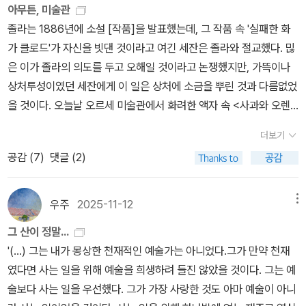
아무튼, 미술관
예술가이기를 고집한 클로드를 실패한 화가로 그렸다는 느낌을 받지
작가로 성공하는 상도즈입니다. 상도즈는 에밀 졸라 자신입니다. 소
졸라는 1886년에 소설 [작품]을 발표했는데, 그 작품 속 '실패한 화
않았다. 우리가 모르는 ,세잔과 졸라만 알 수 있는 에피소드를 다른 화
설 속에서 상도즈는 총서 시리즈에 대한 포부를 밝힐 뿐만 아니라 졸
가 클로드'가 자신을 빗댄 것이라고 여긴 세잔은 졸라와 절교했다. 믾
가들의 이름으로 그려낸 것에 오히려 불쾌하지 않았을까... 무엇보다.
라의 비망록에 그렇게 쓰여 있다고 하니까요. 상도즈는 무리에서 유
은 이가 졸라의 의도를 두고 오해일 것이라고 논쟁했지만, 가뜩이나
상드즈(누가봐도 졸라선생...) 가 그려낸 화가들의 모습들,굳이 보이
일하게 일상과 예술을 조화시킨 인물로 표현되어 있고 성실하고 다정
상처투성이였던 세잔에게 이 일은 상처에 소금을 뿌린 것과 다름없었
고 싶지 않은 예술가들의 치부를 적나라하게 그려낸 것이 못마땅 하
합니다. 클로드를 끝까지 지지하고 곁에 남는 친구입니다. 세잔이 이
을 것이다. 오늘날 오르세 미술관에서 화려한 액자 속 <사과와 오렌
지 않았을까 싶다. 그러나 <작품>에서 정말 하고 싶었던 말은, 예술
소설을 읽고 어느 정도의 환멸을 느꼈을지는 잘 모르겠습니다. 어느
지>를 보면서는 상상하기 힘든 일화들이다.-p 24 최근에 에밀졸라
가들이 보이는 치부가 아니라, 예술가들에게 내려진 창작의 고통이란
정도인지는 몰라도 틀림없이 환멸을 느꼈을 것이라는 생각은 드네요.
더보기
의 [작품]을 읽었다.소설 [작품]이 궁금했던 것은 정말 세잔과의 일화
숙명..에 관한 이야기가 아니었나 싶다. 작품 하나를 완성한다는 것이
(졸라여, 그대의 해부의 칼끝은 그대만을 비켜가는구나?)
공감 (
7
)
댓글 (2)
가 정말일까 확인해보고싶은 마음도 있었다.클로드가 자신이 원하는
얼마나 힘든일인지... 독자는 차마 상상조차 할 수 없으니까 말이다.
성과를 이뤄내지 못하고, 제대로 평가를 받지못한 것은 맞지만, 세잔
을 떠올리기는 쉽지 않았다. 아무래도 스스로에 대한 자신감 결여가
우주
2025-11-12
메뉴
오해를 불러일으킨 것은 아닐까싶었다. 만약, 인정받는 화가의 반열
그 산이 정말...
에 올라 있었다면 저런 오해 또한 생기지 않았을지도 모르는데, 타이
'(...) 그는 내가 몽상한 천재적인 예술가는 아니었다.그가 만약 천재
밍이 좋지 못했던 것같기도하다. #아무튼미술관#작품
였다면 사는 일을 위해 예술을 희생하려 들진 않았을 것이다. 그는 예
술보다 사는 일을 우선했다. 그가 가장 사랑한 것도 아마 예술이 아니