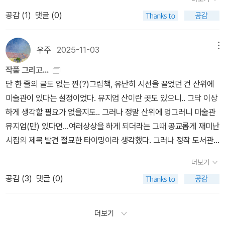
지 않았다. 그는 계속 그림을 관찰하면서 군중의 반응을 살폈다.(...)
공감 (
1
)
댓글 (0)
그에게는 아직까지 클로드의 영향이 남아 있었다.그는 그것을 흠뻑
받아들였고, 영원히 자기 것으로 만들었다.(..) 다만 그는 그런 그림을
전시하는 클로드를 말도 안 되는 바보라고 생각했다. 대중의 지식 수
우주
2025-11-03
메뉴
준을 믿다니 어리석지 않은가? 옷을 입은 신사와 발가벗은 여자를 도
작품 그리고...
대체 왜 함께 그리는가?배경으로 장난을 치고 있는 두 여자는 무슨
단 한 줄의 글도 없는 찐(?)그림책, 유난히 시선을 끌었던 건 산위에
의미가 있는가(...)파리 전체 시민을 웃기고 있는 이 화가에 대한 경멸
미술관이 있다는 설정이었다. 뮤지엄 산이란 곳도 있으니.. 그닥 이상
이 파주롤의 마음속에서 우러나왔다/218쪽
하게 생각할 필요가 없을지도.. 그러나 정말 산위에 덩그러니 미술관
뮤지엄(만) 있다면...여러상상을 하게 되더라는 그때 공교롭게 재미난
시집의 제목 발견 절묘한 타이밍이라 생각했다. 그러나 정작 도서관
희망도서로 신청하지 못하고.. 있었는데,나는 이 집을 곧 읽게 될 예정
더보기
이다.^^그리고 졸라의 <작품>에서 불쑥 '산....'이 언급되는 순간 산위
공감 (
3
)
댓글 (0)
미술관에 나는 하나의 상상이 더해졌다. '내겐 자극이 필요해...아! 아
직 산 밑에 서 있는 자네들이 얼마나 행복한 사람들인지,아마 아직 잘
모를 테지! 힘센 다리도 있겠다.용기도 있겠다.이제 산 위로 올라갈 일
더보기
만 남았잖아! 그런데 막상 그 위로 올라가고 나면 얼어 죽을! 고통이