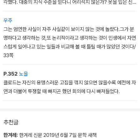
각했다. 대중의 지식 수준을 믿다니 어리석지 않은가? 옷을 입은 신
사와 발가벗은 여자를 도대체 왜 함께 그리는가?배경으로 장난을 치
고 있는 두 여자는 무슨 의미가 있는가(...)파리 전체 시민을 웃기고
우주
있는 이 화가에 대한 경멸이 파주롤의 마음속에서 우러나왔다/218쪽
그는 엄연한 사실이 자주 사실같이 보이지 않는 것에 놀랐다.그가 분
명하다고 생각하는 것,또 논리적이라고 생각하는 것이 인생에서 자연
스럽게 일어나고 있는 일들과 비교해 볼 때 틀릴 때가 많았던 것이다/
33쪽
P.352
노을
클로드는 자신의 용맹스러운 고집을 꺾지 않으면 않을수록 예전에 자
연과 더불어 투쟁할 때 빠지곤 했던 회의에 다시 빠져들었다.
추천글
한겨레:
한겨레 신문 2019년 6월 7일 문학 새책