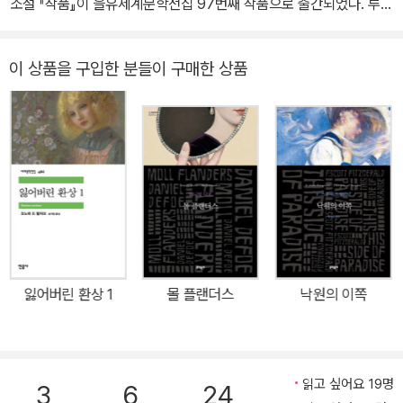
소설 『작품』이 을유세계문학전집 97번째 작품으로 출간되었다. 루공
리』, 알렝 마르사두르·다비드 노이하우스의 『약속의 땅-성경과 역사』
그는 1865년 생리학자 클로드 베르나르(Claude Bernard)의 저서
과 마카르 가계의 역사를 토대로 프랑스 사회를 묘사한 ‘루공 마카르
가 있다.
《실험 의학 개론(Introduction à la Médecine expérimentale)》
총서’의 20권 중 열네 번째 책으로 발간된 『작품』은 당시 예술가들과
에 심취한다. 이때부터 에밀 졸라는 정신에 미치는 육체의 영향과 유
이 상품을 구입한 분들이 구매한 상품
예술 작품에 대한 작가의 세부적인 관찰과 풍부한 표현이 돋보이는
전의 문제에 깊은 관심을 갖게 된다. 그의 대표작 《루공ᐨ마카르 총서,
소설이다. 졸라는 이 소설로 예술가들이 겪는 창작의 고뇌와 불안한
제2제정 시대 어느 집안의 자연적·사회적 역사(Rougon-Macquar
삶을 클로드 랑티에라는 작중 화가의 피하지 못한 숙명과 비참한 말
t, Histoire na- turelle et sociale d’une famille sous le Secon
로를 통해 생생하게 담아냈다. 그 어떤 소설보다 작가 자신의 체험이
d Empire)》는 바로 이 문제를 증명하기 위해서 집필된 실험소설이
담긴 자전적 소설 『작품』은 에밀 졸라의 ‘루공 마카르 총서’ 중 유일하
다. 바로 이러한 이유 때문에 그는 자연주의의 대표적 주자로 평가되
게 실제 가깝게 지냈던 지인들과 예술 작품을 소재로 한 보기 드문 소
고 있으며, 이 작품집의 제7권인 《목로주점(L’Asso- mmoir)》과 제1
설이다. 작가 자신과 폴 세잔이라는, 후대의 최고 작가와 화가를 주인
3권인 《제르미날(Germinal)》은 자연주의 소설의 정수로 알려져 있
공으로 삼았다는 사실만으로도 이 소설은 많은 사람의 흥미를 자아낸
다. 에밀 졸라는 귀족적이기보다는 서민적이며, 그래서 사회적 정의
다. 이 소설이 발간된 것을 계기로 어릴 적부터 이어 오던 우정이 깨져
를 실현하기 위해 실질적으로 투쟁을 벌인 인물로도 유명하다. 그는
잃어버린 환상 1
몰 플랜더스
낙원의 이쪽
버린 졸라와 세잔은 엑상프로방스에서의 학창 시절부터 가까운 친구
특히 ‘드레퓌스 사건(l’affaire Dreyfus)’과 관련하여, 1898년 1월 1
였고, 그 영향으로 졸라는 화가들의 아틀리에를 출입하기 시작하면서
3일 〈로로르(L’Aurore)〉 신문에 〈나는 고발한다(J’accuse)〉라는 제
회화에 관심을 가졌다. 무엇보다 인상파 화가들에게 관심이 컸던 그
목으로 대통령에게 보내는 공개장 형식의 논설 기고문을 발표해 프랑
는 예술가들을 위한 논설을 신문에 기고했는데, 특히 『작품』 속 대작
읽고 싶어요 19명
3
6
24
스 사회가 정의와 진실, 그리고 인권 옹호의 문제를 인식하도록 한 공