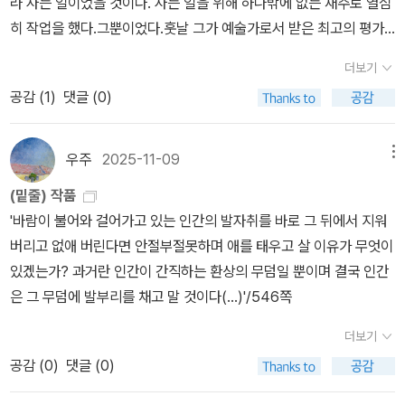
라 사는 일이었을 것이다. 사는 일을 위해 하나밖에 없는 재주로 열심
히 작업을 했다.그뿐이었다.훗날 그가 예술가로서 받은 최고의 평가
를 생각한다면 그는 천재였을지도 모른다. 그러나 그는 불필요할 때
더보기
결코 그 천재성을 노출시키지 않았다.그건 얼마나 잘한 일인가(...)/3
공감 (
1
)
댓글 (0)
03쪽 졸라의<작품>에서 크리스틴이 클로드에게 절규하던 순간이
떠올랐다. 예술 만큼 '사는 것'도 중요한 거 아니냐고... 오직 '예술' 만
이 전부였던 클로드의 모습이 못내 안타까웠던 이유.. 예술 만큼 삶도
우주
2025-11-09
메뉴
중요한 거 아닌가 하는 생각이 들어서였다. '그 산이..'를 절묘한 타이
(밑줄) 작품
밍에 읽게 된 것 같다. '여보 우리에겐 인생이 남아 있어요... 이미 나
'바람이 불어와 걸어가고 있는 인간의 발자취를 바로 그 뒤에서 지워
이를 먹은 우리 둘밖에 남지 않았는데 서로 괴롭히기만 하고 행복할
버리고 없애 버린다면 안절부절못하며 애를 태우고 살 이유가 무엇이
수 없다면 너무 어리석지 않아요?(...)'/590쪽오직 두 사람의 사랑 외
있겠는가? 과거란 인간이 간직하는 환상의 무덤일 뿐이며 결국 인간
에는 모든 것을 잊고 사는 삶이 얼마나 좋은 것인지.... 아침에는 널찍
은 그 무덤에 발부리를 채고 말 것이다(...)'/546쪽
한 침대에서 늦게까지 잠자고 화창한 날에는 산보를 해요.맛있는 점
심 식사의 냄새가 풍겨 오겠죠.한가하게 오후를 지낸 후에 저녁엔 등
더보기
불 아래에서 함께 보내는 거예요. 이제 더 이상 망상에 시달리지 말고
공감 (
0
)
댓글 (0)
오직 삶의 기쁨만을 생각해요(...)'/591쪽