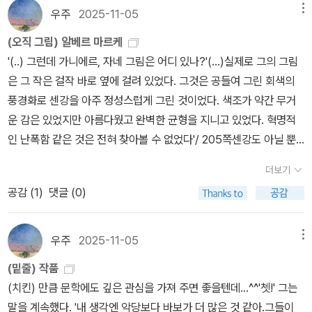
우주
2025-11-05
메뉴
(오직 그림) 알베르 마르케
'(..) 그런데 가니에르, 자네 그림은 어디 있나?'(...)실제로 그의 그림
은 그 작은 걸작 바로 옆에 걸려 있었다. 그것은 공들여 그린 회색의
풍경화로 센강을 아주 정성스럽게 그린 것이었다. 색조가 약간 무거
운 감은 있었지만 아름다웠고 완벽한 균형을 지니고 있었다. 혁명적
인 난폭함 같은 것은 전혀 찾아볼 수 없었다'/ 205쪽센강도 아닐 뿐
더러, 알베르 마르케는 더더욱 아닐텐데 <오직, 그림>에서 본 듯한
더보기
묘사 (그랑 오귀스탱 강변길) 가 반가웠다. 해서 그런데 회색빛 풍경
공감 (
1
)
댓글 (0)
의 그림보다, 화가의 다른 풍경화 그림이 나를 더 유혹했다. 책에서 설
명되어진 풍경화에 대한 설명과 더 잘 맞는 듯한 그림이 아닐까 싶
다.'풍경은 지금의 자기와 눈앞의 세계가 만날 때 태어난다. 이 세상
우주
2025-11-05
메뉴
속에 존재하는 자신과 자신이 대면하는 세계를 '나'와 '너'의 관계로 규
(밑줄) 작품
정함으로써 발생한다. 따라서 풍경은 무엇보다 관계의 미학이 되는
(치킨) 만큼 문학에도 깊은 관심을 가져 주면 좋을텐데...^^'쳇!' 그는
셈이다. 그러니까 풍경이란 투사된 대지의 형태를 지칭하는 것이 아
말을 계속했다. '내 생각엔 악당보다 바보가 더 많은 것 같아.그들이