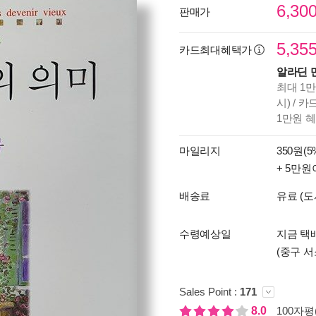
6,30
판매가
5,35
카드최대혜택가
알라딘 
최대 1만
시) / 
1만원 
마일리지
350원(5
+ 5만원
배송료
유료 (도
수령예상일
지금 택배
(중구 서
Sales Point :
171
8.0
100자평(