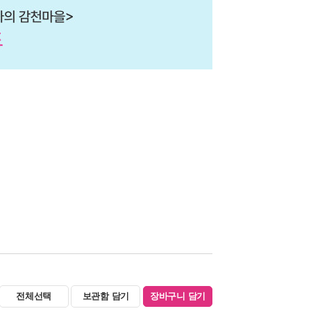
전체선택
보관함 담기
장바구니 담기