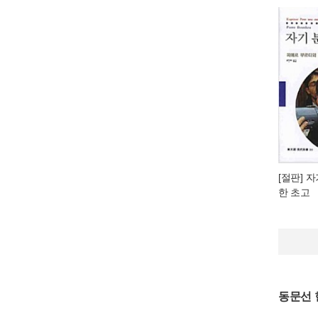
[절판] 
한 초고
동문선