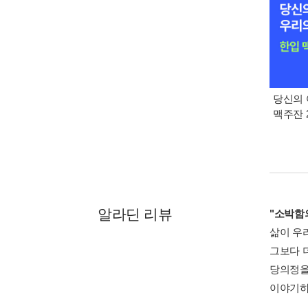
당신의 
맥주잔 2
알라딘 리뷰
"소박함의
삶이 우
그보다 
당의정을
이야기하