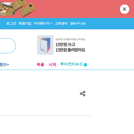
로그인
회원가입
마이페이지
고객센터
장바구니
(0)
투비컨티뉴드
펀드
북플
서재
창작플랫폼
투비컨티뉴드