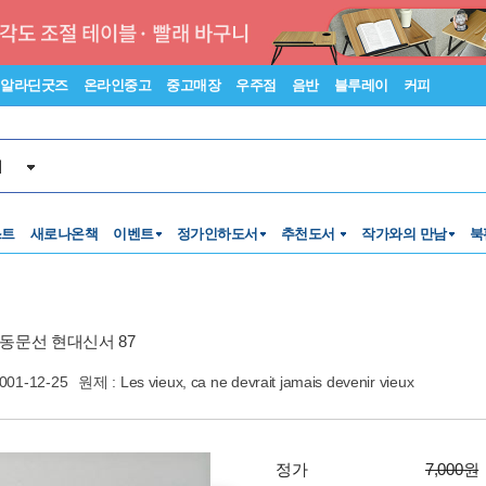
알라딘굿즈
온라인중고
중고매장
우주점
음반
블루레이
커피
서
스트
새로나온책
이벤트
정가인하도서
추천도서
작가와의 만남
북
동문선 현대신서 87
001-12-25
원제 : Les vieux, ca ne devrait jamais devenir vieux
정가
7,000원