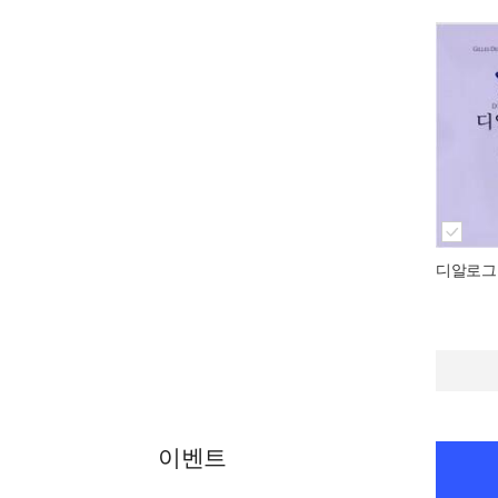
디알로그
이벤트