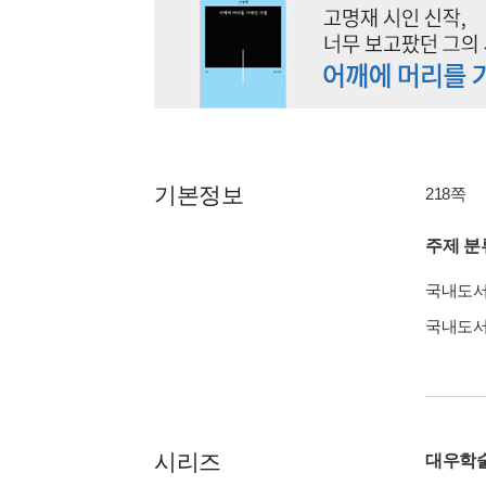
기본정보
218쪽
주제 분
국내도
국내도
시리즈
대우학술