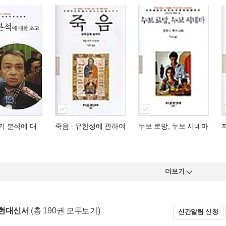
자기 분석에 대
죽음
- 유한성에 관하여
누보 로망, 누보 시네마
더보기
 현대신서
(총 190권 모두보기)
신간알림 신청