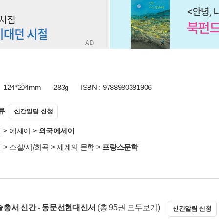
124*204mm
283g
ISBN : 9788980381906
류
신간알림 신청
서
>
에세이
>
외국에세이
서
>
소설/시/희곡
>
세계의 문학
>
프랑스문학
총서 신간 - 동문선현대신서
(총 95권 모두보기)
신간알림 신청