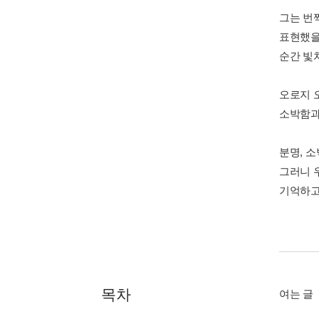
그는 번
표현했을
순간 빛
오로지 
소박함과 
분명, 
그러니 
기억하고
목차
여는 글