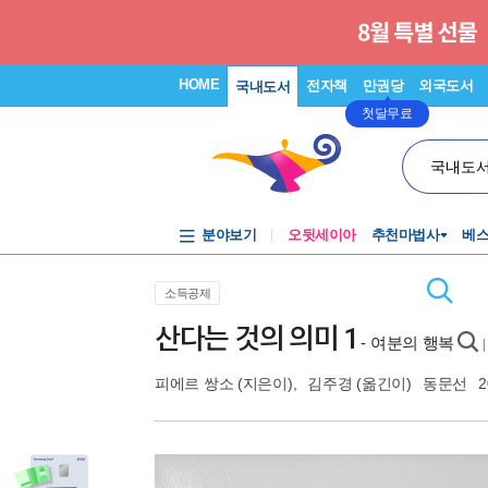
HOME
전자책
만권당
외국도서
국내도서
첫달무료
국내도
분야보기
오뒷세이아
추천마법사
베
소득공제
산다는 것의 의미 1
- 여분의 행복
|
피에르 쌍소
(지은이),
김주경
(옮긴이)
동문선
2