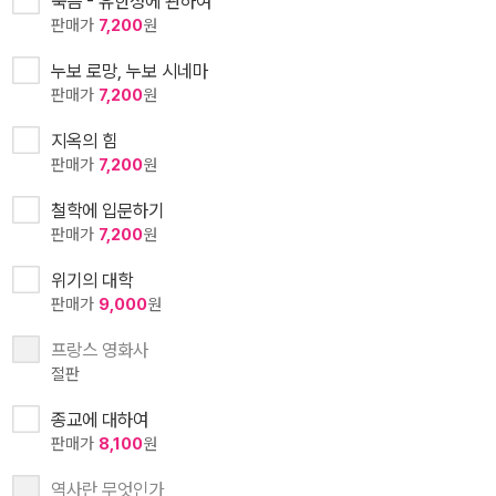
죽음 - 유한성에 관하여
판매가
7,200
원
누보 로망, 누보 시네마
판매가
7,200
원
지옥의 힘
판매가
7,200
원
철학에 입문하기
판매가
7,200
원
위기의 대학
판매가
9,000
원
프랑스 영화사
절판
종교에 대하여
판매가
8,100
원
역사란 무엇인가