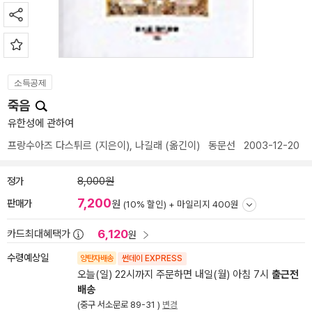
소득공제
죽음
유한성에 관하여
프랑수아즈 다스튀르
(지은이),
나길래
(옮긴이)
동문선
2003-12-20
정가
8,000원
7,200
판매가
원
(10% 할인) +
마일리지 400원
6,120
카드최대혜택가
원
수령예상일
양탄자배송
썬데이 EXPRESS
오늘(일) 22시까지 주문하면 내일(월) 아침 7시
출근전
배송
(중구 서소문로 89-31 )
변경