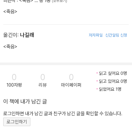
최근작 :
<죽음>
… 총 1종
(모두보기)
<죽음>
옮긴이:
나길래
저자파일
신간알림 신청
<죽음>
읽고 싶어요 0명
0
0
0
읽고 있어요 0명
100자평
리뷰
마이페이퍼
읽었어요 1명
이 책에 내가 남긴 글
로그인하면 내가 남긴 글과 친구가 남긴 글을 확인할 수 있습니다.
로그인하기