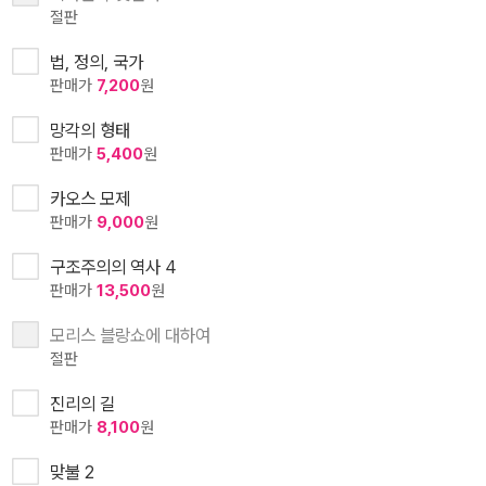
절판
법, 정의, 국가
판매가
7,200
원
망각의 형태
판매가
5,400
원
카오스 모제
판매가
9,000
원
구조주의의 역사 4
판매가
13,500
원
모리스 블랑쇼에 대하여
절판
진리의 길
판매가
8,100
원
맞불 2