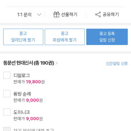
선물하기
공유하기
중고
중고
중고 등록
알라딘에 팔기
회원에게 팔기
알림 신청
동문선 현대신서 (총 190권)
신간알림 신청
디알로그
판매가
19,800
원
동방 순례
판매가
9,000
원
도미니크
판매가
9,000
원
자기 분석에 대한 초고