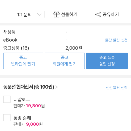
선물하기
공유하기
새상품
-
eBook
-
출간 알림 신청
중고상품 (16)
2,000원
중고
중고
중고 등록
알라딘에 팔기
회원에게 팔기
알림 신청
동문선 현대신서 (총 190권)
신간알림 신청
디알로그
판매가
19,800
원
동방 순례
판매가
9,000
원