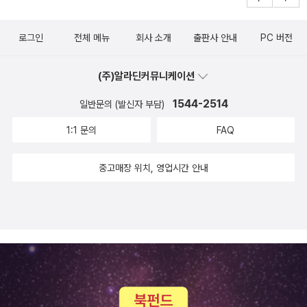
로그인
전체 메뉴
회사 소개
출판사 안내
PC 버전
(주)알라딘커뮤니케이션
1544-2514
일반문의 (발신자 부담)
1:1 문의
FAQ
중고매장 위치, 영업시간 안내