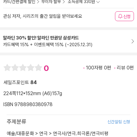
카드/간편결제 할인
무이자 할부
소득공제 330원
관심 저자, 시리즈의 출간 알림을 받아보세요
신청
알라딘 30% 할인! 알라딘 만권당 삼성카드
카드혜택 15% + 이벤트혜택 15% (~2025.12.31)
0
100자평 0편
리뷰 0편
세일즈포인트
84
224쪽
112*152mm (A6)
157g
ISBN 9788980380978
주제분류
신간알림 신청
예술/대중문화
>
연극
>
연극사/연극.희극론/연극비평