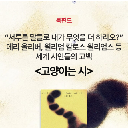
출간돼 있는 모든 문학이론입문서들을 최소한 두 번, 많게는 네댓 번
씩 읽었다). 호이의 책은 '해석학'을 카바하는 기본 연장이었다. 그의
나머지 책 두 권?하나는 저작이 아니라 그가 편집한 책 <푸코: 비판
적 독해>(1986)인데, 분량은 두껍지 않지만 쟁쟁한 논자들의 푸코
론을 편집한 책이고 호이는 그 서문과 함께 '푸코와 프랑크푸르트학
파'를 다룬 논문을 썼다. 푸코가 한창 유행하던 시절에 대학가 서점들
에서 흔하게 볼 수 있었던 책이다. 나도 그때 구입했었고. 그리고 다
른 한권은 하버마스 전문가인 토마스 맥카시와 공저한 <비판이론>(1
994). 이미지의 사이즈가 들쭉날쭉이군. 여하튼 리처드 로티의 서평
을 잠시 인용하면 이렇다: “The two authors disagree strongly
about important philosophical issues, but each takes the o
ther's position and arguments seriously. The book as a wh
ole helps greatly in clarifying what is at stake in discussions
of universalism versus historicism. The level of debate is a
s high as might have been expected from two of America's
best expositors and interpreters of recent European philos