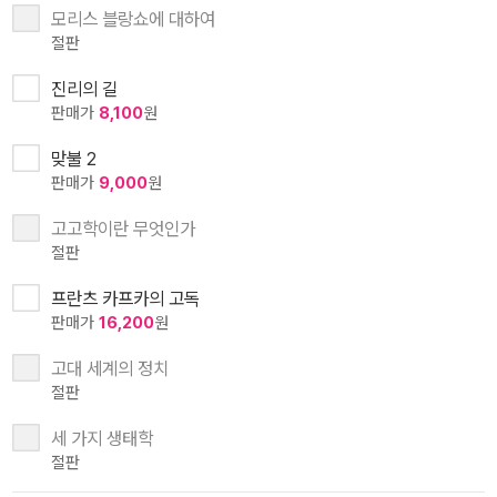
모리스 블랑쇼에 대하여
절판
진리의 길
판매가
8,100
원
맞불 2
판매가
9,000
원
고고학이란 무엇인가
절판
프란츠 카프카의 고독
판매가
16,200
원
고대 세계의 정치
절판
세 가지 생태학
절판