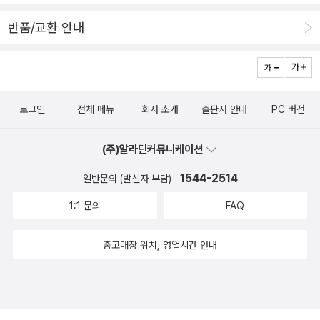
원저의 분량을 고려하면 1인당 10-20쪽 정도를 옮겼다는 것인가?
는 이 책에서 저자는 들뢰즈의 니체주의에서 지젝까지를 '비판적 저
세 장으로 구성돼 있는 만큼 얇은 책이지만 3명의 역자가 공역할 수
반품/교환 안내
항'이란 키워드를 통해 관통하고자 한다. 일단은 책이 다루는 범위가
는 있겠다. 하지만 8명? 기이하게 보인다. '역자서문'은 이런 문장으
마음에 들었고 무엇보다도 가격이 상대적으로 저렴했다(물론 복사할
로 마무리되고 있다. '이 책을 번역하는 작업이 쉽지 않았다. 역자들은
경우보다는 2배 정도 비싸지만). 게다가 저자인 호이와는 '안면'도 있
지적 한계를 실감했다. 혹시 있을 수 없는 오역은 전적으로 역자들의
고. 그래봐야 책을 통한 안면이지만. 데이비드 호이는 <해석학과 문
책임이다. 스피박의 사유체계와 통찰력과 한계가 한국 독자에게 제대
로그인
전체 메뉴
회사 소개
출판사 안내
PC 버전
학비평>(문학과지성사, 1988)으로 국내에 소개된 학자인데, 원제가
로 전달되길 바란다.' 솔직한 것인지, 겸양인 것인지는 읽어봐야 알겠
<해석학적 순환(The Critical circle)>(1978/1982)인 이 책은 '독
다...08. 01. 29.
(주)알라딘커뮤니케이션
일의 비판 철학자 하버마스와 미국의 비평가 허쉬의 해석 이론들을
가다머의 이론과의 차이로 분석한 후, 롤랑 바르트, 폴 리쾨르,자크 데
1544-2514
일반문의 (발신자 부담)
리다 및 미국의 신비평과 프랑스의 구조주의, 독일의 수용미학을 해
1:1 문의
FAQ
석철학과 대조한다.' 그러니까 이 책 한권을 제대로 혹은 음미하며 읽
으려고 해도 신비평과 구조주의와 수용미학과 해석학을 모두 건드리
중고매장 위치, 영업시간 안내
게 된다. 내가 그러한 비평이론과 철학적 조류들에 견문을 갖게 된 것
은 다 이런 '문학이론서'를 읽으면서, 혹은 읽기 위해서였다(가장 대표
적으론 테리 이글턴의 <문학이론입문>을 들 수 있는데, 나는 학부시
절부터 문학이론세미나 '교사'를 하면서 이글턴의 책을 포함해 국내에