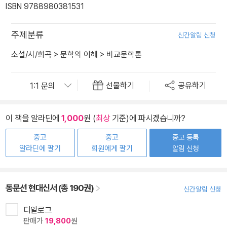
ISBN 9788980381531
주제분류
신간알림 신청
소설/시/희곡
>
문학의 이해
>
비교문학론
선물하기
공유하기
이 책을 알라딘에
1,000
원 (
최상
기준)에 파시겠습니까?
중고
중고
중고 등록
알라딘에 팔기
회원에게 팔기
알림 신청
동문선 현대신서 (총 190권)
신간알림 신청
디알로그
판매가
19,800
원