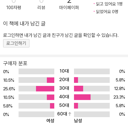
0
0
2
대기> 등에 대한 소논문과《알파벳 신화》《어린왕자의 불어》《아리공
읽고 있어요 1명
100자평
리뷰
마이페이퍼
주와 꼬꼬왕자》《신데렐라와 소가 된 어머니》《하늘새가 된 수탉》등
읽었어요 0명
이 있다.
이 책에 내가 남긴 글
로그인하면 내가 남긴 글과 친구가 남긴 글을 확인할 수 있습니다.
로그인하기
구매자 분포
10대
0%
0%
20대
5.8%
10.5%
30대
12.8%
25.6%
40대
23.3%
10.5%
50대
5.8%
5.8%
60대
0%
0%
여성
남성