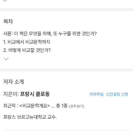
공시적 연구를 통해 비교문학이란 다양한 문학들을, 또한 문학과 다
른 다양한 예술들을 연결짓는 '모티프와 주제를 부각시키는 한 방
목차
법'임을 보여준다.
서론: 이 책은 무엇을 위해, 또 누구를 위한 것인가?
이 책은 비교문학의 주요 문제와 유형별 연습문제 등을 구체적으로
1. 비교에서 비교문학까지
다룬다. 또한 일반문학의 문제를 다루기 위해 프랑스 및 여러나라의
2. 어떻게 비교할 것인가?
작가들에 대한 연습문제 유형과 문제풀이가 첨부되어 있다.
저자 소개
지은이:
프랑시 클로동
저자파일
신간알림 신청
최근작 :
<비교문학개요>
… 총 1종
(모두보기)
프랑스 브르고뉴대학교 교수.