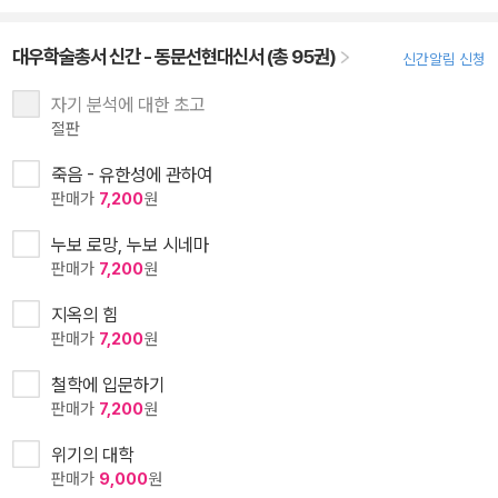
대우학술총서 신간 - 동문선현대신서 (총 95권)
신간알림 신청
자기 분석에 대한 초고
절판
죽음 - 유한성에 관하여
판매가
7,200
원
누보 로망, 누보 시네마
판매가
7,200
원
지옥의 힘
판매가
7,200
원
철학에 입문하기
판매가
7,200
원
위기의 대학
판매가
9,000
원