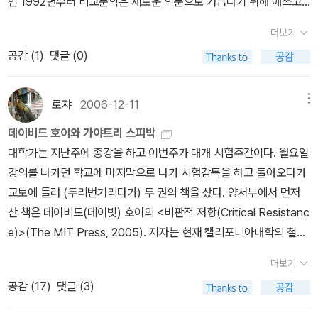
인 1992년부터 비교문학은 새로운 학문으로 거듭나기 위해 애쓰고
있다.'(31쪽)인 것으로 미루어 그냥 <비교문학의 죽음>이란 제목을
더보기
붙여도 좋았겠다. 그래서 문득 떠오른 것이 20년 전, 베를린 장벽이
공감 (
1
)
댓글 (0)
무너지기 전에 들은 비교문학 강의이고 그때 읽은 몇 권의 책이다(지
금은 대부분 절판됐다). 최근의 비교문학 교재로 이미지가 뜨는 책들
몇 권을 나열해본다. 스피박의 책은 원서의 경우 100여쪽 남짓의
로쟈
2006-12-11
메뉴
분량에 불과한데 평은 후한 편이다. '가야트리 차크라보르티 스피박
데이비드 호이와 가야트리 스피박
의 『경계선 넘기-새로운 문학연구의 모색』은 문학연구의 미래뿐만
대학가는 지난주에 종강을 하고 이번주가 대개 시험주간이다. 월요일
아니라 그 과거를 읽는 새로운 방법을 그려낸다. 이 책은 눈부신 시야
강의를 나가던 학교에 마지막으로 나가 시험감독을 하고 돌아오다가
와 비전을 제시하고, 문학적 지형을 바꾸어 놓으며, 역동적이고, 명료
교보에 들러 (두리번거리다가) 두 권의 책을 샀다. 양서부에서 먼저
하며, 훌륭하다. '죽음'이 이러한 영감을 제공해 준 적은 드물다.'고 주
산 책은 데이비드(데이빗) 호이의 <비판적 저항(Critical Resistanc
디스 버틀러는 적었고, 에르네스토 라클라우도 '[스피박]은 '지구
e)>(The MIT Press, 2005). 저자는 현재 캘리포니아대학의 철학
화'에 반대하는 '전지구적' 관점에 토대를 둔 매혹적인 지적 프로젝트
과 학과장을 맡고 있는 모양인데, 이번에 다시 찾아봤지만 지명도에
의 윤곽을 그려낸다. 필독서이다.'라고 거들었다. 그래서 집어들 수밖
더보기
비해서 저서가 몇 권 되지 않는 '고마운' 학자이다. 이번에 산 것까지
에 없었는데, 특이한 건 국역본의 역자들이다. '문화이론연구회 옮
공감 (
17
)
댓글 (3)
포함하면 그의 주요 저작은 모두 갖고 있는 것이 된다(그래봐야 네 권
김'이라고 돼 있는데 역자 소개를 보면 무려 8명이 번역에 참여했다.
이지만). 책의 부제는 '포스트구조주의에서 포스트-비판'까지로 돼 있