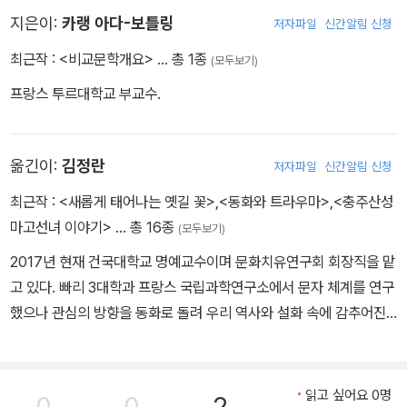
지은이:
카랭 아다-보틀링
저자파일
신간알림 신청
최근작 :
<비교문학개요>
… 총 1종
(모두보기)
프랑스 투르대학교 부교수.
옮긴이:
김정란
저자파일
신간알림 신청
최근작 :
<새롭게 태어나는 옛길 꽃>
,
<동화와 트라우마>
,
<충주산성
마고선녀 이야기>
… 총 16종
(모두보기)
2017년 현재 건국대학교 명예교수이며 문화치유연구회 회장직을 맡
고 있다. 빠리 3대학과 프랑스 국립과학연구소에서 문자 체계를 연구
했으나 관심의 방향을 동화로 돌려 우리 역사와 설화 속에 감추어진
옛 선인들의 말씀과 모습을 찾는 일에 전념하고 있다. 동화관련 연구
및 저서로는 <충주지역설화의 동화화 연구> <빨간 모자> <잠자는
숲속의 미녀> <상드리용과 작은 유리구두> <인어공주> <나니아 연
읽고 싶어요 0명