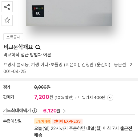
소득공제
비교문학개요
비교학적 접근 방법과 이론
프랑시 클로동
,
카랭 아다-보틀링
(지은이),
김정란
(옮긴이)
동문선
2
001-04-25
정가
8,000원
7,200
판매가
원
(10% 할인) +
마일리지 400원
6,120
카드최대혜택가
원
수령예상일
양탄자배송
썬데이 EXPRESS
오늘(일) 22시까지 주문하면 내일(월) 아침 7시
출근전
배송