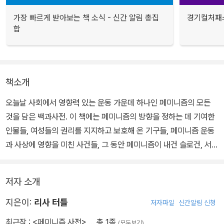
가장 빠르게 받아보는 책 소식 - 신간 알림 총집
경기컬처패스
합
책소개
오늘날 사회에서 영향력 있는 운동 가운데 하나인 페미니즘의 모든
것을 담은 백과사전. 이 책에는 페미니즘의 방향을 정하는 데 기여한
인물들, 여성들의 권리를 지지하고 보호해 온 기구들, 페미니즘 운동
과 사상에 영향을 미친 사건들, 그 동안 페미니즘이 내건 슬로건, 서적
들과 사상들이 수록되어 있다.
저자 소개
저자는 지금까지 페미니즘이라 불러왔던 것을 될 수 있는 한 많이 포
함시키고 있다. 페니니즘의 정의를 넓히고, 예성의 예속을 인정하여
지은이:
리사 터틀
저자파일
신간알림 신청
어떠한 수단이든 여성의 억압을 근절해 나갈 방법을 모색하는 사람을
최근작 :
<페미니즘 사전>
… 총 1종
(모두보기)