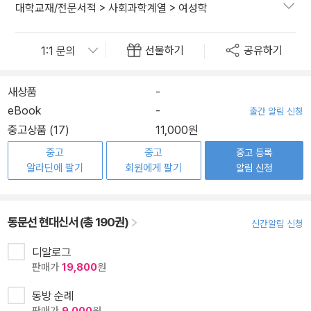
대학교재/전문서적
>
사회과학계열
>
여성학
선물하기
공유하기
새상품
-
eBook
-
출간 알림 신청
중고상품 (17)
11,000원
중고
중고
중고 등록
알라딘에 팔기
회원에게 팔기
알림 신청
동문선 현대신서 (총 190권)
신간알림 신청
디알로그
판매가
19,800
원
동방 순례