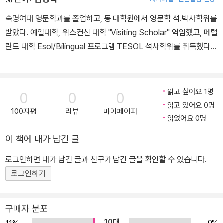
숙명여대 영문학과를 졸업하고, 동 대학원에서 영문학 석.박사학위를
받았다. 예일대학, 위스컨신 대학 "Visiting Scholar" 역임했고, 메럴
란드 대학 Esol/Bilingual 프로그램 TESOL 석사학위를 취득했다.
2005년 현재 숙명여대 영문학과 겸임 교수로 재직 중이다. 옮긴 책
으로 <페미니즘 사전>, <호밀밭의 파수꾼> 등이 있다.
읽고 싶어요 1명
0
0
0
읽고 있어요 0명
100자평
리뷰
마이페이퍼
읽었어요 0명
이 책에 내가 남긴 글
로그인하면 내가 남긴 글과 친구가 남긴 글을 확인할 수 있습니다.
로그인하기
구매자 분포
10대
0%
1.1%