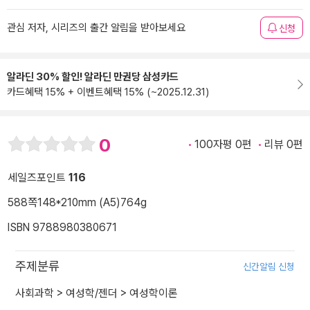
관심 저자, 시리즈의 출간 알림을 받아보세요
신청
알라딘 30% 할인! 알라딘 만권당 삼성카드
카드혜택 15% + 이벤트혜택 15% (~2025.12.31)
0
100자평 0편
리뷰 0편
세일즈포인트
116
588쪽
148*210mm (A5)
764g
ISBN 9788980380671
주제분류
신간알림 신청
사회과학
>
여성학/젠더
>
여성학이론