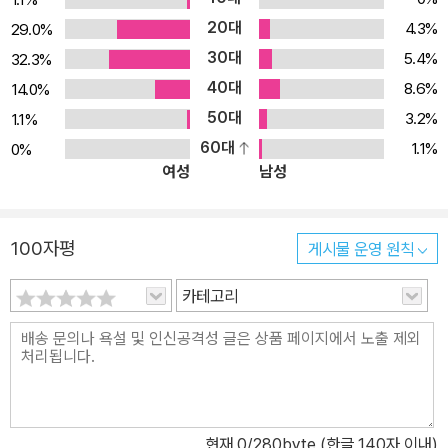
20대
4.3%
29.0%
30대
5.4%
32.3%
40대
8.6%
14.0%
50대
3.2%
1.1%
60대
1.1%
0%
여성
남성
100자평
게시물 운영 원칙
카테고리
현재
0
/280byte (한글 140자 이내)