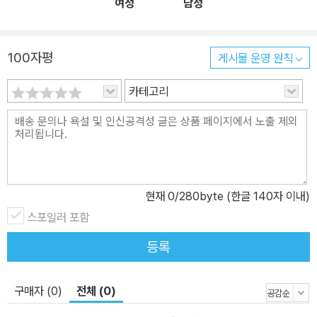
여성
남성
100자평
게시물 운영 원칙
카테고리
현재
0
/280byte (한글 140자 이내)
스포일러 포함
등록
구매자 (0)
전체 (0)