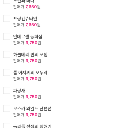
노인과 바다
판매가
7,650
원
프랑켄슈타인
판매가
7,650
원
안데르센 동화집
판매가
6,750
원
허클베리 핀의 모험
판매가
6,750
원
톰 아저씨의 오두막
판매가
6,750
원
파랑새
판매가
6,750
원
오스카 와일드 단편선
판매가
6,750
원
둘리틀 선생의 항해기