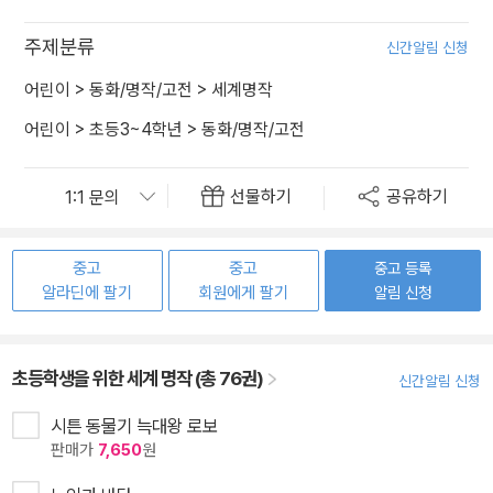
주제분류
신간알림 신청
어린이
>
동화/명작/고전
>
세계명작
어린이
>
초등3~4학년
>
동화/명작/고전
선물하기
공유하기
중고
중고
중고 등록
알라딘에 팔기
회원에게 팔기
알림 신청
초등학생을 위한 세계 명작 (총 76권)
신간알림 신청
시튼 동물기 늑대왕 로보
판매가
7,650
원