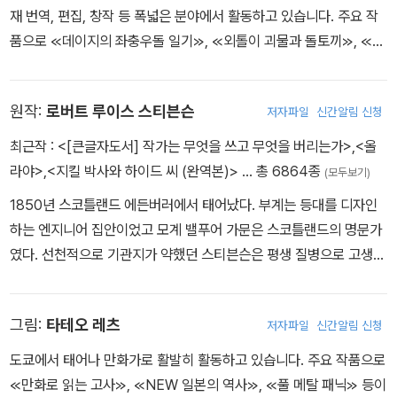
재 번역, 편집, 창작 등 폭넓은 분야에서 활동하고 있습니다. 주요 작
사히 다시 집으로 돌아갈 수 있을까요?
품으로 ≪데이지의 좌충우돌 일기≫, ≪외톨이 괴물과 돌토끼≫, ≪영
리한 물고기가 생각했다≫, ≪시간을 돌리자!≫ 등이 있습니다.
원작:
로버트 루이스 스티븐슨
저자파일
신간알림 신청
최근작 :
<[큰글자도서] 작가는 무엇을 쓰고 무엇을 버리는가>
,
<올
라야>
,
<지킬 박사와 하이드 씨 (완역본)>
… 총 6864종
(모두보기)
1850년 스코틀랜드 에든버러에서 태어났다. 부계는 등대를 디자인
하는 엔지니어 집안이었고 모계 밸푸어 가문은 스코틀랜드의 명문가
였다. 선천적으로 기관지가 약했던 스티븐슨은 평생 질병으로 고생했
다. 독실한 장로교 신자 집안에서 자란 어린 시절, 유독 종교색이 강한
유모가 병석에 누운 그에게 존 버니언과 성서 이야기를 들려주곤 했
그림:
타테오 레츠
저자파일
신간알림 신청
는데, 훗날 그는 『어린이의 시의 정원』에서 유모에게 헌사를 바쳤다.
또한 어린 시절 내내 어머니와 유모에게 이야기를 들려주기도 하고
도쿄에서 태어나 만화가로 활발히 활동하고 있습니다. 주요 작품으로
직접 쓰기도 했다. 1867년 집안의 바람대로 에든버러 공과대학에 들
≪만화로 읽는 고사≫, ≪NEW 일본의 역사≫, ≪풀 메탈 패닉≫ 등이