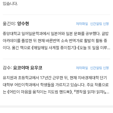
어갔으나 공학에 흥미를 갖지 못하고 법으로 전공을 바꿨다. 당시 가
있습니다.
족과 수시로 여행을 다니며 글쓰기의 영감을 받았고 이후 여행 이야
기를 즐겨 썼다. 대학 시절 대마를 피우고 매음굴에 드나들기도 했으
며 종교를 저버리고 아버지와 갈등을 빚기도 했다. 1880년 두 아이
옮긴이:
양수현
저자파일
신간알림 신청
의 어머니인 이혼녀 패니 반 드 그리프트 오스번과 결혼한 후 의붓아
중앙대학교 일어일문학과에서 일본어와 일본 문화를 공부했다. 글밥
들 로이드와 그림을 그리다가 『보물섬』을 집필했다. 이후 어린이 책
아카데미를 졸업한 뒤 현재 바른번역 소속 번역가로 활발히 활동 중
을 내다가 1886년 자신이 꾼 꿈을 바탕으로 쓴 『지킬 박사와 하이드
이다. 옮긴 책으로 《매일매일 사계절 종이접기》 《오늘 또 일을 미루
씨』를 출간해 즉각적인 성공을 거두었다. 1890년 건강이 악화한 스
고 말았다》 《우리의 믿음은 고양이가 있다는 것》 《사소한 말 한마디
티븐슨은 남태평양의 사모아로 이주해 원주민들의 사랑을 받으며 여
의 힘》 《초등학생을 위한 세계 명작》 시리즈 등이 있다.
생을 보냈다. 1894년 44세의 나이에 뇌출혈로 사망했다. 「자살 클
감수:
요코야마 요우코
저자파일
신간알림 신청
럽」, 『유괴』, 『밸런트레이 귀공자』, 『팔레사의 해변』 등의 작품을 남
유치원과 초등학교에서 17년간 근무한 뒤, 현재 치바경제대학 단기
겼다.
대학부 어린이학과에서 학생들을 가르치고 있습니다. 주요 작품으로
는 《어린이 마음을 움직이는 지도법 핸드북》, 『명작을 읽자! 읽자!』
시리즈, 『란도셀 명작』 시리즈 등이 있습니다.