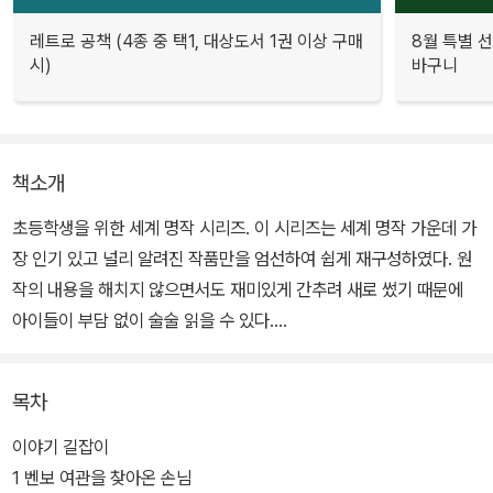
레트로 공책 (4종 중 택1, 대상도서 1권 이상 구매
8월 특별 선
시)
바구니
책소개
초등학생을 위한 세계 명작 시리즈. 이 시리즈는 세계 명작 가운데 가
장 인기 있고 널리 알려진 작품만을 엄선하여 쉽게 재구성하였다. 원
작의 내용을 해치지 않으면서도 재미있게 간추려 새로 썼기 때문에
아이들이 부담 없이 술술 읽을 수 있다.
이번에 출간된 한글 번역본에는 일본판에는 없는 <책 읽기 워크북>
목차
을 수록해 올바른 책읽기 방법을 알려 주고 독후 활동을 도와준다. 본
문 뒤에 나와 있는 <더 생각해 보기> <독서 기록장> <상상하기> <
이야기 길잡이
편지 쓰기> 등의 다양한 활동을 통해 아이들은 자신만의 생각을 정리
1 벤보 여관을 찾아온 손님