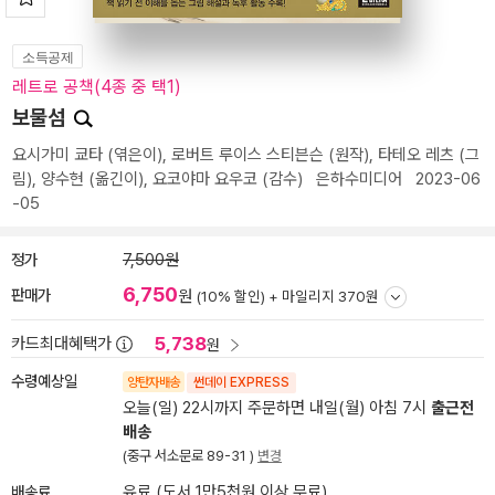
소득공제
레트로 공책(4종 중 택1)
보물섬
요시가미 쿄타
(엮은이),
로버트 루이스 스티븐슨
(원작),
타테오 레츠
(그
림),
양수현
(옮긴이),
요코야마 요우코
(감수)
은하수미디어
2023-06
-05
정가
7,500원
6,750
판매가
원
(10% 할인) +
마일리지 370원
5,738
카드최대혜택가
원
수령예상일
양탄자배송
썬데이 EXPRESS
오늘(일) 22시까지 주문하면 내일(월) 아침 7시
출근전
배송
(중구 서소문로 89-31 )
변경
배송료
유료 (도서 1만5천원 이상 무료)