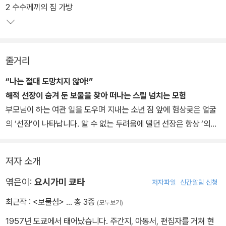
하고 논리력과 표현력을 키울 수 있게 했다.
2 수수께끼의 짐 가방
줄거리
“나는 절대 도망치지 않아!”
해적 선장이 숨겨 둔 보물을 찾아 떠나는 스릴 넘치는 모험
부모님이 하는 여관 일을 도우며 지내는 소년 짐 앞에 험상궂은 얼굴
의 ‘선장’이 나타납니다. 알 수 없는 두려움에 떨던 선장은 항상 ‘외다
리 뱃사람’을 조심하라고 말합니다. 그러던 어느 날, 갑자기 선장이 죽
게 되고 짐은 선장의 가방에서 ‘보물섬’의 지도를 발견합니다. 보물을
저자 소개
찾기 위해 처음으로 흥미진진한 모험을 떠나게 된 짐! 하지만 같은 편
인 줄 알았던 선원들의 음모와 배신으로 절체절명의 위험에 처하게
엮은이:
요시가미 쿄타
저자파일
신간알림 신청
됩니다. 외딴 섬에서 벌어진 해적과의 결투와 갑자기 모습을 드러낸
최근작 :
<보물섬>
… 총 3종
(모두보기)
수수께끼의 남자! 또 선장이 말했던 외다리 뱃사람의 진실! 생각지도
1957년 도쿄에서 태어났습니다. 주간지, 아동서, 편집자를 거쳐 현
못한 일들이 연이어 벌어지는 ‘보물섬’에서 과연 짐은 보물을 찾고 무