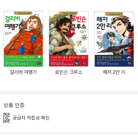
아기자기한 삽화는 읽기에 대한 거부감을 줄이는 데 도움이 됩니다.
책 읽기를 돕는 체계적인 3단계 구성 일본에서만 35만부 이상 판매
된 베스트셀러 시리즈 2014년 일본에서 처음 출간된 이 시리즈는 현
재까지 35만 부 이상이 팔린 베스트셀러입니다. 고전 명작을 쉽게 풀
어 새로 썼을 뿐만 아니라, 책 읽기 전 그림으로 된 <이야기 길잡이>
코너를 수록해 등장인물, 줄거리, 시대 배경 등에 대해 알려 주어 책에
대한 이해를 도와줍니다. 또한 이번에 출간된 한글 번역본에는 일본
판에는 없는 <책 읽기 워크북>을 수록해 올바른 책읽기 방법을 알려
걸리버 여행기
로빈슨 크루소
해저 2만 리
주고 독후 활동을 도와줍니다. 본문 뒤에 나와 있는 <더 생각해 보기
> <독서 기록장> <상상하기> <편지 쓰기> 등의 다양한 활동을 통
해 아이들은 자신만의 생각을 정리하고 논리력과 표현력을 키울 수
있습니다. <책읽기 3단계> * 1단계 : <이야기 길잡이>를 읽으며 책
상품 인증
속 등장인물, 줄거리, 배경 등에 대해 알아봐요! * 2단계 : <본문>을
공급자 적합성 확인
재미있게 읽어요! * 3단계 : 책을 다 읽은 후 <더 생각해 보기><독서
기록장><상상하기><편지 쓰기> 등 다양한 부록을 통해 논리력과
표현력을 키워요!