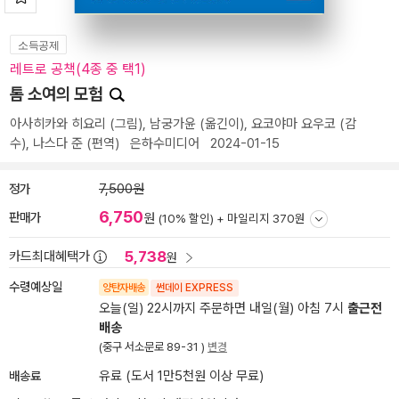
소득공제
레트로 공책(4종 중 택1)
톰 소여의 모험
아사히카와 히요리
(그림),
남궁가윤
(옮긴이),
요코야마 요우코
(감
수),
나스다 준
(편역)
은하수미디어
2024-01-15
정가
7,500원
6,750
판매가
원
(10% 할인) +
마일리지 370원
5,738
카드최대혜택가
원
수령예상일
양탄자배송
썬데이 EXPRESS
오늘(일) 22시까지 주문하면 내일(월) 아침 7시
출근전
배송
(중구 서소문로 89-31 )
변경
배송료
유료 (도서 1만5천원 이상 무료)