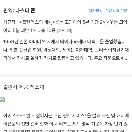
편역:
나스다 준
저자파일
신간알림 신청
최근작 :
<플랜더스의 개>
,
<웃는 고양이의 5분 괴담 2>
,
<웃는 고양
이의 5분 괴담 1>
… 총 10종
(모두보기)
1959년 일본 하마마쓰 시에서 태어나 와세다 대학교를 졸업했습니
다. 일본 펜클럽 회원. 와코대학, 세이센 여자대학, 교리쓰 여자단기대
학에서 강사로 일하며 작가로 활동하고 있습니다. 주요 작품으로 《피
터라는 이름의 늑대》(산케이아동출판문화상, 쓰보타 조지 문학상),
《소원 비는 고양이의 날》, 《별하늘 록》, 《일억 백만 광년 너머에 사는
토끼》 등이 있습니다.
출판사 제공 책소개
아이 스스로 읽고 싶어지는 고전 명작 시리즈! 올 컬러 사진 및 애니메
이션풍의 전면 컬러 삽화 이 시리즈는 세계 명작 가운데 가장 인기 있