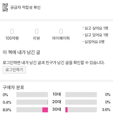
>를 읽으며 책 속 등장인물, 줄거리, 배경 등에 대해 알아봐요! * 2단
계 : <본문>을 재미있게 읽어요! * 3단계 : 책을 다 읽은 후 <더 생각
공급자 적합성 확인
해 보기><독서 기록장><상상하기><편지 쓰기> 등 다양한 부록을
통해 논리력과 표현력을 키워요!
읽고 싶어요 1명
0
0
0
읽고 있어요 1명
100자평
리뷰
마이페이퍼
읽었어요 0명
이 책에 내가 남긴 글
로그인하면 내가 남긴 글과 친구가 남긴 글을 확인할 수 있습니다.
로그인하기
구매자 분포
10대
0%
0%
20대
0%
0.4%
30대
3.6%
8.9%