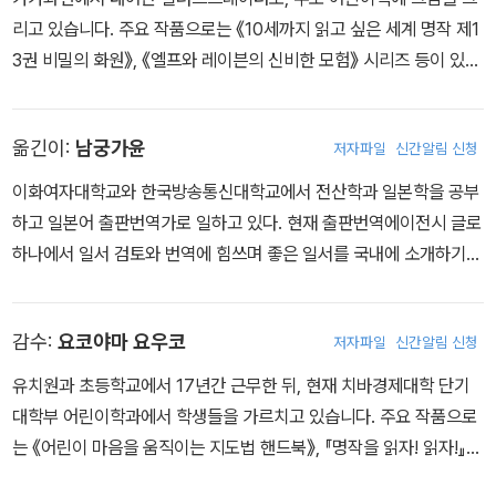
위험한 사건도 목격하게 돼요. 과연 톰은 이 난관을 어떻게 헤쳐 나갈
리고 있습니다. 주요 작품으로는 《10세까지 읽고 싶은 세계 명작 제1
까요? 상상할 수 없는 흥미진진한 일들이 가득한 톰 소여의 모험! 우
3권 비밀의 화원》, 《엘프와 레이븐의 신비한 모험》 시리즈 등이 있습
리 모두 톰과 함께 설레는 모험을 떠나 봐요!
니다.
옮긴이:
남궁가윤
저자파일
신간알림 신청
이화여자대학교와 한국방송통신대학교에서 전산학과 일본학을 공부
하고 일본어 출판번역가로 일하고 있다. 현재 출판번역에이전시 글로
하나에서 일서 검토와 번역에 힘쓰며 좋은 일서를 국내에 소개하기
위해 활발히 활동하는 중이다. 옮긴 책으로는 『인형은 거짓말을 하지
않아!』 『문학상을 읽는다』 『지상』 『독서광의 모험은 끝나지 않아!』
감수:
요코야마 요우코
저자파일
신간알림 신청
『검은 수첩』 『간병 살인』 『정의의 교실』 등 다수가 있다.
유치원과 초등학교에서 17년간 근무한 뒤, 현재 치바경제대학 단기
대학부 어린이학과에서 학생들을 가르치고 있습니다. 주요 작품으로
는 《어린이 마음을 움직이는 지도법 핸드북》, 『명작을 읽자! 읽자!』
시리즈, 『란도셀 명작』 시리즈 등이 있습니다.