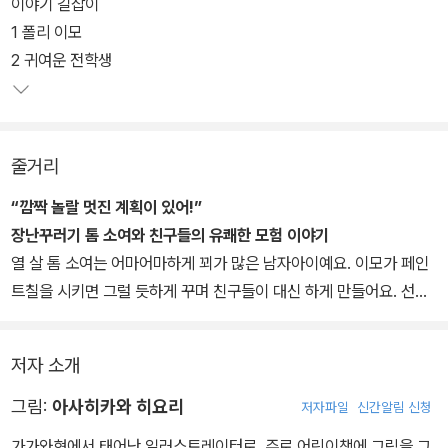
이야기 길잡이
1 폴리 이모
2 귀여운 전학생
줄거리
“깜짝 놀랄 멋진 계획이 있어!”
장난꾸러기 톰 소여와 친구들의 유쾌한 모험 이야기
열 살 톰 소여는 어마어마하게 꾀가 많은 남자아이예요. 이모가 페인
트칠을 시키면 그럴 듯하게 꾸며 친구들이 대신 하게 만들어요. 선물
까지 듬뿍 받으면서 말이에요. 게다가 얼마나 장난꾸러기인지 몰래
친구들과 무인도로 떠나요. 가족들은 아이들이 죽은 줄로만 알고 슬
저자 소개
픔에 빠져 장례식을 준비하지요. 하지만 이 사실을 알게 된 톰은 자신
들의 장례식장에 나타나 모든 사람들을 기절초풍하게 만들어요. 또
그림:
아사히카와 히요리
저자파일
신간알림 신청
가장 친한 친구인 허크와 한밤중에 묘지에 갔다가 아주 무시무시하고
가가와현에서 태어난 일러스트레이터로, 주로 어린이책에 그림을 그