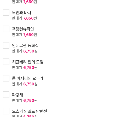
판매가
7,650
원
노인과 바다
판매가
7,650
원
프랑켄슈타인
판매가
7,650
원
안데르센 동화집
판매가
6,750
원
허클베리 핀의 모험
판매가
6,750
원
톰 아저씨의 오두막
판매가
6,750
원
파랑새
판매가
6,750
원
오스카 와일드 단편선