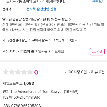
이 도서는 <
톰 소여의 모험
>의 개정판입니다.
구판 보기
전자책
전자책 출간알림 신청
알라딘 만권당 삼성카드, 알라딘 15% 청구 할인
최대 1만원 또는 2만원 할인(전월 30만원 또는 60만원 이용 시) / 카드 발
급월 +1개월까지는 전월 실적이 없어도 최대 1만원 혜택 제공
카드/간편결제 할인
무이자 할부
소득공제 310원
관심 저자, 시리즈의 출간 알림을 받아보세요
신청
0
100자평 0편
리뷰 0편
세일즈포인트
1,093
원제 The Adventures of Tom Sawyer (1876년)
152쪽
150*210mm
198g
ISBN 9788965795308