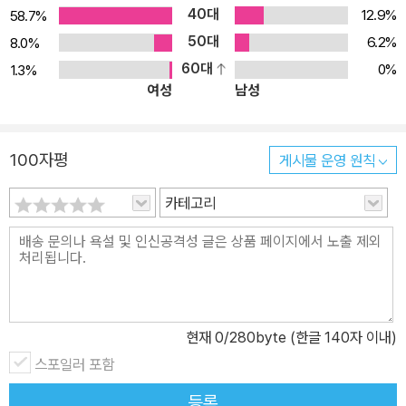
40대
12.9%
58.7%
50대
6.2%
8.0%
60대
0%
1.3%
여성
남성
100자평
게시물 운영 원칙
카테고리
현재
0
/280byte (한글 140자 이내)
스포일러 포함
등록