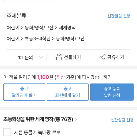
주제분류
신간알림 신청
어린이
>
동화/명작/고전
>
세계명작
어린이
>
초등3~4학년
>
동화/명작/고전
선물하기
공유하기
이 책을 알라딘에
1,100
원 (
최상
기준)에 파시겠습니까?
중고
중고
중고 등록
알라딘에 팔기
회원에게 팔기
알림 신청
초등학생을 위한 세계 명작 (총 76권)
신간알림 신청
시튼 동물기 늑대왕 로보