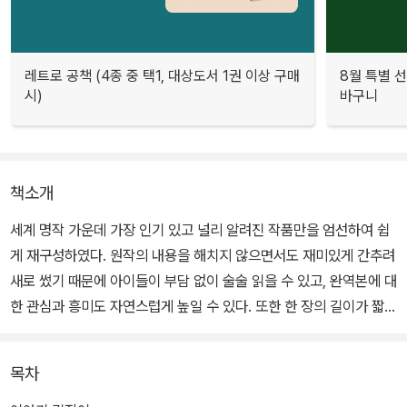
레트로 공책 (4종 중 택1, 대상도서 1권 이상 구매
8월 특별 선
시)
바구니
책소개
세계 명작 가운데 가장 인기 있고 널리 알려진 작품만을 엄선하여 쉽
게 재구성하였다. 원작의 내용을 해치지 않으면서도 재미있게 간추려
새로 썼기 때문에 아이들이 부담 없이 술술 읽을 수 있고, 완역본에 대
한 관심과 흥미도 자연스럽게 높일 수 있다. 또한 한 장의 길이가 짧아
서 지루하지 않으며, 만화영화를 보는 듯한 아기자기한 삽화는 읽기
에 대한 거부감을 줄이는 데 도움이 된다.
목차