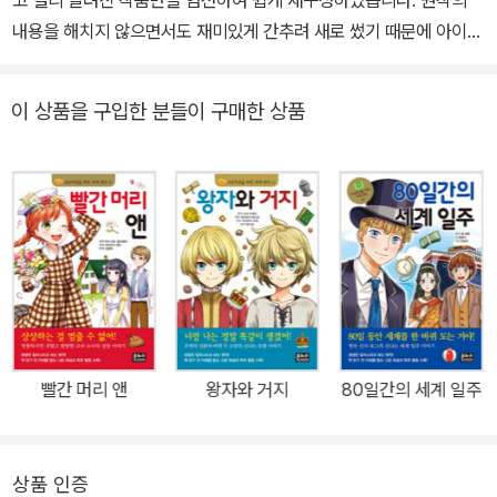
고 널리 알려진 작품만을 엄선하여 쉽게 재구성하였습니다. 원작의
내용을 해치지 않으면서도 재미있게 간추려 새로 썼기 때문에 아이들
이 부담 없이 술술 읽을 수 있고, 완역본에 대한 관심과 흥미도 자연스
럽게 높일 수 있습니다. 또한 한 장의 길이가 짧아서 지루하지 않으며,
이 상품을 구입한 분들이 구매한 상품
만화영화를 보는 듯한 아기자기한 삽화는 읽기에 대한 거부감을 줄이
는 데 도움이 됩니다. 책 읽기를 돕는 체계적인 3단계 구성 일본에서
35만부 이상 판매된 베스트셀러 시리즈 2014년 일본에서 처음 출간
된 이 시리즈는 현재까지 35만 부 이상이 팔린 베스트셀러입니다. 고
전 명작을 쉽게 풀어 새로 썼을 뿐만 아니라, 책 읽기 전 그림으로 된
<이야기 길잡이> 코너를 수록해 등장인물, 줄거리, 시대 배경 등에
대해 알려 주어 책에 대한 이해를 도와줍니다. 또한 이번에 출간된 한
글 번역본에는 일본판에는 없는 <책 읽기 워크북>을 수록해 올바른
책읽기 방법을 알려 주고 독후 활동을 도와줍니다. 본문 뒤에 나와 있
빨간 머리 앤
왕자와 거지
80일간의 세계 일주
는 <더 생각해 보기> <독서 기록장> <상상하기> <편지 쓰기> 등의
다양한 활동을 통해 아이들은 자신만의 생각을 정리하고 논리력과 표
현력을 키울 수 있습니다. <책읽기 3단계> * 1단계 : <이야기 길잡이
상품 인증