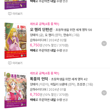
택배
로 주문하면
내일
수령
변경
미리보기
레트로 공책(4종 중 택1)
오 헨리 단편선
-
초등학생을 위한 세계 명작 56
양태석
(글),
오 헨리
(원작),
한송이
(그림)
은하수미디어
|
2024년 02월
6,750
원 (10% 할인 / 370원)
택배
로 주문하면
내일
수령
변경
미리보기
레트로 공책(4종 중 택1)
폭풍의 언덕
-
초등학생을 위한 세계 명작 42
양태석
(지은이),
에밀리 브론테
(원작),
조성경
(그림)
은하수미디어
|
2024년 01월
6,750
원 (10% 할인 / 370원)
택배
로 주문하면
내일
수령
변경