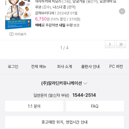
아사히카와 히요리
(그림),
남궁가윤
(옮긴이),
요코야마 요
우코
(감수),
나스다 준
(편역)
은하수미디어
|
2024년 01월
6,750
원 (10% 할인 / 370원)
택배
로 주문하면
내일
수령
변경
미리보기
1 / 4
로그인
전체 메뉴
회사 소개
출판사 안내
PC 버전
(주)알라딘커뮤니케이션
1544-2514
일반문의 (발신자 부담)
1:1 문의
FAQ
중고매장 위치, 영업시간 안내