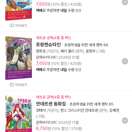
7,650
원 (10% 할인 / 420원)
택배
로 주문하면
내일
수령
변경
미리보기
레트로 공책(4종 중 택1)
프랑켄슈타인
-
초등학생을 위한 세계 명작 66
정회성
(지은이),
메리 셸리
(원작),
윤현우
(그림)
은하수미디어
|
2026년 01월
7,650
원 (10% 할인 / 420원)
택배
로 주문하면
내일
수령
변경
미리보기
레트로 공책(4종 중 택1)
안데르센 동화집
-
초등학생을 위한 세계 명작 65
양태석
(지은이),
한스 크리스티안 안데르센
(원작),
김혜연
(그림)
은하수미디어
|
2025년 11월
6,750
원 (10% 할인 / 370원)