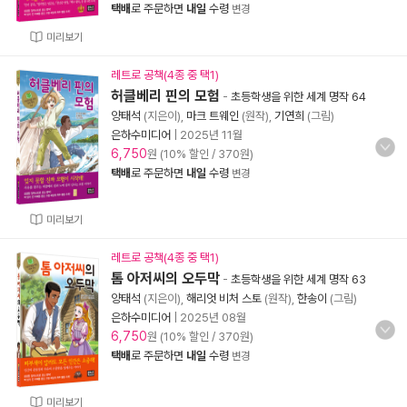
택배
로 주문하면
내일
수령
변경
미리보기
레트로 공책(4종 중 택1)
허클베리 핀의 모험
-
초등학생을 위한 세계 명작 64
양태석
(지은이),
마크 트웨인
(원작),
기연희
(그림)
은하수미디어
|
2025년 11월
6,750
원 (10% 할인 / 370원)
택배
로 주문하면
내일
수령
변경
미리보기
레트로 공책(4종 중 택1)
톰 아저씨의 오두막
-
초등학생을 위한 세계 명작 63
양태석
(지은이),
해리엇 비처 스토
(원작),
한송이
(그림)
은하수미디어
|
2025년 08월
6,750
원 (10% 할인 / 370원)
택배
로 주문하면
내일
수령
변경
미리보기