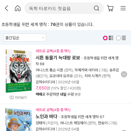
초등학생을 위한 세계 명작 :
76
권의 상품이 있습니다.
표지 보기
표지 안보기
레트로 공책(4종 중 택1)
시튼 동물기 늑대왕 로보
-
초등학생을 위한 세계 명
작 68
어니스트 톰슨 시튼
(원작),
히메카와 아키라
(그림),
송주은
(옮긴이),
요코야마 요우코
(감수),
치바 시게키
(편역)
은하수미디어
|
2026년 06월
7,650
원 (10% 할인 / 420원)
택배
로 주문하면
내일
수령
변경
미리보기
레트로 공책(4종 중 택1)
노인과 바다
-
초등학생을 위한 세계 명작 67
양태석
(지은이),
어니스트 헤밍웨이
(원작),
한송이
(그림)
은하수미디어
|
2026년 04월