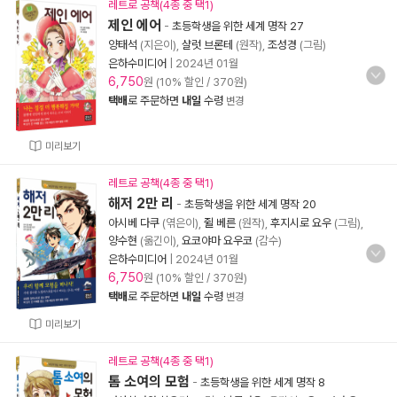
레트로 공책(4종 중 택1)
제인 에어
-
초등학생을 위한 세계 명작 27
양태석
(지은이),
샬럿 브론테
(원작),
조성경
(그림)
은하수미디어
|
2024년 01월
6,750
원 (10% 할인 / 370원)
택배
로 주문하면
내일
수령
변경
미리보기
레트로 공책(4종 중 택1)
해저 2만 리
-
초등학생을 위한 세계 명작 20
아시베 다쿠
(엮은이),
쥘 베른
(원작),
후지시로 요우
(그림),
양수현
(옮긴이),
요코야마 요우코
(감수)
은하수미디어
|
2024년 01월
6,750
원 (10% 할인 / 370원)
택배
로 주문하면
내일
수령
변경
미리보기
레트로 공책(4종 중 택1)
톰 소여의 모험
-
초등학생을 위한 세계 명작 8