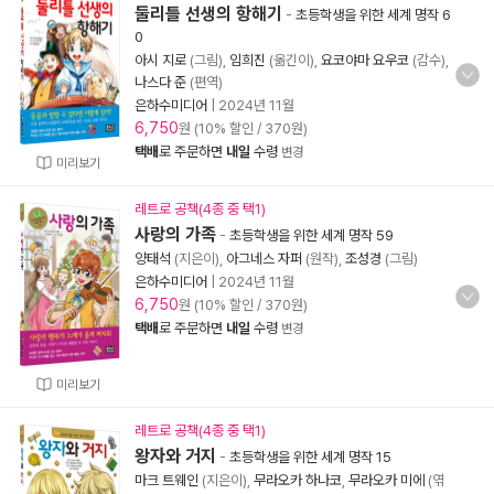
둘리틀 선생의 항해기
-
초등학생을 위한 세계 명작 6
0
아시 지로
(그림),
임희진
(옮긴이),
요코야마 요우코
(감수),
나스다 준
(편역)
은하수미디어
|
2024년 11월
6,750
원 (10% 할인 / 370원)
택배
로 주문하면
내일
수령
변경
미리보기
레트로 공책(4종 중 택1)
사랑의 가족
-
초등학생을 위한 세계 명작 59
양태석
(지은이),
아그네스 자퍼
(원작),
조성경
(그림)
은하수미디어
|
2024년 11월
6,750
원 (10% 할인 / 370원)
택배
로 주문하면
내일
수령
변경
미리보기
레트로 공책(4종 중 택1)
왕자와 거지
-
초등학생을 위한 세계 명작 15
마크 트웨인
(지은이),
무라오카 하나코
,
무라오카 미에
(엮