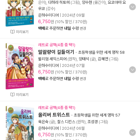
은이),
다하라 히토에
(그림),
양수현
(옮긴이),
요코야마 요
우코
(감수)
은하수미디어
|
2024년 09월
6,750
원 (10% 할인 / 370원)
택배
로 주문하면
내일
수령
변경
미리보기
레트로 공책(4종 중 택1)
말괄량이 길들이기
-
초등학생을 위한 세계 명작 58
윌리엄 셰익스피어
(원작),
양태석
(글),
김혜연
(그림)
은하수미디어
|
2024년 07월
6,750
원 (10% 할인 / 370원)
택배
로 주문하면
내일
수령
변경
미리보기
레트로 공책(4종 중 택1)
올리버 트위스트
-
초등학생을 위한 세계 명작 57
육은숙
(글),
찰스 디킨스
(원작),
조성경
(그림)
은하수미디어
|
2024년 06월
6,750
원 (10% 할인 / 370원)