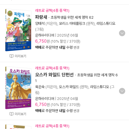
레트로 공책(4종 중 택1)
파랑새
-
초등학생을 위한 세계 명작 62
양태석
(지은이),
모리스 마테를링크
(원작),
라임스튜디오
(그림)
은하수미디어
|
2025년 06월
6,750
원 (10% 할인 / 370원)
택배
로 주문하면
내일
수령
변경
미리보기
레트로 공책(4종 중 택1)
오스카 와일드 단편선
-
초등학생을 위한 세계 명작 6
1
육은숙
(지은이),
오스카 와일드
(원작),
라임스튜디오
(그
림)
은하수미디어
|
2025년 04월
6,750
원 (10% 할인 / 370원)
택배
로 주문하면
내일
수령
변경
미리보기
레트로 공책(4종 중 택1)