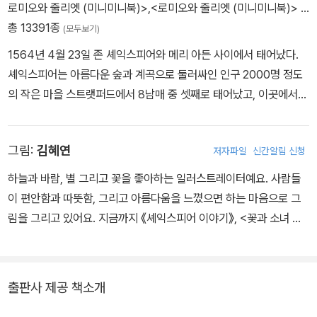
로미오와 줄리엣 (미니미니북)>
,
<로미오와 줄리엣 (미니미니북)>
…
총 13391종
(모두보기)
1564년 4월 23일 존 셰익스피어와 메리 아든 사이에서 태어났다.
셰익스피어는 아름다운 숲과 계곡으로 둘러싸인 인구 2000명 정도
의 작은 마을 스트랫퍼드에서 8남매 중 셋째로 태어났고, 이곳에서
학교를 다녔다. 주로 《성경》과 고전을 통해 읽기와 쓰기를 배웠고 라
틴어 격언도 암송하곤 했다. 열한 살에 입학한 문법 학교에서 문법, 논
그림:
김혜연
저자파일
신간알림 신청
리학, 수사학, 문학 등을 배웠는데, 《성경》과 더불어 오비디우스의
《변신》은 셰익스피어에게 상상력의 원천이 된다. 그리스어도 배웠지
하늘과 바람, 별 그리고 꽃을 좋아하는 일러스트레이터예요. 사람들
만 그리 신통하지는 않았다. 그 때문에 동시대 극작가 벤 존슨은 “라
이 편안함과 따뜻함, 그리고 아름다움을 느꼈으면 하는 마음으로 그
틴어는 신통하지 않고, 그리스어는 더 말할 것이 없다”라고 셰익스피
림을 그리고 있어요. 지금까지 《셰익스피어 이야기》, <꽃과 소녀 컬
어를 조롱하기도 했다. 그러나 셰익스피어의 타고난 언어 구사 능력,
러링북> 시리즈, <키라의 감정학교> 시리즈 등에 그림을 그렸습니
무대 예술에 대한 천부적인 감각, 다양한 경험, 인간에 대한 심오한 이
다.
해는 그를 위대한 극작가로 만들기에 부족함이 없었다. 그는 제대로
출판사 제공 책소개
교육받지는 못했지만, 자연으로부터 모든 것을 배운 자연의 아들이자
천재였다. 1590년대 초반 셰익스피어가 집필한 《타이터스 앤드로니