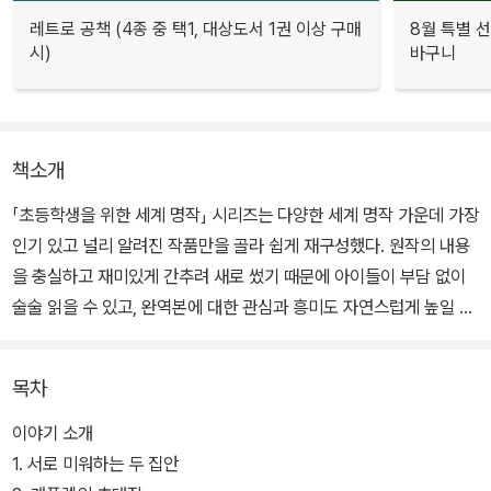
레트로 공책 (4종 중 택1, 대상도서 1권 이상 구매
8월 특별 선
시)
바구니
책소개
「초등학생을 위한 세계 명작」 시리즈는 다양한 세계 명작 가운데 가장
인기 있고 널리 알려진 작품만을 골라 쉽게 재구성했다. 원작의 내용
을 충실하고 재미있게 간추려 새로 썼기 때문에 아이들이 부담 없이
술술 읽을 수 있고, 완역본에 대한 관심과 흥미도 자연스럽게 높일 수
있다. 또 한 장의 길이가 짧아서 지루하지 않으며, 만화 영화 같은 예
쁜 일러스트가 들어 있어 책 읽기에 대한 거부감을 줄이는 데 도움이
목차
된다.
이야기 소개
이탈리아 베로나의 유명한 두 집안 몬터규와 캐풀렛은 오래전부터 원
1. 서로 미워하는 두 집안