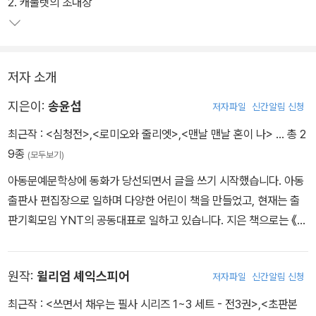
수 사이였다. 어느 날 몬터규의 아들 로미오는 캐풀렛의 딸 줄리엣에
2. 캐풀렛의 초대장
게 첫눈에 반한다. 두 사람은 비밀 결혼식을 올리지만, 온갖 시련을 겪
게 된다. 로미오와 줄리엣의 사랑은 과연 이루어질 수 있을까?
저자 소개
지은이:
송윤섭
저자파일
신간알림 신청
최근작 :
<심청전>
,
<로미오와 줄리엣>
,
<맨날 맨날 혼이 나>
… 총 2
9종
(모두보기)
아동문예문학상에 동화가 당선되면서 글을 쓰기 시작했습니다. 아동
출판사 편집장으로 일하며 다양한 어린이 책을 만들었고, 현재는 출
판기획모임 YNT의 공동대표로 일하고 있습니다. 지은 책으로는 《책
속으로 들어간 공룡》, 《책 만드는 마법사 고양이》, 《신통방통 우리놀
이》, 《화가 나도 괜찮아》, 《세종대왕이 사랑한 조선 최고의 발명가 장
원작:
윌리엄 셰익스피어
저자파일
신간알림 신청
영실》 등이 있습니다.
최근작 :
<쓰면서 채우는 필사 시리즈 1~3 세트 - 전3권>
,
<초판본