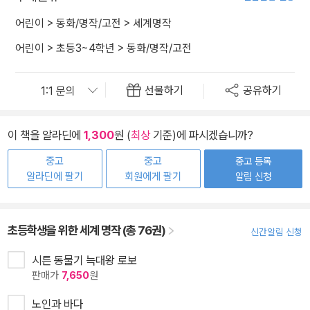
어린이
>
동화/명작/고전
>
세계명작
어린이
>
초등3~4학년
>
동화/명작/고전
선물하기
공유하기
이 책을 알라딘에
1,300
원 (
최상
기준)에 파시겠습니까?
중고
중고
중고 등록
알라딘에 팔기
회원에게 팔기
알림 신청
초등학생을 위한 세계 명작 (총 76권)
신간알림 신청
시튼 동물기 늑대왕 로보
판매가
7,650
원
노인과 바다