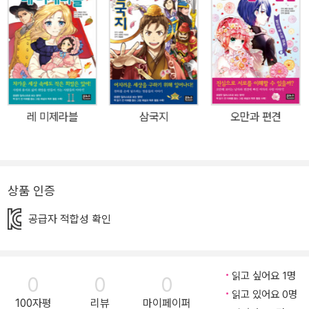
된 <이야기 소개> 코너를 수록해 등장인물, 줄거리, 이야기의 배경
등에 대해 알려 주어 책에 대한 이해를 도와줍니다. 또 본문 뒤에 <올
바른 독서 방법>을 수록해 올바른 책 읽기 방법을 알려 주고, <더 생
각해 보기>, <독서 기록장>, <상상하기>, <편지 쓰기> 등의 다양한
활동을 통해 독후 활동을 재미있게 할 수 있도록 돕습니다. 아이들은
자기 생각을 정리하며 논리력과 표현력을 키울 수 있습니다. <책 읽
레 미제라블
삼국지
오만과 편견
기 3단계> * 1단계: <이야기 소개>를 읽으며 책 속 등장인물, 줄거
리, 배경 등에 대해 알아봐요! * 2단계: <본문>을 재미있게 읽어요! *
3단계: 책을 읽은 뒤 <더 생각해 보기>, <독서 기록장>, <상상하기
>, <편지 쓰기> 등 다양한 부록을 통해 논리력과 표현력을 키워요!
상품 인증
▶ 본문 소개 죽음도 우리를 갈라놓지 못해! 오랜 원수인 두 가문 사이
공급자 적합성 확인
에서 피어난 슬픈 사랑 이야기 이탈리아 베로나의 유명한 두 집안 몬
터규와 캐풀렛은 오래전부터 원수 사이였어요. 어느 날 몬터규의 아
들 로미오는 캐풀렛의 딸 줄리엣에게 첫눈에 반해요. 두 사람은 비밀
읽고 싶어요 1명
0
0
0
결혼식을 올리지만, 온갖 시련을 겪게 되는데……. 로미오와 줄리엣의
읽고 있어요 0명
사랑은 과연 이루어질 수 있을까요?
100자평
리뷰
마이페이퍼