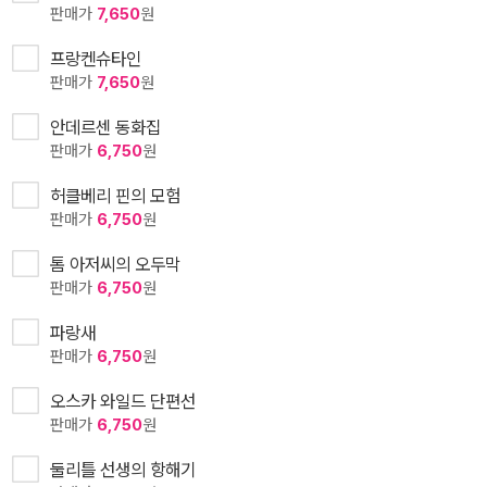
판매가
7,650
원
프랑켄슈타인
판매가
7,650
원
안데르센 동화집
판매가
6,750
원
허클베리 핀의 모험
판매가
6,750
원
톰 아저씨의 오두막
판매가
6,750
원
파랑새
판매가
6,750
원
오스카 와일드 단편선
판매가
6,750
원
둘리틀 선생의 항해기