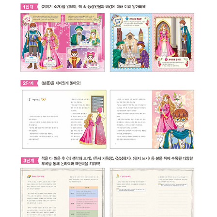
커스》, 《헨리 6세》, 《리처드 3세》 등이 런던 무대에서 상연되었다.
특히 《헨리 6세》는 공전의 히트를 기록했다. 그에 대해 악의에 찬 비
난도 없지 않았지만, 시간이 지날수록 그의 작품은 인기를 더해 갔다.
1623년 벤 존슨은 그리스와 로마의 극작가와 견줄 수 있는 사람은 오
직 셰익스피어뿐이라고 호평하며, 그는 “어느 한 시대 사람이 아니라,
모든 시대의 사람”이라고 칭찬했다. 1668년 존 드라이든은 셰익스피
어를 “가장 크고 포괄적인 영혼”이라고 극찬했다. 셰익스피어는 159
0년에서 1613년에 이르기까지 10편의 비극(로마극 포함), 18편의
희극, 10편의 역사극, 그리고 시집 《소네트》를 집필했다. 38편의 희
곡 작품들은 상연 연대에 따라 대개 4기로 분류된다.