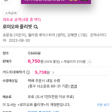
소득공제
레트로 공책(4종 중 택1)
로미오와 줄리엣
송윤섭
(지은이),
윌리엄 셰익스피어
(원작),
김혜연
(그림)
은하수미디
어
2023-08-30
정가
7,500원
6,750
판매가
원
(10% 할인) +
마일리지 370원
5,738
카드최대혜택가
원
수령예상일
택배 주문시 내일 수령
(중구 서소문로 89-31 기준)
변경
배송료
유료 (도서 1만5천원 이상 무료)
이 도서는 <
로미오와 줄리엣
>의 개정판입니다.
구판 보기