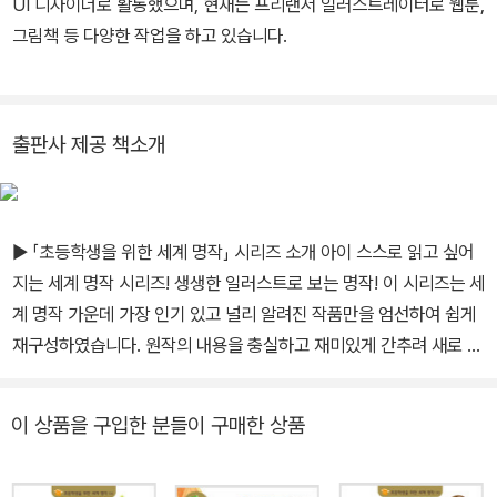
UI 디자이너로 활동했으며, 현재는 프리랜서 일러스트레이터로 웹툰,
웬디 남매, 그리고 잃어버린 소년들이 펼치는 신나는 모험을 다룬다.
그림책 등 다양한 작업을 하고 있습니다.
어느 밤, 창문으로 뛰어든 피터에게서 나는 법을 배운 웬디와 존과 마
이클은 환상의 섬 네버랜드로 떠난다. 악명이 자자한 후크 선장의 해
적단과 전투를 벌이며 아이들은 한 뼘 더 성장한다. 쾌활하고 순수하
고 매정한, 무한한 가능성으로 펼쳐진 세계. 『피터 팬』은 유년의 추억
출판사 제공 책소개
으로 전 세계인의 가슴에 남았다. 배리는 일찍이 명성을 쌓은 성공한
작가였다. 대표작으로는 희곡 「퀄리티 스트리트」(1901), 「훌륭한 크
라이튼」(1902), 「메리 로즈」(1920) 등이 있다. 1913년 조지 5세 왕
▶ 「초등학생을 위한 세계 명작」 시리즈 소개 아이 스스로 읽고 싶어
으로부터 준남작 칭호를 받았으며 1922년에 메리트 훈장을 받았다.
지는 세계 명작 시리즈! 생생한 일러스트로 보는 명작! 이 시리즈는 세
그는 기부의 일환으로 <피터 팬>과 관련된 저작권을 1929년 런던의
계 명작 가운데 가장 인기 있고 널리 알려진 작품만을 엄선하여 쉽게
그레이트 오몬드 스트리트 병원에 넘겼다. 런던의 웨스트엔드에 위치
재구성하였습니다. 원작의 내용을 충실하고 재미있게 간추려 새로 썼
한 요양원에서 1937년 폐렴으로 숨을 거뒀다.
기 때문에 아이들이 부담 없이 술술 읽을 수 있고, 완역본에 대한 관심
과 흥미도 자연스럽게 높일 수 있습니다. 또 한 장의 길이가 짧아서 지
이 상품을 구입한 분들이 구매한 상품
루하지 않으며, 만화 영화를 보는 것 같은 예쁜 일러스트가 들어 있어
책 읽기에 대한 거부감을 줄이는 데 도움이 됩니다. 책 읽기를 돕는 체