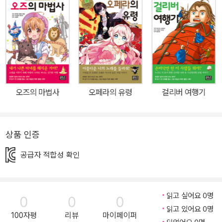
계적인 3단계 구성! 이 시리즈는 책을 읽기 전에 그림으로 된 <이야
기 소개> 코너를 수록해 등장인물, 줄거리, 이야기의 배경 등에 대해
알려 주어 책에 대한 이해를 도와줍니다. 또 본문 뒤에 <올바른 독서
방법>을 수록해 올바른 책 읽기 방법을 알려 주고, <더 생각해 보기
>, <독서 기록장>, <상상하기>, <편지 쓰기> 등의 다양한 활동을 통
해 독후 활동을 재미있게 할 수 있도록 돕습니다. 아이들은 자기 생각
을 정리하며 논리력과 표현력을 키울 수 있습니다. <책읽기 3단계>
오즈의 마법사
오페라의 유령
걸리버 여행기
* 1단계 : <이야기 소개>를 읽으며 책 속 등장인물, 줄거리, 배경 등
에 대해 알아봐요! * 2단계 : <본문>을 재미있게 읽어요! * 3단계 :
책을 읽은 뒤 <더 생각해 보기>, <독서 기록장>, <상상하기>, <편지
상품 인증
쓰기> 등 다양한 부록을 통해 논리력과 표현력을 키워요!
공급자 적합성 확인
읽고 싶어요 0명
0
0
0
읽고 있어요 0명
100자평
리뷰
마이페이퍼