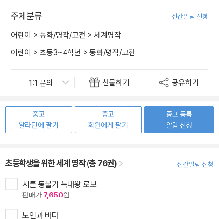
주제분류
신간알림 신청
어린이
>
동화/명작/고전
>
세계명작
어린이
>
초등3~4학년
>
동화/명작/고전
선물하기
공유하기
중고
중고
중고 등록
알라딘에 팔기
회원에게 팔기
알림 신청
초등학생을 위한 세계 명작 (총 76권)
신간알림 신청
시튼 동물기 늑대왕 로보
판매가
7,650
원
노인과 바다