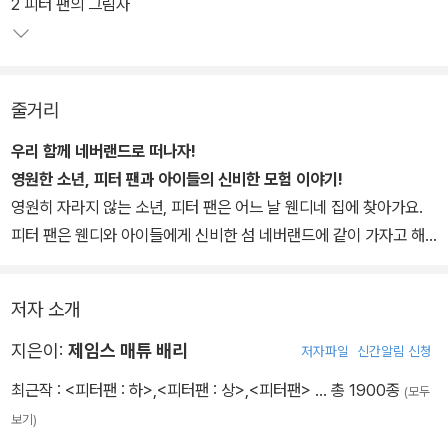
줄거리, 이야기의 배경 등에 대해 알려 주어 책에 대한 이해를 도와준
2 피터 팬의 그림자
다. 또 본문 뒤에 '올바른 독서 방법'을 수록해 올바른 책 읽기 방법을
알려 주고, '더 생각해 보기', '독서 기록장', '상상하기', '편지 쓰기' 등
의 다양한 활동을 통해 독후 활동을 재미있게 할 수 있도록 돕는다. 아
줄거리
이들은 자기 생각을 정리하며 논리력과 표현력을 키울 수 있다.
우리 함께 네버랜드로 떠나자!
영원한 소년, 피터 팬과 아이들의 신비한 모험 이야기!
영원히 자라지 않는 소년, 피터 팬은 어느 날 웬디네 집에 찾아가요.
피터 팬은 웬디와 아이들에게 신비한 섬 네버랜드에 같이 가자고 해
요.
웬디네 아이들은 피터 팬과 함께 어떤 신나는 모험을 하게 될까요?
저자 소개
피터 팬은 무시무시한 해적, 후크 선장을 무찌를 수 있을까요?
지은이:
제임스 매튜 배리
저자파일
신간알림 신청
최근작 :
<피터팬 : 하>
,
<피터팬 : 상>
,
<피터팬>
… 총 1900종
(모두
보기)