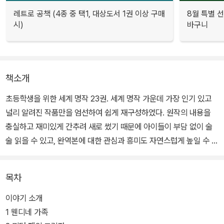
레트로 공책 (4종 중 택1, 대상도서 1권 이상 구매
8월 특별 선
시)
바구니
책소개
초등학생을 위한 세계 명작 23권. 세계 명작 가운데 가장 인기 있고
널리 알려진 작품만을 엄선하여 쉽게 재구성하였다. 원작의 내용을
충실하고 재미있게 간추려 새로 썼기 때문에 아이들이 부담 없이 술
술 읽을 수 있고, 완역본에 대한 관심과 흥미도 자연스럽게 높일 수 있
다. 또 한 장의 길이가 짧아서 지루하지 않으며, 만화 영화를 보는 것
같은 예쁜 일러스트가 들어 있어 책 읽기에 대한 거부감을 줄이는 데
목차
도움이 된다.
이야기 소개
책을 읽기 전에 그림으로 된 '이야기 소개' 코너를 수록해 등장인물,
1 웬디네 가족