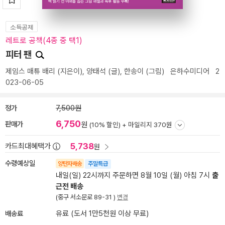
소득공제
레트로 공책(4종 중 택1)
피터 팬
제임스 매튜 배리
(지은이),
양태석
(글),
한송이
(그림)
은하수미디어
2
023-06-05
정가
7,500원
6,750
판매가
원
(10% 할인) +
마일리지 370원
5,738
카드최대혜택가
원
수령예상일
양탄자배송
주말특급
내일(일) 22시까지 주문하면 8월 10일 (월) 아침 7시
출
근전 배송
(중구 서소문로 89-31 )
변경
배송료
유료 (도서 1만5천원 이상 무료)