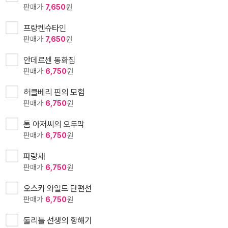
판매가
7,650
원
프랑켄슈타인
판매가
7,650
원
안데르센 동화집
판매가
6,750
원
허클베리 핀의 모험
판매가
6,750
원
톰 아저씨의 오두막
판매가
6,750
원
파랑새
판매가
6,750
원
오스카 와일드 단편선
판매가
6,750
원
둘리틀 선생의 항해기