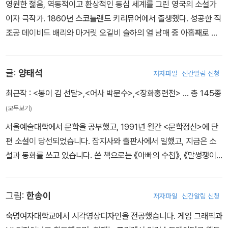
영원한 젊음, 역동적이고 환상적인 동심 세계를 그린 영국의 소설가
이자 극작가. 1860년 스코틀랜드 키리뮤어에서 출생했다. 성공한 직
조공 데이비드 배리와 마거릿 오길비 슬하의 열 남매 중 아홉째로 태
어났다. 어릴 적부터 작고 연약했던 배리는 공상에 빠지곤 했다. 에든
버러 대학에 진학해 신문에 연극 비평을 기고하면서 작가로서의 재능
글:
양태석
저자파일
신간알림 신청
을 확인했다. 졸업 후, 언론인의 꿈을 품고 런던에서 기자 생활을 시작
했다. 1897년 루엘린 데이비스 가족과 인연을 맺은 배리는 평생에
최근작 :
<봉이 김 선달>
,
<어사 박문수>
,
<장화홍련전>
… 총 145종
걸쳐 깊은 관계를 유지했다. 켄싱턴 공원에서의 조우 이후, 루엘린 데
(모두보기)
이비스가(家) 아이들은 피터 팬이 처음 등장하는 소설 『조그만 흰
서울예술대학에서 문학을 공부했고, 1991년 월간 <문학정신>에 단
새』(1902)와 『켄싱턴 공원의 피터 팬』(1902)을 비롯하여 희곡 「피
편 소설이 당선되었습니다. 잡지사와 출판사에서 일했고, 지금은 소
터 팬, 자라지 않는 소년」(1904)에 영향을 끼쳤다. 희곡을 토대로 한
설과 동화를 쓰고 있습니다. 쓴 책으로는 《아빠의 수첩》, 《말썽쟁이
소설 『피터와 웬디』가 1911년 간행되고 1921년부터는 『피터 팬과 웬
를 변화시킨 7명의 위인들》, <초등학생을 위한 우리 고전> 시리즈,
디』라는 제목으로 메이블 루시 애트웰의 삽화와 함께 소개됐다. 이후
<초등학생을 위한 세계 명작> 시리즈 등이 있습니다. 《아빠의 수첩》
수많은 영화, 연극, 애니메이션 등으로 변주되며 불후의 명작으로 자
그림:
한송이
저자파일
신간알림 신청
과 《말썽쟁이를 변화시킨 7명의 위인들》은 교과서에 수록되었습니
리매김했다. 한편 배리는 연극배우인 메리 안셀과 1894년에 결혼했
다.
숙명여자대학교에서 시각영상디자인을 전공했습니다. 게임 그래픽과
으나 15년 뒤 이혼했다. 『피터 팬』은 영원히 늙지 않는 소년 피터와