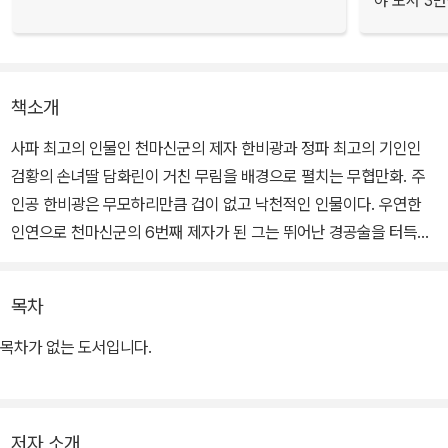
야 도서 3만
책소개
사파 최고의 인물인 천마신군의 제자 한비광과 정파 최고의 기인인
검황의 손녀딸 담화린이 거친 무림을 배경으로 펼치는 무협만화. 주
인공 한비광은 무모하리만큼 겁이 없고 낙천적인 인물이다. 우연한
인연으로 천마신군의 6번째 제자가 된 그는 뛰어난 경공술을 터득하
고 있으며 한번 본 무술은 그대로 따라할 수 있는 무술의 천재이다. 뛰
어난 미색을 갖춘 여주인공 담화린은 정파중의 으뜸인 검황의 손녀딸
목차
로 실종된 할아버지를 찾기 위해 남장으로 변장하고 강호를 누비다
한비광을 만나 사랑을 키워간다.
목차가 없는 도서입니다.
저자 소개