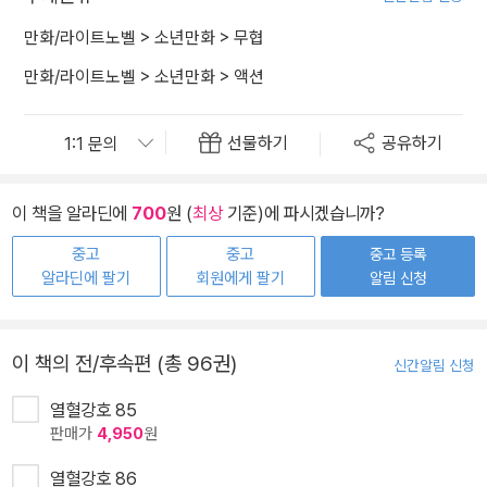
만화/라이트노벨
>
소년만화
>
무협
만화/라이트노벨
>
소년만화
>
액션
선물하기
공유하기
이 책을 알라딘에
700
원 (
최상
기준)에 파시겠습니까?
중고
중고
중고 등록
알라딘에 팔기
회원에게 팔기
알림 신청
이 책의 전/후속편 (총 96권)
신간알림 신청
열혈강호 85
판매가
4,950
원
열혈강호 86