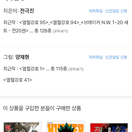
지은이:
전극진
저자파일
신간알림 신청
최근작 :
<열혈강호 95>
,
<열혈강호 94>
,
<브레이커 N.W. 1~20 세
트 - 전20권>
… 총 128종
(모두보기)
그림:
양재현
저자파일
신간알림 신청
최근작 :
<열혈강호 1>
… 총 115종
(모두보기)
<열혈강호 41>
이 상품을 구입한 분들이 구매한 상품