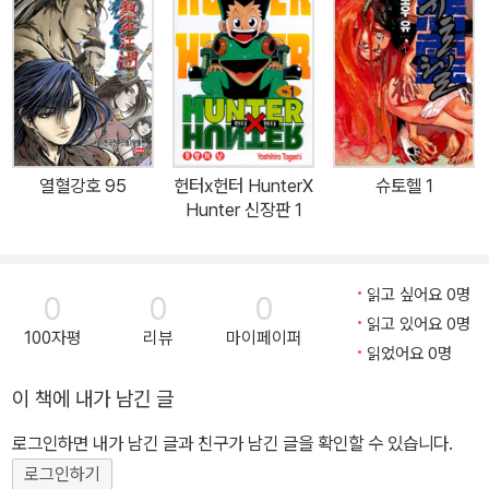
열혈강호 95
헌터x헌터 HunterX
슈토헬 1
Hunter 신장판 1
읽고 싶어요 0명
0
0
0
읽고 있어요 0명
100자평
리뷰
마이페이퍼
읽었어요 0명
이 책에 내가 남긴 글
로그인하면 내가 남긴 글과 친구가 남긴 글을 확인할 수 있습니다.
로그인하기