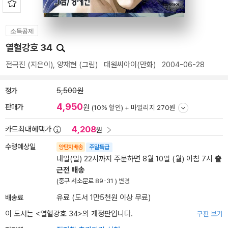
소득공제
열혈강호 34
전극진
(지은이),
양재현
(그림)
대원씨아이(만화)
2004-06-28
정가
5,500원
4,950
판매가
원
(10% 할인) +
마일리지 270원
4,208
카드최대혜택가
원
수령예상일
양탄자배송
주말특급
내일(일) 22시까지 주문하면 8월 10일 (월) 아침 7시
출
근전 배송
(중구 서소문로 89-31 )
변경
배송료
유료 (도서 1만5천원 이상 무료)
이 도서는 <
열혈강호 34
>의 개정판입니다.
구판 보기