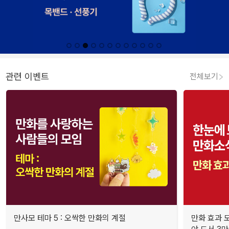
관련 이벤트
전체보기
만사모 테마 5 : 오싹한 만화의 계절
만화 효과 모