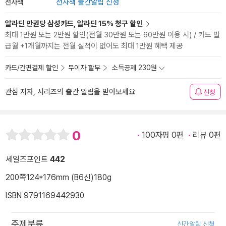
전자책
전자책 출간알림 신청
알라딘 만권당 삼성카드, 알라딘 15% 청구 할인
최대 1만원 또는 2만원 할인(전월 30만원 또는 60만원 이용 시) / 카드 발
급월 +1개월까지는 전월 실적이 없어도 최대 1만원 혜택 제공
카드/간편결제 할인
무이자 할부
소득공제 230원
관심 저자, 시리즈의 출간 알림을 받아보세요
신청
0
100자평 0편
리뷰 0편
세일즈포인트
442
200쪽
124*176mm (B6신)
180g
ISBN 9791169442930
주제분류
신간알림 신청