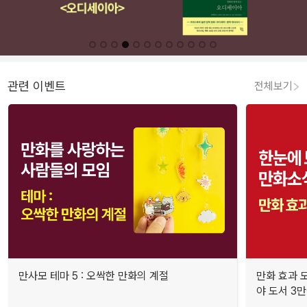
관련 이벤트
전체보기
만사모 테마 5 : 오싹한 만화의 계절
만화 효과 모
야 도서 3만