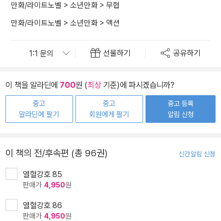
만화/라이트노벨
>
소년만화
>
무협
만화/라이트노벨
>
소년만화
>
액션
선물하기
공유하기
이 책을 알라딘에
700
원 (
최상
기준)에 파시겠습니까?
중고
중고
중고 등록
알라딘에 팔기
회원에게 팔기
알림 신청
이 책의 전/후속편 (총 96권)
신간알림 신청
열혈강호 85
판매가
4,950
원
열혈강호 86
판매가
4,950
원