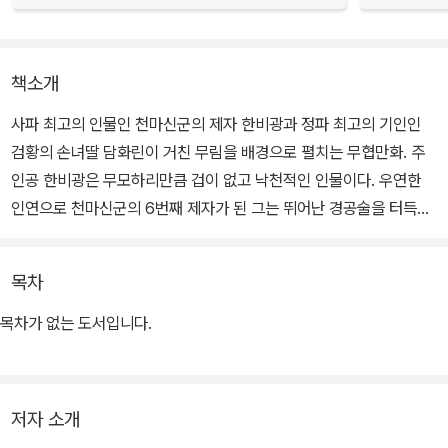
책소개
사파 최고의 인물인 천마신군의 제자 한비광과 정파 최고의 기인인
검황의 손녀딸 담화린이 거친 무림을 배경으로 펼치는 무협만화. 주
인공 한비광은 무모하리만큼 겁이 없고 낙천적인 인물이다. 우연한
인연으로 천마신군의 6번째 제자가 된 그는 뛰어난 경공술을 터득하
고 있으며 한번 본 무술은 그대로 따라할 수 있는 무술의 천재이다. 뛰
어난 미색을 갖춘 여주인공 담화린은 정파중의 으뜸인 검황의 손녀딸
목차
로 실종된 할아버지를 찾기 위해 남장으로 변장하고 강호를 누비다
한비광을 만나 사랑을 키워간다.
목차가 없는 도서입니다.
저자 소개