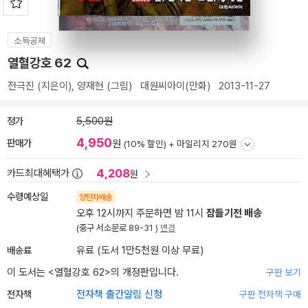
소득공제
열혈강호 62
전극진
(지은이),
양재현
(그림)
대원씨아이(만화)
2013-11-27
정가
5,500원
4,950
판매가
원
(10% 할인) +
마일리지 270원
4,208
카드최대혜택가
원
수령예상일
양탄자배송
오후 12시까지 주문하면 밤 11시
잠들기전 배송
(중구 서소문로 89-31 )
변경
배송료
유료 (도서 1만5천원 이상 무료)
이 도서는 <
열혈강호 62
>의 개정판입니다.
구판 보기
전자책
전자책 출간알림 신청
구판 전자책 구매