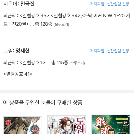
지은이:
전극진
저자파일
신간알림 신청
최근작 :
<열혈강호 95>
,
<열혈강호 94>
,
<브레이커 N.W. 1~20 세
트 - 전20권>
… 총 128종
(모두보기)
그림:
양재현
저자파일
신간알림 신청
최근작 :
<열혈강호 1>
… 총 115종
(모두보기)
<열혈강호 41>
이 상품을 구입한 분들이 구매한 상품