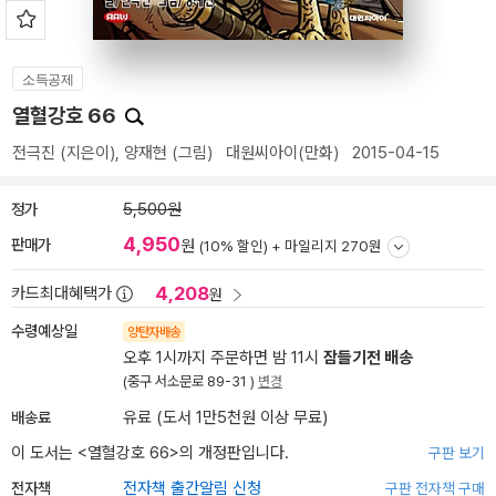
소득공제
열혈강호 66
전극진
(지은이),
양재현
(그림)
대원씨아이(만화)
2015-04-15
정가
5,500원
4,950
판매가
원
(10% 할인) +
마일리지 270원
4,208
카드최대혜택가
원
수령예상일
양탄자배송
오후 1시까지 주문하면 밤 11시
잠들기전 배송
(중구 서소문로 89-31 )
변경
배송료
유료 (도서 1만5천원 이상 무료)
이 도서는 <
열혈강호 66
>의 개정판입니다.
구판 보기
전자책
전자책 출간알림 신청
구판 전자책 구매