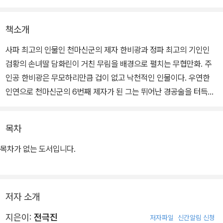
책소개
사파 최고의 인물인 천마신군의 제자 한비광과 정파 최고의 기인인
검황의 손녀딸 담화린이 거친 무림을 배경으로 펼치는 무협만화. 주
인공 한비광은 무모하리만큼 겁이 없고 낙천적인 인물이다. 우연한
인연으로 천마신군의 6번째 제자가 된 그는 뛰어난 경공술을 터득하
고 있으며 한번 본 무술은 그대로 따라할 수 있는 무술의 천재이다. 뛰
어난 미색을 갖춘 여주인공 담화린은 정파중의 으뜸인 검황의 손녀딸
목차
로 실종된 할아버지를 찾기 위해 남장으로 변장하고 강호를 누비다
한비광을 만나 사랑을 키워간다.
목차가 없는 도서입니다.
저자 소개
지은이:
전극진
저자파일
신간알림 신청