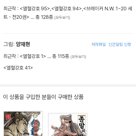
최근작 :
<열혈강호 95>
,
<열혈강호 94>
,
<브레이커 N.W. 1~20 세
트 - 전20권>
… 총 128종
(모두보기)
그림:
양재현
저자파일
신간알림 신청
최근작 :
<열혈강호 1>
… 총 115종
(모두보기)
<열혈강호 41>
이 상품을 구입한 분들이 구매한 상품