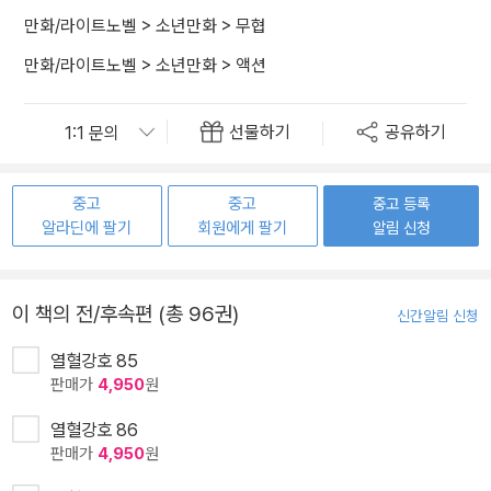
만화/라이트노벨
>
소년만화
>
무협
만화/라이트노벨
>
소년만화
>
액션
선물하기
공유하기
중고
중고
중고 등록
알라딘에 팔기
회원에게 팔기
알림 신청
이 책의 전/후속편 (총 96권)
신간알림 신청
열혈강호 85
판매가
4,950
원
열혈강호 86
판매가
4,950
원