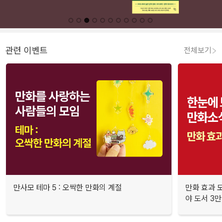
관련 이벤트
전체보기
만사모 테마 5 : 오싹한 만화의 계절
만화 효과 모
야 도서 3만