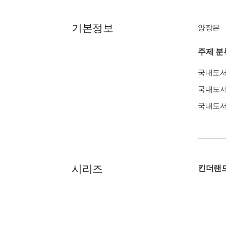
기본정보
양장본
주제 분
국내도
국내도
국내도
시리즈
킨더랜