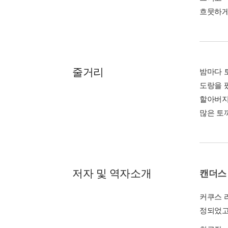
흐뭇하게
줄거리
밤마다 
도랑을 
할아버지
많은 토
저자 및 역자소개
캔더스
커쿠스 
정되었고