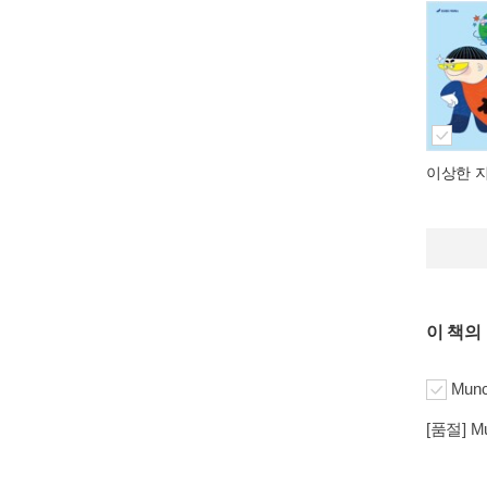
이상한 
이 책의
Munc
[품절] Mu