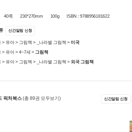
40쪽
230*270mm
100g
ISBN : 9788956181622
류
신간알림 신청
서
>
유아
>
그림책
>
_나라별 그림책
>
미국
서
>
유아
>
4~7세
>
그림책
서
>
유아
>
그림책
>
_나라별 그림책
>
외국 그림책
드 픽처북스
(총 89권 모두보기)
신간알림 신청