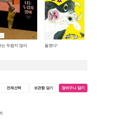
나는 두렵지 않아
들켰다!
전체선택
보관함 담기
장바구니 담기
r)