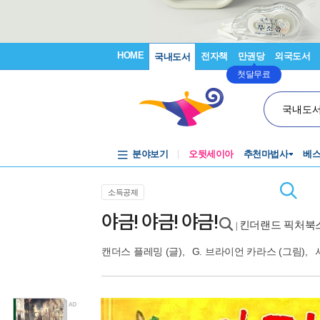
HOME
전자책
만권당
외국도서
국내도서
첫달무료
국내도
분야보기
오뒷세이아
추천마법사
베
소득공제
야금! 야금! 야금!
킨더랜드 픽처북스
|
캔더스 플레밍
(글),
G. 브라이언 카라스
(그림),