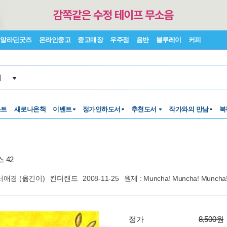
알라딘굿즈
온라인중고
중고매장
우주점
음반
블루레이
커피
서
스트
새로나온책
이벤트
정가인하도서
추천도서
작가와의 만남
북
 42
서애경
(옮긴이)
킨더랜드
2008-11-25
원제 : Muncha! Muncha! Muncha
정가
8,500원