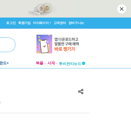
로그인
회원가입
마이페이지
고객센터
장바구니
(0)
펀드
북플
서재
투비컨티뉴드
창작플랫폼
투비컨티뉴드
!