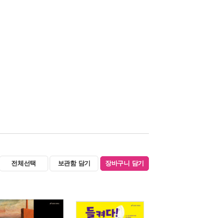
전체선택
보관함 담기
장바구니 담기