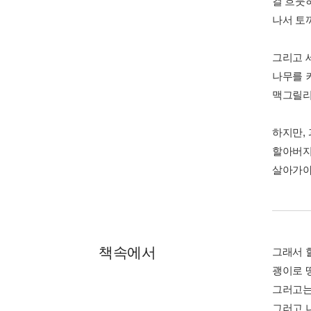
걸 흐뭇
나서 토
그리고 
나무를 
맥그릴리
하지만,
할아버지
살아가야
책속에서
그래서 
괭이로 
그러고는
그러고 