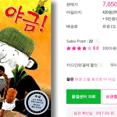
7,65
판매가
마일리지
420원(5
+ 5만원
배송료
유료 (도
Sales Point :
22
8.0
100자평(
카드/간편결제 할인
무이
절판
판권 소멸 등으로 더 이상 
품절센터 의뢰
보관함
- 절판 확인일 : 2017-03-15