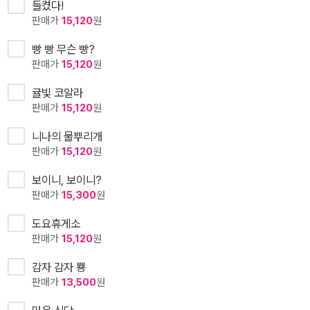
들켰다!
판매가
15,120
원
빵 빵 무슨 빵?
판매가
15,120
원
귤빛 코알라
판매가
15,120
원
니나의 물뿌리개
판매가
15,120
원
보이니, 보이니?
판매가
15,300
원
도요휴게소
판매가
15,120
원
감자 감자 뿅
판매가
13,500
원