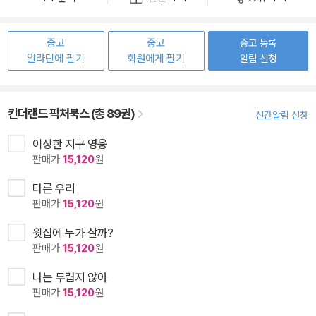
중고
중고
중고 등록
알라딘에 팔기
회원에게 팔기
알림 신청
킨더랜드 픽처북스 (총 89권)
신간알림 신청
이상한 지구 영웅
판매가
15,120
원
다른 우리
판매가
15,120
원
윗집에 누가 살까?
판매가
15,120
원
나는 두렵지 않아
판매가
15,120
원