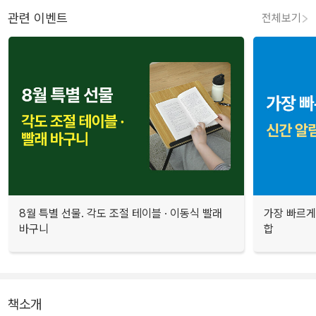
관련 이벤트
전체보기
8월 특별 선물. 각도 조절 테이블 · 이동식 빨래
가장 빠르게
바구니
합
책소개