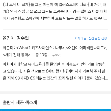
《더 크게 더 크게》를 그린 어린이 책 일러스트레이터로 《내 거야, 내
거!》 역시 직접 글을 쓰고 그림도 그렸습니다. 영국 팰머스 미술 대학
에서 공부했고 스페인에 체류하며 보트 만드는 일을 하기도 했습니
다. 지금은 영국으로 돌아와 살고 있습니다. 《내 거야, 내 거!》 외에 산
드라 혼의 글에 그림을 그린 《까마귀 둥지》 등이 있습니다.
옮긴이:
김수연
저자파일
신간알림 신청
최근작 :
<What? 키즈사이언스 : 나무>
,
<어린이 아라비안나이트>
,
<세계 전래 동화>
… 총 10종
(모두보기)
이화여자대학교 유아교육과를 졸업한 후 아동도서 번역가로 활동하
고 있습니다. 지은 책으로는 《어린 왕자》 《아버지가 가르쳐 주지 않
은 지혜 99가지》 《꼬리없는 인간의 꼬리 달린 이야기》등이 있습니
다.
출판사 제공 책소개