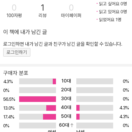
고 욕심 끝에 남는 건 외로움뿐이지요. 갖고 싶은 것을 몽땅 차지했는
읽고 싶어요 0명
0
1
0
데 오히려 점점 더 외로워지는 마빈의 이야기는 아이들에게 큰 울림
읽고 있어요 0명
100자평
리뷰
마이페이퍼
을 남깁니다.
읽었어요 1명
이 책에 내가 남긴 글
로그인하면 내가 남긴 글과 친구가 남긴 글을 확인할 수 있습니다.
로그인하기
구매자 분포
10대
0%
4.3%
20대
0%
0%
30대
0%
56.5%
40대
4.3%
13.0%
50대
4.3%
17.4%
60대
0%
0%