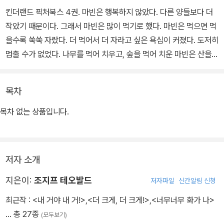
킨더랜드 픽처북스 4권. 마빈은 행복하지 않았다. 다른 양들보다 더
작았기 때문이다. 그래서 마빈은 많이 먹기로 했다. 마빈은 먹으면 먹
을수록 쑥쑥 자랐다. 더 먹어서 더 자라고 싶은 욕심이 커졌다. 도저히
멈출 수가 없었다. 나무를 먹어 치우고, 숲을 먹어 치운 마빈은 산을
먹어 치우고, 결국 지구까지 먹을 정도로 커졌다. 지구를 먹고 난 마빈
은 너무 쓸쓸했다. 주위에 아무도 없었기 때문이다. 어떻게 했을까?
목차
먹은 것을 다시 모두 토해 냈다.
목차 없는 상품입니다.
저자 소개
지은이:
조지프 테오발드
저자파일
신간알림 신청
최근작 :
<내 거야 내 거!>
,
<더 크게, 더 크게!>
,
<너무너무 화가 나>
… 총 27종
(모두보기)