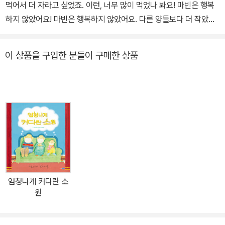
먹어서 더 자라고 싶었죠. 이런, 너무 많이 먹었나 봐요! 마빈은 행복
하지 않았어요! 마빈은 행복하지 않았어요. 다른 양들보다 더 작았거
든요. 마빈은 작아서 다른 친구들처럼 빨리 달릴 수도, 높이 뛰어 오를
수도 없었어요. 마빈은 더 커지고 싶었죠. 그래서 다른 양들이 식사를
이 상품을 구입한 분들이 구매한 상품
끝내고 쉴 때 마빈은 조금 더 먹었어요. 조금씩 더 먹을수록 점점 커졌
어요. 도저히 멈출 수가 없었어요. 나무를 먹어 치우고, 숲을 먹어 치
운 마빈은 산을 먹어 치우고, 결국 지구까지 먹을 정도로 커졌어요. 지
구를 먹고 난 마빈은 너무 쓸쓸했어요. 주위에 아무도 없었거든요. 어
떻게 했을까요? 먹은 것을 다시 모두 토해 냈어요. 매애애애애애! 욕
심의 크기가 이만큼! 한 손 가득 사탕을 쥐고서도 또 다른 손에 사탕을
쥐어 달라고 떼를 쓰는 아이들이 있습니다. 욕심이라는 단어를 알기
도 전에 남보다 더 많이 가지고 싶어 하지요. 모든 걸 혼자 독차지 하
려는 아이처럼, 초원에서 시작한 마빈의 이야기는 작은 욕심이 점점
엄청나게 커다란 소
더 커져 결국에는 통제가 안 되는 상황까지 치닫는 모습을 유쾌하게
원
그리고 있습니다. 나무, 숲, 산까지 먹어 치우고도 모자라 지구까지 집
어 삼키는 모습을 보면 욕심이 얼마나 커질지 상상도 안 갑니다. 그리