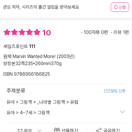
관심 저자, 시리즈의 출간 알림을 받아보세요
신청
10
100자평 0편
리뷰 1편
세일즈포인트
111
원제 Marvin Wanted More! (2003년)
양장본
32쪽
235*260mm
370g
ISBN 9788956186825
주제분류
신간알림 신청
유아
>
그림책
>
_나라별 그림책
>
유럽
유아
>
4~7세
>
그림책
선물하기
공유하기