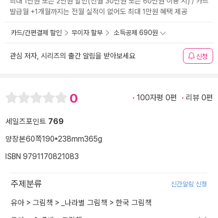
최대 1만원 또는 2만원 할인(전월 30만원 또는 60만원 이용 시) / 카드
발급월 +1개월까지는 전월 실적이 없어도 최대 1만원 혜택 제공
카드/간편결제 할인
무이자 할부
소득공제 690원
관심 저자, 시리즈의 출간 알림을 받아보세요
신청
0
100자평 0편
리뷰 0편
세일즈포인트
769
양장본
60쪽
190*238mm
365g
ISBN 9791170821083
주제분류
신간알림 신청
유아
>
그림책
>
_나라별 그림책
>
한국 그림책