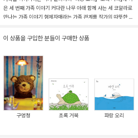
은 세 번째 가족 이야기 커다란 나무 아래 함께 사는 세 코알라로
만나는 가족 이야기 형제자매라는 가족 관계를 작가의 따뜻한 시
선으로 풀어가다! 『파랑 오리』 『초록 거북』에 이어 릴리아 작가의
세 번째 가족 이야기가 시작되었습니다. 가족에 관한 따뜻한 시선
이 상품을 구입한 분들이 구매한 상품
과 동화 같은 구성, 사랑스러운 일러스트로 많은 사랑을 받고 있
는 릴리아 작가의 새로운 가족 이야기는 ‘형제자매’에 관한 내용
입니다. 앞서 두 권의 그림책이 양육자(부모)에 관한 이야기였다
며 이번에는 가족 관계에서 함께 성장하는 또래 구성원에 관한 이
야기라 할 수 있습니다. 커다란 나무에 첫째, 둘째, 셋째 코알라가
삽니다. 여느 집의 아이들처럼 함께 놀며 즐거운 시간을 보내기도
하지만, 의견 충돌이 일어나면 싸우기도 하고 토라지기도 합니다.
함께 지내는 형제자매간의 티격태격은 불편하기만 한 데, 사과하
는 것도 왠지 어색하고 쉽지 않습니다. 셋은 어쩐지 조금 미안하
구멍청
초록 거북
파랑 오리
고, 불편하고, 서운한 마음으로 하루를 시작합니다. 그런데 셋째
가 있던 숲에 산불이 발생합니다. 첫째와 둘째는 셋째의 비명을