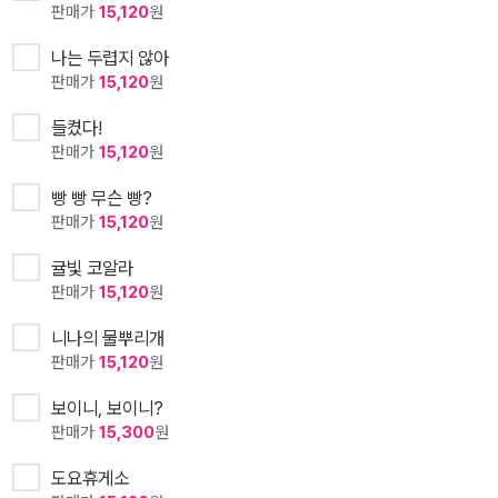
판매가
15,120
원
나는 두렵지 않아
판매가
15,120
원
들켰다!
판매가
15,120
원
빵 빵 무슨 빵?
판매가
15,120
원
귤빛 코알라
판매가
15,120
원
니나의 물뿌리개
판매가
15,120
원
보이니, 보이니?
판매가
15,300
원
도요휴게소