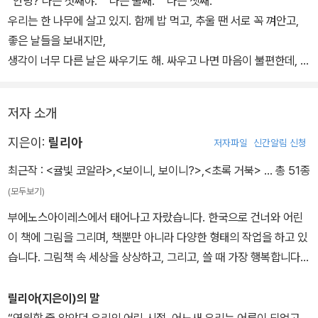
“안녕? 나는 첫째야.” “나는 둘째.” “나는 셋째.”
데 셋째가 있던 숲에 산불이 발생한다.
우리는 한 나무에 살고 있지. 함께 밥 먹고, 추울 땐 서로 꼭 껴안고,
좋은 날들을 보내지만,
첫째와 둘째는 셋째의 비명을 듣고 한달음에 달려간다. 누군지 단번
생각이 너무 다른 날은 싸우기도 해. 싸우고 나면 마음이 불편한데, 왠
에 알아차릴 수 있었으니까. 셋째를 구하고, 서로 다친 것을 살펴보고,
지 모를 이유로 사과하지 못하기도 해.
다시 살갑게 서로를 지켜준다. 그렇게 셋은 성장하여 점차 각자의 가
그러던 어느 날, (그날도 싸우고 난 다음 날이었어.)고요하던 숲에서
저자 소개
족을 꾸리며 떠나간다. 하지만 셋이 함께 자란 추억은 언제나 마음속
불꽃이 피고 나무들이 쓰러지는 소리가 들렸어. 셋째의 비명을 듣고
에 있었다. 각자 떠나 그때의 나무만 남았지만, 가족이라는 이름이 변
첫째와 둘째는 달리기 시작했지. 겨우 셋째를 구했어! 큰일 날 뻔했지.
지은이:
릴리아
저자파일
신간알림 신청
하지 않는 것처럼 셋의 마음도 나무도 그 자리에 남아 있다.
아픈 시간은 울다가, 웃다가 바람을 타고 지나갔어.
최근작 :
<귤빛 코알라>
,
<보이니, 보이니?>
,
<초록 거북>
… 총 51종
그렇게 시절을 보낸 우리는 말이야, 우리는 서로가 있어서 정말 다행
(모두보기)
이라 생각했어.
부에노스아이레스에서 태어나고 자랐습니다. 한국으로 건너와 어린
이 책에 그림을 그리며, 책뿐만 아니라 다양한 형태의 작업을 하고 있
습니다. 그림책 속 세상을 상상하고, 그리고, 쓸 때 가장 행복합니다.
그린 책으로 《김설탕과 도나스》, 《눈썹 세는 날》, 《추추와 무엇이든
흉내 스피커》, 《사랑이 뭘까?》, 《길어도 너무 긴》 등이 있으며, 쓰고
릴리아(지은이)의 말
그린 책으로 《딩동》, 《파랑 오리》, 《초록 거북》 등이 있습니다.
“영원할 줄 알았던 우리의 어린 시절, 어느새 우리는 어른이 되었고,