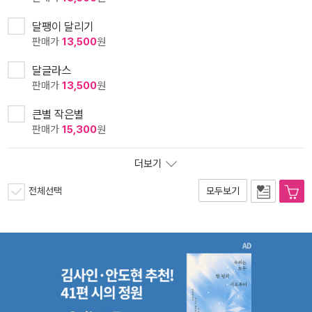
달팽이 달리기
판매가
13,500
원
달글라스
판매가
13,500
원
큰별 작은별
판매가
15,300
원
더보기
전체선택
모두보기