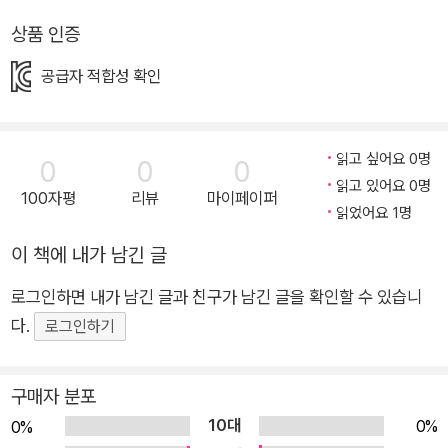
듣고 한달음에 달려갑니다. 누군지 단번에 알아차릴 수 있었으니
상품 인증
까요. 셋째를 구하고, 서로 다친 것을 살펴보고, 다시 살갑게 서로
를 지켜주지요. 그렇게 셋은 성장하여 점차 각자의 가족을 꾸리며
공급자 적합성 확인
떠나갑니다. 하지만 셋이 함께 자란 추억은 언제나 마음속에 있었
지요. 각자 떠나 그때의 나무만 남았지만, 가족이라는 이름이 변
하지 않는 것처럼 셋의 마음도 나무도 그 자리에 남아 있습니다.
읽고 싶어요 0명
0
0
0
가족이라는 이름으로 서로 표현하지 못했던 다양한 감정을 담은
읽고 있어요 0명
100자평
리뷰
마이페이퍼
읽었어요 1명
이 그림책을 통해, 서로를 돌아보고 안아주는 시간을 경험해 보세
요. “우리는 서로가 있어서 정말 다행이라 생각했어.” 함께 성장
이 책에 내가 남긴 글
하고 서로를 보듬어 주는 나를 닮은 친구에게 전하는 마음 가족
로그인하면 내가 남긴 글과 친구가 남긴 글을 확인할 수 있습니
안에서 형제자매의 관계는 든든한 친구가 되기도 하고, 때로는 서
다.
로그인하기
로를 이길 수 없는 경쟁자가 되기도 합니다. 어린 시절 형제자매
와의 관계를 돌아보면, 둘도 없이 다정하고 살갑다가도 금세 티격
태격하고 돌아서기도 합니다. 하지만 또 언제 그랬냐는 듯이 가까
구매자 분포
워지기도 하고, 다시 멀어지기도 하지요. 세 코알라가 들려주는
10대
0%
0%
성장의 이야기는 그런 우리의 모습과 닮아 있습니다. 가족은 많은