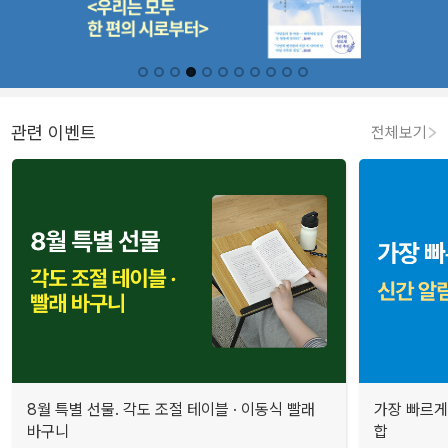
관련 이벤트
전체보기
8월 특별 선물. 각도 조절 테이블 · 이동식 빨래
가장 빠르게
바구니
합