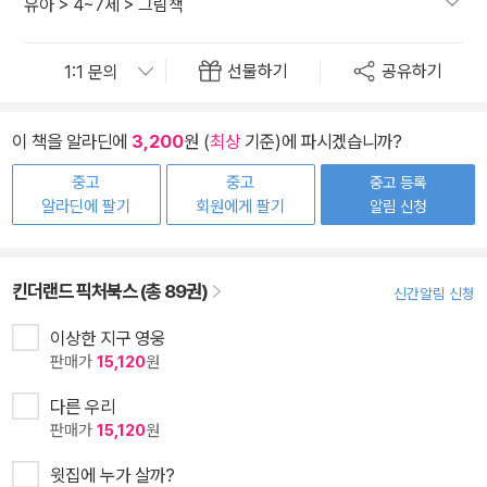
유아
>
4~7세
>
그림책
선물하기
공유하기
이 책을 알라딘에
3,200
원 (
최상
기준)에 파시겠습니까?
중고
중고
중고 등록
알라딘에 팔기
회원에게 팔기
알림 신청
킨더랜드 픽처북스 (총 89권)
신간알림 신청
이상한 지구 영웅
판매가
15,120
원
다른 우리
판매가
15,120
원
윗집에 누가 살까?