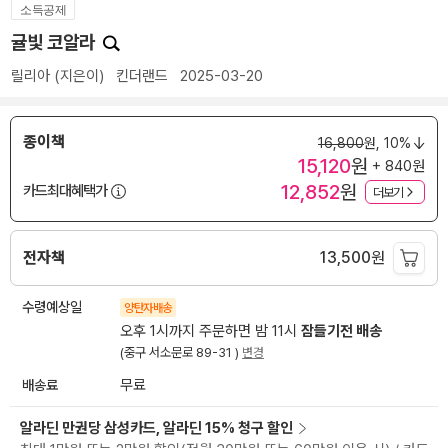
소득공제
귤빛 코알라
릴리아
(지은이)
킨더랜드
2025-03-20
종이책
16,800
원,
10%
15,120
원
+ 840원
12,852
원
카드최대혜택가
더보기
전자책
13,500
원
수령예상일
양탄자배송
오후 1시까지 주문하면 밤 11시
잠들기전 배송
(중구 서소문로 89-31 )
변경
배송료
무료
알라딘 만권당 삼성카드, 알라딘 15% 청구 할인