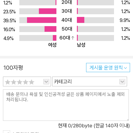
20대
1.2%
1.2%
것을 허용하게 합니다. 무한한 에너지로 지켜주기도 하고, 때로는
30대
1.2%
23.5%
선을 넘기도 합니다. 서로에게 보이지 않는 울타리가 되어주는 것
40대
9.9%
39.5%
은 함께 성장하며 만들어진 애틋함 때문이겠지요. 서로가 있어서
50대
1.2%
16.0%
정말 다행이라고 생각하는 관계, 서로를 성장하게 하고 보듬어 주
60대
1.2%
4.9%
는 친구가 어쩌면 형제자매가 아닐까요? 『귤빛 코알라』는 나를
여성
남성
닮은 친구에게 전하는 마음입니다. 각자 성장하여 이제 커다란 나
무를 떠나 함께 살게 되지 않더라도 어린 시절을 추억하며, 각자
100자평
게시물 운영 원칙
가 나눌 수 있는 더 많은 이야기들을 기대하는 관계. 서로 잡은 손
은 놓지 않는 세 코알라를 통해 여러분의 형제자매를 만나 보세
카테고리
요.
현재
0
/280byte (한글 140자 이내)