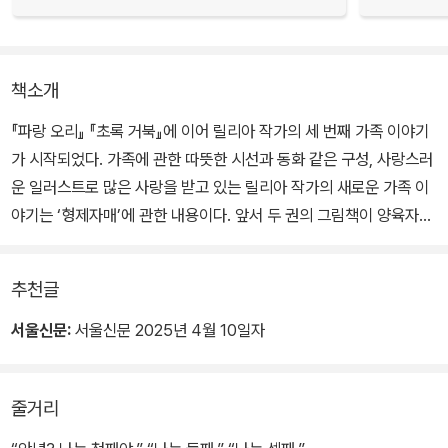
책소개
『파랑 오리』 『초록 거북』에 이어 릴리아 작가의 세 번째 가족 이야기
가 시작되었다. 가족에 관한 따뜻한 시선과 동화 같은 구성, 사랑스러
운 일러스트로 많은 사랑을 받고 있는 릴리아 작가의 새로운 가족 이
야기는 ‘형제자매’에 관한 내용이다. 앞서 두 권의 그림책이 양육자
(부모)에 관한 이야기였다며 이번에는 가족 관계에서 함께 성장하는
또래 구성원에 관한 이야기라 할 수 있다.
추천글
커다란 나무에 첫째, 둘째, 셋째 코알라가 산다. 여느 집의 아이들처럼
서울신문:
서울신문 2025년 4월 10일자
함께 놀며 즐거운 시간을 보내기도 하지만, 의견 충돌이 일어나면 싸
우기도 하고 토라지기도 한다. 함께 지내는 형제자매간의 티격태격은
줄거리
불편하기만 한 데, 사과하는 것도 왠지 어색하고 쉽지 않다. 셋은 어쩐
지 조금 미안하고, 불편하고, 서운한 마음으로 하루를 시작한다. 그런