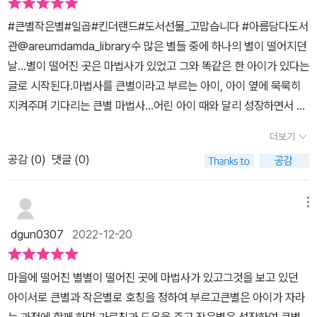
이야기에 먹먹해진다.이른 사춘기 온 아이 덕에 육아의 힘듦을,아기
#큰별작은별#일곱#킨더랜드#도서선물_고맙습니다 #아름담다도서
때 힘들었던 것과 다른 것을 느끼는데이 책을 보며 큰별 입장도,작은
관@areumdamda_library수 많은 별들 중에 하나의 별이 떨어지던
별의 입장도 볼 수 있고,이입이 되어 마음이 차분해졌다.엄마가 제일
날...별이 떨어진 곳은 마법사가 있었고 그와 똑같은 한 아이가 있다는
좋다는 아이들.지금 서로에게 좋은 영향을 주고 있는지 생각하게 된
글로 시작된다.마법사를 큰별이라고 부르는 아이, 아이 옆에 묵묵히
다.아이들이 부모에게 온 것처럼 부모도 아이에게 온 것이라는 걸. 역
지켜주며 기다리는 큰별 마법사...어린 아이 때와 달리 성장하면서 더
지사지로 생각해 보게 된다.모든 장면이 내 얘기처럼 느껴지고,큰 별
큰 세상을 보고 싶다는 아이를 잡지않고 떠나보네는 마법사가 마치
과 작은별의 만남과 헤어짐처럼아이들과 나의 시간도 무한하지 않다
더보기
우리의 부모 모습과도 닮았다.잘 지내는지 혹여 무슨 일은 없지는 걱
는 걸 느낀다.부모 자식 관계 아닌 서로 의지하는 모든 관계에서공감
공감 (
0
)
댓글 (0)
정스러운 마음과 넓은 세상에서 다양하고 새로운 것들과 마주하며 스
할 수 있을 이야기라 더 여운이 남는다.아이들에게 큰별 노릇을 마지
스로 헤쳐나갈 수 있도록 뒤에서 응원하는 부모처럼 큰별 마법사도
막까지 잘 해야지.💜킨더랜드반달에서 제공받아 솔직하게 작성하였
그러지 않았을까?훗날 큰별을 만나기 위해 돌아왔지만 백발 큰별은
메뉴
습니다#프로젝트B #B평가 #매니아서평단 #신간그림책 #큰별 #작
흔적만 남긴채 그림자로만 남았을 때 하늘에서 떨어지는 큰별을 보며
은별 #가족 #성장 #만남 #헤어짐 #북스타그램 #책스타그램 #독서
dgun0307
2022-12-20
마법사와의 만남이 있는 걸 아닐까?우리도 그리운 누군가가 있을 때
하는아이 #독서하는엄마 #초등추천도서 #유아책 #그림책
하늘을 보며 그리워하는 것처럼 아이도 그리운 큰별을 떠올린다.
마을에 떨어진 별별이 떨어진 곳에 마법사가 있고그것을 보고 있던
아이서로 큰별과 작은별로 호칭을 정하여 부르고큰별은 아이가 자라
는 과정에 함께 하며 가르침과 도움을 주고 작은별은 성장하여 큰별