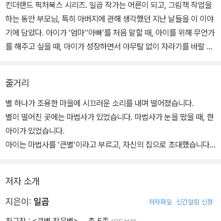
킨더랜드 픽처북스 시리즈. 일곱 작가는 어른이 되고, 그림책 작업을
하는 동안 부모님, 특히 아버지에 관해 생각했던 지난 날들을 이 이야
기에 담았다. 아이가 ‘엄마’‘아빠’를 처음 말할 때, 아이를 위해 무언가
를 해주고 싶을 때, 아이가 성장하면서 아무탈 없이 자라기를 바랄 때,
같이 있어줄 때…. 그 모든 순간들이 담겨 있는 그림책이다.
줄거리
한 편의 애니메이션 같은 이 책은, 우리가 바로 그 주인공이다. 꼭 가
족의 이야기가 아닐 수도 있다. 살면서 우리는 고마운 사람들을 많이
별 하나가 조용한 마을에 시끄러운 소리를 내며 떨어졌습니다.
만나게 된다. 그 고마움은 아마도 묵묵히 나를 위한 상대의 배려와 이
별이 떨어진 곳에는 마법사가 있었습니다. 마법사가 눈을 떴을 때, 한
해에 대한 보답의 마음일 것이다.
아이가 있었습니다.
아이는 마법사를 ‘큰별’이라고 부르고, 자신의 집으로 초대했습니다.
마법사는 날개가 생기는 마법을 가르쳐주기도 하고, 하늘을 나는 법
을 알려주기도 하며, 모든 순간을 함께했습니다. 아이는 큰별과 꿈 같
저자 소개
은 시간을 보냈지요.
어느 날, 아이는 넓은 세계가 궁금하다고 했습니다.
지은이:
일곱
저자파일
신간알림 신청
그렇게 아이가 떠나고, 큰별의 시간이 달라지기 시작합니다.
최근작 :
<큰별 작은별>
… 총 5종