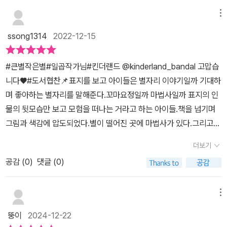
메뉴
ssong1314
2022-12-15
#큰별작은별#일곱작가님#킨더랜드 @kinderland_bandal 고맙습
니다♥#도서협찬📌표지를 보고 아이들은 별자리 이야기일까 기대하
며 좋아하는 별자리를 말해준다.꼬마요정일까 마법사일까 표지의 인
물의 뒷모습만 보고 모험을 떠나는 거라고 하는 아이들.책을 넘기며
그림과 색감에 압도되었다.별이 떨어진 곳에 마법사가 있다.그리고
한 아이가 있었다.마법사와 비슷한 아이.마법사를 큰별이라고 부르며
더보기
같은 곳을 바라보는 두 사람.모든 순간을 함께하는 모습에 코 끝 찡하
공감 (
0
)
댓글 (0)
고,우리아이들 아기 때 생각이 나서 또 추억여행 하게 된다.꿈같은 시
간을 보내는 두 사람.시간이 흐르고...아이는 빠르게 자라고 큰별 아닌
친구도 생긴다.혼자 있는 시간이 많아진 큰별의 모습은 지금 내모습
메뉴
같고.뒤늦게 큰별을 찾아 온 아이는 다시 하늘로 올라간 큰별을 보게
뚱이
2024-12-22
된다.큰별 작은별.푸른빛 도는 까만 면지부터 색감에 빠지고,익숙한