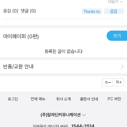
더보기
모습에 우리의 모습이 투영이 되기도 하고 큰별의 마음도 작은별의
공감 (
0
)
댓글 (0)
마음도 이해가 가기에 더 먹먹했던 것 같다.그림 하나하나내용 하나
하나곱씹어보고싶은 그림책.#도서협찬 #큰별작은별 #일곱 #킨더랜
드픽처북스 #킨더랜드 #그림책추천 #책추천
쓰기
마이페이퍼 (0편)
등록된 글이 없습니다
반품/교환 안내
로그인
전체 메뉴
회사 소개
출판사 안내
PC 버전
(주)알라딘커뮤니케이션
1544-2514
일반문의 (발신자 부담)