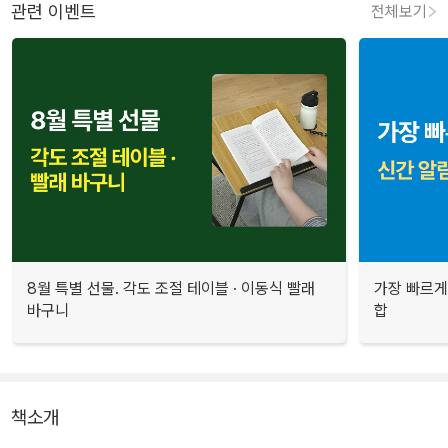
관련 이벤트
전체보기
8월 특별 선물. 각도 조절 테이블 · 이동식 빨래
가장 빠르게
바구니
합
책소개