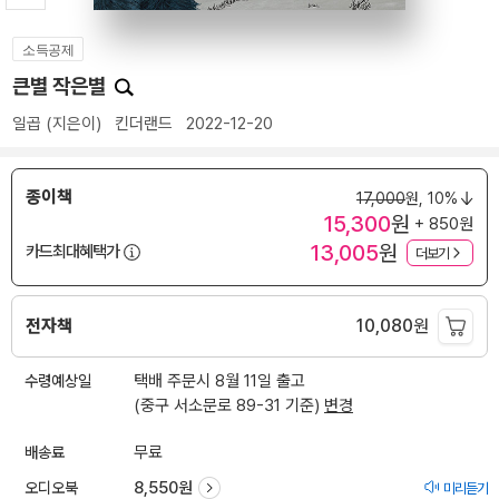
소득공제
큰별 작은별
일곱
(지은이)
킨더랜드
2022-12-20
종이책
17,000
원,
10%
15,300
원
+ 850원
13,005
원
카드최대혜택가
더보기
전자책
10,080
원
수령예상일
택배 주문시 8월 11일 출고
(중구 서소문로 89-31 기준)
변경
배송료
무료
오디오북
8,550원
미리듣기