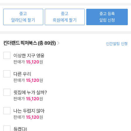
중고
중고
중고 등록
알라딘에 팔기
회원에게 팔기
알림 신청
킨더랜드 픽처북스 (총 89권)
신간알림 신청
이상한 지구 영웅
판매가
15,120
원
다른 우리
판매가
15,120
원
윗집에 누가 살까?
판매가
15,120
원
나는 두렵지 않아
판매가
15,120
원
들켰다!