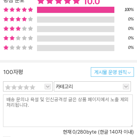
10.0
평점 분포
님.” 시간이 흘러 아이는 성장하고, 친구가 생기고, 바깥 세상으로 나
100%
가고 싶어합니다. 그런 아이를 큰별은 이해합니다. 아이가 떠나도, 큰
0%
별은 아이의 빈자리를 지켜주지요. 보고 싶을 때면 둘의 추억을 떠올
0%
려보기도 합니다. 어느 날, 저 멀리 도시의 불빛이 내가 선 하늘의 별
보다 반짝여 보입니다. 큰별이 떠나도 큰별의 자리는 남아있습니다.
0%
작은 우주 같은 아이의 집에 간 마법사는, 아이의 세상을 지키기 위해
0%
언제나 같은 모습으로 그 자리에 있습니다. 우리는 흔히 자녀에 대해
엄마와 아빠의 표현을 다르게 구분지어 얘기하기도 합니다. 아빠는
100자평
게시물 운영 원칙
조금 무뚝뚝하고 표현은 없지만, 묵직한 사랑을 주고 있다고 생각하
고, 엄마는 아이의 세세한 것들을 살피며 보살핀다고 생각하지요. 하
카테고리
지만 꼭 그렇지는 않지요. 그 반대가 될 수도 있고요. 표현의 정도에
따라 다를 뿐, 우리가 모르지 않는 마음입니다. ‘큰별’의 사랑으로 자
란 아이도 훗날 누군가에게 ‘큰별’이 되겠지요. 보이지 않아도 사랑이
영원히 마음에 남는 것처럼 여전히 ‘큰별’은 여러분의 마음속에서 빛
나고 있습니다.
현재
0
/280byte (한글 140자 이내)