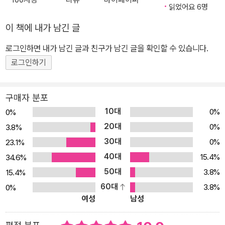
랫동안 품으며 만들어낸 이 이야기는 어쩌면 우리 모두에게 일어났
읽었어요 6명
고, 일어날 마법 같은 일이 아닐까요. 어느 날 갑자기 ‘부모’라는 마법
이 책에 내가 남긴 글
사 역할이 주어집니다. 나와 비슷한 아이가 낯설지 않고, 아이는 이 마
로그인하면 내가 남긴 글과 친구가 남긴 글을 확인할 수 있습니다.
법사가 싫지 않습니다. 아이는 마법사를 ‘큰별’이라고 부릅니다. 자신
로그인하기
의 집으로 초대하기도 하고요. 아이와 함께 지내면서 마법사는 아이
에게 많은 것을 해주려고 합니다. 같이 시간을 보내고, 필요한 것들,
알려주고 싶었던 것을 가르쳐줍니다. 아이가 더 넓을 세상을 보았으
구매자 분포
면 좋겠다고 바라면서요. 아이가 ‘엄마’‘아빠’를 처음 말할 때, 아이를
10대
0%
0%
위해 무언가를 해주고 싶을 때, 아이가 성장하면서 아무탈 없이 자라
20대
0%
3.8%
기를 바랄 때, 같이 있어줄 때……. 그 모든 순간들이 담겨 있는 그림책
30대
0%
23.1%
입니다. 한 편의 애니메이션 같은 이 책은, 우리가 바로 그 주인공입니
40대
15.4%
34.6%
다. 꼭 가족의 이야기가 아닐 수도 있습니다. 살면서 우리는 고마운 사
50대
3.8%
15.4%
람들을 많이 만나게 됩니다. 그 고마움은 아마도 묵묵히 나를 위한 상
60대
3.8%
0%
대의 배려와 이해에 대한 보답의 마음일 겁니다. 이 그림책이 여러분
여성
남성
의 ‘큰별’과 ‘작은별’에게 전하는 인사이기를 바래 봅니다. 아이의 우
주를 지키기 위한 부모의 마음, 아빠의 마음 “고마워요, 나의 마법사