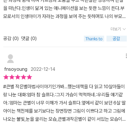
을 떠난다.인생이 닮겨 있는 애니메이션을 보는 듯한 느낌이 든다.부
모로서의 인생아이가 자라는 과정을 보여 주는 듯하며또 나의 부모를
떠올리게 하네요.마음 한구석이 시리기도하고 따뜻해지는 그림책이
더보기
에요.큰별과 아이는 어떻게 될까요? 그림책을 통해 확인해보세요.
공감 (
0
)
댓글 (0)
😢 출판사로부터 제공받은 도서를 읽고 작성하였습니다.
메뉴
fnsoyoung
2022-12-14
#큰별 작은별마법사이야기인가봐…했는데책을 다 읽고 10살아들이
랑 나눈 대화:엄마 참 슬프다.:그지 가슴이 먹먹하네.:우리들 얘기같
아.:엄마는 큰별이 너무 이해가 가서 슬프다.옆에서 같이 보던 6살 딸
아이는 책전체를 보기보다는 장면장면 그림이 이쁘다고 하고 그림에
나오는 불빛,눈을 굴리는 모습,큰별과작은별이 같이 서있는 모습이
신이 난다고 표현했다.작은 별의 변화를 담담하게 받아들이는 큰별의