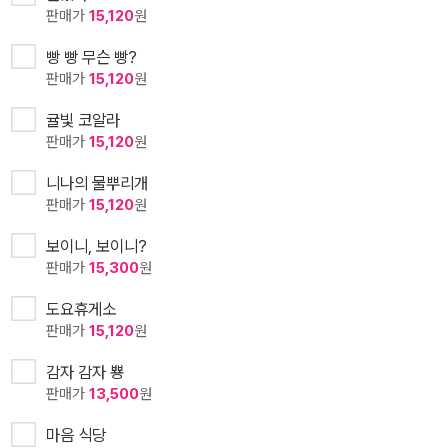
판매가
15,120
원
빵 빵 무슨 빵?
판매가
15,120
원
귤빛 코알라
판매가
15,120
원
니나의 물뿌리개
판매가
15,120
원
보이니, 보이니?
판매가
15,300
원
도요휴게소
판매가
15,120
원
감자 감자 뿅
판매가
13,500
원
마음 식당