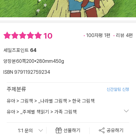
10
100자평 1편
리뷰 4편
세일즈포인트
64
양장본
60쪽
200*280mm
450g
ISBN 9791192759234
주제분류
신간알림 신청
유아
>
그림책
>
_나라별 그림책
>
한국 그림책
유아
>
_주제별 책읽기
>
가족 그림책
선물하기
공유하기