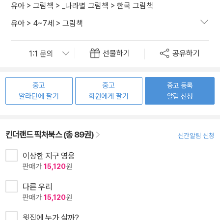
유아
>
그림책
>
_나라별 그림책
>
한국 그림책
유아
>
4~7세
>
그림책
선물하기
공유하기
중고
중고
중고 등록
알라딘에 팔기
회원에게 팔기
알림 신청
킨더랜드 픽처북스 (총 89권)
신간알림 신청
이상한 지구 영웅
판매가
15,120
원
다른 우리
판매가
15,120
원
윗집에 누가 살까?