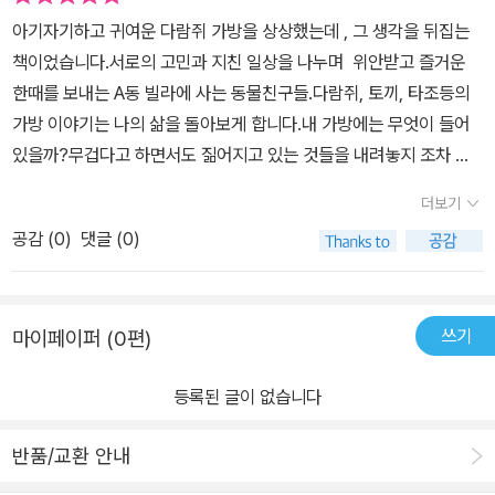
아기자기하고 귀여운 다람쥐 가방을 상상했는데 , 그 생각을 뒤집는
책이었습니다.서로의 고민과 지친 일상을 나누며 위안받고 즐거운
한때를 보내는 A동 빌라에 사는 동물친구들.다람쥐, 토끼, 타조등의
가방 이야기는 나의 삶을 돌아보게 합니다.내 가방에는 무엇이 들어
있을까?무겁다고 하면서도 짊어지고 있는 것들을 내려놓지 조차 못
하고 있는것은 아닌가?내 가방 속 소중한 물건들을 기꺼이 내어줄수
더보기
있는 친구는 누구인가?그림 이야기 이지만 , 많은 생각을 하게 만드
공감 (
0
)
댓글 (0)
는 책입니다.나세 작가의 다음 책도 기대해 봅니다.
쓰기
마이페이퍼 (0편)
등록된 글이 없습니다
반품/교환 안내