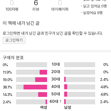
0
6
0
며 감정이입을 하기도 하고, 나는 한 번도 해본 적 없는 고민을 하는
읽고 있어요 0명
100자평
리뷰
마이페이퍼
친구를 보며 다양한 삶의 모습을 목격하기도 합니다. 가방을 가볍게
읽었어요 9명
하듯, 고민을 내려놓을 수 있는 방법은? 나눌수록 치유되는 마음 옥
이 책에 내가 남긴 글
상에 모인 다람쥐와 친구들은 가방 속 짐들을 풀어 서로를 위해 나눕
로그인하면 내가 남긴 글과 친구가 남긴 글을 확인할 수 있습니다.
니다. 외모를 가꾸는 게 중요한 여우는 솜씨 좋은 실력으로 친구들에
로그인하기
게 화장을 해주고, 식탐이 강한 코끼리는 맛있는 음식을 대접합니다.
학업 스트레스에 시달리던 타조는 그동안 읽었던 수많은 시 중에 가
장 좋아하는 시를 골라 친구들에게 읽어 줍니다. 혼자서 가방에 꽁꽁
구매자 분포
싸매고 있을 때는 무거운 짐 덩이였지만, 훌훌 풀어 주변에 나누는 순
10대
0%
0%
간, 자신만의 강점이 된 것이지요. 다람쥐와 친구들은 자신을 통해 행
20대
0%
11.9%
복해지는 친구들의 모습을 보며, 고민이라고만 생각했던 나의 모습을
30대
2.4%
19.0%
긍정하게 됩니다. 어쩌면 꺼내 보이기 어려울 수도 있는 모습까지도
40대
4.8%
38.1%
솔직하게 드러내며 서로의 고민을 덜어주는 다람쥐와 친구들의 모습
50대
4.8%
14.3%
을 통해 스스로를 드러내는 작은 용기와 서로를 향한 사려 깊은 배려
60대
2.4%
2.4%
를 느낄 수 있습니다. 여러분도 가방을 매고 있나요? 그 가방 속에는
여성
남성
어떤 고민이 담겨 있나요? 오늘만큼은 가방을 열어 고민을 서로 나눠