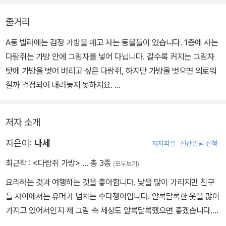
한다.
줄거리
<다람쥐 가방>을 통해 우리는 모두 가방을 벗어 던지지는 못하지만,
A동 빌라에는 검정 가방을 매고 사는 동물들이 있습니다. 1층에 사는
언제든 가방을 비울 수 있다는 위로를 받는다. 또 언제든 고민을 털어
다람쥐는 가방 안에 그림자를 넣어 다닙니다. 갈수록 커지는 그림자
놓을 수 있는 용기도, 들어줄 수 있는 마음도 가져 보자고 다짐해 보게
탓에 가방을 벗어 버리고 싶은 다람쥐, 하지만 가방을 벗으면 외로워
될 것이다.
질까 걱정되어 내려놓지 못하지요.
다람쥐는 빌라의 다른 층 동물들을 찾아갑니다. 하지만 어쩐지 친구
들의 가방도 다람쥐 못지않게 무거워 보입니다. 어떻게 하면 가방을
저자 소개
비울 수 있을까 고민하던 다람쥐에게 좋은 생각이 떠올랐습니다. 다
들 모여라! 여기 모여라!
지은이:
나세
저자파일
신간알림 신청
최근작 :
<다람쥐 가방>
… 총 3종
(모두보기)
요리하는 것과 여행하는 것을 좋아합니다. 낯을 많이 가리지만 친구
들 사이에서는 유머가 넘치는 수다쟁이입니다. 알록달록한 옷을 많이
가지고 있어서인지 제 그림 속 세상도 알록달록했으면 좋겠습니다.
지친 나날 속에 마음이 따뜻해지는 그림책을 만들고 싶습니다. 『다람