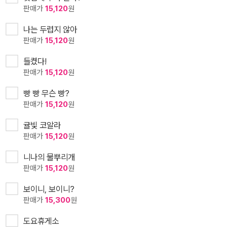
판매가
15,120
원
나는 두렵지 않아
판매가
15,120
원
들켰다!
판매가
15,120
원
빵 빵 무슨 빵?
판매가
15,120
원
귤빛 코알라
판매가
15,120
원
니나의 물뿌리개
판매가
15,120
원
보이니, 보이니?
판매가
15,300
원
도요휴게소