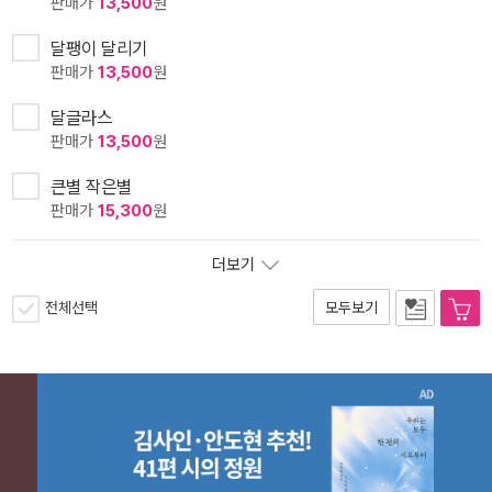
판매가
13,500
원
달팽이 달리기
판매가
13,500
원
달글라스
판매가
13,500
원
큰별 작은별
판매가
15,300
원
더보기
전체선택
모두보기