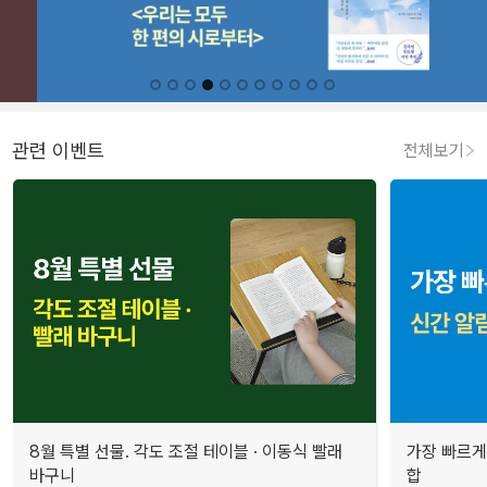
관련 이벤트
전체보기
8월 특별 선물. 각도 조절 테이블 · 이동식 빨래
가장 빠르게
바구니
합