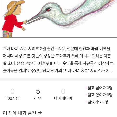
꼬마 마녀 송송 시리즈 2권 출간 ! 송송, 설문대 할망과 마법 여행을
떠나다 세상 모든 것들의 상상을 도와주기 위해 마녀가 되려는 아홉
살 소녀, 송송. 송송의 좌충우돌 마녀 수업을 통해 자유롭게 상상하는
즐거움을 일깨워 주었던 정옥 작가의 ‘꼬마 마녀 송송’ 시리즈가 2권
《넌 무슨 상상하니》로 독자들을 다시 찾아왔다. 1권 《난 마녀가 될 거
야》에서 송송이 할머니를 만나면서 주위의 평범한 사물을 다시 돌아
읽고 싶어요 0명
0
5
0
보게 되었다면, 2권 《넌 무슨 상상하니》에서 송송은 할머니의 품을
읽고 있어요 0명
100자평
리뷰
마이페이퍼
떠나, 설문대 할망과 제주도에서 마법 여행을 하면서 꿈을 이루고 싶
읽었어요 6명
어 하는 다양한 존재를 만나게 된다. 날개를 갖고 싶은 구름, 헤엄치는
이 책에 내가 남긴 글
꿈을 꾸는 바위 등 송송이 만나는 ‘엉뚱한 상상을 하는 존재’를 통해,