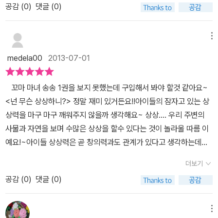
림을 그려보는 것도 참 재미난 일인것 같아요..신나고 재미난 상상의
공감 (
0
)
댓글 (0)
하지 않았을까 싶고,저는 읽으면서 조금 뜨끔한 부분이 있었어요...ㅋ
세계로 가고 싶은 친구들에게 꼭 한번 읽어보라고 추천해주고 싶어
ㅋ만화가인 엄마가, 좋은 아이디어가 더이상 떠오르지 않는다고이어
요...^^
도에 갔다가 돌아오지 않고, 송송은 엄마를 찾기 위해,할머니의 친구
메뉴
마녀와 함께, 마법을 수차례 시도하는 내용이에요...특이하게도 원하
medela00
2013-07-01
는대로 마법을 부리는 게 아니라,다른 사람들의 상상력을 키워주
고, 그 상상대로 마법을 실행할 수 있고,각 사물이 원하는 바를 들어
꼬마 마녀 송송 1권을 보지 못했는데 구입해서 봐야 할것 같아요~
서, 그대로 들어줄 수 있다는 점이기존의 다른 마녀에 대한 책들과 달
<넌 무슨 상상하니?> 정말 재미 있거든요!!아이들의 잠자고 있는 상
라요.... 송송이 마법을 부리려고 하는데, 주변 사람들의 부정적인 말
상력을 마구 마구 깨워주지 않을까 생각해요~ 상상.... 우리 주변의
들이귀에 들어와 마법을 성공시키지 못하는 장면에선,부정적인 말...
사물과 자연을 보며 수많은 상상을 할수 있다는 것이 놀라울 따름 이
사고에 대해 아이들에게 간접적으로 잘 전달했다 싶어서무척이나 마
예요!~아이들 상상력은 곧 창의력과도 관계가 있다고 생각하는데요
음에 들었어요...책을 읽으면서 마음에 들었던 문구 중 하나는 '빗자루
~ 상상을 잘하는 아이는 그림이나 글을 쓸때도 확실히 다르더라구
들이 땅을 떠나가 하늘을 자유롭게 날게 된 거는, 첨으로 하늘을 날고
더보기
요!!~ 더구나 <넌 무슨 상상하니?>는 우리가 잘 알고 있는 이어도 섬
싶다꼬 상상한 빗자루가 있었기 때문이데이. 빗자루들은 땅을 쓰는
공감 (
0
)
댓글 (0)
도 나오는데요~ 이야기 전개가 정말 상상을 하지 않으면 책 내용을
일이나 하고 살아야 한다꼬 마카 그래 생각할 적에, 지 혼자 하늘을 날
쉽게 이해하지 못할거예요~ 왜냐하면 현실과 상상속세계를 헷갈려
고 싶다꼬 상상한 빗자루, 가아가 참말로 대단한 아안기라. 마녀는 가
할테니까요~사실 제가 그랬어요! 역시 초등학교 딸아이와는 좀 다른
메뉴
아가 하는 상상을 쪼매 도와줬을 뿐이제. 마녀의 마법은 바로 그런 기