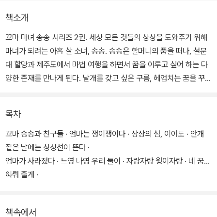
책소개
꼬마 마녀 송송 시리즈 2권. 세상 모든 것들의 상상을 도와주기 위해
마녀가 되려는 아홉 살 소녀, 송송. 송송은 할머니의 품을 떠나, 설문
대 할망과 제주도에서 마법 여행을 하면서 꿈을 이루고 싶어 하는 다
양한 존재를 만나게 된다. 날개를 갖고 싶은 구름, 헤엄치는 꿈을 꾸는
바위 등 송송이 만나는 ‘엉뚱한 상상을 하는 존재’를 통해, 작가는 ‘사
회’라는 큰 집단에서 무시되기 쉬운 각자 개성의 소중함을 보여 준다.
목차
“빗자루는 땅이나 쓸어야 한다고 생각할 때, 처음으로 하늘을 날고 싶
꼬마 송송과 친구들 · 엄마는 쟁이쟁이다 · 상상의 섬, 이어도 · 안개
다고 상상한 빗자루. 그 빗자루가 위대하다”고 말하는 할머니는 독자
짙은 날에는 상상선이 뜬다 ·
들에게 자신이 진정으로 원하는 것을 알고 있는지를 묻는다. 또한 자
엄마가 사라졌다 · 느영 나영 우리 둘이 · 자랑자랑 웡이자랑 · 네 꿈을
신의 꿈이, 상상이 남들과 다르다고 해서 부끄러워하거나 포기할 필
이뤄 줄게 ·
요가 없다고 용기를 북돋아 준다.
코딱지라고요? ·먼바다까지 헤엄쳐 가자 · 초승달 뜨는 밤, 비자나무
숲으로 ·
책속에서