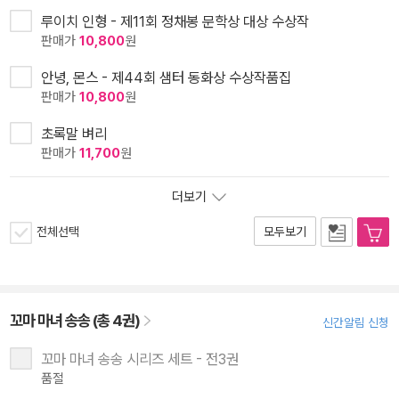
루이치 인형 - 제11회 정채봉 문학상 대상 수상작
판매가
10,800
원
안녕, 몬스 - 제44회 샘터 동화상 수상작품집
판매가
10,800
원
초록말 벼리
판매가
11,700
원
더보기
전체선택
모두보기
꼬마 마녀 송송 (총 4권)
신간알림 신청
꼬마 마녀 송송 시리즈 세트 - 전3권
품절