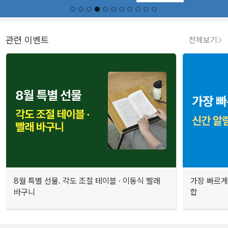
관련 이벤트
전체보기
8월 특별 선물. 각도 조절 테이블 · 이동식 빨래
가장 빠르게
바구니
합