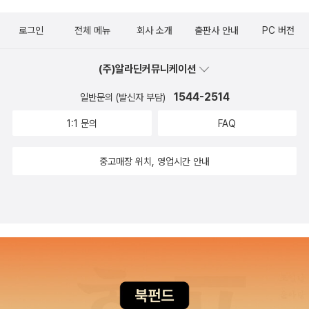
다.' (p38) 제주도에 도착한 송송이는 할머니의 친구 설문대할망을
흥미진진하고, 풍요로운 세상이다.
하늘을 날고 싶다고 엉뚱한 상상
만나고 이어도로 향하는 문을 열려고 한다. '자랑자랑 자랑자랑, 웡
로그인
전체 메뉴
회사 소개
출판사 안내
PC 버전
을 한 빗자루, 커다란 날개를 가지고 싶어 하는 아기구름, 공무원 대신
이자랑 웡이자랑, 자랑자랑 자랑자랑, 웡이자랑 웡이자랑.......' (p5
에 마녀가 되고 싶은 송송. 이들의 상상은 실로 엉뚱하다. 하지만 엉뚱
7) 문은 열렸지만 설문대할망은 전에 상상나무를 훔쳐가지고 온 일로
(주)알라딘커뮤니케이션
한 상상은 용감한 상상이기도 하다. 지금껏 그 누구도 시도해보지 못
이어도에 갈수 없고 송송이는 너무 어려서 들어갈수가 없게 된다.송
한 상상이기에, 그 어떤 존재도 감히 그려보지 못한 꿈이기에. 세상에
1544-2514
송이는 엄마를 데려올 친구를 찾다가 날개를 갖고 싶어하는 하늘의
일반문의 (발신자 부담)
엉뚱하고 쓸모없고 가치 없는 상상은 없다. 모든 상상은 아름답다.
아기구름을 보게 된다. '세상에 다른 상상을 하는 아아들이 없으믄, 마
1:1 문의
FAQ
금빛 억새 우거지고 보랏빛 쑥부쟁이 가득한 다랑쉬 오름, 수평선 아
녀의 마법도 없데이.' (p63) 할머니의 말씀이 떠오른 송송이는 아기
래 짙푸른 바다가 보이는 섭지코지, 천 년을 살았다는 비자나무가 있
구름의 상상을 도와 학으로 만든다. 학이 된 아기구름은 송송이 대신
중고매장 위치, 영업시간 안내
다는 비자림 등 제주의 아름다운 풍경이 주요 배경으로 등장한다. 이
이어도로 향하는 구멍을 향해 들어가지만 엄마를 데려오는데는 실패
국적인 섬 제주라는 장소는 마녀들이 마음껏 마법을 펼치기에 더없이
하고 만다. 우여곡절 끝에 결국 엄마를 발견하지만 엄마는 나무열매
적합한 장소인 것 같다. 이번 여름에 제주를 방문한다면 다랑쉬 오름
속에 웅크리고 나오지를 못한다.어떻게 해야 엄마를 다시 데려올 수
과 섭지코지, 비자림은 꼭 방문해보시길. 빨간 망토를 입은 꼬마 송송
있을까? 최근 환타지 소설이 많이 나오고 있지만 그 근원을 따져 보
이와 요구르트를 맛있게 떠먹고 있을 송송이 엄마와 빗자루를 타고
면 왠지 서양적인 문화와 느낌들이 다분한 것이 대부분이다.어린이
하늘을 날고 있을 설문대할망을 발견할지도 모르니……
책도 마찬가지이다. 상상의 세계로 들어가는 모티브나 전개 방식이
서양의 것을 많이 따르고 있어 현대적인 느낌은 있지만 딱히 우리나