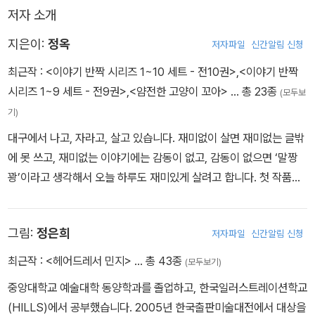
믄 된다.”
“할망, 쟤 좀 봐요. 구름 주제에 날개를 갖고 싶대요, 히히. 바람에 떠
저자 소개
할머니는 내 눈을 보면서 덧붙였다. 나는 고개를 끄덕거렸다.
밀려 다니는 게 지겨운가 봐요.”
할머니의 말을 다 알아들을 수는 없었지만, 다른 상상을 하는 애들을
그 순간, 할머니가 들려준 얘기가 떠올랐다.
지은이:
정옥
저자파일
신간알림 신청
도와주는 게 마법이라면 나도 잘할 수 있을 것 같았다.
“세상에 다른 상상을 하는 아아들이 없으믄, 마녀의 마법도 없데이.”
최근작 :
<이야기 반짝 시리즈 1~10 세트 - 전10권>
,
<이야기 반짝
‘맞아, 할머니가 그랬지? 그렇다면…….’
시리즈 1~9 세트 - 전9권>
,
<얌전한 고양이 꼬아>
… 총 23종
(모두보
나는 팔을 휘휘 흔들어 아기 구름을 불렀다.
기)
“얘! 나 좀 봐. 난 꼬마 송송이야. 너, 네 맘대로 막 날아다니고 싶지?
대구에서 나고, 자라고, 살고 있습니다. 재미없이 살면 재미없는 글밖
커다란 날개가 있으면 좋겠지? 그래, 맞아. 새들처럼.”
에 못 쓰고, 재미없는 이야기에는 감동이 없고, 감동이 없으면 ‘말짱
꽝’이라고 생각해서 오늘 하루도 재미있게 살려고 합니다. 첫 작품
《이모의 꿈꾸는 집》으로 마해송 문학상을 받았고, 《못된 송아지 뿌
뿌》, 《빙글빙글 뻥이오!》, 《우리 놀이터에 똥 싼 놈》, 《꽁꽁산: 소보로
그림:
정은희
저자파일
신간알림 신청
별 이야기》 등을 썼습니다.
최근작 :
<헤어드레서 민지>
… 총 43종
(모두보기)
중앙대학교 예술대학 동양학과를 졸업하고, 한국일러스트레이션학교
(HILLS)에서 공부했습니다. 2005년 한국출판미술대전에서 대상을