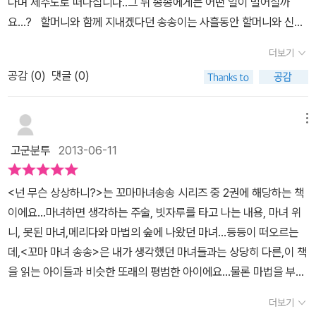
다며 제주도로 떠나십니다..그 뒤 송송에게는 어떤 일이 벌어질까
요...? 할머니와 함께 지내겠다던 송송이는 사흘동안 할머니와 신나
게 놀 생각에비행기 타는 것보다 더 신나합니다...엄마가 떠나신 후 사
더보기
흘이 지나고 나서 할머니는 까치에게 들은 소식을 송송에게전해주는
공감 (
0
)
댓글 (0)
데...엄마가 상상 열매를 한꺼번에 많이 먹어서 머리속 기억을 조금씩
조금씩지워버린다는 데...송송은 할머니를 뒤로 한 채 홀로 제주도에
가게 되고,할머니친구인 설문대할망을 찾아가라고 하고.... 정말 순간
메뉴
순간이 상상의 세계를 펼쳐놓은 것처럼 이야기가 전개되어 갑니다...
고군분투
2013-06-11
마녀였던 설문대할망과 할머니이 이야기..엄마가 상상열매에 갇히는
이야기...용눈이오름에 올라가 보았던 다랑쉬 오름 이야기도 나오니...
<넌 무슨 상상하니?>는 꼬마마녀송송 시리즈 중 2권에 해당하는 책
정말 신기하다고 하네요..진짜로 보았던 장소가 책 속에서 나오니 말
이에요...마녀하면 생각하는 주술, 빗자루를 타고 나는 내용, 마녀 위
이죠....^^ 책을 읽다보면 나도 이렇게 해보고 싶다..진짜 마녀가 되
니, 못된 마녀,메리다와 마법의 숲에 나왔던 마녀...등등이 떠오르는
서 빗자루 타고 여행가고 싶다..등상상의 나래를 펼치게 되는데...이
데,<꼬마 마녀 송송>은 내가 생각했던 마녀들과는 상당히 다른,이 책
책은 읽으면서 왠지 설레고 맘이 붕 떠지는 느낌이예요..읽는 내내 참
을 읽는 아이들과 비슷한 또래의 평범한 아이에요...물론 마법을 부릴
미소가 지어지는 책이랍니다..내가 상상하고 있는 것을 살아나게 하
수 있다는 점만 다르고요...책의 서두는 송송이 자기 엄마를 솔직하게
는 일....정말 신나는 일이겟죠...?상상만 하지 말고 ...글로 쓰거나 그
더보기
평가하는 걸로 시작되는데,많은 아이들이 자기 엄마를 떠올리며 공감