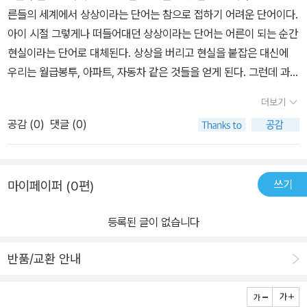
송송이는 할머니와 함께 지낸다. 할머니는 진짜 위대한 마녀이다. 할
가게 되죠! 하지만 엄마를 찾는일은 결코 쉬운일이 아니였어요~ 제주
른들의 세계에서 상상이라는 단어는 참으로 접하기 어려운 단어이다.
머니가 하는 마법은 모든것들의 소원을 들어주는 것이다. 메주가 되
도에서 할머니의 친구 설문대 할망을 만나 엄마를 찾기위해 동분서주
아이 시절 그렇게나 떠들어대던 상상이라는 단어는 어른이 되는 순간
고 싶은 콩이랑 노래 부르고 싶은 도토리 가루들의 소원을 들어주고
하게 되면서 재미난 상상속의 이야기들이 마구 마구 쏟아져 나오게
현실이라는 단어로 대체된다. 상상을 버리고 현실을 붙잡은 대신에
제주도 여행을 하고 싶은 양파 껍질들의 꿈도 이루어 준다. 그들의 바
되요~하늘에 뭉게 뭉게 구름의 꿈도 알게 되고~ 송송이는 아기 구름
우리는 월급봉투, 아파트, 자동차 같은 것들을 얻게 된다. 그런데 과연
램을 들어주는 것이 바로 할머니의 마법이다.그런데 엄마가 돌아오기
의 꿈을 이뤄주고 엄마를 구해달라고 부탁을 하죠~ 하지만 그 또한
현실과 상상은 대립적인, 결코 어울릴 수 없는 개념일까?현실이라는
로 한날, 엄마가 상상열매를 너무 많이 먹어 기억이 다 사라져 돌아오
더보기
송송이 생각처럼 쉽지 않았어요!실패하면 송송이는 또 다른 방법으로
단단한 디딤돌 위에 서 있으면서도 마음껏 상상의 날개를 펼치며 살
지 못한다는 소식을 까치가 전해준다.결국 송송이는 엄마를 찾아 이
엄마를 구하는데 노력해요~ 우여곡절 끝에 엄마를 구하자 송송이는
공감 (
0
)
댓글 (0)
아갈 수는 없을까? 꼬마 마녀 송송에게서 그 해답의 실마리를 찾을
어도로 향하게 되는데, 제대로 마법을 쓰지 못해 불안해 하는 송송이
엉엉~~~~하지만 또 다른 문제가! 어떤 문제가 송송이를 힘들게 할
수 있지 않을까?
1편에서 마녀가 되고 싶다며 좌충우돌 소동을 일으
에게 할머니는 이렇게 말한다. '송송아, 지금은 빗자루들이 마카 하늘
지~~~결말은 책을 직접 읽어보시길 권해 드리고 싶어요~ 송송이를
키던 송송이 이번에는 제법 마녀의 티를 갖추고 제주도로 여행을 떠
을 날수 있지만 첨부터 그랬던거 아이데이.빗자루들이 땅을 떠나가
통해 무한한 상상의 세계를 경험하게 되고 우리 주변에 상상거리가
쓰기
마이페이퍼 (0편)
난다. 마녀의 이야기와 상상의 섬 이어도를 연결시킨 것은 정말로 기
하늘을 자유롭게 날게 된거는, 첨으로 하늘을 날고 싶다꼬 상상한 빗
넘친다는 사실도 깨닫게 되었어요~ 책을 읽고 나니 아이들과 상상속
발한 발상이다. 제주 신화 속 주인공인 설문대할망이 이렇게나 멋지
자루가 있었기 때문이데이. 빗자루들은 땅을 쓰는 일이나 하고 살아
으로 빠져들 주제들이 많이 생각 나더라구요!!~ 아이들에게 상상해
등록된 글이 없습니다
고 매력적인 존재였다니. 그녀뿐만 아니라 이 작품에는 다수의 멋진
야 한다꼬 마카 그래 생각할 적에, 지 혼자 하늘을 날고 싶다꼬 상상한
봐! 그러면 참 어려워 할때가 많은데 아마 넌 무슨 상상하니를 읽고 나
여성들이 등장한다. 위대한 마녀인 할머니, 엉뚱한 만화를 그리는 엄
빗자루, 가아가 참말로 대단한 아안기라. 마녀는 가아가 하는 상상을
면 상상하기가 너무 쉽다고 얘기할거예요^^
반품/교환 안내
마, 호기심 가득한 꼬마 마녀 송송이까지. 꼬마 마녀 송송 시리즈에는
쪼매 도와줬을 뿐이제. 마녀의 마법은 바로 그런기다, 알겠나?그라니
‘백마 탄 왕자님’ 따위, ‘키스를 기다리는 공주님’ 따위 등장할 틈도 없
까 우리 송송이같이 훌륭한 꼬마는 가아들을 잘 도와주기만 하믄 된
다. 멋진 여성들이, 멋진 마녀들이 살아가는 세상은 너무나 유쾌하고,