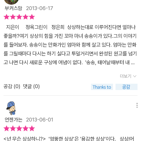
듯~ㅋㅋ전 이미 너무 어른이 되어 있어서 때가 많이 묻었나봐요~ 하
다,'이에요 ...우리 아이들도 자기가 원하는 일을 자유롭게 하고 살 수
부커스맘
2013-06-17
지만 아이들은 책을 읽는 그대로 받아들이고 또 쉽게 주인공이 되는
있도록나의 잣대에 맞춰서 무조건 안된다고 하지 않고, 긍정적인 사
거 같아요!~ 송송이와 엄마~ 그리고 할머니가 등장하는 이야기는 음
고로 도와줘야겠단 생각이 드네요...아이들도 아이들이지만 엄마들이
지은이 정옥그린이 정은희 상상하는대로 이루어진다면 얼마나
~~~많은 상상력과 그리고 가족간의 애틋한 정이 느껴지는 이야기예
봐도 배울 점이 많은 책이에요..^^
좋을까?여기 상상의 힘을 가진 꼬마 마녀 송송이가 있다.그의 이야기
요^^ 만화작가인 엄마와 송송이는 매일 매일 티격태격 하는 사이
를 들어보자. 송송이는 만화가인 엄마와 함께 살고 있다. 엄마는 만화
예요~딸보다 요구르트를 더더 좋아하는 엄마~ 서로 한마디씩 내뱉
를 그릴때마다 다시는 하기 싫다고 투덜거리면서 완성된 원고를 넘기
는 말이 약간 퉁명스러운듯 하지만 둘 사이는 웬지 끈끈해 보인다고
고 나면 다시 새로운 구상에 여념이 없다. '송송, 태어날때부터 내 머
해야 할까요? 항상 마감 직전에 만화를 그리는 엄마 때문에 송송이
릿속에는 상상의 샘이 있어,거기서 늘 새로운 상상이 퐁퐁 솟아올라.
도 함께 힘들게 되는데요~ 어느날 아침 엄마의 비명소리~엄마의 머
더보기
근데 그 상상을 제때 밖으로 퍼내지 않으면 어떻게 되겠니? 머릿속이
리속에 아무것도 떠오르질 않자 엄마는 상상의 섬 이어도로 떠나게
공감 (
0
)
댓글 (0)
눅눅해지겠지? 그러면 비 오는 날처럼 기분이 우울해진다고. 우울해
되요~ 송송이는 아직 어려서 이어도로 갈수 없는 관계로 할머니와 지
지지 않으려면 떠오르는 상상을 열심히 그려서 퍼낼 수 밖에 없는
내고 엄마만 쑝하고 떠나게 되는데 본격적인 상상이 시작되는 단계라
걸.' (p18) 언제나처럼 엄마는 마감시간에 쫓겨 만화를 그리지 못하
메뉴
고 생각하시면 되요~ 엄마가 비행기를 타기 위한 장면부터 이야기기
고 마침내 메마른 상상의 샘을 채우기 위해 이어도로 떠난다. 그곳에
들이 모두 상상을 초월해요~이제부터는 쭈욱 상상속으로 빠져드셔
언젠가는
2013-06-01
는 상상나무들이 자라는데 그 열매를 따 먹고 상상의 샘을 채우려는
야 한답니다!!~ 사흘뒤에 돌아오겠다던 엄마는 상상열매 때문에
것이다.엄마는 안개 짙은 날 상상선을 타고 이어도로 떠난다.그사이
기억이 다 사라지게 되고...그로인해 엄마를 찾아 송송이가 제주도로
<넌 무슨 상상하니?>
‘엉뚱한 상상’은 ‘용감한 상상’이다.
상상!어