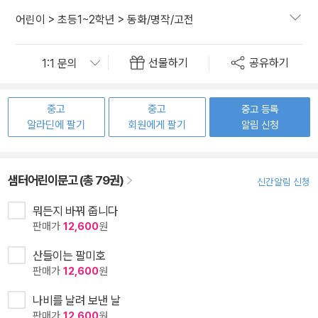
어린이
>
초등1~2학년
>
동화/명작/고전
선물하기
공유하기
중고
중고
중고 등록
알라딘에 팔기
회원에게 팔기
알림 신청
샘터어린이문고 (총 79권)
신간알림 신청
뭐든지 바꿔 줍니다
판매가
12,600
원
산들이는 팔미호
판매가
12,600
원
나비를 날려 보낸 날
판매가
12,600
원