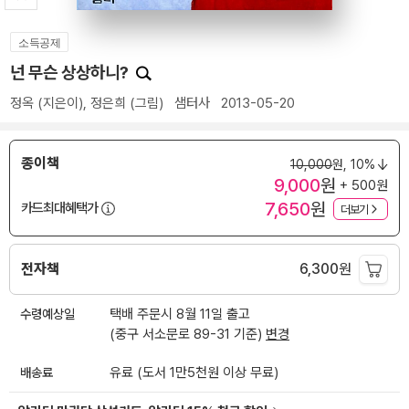
소득공제
넌 무슨 상상하니?
정옥
(지은이),
정은희
(그림)
샘터사
2013-05-20
종이책
10,000
원,
10%
9,000
원
+ 500원
7,650
원
카드최대혜택가
더보기
전자책
6,300
원
수령예상일
택배 주문시 8월 11일 출고
(중구 서소문로 89-31 기준)
변경
배송료
유료 (도서 1만5천원 이상 무료)