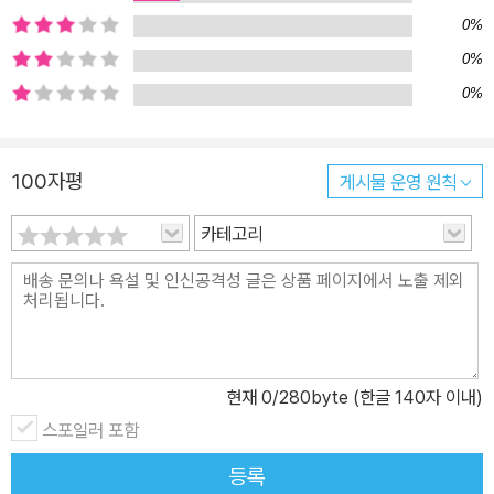
위해 애쓰는 동안, 마법처럼 황당한 이야기가 아닌 것들이 있었을까?
0%
신분이 없는 세상, 여성과 남성이 평등한 세상, 피부색에 따라 차별받
0%
지 않는 세상, 다름이 틀린 게 아닌 세상……. 이런 생각보다 더 황당한
0%
마법이 있을까? 정옥 작가는 이 땅의 어린이들이 운명에 순응하는 공
주가 아니라 자신의 감정과 생각에 충실히 살아가는 똑똑한 마녀, 백
마 탄 왕자가 데리러 오지 않아도 빗자루를 타고 직접 가고 싶은 곳으
100자평
게시물 운영 원칙
로 날아가는 씩씩한 마녀, 심술궂고 나쁜 짓만 골라하는 마녀가 아니
카테고리
라 진짜 마법이 뭔 줄 아는 멋진 마녀가 되길 바라는 마음을 ‘꼬마 마
녀 송송’ 시리즈에 담아냈다. 용감한 상상을 하는 진짜 마녀들이 넘쳐
나는 재미있는 세상을 기대하면서 말이다.
현재
0
/280byte (한글 140자 이내)
스포일러 포함
등록