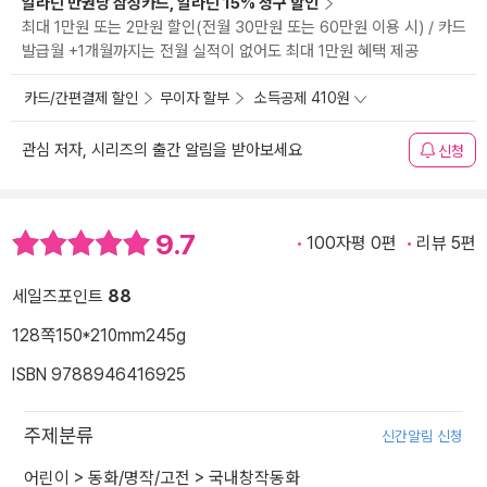
알라딘 만권당 삼성카드, 알라딘 15% 청구 할인
최대 1만원 또는 2만원 할인(전월 30만원 또는 60만원 이용 시) / 카드
발급월 +1개월까지는 전월 실적이 없어도 최대 1만원 혜택 제공
카드/간편결제 할인
무이자 할부
소득공제 410원
관심 저자, 시리즈의 출간 알림을 받아보세요
신청
9.7
100자평 0편
리뷰 5편
세일즈포인트
88
128쪽
150*210mm
245g
ISBN 9788946416925
주제분류
신간알림 신청
어린이
>
동화/명작/고전
>
국내창작동화