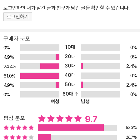
정옥 작가는 ‘사회’라는 큰 집단에서 무시되기 쉬운 각자 개성의 소중
로그인하면 내가 남긴 글과 친구가 남긴 글을 확인할 수 있습니다.
함을 보여 준다. “빗자루는 땅이나 쓸어야 한다고 생각할 때, 처음으
로그인하기
로 하늘을 날고 싶다고 상상한 빗자루. 그 빗자루가 위대하다”고 말하
는 할머니는 독자들에게 자신이 진정으로 원하는 것을 알고 있는지를
구매자 분포
묻는다. 또한 자신의 꿈이, 상상이 남들과 다르다고 해서 부끄러워하
10대
0%
0%
거나 포기할 필요가 없다고 용기를 북돋아 준다. 용감한 상상을 하고
20대
0%
4.9%
있는 너에게, 마법은 우리 일상에서 지금도 일어나고 있다 ! 내일이 오
30대
2.4%
24.4%
늘보다 나은 건 ‘상상’할 수 있기 때문일 것이다. 우리는 누구나 마음
40대
속에 저마다의 상상을 품고 가꾸며 살아가는 존재다. 한 사람이 상상
0%
61.0%
하기 시작하면, 또 한 사람이 그 꿈에 반하고, 또 다른 사람이 그 꿈을
50대
2.4%
4.9%
이루기 위해 모여들고……. 그렇게 세상은 상상하는 사람들의 꿈으로
60대
0%
0%
여성
남성
채워져 기적 같은 일들을 선사한다. 그래서 정옥 작가는 늘 ‘상상’이
근사한 ‘마법’ 같다고 생각했다. 어른들은 마법이 동화에나 나오는 꾸
9.7
평점 분포
며낸 이야기라고 여기곤 한다. 하지만 마법은 거짓이 아니라 단지 지
금 존재하지 않는 진실, 우리 눈에 보이지 않는 진실, 상상하기 전에는
83.3%
결코 일어나지 않는 진실, 바로 ‘꿈’일 것이다. 더 나은 세상을 만들기
16.7%