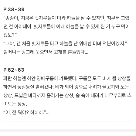
P.38~39
“송송아, 지금은 빗자루들이 마카 하늘을 날 수 있지만, 첨부터 그랬
던 건 아이데이. 빗자루들이 이래 하늘을 날 수 있게 된 기 누구 덕이
겠노?”
“그야, 맨 처음 빗자루를 타고 하늘을 난 위대한 마녀 덕분이겠지.”
할머니는 빙그레 웃으면서 고개를 흔들었다.
“아이다. 빗자루들이 땅을 떠나가 하늘을 자유롭게 날게 된 거는, 첨
으로 하늘을 날고 싶다꼬 상상한 빗자루가 있었기 때문이데이. 빗자
P.62~63
루들은 땅을 쓰는 일이나 하고 살아야 한다꼬 마카 그래 생각할 적에,
파란 하늘엔 하얀 양떼구름이 가득했다. 구름은 모두 비가 될 상상을
지 혼자 하늘을 날고 싶다꼬 상상한 빗자루, 가아가 참말로 대단한 아
하면서 둥실둥실 흘러갔다. 비가 되어 강으로 내려가 물고기와 노는
안기라. 마녀는 가아가 하는 상상을 쪼매 도와줬을 뿐이제. 마녀의 마
상상, 드넓은 바다까지 흘러가는 상상, 숲 속에 내려가 나무뿌리로 스
법은 바로 그런 기다, 알겠나?”
며드는 상상.
나는 머리를 갸웃거렸다. 할머니의 말은 조금 알쏭달쏭했다.
“어, 쟨 뭐야? 히히히.”
“세상에 다른 상상을 하는 아아들이 없으믄, 마녀의 마법도 없데이.
맨 뒤에서 몽실몽실 떠가는 아기 구름 때문에 웃음이 터졌다.
그라니까 우리 송송이같이 훌륭한 꼬마는 가아들을 잘 도와주기만 하
아기 구름의 상상은 정말 엉뚱했다.