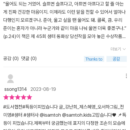
툭! 툭! 떨어진다. 준이에게 특등은 세상에 하나뿐인 등이다. 준이에게
“울어도 되는 거였어. 슬프면 슬프다고, 아프면 아프다고 할 줄 아는
먹고나무 상자에 들어간 그때, 할머니와 할아버지 그리고호야까지 연
너무나도 사랑스럽다.리광명을 만나다북한에 주기적으로 안과치료를
특등이 더 이쁘게 다가갈수록 준이가 할아버지의 아픔을 이해할수록
게 진짜 건강한 마음이지. 이제라도 이런 말을 전할 수 있어서 얼마나
두를 찾아 나섰다가 연두를 발견한다진짜 마음을 발견하고 사랑을 만
하러가는 아빠를 따라 북한으로 간 남한 아이. 그곳에서 만나게 된 북
할아버지와 가까워지면서도 헤어짐을 준비하고 있는 것만 같아서 마
다행인지 모르겠구나. 준아, 울고 싶을 땐 울어도 돼. 콜록, 큼. 우리
난 연두의 이야기AI가 느끼는 가족의 사랑이 특별하게 다가온다마을
한 아이 리광명.아빠가 북한에서 봉사를 하는 동안 어떤 연락조차 닿
음이 아려왔다.​ '해거리는 하는 데는 다 이유가 있단다. 감나무는 스스
준이는 혼자가 아니라 누군가와 같이 마음 나눠 울면 더욱 좋겠구나.”
회관 안에서 할머니와 할아버지의 웃음소리가 크게 흘러나왔다. 웃음
지 않아 아빠를 뺏긴 기분이 들었던 아이는 북한에서 리광명을 만나
로 모을 회복하기 위해 노력하고 있는 거야. 꽃을 더 떨어뜨리고, 달려
(p.24)이 책은 제 45회 샘터 동화상 당선작을 모아 놓은 수상작품집
소리를 분석하니, 서로에게 맞장구치는 웃음이었다. 나는 ‘친밀감’이
고 아빠가 누군가에게 빛을 선물했음을 알게 된다. 그리고 그곳에서
있던 감도 더 떨어뜨리면서 다음 해를 준비하는 거지. 해마다 열매를
으로 대상작 <특등이 피었습니다>와 우수상으로 선정된 <리광명을
라고 입력했다. 그러자 알 수 없는 마음이 내 가슴을 콕콕 찌르기 시작
정해진대로, 시키는대로 그리다 잘 그려지지 않는 그림도 마음을 다
더보기
많이 맺으려면 나무도 힘이 드니 그렇게 쉬어 가며 힘을 키우고 있는
찾아서>와 <연두색 마음> 이렇게 세 편의 작품이 실려있다. 역시 제
했다. 새로운 마음이었다. 이 마음도 업그레이드해야 하는데 무엇이
해 그리다보면 딜꺼라는 생각을 하게 된다. 아이에게도 새롭게 시작
거란다.'​ ​감나무가 사람처럼 스스로 몸을 회복하기 위해 노력하는 모
공감 (
0
)
댓글 (0)
일 좋았던 작품은 대상작 <특등이 피었습니다>. 몸이 불편하신 할아
라고 이름 지을 수 없어서 일단 '이상한 마음'이라고 입력했다. - p.82
할 한페이지가 생겨난것이다. 연두색 마음외롭게 지내던 할머니는 로
습 해거리. 마당에 피고 지던 감꽃이 떠올랐다. 떨어진 감꽃으로 훌륭
버지를 부끄러워하지 않고 오히려 그 마음을 알아주고 소중히 생각해
마음에 꽃이 피는 듯한 책을 만나서 기쁘다가슴이 찡해지고 감동이
봇 손자를 만난다. 연두색을 좋아해서 연두라는 이름을 붙여주고 함
한 허리띠를 만든 할아버지는 준이에게​ ​'힘든 일이 있어도 기죽지 말
주는 준이의 예쁜 마음씨에 자꾸만 눈길이 머물렀다. 손자와 할아버
밀려온다따뜻한 이 책을 추천한다
메뉴
께 산책도 하면서 보내게 된다. 외로운 할머니의 마음에 사랑이 싹트
고 당당했으면 좋겠구나. 봐라, 떨어진 꽃도 허리띠로 새로워졌잖니?
지의 이야기에 가슴이 뭉클해지더라는. 세상에 물들지 않은 순진한
면 자신은 다시 돌아가게 될까봐 불안한 로봇 연두. 할머니는 연두를
ssong1314
2023-08-19
준아, 주눅 들지 말아라. 꽃처럼 말이야.' 태어날 때부터 지고 태어났
그 마음씨가 너무 좋았다. 다르게 살아온 남한 아이와 북한 아이의 우
한없이 사랑하고 있음을 느끼게 된다. 서로 다른 이야기지만 그 안에
다는 할아버지는 온전하게 아픔을 느끼며 살아왔다. 제 이름을 두고
정을 담은 <리광명을 만나다>, 연두색을 좋아하는 할머니와 귀여운
는 사랑이 숨쉬고 있다. 할아버지와 손자의 사랑, 일면식없는 누군가
#도서협찬#특등이피었습니다 글_강난희_제스혜영_오서하그림_전
도 툭등이로 불리는 할아버지는 무던히도 많이 울었고, 크면서는 누
손자 로봇의 마음을 담은 <연두의 마음>에 이르기까지 하나하나 책
를 위해 봉사하기 위해 북한으로 향하는 안과의사의 사랑, 할머니의
미영#샘터 #샘터사 @isamtoh @samtoh.kids고맙습니다♥ 📌특
가 볼까 싶어 눈물만은 애써 참았지만 마음만은 지기 싫었던 모습이
을 읽다보면 마음 한 켠이 절로 따스해지는 감동이 있다. 한마디로 독
손자 로봇 사랑까지. 마음 따스해지게 만들어준 특등이 피었습니다였
등이 피었습니다.제목부터 궁금했는데 표지의 다정한 조손의 모습에
그대로 드러난다. 그래서인지 할아버지에게 ‘툭등네’라는 별칭은 더
자들의 가슴에 온기를 채워주는 선물 같은 책!
다.출판사로부터 책을 제공받고 주관적으로 쓴 글입니다.