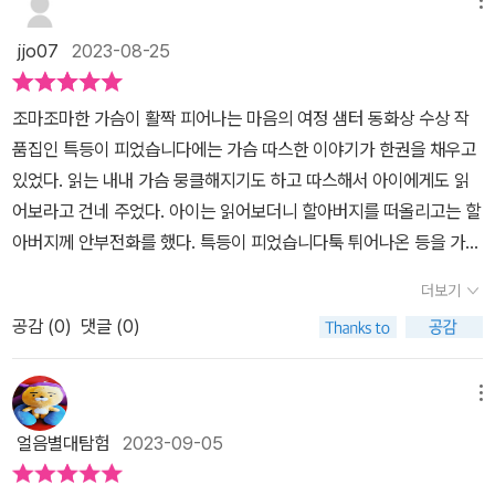
특등이 피었습니다>이다. 할아버지와 손자의 사랑을 담은 특등 <특
메뉴
어쩐지 홀가분하다광명이의 말로 인해 다시 가슴이 두근거린다서로
해 생각해 보면 좋겠다.● 나는 웃음을 통해 전해지는 할머니의 행복
등이 피었습니다>​​작약이 가득 핀 마당에서 할아버지께서 손자 준이
달리 살아온 두 아이의 우정으로마음 깊이 있던 상처가 치유되고 회
jjo07
2023-08-25
한 마음을 입력하고 배웠다. 행복을 배우면 나도 행복해졌다. 새로운
에게 작약을 설명하신다. '작약을 '함박'이라고도 부른단다. 할아버지
복된다구름을 보며 광명이 말했던 말이 자꾸만 떠오른다초록이가 희
마음을 배울 때마다 내 마음이 점점 자라는 것 같았다.(76쪽)
는 이 이름이 더 좋구나. '함박'하면 괜히 기분이 좋아져 웃음이 날 것
망을 마주해서 다행이다“저기, 구름이 오른쪽으로 움직이네.”“아니
조마조마한 가슴이 활짝 피어나는 마음의 여정 샘터 동화상 수상 작
같단 말이지. 준이 네 생각은 어떠니?'맞다. '함박'이라는 이름을 떠올
디. 구름은 바람 따라 움직이는 거디. 그림도 마찬가지고. 마음 따라
품집인 특등이 피었습니다에는 가슴 따스한 이야기가 한권을 채우고
리자 입이 저절로 벌어졌다. 크고 탐스러운 꽃송이가 내 입에 활짝 피
기케 붓이 움직이는 거디.” - p.63▪️연두는 손자 로봇이다할머니가 연
있었다. 읽는 내내 가슴 뭉클해지기도 하고 따스해서 아이에게도 읽
는 것 같았다.​할아버지를 사랑하는 준이, 함박웃음을 짓는 할아버지
두색을 좋아한다는 정보를 참고하여목에 연두색 리본을 매달고 이름
어보라고 건네 주었다. 아이는 읽어보더니 할아버지를 떠올리고는 할
를 안아주고 싶은 마음에 할아버지를 두 팔로 감싸 안았다. 할아버지
도 연두가 되었다할머니의 감정과 건강을 확인하고 집안일을 돕는다
아버지께 안부전화를 했다. 특등이 피었습니다툭 튀어나온 등을 가진
는 준이가 톡 튀어나온 등에 손자가 불편할 까 걱정이다. 하지만 준이
그리고 손자를 원하는 할머니를 위해서할머니의 손자는 되는 것이 연
할아버지를 바라보는 사람들의 시선이 곱지 많은 않다. 그런 시선을
는 툭 튀어나온 등을 통해 전해지는 할아버지의 목소리가 슬프게 느
더보기
두의 임무다연두를 진짜 손자처럼 대해주는 할머니는 웃음이 가득하
느끼면서도 모른척하며 손자인 준이를 데리러 가기 위해 자전거를 타
껴진다. 할아버지는 어릴 적부터 툭 튀어나온 등 때문에 이름이 아닌
다동네 사람에게도 손자라고 소개해 준다할머니와 마을 회관에 갔다
공감 (
0
)
댓글 (0)
고 가시는 할아버지. 할아버지의 사랑을 느껴보지 못한 내게는 알 수
‘툭등네’라고 불린다. 하지만 준이에게 할아버지의 등은 특등이다.​​“할
가 진돗개 호야를 만나고호야에게서 자신의 할아버지와 연두의 할머
없는 감정이지만, 할아버지의 사랑 듬뿍 받으며 언제나 할아버지의
아버지는 ‘툭등’이 아니라 ‘특등’이에요. 제게는 이 세상에 하나밖에
니가 같이 살 수도 있으며 자신은 반려견이기 때문에 한 가족이고나
우선 순위 1번인 아이는 그 모습을 바라보며 할아버지를 떠올렸다. 할
메뉴
없는 아주 ‘특별한 사랑의 등’이에요.”할아버지는 준이가 쓴 시처럼
이가 연두보다 많으니까 형님이라는 이야기를 듣는다함께 살게 되면
아버지가 부끄럽지 않느냐고 건넨 말에 준이의 가슴은 감꽃이 떨어지
둥둥둥글한 가슴을 가지고 살기를 바란다. 평범하게 즐기는 삶을 살
얼음별대탐험
2023-09-05
쓸모 없어진 자신을 할머니가 다시반품할지도 모른다는 생각에 슬픔
듯 툭 떨어진다. 툭 튀어나온 할아버지의 등을 이 세상에 하나 밖에 없
라는 할아버지의 마음과 같다. 하지만 떨어지는 감꽃에 준이 마음도
을 느끼는 연두결국 스스로 상자에 들어가서 전원을 내리겠다고 마음
는 아주 '특별한 사랑의 등'이라며 '특등'이라고 말하는 준이의 모습이