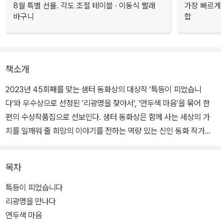
8월 특별 선물. 각도 조절 테이블 · 이동식 빨래
가장 빠르게
바구니
합
책소개
2023년 45회째를 맞는 샘터 동화상의 대상작 '특등이 피었습니
다'와 우수상으로 선정된 '리광명을 찾아서', '연두색 마음'을 묶어 한
편의 수상작품집으로 선보인다. 샘터 동화상은 함께 사는 세상의 가
치를 일깨워 줄 희망의 이야기를 전하는 역량 있는 신인 동화 작가를
발굴하기 위해 제정되었다. 올해 공모된 700여 편의 작품 중에서 가
장 우수한 이야기 세 편과 이들 이야기의 개성을 잘 담아낸 전미영 작
목차
가의 그림으로 한 권의 동화책을 완성했다.
특등이 피었습니다
리광명을 만나다
연두색 마음