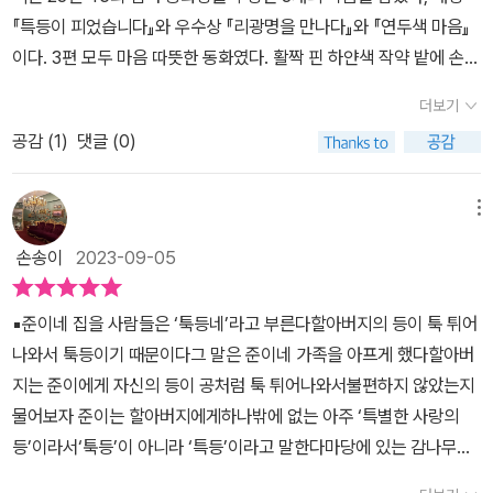
픔이 모여들었다’ 는 문장이 마치 로봇이 사람과 똑같아보여 이상하
초록이가 북한의 이곳저곳을 다니며 경험하고 시간을 보내는 동안의
『특등이 피었습니다』와 우수상 『리광명을 만나다』와 『연두색 마음』
고도 복잡했다. 빠르게 변하는 시대에 사는 우리의 미래가 이 동화책
이야기인데 아이들답게 티격태격하는 모습이 재미있었다. 한편으로
이다. 3편 모두 마음 따뜻한 동화였다. 활짝 핀 하얀색 작약 밭에 손자
의 내용과도 같을 것이라 예상되어 여러 가지 생각이 들었다. 앞서
봉사활동을 하는 아빠의 마음을 어렴풋이 나마 초록이가 이해하는 부
를 업은 할아버지가 보인다. 손자의 표정에 미소가 한가득이다. 노란
장애를 가진 할아버지의 사랑과 편견 없이 광명이를 대하는 아이를
더보기
분이 소중한 느낌이었다.『연두색 마음』은 현재의 우리 모습을 그대로
표지 바탕에 초록 제목이 두 사람처럼 조화롭고 예쁘다.<특등이 피었
보면서 동화책에 담긴 결핍과 힘듦이 그 자체로만 여겨지는 것이 아
보여주는 동화라 마음 한켠이 헛헛하기도 했다. 늘어가는 노인 독거
공감 (
1
)
댓글 (0)
습니다.>툭 튀어나온 등을 가진 할아버지와 손자의 가슴 뭉클한 이야
니라 나아가 희망과 치유를 발견하고 있어서 기뻤다. 출판사로부
세대에 홀로 계시는 할머니께 ai인형 연두가 찾아온다. 학습이 가능한
기. 사랑하는 가족이라 상처받을까 봐 더 조심하며, 혹은 쑥스러워서
터 도서협찬을 받았고 본인의 주관적인 견해에 의해 작성하였습니다.
로봇이라 간단한 대화, 청소, 요리 등 다양한 시중을 들어주고 친구처
전하지 못했던 말들을 용기 내어하게 되면 서로가 서로를 치유할 수
메뉴
럼 말 벗도 되어준다. 로봇이지만 사람처럼 음식도 먹을 수 있고 잠도
있는 시간이 된다. 생각하는 마음은 결국 하나로 연결되는, 두 사람만
손송이
2023-09-05
잘 수 있다. 할머니는 마치 친손주처럼 연두를 챙겨 주신다.마을회관
의 아름다운 이야기로 독자를 따뜻하게 만든다.● '할아버지는 '툭
에서 알게된 한 할아버지의 진돗개 호야와 친해지면서 사람 사는 세
등'이 아니라 '특등'이에요. 제게는 이 세상에 하나밖에 없는 아주 '특
▪️준이네 집을 사람들은 ‘툭등네’라고 부른다할아버지의 등이 툭 튀어
상을 조금씩 알아가는 연두의 일상에서 웃음이 났다. 나의 생각동화
별한 사랑의 등'이에요.'(15쪽)사람들은 할아버지의 등 때문에 '툭
나와서 툭등이기 때문이다그 말은 준이네 가족을 아프게 했다할아버
는 동화다워야 한다. 샘터의 동화를 읽으며 내가 생각했던 동화의 기
등'라고 불렀지만 손자는 '특등'이라고 말한다. 어른보다도 더 생각이
지는 준이에게 자신의 등이 공처럼 툭 튀어나와서불편하지 않았는지
준이 살짝 흔들렸다. 동화는 재미있어야 하기도 하지만 따뜻함이 전
깊고 예쁘다. 모음 'ㅜ'가 'ㅡ'로 바꿨을 뿐인데 전혀 다른 뜻의 단어가
물어보자 준이는 할아버지에게하나밖에 없는 아주 ‘특별한 사랑의
해져야 한다는 것, 우리가 살아가는 삶 속에서 느끼는 고통과 절망을
되어 미소 짓게 했다. 오래오래 할아버지가 준이 곁에 함께 하길 바라
등’이라서‘툭등’이 아니라 ‘특등’이라고 말한다마당에 있는 감나무에
다독여 주며 소중한 희망이 있다는 것으로 그 힒듬을 달래주는 것, 샘
본다.<리광명을 만나다.>읽으면서 초록이 덕분에 빵 터졌다. 쌀쌀맞
서 툭. 툭. 툭. 꽃이 많이 떨어졌다다음 해를 위한 ‘해거리’라는 걸 알
터 동화 수상작 3편이 모두 그 기준에 맞춰진 가슴이 따뜻해지는 동
고 시크해 보이지만 마음에는 정이 많은 아이다. 몽골 출신 안과 의사