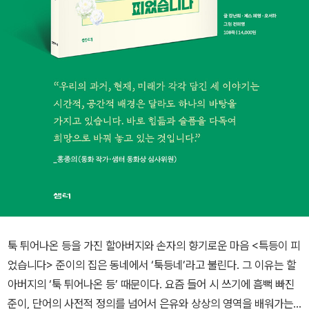
툭 튀어나온 등을 가진 할아버지와 손자의 향기로운 마음 <특등이 피
었습니다> 준이의 집은 동네에서 ‘툭등네’라고 불린다. 그 이유는 할
아버지의 ‘툭 튀어나온 등’ 때문이다. 요즘 들어 시 쓰기에 흠뻑 빠진
준이, 단어의 사전적 정의를 넘어서 은유와 상상의 영역을 배워가는