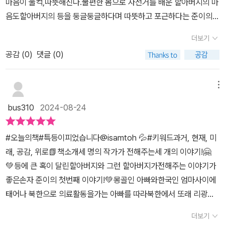
마음이 울컥,따뜻해진다.불편한 몸으로 자전거를 배운 할아버지의 마
아프게 느껴진다. ​울어도 되는 거였어. 슬프면 슬프다고, 아프면 아프
음도할아버지의 등을 둥글둥글하다며 따뜻하고 포근하다는 준이의
다고 할 줄 아는 게 진짜 건강한 마음이지.​​ ​할아버지의 아픔을 조금씩
말도 서로를 생각하는 마음에 코가 시큰해졌다.할아버지의 툭 튀어나
이해해 가는 준이의 고백. 할아버지를 사랑하는 마음을 온몸으로 느
더보기
온 등을 보고 툭등네라고 부르는 사람들.준이의 툭 등이 아니라 특등
낄 수 있다. 할아버지 또한 준이를 따뜻한 시선으로 바라봐 주는 이야
공감 (
0
)
댓글 (0)
이라고 하는 말에 할아버지 뿐 아니라 나도 감동의 물결이다.'해거리
기들이 많았다. 준이를 위한 응원이자 당부의 말이다. 읽는 동안 그리
하는 데는 다 이유가 있단다'할아버지의 말에 스스로 몸을 회복하기
운 할아버지가 소환되었다. 준이와 할아버지의 따뜻한 마음이 그대로
위해 노력하는 감나무를 생각한다.📌리광명을 만나다몽골인 아빠와
전해져 책을 덮어도 긴 여운이 남는 이야기였다. 그리운 할아버지가
메뉴
한국인 엄마 사이에 태어난 초록이.북한아이 광명이를 만난다.미술선
절로 소환된다. - 출판사로부터 도서를 제공받고 쓴 개인적인 생각입
bus310
2024-08-24
생님에게 들볶이던 기억을 잊고광명이가 벽화에 색칠하는 것을 본
니다. -​
다.'구름은 바람따라 움직이는 거디.그림도 마찬가지고.마음따라 기케
#오늘의책#특등이피었습니다@isamtoh 💦#키워드과거, 현재, 미
붓이 움직이는 거디.'광명이의 말에 어떤 상황이든 마음먹기에 따라
래, 공감, 위로📗책소개세 명의 작가가 전해주는세 개의 이야기!🤗
달라진다는걸.단순한 진실에 또 깨닫게 된다.📌연두색 마음로봇 연
💚등에 큰 혹이 달린할아버지와 그런 할아버지가전해주는 이야기가
두를 손자라 부르며 아끼는 할머니.같이 밥을 먹고,산책을 하고 행복
좋은손자 준이의 첫번째 이야기!💚몽골인 아빠와한국인 엄마사이에
하게 지낸다.진돗개 호야가 할아버지와 할머니가 친밀해지면 자기가
태어나 북한으로 의료활동을가는 아빠를 따라북한에서 또래 리광명
형님이 된다는 말에 연두는 반품될까 걱정한다.숨은 연두를 찾은 할
을 만나벌어지는 두 번째 이야기!💚로봇이 할머니의손주가 되어가는
머니는 기쁨의 눈물을 흘린다.세 이야기가 각기 다른듯 하지만,가족
더보기
과정을그리고 있는 세 번째 이야기!조마조마했던 마음이활짝 피어나