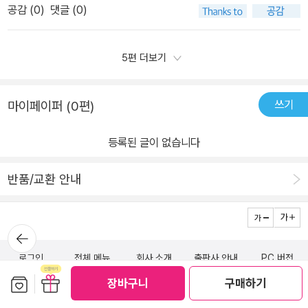
의 이야기를 나누고 있고,우리의 과거,현재,미래 이야기라 감동과 함
공감 (
0
)
댓글 (0)
는 여정함께 보실래요?💙#생각더하기모든 세상살이의어려움은 혼
께 재미있게 볼 수 있었다.💜샘터에서 제공받아 솔직하게 작성하였
자서해결하는 것이 아니라,💛💚옆에 있는 누군가의따스한 시선과다
습니다#북스타그램 #책스타그램 #신간소개 #샘터어린이문고074
정한 말들 덕분에살아가는 힘을 얻는 다는 것을다시금 알게 해준 책
5편 더보기
#어린이동화 #동화 #어린이추천도서 #초등도서추천 #어린이책추
이에요!🙋‍♂️준이는 할아버지가이야기해준 감나무의해거리로 고난을
천 #어린이도서 #도서추천 #동화책추천 #초등추천 #독서논술 #책
견디고극복하는 방법을 알게 되었고,광명이를 통해유명한 미술선생
추천 #책육아 #책과함께자라는아이들_허니겸이 #독서하는엄마 #
쓰기
마이페이퍼 (0편)
님도비싼 물감도 필요없는자연에서 예술적 영감을얻는 법을 터득한
초등책 #책과일상 #독서맛집 #강심수정책 #책읽는우리집🏠
초록이!✨️✨️할머니의 편견없는시선 덕분에 로봇 연두는가족이 의미
등록된 글이 없습니다
를 알게되요.가지고 있던 문제들을해결해 나가는 과정을통해 '공감'과
'이해'의가치를 알게 되었어요🤗#밑줄긋기'준어 해거리하는 데는다
반품/교환 안내
이유가 있단다.감나무는 스스로 몸을회복하기 위해노력하고 있는 거
야.꽃을 더 떨어뜨리고,달려 있던 감도더 떨어뜨리면서다음 해를 준
비하는 거지.'#매력찾기제 45회 샘터 동화상수상을 한 세 명의 작가
뒤로가
기
님들의이야기를 만나 볼 수 있어서좋았어요👍✨️책의 마지막에 있는
로그인
전체 메뉴
회사 소개
출판사 안내
PC 버전
추천의 글과 함께작가의 말을 읽으며작품의 의도와 의미를읽으니 작
보관함담기
선물하기
장바구니
구매하기
품을더 잘 이해할 수 있어서도움이 되었어요!✨️도서명: <특등이 피었
(주)알라딘커뮤니케이션
습니다>✨️지은이: 글 강난희, 제스 혜영, 오서하,그림 전미영✨️펴낸