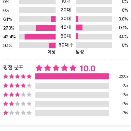
10대
0%
0%
에 방문하게 된 ‘초록이’. 푸른 하늘과 맑은 바다 등 남한과 다를 게 없
20대
0%
0%
어 보이는 익숙한 풍경 앞에 서서 자신을 아프게 찌른 미술 선생님의
30대
3.0%
6.1%
말들을 복기하던 초록이에게 입만 열었다 하면 생경한 느낌을 가져다
40대
9.1%
27.3%
주는 것이 ‘광명이’다. “여기디. 바다! 기러니까 남조선에서 동무는 화
50대
3.0%
42.4%
가가 되고 싶다고 했디?” 시커멓게 타들어 간 초록이의 마음을 비집
60대
0%
9.1%
고 들어오는 광명이의 손에 이끌려 초록이는 고기들이 빨랫줄에 대롱
여성
남성
대롱 매달려 있는 장마당에도 가고 ‘오징어’를 ‘낙지’라고 부르는 북한
의 낙지 순대를 먹으며 ‘낙지 순대킹’ 사업 같은 엉뚱한 생각을 하기도
10.0
평점 분포
한다. 남한에서는 상상할 수도 없었던 시간을 보내던 초록이 눈앞에
100%
마침내 펼쳐진 것은 광명이가 언젠가는 앞을 보게 될 어머니를 생각
0%
하며 그려간 환상적인 동굴 벽화다. 숯으로 검은 선을 그리고, 황토에
0%
불을 붙혀 빨간 물감을 만들어 색을 입히는 등 광명이의 방식은 영국
에서 구한 최고급 물감을 아끼던 초록이에게 낯선 놀라움으로 다가온
0%
다. 구름은 오른쪽으로 움직인다고 생각하는 초록이에게 구름은 바람
0%
따라 움직이고, 마음 역시 그러하다고 말하는 광명이를 통해 초록이
는 마침내 상처받았던 마음을 구름처럼 흘려보내고 다시 일어나는 파