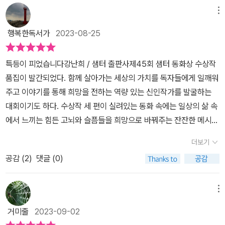
나온 등이 손자를 업어줄 때, 손자를 힘들게 할 것이라 생각하지만, 손
메뉴
자에겐 할아버지의 등은 특별한 사랑의 공간이랍니다. 손자에게 할아
행복한독서가
2023-08-25
버지의 장애는 아무런 부끄러움도 되지 않고 오히려 할아버지만의 특
별함으로 다가오고 있답니다. 이런 모습이 참 귀하게 느껴집니다. 할
특등이 피었습니다강난희 / 샘터 출판사​​​제45회 샘터 동화상 수상작
아버지와 손자의 사랑이 가득한 동화였습니다. 제스 혜영 작가의
품집이 발간되었다. 함께 살아가는 세상의 가치를 독자들에게 일깨워
「리광명을 만나다」는 남한의 소녀와 북한의 소년의 만남을 그려내고
주고 이야기를 통해 희망을 전하는 역량 있는 신인작가를 발굴하는
있습니다. 해마다 의료봉사를 떠나 북한 땅으로 가는 아버지를 따라
대회이기도 하다. 수상작 세 편이 실려있는 동화 속에는 일상의 삶 속
가게 된 소녀는 그곳에서 북한 소년과 만나 다름의 간극에도 불과하
에서 느끼는 힘든 고뇌와 슬픔들을 희망으로 바꿔주는 잔잔한 메시지
고 하나 되어가는 과정을 그려내는 잔잔한 이야기입니다. 그런데 생
들이 들어있어 동화의 힘을 실감하기도 했다. 작가 소개●특등이 피
각해보면 이 소녀는 남한에서도 어쩌면 차별의 대상이 되진 않았을까
더보기
었습니다-강난희꼭 한번은 쓰고 싶었던 자신의 이야기를 동화로 썼
생각해봅니다. 왜냐하면 몽골 아버지와 한국 어머니 사이의 다문화
공감 (
2
)
댓글 (0)
다고 한다. 평범하게 글쓰기를 습관처럼 해왔고 전국여성 백일장을
소녀거든요. 오서하 작가의 「연두색 마음」은 외로운 할머니와 로봇
통해 수상 경력을 쌓은 후 샘터 아동문학상을 수상한 어쩌면 글 쓰는
과의 새로운 가족 이야기입니다. 독거노인 할머니의 새로운 손자가
사람들의 로망을 그대로 실현한 분 같다. ​●리 광명을 만나다- 제스
메뉴
되는 로봇 “연두”는 할머니의 손자가 되어서 다양한 마음들을 배워갑
혜영7년 동안 홈스쿨링을 하면서 동화와 사랑에 빠진 작가는 세 아이
니다. A.I. 로봇이 물론 여러 사전 정보가 입력되어 구매한 가정으로
거미줄
2023-09-02
의 엄마이며 현재 문예 창작과 학생이라고 한다. 꾸준하고 성실함으
향하게 되지만, 그곳에서 새로운 다양한 감정들을 새롭게 배워간다는