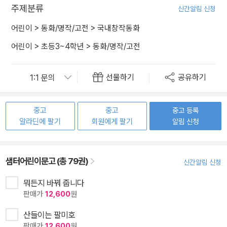
주제분류
신간알림 신청
어린이
>
동화/명작/고전
>
국내창작동화
어린이
>
초등3~4학년
>
동화/명작/고전
선물하기
공유하기
중고
중고
중고 등록
알라딘에 팔기
회원에게 팔기
알림 신청
샘터어린이문고 (총 79권)
신간알림 신청
뭐든지 바꿔 줍니다
판매가
12,600
원
산들이는 팔미호
판매가
12,600
원