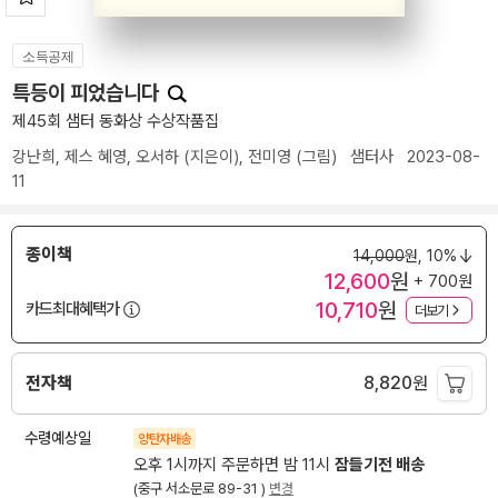
소득공제
특등이 피었습니다
제45회 샘터 동화상 수상작품집
강난희
,
제스 혜영
,
오서하
(지은이),
전미영
(그림)
샘터사
2023-08-
11
종이책
14,000
원,
10%
12,600
원
+ 700원
10,710
원
카드최대혜택가
더보기
전자책
8,820
원
수령예상일
양탄자배송
오후 1시까지 주문하면 밤 11시
잠들기전 배송
(중구 서소문로 89-31 )
변경