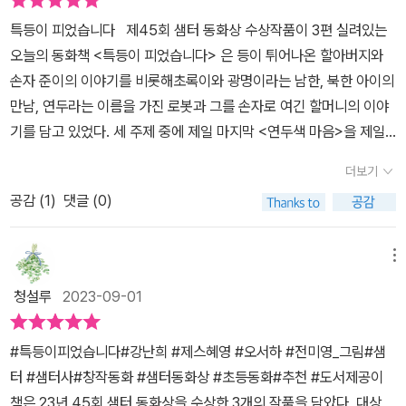
로 앞으로도 글을 쓸 것임을 다짐한다. ​●연두색 마음- 오서하새롭고
설정이 색다릅니다. 과연 “연두”는 할머니와 함께 살아가는 가운데
특등이 피었습니다 제45회 샘터 동화상 수상작품이 3편 실려있는
낯선 존재를 어린이들에게 알리고 싶은 목표를 가진 작가는 아이들이
어떤 감정들을 배우게 될까요? 어쩌면 가까운 시일 안에 현실이 될
오늘의 동화책 <특등이 피었습니다> 은 등이 튀어나온 할아버지와
책을 통해 세상을 만나고 행복을 느끼는 모습이 가장 보람되다고 전
수 있는 동화 속 설정을 통해 가족이란 무엇인지를 생각해보게 됩니
손자 준이의 이야기를 비롯해초록이와 광명이라는 남한, 북한 아이의
합니다. 이미 두 권의 책을 발간한 기성작가이기도 하다.간단한 책 이
다. 세 편 모두 뭔가 결핍되어 있거나 또는 다른 상황 속에서 서로를
만남, 연두라는 이름을 가진 로봇과 그를 손자로 여긴 할머니의 이야
야기대상을 수상한 『특등이 피었습니다』는 작가가 존경하던 할아버
향한 따스한 마음으로 채워지는 느낌을 받게 되는 동화들이었답니다.
기를 담고 있었다. 세 주제 중에 제일 마지막 <연두색 마음>을 제일
지와의 추억에 대한 이야기이다. 몸이 불편하셨던 할아버지에게 어린
이렇게 가슴 따스해지게 만드는 것이야말로 동화가 갖고 있는 힘 가
먼저 읽어보고 싶었다. 할머니의 손자가 된 로봇이라니. 왠지 생경했
손자가 너무나 예쁜 마음과 말들로 애정을 표현하는 이야기들이 사랑
더보기
운데 하나겠죠. [이 글은 출판사로부터 도서를 협찬 받아 주관적인
지만 결코 비현실적인 이야기만은 아니었다. 할머니가 반품하겠다고
스럽기만 했다. 툭 튀어나온 등을 콤플렉스로 가진 할아버지께 툭등
견해에 의해 작성했습니다.]
공감 (
1
)
댓글 (0)
마음먹으면 다시 상자안으로 들어가 스스로 전원을 꺼야만 한다는 연
이 아니라 특등이라는 말로 사랑을 표현한다는 것이 성숙하고 예의
두의 독백이 새삼 슬퍼졌다. 웃음을 통해 전해지는 할머니의 행복한
바르게 느껴졌다. 감 꽃이 유달리 많이 떨어지는 이유도 이 책을 통해
마음을 입력하고 배우며 마음이 자라나는 연두. 웃음소리를 분석해
메뉴
처음 알게 되었다. 할아버지의 지극한 사랑과 불편한 몸으로도 손주
서로에게 맞장구 치는 웃음이라 ‘친밀감’이라고 입력하는 모습이 신
와 자식들을 사랑하는 마음이 드러나 예전에 돌아가신 나의 할아버지
청설루
2023-09-01
기했다. 진돗개 호야와 대화하면서 기분 나쁜 감정도 새로운 감정이
에 대한 추억도 슬며시 건드려 주었다.『리광명을 만나다.』는 방학 동
라 입력하긴 했으나 배우고 싶지 않았다는 솔직한 심정의 연두. 호야
안 몽골인 의사 아빠를 따라 북한을 방문하게 된 초록이의 이야기이
#특등이피었습니다#강난희 #제스혜영 #오서하 #전미영_그림#샘
말대로 할머니가 호야 할아버지랑 호야랑 함께 산다면 쓸모없어진 자
다. 아빠는 북한에서 무료 안과 진료와 백내장 수술 등으로 봉사를 하
터 #샘터사#창작동화 #샘터동화상 #초등동화#추천 #도서제공이
신을 반품할지도 모른다는 생각에 ‘마음에 빗물이 고이는 것처럼 슬
고 계신다. 아빠가 진료하시는 동안 리광명이라는 북한 소년과 함께
책은 23년 45회 샘터 동화상을 수상한 3개의 작품을 담았다, 대상