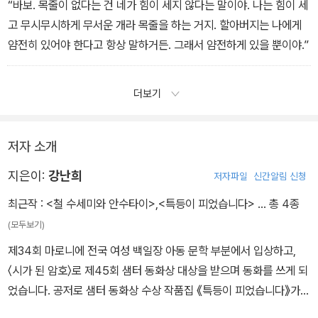
“바보. 목줄이 없다는 건 네가 힘이 세지 않다는 말이야. 나는 힘이 세
고 무시무시하게 무서운 개라 목줄을 하는 거지. 할아버지는 나에게
얌전히 있어야 한다고 항상 말하거든. 그래서 얌전하게 있을 뿐이야.”
더보기
저자 소개
지은이:
강난희
저자파일
신간알림 신청
최근작 :
<철 수세미와 안수타이>
,
<특등이 피었습니다>
… 총 4종
(모두보기)
제34회 마로니에 전국 여성 백일장 아동 문학 부분에서 입상하고,
〈시가 된 암호〉로 제45회 샘터 동화상 대상을 받으며 동화를 쓰게 되
었습니다. 공저로 샘터 동화상 수상 작품집 《특등이 피었습니다》가
있습니다.