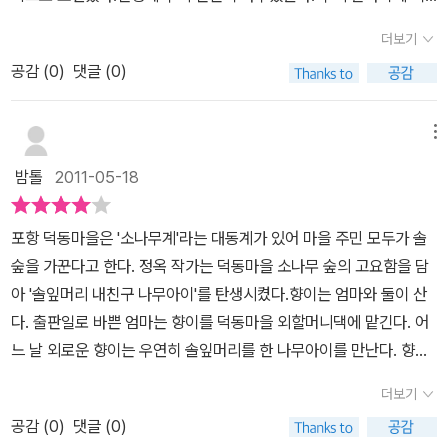
상으로 한 환경 오염과 자연의 소중함을 일깨우는 동화와 학습 도서
눈이 그증거라나? 뿌리가 나올자리...이부분을 읽으며 난 티눈이 난
등 다양한 장르의 책들이 많이 출간되고 있는데, <<솔잎 머리 내 친
더보기
내발바닥을 들여다보며 에잇 설마~ ...혹..뿌리가 나는건아니겠지?우
구 나무 아이>>는 판타지 동화로 나무와의 교류를 통해서 자연의 소
공감 (
0
)
댓글 (0)
리딸아이와 걱정아닌 걱정하며 웃었습니다.숲에서 산책을 하면 속상
중함을 일깨우고, 진정한 친구의 의미를 되새겨주는 따뜻한 동화이
했던 마음, 우울한 마음,기쁜마음..모두 가슴이 시원해지는 이런기분
다.아빠가 교통사고로 돌아가신 뒤, 출판사에서 일을 하게 된 엄마가
을 느꼈을텐데..이책을 읽으면 왜 그런지 알게된다.마음따뜻해지는
메뉴
퇴근이 늦어지자, 향이는 덕동마을 외갓집에서 지내게 되었다. 나지
책, 한번 자연을 다시생각하게 하는책, 난..어떤사람인가 생각하게 하
막한 산들이 폭 감싸 주고, 앞으로는 용계천 맑은 물이 흐르고, 마음을
밤톨
2011-05-18
는책이다.
감싸는 소나무 숲은 마을의 큰 자랑거리이다.발바닥에 생겨난 티눈
때문에 사람들이 한 때 나무였다는 전설을 알게 된 향이는, 머리는 초
포항 덕동마을은 '소나무계'라는 대동계가 있어 마을 주민 모두가 솔
록색 솔잎으로 뒤덮여 있는 나무 아이 솔이를 알게 된다. 솔이와 숨바
숲을 가꾼다고 한다. 정옥 작가는 덕동마을 소나무 숲의 고요함을 담
꼭질을 하고, 도토리 팽이를 돌리며 즐거운 시간을 보내게 되었지만,
아 '솔잎머리 내친구 나무아이'를 탄생시켰다.향이는 엄마와 둘이 산
열살이 되면나무아이 솔이와의 추억을 잊게 되는 향이와 사람에게 상
다. 출판일로 바쁜 엄마는 향이를 덕동마을 외할머니댁에 맡긴다. 어
처를 받기 싫은솔이는 한 때 친구였던 솔이의 엄마 송화와 키작은 나
느 날 외로운 향이는 우연히 솔잎머리를 한 나무아이를 만난다. 향이
무가 나눈 우정을 통해서 진정한 친구의 의미를 배우게 된다.'사람들
와 나무아이는 친구가된다는 이야기이다.사람들이 예전에는 나무였
더보기
은 우리가 한때 나무였던 걸 모조리 잊어 버렸지만, 우리 몸은 그걸 기
는데 우리 몸은 그걸 기억하고 있어 움직일는게 귀찮아질땐 다시 나
억하고 있지. 그래서 움직이는 게 귀찮아질 때 다시 나무가 되고 싶어
공감 (
0
)
댓글 (0)
무가 도고 싶어 자꾸 뿌리를 만들려고 하는게 티눈으로 나타난다는