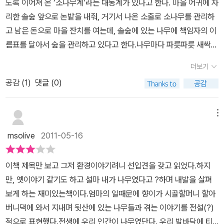
도록 이어져 온 ’소나무계’라는 대동계가 있다고 한다. 마을 어귀에 자
시간에 2학년 아이들이 난리다. 자기는 그저께 티눈 빼러 병원에 갔
리한 솔숲 앞으로 논밭을 내줘, 거기서 나온 소출로 소나무를 관리하
다왔는데 아파서 죽는 줄 알았다고...그랬더니 한 아이가 놀린다.'야.
고 남은 돈으로 마을 잔치를 여는데, 솔숲에 있는 나무에 책임자의 이
너 실수한거야. 티눈은 나무였다는 증건데 그걸 빼면 어쩌냐? 아이
름표를 달아서 숲을 관리하고 있다고 한다.나무마다 파릇파릇 새싹이
구....''그럼...다시 병원가서 붙여달라고 하면 된다. 그런데돈 안 줘도
돋고 개나리, 진달래가 만개하며 봄이 왔음을 알리고 있다.혹독했던
그냥 다시 붙여줄라나?'왁자지껄 웃으며 간지름을 태우고는 서로 낄
더보기
추운 겨울을 보내고 피어난 새싹과 꽃들을 보면, 자연에 대한 신비로
낄댄다.이 동화는 어른에게는 어릴 적 추억을 떠올리게 하고 아이들
공감 (
1
)
댓글 (0)
움으로 내 마음도 더불어 풍성해짐을 느낀다.환경 오염으로 자연에
에게는 엄마,아빠의 어릴 적 모습을 상상할 수 있게 한다. 도토리팽이,
대한 소중함에 대해 깊이 인식하고 있지만, 덕동 마을처럼 자연을 소
1원짜리 동전,껌종이,종이인형,공깃돌...이 동화는 어른에게는 어릴
중히 하는 일에 몸소 실천하는 것에는 아직 미흡한 거 같다. 나 역시도
메뉴
적 추억을 찾게하고 아이들에게는 엄마.아빠의 어릴 적 모습을 상상
이번 식목일에도 평소와 다를 바 없는 하루를 보냈으니, 자연에게 미
할 수 있게 한다.자연속에서 뛰놀고 자연과 함께 했기에 컴퓨터도 게
msolive
2011-05-16
안할 따름이다.지구는 환경 오염과 자연의 소실로 인해서아파하고 있
임기도 맛난 음식이 없어도 더 행복했었다고 믿는 부모들의 어린 시
고, 그로인한 피해는 자연을 훼손한 우리에게 되돌아 오고 있다. 지금
절을 함께 느껴보고 싶은 마음이 문득 생길 것 같다.따뜻한 바람이 불
이책 제목만 보고 그저 환경이야기려니 선입견을 갖고 읽었다.하지
우리에게 필요한 건 과학의 발달로 인한 풍성함보다는 조금은 불편하
면 내 나무 아이는 어디에 있는지,아직도 햇살을 즐거워하던 나를 기
만, 옛이야기 같기도 하고 설마 내가 나무였다고 ?하며 내발을 살펴
더라도 건강하게 살 수 있는 삶의 터전은 아닐까?자연의 소중함에 대
억하고 있는지 한번 만나러 가 보고 싶다....
보게 하는 재미있는책이다.엄마의 일때문에 향이가 시골할머니 할아
한 인식은 현 사회를 이끌어가는 어른들만의 문제가 아니라, 앞으로
버니댁에 와서 지내며 뒷산에 있는 나무들과 겪는 이야기를 전설(?)
미래를 이끌어나갈 어린이들의 문제이기도 하다. 요즘 어린이들을 대
적으로 표현했다.전생에 우리 인간이 나무였단다. 우리 발바닥에 티