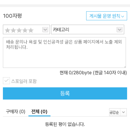
개발된 숲은 본래의 모습을 잃어가, 우리의 삶도 점점 달라지고 있어
요. 우리는 자연과의 관계를 생각할 때, 늘 자연을 보호하고 아껴야 하
100자평
게시물 운영 원칙
는 대상으로 여기지요. 그래야 자연도 우리에게 좋은 것을 베풀어 준
카테고리
다고 생각해요. 하지만 작가는 자연과 인간이 서로를 사랑할 수는 있
지만, 어느 한쪽이 일방적으로 보호하거나 가꾸는 것은 아니라는 걸
얘기하고 싶었다고 해요. 자연과 인간이 동등하다는 것과, 어쩌면 우
리는 자연의 지극한 사랑과 보살핌으로 지금껏 삶을 영위할 수 있었
던 건 아닌지 독자들에게 전하고 싶었다고 합니다. 《나무아이》는 숲
과 사람이 서로를 가꾸어가는 이야기를 통해 더불어 살아가는 삶의
현재
0
/280byte (한글 140자 이내)
가치에 대해 생각하게 합니다. 나무로 살아가야 하는 솔이와 인간으
스포일러 포함
로 살아가야 하는 향이가 만들어가는 우정을 지켜보면서, 자연을 다
등록
정한 친구처럼 대하기를 바랍니다. 개성 있는 이야기로 맑고 따듯한
상상의 세계를 보여 주는 정옥 작가의 신작! 《이모의 꿈꾸는 집(제6
회 마해송문학상 수상작)》으로 경쾌하고 자유로운 이야기를 선보인
구매자 (0)
전체 (0)
정옥 작가는, 생생한 사투리와 정겨운 시골 모습을 적절히 묘사해 유
등록된 평이 없습니다.
쾌하고 친근한 동화를 펴냈어요. 어린 시절 숲 속에서 한번쯤 만나본