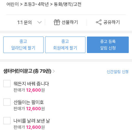
어린이
>
초등3~4학년
>
동화/명작/고전
선물하기
공유하기
중고
중고
중고 등록
알라딘에 팔기
회원에게 팔기
알림 신청
샘터어린이문고 (총 79권)
신간알림 신청
뭐든지 바꿔 줍니다
판매가
12,600
원
산들이는 팔미호
판매가
12,600
원
나비를 날려 보낸 날
판매가
12,600
원