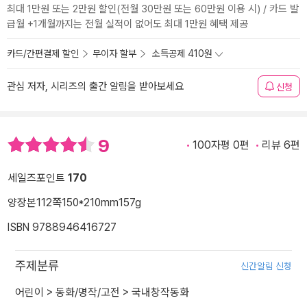
최대 1만원 또는 2만원 할인(전월 30만원 또는 60만원 이용 시) / 카드 발
급월 +1개월까지는 전월 실적이 없어도 최대 1만원 혜택 제공
카드/간편결제 할인
무이자 할부
소득공제 410원
관심 저자, 시리즈의 출간 알림을 받아보세요
신청
9
100자평 0편
리뷰 6편
세일즈포인트
170
양장본
112쪽
150*210mm
157g
ISBN 9788946416727
주제분류
신간알림 신청
어린이
>
동화/명작/고전
>
국내창작동화