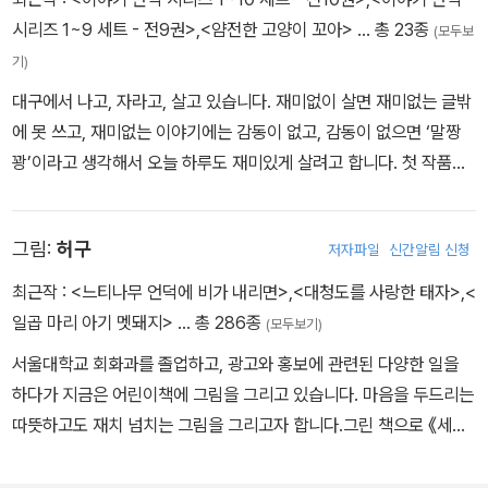
향이는 솔이와 친해지면서 ‘나무아이’의 존재에 대해 알게 된다.
시리즈 1~9 세트 - 전9권>
,
<얌전한 고양이 꼬아>
… 총 23종
(모두보
며칠 후 마을 구경을 온 관광객들이 버린 담배꽁초 때문에 숲에 큰 불
기)
이 날 뻔하고, 기지를 발휘한 향이 덕분에 위기를 모면한다. 이 일로
대구에서 나고, 자라고, 살고 있습니다. 재미없이 살면 재미없는 글밖
숲 속 나무들이 잔치를 베풀어 솔이와 향이는 즐거운 시간을 보낸다.
에 못 쓰고, 재미없는 이야기에는 감동이 없고, 감동이 없으면 ‘말짱
하지만 향이는 곧 있으면 솔이와 헤어져야 한다는 사실을 알게 되는
꽝’이라고 생각해서 오늘 하루도 재미있게 살려고 합니다. 첫 작품
데…… 과연 향이와 솔이는 어떻게 될까?
《이모의 꿈꾸는 집》으로 마해송 문학상을 받았고, 《못된 송아지 뿌
뿌》, 《빙글빙글 뻥이오!》, 《우리 놀이터에 똥 싼 놈》, 《꽁꽁산: 소보로
그림:
허구
저자파일
신간알림 신청
별 이야기》 등을 썼습니다.
최근작 :
<느티나무 언덕에 비가 내리면>
,
<대청도를 사랑한 태자>
,
<
일곱 마리 아기 멧돼지>
… 총 286종
(모두보기)
서울대학교 회화과를 졸업하고, 광고와 홍보에 관련된 다양한 일을
하다가 지금은 어린이책에 그림을 그리고 있습니다. 마음을 두드리는
따뜻하고도 재치 넘치는 그림을 그리고자 합니다.그린 책으로 《세상
의 다리가 된 이슬람 제국》, 《마음의 온도는 몇 도일까요?》, 《4월 그
믐날 밤》, 《처음 받은 상장》, 《미미의 일기》, 《용구 삼촌》, 《멍청한