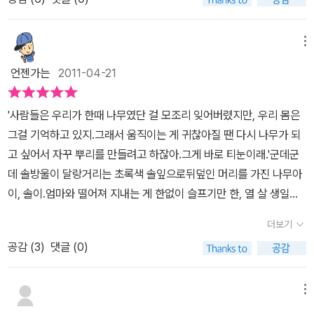
눈은 한때 사람이 나무였다는 증거였다고 합니다..^^;;뭐..믿거나 말거
마을 사람들이 함께 가꾸며, 거기서 얻어진 소출로 숲을 관리하는 데
나...책엔 분명히 그렇게 써져 있습니다요~헤헤나무 아이가 있었죠.
쓰고 남은 돈으로 마을 어른들의 회갑연이나 동네일에 썼다고 해요.
나무와 사람의 경계선인 아이.아이는 때가 되면 나무로 변하게 됩니
메뉴
나무와 사람이 서로를 가꾸어온 셈이지요. 지금도 솔숲 공동 관리의
다.나무로 변해서 무엇을 하냐면요~~사람들의 슬픔과 아픔을 받아
언젠가는
2011-04-21
상황들을 꼼꼼히 기록한 송계부가 전해져 오고 있어요. 《나무아이》는
들이고..대신사람들에게 희망과 웃음을 주는 일을 하게 되죠.그 나무
작은 마을에서 300년이 넘도록 숲과 사람이 공존해온 과정을 친근한
아이에겐...예쁜 소녀 친구가 있습니다.너무 예쁘고 너무 착해서..절대
동화로 엮어, 자연과 더불어 살아가는 삶에 대해 생각해보는 계기를
'사람들은 우리가 한때 나무였단 걸 모조리 잊어버렸지만, 우리 몸은
잊지 않고 싶은 친구.책은..마치 꿈속 이야기를 담담하게 들려주는 것
마련해 줍니다. 특히 2011년 UN이 정한 ‘세계 산림의 해’를 맞이해
그걸 기억하고 있지.그래서 움직이는 게 귀찮아질 땐 다시 나무가 되
처럼얘기를 해나갑니다.어디서도 들을 수 없었던..나무와 아이의 우
앞으로 숲을 가꿔나가야 할 어린이들이 이 동화를 읽고, 삶을 아름답
고 싶어서 자꾸 뿌리를 만들려고 하잖아.그게 바로 티눈이래.'군데군
정 이야기를...중간 중간 실려 있는삽화는 이야기와 어쩜 그리 잘 어울
게 가꿔주는 숲의 소중함에 대해 생각해 보았으면 합니다. 우리 선조
데 솔방울이 달랑거리는 초록색 솔잎으로뒤덮인 머리를 가진 나무아
리는지...보는 내내 기분 좋았습니다요~^^실제..경상북도 포항 덕동
들의 슬기로운 녹색 지혜가 들어 있는 이 동화를 통해 산불과 병충해
이, 솔이.엄마와 떨어져 지내는 게 한없이 슬프기만 한, 열 살 생일을
마을에는 소나무계가 있답니다.마을에 있는 소나무 군락의 이름으로
로 몸살을 앓고 있는 숲을 돌아보고, 숲을 가꾸기 위한 작은 실천 하나
곧 앞둔 착한아이, 향이.향이와 솔이의 아름다운 이야기가 덕동나무
논을 만들어..공동 경작하고 논에서 나오는 이익금은 소나무 숲을 가
더보기
라도 생각해보는 계기가 되기를 기대합니다.
숲속에서 펼쳐진다.이야기 속에서 나무와 인간의 경계는 흐릿하다.나
꾸는데 사용하는 계.소나무계의 이야기를 모태로소나무와 인간이 친
공감 (
3
)
댓글 (0)
무아이 솔이와 평범한 소녀 향이는 숲속에서 숨바꼭질도 하고, 도토
구가 되어 가는 과정을그림처럼 예쁘게 써나간 책입니다.재미나더군
리 팽이도 돌리고즐거운 한 때를 보낸다. 향이는 나무들의 잔치에 초
요.아이에게 자연과 사람의 관계에 대해 친근하게 말해줄 수 있는 책
대받아서 아카시아 꽃에서 얻은 달콤한꿀차도 마시고, 송화가루로 만
메뉴
입니다.초등학생이라면 한번쯤은 보여주시길요~100페이지 남짓한
든 맛있는 떡도 먹는데...인간에 대한 아픈 상처 때문에 '먼 산꼭대기,