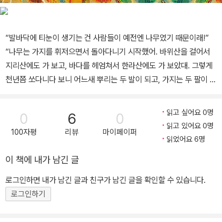
“발바닥에 티눈이 생기는 건 사람들이 예전엔 나무였기 때문이래!”
“나무는 가지를 휘저으면서 돌아다니기 시작했어. 바위산을 걸어서
지리산에도 가 보고, 바다를 헤엄쳐서 한라산에도 가 보았대. 그렇게
천년쯤 쏘다니다 보니 어느새 뿌리는 두 발이 되고, 가지는 두 팔이 되
고, 나뭇잎은 머리카락이 되었대. 옹이는 눈과 코가 되고, 산새들이 만
들어 놓은 구멍은 입이 되었대.” 엄마가 회사 일로 바빠진 탓에 잠시
읽고 싶어요 0명
0
6
0
떨어져 지내게 된 향이는, 헤어지는 날 엄마에게서 신기한 이야기를
읽고 있어요 0명
100자평
리뷰
마이페이퍼
들어요. 그건 바로 티눈이 생기는 이유가 사람이 예전엔 나무였기 때
읽었어요 6명
문이래요. 그래서 움직이는 게 귀찮아질 땐 다시 나무가 되고 싶어서
이 책에 내가 남긴 글
뿌리를 만들려고 하는데, 그 뿌리가 바로 티눈이라는 거예요. 나무와
사람이 원래 하나였다니 믿을 수 없다고요? 그런데 엄마와 헤어져 울
로그인하면 내가 남긴 글과 친구가 남긴 글을 확인할 수 있습니다.
적한 향이 앞에 어느 날 마법처럼, 인간으로 살아가다가 나무가 되는
로그인하기
‘나무아이’ 솔이가 나타나지요. 동화 《나무아이》는 인간이 나무를 선
택하고 가꾸는 게 아니라, 나무가 인간을 선택하고 가꾸는 이야기를