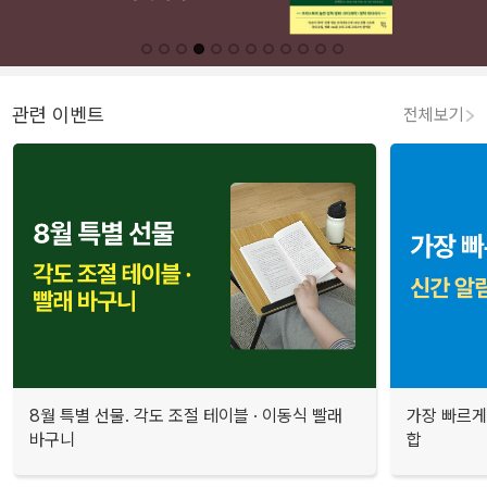
관련 이벤트
전체보기
8월 특별 선물. 각도 조절 테이블 · 이동식 빨래
가장 빠르게
바구니
합