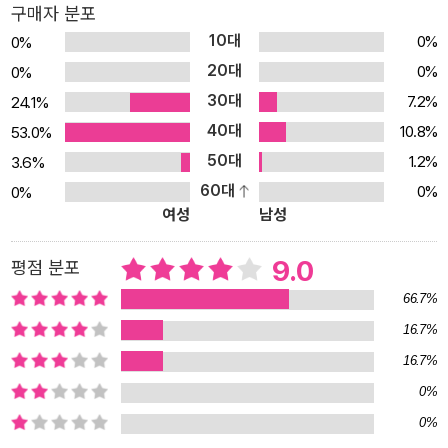
구매자 분포
들려줌으로써, 자연을 가꾸는 주체인 인간과 보살핌을 받는 자연과의
10대
0%
0%
관계를 색다르게 바라봅니다. 나무가 함께 살아갈 이웃을 고르고, 나
20대
0%
0%
무가 살 땅을 직접 찾는, 나무가 여행하고, 나무가 생각하고, 나무가
30대
7.2%
24.1%
기억하고, 나무가 사랑하는 이야기예요. 정옥 작가는 우리가 수동적
40대
인 존재로 여기는 나무들이, 사실은 우리보다 훨씬 능동적이고 적극
10.8%
53.0%
적으로 사랑을 베푸는 존재임을 유쾌하고 상상력 가득한 동화로 담아
50대
1.2%
3.6%
냈어요. 인간이 나무를, 나무가 인간을 돌보는 차원을 넘어서서 서로
60대
0%
0%
여성
남성
가 서로를 사랑하고 가꾸어야 할 친구 같은 존재라는 걸 이야기하지
요. “얘들아, 슬프거나 화가 나면 이젠 숲으로 와. 우리가 너희들의 슬
9.0
평점 분포
픔과 화를 빨아들여 줄게.” 마음이 괴롭거나 울적할 때 숲에 가 본 적
있나요? 숲 속의 맑은 향기를 맡으면 어느새 화났던 일, 짜증났던 일
66.7%
이 아무렇지 않게 느껴질 거예요. 엄마와 헤어져 울적한 향이도 집으
16.7%
로 가는 대신 숲으로 들어가 울음을 터트려요. 그러고는 가슴에 얹힌
16.7%
찹쌀떡 하나가 슝 내려가는 기분을 맛보지요. 이처럼 숲은 살아 숨 쉬
0%
는 모든 생명을 생명답게 품어 주는 엄마 같은 존재로, 늘 곁에서 우리
0%
의 몸과 마음을 가꿔 주지요. 하지만 인간의 필요에 따라 마구잡이로