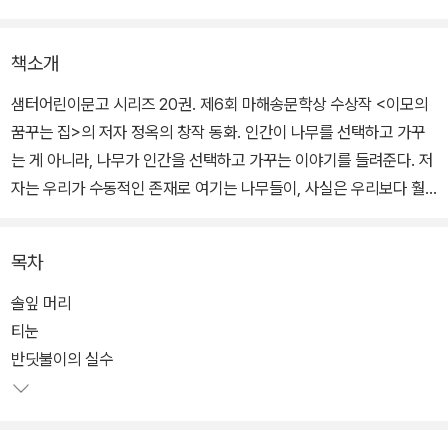
책소개
샘터어린이문고 시리즈 20권. 제6회 마해송문학상 수상작 <이모의
꿈꾸는 집>의 저자 정옥의 창작 동화. 인간이 나무를 선택하고 가꾸
는 게 아니라, 나무가 인간을 선택하고 가꾸는 이야기를 들려준다. 저
자는 우리가 수동적인 존재로 여기는 나무들이, 사실은 우리보다 훨
씬 능동적이고 적극적으로 사랑을 베푸는 존재임을 유쾌하고 상상력
가득한 동화로 담아냈다.
목차
엄마가 회사 일로 바빠진 탓에 잠시 떨어져 지내게 된 향이는, 헤어지
솔잎 머리
는 날 엄마에게서 신기한 이야기를 들게 된다. 그건 바로 티눈이 생기
티눈
는 이유가 사람이 예전엔 나무였기 때문이라는 것이다. 그런데 엄마
반딧불이의 실수
와 헤어져 울적한 향이 앞에 어느 날 마법처럼, 인간으로 살아가다가
나무가 되는 ‘나무아이’ 솔이가 나타나는데….