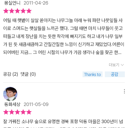
분량이지만..읽어보면 아이들도, 어른들도묘한 따뜻함을 느낄 수 있
몽실언니
2011-04-26
사람들의 발길이 닿지 않는 곳에 뿌리내리고살거'라던 솔이. 하지만
는 책입니다..^^강추합니다여~^^
착하고 순수한 마음을 가진 향이와의 우정을 통해 그 생각을 바꾸게
어릴 때 햇볕이 살살 쏟아지는 나무그늘 아래 누워 파란 나뭇잎들 사
되고. 덕동나무 숲에서 뿌리를 내리고 향이가 행복하게 커가는 모습
이로 스며드는 햇살들을 느끼곤 했다. 그럴 때면 마치 나무들이 웃고
을 보겠다고 한다.덕동나무 숲속의 나무들은 우리에게 단지 목재와
떠들고 내게 장난을 치는 듯한 착각에 빠지기도 하고 내가 나무 일부
그늘과 열매만을 주지 않는다.사람들이 아플 때 위로해주고, 슬플 때
가 된 듯 새큼새큼하고 간질간질한 느낌이 신기하고 재밌었다.어른이
함께 울어주고, 행복할 때 함께 웃어준다.'나무아이야, 사람들의 마음
되어버린 지금... 그 어린 시절의 나무가 가끔 생각나 숲을 찾곤 한다.
을 가꾸며 살아가는 일은 참 멋진 일이야. 나무로 살아가면서이렇게
이 동화를 읽으면서도 살곰살곰 웃음이 나고 그때의 느낌이 가만히
행복한 삶은 또 없을거야.'나무가 가득한 숲속에서 가만히 눈감고 서
더보기
되살아나는 건 나만의 생각일까....솔방울을 단 채 솔잎머리를 흔들며
있으면 우리 마음이 고요해지고 편안해지는 건나무들이 우리의 마음
공감 (
2
)
댓글 (0)
등장하는 나무아이의 모습이 우스쾅스러우면서도 너무 귀여워서 나
을 가꾸고 있기 때문이 아닐까.우리 모두는 한 때 나무였는지도 모른
도 모르게 웃음이 났다. 어쩔수 없이 엄마와 떨어져 살게 된 향이와 친
다. 그리고 언젠가 다시 나무가 될 지도 모를 일이다.상상만 해도 즐겁
구가 된 나무아이가 함께 풀어가는 나무들의 이야기가 잠시도 책을
메뉴
지 않은가. 초록색 솔잎으로 뒤덮인 나무아이가 된 내 모습을...
놓을 수 없게 만들어 단숨에 읽어버렸다. 어쩌면 어릴 적 햇살을 내뿜
동화세상
2011-05-09
던 나의 나무친구도 어디선가 지금의 나를 기억해 줄지도 모른다는
생각을 하며...그래서일까? 푸르른 빛을 띄기 시작하는 봄날의 나무
잘 가꿔진 소나무 숲으로 유명한 경북 포항 덕동 마을은 300년이 넘
들이 왠지 모두 나를 보고 있는 것 처럼 느껴지는 것은....글쓰기 수업