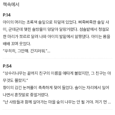
책속에서
P.14
아이의 머리는 초록색 솔잎으로 뒤덮여 있었다. 삐죽삐죽한 솔잎 사
이, 군데군데 맺힌 솔방울이 덩달아 달랑거렸다. 섬솔밭에서 청설모
한 마리가 쪼르르 달려 나와 아이의 발밑에서 알짱댔다. 아이는 몸을
배배 꼬며 웃었다.
“우히히, 그만해. 간지러워.”
소나무 위에서 날아온 까치가 머리에 앉아 솔방울을 콕콕 쪼아댔다.
“얘, 쪼아 대는 건 봐줄 수 있는데, 똥은 싸면 안 돼. 헤헤.”
P.54
아이는 까치를 쫓을 생각도 않고, 샐샐거리면서 웃기만 했다.
“상수리나무는 끝까지 친구의 이름을 애타게 불렀지만, 그 친구는 아
무것도 몰랐지.”
향이의 감긴 눈꺼풀이 촉촉하게 젖어 들었다. 솔이는 자리에서 일어
나면서 혼잣말로 중얼거렸다.
“난 사람들과 함께 살아가는 마을 숲의 나무는 안 될 거야. 저기 먼 산
꼭대기, 사람들의 발길이 닿지 않는 곳에 뿌리내리고 살 거야. 낮에는