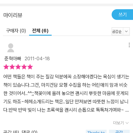
듯한 나무아이에 대한 기발한 캐릭터 설정과 마을 정경이 저절로 떠
오르는 실감 나는 묘사는 톡톡 튀는 이야기와 어우러져 읽는 재미를
쓰기
마이리뷰
더합니다. 나무와 인간에 대한 통찰력 있는 문장들이 곳곳에 숨어 있
구매자 (0)
전체 (6)
는 《나무아이》를 읽다 보면, 자연스럽게 나무와 인간의 공존에 대해
생각하게 됩니다. 풍성하고 자유로운 상상력을 바탕으로 한 정옥 작
가만의 유쾌하면서도 의미 있는 동화 한 편을 통해 이야기의 즐거움
메뉴
을 맛볼 수 있을 것입니다. 나무와 인간이 함께 살아가는 지혜가 담긴
준혁아빠
2011-04-18
‘소나무계’ 오래전부터 마을이 자리한 곳에는 동네 사람들의 쉼터이
자 사랑방인 마을 숲이 있어요. 마을의 고유한 행사를 치르며 마을 주
어떤 책들은 책이 주는 질감 덕분에꼭 소장해야겠다는 욕심이 생기는
민들을 하나로 이어주는 마을 숲은, 곧 그 마을 사람들의 삶과 역사를
책이 있습니다.그건, 마치건담 모형 수집을 하는 어린애의 맘과 비슷
고스란히 품고 있어 마을과 뗄 수 없는 존재이지요. 마을의 경사스러
한 것이어서..^^;;책꽂이에 올려 놓으면 괜시리 뿌듯한 마음에 웃게되
운 일뿐만 아니라 어렵고 힘든 일들을 품어 온 마을 숲은, 그 마을의
기도 하죠~헤헤소개드리는 책은..일단 만져보면 따뜻한 느낌이 납니
문화와 생명이 영글어 가는 의미 있는 곳이에요. 이 작품의 배경이 된
다.반딱 반딱 빛이 나는 초록색을 괜시리 손톱으로 톡톡쳐가며와~ 느
경북 포항 덕동마을에도 소박하지만 잘 가꿔진 마을 숲인 소나무 숲
낌 좋다~ 라는 말을 하기도 했으니까여~^^;;표지부터 따뜻한 느낌을
이 있어요. 덕동마을 솔숲은 특이한 대동계가 전해 내려 오는데, 바로
더보기
줬던 책, 소개드립니다여~^^혹시 티눈이 왜? 생기는지 아십니까?티
‘소나무계’이지요. 소나무 몫으로 땅을 내줘 숲의 이름으로 된 논밭을
공감 (
6
)
댓글 (0)