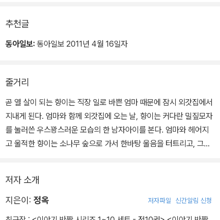
해바라기를 하고, 밤에는 달바라기를 하고, 산새들과 노래하면서 그
렇게 살 거야.”
추천글
솔이는 뒤도 돌아보지 않고 숲을 빠져나갔다.
솔이가 떠난 뒤에도 향이는 오랫동안 소나무 아래 가만히 서 있었다.
동아일보:
동아일보 2011년 4월 16일자
줄거리
곧 열 살이 되는 향이는 직장 일로 바쁜 엄마 때문에 잠시 외갓집에서
지내게 된다. 엄마와 함께 외갓집에 오는 날, 향이는 커다란 밀짚모자
를 눌러쓴 우스꽝스러운 모습의 한 남자아이를 본다. 엄마와 헤어지
고 울적한 향이는 소나무 숲으로 가서 한바탕 울음을 터트리고, 그날
밤 향이를 나무아이로 여긴 반딧불이 때문에 향이는 얼떨결에 소나무
숲으로 들어간다. 숲 속 나무들은 향이를 나무아이로 여겨 반기지만,
저자 소개
곧 향이가 인간임을 알게 된 나무들은 향이의 기억을 없애려 한다. 당
황한 향이는 도움을 구하고, 이때 진짜 나무아이 솔이가 나타나 향이
지은이:
정옥
저자파일
신간알림 신청
를 구해 준다. 그런데 나무아이는 바로 밀짚모자를 눌러쓴 남자아이.
최근작 :
<이야기 반짝 시리즈 1~10 세트 - 전10권>
,
<이야기 반짝