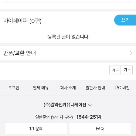
서 자꾸 뿌리를 만들려고 하잖아. 그게 바로 티눈이래.' (본문 21p)나
얘기와 열살이 넘으면 나무의 시간에 있었던 일을 기억하지 못한다는
무 아이와 덕동 마을의 소나무들과의 교류를 통해서 자연이 주는 따
작가의 상상력은 아이들을 상상의 세계로 데려다 줄것이다.무엇보다
뜻함과 포근함을 알게 된 향이는 세상에서 가장 멋진 ’자연’이라는 소
쓰기
마이페이퍼 (0편)
작가는 우리에게 사람들의 마음을 가꾸는 나무와 사람들이 어울려 함
중한 친구를 얻게 되었다. 실제로 존재하고 있는 덕동마을을 배경으
께 살아가기를 바라는 마음을 아이들에게 얘기하고 싶었던건 아닐까.
로 한 따뜻함과 순수함이 느껴지는 <<나무아이>>는 나무와이야기
등록된 글이 없습니다
초등 중학년 이상이면 재미있게 읽을 수 있는 도서이고,그림도 재미
하며 추억을 만드는 향이를 통해서 자연스레 자연을 생각하는 마음을
있게 그려져 있어 책을 읽고나서부모님을 졸라 산에 가자고 조를만큼
갖게 한다.'엄마, 근데 이 소나무를 보니까 기분이 이사해. 뭔가 자꾸
반품/교환 안내
재미가 있다. 조금의 아쉬운 점은 속지 그림이 도토리가 아니라 솔방
생각날 것처럼 가슴이 두근거리기도 하고, 누가 부르는 것 같기도 하
울이었으면 하는 점이다.
고.....''향이도 그래? 엄마도 이 숲에 들어오면 늘 그래. 자꾸 그리운
느낌이 들어. 꼭 어릴 때 같이 놀던 친구가 저 소나무 뒤에서 금세 나
타날 것처럼.' (본문 105p)이 마음은 자연 속에서 누구나 느끼는 그리
로그인
전체 메뉴
회사 소개
출판사 안내
PC 버전
움, 포근함, 설레임이 아닐까? 자연은 우리의 가장 소중한 친구라는
것을 다시금 깨닫게 된다.(사진출처: ’솔잎 머리 내 친구 나무 아이’ 본
(주)알라딘커뮤니케이션
문에서 발췌)
1544-2514
일반문의 (발신자 부담)
1:1 문의
FAQ