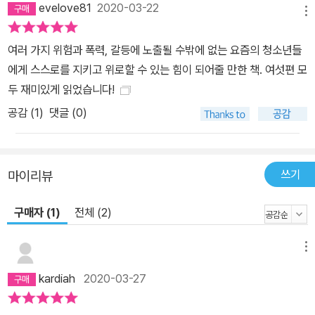
evelove81
2020-03-22
로 가족을 빚더미에 파묻히게 한 아빠의 존재와 잦은 이사로 인한 불
메뉴
안감 속에서도 은유가 쓰러지지 않을 수 있는 건 이웃집 여자에게서
여러 가지 위험과 폭력, 갈등에 노출될 수밖에 없는 요즘의 청소년들
받은 위로와 은유 한 명을 위해 ‘무거워서 던져 버리고 싶은 수박을 억
에게 스스로를 지키고 위로할 수 있는 힘이 되어줄 만한 책. 여섯편 모
척스럽게 들고 온 엄마’가 있어서다. “엄마는 너 잘 먹일 거야. 이사
두 재미있게 읽었습니다!
왔으니까 더 잘 해 먹이고, 잘 살 거야.”(「펜트하우스에 갇힌 날」) 이
공감 (
1
)
댓글 (0)
렇게 한없이 긴 터널과도 같은 괴로움 속에서도 아이들이 세상을 향
해 한 발짝 더 나아갈 수 있는 것은 그 존재를 진심으로 아끼고 격려해
주는 사람들의 온기가 아이들 마음에도 전해지기 때문일 것이다. ‘안
아주고 싶은 나를 발견할 수 있다면 좋겠다’는 작가의 말처럼 『벌레를
쓰기
마이리뷰
밟았다』를 통해 스스로의 용기와 주변 사람들의 믿음이 만나면 긴 터
구매자 (1)
전체 (2)
널의 끝엔 반드시 빛이 있다는 희망이 독자들에게도 전달되기를 바란
다.
메뉴
kardiah
2020-03-27