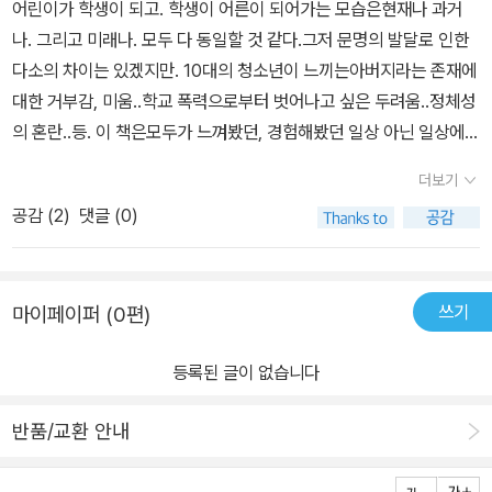
어린이가 학생이 되고. 학생이 어른이 되어가는 모습은현재나 과거
나. 그리고 미래나. 모두 다 동일할 것 같다.그저 문명의 발달로 인한
다소의 차이는 있겠지만. 10대의 청소년이 느끼는아버지라는 존재에
대한 거부감, 미움..학교 폭력으로부터 벗어나고 싶은 두려움..정체성
의 혼란..등. 이 책은모두가 느껴봤던, 경험해봤던 일상 아닌 일상에
대해 풀어내고 있다.나의 일상이지만 남에게는 알려주고 싶지 않은
더보기
나의 일상.그런 일상덕에우리는 어른이 되어가고 있는 거 아닌 가 싶
공감 (
2
)
댓글 (0)
다. 10대의 청소년.그들을 더 이해해주고 싶었고.더 안아주고 싶었
다. 좋은 책, 따뜻한 책, 공감 가는 책. 감사합니다.잘 읽었습니다.
쓰기
마이페이퍼 (0편)
등록된 글이 없습니다
반품/교환 안내