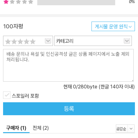
0%
대한 몰이해에 맞서는 아이(「다른 아이」), 가정폭력의 굴레에서 벗어
나고자 하는 아이(「벌레를 밟았다」), 휴대전화 의존도가 높아 일상생
활에서 마찰을 겪는 아이(「딱지를 사랑한 지구인」), 성폭력 방관자라
100자평
게시물 운영 원칙
는 죄책감을 안고 살아가는 아이(「박하의 계절」) 등 정신적·육체적으
카테고리
로 괴로움을 겪는 청소년들의 일상은 매우 위태롭다. 왜 우리는 폭력
에 익숙해져서 그것이 폭력인지도 모르게 되었을까? 복잡하게 얽혀
있는 억압의 소용돌이에서 여섯 편의 단편 속 아이들이 보여 주는 담
대한 행동들은 독자들에게 청소년기의 주요 과제인 ‘성장’의 진정한
의미란 무엇인가를 되짚어보게 한다. 보이지 않는 폭력에도 우리를
살아가게 하는 건 다름 아닌, ‘사랑’ 아버지로 인해 상처 받고, 어머니
현재
0
/280byte (한글 140자 이내)
에게서도 보호자로서의 책임을 기대할 수 없는 상황 속에서 충휘가
스포일러 포함
마음을 다잡을 수 있었던 건 사서 선생님이 쥐어 주었던 반창고 하나
등록
덕분이었다. 비싼 새 옷을 살 수도 없고, 그렇다고 멋진 남자친구와 데
이트를 할 수도 없이 실망만 가득한 크리스마스를 보내고도 선우가
위안을 얻은 건 차갑게 식은 돼지 곱창에서 가족을 위해 휴일도 없이
구매자 (1)
전체 (2)
일하는 부모님의 온기를 느낄 수 있기 때문이다. 그런가 하면 도박으