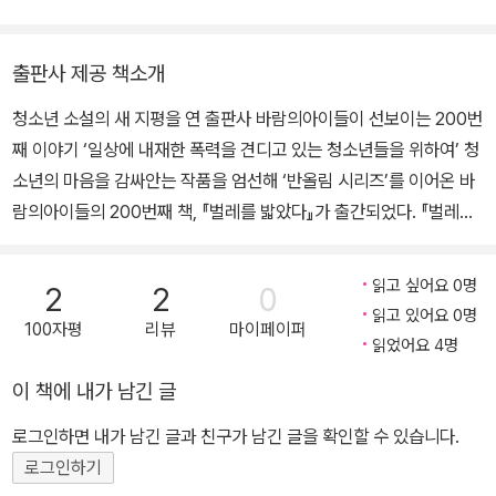
싶다.
출판사 제공 책소개
청소년 소설의 새 지평을 연 출판사 바람의아이들이 선보이는 200번
째 이야기 ‘일상에 내재한 폭력을 견디고 있는 청소년들을 위하여’ 청
소년의 마음을 감싸안는 작품을 엄선해 ‘반올림 시리즈’를 이어온 바
람의아이들의 200번째 책, 『벌레를 밟았다』가 출간되었다. 『벌레를
밟았다』는 6편의 단편을 모은 소설집으로, 가정폭력, 휴대폰 중독, 성
폭력, 또래 친구들과의 경제적 격차 등으로 인해 고민하는 청소년들
읽고 싶어요 0명
2
2
0
의 이야기를 담고 있다. 뉴스와 신문에서는 늘 폭력의 자극적인 면만
읽고 있어요 0명
100자평
리뷰
마이페이퍼
을 부각시키곤 하지만, 사람은 겉으로 드러나는 것보다 보이지 않는
읽었어요 4명
폭력에 무너지는 경우가 더 많다. 어른들보다 제약이 많은 청소년들
이 책에 내가 남긴 글
에게 있어 이러한 폭력은 때때로 삶을 뒤흔드는 깊은 상처를 남긴다.
자신의 존재를 계속해서 부정당할 때, 우리는 어떻게 스스로를 지키
로그인하면 내가 남긴 글과 친구가 남긴 글을 확인할 수 있습니다.
는 사람으로 성장할 수 있을까? 『벌레를 밟았다』는 청소년들의 위태
로그인하기
로운 일상에 따뜻한 응원을 보내고자 하는 마음을 담았다. ‘나는 벌레