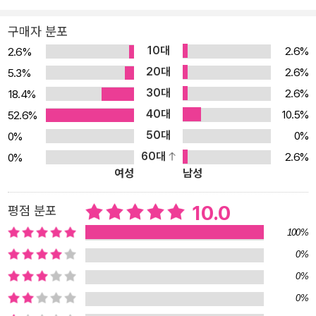
를 죽이지 않을 것이다. 누군가를 위해서가 아니다. 내가 벌레가 되지
구매자 분포
않기 위해서다.’ 편견과 차별의 굴레를 벗어나기 위한 결단! 표제작
10대
2.6%
2.6%
「벌레를 밟았다」는 반복되는 가정폭력의 굴레 속에서 똑같은 가해자
20대
2.6%
5.3%
가 되지 않기 위해 분투하는 ‘충휘’의 이야기를 그린다. 폭력적으로 행
30대
2.6%
18.4%
동하는 아빠와, 그런 아버지를 무조건 이해해야만 한다는 엄마의 태
40대
도는 충휘를 자꾸만 더 깊은 수렁으로 몰아넣는다. 자신을 괴롭히던
10.5%
52.6%
아이에게 똑같이 폭력으로 맞서며 팔을 부러뜨린 일이나, 우연히 잡
50대
0%
0%
아 가둔 벌레 한 마리에게 ‘아빠’라는 이름을 붙이고 그를 괴롭히는 자
60대
2.6%
0%
여성
남성
신의 모습에서 아빠의 그림자를 보게 된 순간, 충휘는 중대한 결단을
내린다. 폭력이 또 다른 폭력을 낳을 때, 그 굴레를 끊기 위해서는 어
10.0
평점 분포
떤 태도를 지녀야 할까? 가정과 학교에서의 폭력이 중요한 사회 문제
로 부각되고 있는 가운데 「벌레를 밟았다」는 정말로 자신을 지키는 사
100%
람이 되기 위해서는 스스로 어떤 의지를 품어야 할 지 생각케 하는 작
0%
품이다. 이처럼 『벌레를 밟았다』에 실린 6편의 단편에는 일상에 내재
0%
한 폭력을 견디고 있는 청소년들의 모습이 담겨 있다. 화장하는 남학
0%
생에 대한 편견에 자신을 숨기는 아이(「다른 아이」), 다문화 가정에