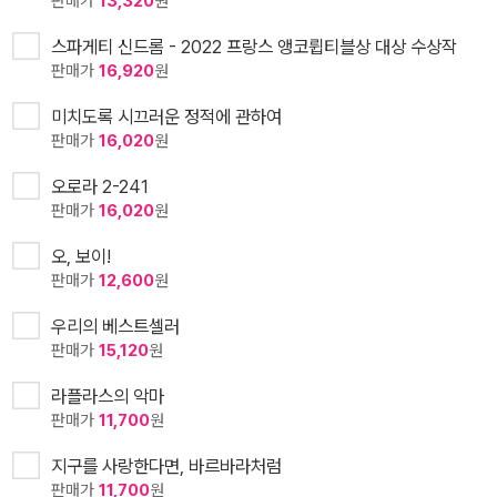
판매가
13,320
원
스파게티 신드롬 - 2022 프랑스 앵코륍티블상 대상 수상작
판매가
16,920
원
미치도록 시끄러운 정적에 관하여
판매가
16,020
원
오로라 2-241
판매가
16,020
원
오, 보이!
판매가
12,600
원
우리의 베스트셀러
판매가
15,120
원
라플라스의 악마
판매가
11,700
원
지구를 사랑한다면, 바르바라처럼
판매가
11,700
원