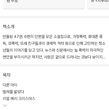
원 추첨
뷰 <지푸라
책소개
반올림 47권. 6편의 단편을 모은 소설집으로, 가정폭력, 휴대폰 중
독, 성폭력, 또래 친구들과의 경제적 격차 등으로 인해 고민하는 청소
년들의 이야기를 담고 있다. 뉴스와 신문에서는 늘 폭력의 자극적인
면만을 부각시키곤 하지만, 사람은 겉으로 드러나는 것보다 보이지
않는 폭력에 무너지는 경우가 더 많다.
목차
어른들보다 제약이 많은 청소년들에게 있어 이러한 폭력은 때때로 삶
을 뒤흔드는 깊은 상처를 남긴다. 자신의 존재를 계속해서 부정당할
다른 아이
때, 우리는 어떻게 스스로를 지키는 사람으로 성장할 수 있을까? <벌
벌레를 밟았다
레를 밟았다>는 청소년들의 위태로운 일상에 따뜻한 응원을 보내고
리얼 메리 크리스마스
자 하는 마음을 담았다.