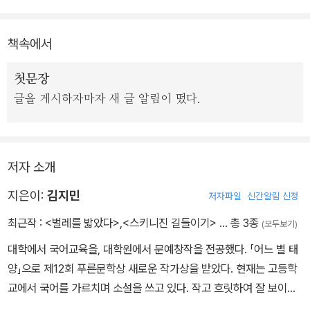
책속에서
첫문장
글을 게시하자마자 새 글 알림이 떴다.
저자 소개
지은이:
김지민
저자파일
신간알림 신청
최근작 :
<벌레를 밟았다>
,
<스키니진 길들이기>
… 총 3종
(모두보기)
대학에서 국어교육을, 대학원에서 문예창작을 전공했다. 「어느 별 태
양」으로 제12회 푸른문학상 새로운 작가상을 받았다. 현재는 고등학
교에서 국어를 가르치며 소설을 쓰고 있다. 작고 흐릿하여 잘 보이지
않는 것들이 당위의 세계에 맞서 불쑥거리며 자라는 이야기를 쓰고