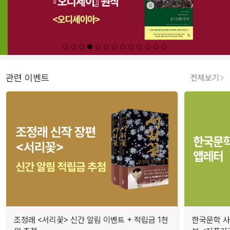
관련 이벤트
전체보기
조정래 <서리꽃> 신간 알림 이벤트 + 적립금 1천
한국문학 사랑