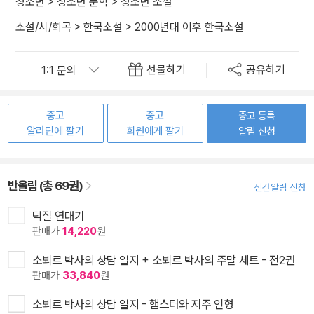
청소년
>
청소년 문학
>
청소년 소설
소설/시/희곡
>
한국소설
>
2000년대 이후 한국소설
선물하기
공유하기
중고
중고
중고 등록
알라딘에 팔기
회원에게 팔기
알림 신청
반올림 (총 69권)
신간알림 신청
덕질 연대기
판매가
14,220
원
소뵈르 박사의 상담 일지 + 소뵈르 박사의 주말 세트 - 전2권
판매가
33,840
원
소뵈르 박사의 상담 일지 - 햄스터와 저주 인형