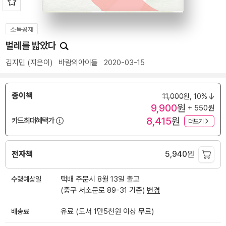
소득공제
벌레를 밟았다
김지민
(지은이)
바람의아이들
2020-03-15
종이책
11,000
원,
10%
9,900
원
+ 550원
8,415
원
카드최대혜택가
더보기
전자책
5,940
원
수령예상일
택배 주문시 8월 13일 출고
(중구 서소문로 89-31 기준)
변경
배송료
유료 (도서 1만5천원 이상 무료)