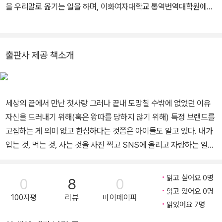
을 우리말로 옮기는 일을 하며, 이화여자대학교 통역번역대학원에서
학생들을 가르친다. 옮긴 책으로 『아나이스 닌 : 거짓의 바다에서』
『지구를 사랑한다면, 바르바라처럼』 『동물들의 머릿속』 『소뵈르 박
사의 상담 일지』 『소뵈르 박사의 주말』 등이 있다.
출판사 제공 책소개
세상의 끝에서 만난 첫사랑 그러나 끝내 도망칠 수밖에 없었던 이유
자신을 드러내기 위해(혹은 왕따를 당하지 않기 위해) 특정 브랜드를
고집하는 게 의미 없고 한심하다는 것쯤은 아이들도 알고 있다. 내가
입는 것, 먹는 것, 사는 것을 사진 찍고 SNS에 올리고 자랑하는 일이
란 피차 부담스럽기도 하다. 하지만 무언가를 구입하는 것 말고 무엇
으로 자신을 증명할 수 있을까? 대부분의 청소년들은 근거 없는 자신
읽고 싶어요 0명
0
8
0
감과 시시때때로 마음을 좀먹는 열패감 사이에서 오락가락하는데, 문
읽고 있어요 0명
100자평
리뷰
마이페이퍼
제는 청소년들이 자신감을 드러내거나 열등감을 극복하기 위해 동원
읽었어요 7명
할 만한 수단이 많지 않다는 것이다. 성적이나 외모? 모든 아이들이 1