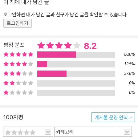
이 책에 내가 남긴 글
등이 될 수는 없는 일이고, 외모란 언제나 불만족스럽기만 하다. 정신
적 자유라거나 인문학적 사유 같은 건…… 당연히 씨알도 안 먹힐 소
로그인하면 내가 남긴 글과 친구가 남긴 글을 확인할 수 있습니다.
리다. 그래서 찾은 대안, 혹은 유일한 방법이 바로 소비다. 바야흐로
로그인하기
소비문화를 빼놓고는 십대 문화를 이야기하기조차 어려운 시대다. 이
런 상황에서 미카엘 올리비에의 『다 없어져 버렸으면』은 청소년소설
8.2
평점 분포
로는 보기 드물게 소비주의에 대한 묵직한 문제의식을 보여주고 있
50.0%
다. 프롤로그에 해당하는 첫 번째 장에서 주인공 위고는 아빠와 의견
충돌을 빚고 “앞으로 뭘 하고 싶냐?”는 아빠의 질문에 대한 대답을
12.5%
찾기 위해 지난 다섯 해를 회상한다. 엄마 아빠의 직장 때문에 프랑스
37.5%
본토를 떠나 아프리카의 섬나라 마요트에서 살게 된 위고. 프랑스령
0%
마요트는 원주민인 마오레족이 살고 있고, 여러 모로 낙후된 곳이라
0%
아무래도 낯설고 불편하다. 하지만 위고는 ‘본토에서 온 백인’으로서
정체성을 유지한 채 마요트에서의 생활에 조금씩 적응해 간다. 어느
덧 3년의 시간이 흐르고 중학교 2학년에 올라간 위고는 마오레족 소
100자평
게시물 운영 원칙
녀 자이나바와 사랑에 빠진다. 그러나 부주의하고 무분별하게 사랑을
카테고리
나눈 나머지 자이나바가 임신을 하고, 상황에 몰린 위고는 모든 일의