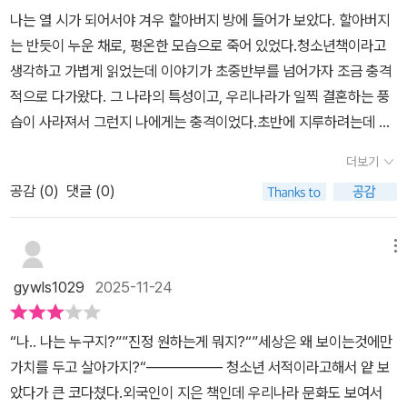
정착해 살고 있었기에 본토인과 마요트 현지인의 입장에서 그 누구보
나는 열 시가 되어서야 겨우 할아버지 방에 들어가 보았다. 할아버지
다도 위고에게 도움을 줄 수 있었습니다. 위고의 마음을 읽어 주면서,
는 반듯이 누운 채로, 평온한 모습으로 죽어 있었다.청소년책이라고
진심 어린 조언을 건네주면서요.📖 자연환경과 인문 환경 모두 낯설
생각하고 가볍게 읽었는데 이야기가 초중반부를 넘어가자 조금 충격
고 불편했지만, 마요트의 생활에 조금씩 익숙해져 갑니다. 예상치 못
적으로 다가왔다. 그 나라의 특성이고, 우리나라가 일찍 결혼하는 풍
한 자연환경의 아름다움에 심취할 수 있었고요. 하루치 식량만으로도
습이 사라져서 그런지 나에게는 충격이었다.초반에 지루하려는데 주
충분하다 여기며 살아가는 마요트 사람들을 바라보며, ‘사춘기’란 단
인공이 다른 나라의 아이를 가지고 자신의 나라에 돌아온 후 유행에
어는 마요트에선 사치에 불과하다는 사실을 깨달으며 이전과는 다른
더보기
따르는 친구들을 별볼일 없다는 생각을 한다는게 참.. 나에겐 어려웠
세상을 하나하나 배워 가고 있었습니다.📖 마요트에 머무는 동안 위
공감 (
0
)
댓글 (0)
다. 개인적으로는 초반에 이야기와 뒷이야기인 소비주의 이야기가 맞
고의 마음에 두 명의 소녀가 들어옵니다. 프랑스와즈 선생님의 딸 뤼
물리지 않았다. 하지만 작가는 주인공이 그런 큰 일을 겪고 본토에와
시와 학교에서 만난 자이나바였어요. 뤼시를 통해 ​‘이성의 아름다
서 일반 청소년의 시각이 아닌 다른 시각으로 바라보는 세상을 그린
메뉴
움’에 대해 눈을 떴고, 자이나바를 통해 ​‘성’을 경험합니다. 위고는 자
것 같다. 아직까지도 청소년이 나라를 위해 사회운동을 하면 부모님
이나바와의 사이에서 정신을 차리지 못해요. 수업에 자주 빠졌고, 성
gywls1029
2025-11-24
의 시선이 곱지 못한게 사실이다. 아이들은 아이들의 세상에서, 그저
적은 곤두박질쳤어요. 결국엔 자이나바의 임신 소식을 접하게 됩니
학업에 열중하고 친구들과의 관계를 중요시하면 된다고 생각하고 나
다. 어른들은 부랴부랴 위고의 일에 개입합니다. 위고는 서둘러 프랑
“나.. 나는 누구지?””진정 원하는게 뭐지?“”세상은 왜 보이는것에만
또한 그런 생각을 가지고 이 책을 접했다. 누군가가 보기엔 한심한 일
스 본토로 돌아옵니다. 돌아가는 비행기 안에서 위고는 눈물을 쏟아
가치를 두고 살아가지?“─────── 청소년 서적이라고해서 얕 보
을 누군가는 해야한다.그래서 이 책을 읽고 나라를 위하는 일을 하는
냅니다.📖 본토에 돌아와서도 위고의 방황은 계속됩니다. 오히려 마
았다가 큰 코다쳤다.외국인이 지은 책인데 우리나라 문화도 보여서
시기는 없다는 생각이 들었고 앞으로 그런 친구들이나 사람들을 만난