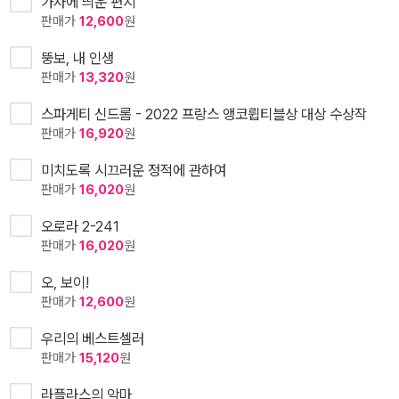
가자에 띄운 편지
판매가
12,600
원
뚱보, 내 인생
판매가
13,320
원
스파게티 신드롬 - 2022 프랑스 앵코륍티블상 대상 수상작
판매가
16,920
원
미치도록 시끄러운 정적에 관하여
판매가
16,020
원
오로라 2-241
판매가
16,020
원
오, 보이!
판매가
12,600
원
우리의 베스트셀러
판매가
15,120
원
라플라스의 악마