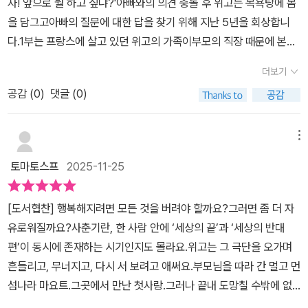
자! 앞으로 뭘 하고 싶냐?'아빠와의 의견 충돌 후 위고는 목욕탕에 몸
유'가 어떤 자유인지 좀더 명확하게 풀었다면 결말이 더 매끄럽지 않
을 담그고아빠의 질문에 대한 답을 찾기 위해 지난 5년을 회상합니
았을까? 하는 아쉬움..⠀
다.1부는 프랑스에 살고 있던 위고의 가족이부모의 직장 때문에 본토
를 떠나프랑스령인 아프리카의 섬나라 마요트에서 살게 된 이야기인
더보기
데요.더운 날씨에 낙후된 곳이라 많은 것이 불편한 곳이지만위고는조
공감 (
0
)
댓글 (0)
금씩 마요트의 생활에 적응해 갑니다.그러던 중 마요트 원주민인 마
오레족 소녀 자이나바와 사랑에 빠지고.자이나바를 임신시키고 말지
요.위고는 뒷수습을 어른들에게 맡기고 본토로 돌아갑니다.2부는 위
메뉴
고가 본토에서 지내는 이야기입니다.본토에서도 위고는 잘 적응하지
토마토스프
2025-11-25
못합니다.학교에서 만나는 친구들이텔레비전 프로그램이나 유행하는
잡지에 열광하는 것이나세일이라고 물건을 사려 몰려드는 사람들이
[도서협찬] 행복해지려면 모든 것을 버려야 할까요?그러면 좀 더 자
위고는 불편합니다.1년 뒤 가족이 본토로 돌아오고가족 모두 사교와
유로워질까요?사춘기란, 한 사람 안에 ‘세상의 끝’과 ‘세상의 반대
쇼핑에 열중하는데위고는 이런 소비주의에 화가 납니다.그러던 어느
편’이 동시에 존재하는 시기인지도 몰라요.위고는 그 극단을 오가며
날,광고판에 낙서를 하고 있는 고등학생 샤를리를 만나게 되고그녀를
흔들리고, 무너지고, 다시 서 보려고 애써요.부모님을 따라 간 멀고 먼
통해 반 소비주의 운동을 알게 됩니다.위고는 샤를리를 통해 알게 된
섬나라 마요트.그곳에서 만난 첫사랑.그러나 끝내 도망칠 수밖에 없
소비주의 그룹과 함께 파리로 가광고 반대 운동을 하다 체포되게 됩
었던 위고.그 비겁함을 누구보다 잘 알고 있었던 것도 위고 자신이다.