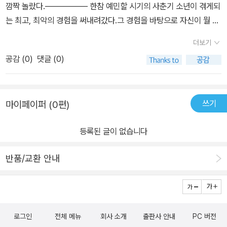
요트에 적응할 때보다 더 힘들어하고 있었어요. 정반대의 공간에서
깜짝 놀랐다.─────── 한참 예민할 시기의 사춘기 소년이 겪게되
다면 적극적으로 응원하고 지지해야겠다는 생각이 든 책이다.#다없
극과 극의 삶을 경험하며 무엇이 옳고 그른 건지 알고 싶었습니다. 본
는 최고, 최악의 경험을 써내려갔다.그 경험을 바탕으로 자신이 뭘 원
어져버렸으면 #미카엘올리비에 #청소년소설 #책추천 #서평단 #소
토 사람들의 생각 없는 소비주의에 진저리를 떨었습니다. 어떤 신념
하는지,세상을 어떻게 봐야하는지를 알게 하는 책이다.결코 가볍지않
비주의 #소비 #사회운동가
더보기
을 가지고 살아야 할지 진지하게 고민합니다.🔖공간적 배경은 프랑
고, 청소년 서적이라고만 할 수 없다.엄마로서 이른 일을 겪으면 아이
스 본토에서 마요트로, 그리고 다시 프랑스 본토로 이동합니다. 시간
공감 (
0
)
댓글 (0)
를 어떻게 대해야할지 생각하게 하는 대목들이 계속 이어졌다.깊숙히
적 배경은 위고의 성장과 연결됩니다. 초등학교 고학년에서 중학교로
뿌리박혀있는 문제들을 15세 청소년의 눈으로 바라봤기때문에 자칫
이어지는 시기를 마요트라는 공간에서 맞이합니다. 극과 극의 환경을
‘아잇 그까짓거’ 할 수 이지만결코 가볍게 여길수가 없었다. 왜냐면 아
경험하며 위고는 자신만의 가치관을 세워 갑니다. 가진 것이 없어도
쓰기
마이페이퍼 (0편)
이가 살아가야 할 세상이기때문에.─────── 이 책을 통해서 아이
충분히 행복한 마요트 사람들을 떠올리며 필요 이상의 물건을 소유하
에게 전달하고싶은 메세지를 추려봤다.”너는 너로 살아“”뜻하지 않은
려는 욕구를 가진 본토 사람들에게 심한 거부감을 느낍니다. 광고로
등록된 글이 없습니다
달콤함이 찾아오거나 아주 쓴 물이 찾아 올 땐 그 일을 통해 반드시 배
사방팔방을 도배하며 소비를 부축이는 도시의 만행에 행동으로 보답
워야 할 것이 따라오고 있는거야.“”너와 다른 가치관을 가진 사람들
합니다.🔖정체성, 가치관, 일탈, 반항, 욕망, 혼란스러움, 적응, 사춘
반품/교환 안내
이 있을수 있어, 그게 가족일수도 있어. 그래도 뜻을 굽히지 마“이렇
기를 설명하기 위해 등장하는 단어 하나하나가 위고의 시간 속에 스
게 말해주고 싶다.─────── [다 없어져버렸으면] 을 통해 어른의
며 있었습니다. 소비주의, 물질 만능주의, 이기주의, 환경 파괴, 지구
시선이 아닌 아이의 시선으로 바라보는 사회적 문제들도 볼 수 있었
촌이 함께 해결해야 될 문제도 위고의 공간 속에 녹아 있었습니다.
고,어른으로서 아이의 세계를 어떻게 바라봐야하고 이끌어가줘야할
🙏🏻청소년들이 이 책을 만났으면 좋겠습니다. 혼란의 시기를 겪어
로그인
전체 메뉴
회사 소개
출판사 안내
PC 버전
지 고민하게 해준 책이다.