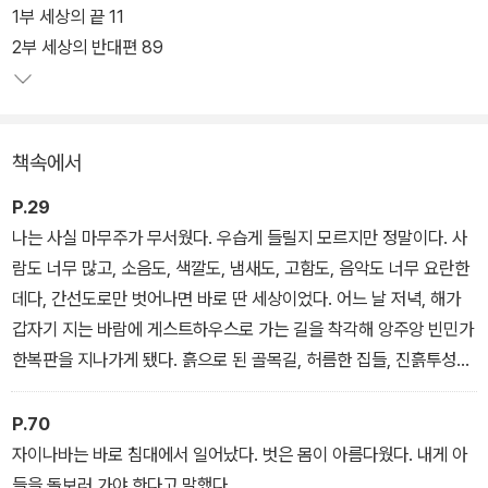
어느덧 3년의 시간이 흐르고 중학교 2학년에 올라간 위고는 마오레
1부 세상의 끝 11
족 소녀 자이나바와 사랑에 빠진다. 그러나 부주의하고 무분별하게
2부 세상의 반대편 89
사랑을 나눈 나머지 자이나바가 임신을 하고, 상황에 몰린 위고는 모
든 일의 뒷수습을 어른들에게 맡겨놓고 허둥지둥 마요트를 떠나게 된
다. 위고도 자신이 비겁하고 부끄러운 행동을 하고 있다는 사실을 잘
책속에서
알고 있다.
P.29
그럴 수밖에 없었던 까닭은 위고가 자이나바를 비롯한 마오레족 청소
나는 사실 마무주가 무서웠다. 우습게 들릴지 모르지만 정말이다. 사
년들처럼 성숙한 삶의 태도를 갖지 못했기 때문이며, 마요트에 충분
람도 너무 많고, 소음도, 색깔도, 냄새도, 고함도, 음악도 너무 요란한
히 동화되지 못했기 때문이다. 위고는 그저 나약하고 미숙한 백인 소
데다, 간선도로만 벗어나면 바로 딴 세상이었다. 어느 날 저녁, 해가
년에 불과했던 것이다. 프랑스행 비행기 안에서 수치심에 휩싸여 눈
갑자기 지는 바람에 게스트하우스로 가는 길을 착각해 앙주앙 빈민가
물을 흘리는 것 말고 위고가 할 수 있는 일은 아무것도 없어 보인다.
한복판을 지나가게 됐다. 흙으로 된 골목길, 허름한 집들, 진흙투성이
개울을 지나는데, 사람들의 눈이 나를 계속 따라왔다. 나이키 운동화
에 반바지와 퀵실버 티셔츠를 입은 나는 그 동네에 어울리지 않는 아
P.70
이였던 것이다.
자이나바는 바로 침대에서 일어났다. 벗은 몸이 아름다웠다. 내게 아
들을 돌보러 가야 한다고 말했다.