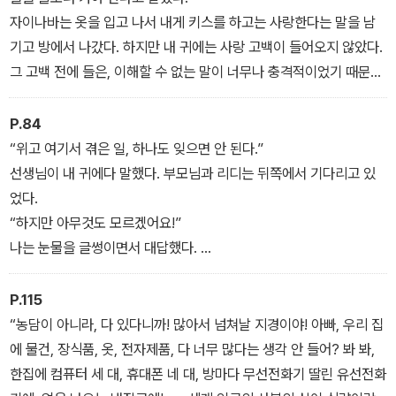
자이나바는 옷을 입고 나서 내게 키스를 하고는 사랑한다는 말을 남
기고 방에서 나갔다. 하지만 내 귀에는 사랑 고백이 들어오지 않았다.
그 고백 전에 들은, 이해할 수 없는 말이 너무나 충격적이었기 때문이
다. 아까 자이나바의 다리에 매달린 아이가 바로 자이나바의 아들이
었던 것이다.
P.84
“위고 여기서 겪은 일, 하나도 잊으면 안 된다.”
선생님이 내 귀에다 말했다. 부모님과 리디는 뒤쪽에서 기다리고 있
었다.
“하지만 아무것도 모르겠어요!”
나는 눈물을 글썽이면서 대답했다.
“알게 될 거야, 위고. 알게 될 거란다…….”
P.115
“농담이 아니라, 다 있다니까! 많아서 넘쳐날 지경이야! 아빠, 우리 집
에 물건, 장식품, 옷, 전자제품, 다 너무 많다는 생각 안 들어? 봐 봐,
한집에 컴퓨터 세 대, 휴대폰 네 대, 방마다 무선전화기 딸린 유선전화