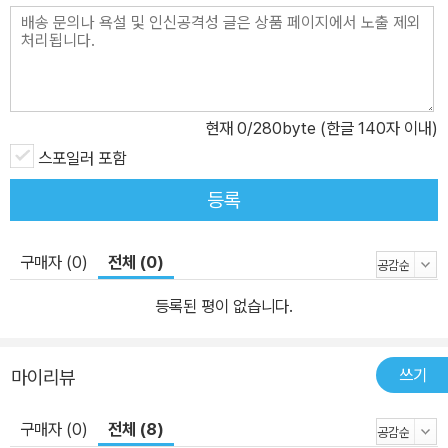
뒷수습을 어른들에게 맡겨놓고 허둥지둥 마요트를 떠나게 된다. 위고
도 자신이 비겁하고 부끄러운 행동을 하고 있다는 사실을 잘 알고 있
다. 그럴 수밖에 없었던 까닭은 위고가 자이나바를 비롯한 마오레족
청소년들처럼 성숙한 삶의 태도를 갖지 못했기 때문이며, 마요트에
충분히 동화되지 못했기 때문이다. 위고는 그저 나약하고 미숙한 백
현재
0
/280byte (한글 140자 이내)
인 소년에 불과했던 것이다. 프랑스행 비행기 안에서 수치심에 휩싸
스포일러 포함
여 눈물을 흘리는 것 말고 위고가 할 수 있는 일은 아무것도 없어 보인
등록
다. 끝과 끝을 오가며 방황하다 발견한 삶의 목표 나는 자유로운 사람
이 되고 싶다 이 작품은 1부 ‘세상의 끝’과 2부 ‘세상의 반대편’, 크게
구매자 (0)
전체 (0)
두 부분으로 나뉘어 있는데 마요트에서의 삶을 다룬 1부와 다시 프랑
스 본토로 돌아온 이후 겪는 위고의 혼란을 다룬 2부는 아예 다른 이
등록된 평이 없습니다.
야기처럼 보일 지경이다. 하지만 부 제목에서 알 수 있듯이 마요트와
프랑스는 양 극단에서 서로를 비추는 거울과 같다. 특히 예민하고 고
쓰기
통스러운 성장기를 보내고 있는 위고에게는 더더욱 그렇다. 게다가
마이리뷰
마요트와 프랑스에서의 생활은 나란히 놓고 볼 때라야 그 실상을 있
구매자 (0)
전체 (8)
는 그대로 이해할 수 있는 것이다. 프랑스로 돌아온 위고는 죄책감과