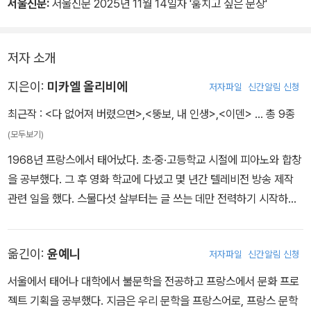
서울신문:
서울신문 2025년 11월 14일자 '훔치고 싶은 문장'
저자 소개
지은이:
미카엘 올리비에
저자파일
신간알림 신청
최근작 :
<다 없어져 버렸으면>
,
<뚱보, 내 인생>
,
<이덴>
… 총 9종
(모두보기)
1968년 프랑스에서 태어났다. 초·중·고등학교 시절에 피아노와 합창
을 공부했다. 그 후 영화 학교에 다녔고 몇 년간 텔레비전 방송 제작
관련 일을 했다. 스물다섯 살부터는 글 쓰는 데만 전력하기 시작하여,
텔레비전과 영화 시나리오 작가, 다큐멘터리 작가로도 일했다. 지은
책으로 『뚱보, 내 인생』 『나는 내가 누구인지 말할 수 있었다』 『이덴』
옮긴이:
윤예니
저자파일
신간알림 신청
등이 있다.
서울에서 태어나 대학에서 불문학을 전공하고 프랑스에서 문화 프로
젝트 기획을 공부했다. 지금은 우리 문학을 프랑스어로, 프랑스 문학