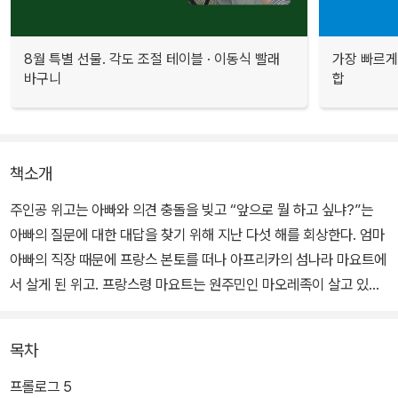
8월 특별 선물. 각도 조절 테이블 · 이동식 빨래
가장 빠르게
바구니
합
책소개
주인공 위고는 아빠와 의견 충돌을 빚고 “앞으로 뭘 하고 싶냐?”는
아빠의 질문에 대한 대답을 찾기 위해 지난 다섯 해를 회상한다. 엄마
아빠의 직장 때문에 프랑스 본토를 떠나 아프리카의 섬나라 마요트에
서 살게 된 위고. 프랑스령 마요트는 원주민인 마오레족이 살고 있고,
여러 모로 낙후된 곳이라 아무래도 낯설고 불편하다. 하지만 위고는
‘본토에서 온 백인’으로서 정체성을 유지한 채 마요트에서의 생활에
목차
조금씩 적응해 간다.
프롤로그 5