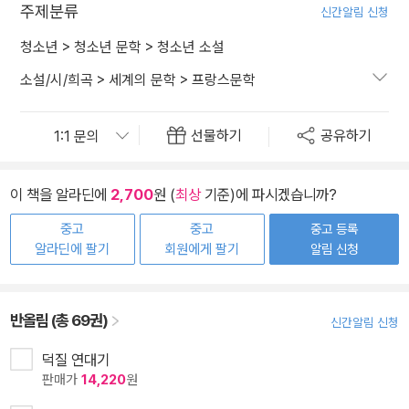
주제분류
신간알림 신청
청소년
>
청소년 문학
>
청소년 소설
소설/시/희곡
>
세계의 문학
>
프랑스문학
선물하기
공유하기
이 책을 알라딘에
2,700
원 (
최상
기준)에 파시겠습니까?
중고
중고
중고 등록
알라딘에 팔기
회원에게 팔기
알림 신청
반올림 (총 69권)
신간알림 신청
덕질 연대기
판매가
14,220
원