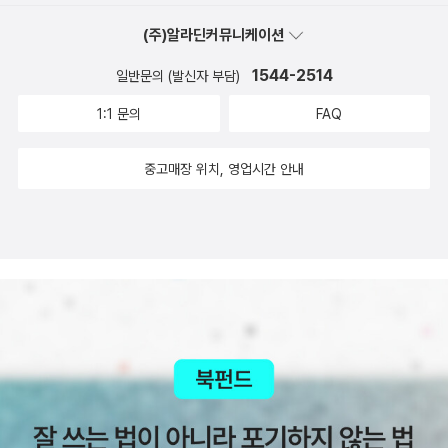
내는, 가치관과 신념을 정립해 가는 위고의 이야기를 통해 자신만의
이야기를 찾을 수 있을 거예요. 많은 어른들이 이 책을 만났으면 좋겠
(주)알라딘커뮤니케이션
습니다. 사춘기의 자녀와 학생에게 건네줄 이야기를 프랑스와즈 선생
1544-2514
일반문의 (발신자 부담)
님을 통해 찾아낼 수 있을 거예요.🙏🏻 13년 전에 세상에 나온 위고
의 이야기였지만 2025년의 저에게도 던져주는 메시지는 분명했습니
1:1 문의
FAQ
다. 행복의 정의, 가치관, 소비 패턴, 미래의 꿈나무 청소년들에게 건
중고매장 위치, 영업시간 안내
넬 조언, 그리고 지구 반대편에 살고 있는 어려운 이들의 삶에 대해 깊
이 생각해 보겠습니다.#바람의아이들 #다없어져버렸으면 #성장소
설 #청소년소설 #중고생추천소설 #미카엘올리비에 #가치관정립 #
신념 #가치 #빈부격차 #양극화 #환경보호 #소비주의