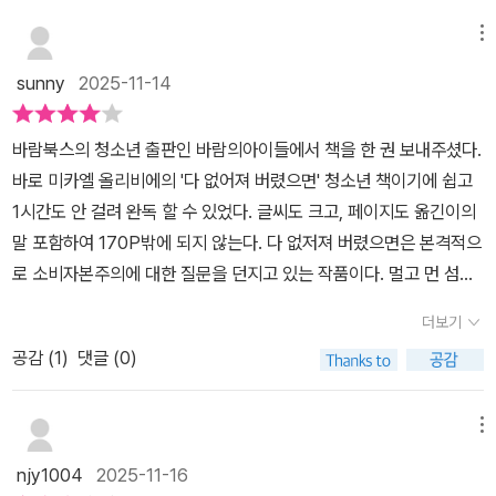
자괴감에 시달리는 한편, 본토에서의 적응도 쉽지 않다는 사실에 당
메뉴
황한다. 위고는 텔레비전 프로그램이나 유행하는 잡지 등에 열광하는
또래 애들을 불편해하고, 세일 기간에 필요하지도 않은 물건들을 사
sunny
2025-11-14
기 위해 미친 듯이 몰려드는 사람들을 보고 진저리를 친다. 엄마 아빠
와 여동생 리디는 아무 문제 없이 쇼핑과 사교에 열중하는데 그럴수
바람북스의 청소년 출판인 바람의아이들에서 책을 한 권 보내주셨다.
록 위고는 엇나가기만 한다. 물질만능주의와 소비주의에 넌덜머리를
바로 미카엘 올리비에의 '다 없어져 버렸으면' 청소년 책이기에 쉽고
내면서도 불평불만을 늘어놓고 가족들을 공격하는 것 말고는 방법을
1시간도 안 걸려 완독 할 수 있었다. 글씨도 크고, 페이지도 옮긴이의
알지 못하던 위고는 어느 날, 대형 광고판에 낙서를 하고 있던 고등학
말 포함하여 170P밖에 되지 않는다. 다 없저져 버렸으면은 본격적으
생 샤를리를 만나 한눈에 반한다. 그리고 샤를리를 통해 반소비주의
로 소비자본주의에 대한 질문을 던지고 있는 작품이다. 멀고 먼 섬나
운동가 그룹을 알게 되면서 새로운 세상에 눈뜨고, 결국 파리까지 가
라 마요트에서 프랑스 파리로 돌아온 주인공 위고가 당장 쓰지 않는
서 광고 반대 게릴라 시위를 벌이다 체포되고 만다. 위고가 마요트와
더보기
물건을 '쟁이는' 것에 대한 혼란을 담은 책이다. 그런데 사실 이번 책
프랑스 양쪽 모두에서 제자리를 찾지 못한 것은 당연하다. 위고가 찾
공감 (
1
)
댓글 (0)
에서는 '소비 문제에 대한 지적'보단 미성년자 성관계와, 미성년자 임
아야 할 것은 제3의 길이었으므로. 우월감에 사로잡혀 있거나 열등감
신의 문제가 난 더 크게 와닿았다. 그리고 1. 이 책에서는 그 점을 문제
에 괴로워하거나, 사거나 사지 않거나, 그 사이에는 무수한 선택지가
시 하지 않는다는 점. 2. 남자 아이의 잘못은 이야기 하지 않고 100%
메뉴
놓여 있는 것이다. 그렇다면 이제, 위고는 어떤 태도를 취해야 할 것인
여자아이의 탓으로 여기는 점.이 이상했다. 사실 출판사에서 무상으
njy1004
2025-11-16
가? “대체 뭐가 되려고 이러냐, 위고?” 아빠의 물음에 오랜 시간 고민
로 보내주었고, 서평을 신청하기도 했지만 아쉬움이 남는 책이다. 다