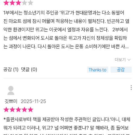
에 빠져 있던 위고는 마침내 대답을 생각해 낸다. “나중에, 나는 자유
만, 소비 문제에 대해 아이들과 이야기 나누고 싶은 부모 혹은 교사에
로운 사람이 되고 싶다.” 이때 자유란, 무한정 의미를 확장시킬 수 있
1부에서는 청소년기의 주인공 '위고'가 현대문명과는 다소 동떨어
겐 추천한다. (그 전에 성교육 부터..!)
는 절대 자유이기도 하지만 한편으로는 모든 상황과 분위기, 유행, 무
진 마요트 섬에 잠시 머물며 적응하는 내용이 펼쳐진다. 빈곤하고 열
언의 압력, 소비주의의 광풍으로부터 자유로울 권리이다. 무엇이든
악한 환경이지만 위고는 이곳에서 열정과 자유를 느낀다.⠀2부에서
해도 좋고, 무엇을 해도 이상하지 않을 자유. 어쩌면 ‘사고 싶지 않을
는 섬에서 변화되어 도시로 돌아온 위고가 자신의 정체성을 확립하
권리’일지도 모른다. 위고가 자기 자신을 둘러싼 세계에 대해, 자기 자
는 과정이 나온다. 다시 돌아온 도시는 온통 소비하기에만 바쁜 사람
신의 위선에 대해, 혹은 자기 자신이 나아갈 바에 대해 탐색하는 과정
들로 가득차 보이고, 위고는 소비를 부추기는 광고들을 저지하기 위
더보기
을 따라가다 보면 진짜 어른이 된다는 것이 얼마나 어려운 일인지 깨
해 직접 행동한다.⠀⠀🔊 적절히 소비하자..라는 어쩌면 뻔한 잔소
공감 (
1
)
댓글 (0)
닫게 된다. 위고는 자신이 처한 위치를 밖에서 들여다볼 수 있는 기회
리 같은 이야기를 심심하지 않게 풀어내고 있다.⠀무분별한 소비문제
를 가졌고, 그 기회를 붙들고 치열하게 고민한 끝에 나름대로 중요한
를 도시와 섬의 생활을 대조적으로 보여주며 물질적 소비의 욕망으로
결론에 이른다. 어쩌면 자연으로 돌아가자거나, 소비자본주의에 반기
부터 자유로워져야 한다는 메세지가 강하다.사람의 손길이 닿지 않았
메뉴
를 들자거나 하는 일련의 메시지들은 부차적인 것일지도 모른다. 그
던 섬의 개발, 아프리카의 미개한 성 문화와 교육 현실 등 여러 사
깃쁘미
2025-11-25
보다 작가는 이 작품의 독자들이 울타리를 딛고 선 자로서의 자신의
회 문제도 언급되고 있어서 청소년 논술수업 시간에 아주 좋은 토
위치를 깨달아야 한다는 것, 그것이야말로 청소년들이 가져야 할 삶
론 주제가 될 듯도 하다.다만, 프랑스 청소년들의 개방적인 성 인
*출판사로부터 책을 제공받아 작성한 주관적인 글입니다.'아니, 대체
의 태도라는 사실을 힘주어 말하고 있는 것이다. 2012년 출간된 『나
식, 혼전임신(심지어 임신한 여학생을 두고 그냥 도망온..) 등을 우리
뭐가 되려고 이러냐, 위고? 널 어쩌면 좋겠냐? 말 해봐라, 좀 들어보
는 사고 싶지 않을 권리가 있다』의 개정판이다.
나라 청소년들이 어떻게 받아들일지..😅그리고 위고가 말하는 '자