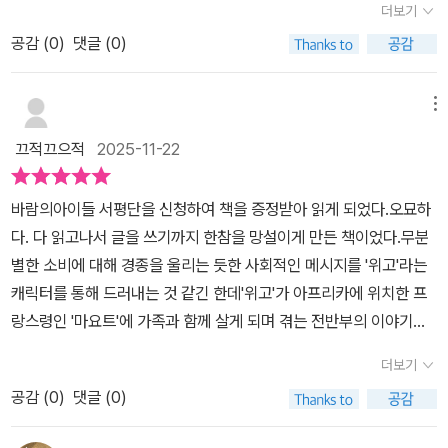
니다.경찰서에서 위고를 데리고 온 아빠는위고에게 질문을 던지는데
더보기
그래서 더 아프고, 더 오래 남아요.프랑스로 돌아온 위고는 또 다른 혼
요.그 질문이 바로 '대체 뭐가 되려고 그러냐?'입니다.위고는 그 질문
공감 (
0
)
댓글 (0)
란에 빠집니다.넘쳐나는 물건으로 가득 찬 집, 텅 빈 마음.사고 싶은
의 답을 찾을까요?이 이야기는 위고가 자신이 나아갈 바를 찾는 과정
것도, 갖고 싶은 것도 없는데 세상은 끊임없이 ‘갖기’를 요구하죠.그
이기도 하지만우리 사회에 만연해 있는 소비주의를 지적하고 있습니
속에서 위고는 묻습니다.“정말 이걸로 내가 자유로워질 수 있는 걸
메뉴
다.1부에서는 마요트 섬의 모습을2부의 프랑스 본토의 모습을 보여주
까?”사춘기의 고민과 함께, 조금씩 소비자본주의의 압력도 느껴요.이
는데요.모든 것이 부족하고 힘들게 살고 있는 섬의 사람들과물건을
끄적끄으적
2025-11-22
소설은 위고가 자라면서 ‘누가 되어야 하는지’보다‘어떻게 살고 싶은
쌓아 놓고 사는 본토의 사람들 모습이 너무나 대조적으로 보입니다.
지’를 찾아가는 이야기입니다.그 끝에서, 위고는 말해요.“나중에, 나
마요트 섬에서 겪은 일 때문에위고는 죄책감과 자괴감에 빠지게 되는
바람의아이들 서평단을 신청하여 책을 증정받아 읽게 되었다.오묘하
는 자유로운 사람이 되고 싶다.”사춘기의 아이를 바라보는 우리는 늘
데요.그래서 본토 사람들의 소비에 열광하는 모습이위고의 눈에 더
다. 다 읽고나서 글을 쓰기까지 한참을 망설이게 만든 책이었다.무분
고민해요.도와줘야 할까? 기다려줘야 할까?하지만 위고를 보며 이런
띄었을지도 모릅니다.위고가 바라보는 본토 사람들의 모습을 보며나
별한 소비에 대해 경종을 울리는 듯한 사회적인 메시지를 '위고'라는
생각이 들었어요.사춘기를 잘 보내는 방식은 어쩌면 ‘누군가의 기준
의 모습 그리고 우리 아이들의 모습을 돌아보기도 했습니다.청소년의
캐릭터를 통해 드러내는 것 같긴 한데'위고'가 아프리카에 위치한 프
에 맞추는 것’이 아니라스스로 울타리를 넘어서는 경험을 겪게 하는
성관계, 임신에 대한 이야기는살짝 불편하기는 했지만,위고의 불편한
랑스령인 '마요트'에 가족과 함께 살게 되며 겪는 전반부의 이야기가
것인지도 몰라요.그래서 결론은…조금 걱정되지만,조금 답답하지만,
마음을 함께 느끼며 순식간에 읽은 책입니다.
워낙 강렬하여사회적 메시지를 전달하는 후반부 이야기를 내 마음 깊
가만히 지켜봐 주는 것.사춘기란, 그렇게 스스로 넘어서는 법을 배우
더보기
은 곳에서 자꾸 튕겨내듯 읽었다.'나는 슬프지도 즐겁지도 않고, 분노
는 시간이니까.(애미의 마음은 타들어갑니다..)바람의 아이들 출판사
공감 (
0
)
댓글 (0)
하거나 체념하지도 않은 채, 두 세계 사이에 둥둥 떠 있었다.'(92쪽)
의 도서 지원으로 읽고 사춘기소년의 감정을 느껴봅니다.위고의 말도
아직 미숙했기에 자신이 저지른 일에 대해 도망치듯 마요트를 빠져나
맞긴한데.. 전 이미 속물 어른이 되었나봐요. 갖고 싶은게 많아요.#다