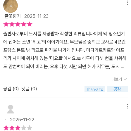
온 것까지는 이해가 되었는데그에 대한 더이상의 대처 없이 후반부에
메뉴
없어져버렸으면 #미카엘올리비에 #바람의아이들 #소비자본주의
서 대의를 위해 나서는 '위고'의 모습이 위선적으로 느껴졌다다.전반
글꽃향기
2025-11-23
부에서 '위고'가 마요트에서의 삶을 성찰하는 장면이 좀 더 필요하지
않았을까.그러나 다시 생각해보면, 작가가 생각하는 '위고'의 '고통'이
출판사로부터 도서를 제공받아 작성한 리뷰입니다이제 막 청소년기
나와는 다른 시각이었던 것 같다.나는 '위고'가 '자이나바'와 사랑에 빠
에 접어든 소년 ​‘위고’의 이야기예요. 부모님은 중학교 교사로 4년간
지며 겪게 된 일을 '고통'이라고 생각했는데,작가는 '위고'가 미성숙함
프랑스 본토 밖 학교로 파견을 나가게 됩니다. 마다가르카르와 아프
을 해결하지 못하고 '마요트'에서 회피하듯 빠져나온 그 자체를 고통
리카 사이에 위치해 있는 ​‘마요트’에서요.📖하루에 다섯 번을 샤워해
이라고 여긴 듯 하다.이는 문화적인 차이일 수도 있겠다는 생각이 든
도 땀범벅이 되어 버리는, 오후 다섯 시만 되면 해가 저무는, 도시 한
다.작가와 나 사이에 어긋나버린 그 관점으로나는 마지막까지 '위
복판이라도 밤이 되면 칠흑 같은 어둠에 휩싸이는 마요트에서 위고의
고'에 공감하지 못하고 삐딱한 시선으로 '위고'를 바라보았다.공감할
더보기
이야기가 시작됩니다. 사우나장에 있는 듯한 열기와 습기, 거리에 가
수 없는 그의 이야기를 끝까지 결말을 궁금해하며 읽었기에이 작가의
공감 (
0
)
댓글 (0)
득한 쓰레기 더미, 길 한복판에서 보란 듯이 몸을 흔들어 대는 선명한
<뚱보, 내 인생>을 반드시 봐야겠다.
무늬의 거미, 길바닥에서 잠을 청하고 있는 난민들, 마요트의 첫인상
은 너무나 강렬했습니다.📖 다행스럽게도 위고에게는 정신적으로 의
메뉴
지할 수 있는 존재가 있었습니다. 자신이 다니는 학교의 사서로 일하
-
2025-11-22
는 프랑스와즈 선생님이었지요. 마오레족 남자와 결혼해서 마요트에