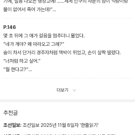
기에, 얼음 나오는 냉장고에! ……세계 인구의 사분의 삼이 식량이랑
물이 없어서 죽어 가는데!”
“아! 본론이 나오는구먼!”
P.146
몇 초 뒤에 그 애가 걸음을 멈추더니 물었다.
“네가 개야? 왜 따라오고 그래?”
숨이 차서 단거리 경주자처럼 맥박이 뛰었고, 손이 살짝 떨렸다.
“너처럼 하고 싶어.”
“뭘 한다고?”
“포스터에 낙서하고, 광고를 청소하는 거.”
더보기
추천글
조선일보:
조선일보 2025년 11월 8일자 '한줄읽기'