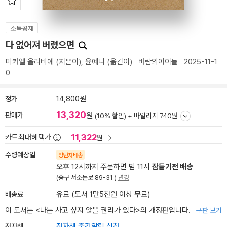
소득공제
다 없어져 버렸으면
미카엘 올리비에
(지은이),
윤예니
(옮긴이)
바람의아이들
2025-11-1
0
정가
14,800원
13,320
판매가
원
(10% 할인) +
마일리지 740원
11,322
카드최대혜택가
원
수령예상일
양탄자배송
오후 12시까지 주문하면 밤 11시
잠들기전 배송
(중구 서소문로 89-31 )
변경
배송료
유료 (도서 1만5천원 이상 무료)
이 도서는 <
나는 사고 싶지 않을 권리가 있다
>의 개정판입니다.
구판 보기
전자책
전자책 출간알림 신청