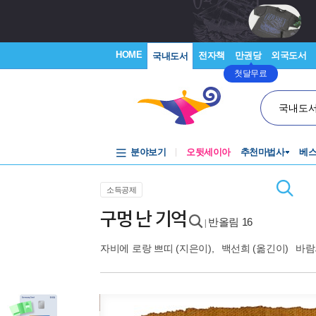
HOME
전자책
만권당
외국도서
국내도서
첫달무료
국내도
분야보기
오뒷세이아
추천마법사
베
소득공제
구멍 난 기억
반올림 16
|
자비에 로랑 쁘띠
(지은이),
백선희
(옮긴이)
바람