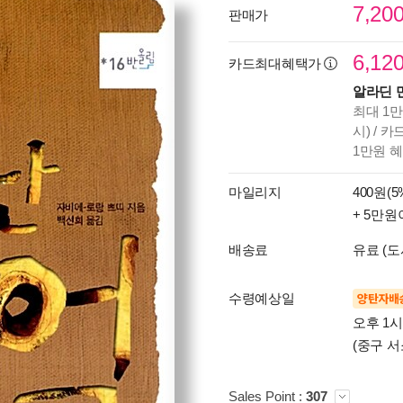
7,20
판매가
6,12
카드최대혜택가
알라딘 
최대 1만
시) / 
1만원 
마일리지
400원(5
+ 5만원
배송료
유료 (도
수령예상일
양탄자배
오후 1
(중구 서
Sales Point :
307