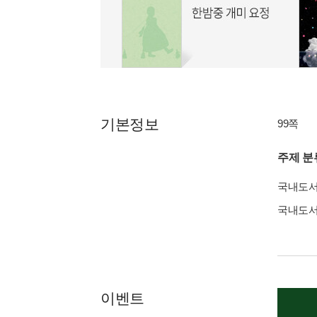
기본정보
99쪽
주제 분
국내도
국내도
이벤트