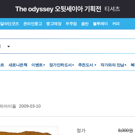
알라딘굿즈
온라인중고
중고매장
우주점
음반
블루레이
커피
서
스트
새로나온책
이벤트
정가인하도서
추천도서
작가와의 만남
북
의아이들
2009-03-10
정가
8,000원