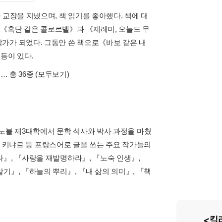
 교장을 지냈으며, 책 읽기를 좋아했다. 책에 대
년에 《흑단 같은 콜로르벨》과 《제레미, 오늘도 무
가가 되었다. 그동안 쓴 책으로《바보 같은 내
등이 있다.
… 총 36종
(모두보기)
블 제3대학에서 문학 석사와 박사 과정을 마쳤
스칼 키냐르 등 프랑스어로 글을 쓰는 주요 작가들의
다』, 『사랑을 재발명하라』, 『노숙 인생』,
기』, 『하늘의 뿌리』, 『내 삶의 의미』, 『책