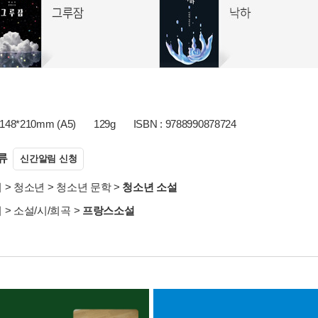
148*210mm (A5)
129g
ISBN : 9788990878724
류
신간알림 신청
서
>
청소년
>
청소년 문학
>
청소년 소설
서
>
소설/시/희곡
>
프랑스소설