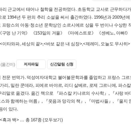
년 파리 근교에서 태어나 철학을 전공하였다. 초등학교 교사로 근무하다가
로 1994년 두 편의 추리 소설을 써서 출간하였다. 1996년과 2009
 프랑스의 아동·청소년 문학상인 소르시에르 상을 두 번이나 수상한 작
《구멍 난 기억》 《153일의 겨울》 《마에스트로》 《센베노, 아빠!》 
<이타와파, 세상의 끝>
,
<바보 같은 내 심장>
,
<제레미, 오늘도 무사히>
(옮긴이)
저자파일
신간알림 신청
 전문 번역가. 덕성여자대학교 불어불문학과를 졸업하고 프랑스 그르노
 가리, 밀란 쿤데라, 피에르 바야르, 리디 살베르, 로제 그르니에, 파
우리말로 옮겼다. 옮긴 책으로 『파스칼 키냐르의 수사학』, 『사랑 바
스와 함께하는 여름』, 『웃음과 망각의 책』, 『마법사들』, 『울지 않
등이 있다.
<흑과 백>
… 총 167종
(모두보기)