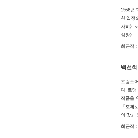
1956
한 열정으
사히》로
심장》 
최근작 :
백선희
프랑스어
다. 로맹
작품을 
『호메로
의 맛』 
최근작 :