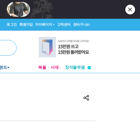
로그인
회원가입
마이페이지
고객센터
장바구니
(0)
펀드
북플
서재
투비컨티뉴드
창작플랫폼
투비컨티뉴드