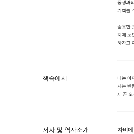
동생과의
기회를 
중요한 
치매 노
하자고 
책속에서
나는 아파
자는 반
제 곧 오
저자 및 역자소개
자비에