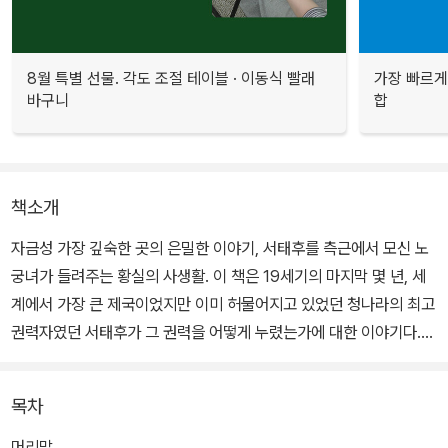
8월 특별 선물. 각도 조절 테이블 · 이동식 빨래
가장 빠르게
바구니
합
책소개
자금성 가장 깊숙한 곳의 은밀한 이야기, 서태후를 측근에서 모신 노
궁녀가 들려주는 황실의 사생활. 이 책은 19세기의 마지막 몇 년, 세
계에서 가장 큰 제국이었지만 이미 허물어지고 있었던 청나라의 최고
권력자였던 서태후가 그 권력을 어떻게 누렸는가에 대한 이야기다.
추상적이고 제도적인 권력이 아니라 감각적이면서도 구체적인 황실
의 사생활을 적나라하게 담고 있다.
목차
서태후와 가장 가까이 있었던 궁녀의 이야기를 재구성한 이 책은 우
머리말