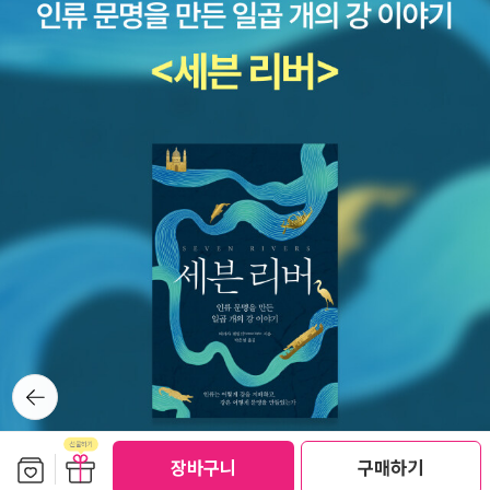
12쪽까지 읽었다. <자금성, 최후의 환관들>목하 텔레비전에서 절
접 삽화까지 그렸다. 한동안 트윗으로 삽화 올려 의견을 묻곤하더니..
은 <일본의 사상>이 번역되었다. 제목에 비해 분량은 소박하지만 무
찬리에 방영중인 ‘구르미 어쩌고’를 아내는 필사적으로 본방사수하고
그런데 표지가 쫌(-.-) 작은 사진으로 봐서 그런가. 실물로 보면 다르
게감은 엄청나다. <장파 교수의 중국미학사>는 2천년 중국미학사를
있고 덩달아 혜림씨도 뭘 아는지 모르는지 역시 좋아라해서 월화요일
겠지. 일단 주문해서 오는 것 본 후에 판단하겠음. 암튼 책 내용을 보
문화사적으로 잘 정리한 책인데 중국관련한 사전지식이 일천하다보
저녁이 되면 두 모녀가 텔레비전 앞에 앉아 입을 딱 벌리고 침을 질질
니 매우 흥미롭다. 추리소설 형식인가보다(아니, 추리소설인가?) 다
니 너무어렵게 느껴졌다. 내공을 좀 더 쌓고 읽어야 할 책인듯. <신화
흘리며 보고 있다. 소생은 이 드라마를 보지않고 있지만 역시 알게모
중 인격자가 나온다고 하는데. 왠지 잘 읽힐 것 같은 느낌이다. 『킬러
의 질서>는 기호학을 토대로 신화학을 분석한 책이라고 한다. 학계에
르게 영향을 받았는지 어느날 문득 알라딘에서 <자금성, 최후의 환관
리스트』를 재밌게 읽은 독자라면 이 책도 분명 재미있어 할 거라는 예
서는 이 책이 꽤 주목받고 있는것으로 보인다. 이런 류의 책
들>, <서태후와 궁녀들>을 보고는 참지 못하고 충동적으로 구매하고
감이 든다. 주문! 그리고 흥미진진해보이는 이 책 『서태후와 궁녀
은 이제 좀 질리기 시작하고 장삿속이 보이지만 의외로 내용이 좀 새
말았다. 지금 38쪽을 읽고 있는데 생각만큼 흥미있지는 않다. <자금
들』, 쉽게 잘 읽힐 것 같아 보인다. 제목을 보는 순간 호기심 확, 당겼
겨들을만 해서 추천하는 <죽음이란 무엇인가>다. 센델의 책과 대칭
성의 황혼>을 구입하면 한세트 완비되겠다. 이 책들 다 읽고 영화 <
다. 글항아리에서 나오는 걸작 논픽션 두 번째 책인데 처음에 나왔던
점을 만들고 싶은 모양이었나본데... 그정도까지 될지는 의문이다. 하
마지막 황제> 봐주면 더욱 깔끔할 것 같다. 펄벅여사도 서태후에 대
『자백의 대가』도 괜찮았던 것 같은데 이 책 역시 맘에 든다. 앞으로
이데거의 <사유의 경험으로부터>가 길에서 나왔고 이대출판부에서
한 책을 썼다고 하는데 어떤 내용인지 궁금하기는 하나 거기까지 나
'걸작 논픽션' 이름을 달고 나오는 책을 모조리 찜! 일단 오늘은 요
<한국현대철학사론>이 나왔다. 내게는 굉장히 신선한 책 중 하나다.
아갈 여력은 없다. <그리스의 끝 마니> 현재 132쪽
기까지만, 아웅~ 고우영 『십팔사략』도 읽어야 하는뎅~~
한국의 현대철학사라니.. 뭔가 알고싶다. <욕망하는 냉장고
까지 읽었다. 마지막으로 읽은 게 3~4주는 넘은 것 같다. 앞의 내용
뒤로가
>는 자꾸커지는 한국의 냉장고에 대해 사회적, 환경적으로 분석한 책
은 거의 기억나지 않는다. 다만 ‘비잔티움의 부활’이라는 소제목이 붙
기
이다. 우리나라는 다른나라와 다르게 두개이상의 냉장고를 쓰는 유일
은 장은 기억에 일부 남았다. 비잔티움의 마지막 황제 콘스탄티누스1
한 국가이기 때문에 참고해볼만한 책이 아닌가 싶다. <철학적 사색으
보관함담기
1세의 후손에 대한 작가의 상상이 끝없이 펼쳐진다. 마니는 그리스의
선물하기
장바구니
구매하기
로의 길>은 1958년 보헨스키가 독일의 한 라디오 방송에서 한 철학