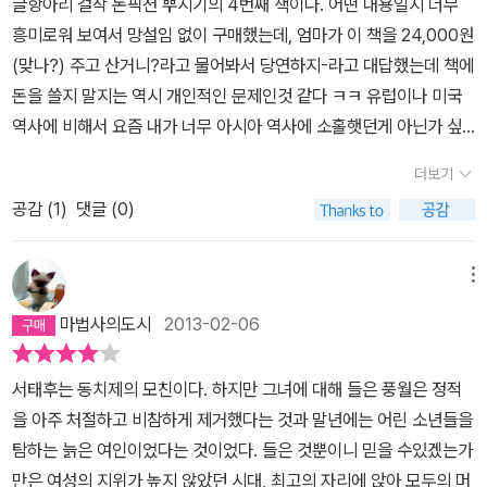
글항아리 걸작 논픽션 뿌시기의 4번째 책이다. 어떤 내용일지 너무
후를 모셨던 룽얼이라는 노궁녀가 그 당시를 회상하며 말한 이야기들
물론 서태후의 일상에 속한다. 그리고 ‘다보보’ 이야기는 확실히 기타
흥미로워 보여서 망설임 없이 구매했는데, 엄마가 이 책을 24,000원
을 저자 부부가 모으고 엮은 덕분이다. 주로 노궁녀가 이야기하고 저
사소한 이야기에 속한다. 하지만 이 두 이야기를 연이어 보면 궁 안에
(맞나?) 주고 산거니?라고 물어봐서 당연하지-라고 대답했는데 책에
자 부부가 듣는 입장이였던 까닭인지, 구어체로 쓰여져 꽤 두툼한 두
서 태후는 천하제일의 연회를 즐기지만 궁 밖에서 팔기 자제들은 다
돈을 쓸지 말지는 역시 개인적인 문제인것 같다 ㅋㅋ 유럽이나 미국
께임에도 막힘없이 술술 읽히게 만드는데 이는 이 책의 가장 큰 미덕
보보를 먹는 꼴사나운 모습을 알 수 있다. 만주인이 세운 청 왕조의 기
역사에 비해서 요즘 내가 너무 아시아 역사에 소홀햇던게 아닌가 싶
이다. 그리하여 책을 읽다가 어느순간 꼭 가까운 할머님에게 알콩달
둥, 기하인들이 말이다. 이 두 모습을 대조해보면서 독자들은 자연 결
었고, 일본에 대한 책도 몇 권 읽을 계획이 있는데 마침 도장깨기 하기
콩하면서도 흥미진진한 옛날 이야기를 듣는 기분이 들곤 했다. 이 할
론을 얻을 수 있을 것이다. 서태후의 팔옥누대八玉樓臺 역시 모래
더보기
로 (스스로 다짐)한 글항아리 걸작 논픽션에 청 황실에 대한 이야기가
미가 소싯적엔 이랬다니깐으로 시작되는 것 같은 이야기들 말이다.
위에 세운 성에 지나지 않았다는 것을 말이다. 그래서 아예 이 두 이야
공감 (
1
)
댓글 (0)
준비되어 있다니 반가울 따름이었다. 게다가 심심찮게 저자가 묘사하
점잖고 진중한 저자부부의 글솜씨도 마음에 들었고, 그것을 잘 번역
기를 함께 배치했다. 또 한 예를 들면 다음과 같다. 궁에서 연지를 제
는 장소나 사람에 대한 사진이 수록되어 있어 논픽션 다운 매력을 마
해준 번역가의 실력도 만족스러웠다. 중간중간 꼼꼼히 첨부된 사진자
작하는 이야기를 쓰고 나니 이는 늦봄의 일이라 펜이 가는 대로 초여
음껏 발산해주었다. 한 번에 120첩의 반찬을 매번 차려놓고 하나의
메뉴
료들과 각주들도 책을 읽는 즐거움을 더해줬다. 궁녀의 업무란 것이
름의 익모초 연고를 만드는 이야기까지 썼다. 또 중간에 냄새나는 대
반찬을 2번 이상 손대지 않는 삶이란 어떤 삶인 것인가.. 중국 무협 영
본래 궁 생활의 소소한 부분에 국한되는 것이기도 하지만 정치적으로
마법사의도시
2013-02-06
마 이야기들을 발견해서 장푸의 거세 이야기에 연결해서 썼다. 서행
화에서 묘사되는 황궁의 모습이 사실 내가 상상하는 중국 황실의 전
완벽하게 배제된 존재들이였기에, 책 속에 담긴 노궁녀의 이야기 대
길 이야기를 쓸 때는 피란의 긴 여정 중 서태후의 가마 이야기 외에도
부인데, 터무니 없이 화려해서 나중에는 무감각해지는 영화적 묘사보
부분은 서태후의 일상생활과 궁인들의 생활에 초점이 맞춰져 있다.
태후를 따라 서쪽으로 함께 피란한 사람들 이야기까지 써야 했다. 그
서태후는 동치제의 모친이다. 하지만 그녀에 대해 들은 풍월은 정적
다도, 이 책에 나온 실제 삶의 경험이 기반이된 묘사가 훨씬 와닿았다.
서태후의 기상부터 다시 서태후의 취침에 이르기까지의 하루일과와
래서 ‘서행길’ 부분에 황태자 이야기며 ‘광서제가 머리를 깎다’ 편 등
을 아주 처절하고 비참하게 제거했다는 것과 말년에는 어린 소년들을
마음에 안 드는 며느리를 우물에 밀어 넣어서 죽이는 일 조차도 하나
궁에서 매절기마다 지켰던 규칙이나 먹었던 음식들, 치뤄졌던 행사들
을 수록했다.
탐하는 늙은 여인이었다는 것이었다. 들은 것뿐이니 믿을 수있겠는가
의 에피소드 처럼 표현되어 있으니... 또한 구술자가 본인의 노비 신분
에 대한 이야기들이 굉장히 생생하게 묘사되어 있다. 노궁녀의 기억
만은 여성의 지위가 높지 않았던 시대, 최고의 자리에 앉아 모두의 머