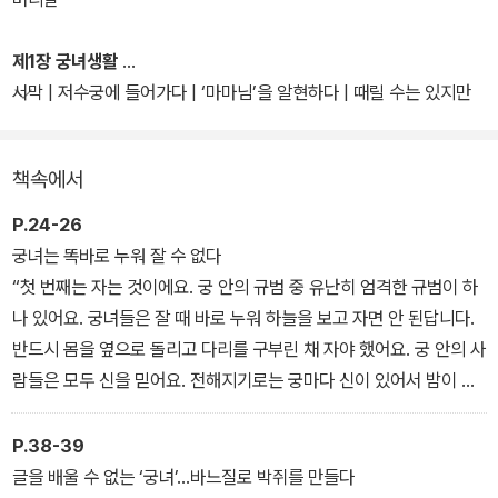
리가 글로 읽기 전에는 절대 상상할 수 없는 궁중의 비밀스러운 일들
을 토해내고 있다. 그것은 곧 화려함의 극치이며, 인간이 인간을 떠받
제1장 궁녀생활
드는 조심스러움의 극치이고, 궁정의 잔인한 음모와 정치의 극치이
서막 | 저수궁에 들어가다 | ‘마마님’을 알현하다 | 때릴 수는 있지만
며, 지금껏 한 번도 밝혀지지 않았던 이름 모를 궁녀와 환관들의 적나
욕은 할 수 없다 | 얼굴은 때리지
라한 실생활이다.
책속에서
또한 이 책은 서양의 침략으로 베이징이 함락 위기에 처하자 서태후
P.24-26
와 광서제가 시안으로 급히 피난했던 지난한 과정을 무엇보다 생생히
궁녀는 똑바로 누워 잘 수 없다
증언하고 있는 놀랍고도 진귀한 역사 사료이기도 하다. '걸작논픽션'
“첫 번째는 자는 것이에요. 궁 안의 규범 중 유난히 엄격한 규범이 하
2권.
나 있어요. 궁녀들은 잘 때 바로 누워 하늘을 보고 자면 안 된답니다.
반드시 몸을 옆으로 돌리고 다리를 구부린 채 자야 했어요. 궁 안의 사
람들은 모두 신을 믿어요. 전해지기로는 궁마다 신이 있어서 밤이 되
면 궁 밖으로 나와 그 궁을 지킨다고 해요. 태후마마와 황상[재위 중
인 황제], 황후마마를 보호하는 것이지요. 그래서 궁녀들은 밤에도 아
P.38-39
무렇게나 잘 수 없었어요. 신이 보는데 사지를 벌리고 팔자 모양으로
글을 배울 수 없는 ‘궁녀’…바느질로 박쥐를 만들다