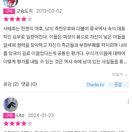
떻게 시작되어 마무리되는지, 그녀의 식사습관, 방의 모양, 세수하고
고슴도치
2013-03-02
머리빗고 치장하는 데 들이는 공, 궁 전반의 청소, 음식준비 등 세세한
이야기들을 읽은 독자들은 책을 덮고 절로 생각에 잠기게 될 것이다.
서태후는 전한의 여후, 당의 측천무후와 더불어 중국역사 속의 대표
강대한 이웃 나라들이 국경까지 밀어닥치며 호시탐탐 나라를 노리고
적인 요부로 일컫어진다. 이들은 여성의 몸으로 자신이 낳은 아들을
나라가 열강에 쪼개질 지경에 이른 상황임에도 고군분투하여 나라의
앞세워 권력을 장악하고 자신의 측근들과 부정부패를 저지르며 나라
힘을 키울 생각은 하지 않고 권좌에 취한 권력자의 실제 모습을. 아마
를 망국의 길로 이끌었다는게 공통된 평가다. 우리가 이들에 대하여
착취를 당한 중국인들이나 역사에 밝은 이들은 더욱 비통한 심정에
이렇게 평가를 내릴 수 있는 것은 역사 속에 남아 있는 사실들을 통해
사로잡힐 지도 모르나, 동시에 이 책을 보며 궁중의 법도와 풍속의 화
서다. 하지만 이들의 개인적인 일상생활에 대해서 우리는 거의 알 수
려한 모습에 정신을 잃을 사람들도 있을 것이다. 서태후 만년에는 외
더보기
없다. 역사 속에 남아 있는 사실들 대부분이 이들의 정치적인 입장과
세를 배척하던 것에서 외세의 비위를 맞추는 쪽으로 바뀌었다. 소위
공감 (
2
)
댓글 (0)
아주 기본적인 개인사일 뿐, 이들이 무엇을 먹고 보고 입었는지 같은
‘중국의 물력을 계산해 외국의 환심을 산다’는 태도였다. 제국주의자
사생활에 대해선 거의 기록에 남아 있지 않으니까. 남아 있다곤 해도,
들에게 굴복하고 자주 연회를 열어 각국 공사관 부인들을 초청하고
야설이나 설화에 가까운 검증하기 힘든 이야기들 뿐이다. 그런 면에
메뉴
웃는 낯으로 열강의 비위를 맞추려 했다. 대체로 궁녀의 생활, 서태후
서 이 책은 참 재밌고 독특하다. 앞서 언급한 권력자 중 한사람인 서태
의 일상, 광서제에 관한 일화, 기타 사소한 이야기들로 구성된 이 책은
Uto
2024-01-23
후의 일상생활에 대하여 세밀하게 이야기 하고 있기 때문이다. 이 책
굳이 이 틀에 얽매이지 않고 손가는 대로 독자들이 연상하기 쉽도록
이 서태후의 일상생활에 대해 속속들이 전할 수 있는 것은, 과거 서태
배려한 게 큰 장점이다. ‘네 명의 금강역사, 500명의 아라한’ 부분은