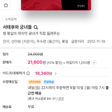
소득공제
서태후와 궁녀들
청 황실의 마지막 궁녀가 직접 들려주는
진이
,
선이링
(지은이),
주수련
(옮긴이),
룽얼
글항아리
2012-11-19
정가
24,000원
21,600
판매가
원
(10% 할인) +
마일리지 1,200원
18,360
카드최대혜택가
원
수령예상일
양탄자배송
주말특급
내일(일) 22시까지 주문하면 8월 10일 (월) 아침 7시
출
근전 배송
(중구 서소문로 89-31 )
변경
배송료
무료