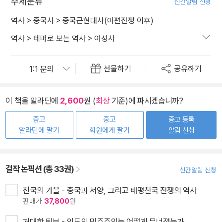
주제분류
신간알림 신청
역사
>
중국사
>
중국근현대사(아편전쟁 이후)
역사
>
테마로 보는 역사
>
여성사
선물하기
공유하기
이 책을 알라딘에
2,600
원 (
최상
기준)에 파시겠습니까?
중고
중고
중고 등록
알라딘에 팔기
회원에게 팔기
알림 신청
걸작 논픽션 (총 33권)
신간알림 신청
천국의 가을 - 중국과 서양, 그리고 태평천국 전쟁의 역사
판매가
37,800
원
거대한 퇴보 - 인도의 민주주의는 어떻게 무너졌는가