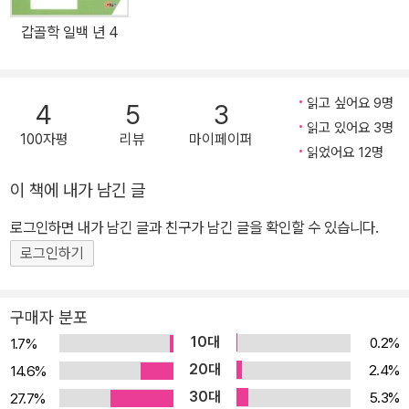
가? 걸작 논픽션이라는 말이 전혀 손색없는 『서태후와 궁녀들』은 “청
갑골학 일백 년 4
황실의 마지막 궁녀가 집적 들려주는”이라는 부제를 달고 있듯이 책
을 읽기 전에 반드시 노궁녀에 대해 어느 정도 알고 있어야 한다. 저자
들은 노궁녀의 구술口述을 바탕으로 이 책을 썼다. 그들은 1940년
읽고 싶어요 9명
4
5
3
대 초반에 만났다. 노궁녀는 이미 백발이 성성한 노인이었다. 한족 성
읽고 있어요 3명
100자평
리뷰
마이페이퍼
은 ‘허何’이고 짐작컨대 본래의 만주 성은 ‘허서리赫舍里’ 씨다. 궁
읽었어요 12명
에 있을 때는 ‘룽얼榮兒’이라 불렸고 서태후는 ‘룽’이라 불렀다. 노궁
이 책에 내가 남긴 글
녀는 원래 시청西城 징지다오京畿道에 살았다. 아버지는 여느 기하
인들(만주족)처럼 딱히 하는 일 없이 세월을 보냈고 10살 이상 많은
로그인하면 내가 남긴 글과 친구가 남긴 글을 확인할 수 있습니다.
오빠는 아마추어 희곡 배우였다. 룽얼은 열세 살에 황궁에 들어와 저
로그인하기
수궁儲秀宮[청대 서태후가 거처했던 곳]에서 일을 배우고 서태후
곁에서 시중을 들었다. 주로 담당했던 일은 담배를 올리는 것이었다.
구매자 분포
열여덟 살 되던 해에 서태후의 명으로 류 씨 성인 태감에게 시집을 갔
10대
0.2%
1.7%
다. 그는 서태후의 심복이었던 환관 리롄잉의 양아들로 베이츠쯔北
20대
2.4%
14.6%
池子에 살면서 광서제의 이발을 담당하던 환관이었다. 그러나 불구
30대
5.3%
27.7%
덩이에 빠진 것이나 다름없는 혼인생활 속에서 1년도 채 못 되어 태후