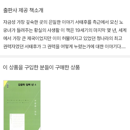
던 진이는 그녀가 들려주는 청 황실의 세부적인 이야기에 빠져들며
은 1990년대 초반 같은 제목으로 출간되어 순식간에 베스트셀러가
즉, 룽얼은 청 황실의 마지막 궁녀이자 서태후의 권세가 최고조로 올
출판사 제공 책소개
서서히 건강을 회복했고, 서로를 존중하고 배려하는 분위기 속에서
되었다. 진이는 안타깝게도 1992년 지병으로 세상을 떠났다.
랐다 추락한 노년기를 바로 옆에서 지켜본 산증인이다. 『서태후와 궁
대화는 오래 지속되었다. 진이·선이링 부부는 이때의 이야기를 틈틈
자금성 가장 깊숙한 곳의 은밀한 이야기 서태후를 측근에서 모신 노
녀들』은 궁을 나온 그녀가 평범한 신분으로 돌아와 지내다가 1940
이 기록으로 남겨 나중에 책의 토대로 삼았다. 진이는 1950년대 초
궁녀가 들려주는 황실의 사생활 이 책은 19세기의 마지막 몇 년, 세계
년대 말 이 책의 저자인 진이·선이링 부부를 만나 당시를 구술하면서
에 고전문학에 대한 오랜 연구와 조예를 인정받아 란저우 사범대학에
에서 가장 큰 제국이었지만 이미 허물어지고 있었던 청나라의 최고
이뤄졌다.
서 강의를 하기도 했다. 그의 뛰어난 문학적 조예와 비상한 기억력은
권력자였던 서태후가 그 권력을 어떻게 누렸는가에 대한 이야기다.
1980년대 후반 『자금성』 잡지에 ‘궁녀담왕록宮女談往錄’이란 제
추상적이고 제도적인 권력이 아니라 감각적이면서도 구체적인 황실
목으로 청 황실의 이야기를 연재하면서 빛을 발했다. 중국에서 이 책
의 사생활을 적나라하게 담고 있다. 서태후와 가장 가까이 있었던 궁
이 상품을 구입한 분들이 구매한 상품
은 1990년대 초반 같은 제목으로 출간되어 순식간에 베스트셀러가
녀의 이야기를 재구성한 이 책은 우리가 글로 읽기 전에는 절대 상상
되었다. 진이는 안타깝게도 1992년 지병으로 세상을 떠났다.
할 수 없는 궁중의 비밀스러운 일들을 토해내고 있다. 그것은 곧 화려
함의 극치이며, 인간이 인간을 떠받드는 조심스러움의 극치이고, 궁
정의 잔인한 음모와 정치의 극치이며, 지금껏 한 번도 밝혀지지 않았
던 이름 모를 궁녀와 환관들의 적나라한 실생활이다. 또한 이 책은 서
양의 침략으로 베이징이 함락 위기에 처하자 서태후와 광서제가 시안
으로 급히 피난했던 지난한 과정을 무엇보다 생생히 증언하고 있는
놀랍고도 진귀한 역사 사료이기도 하다. 1. 노궁녀 ‘룽얼’은 누구인