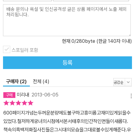
‘전하기만 하고 짓지 아니하며 옛것을 믿고 좋아하는 것은 마음속으
로 노팽老彭을 본받고자 함이다’라고 말한 바 있다. 아마도 이 노팽
이라는 분은 역사적 사실을 있는 그대로 대하고 거기에 기름이나 식
초를 첨가하지 않은, 즉 실제 상황만을 전한 분이었을 것이다. 나 역시
이 노팽 선생을 따라보고자 한다.” 저자는 글을 쓰면서 모든 근거 없
현재
0
/280byte (한글 140자 이내)
는 과장, 임의로 신비감을 더하는 것, 암암리에 기만하는 것, 현실성
스포일러 포함
없이 허황된 것을 배제하고, 모르는 것을 억지로 아는 것처럼 쓰는 것
등록
을 최대한 피하려고 노력했다고 다시 한 번 강조하고 있다. 그만큼 이
책에 들어있는 역사적 사실들이 소중하고 귀중한 것이 때문임은 두말
구매자 (2)
전체 (4)
할 나위가 없다. 이 이야기는 온전히 서태후 만년의 생활을 중심으로
하며 그녀가 백성의 고혈을 돌아보지 않고 극도의 사치로 향락을 누
미리내
2013-06-05
메뉴
리던 궁중생활이 반영되어 있다. 또한 서태후의 일상이라든지 연회와
유람, 먹고 마시고 자는 등의 소소한 이야기들까지 모두 상세하게 서
600페이지가넘는두꺼운분량에도불구하고흥미롭고재미있게읽을수
술되어 있다. 이런 생활 속에서 궁중의 체제를 대략적으로 엿볼 수 있
있었다.철저하게궁녀의시점에서본서태후의인간적인면들이새롭다.
으며 한편으로는 봉건사회 통치계급이 정한 삼엄하고 잔혹한 제도를
책속의흑백저화질사진들은그시대의모습을그대로볼수있게해준다.우
깨달을 수 있을 것이다. 한 사람의 위엄이 하늘 아래 만백성 위에 자리