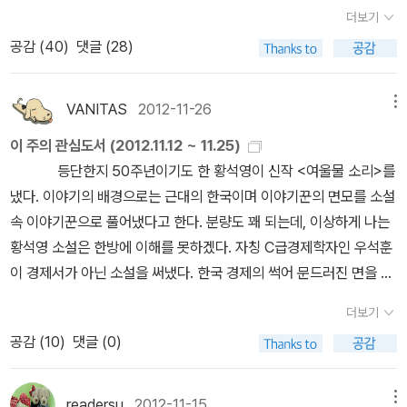
지배하는 이른바 ‘쎄미쎄미법칙’이란 것이다. 소생이 이 이야기를 왜
정에 대해서는 열마디의 충심어린 말들보다 '네가 잠시라도 내 기분
더보기
다. 마치 세상의 존경을 받던 한 어른의 일상을 회고하듯 쓰여진 이야
하는고 허니, 소생이 연전에 <책, 열권을 동시에 읽어라>라는 -일명
을 상하게 한다면 나는 너에게 일생동안 고통을 느끼게 해주마'라는
기 속에서 태후는 아침에 일어나 치장을 하고 조반을 들고 산책을 했
공감 (
40
)
댓글 (28)
‘동시십독법’- 비급을 얻어 땀을 비오듯 줄줄흘리며 열심 수행하여 몇
태도로 서태후가 모든 사람들을 대했다는 노궁녀의 한마디에 극명하
으며 상상만큼이나 아름다웠다는 은밀한 공간, 화장실을 사용하며 우
년째 시전 중이나 어찌된 심판인지 갈수록 초절정 독서고수가 되어가
게 드러나는 것 같다는 건 나만의 착각은 아닐 것이다. 그렇다고 해서
리네와 다름없는 공기를 마시는 인간으로 묘사되어져 있다. 지금 미
는 것이 아니라 이상한 부작용에 시달리고 있다. 운기행공의 잘못으
VANITAS
2012-11-26
메뉴
서태후가 야사에서 전해지는 것처럼 온갖 음행을 일삼은 요부는 결코
의 기준으로는 결코 아름답게 보이지 않는 키작고 통통한 여인이 여
로 인한 일종의 주화입마라고 할수도 있겠다. 그 부작용이란 것은 말
아니였다. 엄청난 권력을 손에 쥔 채, 괴팍하게 나이를 먹은 늙은 과부
이 주의 관심도서 (2012.11.12 ~ 11.25)
인으로 살아가고 정치인으로 살아가고 궁궐의 주인으로 살아가는 일
하자면 ADHD 비슷한 것인데, 소생은 ‘집중력결핍 과잉독서장애’라
였을 뿐, 세간에 돌며 구전으로 이제까지 전해지는 이야기들이 얼마
등단한지 50주년이기도 한 황석영이 신작 <여울물 소리>를
이 룽얼이라는 여인을 통해 전해졌는데 그 전달자가 존경심을 담고
고 이름을 붙였다. 뭐 하나 진득하게 읽지를 못한다. 이 책을 들어 10
나 허무맹랑한 것이였는지, 서태후 역시 궁의 규칙에 매여있는 사람
냈다. 이야기의 배경으로는 근대의 한국이며 이야기꾼의 면모를 소설
있어 들려지는 이야기 속에서도 서태후는 아주 큰 어른이었고 감히
여분 보다가 다시 저 책을 펼쳐 10여분 읽고, TV를 보며 뒹굴다가 또
이였다는 것을, 노궁녀는 분명하게 짚고 넘어간다. 이는 이 책을 통해
속 이야기꾼으로 풀어냈다고 한다. 분량도 꽤 되는데, 이상하게 나는
우러러 볼 수 없을 카리스마와 위엄을 지닌 어른으로 비춰져있다. 그
다른 책을 들어 20여쪽 읽다가 집어던지고는 또 다른 책을 펼쳐 10쪽
얻은 가장 큰 소득이라 할 수 있다. 사실 이 책을 통해 보여지는 궁이
황석영 소설은 한방에 이해를 못하겠다. 자칭 C급경제학자인 우석훈
러면서도 따뜻했다니 믿기 어려운 일이지만 몇몇 에피소드는 우리가
정도 읽고......침대에 누워서는 또또 다른 책을 읽는 것이다. 뭐 하나
란 엄격한 규칙과 감시의 눈, 회한으로 가득찬 곳이라 세간에 떠도는
이 경제서가 아닌 소설을 써냈다. 한국 경제의 썩어 문드러진 면을 소
익히 알던 잔혹했던 모습의 태후인지라 이 역시 허궁녀의 상상이 보
내조지는 것은 없고 새로 시작하는 책은 부지기수다. 쌓이는 것은 책
말과 같은 일들은 결코 일어날 수 없었음이, 노궁녀의 서태후의 음행
설로나마 폭로(?)하고 싶었던 모양인데, 읽어보면 소설같지 않고 그
태어진 것은 아닌가 싶어지는 부분도 있긴 했다. 구술을 이야기로 옮
탑이요 온 집구석에 소생이 보다만 책들이 이리저리 흩어져 있다. 뭔
더보기
에 대한 해명을 듣지 않아도 충분히 짐작 되고도 남는다. 궁이란 조금
냥 실화같다. 스티븐 킹의 <11/22/63> 제1권이 번역되어 나왔다. 요
기는 일은 결코 쉬운 일이 아닐 것이다. 처음과 끝이 명확하지 않고 언
가 치료가 필요하다는 소생 나름의 소견이다. 십독법인지 뭔지 시연
공감 (
10
)
댓글 (0)
의 기쁨도 느낄 수 없는 곳이란 노궁녀의 말처럼 서태후 역시 궁에 속
즘 유행하는 과거와 현재를 넘나드는류(?)의 소설인데 역사에 'if'라
제 이런 일도 있었지....의 회상이 글의 틀에 맞추어져 앞 뒤가 생기고
은 이제 그만해야할 것 같다. 계속하다가 혹시 불알이 떨어지지는 않
한 삶이란 굴레에서 벗어날 수 없었으니, 현대의 시각으로 보자면 서
는 조건을 붙여 써내려가는 이야기다. 케네디가 암살되지 않았더라면
길이가 생기고 기승전결에 맞추어지기 때문이다. 그럼에도 불구하고
을까 두려워서 그러는 건 아니다. 뭐 붙어있어봐야 거추장스럽게 달
태후 역시 음행은 커녕, 평생 행복한 삶이 무엇인지조차 느껴보진 못
~ 했을 텐데... 후후. 영화 '태양은 가득히'의 원작이기도 한
청황실의 마지막 궁녀가 직접 들려주는 서태후라는 인물은 사극 속에
readersu
2012-11-15
메뉴