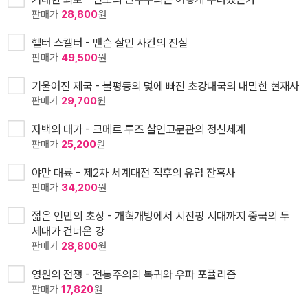
판매가
28,800
원
헬터 스켈터 - 맨슨 살인 사건의 진실
판매가
49,500
원
기울어진 제국 - 불평등의 덫에 빠진 초강대국의 내밀한 현재사
판매가
29,700
원
자백의 대가 - 크메르 루즈 살인고문관의 정신세계
판매가
25,200
원
야만 대륙 - 제2차 세계대전 직후의 유럽 잔혹사
판매가
34,200
원
젊은 인민의 초상 - 개혁개방에서 시진핑 시대까지 중국의 두
세대가 건너온 강
판매가
28,800
원
영원의 전쟁 - 전통주의의 복귀와 우파 포퓰리즘
판매가
17,820
원