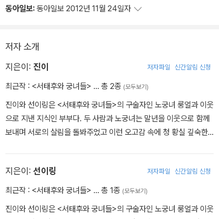
동아일보:
동아일보 2012년 11월 24일자
계셨다는 말이 되잖아요? 아무도 태후마마를 돌보지 않고, 밤에 기침
을 하시는데도 물 한 그릇 떠다줄 사람이 없었다는 말이 되겠지요. 그
게 무슨 황궁의 태후겠어요? 이런 말도 안 되는 이야기를 들으면 정
저자 소개
말 무슨 말을 해줘야 할지 모르겠어요!”
지은이:
진이
저자파일
신간알림 신청
최근작 :
<서태후와 궁녀들>
… 총 2종
(모두보기)
진이와 선이링은 <서태후와 궁녀들>의 구술자인 노궁녀 룽얼과 이웃
으로 지낸 지식인 부부다. 두 사람과 노궁녀는 말년을 이웃으로 함께
보내며 서로의 살림을 돌봐주었고 이런 오고감 속에 청 황실 깊숙한
곳의 이야기가 풀려나왔다. 진이는 허베이 성 위톈玉田 현 사람으로
본명은 왕시판王錫?이다. 진이와 선이링은 1939년 베이징대 중문
지은이:
선이링
저자파일
신간알림 신청
과에서 처음 만났고, 대학도서관에서 많은 시간을 보내며 가까워진
학구파다. 1940년대 초반 결혼하고 대학을 졸업한 둘은 해방 전의
최근작 :
<서태후와 궁녀들>
… 총 1종
(모두보기)
베이징에서 궁핍한 신혼생활을 이어나갔다. 곧 지도교수의 배려로 진
진이와 선이링은 <서태후와 궁녀들>의 구술자인 노궁녀 룽얼과 이웃
이가 히로시마대학 문리과대 교수로 초빙되면서 일본으로 건너갔다.