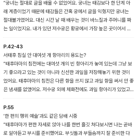
누워 있으면 얼마나 보기 싫겠어요! 그랬다가 만약 신의 심기를 거스
“궁녀는 절대로 글을 배울 수 없었어요. 궁녀는 태감보다 한 단계 아
르기라도 하면 그 죄가 결코 가볍지 않겠지요. 자는 것 때문에 얼마나
래 계층이었기 때문에 태감들은 간혹 궁에서 글을 익혔지만 궁녀는
매를 맞았는지 몰라요. 그때 습관 때문에 지금까지도 몸을 옆으로 돌
절대불가였어요. 대신 시간 날 때 배우는 것이 바느질과 주머니를 짜
리고 잠을 자요. 얼마나 맞았으면 그러겠어요.”
는 일이었지요. 내가 있던 저수궁은 황궁에서 가장 높은 곳이어서 써
야할 은이 떨어지는 일은 없었지만 동궁과 자령궁慈寧宮에는 때때
로 은이 충분히 지급되지 않았다고 해요. 그래서 궁녀들은 용돈 벌이
P.42-43
를 위해서라도 바느질을 악착같이 연습했지요. 어떤 때는 태후마마를
서태후 침실 안 대여섯 개 항아리의 용도는?
즐겁게 해드리기 위해 큰 박쥐를 만들기도 했어요. 각양각색의 실을
“태후마마의 침전에는 대여섯 개의 빈 항아리가 놓여 있는데 그냥 보
들고 와서 실의 한쪽 끝은 긴 바늘로 방석 위에 고정시키고, 다른 한쪽
기 좋으라고 있는 것이 아니라 신선한 과일을 저장해놓기 위한 것이
끝은 이로 중심선을 단단히 물어 팽팽하게 잡아당긴 뒤 열 손가락을
었어요. 태후마마의 침전은 다른 향을 쓰지 않고 과일 향을 써서 안 좋
빠르게 움직이면 금세 큰 박쥐 한 마리가 완성됐어요. 저수궁 문밖, 장
은 냄새를 없앴어요. 저수궁 외에 체화전에도 과일 항아리가 있었고
춘궁 가는 길에 있는 살아 있는 박쥐와 똑같았지요. 그러고는 태후마
요. 이 과일들은 대부분 불수감나무 열매나 시트론[귤 등과 같은 장
마가 보시고 한번 웃어주시길 바랐어요.
과], 모과같이 남쪽 지방에서 나는 과일들이었어요. 매월 둘째 날과
P.55
열여섯째 날이 되면 항아리에 든 과일을 꺼내고 다시 신선한 과일을
‘한 편의 행위 예술’과도 같은 담배 시중
채워 넣었지요. 꺼낸 과일들은 우리가 가져가도 되었답니다. 이것은
“태후마마가 편한 자세로 앉아 나를 한번 흘깃 쳐다보시면 나는 곧바
태후마마와 황후마마만 내릴 수 있는 규정이어서 이 두 궁에 있는 궁
로 알아듣고 부시를 준비했어요. 부싯돌과 부들솜까지 잘 준비한 다