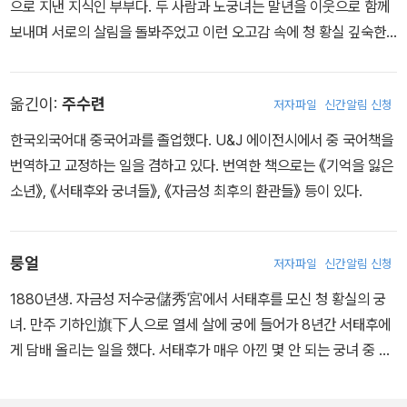
으로 지낸 지식인 부부다. 두 사람과 노궁녀는 말년을 이웃으로 함께
하지만 제2차 세계대전의 패전을 앞둔 일본에서의 생활은 큰아들이
보내며 서로의 살림을 돌봐주었고 이런 오고감 속에 청 황실 깊숙한
심각한 영양실조로 불구가 되는 아픔을 남긴 채 끝나버리고 말았다.
곳의 이야기가 풀려나왔다. 진이는 허베이 성 위톈玉田 현 사람으로
귀국 후 1947년 진이는 베이징 제2중학, 선이링은 베이징 제25중학
본명은 왕시판王錫?이다. 진이와 선이링은 1939년 베이징대 중문
에 문학교사로 부임하면서 생활은 안정을 되찾았다. 하지만 남편 진
옮긴이:
주수련
저자파일
신간알림 신청
과에서 처음 만났고, 대학도서관에서 많은 시간을 보내며 가까워진
이가 콩팥수술 후유증으로 요양에 들어가는 바람에 두 사람은 가정일
학구파다. 1940년대 초반 결혼하고 대학을 졸업한 둘은 해방 전의
한국외국어대 중국어과를 졸업했다. U&J 에이전시에서 중 국어책을
을 도와줄 사람이 필요했고, 지인의 소개로 노궁녀 룽얼과 첫 인연을
베이징에서 궁핍한 신혼생활을 이어나갔다. 곧 지도교수의 배려로 진
번역하고 교정하는 일을 겸하고 있다. 번역한 책으로는 《기억을 잃은
맺게 된다. 선이링이 직장생활을 하는 동안 노궁녀가 살림을 돌보고
이가 히로시마대학 문리과대 교수로 초빙되면서 일본으로 건너갔다.
소년》, 《서태후와 궁녀들》, 《자금성 최후의 환관들》 등이 있다.
남편 진이의 말 상대가 되어주었다. 노궁녀를 ‘허 아주머님’이라 불렀
하지만 제2차 세계대전의 패전을 앞둔 일본에서의 생활은 큰아들이
던 진이는 그녀가 들려주는 청 황실의 세부적인 이야기에 빠져들며
심각한 영양실조로 불구가 되는 아픔을 남긴 채 끝나버리고 말았다.
서서히 건강을 회복했고, 서로를 존중하고 배려하는 분위기 속에서
귀국 후 1947년 진이는 베이징 제2중학, 선이링은 베이징 제25중학
룽얼
저자파일
신간알림 신청
대화는 오래 지속되었다. 진이·선이링 부부는 이때의 이야기를 틈틈
에 문학교사로 부임하면서 생활은 안정을 되찾았다. 하지만 남편 진
이 기록으로 남겨 나중에 책의 토대로 삼았다. 진이는 1950년대 초
1880년생. 자금성 저수궁儲秀宮에서 서태후를 모신 청 황실의 궁
이가 콩팥수술 후유증으로 요양에 들어가는 바람에 두 사람은 가정일
에 고전문학에 대한 오랜 연구와 조예를 인정받아 란저우 사범대학에
녀. 만주 기하인旗下人으로 열세 살에 궁에 들어가 8년간 서태후에
을 도와줄 사람이 필요했고, 지인의 소개로 노궁녀 룽얼과 첫 인연을
서 강의를 하기도 했다. 그의 뛰어난 문학적 조예와 비상한 기억력은
게 담배 올리는 일을 했다. 서태후가 매우 아낀 몇 안 되는 궁녀 중 하
맺게 된다. 선이링이 직장생활을 하는 동안 노궁녀가 살림을 돌보고
1980년대 후반 『자금성』 잡지에 ‘궁녀담왕록宮女談往錄’이란 제
나였으며 8국연합국 군대가 자금성을 함락시키고 서태후가 광서제와
남편 진이의 말 상대가 되어주었다. 노궁녀를 ‘허 아주머님’이라 불렀
목으로 청 황실의 이야기를 연재하면서 빛을 발했다. 중국에서 이 책
함께 급히 시안으로 피난할 때도 동행하여 모실 정도로 측근이었다.