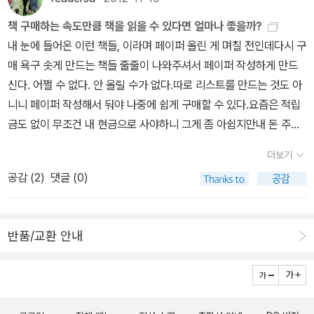
랑거리기나할 뿐 아무짝에도 쓸모가 없는 물건이다. 그건 그런데,
했으리라. '가장 운 좋은 세대는 동질성을 갖는 세대로서, 한 시대라
퍼트리샤 하이스미스의 미스터 리플리 시리즈가 나왔다. 총 다섯권으
서 보던 그녀의 모습과는 사뭇달라 매력적이었으며 녹봉을 받고 살았
그렇다면 마지막이 될지도 모르는 금회 십독법 시연에 동원된 책들을
책 구매하는 속도만큼 책을 읽을 수 있다면 얼마나 좋을까?
는 영역에서 안정적으로 시작해서 끝을 맺는 세대다. 반대로 불운한
로 번역 될 예정이며 초벌로 세권이 번역되어 나왔다. 원작내용은 잘
던 궁녀들의 일상까지 요목조목 들여다 볼 수 있어 방대한 양에도 불
일일이 한번 불러 모아본다. 독후 혹은 독중 감상이라기 보다는 그
내 눈에 들어온 이런 책들, 이라며 페이퍼 올린 게 며칠 전인데다시 구
세대는 두 시대에 걸쳐 있는 세대다' 라는 리턴 스테리이치의 말로 이
모르는데 이기회에 한번 탐독해 봐야겠다. 2주간 미뤄놨더
구하고 꽤 재미나게 읽혀졌다.
냥 이때는 이런 책을 읽었다는 독서의 기록이다. <모던타임스 1>5
매 욕구 솟게 만드는 책들 줄줄이 나와주셔서 페이퍼 작성하게 만드
책의 화자인 노궁녀의 삶을 단적으로 표현할 수 있을 것 같다. 그런 면
니 재밌는 작품들이 많이 나왔다. 제임스 조이스의 <피네간의 경야>
21쪽까지 읽었다. 사람도 물론이지만 책과도 인연이 있는 모양이다.
신다. 어쩔 수 없다. 안 올릴 수가 없다.따로 리스트를 만드는 것도 아
에서 보자면 서태후의 삶은 행복하진 못했어도 극히 운이 좋은 경우
와 한국의 조이스 전문가인 김종건 교수의 주해가 달린 <피네간의 경
이책은 사실 수년전에 구입은 했으나 읽지는 않았고 그후 중고로 팔
니니 페이퍼 작성해서 둬야 나중에 쉽게 구매할 수 있다.요즘은 적립
이긴 했다. 하지만 서태후와 달리 노궁녀는 봉건적인 사고로 현대를
야 주해>가 나왔다. 원작 분량이 만만치 않다보니 책과 거의 싸움을
아먹었던 책인데, 지금 다시 구입해서 읽고 있다. 저자가 거의 전지적
금도 없이 무조건 내 현금으로 사야하니 그게 좀 아쉽지만내 돈 주고
살아가야 했으니, 출궁 이후에 삶 속에서 그녀가 겪어야 했던 고초는
해야하는 지경이다. 전세계 네번째로 번역된 국가이기도 하단다. <인
작가시점에서 등장 인물들에 대하여 기술하고 있는 듯한 느낌이다.
사야 책 귀한 줄 아는 법이던가? 아무튼,책 구매하는 속도만큼 책을
이 책에 드러나는 것, 그 이상이였을 것이다. 하지만 우리는 현대와 맞
플루엔자>는 하드보일드를 주로쓰는 소설가 한상운의 신작인데 강남
더보기
등장 인물들은 뭐, 레닌, 스탈린, 처칠, 루스벨트, 히틀러, 뭐 등등 그
읽을 수 있다면 얼마나 좋을까? 『엄마, 사라지지 마』, 이 책은 선물
닿아 있는 그녀를 통해서 중국 청나라 시대의 궁생활에 대한 자세한
일대에서 벌어지는 좀비 사투극을 주제로 한다. 우리나라에 좀비문학
공감 (
2
)
댓글 (0)
런 사람들이다. 소생이 그 함자(銜字)야 숱하게 들었지만 뭐하나 제
받았다. 나오기 전부터 알고 있는 책이었지만 한쪽 귀로 듣고 다른 한
정보들을 얻을 수 있었고, 이 고마움과 기억을 후대가 계속 이어갈 것
이 많이 없다는 점에서 새롭다! <빈집을 두드리다>는 장은
대로 아는 것이 없는 그런 인사들이다. 이 것을 읽다보니 얼마전에 나
쪽 귀로 버렸다. 이유는 책을 보는 순간 울어버릴 것 같았기 때문이다.
이란 사실이 저승에서나마 그녀에게 위로가 되길 바란다. 우리에게도
진의 중단편 소설집이다. '소통'을 주제로 삼았다고 한다. 빈집과 두드
온 ‘제2차대전(전3권)’을 구입하고 싶다. 아주 오래전에 소생 집에
난 날 울게 하는 책 싫다(-.-) 한데 보고 싶어하면서도 안 볼 것을 알
노궁녀와 같은 분과 이 책의 저자부부같은 사람들이 있었다면 좋았으
림의 의미를 대충 알겠구만.. 김형경의 장편소설 <세월>은 2005년
반품/교환 안내
‘제2차세계대전’이라는 20권짜리 하드카버 전집이 있었는데 깨알재
았는지 내 품으로 들어오고야 말았다. 오늘 선물받은 책을 앞에 두고
련만. 이 책과 같은 기록물이 우리에게서는 만들어지지 못했다는 것
세권으로 나왔던 개정판을 이번에 출판사도 바꾸고 판도바꾼 신판이
미가 아닌 깨알글씨의 두단락 세로쓰기였는데 그 책은 누구의 작품인
한참을 들여다봤다. 분명 넘기자마자 울 것 같아 마음의 준비를 했는
이 이 책을 읽는 내내 마음에 걸렸다. 이제는 바람처럼 소실되어 버린
다. 내용적인면이 가감이 되었는지는 모르겠다. 을유문화사
지 궁금하다. <식물의 사생활> 일찍이 법국(法國)에 소개
데, 젠장! 제목에서부터 울컥하게 만든다. '엄마 사라지~' 그다음 글
그 기억과 경험들을 어디서 다시 찾을 수 있을까. 아쉽고 또 아쉬운 일
세계의 거장시리즈가 오랜만에 새로 나왔다. 미국의 화가 <에드워드
되어 대대적인 주목을 받았다고도 하는 등등 하도 유명하다고 해서
자, '~지마'의 흐릿함. 지금 당장 엄마가 어디론가 사라질 것 같은…
이다.
호퍼>편이 그것이다. 사실 호퍼의 작품은 잘 찾아보지 못했다. 워낙