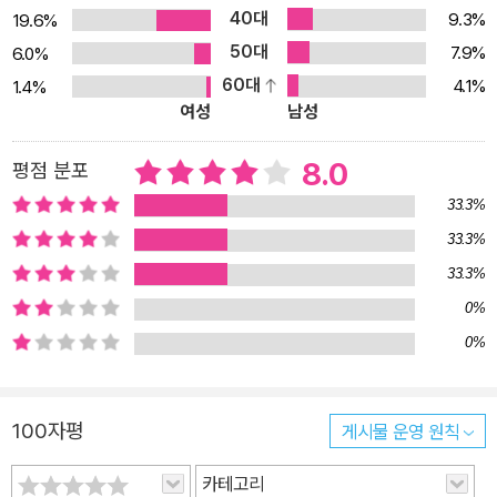
40대
9.3%
19.6%
를 그리워했고 다시 궁으로 들어가기를 청했다. 다행히 서태후의 특
50대
별허가를 받아 궁으로 돌아왔는데 이것은 청대에 매우 드문 일이었
7.9%
6.0%
다. 궁의 관례상 궁녀는 한번 궁을 떠나면 돌아오는 것이 허락되지 않
60대
4.1%
1.4%
여성
남성
았기 때문이다. 더구나 혼인한 몸으로 태후 곁에서 시중을 든다는 것
은 태후의 각별한 애정을 받지 않고서는 불가능한 일이었다. 1900년
8.0
평점 분포
(경자년), 서태후를 따라 시안으로 피신했을 때는 출발 직전 진비珍
33.3%
妃가 처참하게 죽는 일을 현장에서 겪었다. 신축년, 시안에서 환궁했
을 때는 나이가 들어(청대 궁의 관례에서 궁녀는 25세 이전에 궁을
33.3%
떠나 혼인을 해야 했다) 궁을 떠나 베이츠쯔로 옮겨와야 했다. 서태후
33.3%
의 시중을 든 햇수는 무려 8년이었다. 남편이었던 류 태감은 아편쟁
0%
이로 도박에 빠져 살다가 일찍 세상을 떠났다. 그 이후는 고난의 세월
0%
이었다. 2. 이 책은 어떤 내용을 담고 있는가? 룽얼의 구술을 책으로
정리해낸 저자는 머리말에서 이 책이 궁녀의 생활, 서태후의 일상, 광
서제에 관한 일화, 기타 사소한 이야기들 등 네 분류로 나눌 수 있다고
100자평
게시물 운영 원칙
밝히고 있다. 그는 다른 사람의 말을 자신이 지면에 옮기는 문제에 있
카테고리
어서 투철한 책임의식을 갖고 다음과 같이 밝혔다. “공자는 일찍이