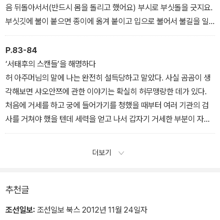
녀들은 특권을 누렸지요. 가져간 과일은 자기 방에 놓을 수도 있고 남
음 뒤돌아서서(반드시 몸을 돌리고 했어요) 부시로 부싯돌을 긋지요.
겨두었다가 식구들에게 보낼 수도 있었어요. 궁중생활에서 그래도 이
부싯깃에 불이 붙으면 종이에 옮겨 붙이고 입으로 불어서 불길을 일
것이 꽤 즐거운 일이었던 것 같아요.”
으킨 다음 불길을 아래로 향하게 해서 손으로 조심스럽게 끌어 모아
요. 그리고 다시 몸을 돌려 한 손으로 담뱃대를 받쳐 올리지요. 태후마
P.83-84
마가 담뱃대를 무시기 편하도록 태후마마 입에서 3센티미터 정도 떨
‘서태후의 스캔들’을 해명하다
어진 지점에 말이에요. 태후마마가 담뱃대를 무시면 서둘러 왼손으로
허 아주머님의 말에 나는 완전히 설득당하고 말았다. 사실 곰곰이 생
종이를 내리고 다시 불길을 모으지요. 그렇게 태후마마가 담배를 한
각해보면 샤오안쯔에 관한 이야기는 확실히 허무맹랑한 데가 있다.
차례 피우시고 나면 대통을 새것으로 바꾸어드려요. 이것이 대략 담
처음에 거세를 하고 궁에 들어가기를 청했을 때부터 여러 기관의 검
배 시중을 드는 일련의 과정이에요.”
사를 거쳐야 했을 텐데 세력을 얻고 나서 갑자기 거세한 부분이 자랐
다는 것은 아무래도 사람들이 꾸며낸 이야기인 듯하다. 허 아주머님
은 가끔 장황하게 하소연을 하는 일도 있었다.
더보기
“중화민국 이래로 수많은 사람이 내게 묻더군요. 리롄잉이 야간 당직
을 설 때 태후마마가 침실에서 기침하는 소리를 듣고 태후마마를 깨
울까봐 두려워 무릎을 꿇고 기어서 침전으로 들어갔다고 말이지요.
추천글
들어와서는 태후마마께 마실 물을 따라드렸더니 마마가 무척 감격했
조선일보:
조선일보 북스 2012년 11월 24일자
다고 하더군요. 아니, 그렇게 따지면 태후마마는 주무실 때 궁에 홀로