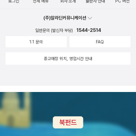
읽어본다본다본다본다본다하다가 이제야 읽게되었는데, 소생이 어렴
로그인
전체 메뉴
회사 소개
출판사 안내
PC 버전
제목체(!)를 누가 디자인했는지 모르겠지만 정말 멋지다. 그리고 마
유럽쪽에만 관심이 몰려있는지라.. <히치콕과 사이코>는 히치콕의
풋이 기대하고 생각했던 그런 식물의 사생활이 아니어서 조금 당황했
음을 다시 잡고 책장을 몇 장 넘겼다. 목차와 텍스트가 지나가고 사진
영화 'PSYCHO'와 관련한 여러 논란들을 소개한다. <예술가여, 무
다. 뭔가 소생과는 쿵짝이 쿵짝쿵짝 잘 맞아떨어지지 않는지 이상하
(주)알라딘커뮤니케이션
이 나오는 첫 장을 보는 순간, 아 이럴 줄 알았지ㅠㅠ 나도 모르게 왈
엇이 두려운가>는 2006년에 이미 나왔었는데 이번에 개정증보판이
게 진도가 나가지 않아서 시작한지 두달이 넘었는데 아직 끝을 보지
칵, 눈물이 쏟아졌다. 더 넘길 수가 없었다. 아, 제기랄!!!! (ㅜ_ㅜ)
1544-2514
일반문의 (발신자 부담)
새로 번역되었다. 그야말로 예술하기의 고충을 극복하는 것에 대한
못하고 있다. 주인공의 형이 걸린 그런 해괴한 병이 정말 있는지 궁금
『에드워드 호퍼』, 에드워드 호퍼!! 이름만으로도 궁금한 사람인데 새
책이다. <철학의 눈으로 본 현대예술>은 저자가 세계를 돌
1:1 문의
FAQ
하다. 현재 스코어는 87쪽 <사피엔스> 근자에 낙양의 지가를
책이 나왔나보다. 친구 블로그에서 이 책을 만났다. 제목만 보고는 오
아다니며 경험한 예술적 체험들을 철학적 관점과 함께 책으로 엮은
올리고 있는 베스트셀러인데, 가당찮은 것이 뭔 생각인지 읽지않고
예!를 외치며 검색! 헉, 비.싸.다!! 하고 보니 쪽수가 자그마치 1200쪽.
것이다. <더 그래픽 북>은 재미있고 깔끔하고 스타일리쉬한 일러스
중고매장 위치, 영업시간 안내
버티고 있다가 유시민의 <공감필법>을 읽고서야, 아아아 유시민 같
이건 반드시 실물로 봐야겠다. 국내 처음으로 소개되는 에드워드 호
트를 통해 역사와 사회적 관심이 있는 주제들을 숫자와 함께 엮은 책
은 인사도 재미있게 읽었다고 하는데, 감히 축생 따위가...하면서 시작
퍼의 전기라고 하니 몹시 궁금하긴 하지만, 내가 지금 당장 살 만큼 읽
이다. 책값은 좀 비싸지만 비주얼이 좋은 책이다. <자율과 유행 2>는
했다. 초반은 나름 흥미진중하고 중반 넘어오니 흥미가 좀 떨어진다.
을 책이 없는 것도 아니고. 일단 워워~ 참으시고 찜만 해둔다. 아아
1편에 이어 나온 책인데, 그래픽 디자이너에 대한 책인만큼 이 책도
연이나 이 책은 소생에게 한가지 중요한 사실을 알려주었다. 소생은
궁금해! 『자살을 할까, 커피를 한 잔 마실까』, 이 책도 한동안 눈에
비주얼이 좋다. 북디자인, 일러스트레이터등의 다양한 볼거리가 있
(일례로) ‘아우슈비츠’ 같은 것을 겪고도 과연 인간의 역사란 것이 발
띄었던 것 같은데 제대로 검색해볼 생각을 안 했다. 역시 친구 블로그
다. 다만 서점에서는 한번보고 안살 것 같은지 랩에 꽁꽁 싸여있더
전을 하고 있다고 말할 수 있는지 항상 의문이었으나 하라리는 여기
에서 발견하고 오늘에서야 검색을 했더니 문장을 담고 자신의 생각을
라.. 한겨레출판에서 이른바 '문화의 길' 시리즈로 제작된 책 다
에 대해 명확하게 이야기하고 있다. 거대거시적 관점에서 볼 때 그러
적은 책인가 보다. 이건 내가 잘 하는 짓인데. 나보다 먼저 한 사람이
섯권이 나왔다. <파시> <짜장면> <철도> <노래> <다방>편인데 모
니깐 인공위성에서 지구를 내려다보는 그런 시점에서 볼 때, 수백만
있었네. 에잇! 왠지 뺏긴 기분 ㅋㅋㅋ(그렇게 포스팅하는 사람이 어디
두 근대를 기반으로 하고있어 관심이 많은 나에게 재미있는 책들이
년에 걸친 인류역사는 분명하고 확실하게 발전하고 있다는 것이다. 3
한 둘이냐 말이다!!ㅋㅋ) 『넘버』, 노희준 작가의 새 책이 나왔네. 직
될 것 같다. 일본의 대표적 사상가인 마루야마 마사오가 지