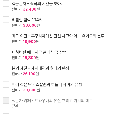
갑골문자 - 중국의 시간을 찾아서
판매가
32,400
원
베를린 함락 1945
판매가
36,000
원
궤도 이탈 - 후쿠치야마선 탈선 사고와 어느 유가족의 분투
판매가
18,900
원
미쳐버린 배 - 지구 끝의 남극 탐험
판매가
19,800
원
봄의 제전 - 세계대전과 현대의 탄생
판매가
26,100
원
피에 젖은 땅 - 스탈린과 히틀러 사이의 유럽
판매가
39,600
원
생존자 카페 - 트라우마의 유산 그리고 기억의 미로
절판