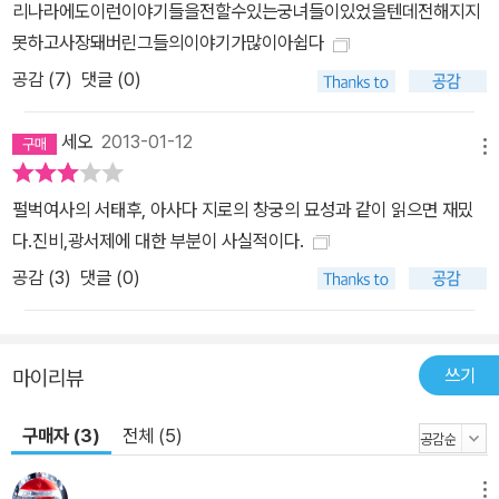
리나라에도이런이야기들을전할수있는궁녀들이있었을텐데전해지지
하고, 한 사람의 사욕이 나라와 민족이 망하게 되는 지경까지 이르렀
못하고사장돼버린그들의이야기가많이아쉽다
던 것을 말이다. “떨어지는 나뭇잎으로 가을이 왔음을 안다”, 누구나
공감 (
7
)
댓글 (0)
아는 이 말처럼 서태후가 추구했던 바를 보고 그녀의 속마음이 무엇
을 향했는지 이 책을 통해 알 수 있을 것이다. 청나라 말기 기록에 이
세오
2013-01-12
런 시가 있던다. “삼십삼천 하늘 위 하늘, 가장 높은 곳, 옥황상제의
메뉴
머리 위 왕관, 왕관 위에 깃대를 꽂고, 나 부처는 그 깃대 꼭대기에 있
펄벅여사의 서태후, 아사다 지로의 창궁의 묘성과 같이 읽으면 재밌
노라.” 스스로 ‘서천의 태후 부처님’의 나라 씨라 칭하던 서태후였으
다.진비,광서제에 대한 부분이 사실적이다.
니 그 높고 높은 지위를 미루어 짐작할 수 있다. 이 시는 그 지위를 신
랄하게 비꼰 것이라 할 수 있다. 하지만 이런 풍자시는 풍자를 하기에
공감 (
3
)
댓글 (0)
는 충분하나 세세한 진상을 알기에는 부족한 감이 있다. 도대체 그녀
는 어떻게 고귀함을 유지했는지, 어느 정도의 고귀함이었는지? 먹는
것은 어떻게 먹었는지? 자는 것은 어떻게 잤는지? 또 무엇을 하면서
쓰기
마이리뷰
즐겼는지? 이런 생생하고 사실적인 일들은 바로 이 책에서 만날 수
있다. 여기에 소개된 이야기들은 하나하나 모두 생생하고 충실하다.
구매자 (3)
전체 (5)
궁녀들이 입궁해서 배치를 받고, 자고·먹고·입고 하는 모든 습관을 교
육받는 법, 잘못했을 때의 체벌, 태감들과의 관계, 서태후의 일과가 어
메뉴