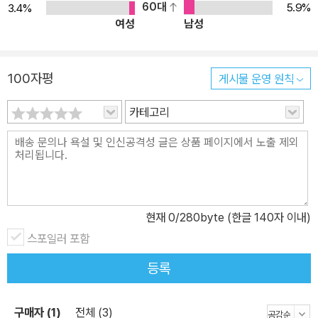
편 저자는 홀로코스트 희생자들을 만나는 와중에도, “우리는 가해자
60대
5.9%
3.4%
여성
남성
를 비판하려는 본능을 되도록 억제해야 한다”면서 “피해자의 호소에
귀 기울이듯 가해자의 사연에도 귀 기울여야 한다”고 말한다. 왜냐하
면 우리는 우리가 곧 가해자일 수 있고, 또 가해자들 역시 우리처럼 목
100자평
게시물 운영 원칙
숨을 부지하기 위해 그런 일을 저질렀던 것이기에, 그들의 이야기를
끌어안아야만 우리 인간이 어디까지 견딜 수 있고 무슨 짓까지 저지
카테고리
를 수 있는지에 관해 진정으로 이해할 수 있다고 보는 것이다. 트라우
마라는 유산 “이 유산은 나를 전 세계 수백만의 타인과 연결시킨다.
누군가는 전쟁으로, 누군가는 제노사이드로, 누군가는 국적의 부재로
참혹한 고통에 시달린다. (…) 내 개인적 유산의 실체에 더 깊이 다가
갈수록, 나는 전 세계의 폭력과 박해, 강제이동, 몰살이 세대 간에 반
현재
0
/280byte (한글 140자 이내)
향을 일으키고, 또한 회복으로 이어지는 모습을 더 뚜렷이 확인하게
스포일러 포함
된다.” 최근의 후성유전학 연구는 의미심장한 결과를 알려준다. 아직
정확한 메커니즘은 발견되지 않았지만, 부모 세대의 외상후 스트레스
등록
장애가 자손들에게 유전적으로 대물림된다는 것이다. 트라우마에 시
달리는 부모의 자녀들은 우울증과 불안증에 걸릴 확률이 대조군에 비
구매자 (1)
전체 (3)