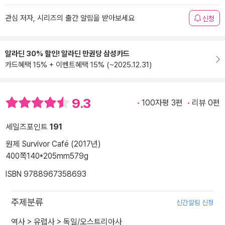
관심 저자, 시리즈의 출간 알림을 받아보세요
신청
알라딘 30% 할인! 알라딘 만권당 삼성카드
카드혜택 15% + 이벤트혜택 15% (~2025.12.31)
9.3
100자평 3편
리뷰 0편
세일즈포인트
191
원제 Survivor Café (2017년)
400쪽
140*205mm
579g
ISBN 9788967358693
주제분류
신간알림 신청
역사
>
유럽사
>
독일/오스트리아사