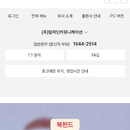
라는 편견을 넘어 국내에서 사람과 함께 사는 반려묘의 40%를 차지
를 ‘누가’ ‘어떻게’ 전유할 수 있는가 하는 거대한 문제에 부딪힌다. 학
하게 된 한국 고양이의 역사를 돌아본다. 한반도 최초의 집사 이규보
살에서 살아남은 창작자들에게도 어려움은 마찬가지였다. 엘리 위젤
로그인
전체 메뉴
회사 소개
출판사 안내
PC 버전
의 검은고양이와 숙종의 퍼스트캣 금손이 등 고양이와 한국인의 우여
은 해방 후 10년 동안 펜을 들지 못했다. 샤를로트 델보는 전쟁이 끝
곡절이 흥미진진하게 펼쳐진다.도서관이 가까운 곳에 있다면 바로 신
나고 몇 년 만에 원고를 완성했는데도 1965년이 되어서야 책을 출간
(주)알라딘커뮤니케이션
청하고 싶은 책.두어달의 신간을 살펴보는데 역시 소장한 책은 두어
했다. 프리모 레비 또한 그 폭력의 실체를 온전히 그려낼 수 없었다고
권밖에 되지 않는다. 그런데 그마저도 아직 읽지를 못했으니. 생각해
고백한 바 있다. 사건을 직접 경험한 생존자들에게조차 어떤 언어들
1544-2514
일반문의 (발신자 부담)
보니 지금 쌓여있는 책탑의 신간은 한권도 읽지 못했다는 걸 떠올리
은 ‘금기어’인 것이다. 이를테면 홀로코스트 생존자들은 ‘이야기를 들
1:1 문의
FAQ
니 지금 이렇게 추천도서를 훑어보고 있는 것이 잘하는 짓인가 싶기
려달라’는 저자의 요청을 받자 ‘이야기’라는 단어에 거부감을 드러내
도 하고. 전, 진. 허탈하다. 그때는 안됐지만 오늘은 된다.이것이 우리
곤 했다. 그들에게 수용소에서의 경험은 ‘이야기’라는 단어보다 훨씬
중고매장 위치, 영업시간 안내
의 마지막 팬데믹이 되려면. 진실하고 우호적이고 따뜻하게 소통하
무거운 의미를 담고 있었다. 하지만 저자는 이 불가능성 앞에서 멈추
라.플라스틱 수프. 1분에 트럭 한대분량의 플라스틱 쓰레기가 바다에
지 않는다. 우리는 언어의 한계에 부딪힐 수밖에 없지만, 우리가 가진
버려지고 있다. 2030년에는 두 대 분량일 것이다.누구나 일하고 싶
것 또한 언어뿐이기 때문이다. 상처를 이야기하는 법 이 책 후반부에
은 농장을 만듭니다. 돌봄을 받는 객체에서 돌봄을 주는 주체로 거듭
는 다양한 작가와 조각가와 극작가는 물론이고 희극배우까지 자기만
난다는 사실이 중요하다.한 번뿐인 인생 엄마로만 살 수 없다. 무엇이
의 방식으로 홀로코스트를 이야기하고 역사를 예술로 승화하는 작업
더 될 필요없어. 너로 이미 충분해가난한 그대의 빛나는 마음. 이제 필
이 소개되고 있다. 상처를 가리지 않고 아름답게 꾸미는 작업이다. 증
요한것은 백석의 시와 문학을 북한 시의 범주에서 논하는 것이다.우
언의 어려움은 쉽사리 해소되지 않지만, 저자가 주장하듯이 예술작품