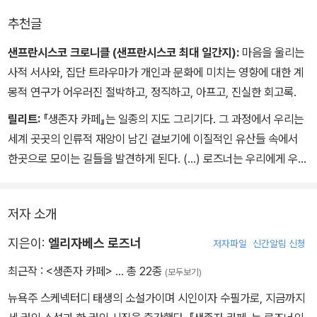
추천글
샌프란시스코 크로니클 (샌프란시스코 최대 일간지):
마음을 울리는
사적 서사와, 집단 트라우마가 개인과 문화에 미치는 영향에 대한 계
몽적 연구가 어우러진 절박하고, 정직하고, 아프고, 진실한 회고록.
릴리트:
『생존자 카페』는 일종의 지도 그리기다. 그 과정에서 우리는
세계 곳곳의 인류적 재앙이 남긴 겉보기에 이질적인 유산들 속에서
한곳으로 모이는 길들을 발견하게 된다. (…) 로즈너는 우리에게 우리
내면을 들여다볼 것을 권유하며, 과거로부터 배우고 용서하며, 우리
를 우리 과거와 미래, 그 밖의 모든 것과 이어주는 심오한 인연들에 대
저자 소개
해 이해할 것을 권유한다.
지은이:
엘리자베스 로즈너
저자파일
신간알림 신청
최근작 :
<생존자 카페>
… 총 22종
(모두보기)
뉴욕주 스케넥터디 태생의 소설가이며 시인이자 수필가로, 지금까지