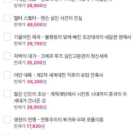
판매가
28,800
원
헬터 스켈터 - 맨슨 살인 사건의 진실
판매가
49,500
원
기울어진 제국 - 불평등의 덫에 빠진 초강대국의 내밀한 현재사
판매가
29,700
원
자백의 대가 - 크메르 루즈 살인고문관의 정신세계
판매가
25,200
원
야만 대륙 - 제2차 세계대전 직후의 유럽 잔혹사
판매가
34,200
원
젊은 인민의 초상 - 개혁개방에서 시진핑 시대까지 중국의 두
세대가 건너온 강
판매가
28,800
원
영원의 전쟁 - 전통주의의 복귀와 우파 포퓰리즘
판매가
17,820
원