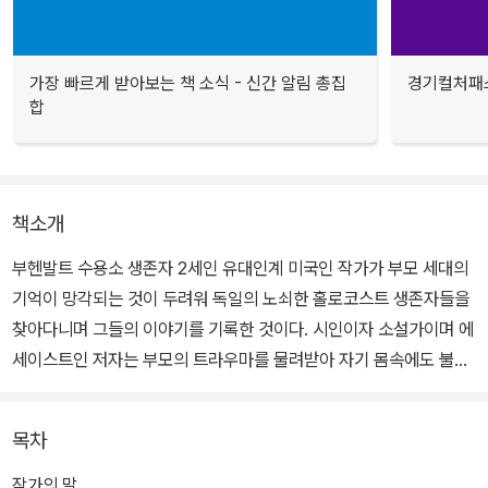
가장 빠르게 받아보는 책 소식 - 신간 알림 총집
경기컬처패스
합
책소개
부헨발트 수용소 생존자 2세인 유대인계 미국인 작가가 부모 세대의
기억이 망각되는 것이 두려워 독일의 노쇠한 홀로코스트 생존자들을
찾아다니며 그들의 이야기를 기록한 것이다. 시인이자 소설가이며 에
세이스트인 저자는 부모의 트라우마를 물려받아 자기 몸속에도 불안
과 두려움이 삶의 순간순간마다 불쑥불쑥 튀어나와 괴롭혀왔다는 것
을 자각하며 2세로서의 의무를 저버리지 않기 위해 글을 쓰기 시작했
목차
다.
작가의 말