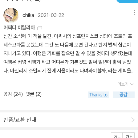
한다. 이 ‘미래를 향해 나아가는 가지들’에 새로운 열쇠가 있다는 것이
다. 금기어들, 재현의 가능성과 불가능성 하지만 고통을 재현하고 증
chika
2021-03-22
메뉴
언하는 일은 간단하지 않다. 고통은 경험자들의 신체에 개별적으로
어쩌다 이탈리아
새겨지기 때문이다. 이를테면 저자의 어머니는 식사를 마치고 얼마
신간 소식에 이 책을 발견. 아씨시의 성프란치스코 성당에 조토의 프
되지도 않아 배고픔을 호소하거나, 닭을 먹을 때면 뼈다귀를 쪼개 골
레스코화를 못봤는데 그건 또 다음에 보면 된다고 한지 벌써 십년이
수까지 빨며 게걸스러움을 보였다. 그 허기에는 학살을 피해 숨어 살
지나가고 있다. 여행은 기회를 잡으면 갈 수 있을 것이라 생각했는데
고 굶기를 밥 먹듯이 했던 어머니의 경험이 새겨져 있다. 또한 같은 사
여행은 커녕 비행기 타고 어디론가 가본것도 벌써 일년이 훌쩍 넘었
건에 대한 경험도 사람에 따라 다르게 기억되곤 한다. 1995년에 가
다. 마일리지 소멸되기 전에 서울이라도 다녀와야할까, 라는 계획을
족과 함께 부헨발트를 방문했던 일을 회고하면서, 저자는 한 사건을
세워야 할 만큼 시간이 흐르고 있다는 것인데. 생존자카페. 홀로코스
공유하고 공동의 기억으로 보존한다는 게 얼마나 어려운 일인지를 발
더보기
트 생존자 부부의 딸인 저자. 외상후 스트레스 장애가 자손들에게 유
견한다. 어떤 공산당원들에게 부헨발트 수용소는 유대인 제노사이드
공감 (
24
)
댓글 (2)
전된 사례에 관한 연구도 있다고 하는데. 어둠의 세계.'방산업체들은
가 아니라 파시즘에 맞선 수감자 봉기의 상징이었던 것이다. 특히 9
입법부, 사법부, 행정부에 이은 정부의 네번째 기관이 되었다'. 무기
장에서 저자가 인용하는 엘리 위젤의 말은 중요하다. “홀로코스트는
산업에 관한 거의 모든 사건을 포괄했다고 해도 무방할 정도로 방대
반드시 기억돼야 한다. 그러나 한 편의 쇼로서 기억돼서는 안 된다.”
반품/교환 안내
한 자료, 사람, 현장 위를 종횡무진한다고 함.내일 아침에는 정말 괜찮
20세기 중반의 잔인한 역사를 재현하는 작품들은 셀 수 없이 많다.
을거예요,는 앤솔로지. 시선집. 기기묘묘 고양이 한국사. 도둑고양이
하지만 몇몇 훌륭한 작품을 제외하고는 생존자들의 몸에 새겨진 언어