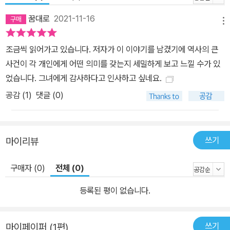
해 3배 더 높다. 심지어 생존자의 손녀들까지, 직접 경험하지 않은 고
통을 끊임없이 마주하고 치유해나가고 있다. 저자 또한 생존자의 딸
꿈대로
2021-11-16
메뉴
로서 슬픔과 불안, 분노, 혹은 “우리에게 속한 듯 속하지 않은 경험의
망령들”과 함께 살아왔다. 그러나 저자는 이 유산을 결국 끌어안고 있
조금씩 읽어가고 있습니다. 저자가 이 이야기를 남겼기에 역사의 큰
다. 그리고 이는 베트남 전쟁, 킬링필드, 아르메니아 학살 등 다른 시
사건이 각 개인에게 어떤 의미를 갖는지 세밀하게 보고 느낄 수가 있
간과 공간에서 벌어진 비극의 생존자와 그 자녀들에게 연결된다. 폭
었습니다. 그녀에게 감사하다고 인사하고 싶네요.
력의 시대를 살아낸 사람들이 점점 사라져가는 지금, 이 유산을 통해
공감 (
1
)
댓글 (0)
세대와 세대 사이 여러 가닥의 복잡한 밧줄이 생기는 것이다. “과거를
파헤치고 그것의 가닥들을 하나로 엮는 과정 속에서 미래를 새롭게
고쳐 쓰고, 어쩌면 새롭게 설계하는 일까지 가능해지기를” 저자는 소
쓰기
마이리뷰
망한다. 저자는 6장에서 그 가능성을 공들여 이야기한다. 이를테면
현재 생존자 3세들은 부모가 수용소에서 받았던 일련번호를 문신으
구매자 (0)
전체 (0)
로 새기는 등 고통의 유산을 자기 정체성이나 자긍심으로 받아들여
보존과 기억의 새로운 방식을 만드는 중이다. 또는 독일 전범세대 3
등록된 평이 없습니다.
세와 홀로코스트 생존자 3세들이 관계를 맺어 과거에 관해 대화를 나
누며 미래를 준비하고 있다. 저자는 복잡한 밧줄로 엮인 연대에 주목
쓰기
마이페이퍼 (1편)