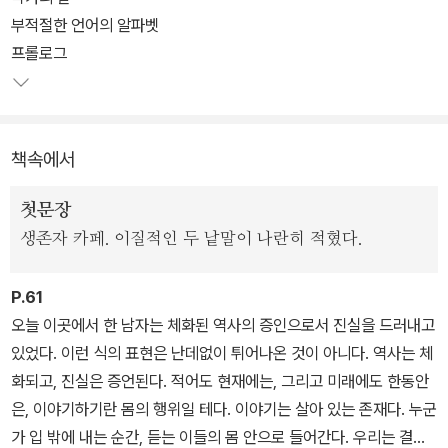
그녀는 인터뷰어가 되어 생존자들의 기억을 파고들어간다. 작가는 그
부적절한 언어의 알파벳
들이 들려주는 이야기에 자신의 부모 이야기와 자랄 때의 가정환경이
프롤로그
얼룩처럼 덧칠되는 것을 느끼면서, 이 집단적 고통의 기억을 자신의
것으로 몸에 새겨 넣는 방식으로 이야기를 전개한다.
책속에서
홀로코스트의 기억에 대해서는 프리모 레비나 파울 첼란 등 생존자
작가들의 뛰어난 작품들이 이미 많이 전해지고 있다. 이번 엘리자베
첫문장
스 로즈너의 책은 희생자 1세의 자식 세대인 2세가 그 기억과 마주하
생존자 카페. 이질적인 두 낱말이 나란히 적혔다.
고자 했다는 데 특징이 있다. 로즈너는 자신이 이 기억과 고통의 유전
을 어떻게 받아들이고 있는가 드러내 보여줌으로써 이것이 3세대, 4
P.61
세대로까지 이어질 문제임을 상기시켜준다.
오늘 이곳에서 한 남자는 체화된 역사의 증인으로서 진실을 드러내고
있었다. 이런 식의 표현은 난데없이 튀어나온 것이 아니다. 역사는 체
한편 저자는 홀로코스트 희생자들을 만나는 와중에도, “우리는 가해
화되고, 진실은 증언된다. 적어도 현재에는, 그리고 미래에도 한동안
자를 비판하려는 본능을 되도록 억제해야 한다”면서 “피해자의 호소
은, 이야기하기란 몸의 행위일 테다. 이야기는 살아 있는 존재다. 누군
에 귀 기울이듯 가해자의 사연에도 귀 기울여야 한다”고 말한다. 왜냐
가 입 밖에 내는 순간, 듣는 이들의 몸 안으로 들어간다. 우리는 결코
하면 우리는 우리가 곧 가해자일 수 있고, 또 가해자들 역시 우리처럼