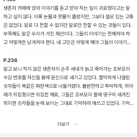
방 기념일이라는 사실은 사람들의 이목을 끌었고, 나도 그런 사람 중
생존자 카페에 앉아 이야기를 듣고 받아 적는 일이 괴로웠다고는 말
하나였다. 레비의 친구 페르디난도 카몬은 한 인터뷰에서 이렇게 말
하고 싶지 않다. 비록 눈물과 콧물이 흘렀지만, 그보다 쓸모 있는 고통
했다. “사실상 프리모는 1945년에 이미 자살했다고 봐야 합니다. 그
은 없었다. 말로 다 전할 수 없지만 말로만 전할 수 있는 것들이 있다.
때 그러지 못한 이유는 글을 쓰려는 욕구(그리고 의무감) 때문이었죠.
부족해도 말은 우리가 가진 재산이다. 그들의 이야기는 전해져야 하
그런데 이제 할 일을 다 끝마친 거예요. 그래서 생을 마감할 수 있었던
고 어떻게든 남겨져야 한다. 내 고민은 어떻게 해야 그들의 이야기를
겁니다. 실제로 그렇게 했고요.”
최대한 널리 전파할 수 있는가 하는 부분이다. (…) 그들이 언제까지
이곳에 더 머무를지는 아무도 알지 못한다. 그러므로 서둘러야 한다.
P.236
알고 보니 적지 않은 생존자의 손주 세대가 늙고 죽어가는 조부모의
수감 번호를 자신들 몸에 문신으로 새기고 있었다. 짤막하게 나열된
숫자들이 똑같은 파란색으로 너울거렸다. 불완전하고 투박하게, 위아
래가 뒤집혔으면 뒤집힌 채로, 그들은 조부모의 팔에 영구히 새겨진
희미한 숫자들을 눈에 보이는 그대로 기억하려 애쓰고 있었다. 기억
하기 위해서. 피부로 증언하기 위해서. 무엇을 새기고 무엇을 주장할
지를 다음 세대가 선택할 때까지.
더보기