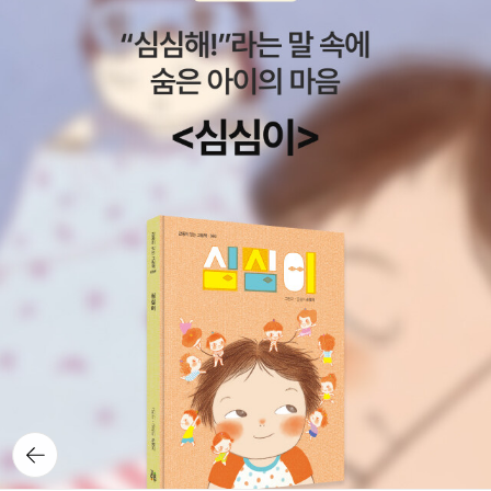
한 일기를 읽고 싶었는데 때를 놓치니 이제 좀 시들해졌다. 정작 중국
을 창작하고 공유하는 것은 분명 인간의 가장 심오한 능력 중 하나다.
에서는 출판되지 않은 이 책의 내용이 궁금하기는 하지만. 그리고 잊
클로드 란즈만의 「쇼아, 홀로코스트의 구술 역사」, 토니 모리슨의 『빌
고 있었던 달리기의 과학. 이 책은 한번 훑어봤는데 그 후 어디에 처박
러비드』, 엘리 위젤의 『밤』처럼 폭력의 역사를 성공적으로 조명해낸
아 뒀는지는 기억에 없네. 그러니 여전히 달리기는 커녕 걷기도 제대
사례도 있다. 결국 끊임없이 대화하는 것이 중요하다. 3장에서 저자
로 못하고 있는것인지도. 4월 혁명의 주체들. 4월 혁명에 참여한 좀
는 유대인 청소를 피해 살아남은 폴린과의 만남을 회고한다. 그녀에
더 다양한 주체들의 행동과 역할에 대한 관심과 연구가 필요하다.4.1
게는 ‘여덟 명의 어머니’가 있었다. 한 명의 생모, 그리고 그녀를 숨겨
9혁명은 우리 역사상 최초로 대중이 주도해 집권자를 몰아낸 사건이
준 또 다른 어머니들이었다. 저자는 그 만남에 관하여 이렇게 썼다.
었다. 저자들은 대학생과 지식인의 항거가 주로 부각되고, 다른 계층
“생존자 카페는 따로 있지 않았다. 그동안 내가 수없이 참석해온 이런
의 참여는 소외되는 경향이 있다고 본다. 서울. 대학생, 엘리트가 아닌
자리가 결국 다 생존자 카페였다.” 저자는 폴린에게서 충분한 대화를
소외된 4월 혁명 참여자들을 재조명하는 게 이 책의 주된 목적이다.
나누지 못하고 세상을 떠나버린 어머니를 떠올린다. 이야기를 통해
부정선거 반대시위를 가장 먼저 연 것은 중고등학생이었다. 이들은
세대와 세대가, 상처와 상처가 겹쳐지는 대목이다. 기억을 계속하기
학도호국단 활동 경험을 활용해 다른 계층보다 빨리 행동에 나섰다.
위하여 “짐작건대 아버지는 이야기하기의 힘과 무한한 가치를 알아
실업자, 일용직 노동자 등 도시 빈민층의 활동도 두드러졌다. 이들은
차린 듯했고, 그 증인은 내가 될 것이라고 입이 아닌 마음으로 말하고
부마항쟁, 5.18 민주화운동, 6월 항쟁 등 대규모 민주항쟁마다 활약
있었다.” 저자는 아버지와 함께 세 번 부헨발트를 방문한다. 수용소에
했지만 기록되지 못했다. 여성의 참여도 누락됐다. 학생뿐 아니라 중
서 풀려난 후 미국으로 이민해 한 번도 고향을 쳐다보지 않았던 아버
뒤로가
기
년, 노년 여성들의 활동도 기록했다.
지는 처음에 선뜻 여행에 나서지 못했다. 독일은 그를 잉태한 땅이지