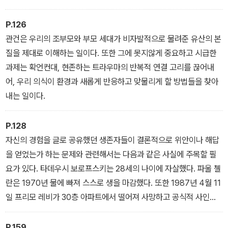
그것을 혼자 감당할 수 없다. 어떻게든 몸 밖으로 꺼내어, 누군가에게
목숨을 부지하기 위해 그런 일을 저질렀던 것이기에, 그들의 이야기
전달해야 한다.
P.126
를 끌어안아야만 우리 인간이 어디까지 견딜 수 있고 무슨 짓까지 저
관건은 우리의 조부모와 부모 세대가 비자발적으로 물려준 유산의 본
지를 수 있는지에 관해 진정으로 이해할 수 있다고 보는 것이다.
질을 제대로 이해하는 일이다. 또한 그에 못지않게 중요하고 시급한
과제는 확언컨대, 현존하는 트라우마의 반복적 연결 고리를 끊어내
어, 우리 의식이 환경과 새롭게 반응하고 맞물리게 할 방법들을 찾아
내는 일이다.
P.128
자신의 경험을 글로 공유했던 생존자들이 결론적으로 위안이나 해답
을 얻었는가 하는 문제와 관련해서는 다음과 같은 사실에 주목할 필
요가 있다. 타데우시 보로프스키는 28세의 나이에 자살했다. 파울 첼
란은 1970년 물에 빠져 스스로 생을 마감했다. 또한 1987년 4월 11
일 프리모 레비가 30층 아파트에서 떨어져 사망하고 공식적 사인이
자살로 발표되었을 때 엘리 위젤은, “프리모 레비는 아우슈비츠에서
40년 후에 죽었다”고 말했다. 그의 사망일이 부헨발트 수용소의 해
P.159