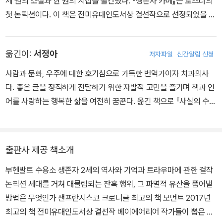
세 권의 소설과 한 권의 시집을 출간했다. 『생존자 카페』는 로즈너의
첫 논픽션이다. 이 책은 전미유대인도서상 결선작으로 선정되었을 뿐
아니라, 『샌프란시스코 크로니클』과 『모먼트』 지가 선정한 2017년
최고의 책 목록에 이름을 올렸다. 스탠퍼드대학을 졸업하고 캘리포니
옮긴이:
서정아
저자파일
신간알림 신청
아대학 어바인 캠퍼스에서 예술학 석사과정을 밟았으며, 호주 퀸즐랜
드대학에서도 수학했다. 대학에서 30년 넘게 창작과 작문을 가르쳤
사람과 문화, 우주에 대한 호기심으로 가득한 번역가이자 치과의사
고, 홀로코스트 생존자 부부의 딸로서 자신의 생각과 경험을 바탕으
다. 좋은 글을 정직하게 전달하기 위한 자발적 고민을 즐기며 책과 언
로 픽션과 논픽션, 시와 산문을 넘나들며 솔직하고 울림 있는 작품들
어를 사랑하는 행복한 삶을 여전히 꿈꾼다. 옮긴 책으로 『사실의 수
을 꾸준히 발표해왔다. 현재 전업 작가로 캘리포니아주 버클리에 살
명』 『내가 알던 사람』 『심장』 『다운걸』 『생존자 카페』 『Holy Shit』
며, 글쓰기 워크숍과 문학 강좌 연사로도 활동 중이다. 『뉴욕타임스』
『들소에게 노래를 불러준 소녀』 『날씨의 세계』 『칼끝의 심장』 『기발
와 『엘르』를 비롯한 여러 매체에 글을 기고했다. 데뷔 소설인 『빛의
해서 더 놀라운 의학의 역사』 『인간은 동물에게 많은 빚을 지고 있다』
출판사 제공 책소개
속도The Speed of Light』는 9개국어로 번역되었고, 엘리 위젤이
『맹그로브의 눈물』 등이 있다.
심사위원으로 참여한 해럴드 U. 리발로상과 프랑스 블뢰 지롱드상을
부헨발트 수용소 생존자 2세의 역사와 기억과 트라우마에 관한 걸작
비롯해 미국과 유럽에서 유수의 문학상을 수상했다. 특히 2003년에
논픽션 세대를 거쳐 대물림되는 잔혹 행위, 그 파멸적 유산을 품어낼
는 프랑스어 번역본이 높은 권위를 자랑하는 페미나상의 최종 후보작
방법은 무엇인가 샌프란시스코 크로니클 최고의 책 모먼트 2017년
에 오르기도 했다. 두번째 소설 『블루 누드Blue Nude』는 『샌프란시
최고의 책 전미유대인도서상 결선작 베이에어리어 작가들이 뽑은 가