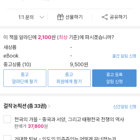
선물하기
공유하기
이 책을 알라딘에
2,100
원 (
최상
기준)에 파시겠습니까?
새상품
-
eBook
-
출간 알림 신청
중고상품 (10)
9,500원
중고
중고
중고 등록
알라딘에 팔기
회원에게 팔기
알림 신청
걸작 논픽션 (총 33권)
신간알림 신청
천국의 가을 - 중국과 서양, 그리고 태평천국 전쟁의 역사
판매가
37,800
원
거대한 퇴보 - 인도의 민주주의는 어떻게 무너졌는가