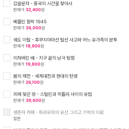
갑골문자 - 중국의 시간을 찾아서
판매가
32,400
원
베를린 함락 1945
판매가
36,000
원
궤도 이탈 - 후쿠치야마선 탈선 사고와 어느 유가족의 분투
판매가
18,900
원
미쳐버린 배 - 지구 끝의 남극 탐험
판매가
19,800
원
봄의 제전 - 세계대전과 현대의 탄생
판매가
26,100
원
피에 젖은 땅 - 스탈린과 히틀러 사이의 유럽
판매가
39,600
원
생존자 카페 - 트라우마의 유산 그리고 기억의 미로
절판