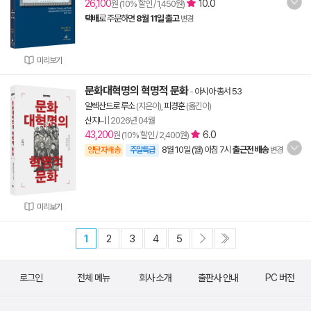
26,100
10.0
원 (10% 할인 / 1,450원)
택배
로 주문하면
8월 11일 출고
변경
미리보기
문화대혁명의 혁명적 문화
-
아시아 총서 53
알렉산드로 루소
(지은이),
피경훈
(옮긴이)
산지니
|
2026년 04월
43,200
6.0
원 (10% 할인 / 2,400원)
8월 10일 (월) 아침 7시
출근전 배송
양탄자배송
주말특급
변경
미리보기
1
2
3
4
5
로그인
전체 메뉴
회사 소개
출판사 안내
PC 버전