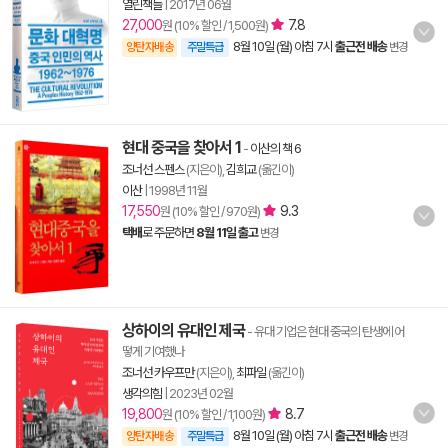
열린책들
|
2017년 06월
27,000
7.8
원 (10% 할인 / 1,500원)
8월 10일 (월) 아침 7시
출근전 배송
양탄자배송
주말특급
변경
현대 중국을 찾아서 1
-
이산의 책 6
조너선 스펜스
(지은이),
김희교
(옮긴이)
이산
|
1998년 11월
17,550
9.3
원 (10% 할인 / 970원)
택배
로 주문하면
8월 11일 출고
변경
상하이의 유대인 제국
- 유대 기업은 현대 중국의 탄생에 어
떻게 기여했나
조너선 카우프만
(지은이),
최파일
(옮긴이)
생각의힘
|
2023년 02월
19,800
8.7
원 (10% 할인 / 1,100원)
8월 10일 (월) 아침 7시
출근전 배송
양탄자배송
주말특급
변경