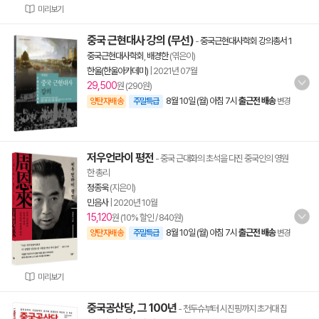
미리보기
중국 근현대사 강의 (무선)
-
중국근현대사학회 강의총서 1
중국근현대사학회
,
배경한
(엮은이)
한울(한울아카데미)
|
2021년 07월
29,500
원 (290원)
8월 10일 (월) 아침 7시
출근전 배송
양탄자배송
주말특급
변경
저우언라이 평전
- 중국 근대화의 초석을 다진 중국인의 영원
한 총리
정종욱
(지은이)
민음사
|
2020년 10월
15,120
원 (10% 할인 / 840원)
8월 10일 (월) 아침 7시
출근전 배송
양탄자배송
주말특급
변경
미리보기
중국공산당, 그 100년
- 천두슈부터 시진핑까지 초거대 집