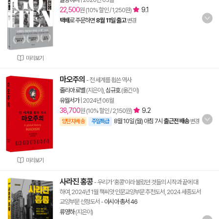
22,500
9.1
원 (10% 할인 / 1,250원)
택배
로 주문하면
8월 11일 출고
변경
미리보기
마오주의
- 전 세계를 휩쓴 역사
줄리아 로벨
(지은이),
심규호
(옮긴이)
유월서가
|
2024년 06월
38,700
9.2
원 (10% 할인 / 2,150원)
8월 10일 (월) 아침 7시
출근전 배송
양탄자배송
주말특급
변경
미리보기
사라진 홍콩
- 우리가 '홍콩'이라 불렀던 것들의 시작과 끝에 대
하여, 2024년 1월 책씨앗 인문교양부문 추천도서, 2024 세종도서
교양부문 선정도서
-
아시아 총서 46
류영하
(지은이)