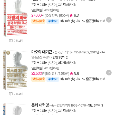
프랑크 디쾨터
(지은이),
고기탁
(옮긴이)
열린책들
|
2016년 08월
27,000
9.3
원 (10% 할인 / 1,500원)
8월 10일 (월) 아침 7시
출근전 배송
양탄자배송
주말특급
변경
미리보기
마오의 대기근
- 중국 참극의 역사 1958~1962, 2011년 새뮤
얼 존슨상 수상작
-
인민 3부작 2
프랑크 디쾨터
(지은이),
최파일
(옮긴이)
열린책들
|
2017년 04월
22,500
8.8
원 (10% 할인 / 1,250원)
8월 10일 (월) 아침 7시
출근전 배송
양탄자배송
주말특급
변경
미리보기
문화 대혁명
- 중국 인민의 역사 1962~1676
-
인민 3부작 3
프랑크 디쾨터
(지은이),
고기탁
(옮긴이)