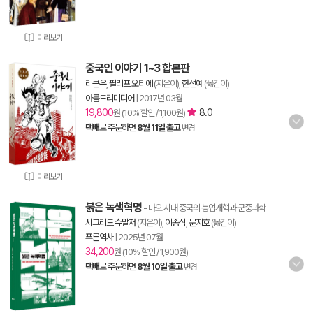
미리보기
중국인 이야기 1~3 합본판
리쿤우
,
필리프 오티에
(지은이),
한선예
(옮긴이)
아름드리미디어
|
2017년 03월
19,800
8.0
원 (10% 할인 / 1,100원)
택배
로 주문하면
8월 11일 출고
변경
미리보기
붉은 녹색혁명
- 마오 시대 중국의 농업개혁과 군중과학
시그리드 슈말저
(지은이),
이종식
,
문지호
(옮긴이)
푸른역사
|
2025년 07월
34,200
원 (10% 할인 / 1,900원)
택배
로 주문하면
8월 10일 출고
변경