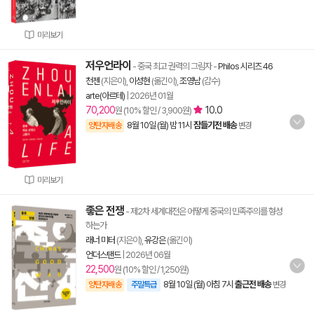
미리보기
저우언라이
- 중국 최고 권력의 그림자
-
Philos 시리즈 46
천젠
(지은이),
이성현
(옮긴이),
조영남
(감수)
arte(아르테)
|
2026년 01월
70,200
10.0
원 (10% 할인 / 3,900원)
8월 10일 (월) 밤 11시
잠들기전 배송
양탄자배송
변경
미리보기
좋은 전쟁
- 제2차 세계대전은 어떻게 중국의 민족주의를 형성
하는가
래너 미터
(지은이),
유강은
(옮긴이)
언더스탠드
|
2026년 06월
22,500
원 (10% 할인 / 1,250원)
8월 10일 (월) 아침 7시
출근전 배송
양탄자배송
주말특급
변경