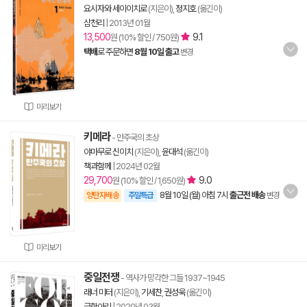
요시자와 세이이치로
(지은이),
정지호
(옮긴이)
삼천리
|
2013년 01월
13,500
9.1
원 (10% 할인 / 750원)
택배
로 주문하면
8월 10일 출고
변경
미리보기
키메라
- 만주국의 초상
야마무로 신이치
(지은이),
윤대석
(옮긴이)
책과함께
|
2024년 02월
29,700
9.0
원 (10% 할인 / 1,650원)
8월 10일 (월) 아침 7시
출근전 배송
양탄자배송
주말특급
변경
미리보기
중일전쟁
- 역사가 망각한 그들 1937~1945
래너 미터
(지은이),
기세찬
,
권성욱
(옮긴이)
글항아리
|
2020년 03월