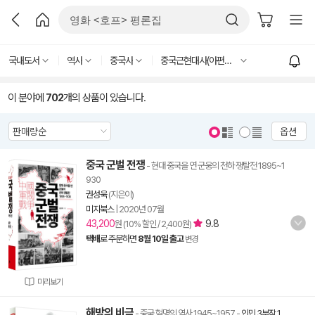
국내도서
역사
중국사
중국근현대사(아편전쟁 이후)
이 분야에
702
개의 상품이 있습니다.
옵션
중국 군벌 전쟁
- 현대 중국을 연 군웅의 천하 쟁탈전 1895~1
930
권성욱
(지은이)
미지북스
|
2020년 07월
43,200
9.8
원 (10% 할인 / 2,400원)
택배
로 주문하면
8월 10일 출고
변경
미리보기
해방의 비극
- 중국 혁명의 역사 1945~1957
-
인민 3부작 1