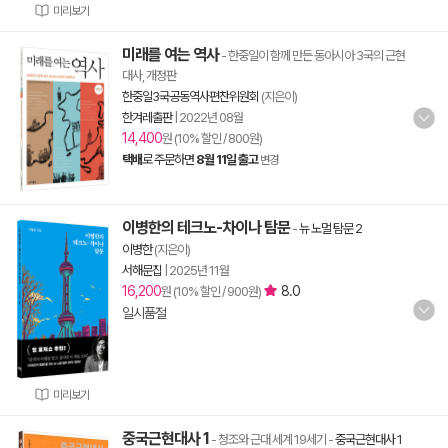
미리보기
미래를 여는 역사
- 한중일이 함께 만든 동아시아 3국의 근현
대사, 개정판
한중일3국공동역사편찬위원회
(지은이)
한겨레출판
|
2022년 08월
14,400
원 (10% 할인 / 800원)
택배
로 주문하면
8월 11일 출고
변경
이병한의 테크노-차이나 탐문
-
뉴 노멀 탐문 2
이병한
(지은이)
서해문집
|
2025년 11월
16,200
8.0
원 (10% 할인 / 900원)
일시품절
미리보기
중국근현대사 1
- 청조와 근대 세계 19세기
-
중국근현대사 1