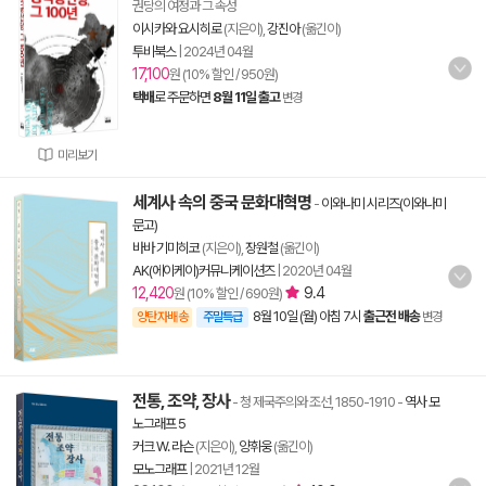
권당의 여정과 그 속성
이시카와 요시히로
(지은이),
강진아
(옮긴이)
투비북스
|
2024년 04월
17,100
원 (10% 할인 / 950원)
택배
로 주문하면
8월 11일 출고
변경
미리보기
세계사 속의 중국 문화대혁명
-
이와나미 시리즈(이와나미
문고)
바바 기미히코
(지은이),
장원철
(옮긴이)
AK(에이케이)커뮤니케이션즈
|
2020년 04월
12,420
9.4
원 (10% 할인 / 690원)
8월 10일 (월) 아침 7시
출근전 배송
양탄자배송
주말특급
변경
전통, 조약, 장사
- 청 제국주의와 조선, 1850-1910
-
역사 모
노그래프 5
커크 W. 라슨
(지은이),
양휘웅
(옮긴이)
모노그래프
|
2021년 12월