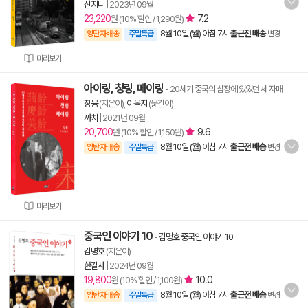
산지니
|
2023년 09월
23,220
7.2
원 (10% 할인 / 1,290원)
8월 10일 (월) 아침 7시
출근전 배송
양탄자배송
주말특급
변경
미리보기
아이링, 칭링, 메이링
- 20세기 중국의 심장에 있었던 세 자매
장융
(지은이),
이옥지
(옮긴이)
까치
|
2021년 09월
20,700
9.6
원 (10% 할인 / 1,150원)
8월 10일 (월) 아침 7시
출근전 배송
양탄자배송
주말특급
변경
미리보기
중국인 이야기 10
-
김명호 중국인 이야기 10
김명호
(지은이)
한길사
|
2024년 09월
19,800
10.0
원 (10% 할인 / 1,100원)
8월 10일 (월) 아침 7시
출근전 배송
양탄자배송
주말특급
변경