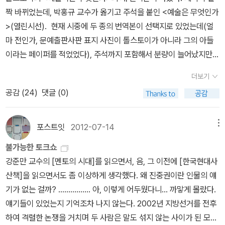
짝 바뀌었는데, 박홍규 교수가 옮기고 주석을 붙인 <예술은 무엇인가
작품을 쓴 시인으로, 또한 칼라일과 러스킨의 안목을 이어받은 사회
>(열린시선). 현재 시중에 두 종의 번역본이 선택지로 있었는데(얼
비평가로, 그리고 무엇보다 단테 가브리엘 로세티를 주축으로 한 라
마 전인가, 문예출판사판 표지 사진이 톨스토이가 아니라 그의 아들
파엘전파 동지회의 화가로 당대 빅토리아조 산업자본주의의 비인간
이라는 페이퍼를 적었었다), 주석까지 포함해서 분량이 늘어났지만
적인 영국 사회를 통렬히 비판하는 반항의 길을 걷는다. 이 책의 부제
(가격도 올라갔다) 제3의 선택지가 생긴 셈이다. 더불어 강의에서 다
가 ‘낭만주의자에서 혁명가로’인 만큼 청년기의 모리스가 보여준 낭
더보기
룰지도 고려해봐야겠다. '톨스토이의 사상이 담긴 저술은 문학작품
만주의적 기질은 향후 사회주의 혁명가로서 그가 꿈꾸고 실천하는 인
공감 (
24
)
댓글 (0)
못지않게 현대적 의의를 갖는다. 특히 그의 예술론은 윌리엄 모리스
간 삶의 이상을 형성하는 핵심적 동력으로서 의의를 갖는다. “그 어떤
(William Morris, 1834~1896)의 예술론과 함께 예술 민주주의의
희망도 오로지 우리 자신, 그리고 문학과 예술의 세계 안에만 있다.” -
선구적인 예술론으로 삼을 만하다. 하지만 톨스토이 예술론은 내용이
윌리엄 모리스 (제1권 223쪽) ‘불의 강’가에서 제1권 제2부. 모리스
포스트잇
2012-07-14
메뉴
난해하여 충실한 주석을 필요로 하지만 지금까지 톨스토이 책들의 한
가 문학가이자 예술가로서 활동하는 데 한계를 느끼고 현실정치적인
불가능한 토크쇼
국어 번역은 주석 없이 문장에 해석의 그쳤다. 이 책은 이러한 점을 극
사회주의자로 전환하는 과정을 그리고 있다. 저자는 모리스가 장식예
강준만 교수의 [멘토의 시대]를 읽으면서, 음, 그 이전에 [한국현대사
복하고자 역자가 상세한 주석을 붙였고 정확한 번역을 위해 많은 노
술에 기울인 관심, 그가 쓴 절망의 시 『지상의 낙원』, 아이슬란드적 가
산책]을 읽으면서도 좀 이상하게 생각했다. 왜 진중권이란 인물의 얘
력을 기울였다' 역자 박홍규 교수가 특별히 모리스를 언급한 것은 <
치를 구현하는 사가 형식의 문학, 동방문제에 현실적으로 관여한 것,
기가 없는 걸까? ................ 아, 이렇게 어두웠다니... 까맣게 몰랐다.
윌리엄 모리스 평전>의 저자이기도 하기 때문이다(<에코토피아 뉴
그리고 고건축보호활동 등을 구체적으로 분석한다. 1860년대와 70
얘기들이 있었는지 기억조차 나지 않는다. 2002년 지방선거를 전후
스>를 옮기기도 했다). 모리스 평전의 결정판은 에드워드 톰슨의 <윌
년대에 모리스는 시인으로, 그리고 장식예술가로 명성을 쌓는다. 레
하여 격렬한 논쟁을 거치며 두 사람은 말도 섞지 않는 사이가 된 모양
리엄 모리스>와 같이 읽어봐도 좋겠다...
드하우스 건물의 축조, 모리스 회사의 창립과 성장, 『지상의 낙원』과