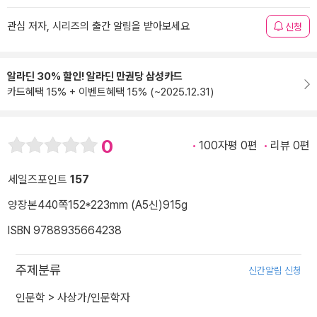
관심 저자, 시리즈의 출간 알림을 받아보세요
신청
알라딘 30% 할인! 알라딘 만권당 삼성카드
카드혜택 15% + 이벤트혜택 15% (~2025.12.31)
0
100자평 0편
리뷰 0편
세일즈포인트
157
양장본
440쪽
152*223mm (A5신)
915g
ISBN 9788935664238
주제분류
신간알림 신청
인문학
>
사상가/인문학자