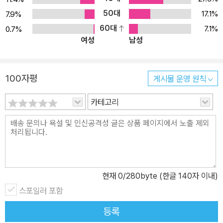
조롱 혹은 침묵으로 반응했다. 즉 톰슨이 오로지 모리스가 마르크스
50대
17.1%
7.9%
주의자라는 것을 입증하기 위해 수백 페이지를 소비했다는 것이었다.
60대
7.1%
0.7%
여성
남성
그러나 톰슨은 이 책이 모리스가 마르크스주의자라고 주장하는 데 초
점을 맞춘 것이 아니라, 낭만주의의 전통과 모리스에 의한 그 변형에
관한 논의라고 주장한다. 물론 톰슨은 초판 출간 당시 자신이 조금은
100자평
게시물 운영 원칙
조야하고 논쟁적인 마르크스주의의 편향을 보이고 있었음을 시인한
다. 다만, 이러한 논쟁적 어투는 당시 지성계의 매카시즘과 반(反)마
카테고리
르크스주의의 조야함을 배경으로 이해해야 한다는 것이다. 이 책은
결코 모리스가 정통적인 마르크스주의적 종결에 다다라서 생을 마쳤
다는 것을 보여주는 데서 그치지 않는다. 오히려 이 책의 요점은 모리
스가 마르크스주의를 보완하는 업적을 남기고 대안적인 삶의 방식에
대한 근본적인 사유를 시도한 독창적인 사회주의자라는 것이다. 따라
현재
0
/280byte (한글 140자 이내)
서 이 책에 대해 침묵과 조롱으로 일관한 평자들은 마르크스주의가
스포일러 포함
아니라 모리스에게서 불편함을 느꼈을 가능성이 많다. 그러므로 독자
들은 톰슨의 “강렬한 마르크스주의적 편향”이라는 말에서 “혁명적
등록
사회주의에 대한 모리스의 타협 없는 헌신”을 읽어내야 하는 것인지