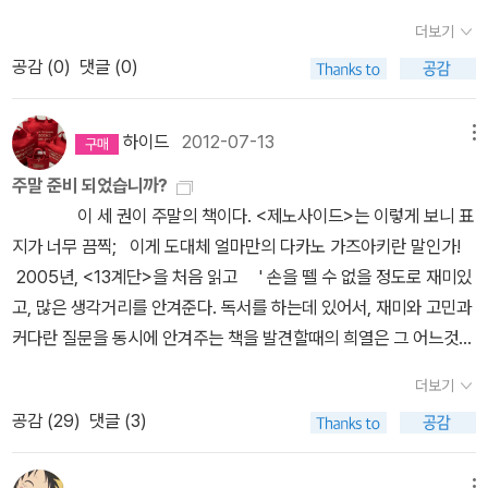
이다. 2002년 전후라면 내 생애 가장 바빴던 시기였다. 정말이지 내
『뵐숭 시구르드』의 발표, 고건축보호협회의 결성, 예술과 사회를 논
더보기
체력으로는 감당하기 힘든 지경까지 일이 몰렸던 시기였다. 먹고 살
한 일련의 유명한 대중강연 등이 이 기간 동안에 이루어졌고, 또한 그
공감 (
0
)
댓글 (0)
기 바빴다고 딱히 말하기 힘든, 하고 싶은 일을 하면서 몰두했던, 강하
의 인생에서 가장 풍성한 문학적·예술적 업적이 이루어졌다. 그러면
게 집중했던 시기였으니까. 그렇다고 주변 돌아가는 얘기를 하지 않
서 이 시기는 모리스가 활동적이고 열정적인 기질과 문학작품에 나타
았던 것 같진 않은데... 이 두 사람과 얽힌 얘기는 전혀 나누지 않았던
하이드
2012-07-13
메뉴
난 우울·공허·절망 등의 정서 사이에 존재하는 갈등을 딛고 정치적 참
건지, 했는데 기억이 나지 않는건지 한 시절의 절대로 놓쳐서는 안될
여자로 전환하는 때이기도 하다. 톰슨은 모리스가 비인간적인 자본주
주말 준비 되었습니까?
사건을 놓쳤다는, 그만큼 무심하고 둔감했었다는 데 생각이 미치자
의 산업사회의 조건을 비판하고 타개하기 위해서 예술 활동이 갖는
이 세 권이 주말의 책이다. <제노사이드>는 이렇게 보니 표
얼굴이 화끈거렸다. 느지막히 일어나 인터넷 기사 클릭해가며 오전
현실적 한계를 넘어 현실 참여적 사회주의자로 ‘불의 강’을 건너는 과
지가 너무 끔찍; 이게 도대체 얼마만의 다카노 가즈아키란 말인가!
을 보내는데 지승호 인터뷰 기사를 뒤늦게 보았고, 비로소 강준만과
정을 짚고 있다. 1878년과 1883년 초 사이에 모리스는 아주 중요한
2005년, <13계단>을 처음 읽고 ' 손을 뗄 수 없을 정도로 재미있
진중권 사건을 알게 됐다. 그 뒤로 인터넷을 뒤지며 당시 기사들과 글
한 걸음을 내딛었다. 그가 당시 분투하던 사회주의자들 사이에서 새
고, 많은 생각거리를 안겨준다. 독서를 하는데 있어서, 재미와 고민과
들을 모아가며 읽고 있다. 강준만, 진중권, 김어준 세 사람이 벌이는
로운 사회주의자로 등장한 것이다. 1879년과 1880년 사이에 모리
커다란 질문을 동시에 안겨주는 책을 발견할때의 희열은 그 어느것에
토크쇼가 벌어진다면 대박이겠다. 아 만나서 체면만 차리다가 조심스
스는 ‘불의 강’가에 머물러 있었다. 모리스 회사를 설립해 빅토리아조
도 비교할 수 없다. 이 책은 그 모든 것을 독자에게 아낌없이 주고 있
럽게 덕담만 하다 헤어질 수도 있겠다. 서로의 성격상 일단 만나면 절
더보기
속물주의의 홍수와 싸우고, 생산의 원천에 쾌적하고 창의적인 노동을
다. 탄탄한 구성과 간결하고 지적인 문체로 '사형제도' 에 대한 근본적
대로 그럴 일은 없을 것 같지만. 또 한편으로는 그런 이벤트를 왜 하
공감 (
29
)
댓글 (3)
투입하여 중세 시대 예술생산의 환경을 되살리려 했다. 하지만 그는
인 물음 뿐만 아니라, 일본 사형제도의 모순들에 대해서도 깊이있게
나, 라는 실없는 생각도 든다. 어쨌든 세 사람 한 번 만나면 좋겠다.
계급 대 계급의 투쟁은 파괴적인 것이라 느꼈고, 계급투쟁보다는 부
파헤치고 있다. 무엇보다도 점수를 주고 싶은 것은 '찬성'의 입장도
(뻘 생각하며 귀한 시간을 흘려보내고 있는 나란 인간도 참 딱하
르주아의 저속함 때문에 예술이나 고상한 열망이 사라지는 것을 막는
메뉴