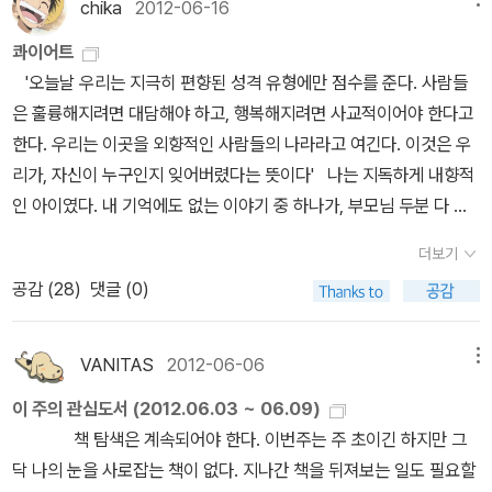
'반대'의 입장도 아닌체, '사형' 과 관련된 여러가지 입장들의 이야기를
chika
2012-06-16
다.) 그건 그렇고, 오전에 (이때까지만 해도 참 평화스럽게) 프레시안
일이 중요하다고 느꼈다. 하지만 1880년 선거에서 글래드스턴을 지
균형있게 함으로써 독자에게 커다란 퀘스천 마크를 띄우면서 책이 끝
북스에 나온 기사들을 살펴보다가, 에드워드 톰슨의 [윌리엄 모리스]
콰이어트
지하던 그는 곧 글래드스턴의 한계를 깨닫고 민주연맹에 가입함으로
난다는 점이다. ' 고 리뷰를 남겼다. <유령 인명 구조대>까지도 아주
에 대한 소개에 혹한 대목이 있어서 이 책, 데면데면 했었는데 한 번
'오늘날 우리는 지극히 편향된 성격 유형에만 점수를 준다. 사람들
써 사회주의자가 되었다. “사회주의는 꿈인가. 그것은 꿈이 아니라 대
재미나게 읽고 리뷰를 남겼는데, 아마도 읽었을 <6시간 후..>는 기억
봐야겠다는 생각을 했다. (저자)톰슨과 레이먼드 윌리엄스가 이런 모
은 훌륭해지려면 대담해야 하고, 행복해지려면 사교적이어야 한다고
의입니다. 꿈을 위해 고통을 겪을 때 그 꿈은 마침내 이루어진다는 것
도 안 나고, <그레이브 디거>는 실망했던 기억만 남아 있다. 그리고,
험(신좌파형성)에 나선 것은 비단 1956년(헝가리 봉기)의 충격 때문
한다. 우리는 이곳을 외향적인 사람들의 나라라고 여긴다. 이것은 우
을 믿으십시오.” -윌리엄 모리스 (제2권 57쪽) 실천적 사회주의자가
아주 아주 오랜만에 <제노사이드> ''인류보다 진화한 새로운 생물'의
만은 아니었다. 이것뿐이었다면 이들은 선배 세대인 조지오웰처럼 비
리가, 자신이 누구인지 잊어버렸다는 뜻이다' 나는 지독하게 내향적
되다 제2권 제3부. 모리스가 1883년 민주연맹에 가입한 때부터 189
출현에서 비롯한 인류 종말의 위협과 이를 둘러싼 음모를 추리 스릴
판적 좌파와 반공산주의 사이의 아슬아슬한 경계선 위에서 헤맸을지
인 아이였다. 내 기억에도 없는 이야기 중 하나가, 부모님 두분 다 일
6년 사망할 때까지 사회주의자로서의 본격적인 활동을 다루고 있다.
러와 SF 기법을 통해 풀어나간 작품으로서, 한국 유학생의 활약과 한
모른다. ......그래서 우리는 [윌리엄 모리스]를 읽으며 모리스와 톰슨
나가시고 형제들은 학교에 가면 집에 혼자 남게 되는데 책 한 권 옆구
제1장과 제2장은 모리스가 민주연맹에 가입해 사회주의자로서 활동
국의 '정' 등 한국 문화에 대한 소개 등 한국 독자들이 관심을 가질 만
더보기
만이 아니라 20세기 사회주의운동사 라는 세번째 대화 상대까지 마
리에 끼고 집 옥상으로 올라가는 계단에 걸터앉아 책을 펼치더라는
하게 되는 초기의 정황을 그려준다. 민주연맹은 하인드먼이 창립한
한 내용들이 담겨 있다. ' 고 하는데, 사실 다른 나라 작가들의 한국 이
공감 (
28
)
댓글 (0)
주해야 한다. - [혁명적 부르주아의 생애] 에드
옆집 아줌마의 이야기인데 그걸 생각해본다면 꼬맹이였던 나는 밖에
영국 최초의 사회주의 정당으로 모리스는 영국 내 사회주의 운동이
야기는 좀 오글거려서 낯익은/관심가는 보다는 걱정이 앞선다고나 할
워드 톰슨의 [윌리엄 모리스], 장석준 진보신당 정책위의장 - 조지
서 뛰어노는 것보다 혼자 고망독새기처럼 노는 걸 좋아한 것이 분명
태동되던 1883년 1월에 민주연맹에 가입한다. 제3장은 모리스가 하
까. <콰이어트> 2012년 ‘세계 지식인의 축제’ TED 콘퍼런스 개막
오웰의 바로 저 지점에 대해 살펴보고 싶다('헤맸는지'는 일단 판단 유
하다. 엠비티아이 성격유형검사를 할때 어린이용으로 재검사를 해봤
VANITAS
2012-06-06
메뉴
인드먼과의 불화로 사회민주연맹을 탈퇴하고 사회주의동맹을 조직하
식의 대미를 장식하며 전 세계 네티즌의 찬사를 받은 바로 그 강의! 세
보)는 생각을 예전부터 했지만 나는 여전히 그의 책을 온전히 읽지 못
는데 내향성이 99%로 나와서 이건 뭐야~! 했던 기억도 있고.그래서
게 되는 ‘분열’의 과정을 다룬다. 제4장은 모리스가 사회주의동맹을
상은 외향적인 사람을 선호하지만 정작 세상을 바꾸는 건 내성적인
이 주의 관심도서 (2012.06.03 ~ 06.09)
해왔다. 언제가 한 번 꼭 짚어봐야겠다고 목록만 길게 뽑아놓고 있었
인지 이 책은 마음에 화악 와 닿았다. 꼭 사교적이고 외향적인 사람만
조직해 활동한 1885~86년의 기간을 다룬다. 사회주의동맹은 188
사람이라고 주장한다. 간디, 아인슈타인, 고흐, 그리고 애플의 공동창
책 탐색은 계속되어야 한다. 이번주는 주 초이긴 하지만 그
지만 촘촘하고 진중한 독서를 하기 힘들어 계속 미뤄두고 있었다. 다
사회성이 좋고, 성공하는 것은 아니야. 안그런가? 생각보다 조금 지
4년 12월에 창립되었고, 처음 2년간 회원 수가 계속 증가했지만, 18
립자인 스티브 워즈니악 같은 조용하고 이지적인 사람들의 어떤 특성
닥 나의 눈을 사로잡는 책이 없다. 지나간 책을 뒤져보는 일도 필요할
시 한 번 이 대목과 만났다. 그리고 20세기 사회주의 운동사 ... 이걸
루한감은 있었지만 새로운 관점의 책이었고 나름대로 마음에 든다.
86~87년 사이의 내부 불화 때문에 분열되고 매달 탈퇴자가 생겼다.