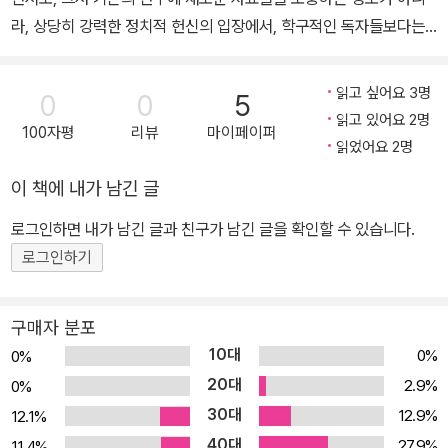
엮은《역사를 만듦Making History》이다. 인간의 ‘주체성’을 역사의
라, 상당히 강력한 정치적 헌신의 입장에서, 학구적인 독자들보다는
과정에서 가장 결정적인 것으로 보았던 역사유물론자 톰슨이 얼마나
성인교육 운동과 좌파의 정치 운동에 참여하는 대중들을 염두에 두고
인간 ‘주체’를 중요시했는지를 마지막 책의 제목이 웅변해준다.
집필되었다고 말한다. 이는 이 방대한 저서가 모리스와 그의 시대에
읽고 싶어요 3명
0
0
5
대한 새로운 시각을 제공하는 것만이 아니라, 톰슨 자신이 활동하던 1
읽고 있어요 2명
100자평
리뷰
마이페이퍼
950년대 당시의 상황에 대한 문제의식에서 출발했음을 말해주는 것
읽었어요 2명
이다. 톰슨에 따르면 윌리엄 모리스는 1세대 유럽 공산주의 지식인 중
이 책에 내가 남긴 글
뛰어난 일원이었으며, 엥겔스의 친구였고, 베벨, 리프크네히트, 엘리
노어 마르크스, 베른슈타인의 동지이자 동료였다. 모리스는 마르크스
로그인하면 내가 남긴 글과 친구가 남긴 글을 확인할 수 있습니다.
주의 전통과 전체적으로 교류하였고, 마르크스주의의 전통에 대한 모
로그인하기
리스의 독창적인 기여는 오늘날 훨씬 더 적절한 의미가 있다고 톰슨
은 주장한다. 왜냐하면 모리스는 경제 이론에서는 아마추어라고 자인
구매자 분포
했지만, 역사적이고 유토피아적인 사상에서는 마르크스가 침묵한 어
10대
0%
0%
떤 부분을 메워주었으며, 이미 교조적으로 굳어지고 있던 1880년대
20대
2.9%
0%
의 마르크스주의 교리에 대해 중요한 문제를 제기했기 때문이다. 그
30대
12.9%
12.1%
러나 이 책은 출간 직후 대체로 마르크스주의적 교조주의가 모리스에
40대
대한 철저한 연구를 손상시켰다는 평을 받았고, 대다수의 매체들은
27.9%
11.4%