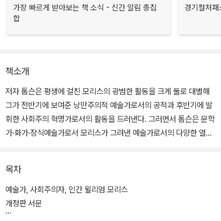
가장 빠르게 받아보는 책 소식 - 신간 알림 총집
경기컬처패스
합
책소개
저자 톰슨은 평생에 걸친 모리스의 광범한 활동을 크게 둘로 대별해
그가 전반기에 보여준 낭만주의적 예술가로서의 공적과 후반기에 발
휘한 사회주의 혁명가로서의 활동을 드러낸다. 그러면서 톰슨은 문학
가·화가·장식예술가로서 모리스가 그려낸 예술가로서의 다양한 열정
이 낭만주의적 기질에 기반하고 있다는 점을 보여준다.
목차
그런데 톰슨이 보여주는 혜안은 모리스의 중세적 낭만주의 기질이 단
순히 개인적인 취향으로 치부될 성질의 것이 아니라 19세기 영국의
예술가, 사회주의자, 인간 윌리엄 모리스
극단화된 산업자본주의 사회가 지니는 비인간적인 삶의 여건을 비판
개정판 서문
하는 관점에서 비롯된 것이라는 점을 발굴해내는 데 있다. 이것이 모