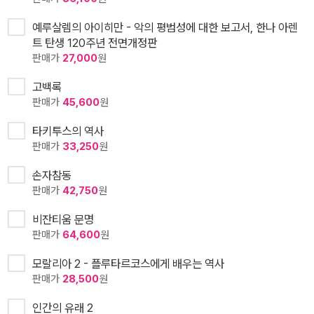
예루살렘의 아이히만 - 악의 평범성에 대한 보고서, 한나 아렌
트 탄생 120주년 전면개정판
판매가
27,000
원
고백록
판매가
45,600
원
타키투스의 역사
판매가
33,250
원
손자참동
판매가
42,750
원
비잔티움 문명
판매가
64,600
원
모랄리아 2 - 플루타르코스에게 배우는 역사
판매가
28,500
원
인간의 유래 2