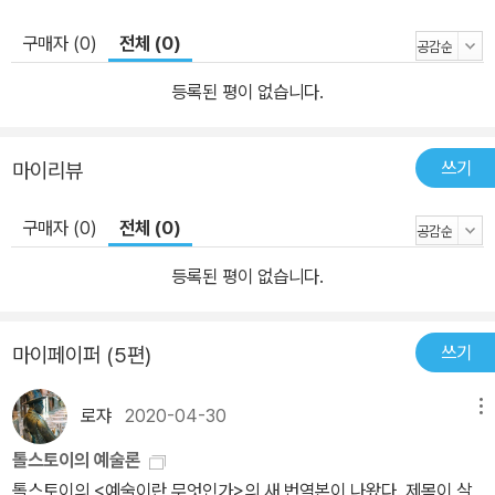
도 모른다. 저자는 “1955년에 모리스가 나를 불러낸 것”이라고 말한
구매자 (0)
전체 (0)
다. 1956년경, 톰슨과 ‘정통’ 마르크스주의 간의 불일치가 가시화되
었을 때, 아마도 톰슨은 모리스를 연구하던 시절에 쌓아놓았던 문제
등록된 평이 없습니다.
의식을 바탕으로 마르크스주의 내에서의 논쟁을 계속할 수 있었을지
도 모른다. 톰슨은 자신을 모리스의 후계자로 규정하지는 않으나, 동
쓰기
마이리뷰
시대 마르크스주의의 혁신에 필요한 문제를 제기하는 존재로서의 모
리스를 불러내고 해석해낸 사람이고자 했던 것은 분명하다. “사랑이
구매자 (0)
전체 (0)
면 족하다. 가까이 와서 나를 보라. 휴식과 웃음으로 향하는 길을 지나
가며 뒤따르는 새벽의 희망으로 충만한 그대들이여.” -윌리엄 모리스
등록된 평이 없습니다.
(제1권 258쪽) 낭만주의자가 꿈꾸는 미래 제1권 제1부. 나중에 본격
적인 사회주의 혁명가로 성장하게 될 모리스가 젊은 시절에 화가와
쓰기
마이페이퍼 (5편)
문학가로서 보여준 반항적 기질과 활동을 설명한다. 이 책의 저자 톰
슨은 모리스가 꽤 부유한 어음중개상의 아들로 태어나 옥스퍼드 대학
로쟈
2020-04-30
메뉴
교를 다녔으며 성직자가 되기로 촉망받았으므로 그대로였더라면 부
톨스토이의 예술론
르주아 지배계급의 일원이 되었을지 모른다고 가정한다. 그러나 모리
톨스토이의 <예술이란 무엇인가>의 새 번역본이 나왔다. 제목이 살
스는 존 키츠와 테니슨의 영향을 반영하고 중세 기사도 로맨스풍의