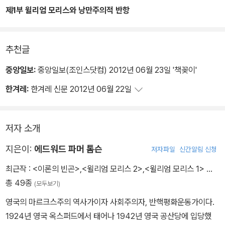
리스 인생 전반기의 예술 활동과 후반기의 사회주의 활동을 연결 짓
제1부 윌리엄 모리스와 낭만주의적 반항
는 고리가 된다. 따라서 얼핏 관련성을 찾아내기 어려울 정도로 다양
하게 보이는 모리스 평생의 활동들을 일관성 있게 이해하는 하나의
추천글
틀을 제공한다는 점에서 이 책의 통찰력이 돋보인다고 할 것이다.
중앙일보:
중앙일보(조인스닷컴) 2012년 06월 23일 '책꽂이'
책 전체를 통해 톰슨은 인간 모리스와 예술가 모리스, 또는 인간 모리
한겨레:
한겨레 신문 2012년 06월 22일
스와 혁명가 모리스의 일치를 보여주는 데 역점을 두고 있으며, 독자
인 우리는 예술가와 사회주의자로 모리스를 대할 때 공히 만나게 되
는 인간 모리스의 모습에 무엇보다 매료된다. 그것은 모리스가 근본
저자 소개
적으로 갖고 있던 인간 삶에 대한 뜨거운 신뢰와 애정, 그리고 무엇보
지은이:
에드워드 파머 톰슨
다도 삶의 필요와 욕망을 충족시키기 위한 제반 인간 활동에서 모리
저자파일
신간알림 신청
스가 보여주는 자발적이고 주체적인 창조성이라고 할 것이다.
최근작 :
<이론의 빈곤>
,
<윌리엄 모리스 2>
,
<윌리엄 모리스 1>
…
총 49종
(모두보기)
모리스 예술작품들이 기계로 찍어낸 기술적 완성도를 넘어서는 인간
영국의 마르크스주의 역사가이자 사회주의자, 반핵평화운동가이다.
의 행위성을 담고 있고, 그의 사회주의가 권위주의적 관료주의에 매
1924년 영국 옥스퍼드에서 태어나 1942년 영국 공산당에 입당했
몰되지 않고 인간의 삶이라는 근본을 항상 유념하고 있는 것은 당장