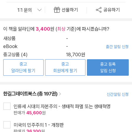
선물하기
공유하기
이 책을 알라딘에
3,400
원 (
최상
기준)에 파시겠습니까?
새상품
-
eBook
-
출간 알림 신청
중고상품 (4)
18,700원
중고
중고
중고 등록
알라딘에 팔기
회원에게 팔기
알림 신청
한길그레이트북스 (총 197권)
신간알림 신청
인류세 시대의 자본주의 - 생태적 파멸 또는 생태혁명
판매가
45,600
원
미국의 민주주의 1 - 개정판
판매가
36,100
원