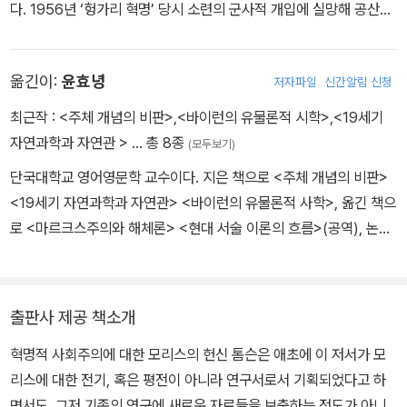
다. 1956년 ‘헝가리 혁명’ 당시 소련의 군사적 개입에 실망해 공산당
의 성패로서의 그 의미를 평가할 수 없는 더 큰 인간 활동의 목표를 설
에서 탈당했고, 이후 영국 좌파의 수장으로 활동했다. 1956년에 공
정해준다.
산당 내 비공식 잡지인《합리주의자The Reasoner》를 발행했으며,
옮긴이:
윤효녕
저자파일
신간알림 신청
탈당한 뒤 1957년에는 좌파에 기생하고 있는 스탈린주의를 비판하
는 잡지《새로운 합리주의자The New Reasoner》창간을 주도했다.
최근작 :
<주체 개념의 비판>
,
<바이런의 유물론적 시학>
,
<19세기
그 후 이 잡지는《대학과 좌파 평론Universities & Left Review》지
자연과학과 자연관 >
… 총 8종
(모두보기)
와 통합되어《신좌파평론New Left Review》으로 다시 태어났는데,
단국대학교 영어영문학 교수이다. 지은 책으로 <주체 개념의 비판>
톰슨은 편집·구성 문제를 두고 페리 앤더슨 등과 알력을 빚으면서 잡
<19세기 자연과학과 자연관> <바이런의 유물론적 사학>, 옮긴 책으
지 편집 활동을 그만두었다. 1960년대부터 1970년대 말까지 지속
로 <마르크스주의와 해체론> <현대 서술 이론의 흐름>(공역), 논문
적으로 핵무기 감축운동을 벌였으며, 1980년대에는 유럽 반핵운동
으로 '프랑스 혁명의 낭만주의적 형상화', '황무지' 등이 있다.
을 주도하는 지성으로 활약함으로써 자신의 ‘경험적 실천론’을 몸소
실천했다. 대표 저서로 윌리엄 모리스 평전이자 역사 연구서인 데뷔
작《윌리엄 모리스―낭만주의자에서 혁명가로》(1955), 계급의 형성
출판사 제공 책소개
과정을 노동자 주체의 능동적 관점에서 기술한《영국 노동계급의 형
혁명적 사회주의에 대한 모리스의 헌신 톰슨은 애초에 이 저서가 모
성》(1963), 18세기 영국 민중사를 다룬《휘그파와 사냥꾼들》(197
리스에 대한 전기, 혹은 평전이 아니라 연구서로서 기획되었다고 하
5) 등이 있다. 그의 마지막 저서는 1993년에 그동안 쓴 글들을 모아
면서도, 그저 기존의 연구에 새로운 자료들을 보충하는 정도가 아니