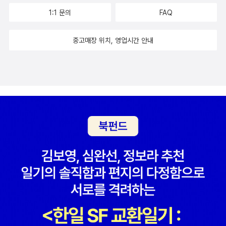
서 <제노사이드>나 읽어야지. 오늘은 새벽부터 농장에 꽃시장에 다
관한 책인데 이 할아버지도 누구인지는 잘.. 다만 존 러스킨에 관한 부
른 병원으로 가는 길에 봤는데 곳곳에 벌건 플래카드에 핏자국처럼
표명한다. 마지막 제7장은 병마와 싸우던 모리스 노년의 개인적 상황
1:1 문의
FAQ
발에 바구니에 피곤하다. 오늘이 회사에서의 마지막날인 친구에게
분이 있어 관심이 간다. 바바라 에런라이크의 <노동의 배신>이 출간
보이게 만들고 '명희야, 보고 있지?'라고 쓰인 걸 봤어. 아직도 그게
과 그가 평생 분투한 사회주의 운동의 결실을 정리한다. “내가 오늘
자작나무로 만든 화기에 여름 꽃다발을 담아 보냈다. 회사에서의 마
되었다 전작인 <오! 당신들의 나라>의 노동편이라고 치면 되려나?
뭔지 모르겠는데-연극일까?- 이곳에 사는 '명희'들은 별로 기분이 안
밤 여기 있는 것은 여러분이 조금으로 만족하지 않도록 여러분을 흔
중고매장 위치, 영업시간 안내
지막날 수고하셨습니다. 새로운 시작을 축하합니다. 꽃다발. 카드를
좋겠다 싶다. 내가 아는 명희만도 둘이나 되는데. 그런데 주제를 바
들어놓기 위함입니다. 만약 그 조금으로 만족한다면 여러분은 그 조
놓고 갔지만, 친구가 내가 보낸거라는걸 모를리가. 오늘 완전 웃긴 글
꾸고 싶어지고 있다. 환기를 시키느라 현관문을 열어 둔 상태인데, 내
금도 얻지 못할 것입니다. 여러분은 노예가 되거나 자유로워지거나
을 페북에서 봤다. 사직서에 좋은 폰트는 뭘까 접힌 부분 펼치기 ▼
방에서 컴퓨터를 하고 있으려면 현관문과 일직선이다. 문제는 나는
둘 중 하나일 수밖에 없습니다.” -윌리엄 모리스 (제2권 64쪽) 윌리
사람을 씨발 존나 쳐 굴렸으니까 휴먼굴림체? 펼친 부분 접기
환한 곳에 있고 문 저 너머는 완전한 어둠속에 있다는 것. 아까부터
엄 모리스를 재조명하다 제2권 제4부. 예술이론가로서의 모리스에
▲ 으하하하하하하하핳하ㅎ낄끼끼낄끼히히히히 웃었다.
자꾸 바스락 거리고 뭔가 떨어지는 소리가 나는데 내가 고개를 돌려
대한 오해, 특히 중세적 복고주의자로서의 오해를 해명하고 예술과
본다한들 보이는 것은 없다. 이 커다란 집에 혼자 있는 것도 좀 무섭
노동의 관계에 대한 그의 통찰력을 재조명한다. 톰슨은 모리스의 사
고. 그래도 겨울동안 집에 들어오자마자 현관문을 잠그던 것에 비하
상과 생애, 그리고 그를 둘러싼 당대의 사회현실 등 다층적인 면을 독
면 지금 아주 대담해진 상태이지만..아무래도 좀 불안하긴 해. 코난
자에게 실감나게 살려내면서, 왜 그러한 통찰력이 고유한 예술이론의
75권을 주문해 받고 흐믓해 하고 있었는데 원피스 신간이 나왔다는
체계로 완성되지 못했는지를 설명한다.
메일이 왔다. 아, 원피스... 책이 나오면 사놓기는 하는데 읽지는 않고
있어. 이건 또 뭔 소린가.나중에 한꺼번에 사면 좀 더 싸게 살 수 있었
을까? 아니, 그렇게 되면 목돈이 나가는거여서 아마 구입을 포기했을
지도 모르지.