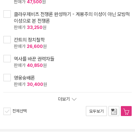
판매가
47,500
원
클라우제비츠 전쟁론 완성하기 - 계몽주의 이성이 아닌 모방적
이성으로 본 전쟁론
판매가
33,250
원
칸트의 정치철학
판매가
26,600
원
역사를 바꾼 권력자들
판매가
40,850
원
영웅숭배론
판매가
30,400
원
더보기
전체선택
모두보기