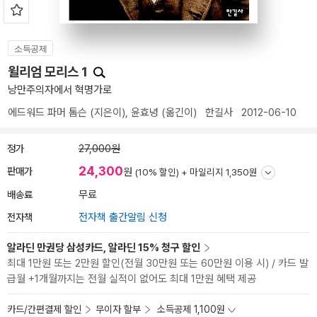
소득공제
윌리엄 모리스 1
낭만주의자에서 혁명가로
에드워드 파머 톰슨
(지은이),
윤효녕
(옮긴이)
한길사
2012-06-10
정가
27,000원
24,300
판매가
원
(10% 할인) +
마일리지 1,350원
배송료
무료
전자책
전자책 출간알림 신청
알라딘 만권당 삼성카드, 알라딘 15% 청구 할인
최대 1만원 또는 2만원 할인(전월 30만원 또는 60만원 이용 시) / 카드 발
급월 +1개월까지는 전월 실적이 없어도 최대 1만원 혜택 제공
카드/간편결제 할인
무이자 할부
소득공제 1,100원