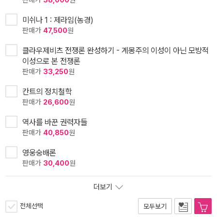
판매가
38,000
원
미쉬나 1 : 제라임(농경)
판매가
47,500
원
클라우제비츠 전쟁론 완성하기 - 계몽주의 이성이 아닌 모방적
이성으로 본 전쟁론
판매가
33,250
원
칸트의 정치철학
판매가
26,600
원
역사를 바꾼 권력자들
판매가
40,850
원
영웅숭배론
판매가
30,400
원
더보기
전체선택
모두보기