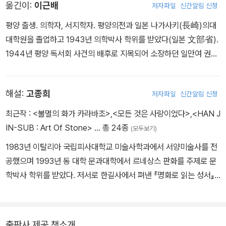
옮긴이:
이근배
저자파일
신간알림 신청
무수히 제작했고 우피치 미술관을 설계하는 등 대작들을 연달아 수행
데 정열을 기울였다. 특히 단축법短縮法과 보기에 불쾌한 사물의 원
했다. 화가로서 바사리는 화려하고 지적이지만 독창성은 부족한 보수
근법遠近法에 따른 모사법에서 그랬다. 그들의 작품은 무난하게 잘
평양 출생. 의학자, 서지학자. 평양의전과 일본 나가사키(長崎)의대
적인 미술가였다. 그러나 건축가로서는 간결하고 강건한 건축물을 만
그려졌으나 활력이 없었고, 볼로냐 화가 프란치아Francia와 피에트
대학원을 졸업하고 1943년 의학박사 학위를 받았다(일본 文部省).
들어냈다. 그러나 그의 이름을 유명하게 만든 작업은 1550년 이탈리
로 페루지노Pietro Perugino가 처음으로 보여준 것 같은 색조의 부
1944년 평양 독서회 사건의 배후로 지목되어 소장하던 일만여 권의
아 르네상스 시대의 예술가 200여 명의 삶과 작품에 대해 기록한 『르
드러운 조화를 볼 수 없었다. 이들이 그린 참신하고 생동하는 아름다
한국학 관련 서적을 일제에 압수당하고 체포를 피해 중국으로 망명,
네상스 미술가 평전 』이다. 건축·회화·조각에 대해 전반적으로 수록한
운 그림을 보려고 관람자들이 몰려와 열광했다. 당시 사람들은 그 이
북경(北京) 보인대학교 고생물학교수, 북경 중국대학교 조선서지부
이 책은 르네상스 미술사에서 결코 빼놓을 수 없는 중요한 자료로서
해설:
고종희
저자파일
신간알림 신청
상 훌륭한 그림은 그릴 수 없을 것이라고 생각했다.
장에 재임 중 광복을 맞는다. 서울의대, 평양의대, 전남의대, 경희의
후세의 미술사가들에게서 바사리는 미술 비평의 아버지라는 찬사를
그러나 레오나르도 다 빈치Leonardo da Vinci의 작품이 그 사람들
대, 중앙의대, 조선의대에서 생화학교수를 역임했다(1946-1992).
최근작 :
<불멸의 화가 카라바조>
,
<모든 것은 사랑이었다>
,
<HAN J
받는다.
의 생각이 잘못되었다고 일깨워주었다. 다 빈치는 우리가 현대 양식
소르본, 밀라노, 하버드대학에 초빙되어 연구했다(1956-1960). 한
IN-SUB : Art Of Stone>
… 총 24종
(모두보기)
이라고 부르는 제3의 양식을 창시했다. 제도자로서 건전하고 위대한
국원자력연구소 생물학연구부장(1961-1970), 한국생화학분자생물
1983년 이탈리아 국립피사대학교 미술사학과에서 서양미술사를 전
그는 자연의 모든 미세한 부분을 교묘하고 정확하게 재현했다. 기준
학회 초대회장(1966) 및 종신 명예회장(1992- )을 역임했다. 저서
공했으며 1993년 동 대학 문과대학에서 르네상스 판화를 주제로 문
에 대한 깊은 이해, 방식에 대한 넓은 지식, 정확한 비례, 완전한 데생
로는 『생화학』(1967, 신영사)이 있으며, 생화학과 관련한 160여 편
학박사 학위를 받았다. 저서로 한길사에서 펴낸 『명화로 읽는 성서』
그리고 신기神技에 가까운 우아함, 넓은 시야와 기교, 풍부한 창의력
의 국내외 논문이 있다. 주요 번역서로는 『이탈리아 르네상스 미술가
『르네상스의 초상화 또는 인간의 빛과 그늘』 『미술사학자 고종희와
으로 자신이 그린 인물을 마치 살아 움직이고 숨 쉬고 있는 것처럼 만
전』(전 3권, 1986, 탐구당)과 『완역-파브르 곤충이야기』(전 10권,
함께 이탈리아 오래된 도시로 미술여행을 떠나다』 『명화로 읽는 성인
들었다.
탐구당, 1999, 안응렬과 공역) 등이 있다. 생전의 기고문, 평론, 수필,
전』 『모든 것은 사랑이었다: 조각가 전뢰진의 삶과 예술』을 비롯하여
그보다 얼마 후에 조르조네 다 카스텔프랑코Giorgione da Castelfr
회고록 등을 모은 유고집 『한 줄의 글이라도 써야』(경문사, 2008)가
출판사 제공 책소개