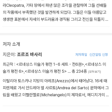
라Cleopatra, 기타 땅에서 파낸 많은 조각을 관찰하며 그들 선배들
의 작품에서 부족했던 것을 발견하게 되었다. 그들은 이들 아름답고
생생한 표본에서 자세의 부드러움과 경직됨 그리고 전신을 뒤틀지 않
고 일부만 움직임으로써 가장 우아한 행동을 나타내는 것을 볼 수 있
었다. 그리하여 선배들의 건조하고 미숙한 양식을 개선하는 계기가
되었다.
저자 소개
즉, 피에로 델라 프란체스카Piero della Francesca, 라차로 바사리
Lazzaro Vasari, 알레소 발도비네티Alesso Baldovinetti, 안드레
지은이:
조르조 바사리
저자파일
신간알림 신청
아 델 카스타뇨Andrea del Castagno, 페셀로Pesello, 에르콜레
최근작 :
<르네상스 미술가 평전 1~6 세트 - 전6권>
,
<르네상스 미
페라레세Ercole Ferrarese, 조반니 벨리니Giovanni Bellini, 코시
술가 평전 6>
,
<르네상스 미술가 평전 5>
… 총 234종
(모두보기)
모 로셀리Cosimo Rosselli, 라바테 디 산 클레멘테l’Abate di San
이탈리아 토스카나 지방의 아레초(Arezzo)에서 태어났다. 16세 때
Clemente, 도메니코 기를란다요Domenico Ghirlandaio, 산드로
피렌체로 가서 안드레아 델 사르토(Andrea del Sarto) 문하에서 그
보티첼리Sandro Botticelli, 안드레아 만테냐Andrea Mantegna,
림을 배웠고 미켈란젤로(Michelangelo)의 제자로서, 메디치가의 원
필리포 리피 일명 필리피노Filippo Lippi, called Filippino, 루카 시
조를 받으면서 회화, 조각, 건축에 종사한 예술가다. 당시 메디치가의
뇨렐리Luca Signorelli 등이 열심히 연구한 결과라고 하겠다.
수장이었던 코시모 1세의 힘과 영광을 드러내기 위해 프레스코화를
그들은 형언할 수 없는 고심 끝에 불가능한 것을 가능하도록 만드는