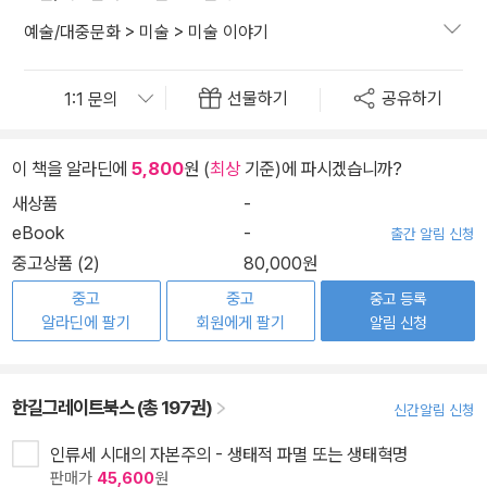
예술/대중문화
>
미술
>
미술 이야기
선물하기
공유하기
이 책을 알라딘에
5,800
원 (
최상
기준)에 파시겠습니까?
새상품
-
eBook
-
출간 알림 신청
중고상품 (2)
80,000원
중고
중고
중고 등록
알라딘에 팔기
회원에게 팔기
알림 신청
한길그레이트북스 (총 197권)
신간알림 신청
인류세 시대의 자본주의 - 생태적 파멸 또는 생태혁명
판매가
45,600
원