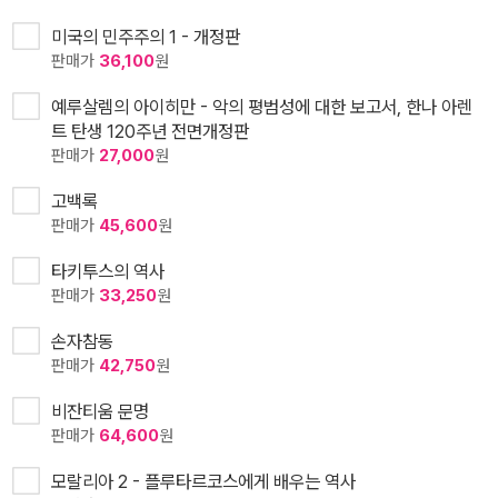
미국의 민주주의 1 - 개정판
판매가
36,100
원
예루살렘의 아이히만 - 악의 평범성에 대한 보고서, 한나 아렌
트 탄생 120주년 전면개정판
판매가
27,000
원
고백록
판매가
45,600
원
타키투스의 역사
판매가
33,250
원
손자참동
판매가
42,750
원
비잔티움 문명
판매가
64,600
원
모랄리아 2 - 플루타르코스에게 배우는 역사