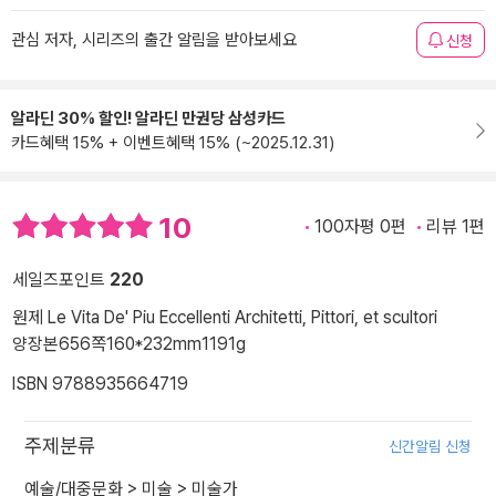
관심 저자, 시리즈의 출간 알림을 받아보세요
신청
알라딘 30% 할인! 알라딘 만권당 삼성카드
카드혜택 15% + 이벤트혜택 15% (~2025.12.31)
10
100자평 0편
리뷰 1편
세일즈포인트
220
원제 Le Vita De' Piu Eccellenti Architetti, Pittori, et scultori
양장본
656쪽
160*232mm
1191g
ISBN 9788935664719
주제분류
신간알림 신청
예술/대중문화
>
미술
>
미술가