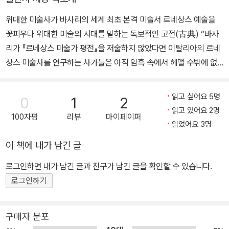
『고종희의 일러스트레이션 미술탐사』 『미켈란젤로를 찾아 떠나는 여
anco 역시 자기 그림에 색조를 점차 어울리게 하여 어둠을 표현하는
있다.
위대한 미술사가 바사리의 세계 최초 본격 미술서 르네상스 예술을
행』 『천재들의 도시 피렌체』가 있다. 공저로는 『인생교과서 미켈란젤
방법에 능숙했으며, 인물에 놀랄 만큼 활력을 표현해냈다. 산 마르코
꽃피우다 위대한 미술의 시대를 말하는 독보적인 고전(古典) “바사
로』 『서양미술사전』 등이 있다. 옮긴 책으로는 줄리오 페라리의 『형
의 프라 바르톨로메오Fra Bartolommeo도 다 빈치 못지않게 힘과
리가 『르네상스 미술가 평전』을 저술하지 않았다면 이탈리아의 르네
태와 색채의 양식』(전 4권), 스테파노 추피의 『깊게 보는 세계 명화』
입체감, 감미로움, 우아함을 자기 그림에 표현하는 화가였다.
상스 미술사를 연구하는 사가들은 아직 암흑 속에서 헤맬 수밖에 없
가 있으며, 한길사에서 펴낸 조르조 바사리의 『르네상스 미술가 평
어느 누구보다도 가장 우아한 우르비노Urbino의 라파엘로Raffaell
을 것이다.” ┃ 야코프 부르크하르트・문화사가 미술 비평의 아버지
전』(전 6권)에 해설을 썼으며 르네상스 미술 관련 다수의 논문을 발
o는 고금의 거장들의 작품을 샅샅이 연구하는 한편, 그들에게서 장점
조르조 바사리(Giorgio Vasari, 1511~74)는 르네상스 미술을 꽃피
표했다. 2015년 밀라노세계엑스포를 기념해 밀라노국립미술대학의
만을 취해 고대의 아펠레스Apelles와 제욱시스Zeuxis가 그랬던 것
읽고 싶어요 5명
0
1
2
운 위대한 미술사가다. 바사리는 미켈란젤로의 제자로 메디치가의 후
마리아 만치니(Maria Mancini) 교수와 ‘THE WOLF AND THE
처럼 조상이 갖춘 완벽함을 회화 기술에 불어넣었다.
읽고 있어요 2명
100자평
리뷰
마이페이퍼
원을 받아 회화, 조각, 건축에 종사한 예술가로서 간결하고 강건한 건
TIGER’를 밀라노 주립미술관에서 개최한 것을 비롯해 다수의 전시
읽었어요 3명
만일 이런 말을 하는 것이 허락된다면, 라파엘로 작품의 완벽함은 고
축물을 만들어냈다. 바사리가 쓴 『르네상스 미술가 평전』은 서양 미
를 기획했다. 현재 한양여자대학교 명예교수이며, 한국천주교주교회
대의 이들 거장 작품보다 뛰어나다고 하겠다. 특히 라파엘로의 색채
이 책에 내가 남긴 글
술사를 통틀어 독보적인 명저로 13세기 말 조토의 스승인 치마부에부
의 문화예술위원회 위원이다.
는 자연이 보여주는 색채보다도 아름답다. 그의 상상력은 자연스럽고
터 16세기 중반 ‘신과 같은’(divino) 예술가 미켈란젤로와 동시대 작
로그인하면 내가 남긴 글과 친구가 남긴 글을 확인할 수 있습니다.
독창적이므로 그의 그림을 보고 있으면 마치 문자로 쓰인 역사책을
가에 이르기까지 3세기에 걸쳐 200여 명에 이르는 이탈리아 미술가
로그인하기
읽는 것 같다. 그림에서는 장소와 건물이 우리 앞에 나타나며, 우리나
들의 생애와 작품을 기술한 르네상스 미술가들의 전기다. “바사리가
라 사람이나 외국 사람의 의복과 풍채도 그는 원하는 대로 그린다. 남
쓴 『르네상스 미술가 평전』은 가장 위대한 시대를 이해하는 데 불가
녀노소의 얼굴도 성격에 따라 점잖게 혹은 담력 있게 마음대로 완벽
구매자 분포
결한 원전일 뿐만 아니라 가장 생생하고 재미있는 책이다”라는 미술
하게 표현한다. 어린애는 장난꾸러기 같은 눈매에 금방 날뛰려는 자