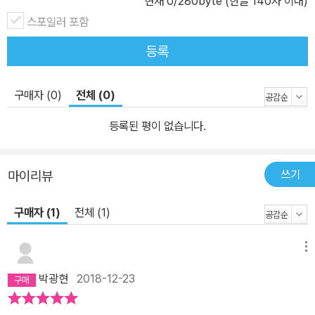
현재
0
/280byte (한글 140자 이내)
있으며 미켈란젤로를 제외하면 모두 작고 작가를 다루었다. 개정 증
turino가 함께 그린 프레
스포일러 포함
보판은 1,012쪽에 달하며 구성은 초판과 비슷하나 제3부에서 당시
스코를 자세히 보면 그들은 인물들의 자세를 극치의 화필로 불가사의
생존 작가들을 추가로 다루었고 초판에는 없던 미술가들의 초상을 목
등록
하게 표현해냈으며, 쉬운 말 대신 붓을 사용해 옛 로마 사람의 사적을
판화로 찍어 삽입했다. 이번에 출간하는 『르네상스 미술가 평전』은
보여주는 걸출한 솜씨에 감탄하지 않을 수없다.
개정 증보판이 나온 지 450년 만에 한길사에서 총 여섯 권으로 나온
지금은 벌써 고인이 된 사람들 가운데 색채로 화폭의 인물에 넋을 불
구매자 (0)
전체 (0)
다. 시대를 꿰뚫은 유일한 책으로 르네상스 미술을 공부하는 데 꼭 필
어넣은 이가 얼마나 많았던가! 일 롯소Il Rosso, 프라 세바스티아노F
요한 자료다.『르네상스 미술가 평전』1, 2에 이어 『르네상스 미술가 평
등록된 평이 없습니다.
ra Sebastiano, 줄리오 로마노Giulio Romano, 페리노 델 바가Pe
전』3에서는 전성기 르네상스 3대 거장으로 꼽히는 레오나르도 다 빈
rino del Vaga 등이 그들이다. 지금 살아 있는 이들 중에는 이름난
치와 라파엘로를 다룬다. 그 외에도 바사리는 어둠을 표현하는 방법
사람이 많지만 이 자리에서는 언급하지 않겠다. 그런데 오늘날에는
쓰기
마이리뷰
에 능숙한 조르조네 다 카스텔프랑코와 힘과 입체감, 감미로움, 우아
드로잉, 상상력, 부채법賦彩法을 완전하게 체득한 현대의 화가들
함을 자기 그림에 표현한 프라 바르톨로메오, 색채는 더욱 감미로우
이?과거의 우리 스승이 그림 한 장을 그리는 데 6년이 필요했다면?
구매자 (1)
전체 (1)
면서 결점을 찾아낼 수 없는 안드레아 델 사르토 등 색채로 화폭의 인
그림 6장을 1년에 그릴 수 있으리만큼 기술이 완벽해졌다. 나 자신의
물에 넋을 불어넣은 거장들의 삶과 작품을 다룬다. 『르네상스 미술가
경험과 내가 관찰한 바에 따르면 틀림없다고 확신한다. 그리고 그들
메뉴
평전』3권의 작가들은 1, 2권의 선배들이 남긴 후광과 업적으로 완벽
은 과거 거장들의 작품보다 완벽한 것들을 제작하고 있다.
박광현
2018-12-23
이라는 정상에 다다라 매우 가치 있고 훌륭한 작품을 제작하게 된다.
그러나 이들 죽은 사람들과 산 사람들 중에서 승리의 종려잎을 들고
작품들은 기준, 규칙, 비례 등에서 많이 발전해 사실에 매우 가까워졌
모든 예술가 위에 군림하는 사람은 바로 신神과 같은il Divino 미켈