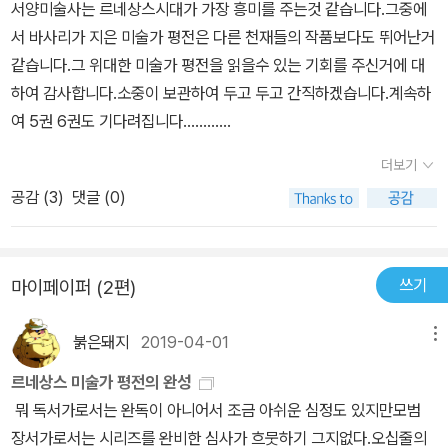
서양미술사는 르네상스시대가 가장 흥미를 주는것 같습니다.그중에
다. 선배들의 건조하고 미숙한 양식을 개선해 조각에서는 전신을 뒤
란젤로 부오나로티Michelangelo Buonarroti다. 그는 3종 예술 가
서 바사리가 지은 미술가 평전은 다른 천재들의 작품보다도 뛰어난거
틀지 않고 일부만 움직임으로써 가장 우아한 행동을 나타내게 되었
운데 어느 하나에서가 아니고 모든 것에서 윗자리를 차지한다. 이 사
같습니다.그 위대한 미술가 평전을 읽을수 있는 기회를 주신거에 대
다. 르네상스 3대 거장 레오나르도 다 빈치와 라파엘로 레오나르도
람은 자연을 정복한 모든 현대의 거장들뿐만 아니라 의심할 나위 없
하여 감사합니다.소중이 보관하여 두고 두고 간직하겠습니다.계속하
다 빈치는 음악, 과학, 해부학, 천문학, 의학 등 인간이 할 수 있는 모
이 자연을 능가한 고대의 거장들까지도 뛰어넘었다.
여 5권 6권도 기다려집니다............
든 분야에 정통했으며 인간이 관심을 가질 수 있는 거의 모든 분야를
그는 하늘이 준 천재성과 근면함, 디세뇨, 기술력, 판단력 그리고 우아
섭렵한 르네상스 만능인이다. 우리가 현대 양식이라고 부르는 제3의
함을 간직한 힘을 바탕으로 정복에서 정복으로 전진했으며, 그 대상
더보기
양식을 창시했으며 그의 드로잉은 예술가의 작업이 노동의 산물이 아
은 비단 회화에서뿐만 아니다. 회화에서는 모든 형태, 구부리거나 똑
공감 (
3
)
댓글 (0)
니라 지적 산물이라는 토대를 마련했다. 그래서 다 빈치 이후 예술가
바로 서 있는 인체, 우리가 촉지觸知할 수 있는 것과 없는 것, 보이는
들은 노동자 계급에서 엘리트 계급으로 신분상승하여 귀족으로 대우
것과 안 보이는 것을 모두 표현했으며, 조각에서도 마찬가지였다. 그
받은 작가가 많았다. 바사리는 다 빈치를 다음과 같이 평가한다. “하
리하여 그는 낡은 유행에 젖어 있던 세상에 이토록 풍성하게 사방으
쓰기
마이페이퍼 (2편)
늘은 사람들에게 위대한 선물을 주시는데, 어떤 때에는 아름다움과
로 나뭇가지를 뻗어 맛있는 열매를 드리우게 함으로써 이 고귀한 예
우아함과 재능을 단 한 사람에게만 엄청나게 내리실 때가 있다. 그러
술?조각, 회화, 건축?을 완벽한 극치로 이끌어갔다.
붉은돼지
2019-04-01
메뉴
면 이 사람은 그가 하고자 하는 일은 무엇이든 마치 신과 같이 행하여
그가 제작한 조상은 어느 모로 보아도 고대의 그것보다 아름답다. 왜
모든 사람보다 우월하다. 인간의 기술로 이루어졌다기보다는 마치 신
르네상스 미술가 평전의 완성
냐하면 그들이 제작한 조상의 손, 발, 두부, 팔을 서로 비교해보면 미
의 도움을 받은 것이라고 생각하게 한다.” 전성기 르네상스 회화를 탄
뭐 독서가로서는 완독이 아니어서 조금 아쉬운 심정도 있지만모범
켈란젤로의 것이 더욱 굳건한 기초 위에 서 있으며, 좀더 우아하고 완
생시켰으며 동시에 절정에 올려놓은 라파엘로는 하나의 안정된 양식
장서가로서는 시리즈를 완비한 심사가 흐뭇하기 그지없다.오십줄의
벽하기 때문이다. 또 그의 그림을 가장 유명한 그리스나 로마 화가의