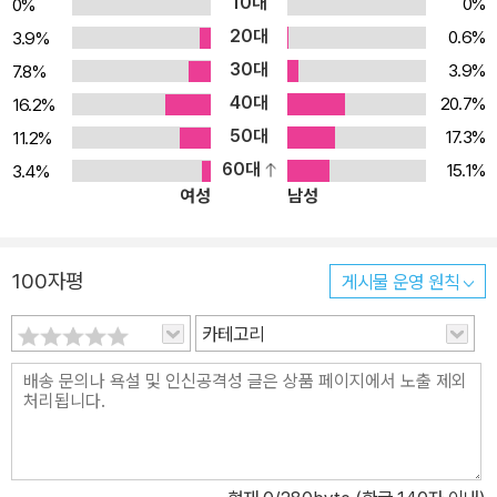
10대
0%
0%
사가 케네스 클라크의 말처럼 바사리는 고딕과 르네상스 시대의 이탈
세이며, 의상은 너무 간단하지도 않고 그렇다고 복잡하지도 않으면서
20대
0.6%
3.9%
리아 미술가들에 대해 속속들이 파헤쳤다. 옮긴이 이근배가 18년이
실물처럼 보인다.
30대
3.9%
7.8%
라는 긴 기간 심혈을 기울여 번역해 세상에 내놓은 이 책은 우리나라
안드레아 델 사르토Andrea del Sarto도 이 양식을 따른 화가이지만
40대
에서 르네상스 시기 미술을 본격적으로 탐구할 수 있는 유일한 자료
20.7%
16.2%
색채는 더욱 감미롭고, 역동성은 조금 미흡하지만 드물게 보는 화가
로 미술 전공자뿐 아니라 일반 독자에게도 글을 읽는 인문학적 즐거
50대
17.3%
11.2%
였다. 그의 그림에서는 거의 결점을 찾아낼 수 없다. 또 안토니오 다
움은 물론 작품을 감상하는 시각적 즐거움까지 안겨준다. 특히 한양
60대
15.1%
3.4%
코레조Antonio da Correggio의 작품도 우아한 생명감에 넘치는 특
여성
남성
여자대학교 고종희 교수의 각 작가에 대한 친절한 해설과 원서에는
징을 무엇이라고 표현하기가 힘들다. 그는 종래에는 머리카락을 윤기
없는 풍부한 컬러 도판은 작가 한 사람 한 사람의 작품 세계를 일목요
없고 딱딱하게 그렸는데, 그 후 어떻게 새로운 방법을 터득했는지는
연하게 들여다보는 데 큰 도움이 된다. 2018년 하반기 총 6권, 4천
모르지만 부드럽고 마치 새털 같은 느낌을 주는 머리카락을 힘들이지
100자평
게시물 운영 원칙
쪽에 이르는 역작으로 완간할 예정이다. 르네상스 예술사 집대성 151
않고 그리게 되었다. 그래서 보는 사람을 경쾌하고 기분 좋게 했으며,
1년 이탈리아 토스카나 지방의 아레초에서 태어난 조르조 바사리는
마치 금으로 만든 것 같아 진짜 머리카락보다도 아름다워 보인다.
카테고리
탁월한 미술사가이며 일류 건축가다. 그가 쓴 『르네상스 미술가 평
파르마Parma 출신 프란체스코 마촐라 파르미자니노Francesco M
전』은 르네상스 시기 위대한 예술가들의 일생을 기록한 세계 최초의
azzola Parmigianino도 그 기법은 비슷했지만 여러 점에서, 즉 우
본격적인 미술서다. 바사리의 『르네상스 미술가 평전』은 1550년에
아함과 장식의 아름다움과 양식에서 스승을 앞질렀다. 그의 인물화는
초판(Torrentino)이, 18년 뒤인 1568년에 개정 증보판(Giunti)이
그를 가장 만족시키는 화필畵筆에 따라서 웃는 얼굴에, 말하는 것 같
피렌체에서 출간되었다. 초판은 992쪽 2권 3부(parte)로 구성되어
은 눈매에, 박동이 들리는 듯하다. 폴리도로Polidoro와 마투리노Ma