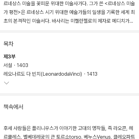
르네상스 미술을 꽃피운 위대한 미술사가다. 그가 쓴 <르네상스 미술
가 평전>은 르네상스 시기 위대한 예술가들의 일생을 기록한 세계 최
초의 본격적인 미술서다. 바사리는 미켈란젤로의 제자로 메디치가의
후원을 받아 회화, 조각, 건축에 종사한 예술가로서 간결하고 강건한
건축물을 만들어냈다.
목차
바사리가 쓴 <르네상스 미술가 평전>은 서양 미술사를 통틀어 독보
제3부
적인 명저로 13세기 말 조토의 스승인 치마부에부터 16세기 중반 ‘신
서설・1403
과 같은’(divino) 예술가 미켈란젤로와 동시대 작가에 이르기까지 3
레오나르도 다 빈치(LeonardodaVinci)・1413
세기에 걸쳐 200여 명에 이르는 이탈리아 미술가들의 생애와 작품을
기술한 르네상스 미술가들의 전기다.
책속에서
후세 사람들은 플리니우스가 이야기한 고대의 명작들, 즉 라오콘, 헤
르쿨레스, 벨베데레궁의 큰 토르소torso, 베누스Venus, 클레오파트