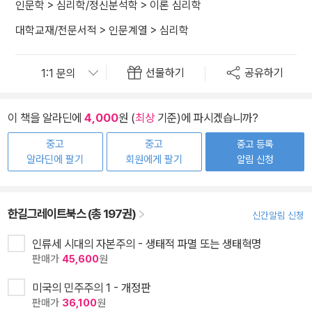
인문학
>
심리학/정신분석학
>
이론 심리학
대학교재/전문서적
>
인문계열
>
심리학
선물하기
공유하기
이 책을 알라딘에
4,000
원 (
최상
기준)에 파시겠습니까?
중고
중고
중고 등록
알라딘에 팔기
회원에게 팔기
알림 신청
한길그레이트북스 (총 197권)
신간알림 신청
인류세 시대의 자본주의 - 생태적 파멸 또는 생태혁명
판매가
45,600
원
미국의 민주주의 1 - 개정판
판매가
36,100
원