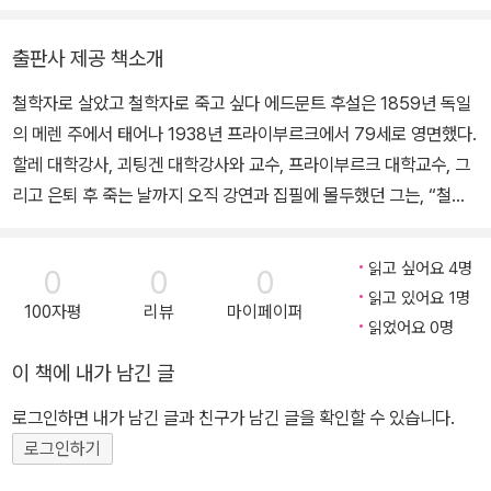
사, 2017) 등이 있고, 옮긴 책으로 ≪시간의식≫(한길사, 1996), ≪
이후 그는 현상학을 발생적 현상학으로 확장했는데, 『형식논리학과
유럽 학문의 위기와 선험적 현상학≫(한길사, 1997), ≪경험과 판단
초월론적 논리학』(1928)과 사후에 출간된 『경험과 판단』(1939) 등
출판사 제공 책소개
≫(민음사, 1997), ≪데카르트적 성찰≫(한길사, 2002), ≪순수 현
은 그 탐구의 빼어난 성과다. 또한 『데카르트적 성찰』(1931), 『유럽
철학자로 살았고 철학자로 죽고 싶다 에드문트 후설은 1859년 독일
상학과 현상학적 철학의 이념들≫(한길사, 2007) 1∼3권, ≪형식논
학문의 위기와 초월론적 현상학』(1936) 등은 초월론적 현상학을 철
의 메렌 주에서 태어나 1938년 프라이부르크에서 79세로 영면했다.
리학과 선험논리학≫(한길사, 2019), ≪현상학적 심리학≫(한길사,
저히 정초하려는, 필생에 걸친 노력의 마지막 결실이다. 생전에 출간
할레 대학강사, 괴팅겐 대학강사와 교수, 프라이부르크 대학교수, 그
2013), ≪논리연구≫(민음사, 2018) 1∼3권, ≪수동적 종합≫(한길
한 이러한 저서들 외에도 후설은 총 4만 5000여 장에 달하는 방대
리고 은퇴 후 죽는 날까지 오직 강연과 집필에 몰두했던 그는, “철학
사, 2018), ≪제일철학≫(한길사, 2020) 1∼2권, ≪상호 주관성≫
한 연구 원고를 남겼는데, 이 연구 원고들은 아직도 후설 전집으로 출
자로서 살아왔고 철학자로서 죽고 싶다”는 유언대로, 진지한 초심자
(한길사, 2021) 등이 있다.
간 중이다. 후설은 현상학의 엄밀한 방법을 통해 학문의 토대를 철저
의 자세로 끊임없이 자기비판을 수행한 철학자 자체였다. 50여 년에
히 정초함으로써 실증주의에의해 생겨난 현대 학문과 문화의 위기를
읽고 싶어요 4명
0
0
0
걸친 학자로서 그의 외길 삶은 보편적 이성을 통해 모든 학문의 타당
읽고 있어요 1명
극복하고자 평생 분투했다. 그가 개척한 현상학은 20세기 주요 철학
100자평
리뷰
마이페이퍼
한 근원과 인간성의 목적을 되돌아가 물음으로써 궁극적 자기책임에
읽었어요 0명
사조의 하나가 되었으며, 철학에서뿐만 아니라 인문학, 사회과학, 예
근거한 이론(앎)과 실천(삶)을 정초하려는 ‘엄밀한 학문으로서의 철
술 등 여러 분야에서 광범위한 영향을 미치고 있다.
이 책에 내가 남긴 글
학’, 즉 선험적 현상학(선험철학)의 이념을 추구한 것이었다. 이 이념
을 추적한 방법은 기존의 철학에서부터 정합적으로 형이상학적 체계
로그인하면 내가 남긴 글과 친구가 남긴 글을 확인할 수 있습니다.
를 구축하는 것이 아니라, 모든 편견에서 해방되어 의식에 직접 주어
로그인하기
지는 ‘사태 자체로’ 되돌아가 직관하는 것이다. 이러한 이념과 방법은