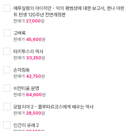
예루살렘의 아이히만 - 악의 평범성에 대한 보고서, 한나 아렌
트 탄생 120주년 전면개정판
판매가
27,000
원
고백록
판매가
45,600
원
타키투스의 역사
판매가
33,250
원
손자참동
판매가
42,750
원
비잔티움 문명
판매가
64,600
원
모랄리아 2 - 플루타르코스에게 배우는 역사
판매가
28,500
원
인간의 유래 2