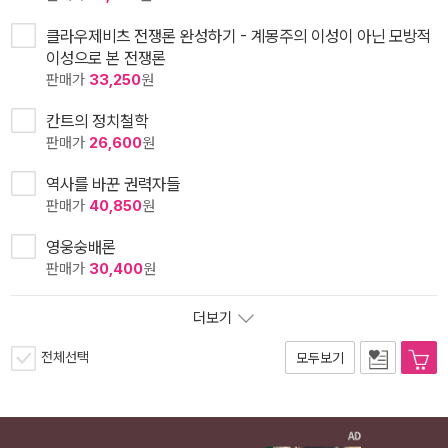
클라우제비츠 전쟁론 완성하기 - 계몽주의 이성이 아닌 모방적
이성으로 본 전쟁론
판매가
33,250
원
칸트의 정치철학
판매가
26,600
원
역사를 바꾼 권력자들
판매가
40,850
원
영웅숭배론
판매가
30,400
원
더보기
전체선택
모두보기