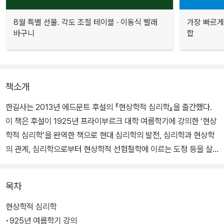
8월 특별 선물. 각도 조절 테이블 · 이동식 빨래
가장 빠르게
바구니
합
책소개
한길사는 2013년 에드문트 후설의 『현상학적 심리학』을 출간했다.
이 책은 후설이 1925년 프라이부르크 대학 여름학기에 강의한 ‘현상
학적 심리학’을 완역한 책으로 현대 심리학의 발전, 심리학과 현상학
의 관계, 심리학으로부터 현상학적 선험철학에 이르는 도정 등을 살
필 수 있다.
목차
스승 브렌타노나 동료 딜타이에 대한 회고를 통해 후설의 현상학이
형성되는 과정을 엿볼 수 있으며, 나아가 1920년대 중반 주도적 학문
현상학적 심리학
이었던 심리학과 연관된 문제를 그가 어떻게 고민했는지를 파악할 수
•925년 여름학기 강의