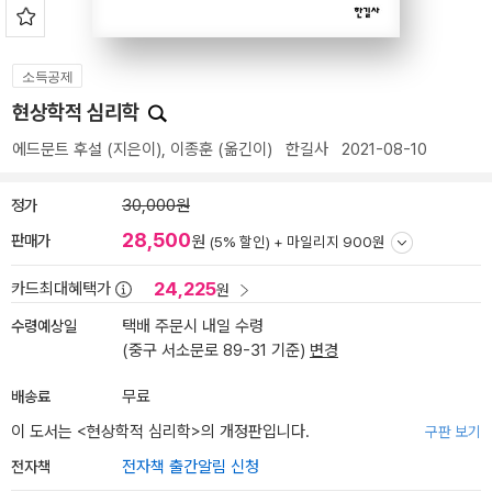
소득공제
현상학적 심리학
에드문트 후설
(지은이),
이종훈
(옮긴이)
한길사
2021-08-10
정가
30,000원
28,500
판매가
원
(5% 할인) +
마일리지 900원
24,225
카드최대혜택가
원
수령예상일
택배 주문시 내일 수령
(중구 서소문로 89-31 기준)
변경
배송료
무료
이 도서는 <
현상학적 심리학
>의 개정판입니다.
구판 보기
전자책
전자책 출간알림 신청