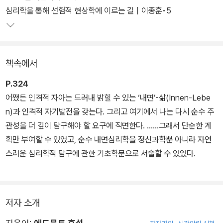
있는 중요한 책이었다. 이에 한길사 45주년을 맞은 2021년 『현상학
심리학을 통해 선험적 현상학에 이르는 길｜이종훈•5
적 심리학』의 문장과 번역을 다듬어 재출간한다.
책속에서
P.324
어쨌든 인격적 자아는 드러내 밝힐 수 있는 ‘내면’-삶(Innen-Lebe
n)과 인격적 자기발전을 갖는다. 그리고 여기에서 나는 다시 순수 주
관성을 더 깊이 탐구해야 할 요구에 직면한다. ……그래서 단순한 계
획만 부여할 수 있었고, 순수 내면심리학을 정신과학뿐 아니라 자연
스러운 심리학적 탐구에 관한 기초학문으로 서술할 수 있었다.
저자 소개