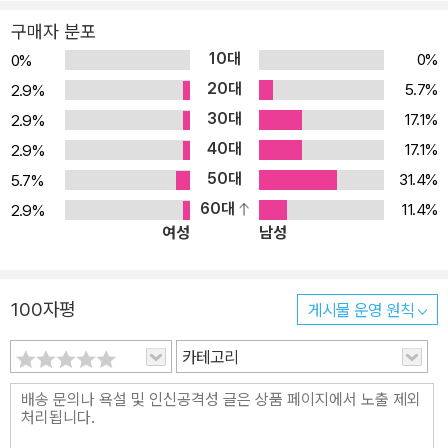
부단히 발전을 거듭해나간 그의 사상에서 조금도 변함이 없었다. 그
구매자 분포
와 직접적 또는 간접적 관련 아래 독자적인 사상을 전개한 수많은 현
10대
0%
0%
대철학자, 심지어 충실한 연구조교였던 란트그레베와 핑크까지 나중
20대
5.7%
2.9%
에는 암묵적이든 명시적이든, 선험적 현상학을 비판하고 거부했다.
30대
17.1%
2.9%
후설은 이들이 거둔 성과를 높이 평가했지만, 결코 선험적 현상학을
40대
포기하지 않고 끝까지 견지했다. 그가 후기에 ‘생활세계’를 문제 삼았
17.1%
2.9%
던 것도 선험적 현상학(목적)에 이르기 위한 하나의 길(방법)이었다.
50대
31.4%
5.7%
방법(method)은 어원상(meta+hodos) ‘무엇을 얻기 위한 과정과
60대
11.4%
2.9%
여성
남성
절차’를 뜻하듯이, 그것이 추구하는 목적과 결코 분리될 수 없기 때문
이다. 후설 현상학과 심리학의 관계 후설의 현상학과 심리학의 깊고
도 오랜 연관은 심리학주의의 시각을 견지했던 교수자격논문 『수 개
100자평
게시물 운영 원칙
념에 관해서』(1887)에서 『위기』(1936) 제3부 ‘선험적 문제의 해명
과 이에 관련된 심리학의 기능’, 특히 ‘심리학으로부터 현상학적 선험
카테고리
철학에 이르는 길’까지 후설의 사상전개 전체를 지배했던 주제였다.
이것은 심리학주의를 철저히 비판한 『논리연구』 제1권, 다양한 지향
적 의식체험을 분석한 『논리연구』 제2권, 순수 의식의 영역과 보편적