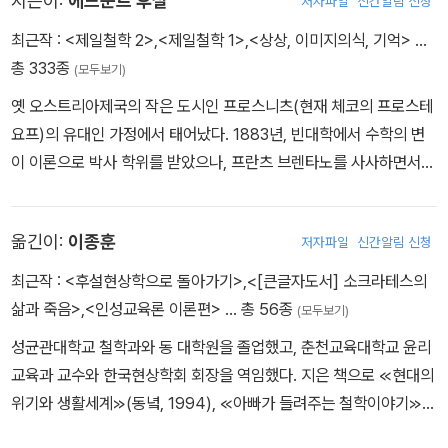
지은이:
에드문트 후설
저자파일
신간알림 신청
최근작 :
<제일철학 2>
,
<제일철학 1>
,
<상상, 이미지의식, 기억>
…
총 333종
(모두보기)
옛 오스트리아제국의 작은 도시인 프로스니츠(현재 체코의 프로스테
요프)의 유대인 가정에서 태어났다. 1883년, 빈대학에서 수학의 변
이 이론으로 박사 학위를 받았으나, 프란츠 브렌타노를 사사하면서
철학으로 전향했다. 1887년에 교수 자격을 취득한 뒤 할레대학, 괴
팅겐대학에서 교편을 잡았으며, 1916년에 하인리히 리케르트의 후임
옮긴이:
이종훈
저자파일
신간알림 신청
으로 프라이부르크대학의 철학과 정교수로 취임했다. 유대인이었기
에 말년에는 나치로부터 박해를 받았다. 초기 저작인 『산술 철학』(18
최근작 :
<후설현상학으로 돌아가기>
,
<[큰글자도서] 소크라테스의
91)에서는 수학적 대상을 심리적 작용으로 환원하는 심리학주의에
삶과 죽음>
,
<인성교육론 이론편>
… 총 56종
(모두보기)
경도되었으나, 『논리 연구 1, 2』(1900, 1901)에서 심리학주의를 비
성균관대학교 철학과와 동 대학원을 졸업했고, 춘천교육대학교 윤리
판하면서 의식의 지향성에 대한 순수 기술적 방법인 현상학을 창시했
교육과 교수와 한국현상학회 회장을 역임했다. 지은 책으로 ≪현대의
다. 이후 후설은 의식에 대한 순수 기술로서의 현상학을 초월론적 환
위기와 생활세계≫(동녘, 1994), ≪아빠가 들려주는 철학이야기≫
원에 기초한 초월론적 현상학으로 발전시켰는데, 이것을 체계적으로
(현암사, 1994, 2006) 1∼3권, ≪후설 현상학으로 돌아가기≫(한길
정리한 것이 『순수현상학과 현상학적 철학의 이념들 1』(1913)이다.