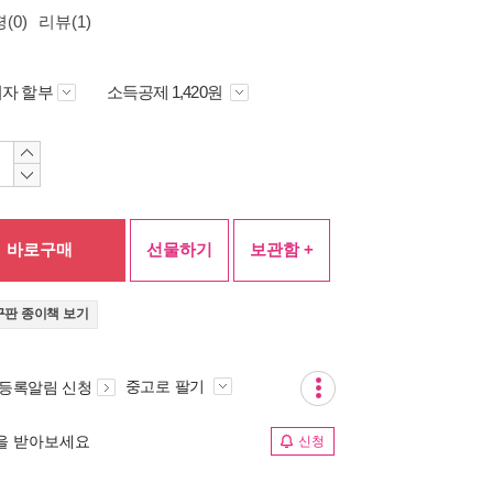
(0)
리뷰(1)
자 할부
소득공제 1,420원
바로구매
선물하기
보관함 +
구판 종이책 보기
중고로 팔기
 등록알림 신청
림을 받아보세요
신청