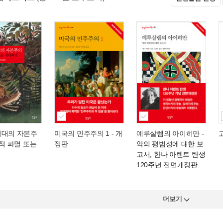
시대의 자본주
미국의 민주주의 1
- 개
예루살렘의 아이히만
-
적 파멸 또는
정판
악의 평범성에 대한 보
고서, 한나 아렌트 탄생
120주년 전면개정판
더보기