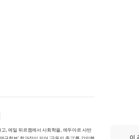
부하고, 에밀 뒤르켐에서 사회학을, 에두아르 샤반
구학부' 학과장이 되어 '극동의 종교'를 강의했