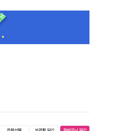
전체선택
보관함 담기
장바구니 담기