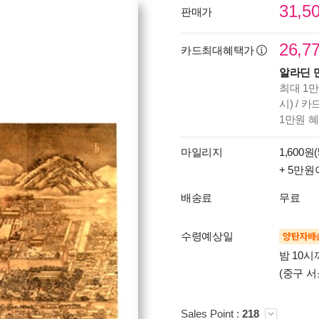
31,5
판매가
26,7
카드최대혜택가
알라딘 
최대 1만
시) / 
1만원 
마일리지
1,600원(
+ 5만원
배송료
무료
수령예상일
양탄자배
밤 10
(중구 서
Sales Point :
218