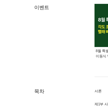
이벤트
8월 특
이동식 
목차
서론
제1부 