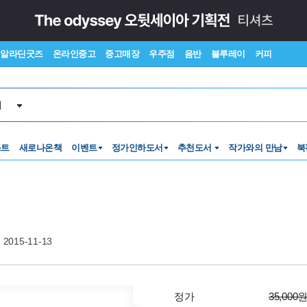
알라딘굿즈
온라인중고
중고매장
우주점
음반
블루레이
커피
서
스트
새로나온책
이벤트
정가인하도서
추천도서
작가와의 만남
북
2015-11-13
정가
35,000