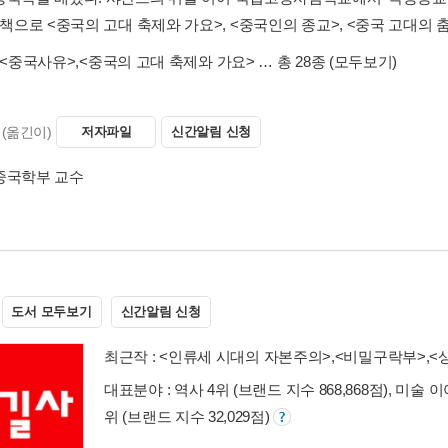
 책으로 <중국의 고대 축제와 가요>, <중국인의 종교>, <중국 고대의 춤
<중국사유>
,
<중국의 고대 축제와 가요>
… 총 28종
(모두보기)
(옮긴이)
저자파일
신간알림 신청
중국학부 교수
도서 모두보기
신간알림 신청
최근작 :
<인류세 시대의 자본주의>
,
<비밀구락부>
,
<
대표분야 : 역사 4위 (브랜드 지수 868,868점), 미술 이
위 (브랜드 지수 32,029점)