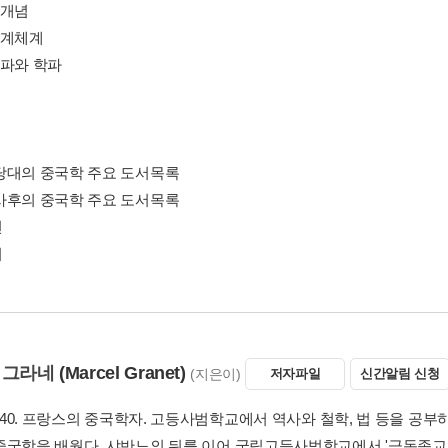
주개념
세계체계
교파와 학파
당대의 중국학 주요 도서목록
사후의 중국학 주요 도서목록
헌
기
 그라네
(Marcel Granet)
(지은이)
저자파일
신간알림 신청
1940. 프랑스의 중국학자. 고등사범학교에서 역사와 철학, 법 등을 공
중국학을 배웠다. 샤반느의 뒤를 이어 국립고등사범학교에서 '극동종교연