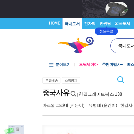
HOME
전자책
만권당
외국도서
국내도서
첫달무료
국내도
분야보기
오뒷세이아
추천마법사
베
무료배송
소득공제
중국사유
한길그레이트북스 138
|
마르셀 그라네
(지은이),
유병태
(옮긴이)
한길사