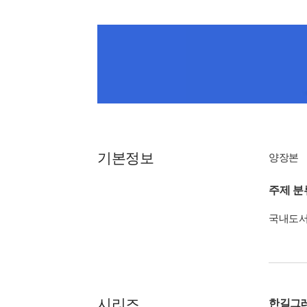
기본정보
양장본
주제 분
국내도
시리즈
한길그