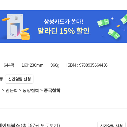
644쪽
160*230mm
966g
ISBN : 9788935664436
류
신간알림 신청
서
>
인문학
>
동양철학
>
중국철학
레이트북스
(총 197권 모두보기)
신간알림 신청