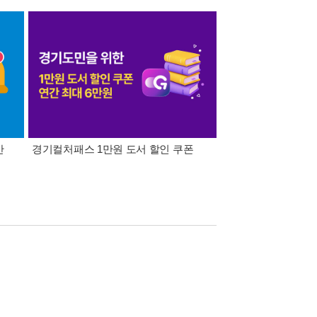
간
경기컬처패스 1만원 도서 할인 쿠폰
삼성카드가 쏜다! 알라