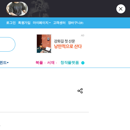
로그인
회원가입
마이페이지
고객센터
장바구니
(0)
투비컨티뉴드
펀드
북플
서재
창작플랫폼
투비컨티뉴드
원