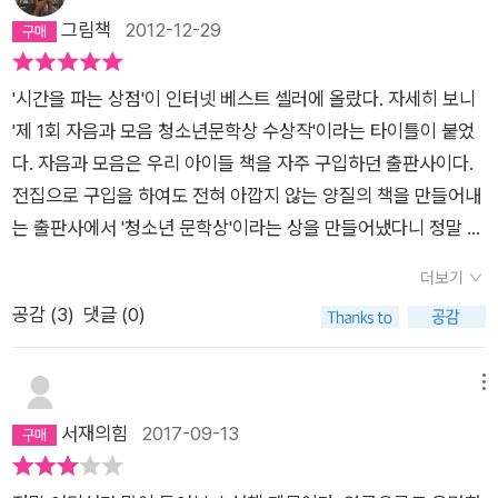
등장하는 각각의 에피소드처럼 피카레스크식 구성으로 전개되리
씩한 엄마 그리고 엄마와 소통이 잘 되는 딸설령 엄마와 상극인
그림책
2012-12-29
내건 윤리 기준과 운영 방침은 어수룩하기 짝이 없었고, 여러가지
라 예측했다. 그런데 미묘하게 달랐다. 이 소설 속 이야기들은 모
딸이 나오더라도 (신기루처럼) 나도 모르게 엄마를 이해하고 받
문제점을 가지고 있었지만 그것들에 대해 하나하나 대처하고 반
두 ‘시간’이라는 하나의 주제를 향했다. 옴니버스 식의 구성도 담
아들이는 딸이 있다.남학생이 주인공이면 부모가 부재한 경우가
론을 하려 하지 않았다는 점이 아쉬웠다. 어린 온조가 얼마나 잘
겨있었다. 모든 이야기에는 시간이 배경 음악처럼 흘렀다. 그 속
'시간을 파는 상점'이 인터넷 베스트 셀러에 올랐다. 자세히 보니
많고 여학생은 아빠가 부재중이며 엄마와는 긴밀한 관계를 갖는
대처하는가를 보고 싶은 게 아니라 온조만의 방식으로 '그런 류의
에서 전개되는 이야기들은 캐논 변주곡처럼 다양한 리듬을 타며
'제 1회 자음과 모음 청소년문학상 수상작'이라는 타이틀이 붙었
다. 그것이 대립이든 소통이든그리고 나를 좋아하는 단짝이 있고
상점이 아니다'라고 어필할 수 있는 특이 지점이 있어야 하는데
조금씩 변주되었다. 겹겹이 스며든 시간들은 마지막 장을 덮는 순
다. 자음과 모음은 우리 아이들 책을 자주 구입하던 출판사이다.
멀리서 친구와 연인의 중간에 선 괜찮은 이성친구도 있다.그리고
일차원적인 사유로만 밀어 붙이기만 해서 답답해졌다. 돈만 주면
간 우르르 끓어 넘쳐 시야를 뿌옇게 만들었다.『나미야 잡화점의
전집으로 구입을 하여도 전혀 아깝지 않는 양질의 책을 만들어내
사건은 항상 주인공에게 일어나며 쿨하고 중성적인 주인공이 그
뭐든지 하는 가게라고 생각할 여지가 충분하고, 그런 오해에 대해
기적』에서처럼 시간을 왔다 갔다 하는 판타지적인 요소가 없어도
는 출판사에서 '청소년 문학상'이라는 상을 만들어냈다니 정말 반
문제를 풀어나간다.물론 주인공이니만큼 문제가 그에게 몰리는
온조 나름대로 반론을 펼치거나 상대를 설득할 수 있어야 하는데
이야기는 충분히 흥미로웠다. 요즘은 책을 읽다 며칠 간격을 두고
가웠다. 많은 청소년 작가 지망생으로 하여금 희망을 갖게 만들
건 당연하지만 늘 중성적이고 털털한 주인공이다.사실 시간이라
더보기
그 부분이 너무 미약하다. 그저 울거나 화를 내거나, 자신만의 기
다시 펼쳐보면 읽었던 내용에 대한 기억이 가물가물해서 도돌이
고, 또 독자들에게 좋은 작품을 선물하겠구나 싶었다. 제 1회 작품
는 사유를 뺀다면 이 책도 충실하게 그런 청소년 도서의 수순을
공감 (
3
)
댓글 (0)
준이 있다는 말로 얼버무리고 넘어가는 것은 좋지 않은 태도다.
표를 찍곤 한다. 이 책은 그럴 필요가 없었다. 다음에 전개될 이야
부터 눈여겨 봐야지 하고 사 놓았는데, 딸 아이 학교 필독서라고
밟고간다.로맨틱 코메디가 가진 캔디형 여주인공과 멋진 남자처
또한 온조가 아르바이트를 해야만 하는 필요충분조건이 제대로
기가 도무지 상상이 안 되었다. 어느 부분에서 읽던 호흡을 멈추
해서 딸 아이부터 읽었다. 재밌단다. 다른 필독서는 지루한데 이
럼 어쩌면 청소년 문학도 그런 도식이 있는 건지 모르겠다.내 시
마련되어 있지 않다. 소방사였던 아버지의 죽음이 한 순간에 가계
었는지 금세 기억이 났다. 주인공 온조가 어떻게 이야기를 풀어나
책은 얼른 읽어내길래 흡입력이 강한 소설인가보다 했다. 드디어
메뉴
간을 누군가를 위해 쓰겠다는 것 그래서 생겨난 시간을 파는 상점
를 휘청하게 만들었다는 것은 너무한 비약이다. 단지 '엄마 혼자
갈까 궁금한 까닭에 이틀 만에 다 읽어버렸다.‘따라잡느라 허둥대
내 차례가 와서 책을 펼쳤다.표지에는 영화 '찰리와 초콜릿'의 주
서재의힘
2017-09-13
그 제목이 주는 신비롭고 기대감 가득한 상점이 점점 시시해진다.
일 하는 게 힘들고 피곤해 보여서'라는 이유만으로 온조가 아르바
는 것보다 내 식대로 내 시간대로 사는 게 낫다는 생각이 들었어.
인공이었던 조니 뎁과 같은 모자를 쓴 사람의 머리속이 훤희 열려
사실 이름은 근사하고 취지는 좋았지만 결국 심부름센타같은
이트를 결심한다는 건 말이 되지 않는다. 온조가 효녀라는 컨셉이
(p59)’ 내 시간이라는 말. 얼마나 뭉클한 말인가. 시간이 내 것이
있다. 여기 저기에 널려 있는 시계들의 시각은 각각인데, 어느 시