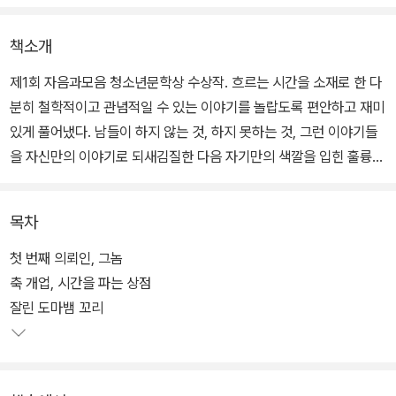
책소개
제1회 자음과모음 청소년문학상 수상작. 흐르는 시간을 소재로 한 다
분히 철학적이고 관념적일 수 있는 이야기를 놀랍도록 편안하고 재미
있게 풀어냈다. 남들이 하지 않는 것, 하지 못하는 것, 그런 이야기들
을 자신만의 이야기로 되새김질한 다음 자기만의 색깔을 입힌 훌륭함
에 심사위원들은 우리 청소년문학을 한 단계 끌어올릴 디딤돌이라고
평했다.
목차
추리소설 기법을 살짝 빌려다가 끊임없이 호기심을 유발시키고 끝까
첫 번째 의뢰인, 그놈
지 긴장감을 놓지 않게 하는데, 그 흐름이 참으로 자연스럽다. 이야기
축 개업, 시간을 파는 상점
를 풀어가는 힘은 물론이거니와 펼쳐지는 문장과 어휘의 선택은 청소
잘린 도마뱀 꼬리
년 독자에 대한 배려, 글쓰기에 대한 작가의 깊이 있는 사유와 책임감
이 느껴진다. 자음과모음 청소년문학 시리즈 15권.