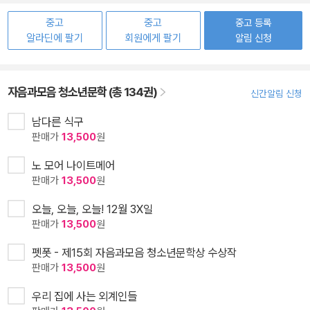
중고
중고
중고 등록
알라딘에 팔기
회원에게 팔기
알림 신청
자음과모음 청소년문학 (총 134권)
신간알림 신청
남다른 식구
판매가
13,500
원
노 모어 나이트메어
판매가
13,500
원
오늘, 오늘, 오늘! 12월 3X일
판매가
13,500
원
펫폿 - 제15회 자음과모음 청소년문학상 수상작
판매가
13,500
원
우리 집에 사는 외계인들