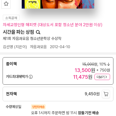
소득공제
자세교정인형 해피캣 (대상도서 포함 청소년 분야 2만원 이상)
시간을 파는 상점
제1회 자음과모음 청소년문학상 수상작
김선영
(지은이)
자음과모음
2012-04-10
종이책
15,000
원,
10%
13,500
원
+ 750원
11,475
원
카드최대혜택가
더보기
전자책
9,450
원
수령예상일
양탄자배송
오후 1시까지 주문하면 밤 11시
잠들기전 배송