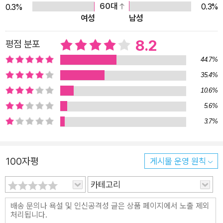
60대
0.3%
0.3%
조를 초대한 강토와의 만남도 먼 미래의 어느 시간에 맡겨두기로 한
국 앞에 놓인 또는 더 멀리 놓일 시간에 대한 두려움 때문에 꽃다
여성
남성
다. 시간이 지금의 이 모든 상황을 어떻게 변모시킬지 궁금하다…. 언
운 아이들이 죽는다는 생각이 들었습니다. 그렇다면 그 두려움을
제나 새롭게 맞이하는 시간은 우리에게 어떤 희망을 가져다 줄 것인
희망으로 바꿀 수도 있지 않을까, 그러면 그렇게 허망하게 목숨을
8.2
평점 분포
가.
버리는 일은 없지 않을까 하는 생각이 들었습니다. 저도 모르게
44.7%
제발 죽지 마라, 외치고 있었습니다. 다시 제가 생각하고 있던 ‘시
35.4%
간’과 교차되는 느낌이 들었고, 그 사건은 강력한 실타래 역할을
10.6%
해주었습니다. 그렇게 하여 이야기는 구성되었고 그리 길지 않은
5.6%
시간에 완성할 수 있었습니다. 본격적으로 쓰기 시작하여 4개월
3.7%
정도 걸린 듯합니다. 쓰는 동안 등장인물들이 살아 나와 저를 행
복하게 했습니다. 그들은 스스로 연대하여 절망을 희망으로 바꿨
으니까요.” [제1회 자음과모음 청소년문학상 심사평] 심사평1. 이
100자평
게시물 운영 원칙
상권 (소설가) 이 작품이 우리나라 청소년문학 동네에서 작은 언
카테고리
덕 하나를 넘어서는 디딤돌이 될 수 있겠구나 확신이 들었다. 우
리 옛말을 잘 구사하면서도 요즘 청소년들의 언어를 적절하게 배
합을 시켰다. 거기에다가 작가가 오랫동안 사유해서 토해내는 문