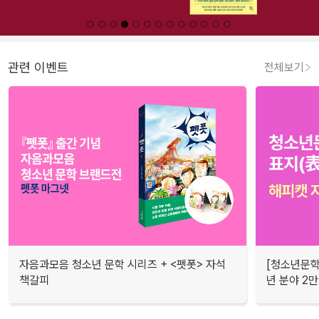
관련 이벤트
전체보기
자음과모음 청소년 문학 시리즈 + <펫폿> 자석
[청소년문학
책갈피
년 분야 2