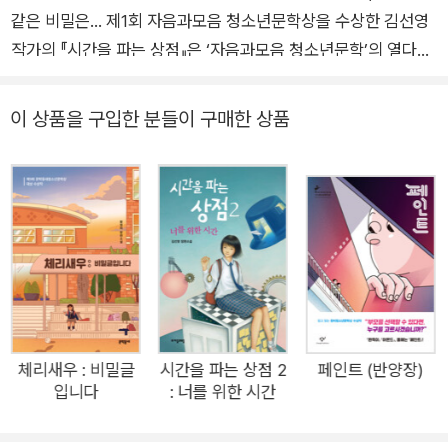
럴 때는 지금처럼 과감히 더 큰 옷을 찾아 나설 것이다. 그렇지만 지금
같은 비밀은… 제1회 자음과모음 청소년문학상을 수상한 김선영
리치면서 문제 해결을 위해 고군분투한다.
몸에 딱 맞는 이 옷을 입고 마음껏 놀아보리라 생각한다. 가파른 산도
두 번째는 자신의 할아버지와 맛있게 식사를 해달라는 엉뚱한 의뢰이
작가의 『시간을 파는 상점』은 ‘자음과모음 청소년문학’의 열다섯
오르고 파도치는 바닷가도 거닐고 고요한 호수도 걸으며 이 옷이 질
다. 물려받을 유산을 미리 정리하여 미국으로 이민 간 강토네는 결국
번째 책으로 출간되었다. 『시간을 파는 상점』은 지난해(2011년
릴 때까지 입어보리라 생각한다.
가정이 붕괴되기에 이른다. 아들 내외에게 유산을 정리해준 할아버지
연말) 제1회 자음과모음 청소년문학상 응모작 중 단연 돋보임으
이 상품을 구입한 분들이 구매한 상품
이번 작품을 시작할 때 스스로에게 몇 가지 주문을 넣었다. 요즘 쏟아
는 혼자서 자유롭게 세계 여행을 다니다 미국으로 아들내외를 찾아갔
로써 심사위원들의 만장일치로 선정된 작품이다. 당선작은 우리
져 나오는 청소년 소설과 다르게 쓰자. 표면적으로 드러난 문제아보
으나 만나지 못하고 교통사고를 당한다. 그 시간, 한국에서 가족 모두
나라 청소년문학을 한 단계 끌어올릴 수 있는 힘을 가지고 있는
다는 나름의 자기 빛깔을 찾기 위해 고군분투하는 평범한 아이가 주
가 돌아올 집을 지키던 할머니는 외롭게 죽음을 맞이한다. 강토 아버
작품이라고 심사위원들의 극찬을 받았다. 이 작품은 흐르는 시간
인공이 되는 것도 좋겠다. 무엇보다 철학을 녹여 넣어 청소년들이 쉽
지는 바쁘다는 이유로 죽은 어머니를 냉동고에 넣어 달라고 하고, 아
이라는 소재를 다루고 있다. 다분히 철학적이고 관념적일 수 있는
게 접근했으면 좋겠다는 희망을 품었다. 이러한 나의 고집이 세상과
들에게 분노한 할아버지는 아들을 검찰에 고소하고유학 비용을 포함
이야기를 놀랍도록 편안하고 재미있게 풀어내는 작가의 능력이
통할 수 있는 카드가 되기를 바랐다.
한 정착금을 모조리 청구했다. 할머니의 장례를 치른 강토는 결국 한
대단하다. 추리소설 기법을 살짝 빌려다가 끊임없이 호기심을 유
그래서, 내가 입은 그 옷이 참 잘 어울린다며 추임새를 넣어주고, 나의
국에 남기로 했지만 아버지와 할아버지로부터 철저히 독립한 생활을
발시키고 끝까지 긴장감을 놓지 않게 하는데, 그 흐름이 참으로
고집을 읽어주신 심사위원들께 진심으로 감사드린다.
한다. 그리고 가족들이 모여 맛있게 식사하는 것이 꿈이었던 할머니
자연스럽다. 이야기를 풀어가는 힘은 물론이거니와 펼쳐지는 문
의 소원을 대신하여 할아버지와의 맛있는 식사를 온조에게 의뢰한 것
장과 어휘의 선택은 청소년 독자에 대한 배려, 글쓰기에 대한 작
체리새우 : 비밀글
시간을 파는 상점 2
페인트 (반양장)
이다. 강토가 아버지와 할아버지 모두에게 마음을 열기에는 시간이
입니다
: 너를 위한 시간
가의 깊이 있는 사유와 책임감이 느껴진다. 『시간을 파는 상점』은
필요했다.
뻔한 이야기가 아니라는 것, 그 자체만으로도 이미 큰 의미가 있