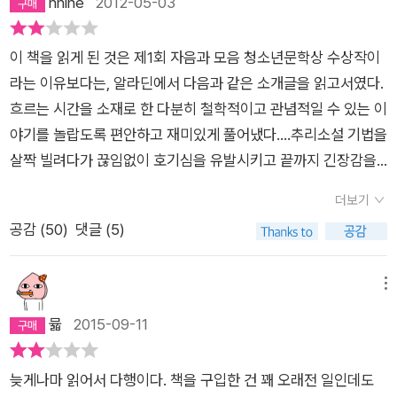
hnine
2012-05-03
이 책을 읽게 된 것은 제1회 자음과 모음 청소년문학상 수상작이
라는 이유보다는, 알라딘에서 다음과 같은 소개글을 읽고서였다.
흐르는 시간을 소재로 한 다분히 철학적이고 관념적일 수 있는 이
야기를 놀랍도록 편안하고 재미있게 풀어냈다....추리소설 기법을
살짝 빌려다가 끊임없이 호기심을 유발시키고 끝까지 긴장감을
놓지 않게 하는데, 그 흐름이 참으로 자연스럽다....주인공 온조는
더보기
인터넷 카페에 ‘크로노스’라는 닉네임을 달고 ‘시간을 파는 상점’
공감 (
50
)
댓글 (5)
을 오픈한다. 훌륭한 소방대원이었지만 젊은 나이에 죽은 아빠의
못다 이룬 뜻을 이어받은 온조는 손님들의 의뢰를 해결해주는 ‘시
간을 파는 상점’의 주인, 크로노스가 되었다. 첫 번째 의뢰인의 닉
메뉴
네임은 ‘네곁에’. 온조의 옆반에서 일어난 PMP 분실 사건을 의뢰
뮯
2015-09-11
한다....뭔가 참신한 이야기가 담겨있을거란 기대를 가지고 구입
하여 읽기 시작하여, 그 기대가 무너지기 시작한 것은 60쪽 쯤 읽
늦게나마 읽어서 다행이다. 책을 구입한 건 꽤 오래전 일인데도
어갔을 때였다. 주인공인 온조가 의뢰인의 부탁으로 어떤 할아버