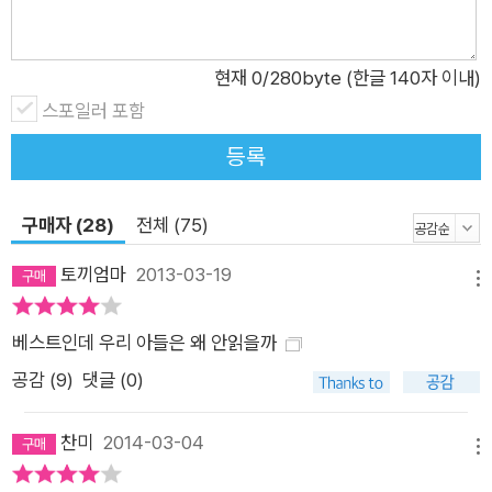
장들이 조화롭게 배치가 되어 있다. 자기만의 문장을 만들어내기
위해서 얼마나 많은 사유를 하였는지 알 수가 있었다. 심사평2.
박경장 (문학평론가) 『시간을 파는 상점』은 추리 기법을 차용해
현재
0
/280byte (한글 140자 이내)
서인지 시작부터 눈길을 끌었다. 추리라는 숨김과 드러냄 전략이
스포일러 포함
잘 세워져 있고, 청소년 주인공을 내세워 다루기엔 만만치 않은
등록
시간이란 주제를 무난하고 자연스럽게 소화해내고 있다. 문장 하
나하나, 사건들 하나하나에 부분과 전체 사이의 유기적인 짜임,
구매자 (28)
전체 (75)
얽힘, 함의, 복선 등을 촘촘히 깔아놓은 솜씨가 보통이 아니다. 무
엇보다 문장이 깔끔하고 잘 다듬어져 있으며 힘을 줄 때와 뺄 때
토끼엄마
2013-03-19
메뉴
를 정확히 알고 있다. 사건 진행의 속도와 문장 호흡의 길이도 잘
어우러진다. 심사평3. 박권일 (문화평론가) 『시간을 파는 상점』
베스트인데 우리 아들은 왜 안읽을까
은 다른 작품에 비해 압도적인 가독성을 보였다. 정말 단숨에 읽
공감 (
9
)
댓글 (0)
어 내려갔다. 문장도 탄탄했을 뿐 아니라 작중 청소년들의 입말도
자연스러웠다. 극적 긴장감과 주제의식을 끝까지 놓치지 않고 끌
찬미
2014-03-04
메뉴
고 나간 뚝심도 좋았다. 『시간을 파는 상점』은 우리 시대를 살아
가는 한 소녀의 근사한 성장담이었다.