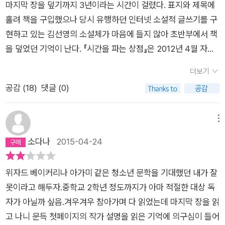
마지막 장을 덮기까지 3년이라는 시간이 걸렸다. 표지와 제목에
지를 대신 만나러 간 자리에서 그 할아버지는 시간에 대해 일장
홀려 책을 구입했으나 당시 유행하던 인터넷 소설적 글쓰기를 구
연설을 한다. 요즘 사람들은 너무 시간에 쫓기며 자신이 무엇을
현하고 있는 김선영의 소설체가 마음에 들지 않아 초반부에서 책
하는지도 모르며 바쁘게 살아간다는 내용. 그래서 소중한 것을 놓
을 덮었던 기억이 난다. 『시간을 파는 상점』은 2012년 4월 자음
치며 산다는 내용은 새로울 것도 없거니와, 그 진부한 이야기를
과모음 청소년문학상 수상작으로 선정되어 책으로 출간되었다.
처음 보는 할아버지가 주인공에게 너무 길고 장황하게 늘어놓고
더보기
소설가, 라고는 하나 김선영 작가가 출간한 작품은 고작 4권에 그
있었다. 그 이유는 무엇일까? 작가가 말하고 싶은 대목이었기 때
공감 (
18
)
댓글 (0)
친다. 청소년 소설을 쓰고 싶어했던 것 같지만 안타깝게도 거듭
문이다. 그럴수록 작가는 그것을 이렇게 지나치게 드러내놓지 않
책을 출간하며 더 나은 작가로 성장하지는 못한 듯하다. 『시간을
도록 주의했어야 하지 않을까. 이 책의 독특한 제목에 가졌던 호
파는 상점』은 몰입해서 읽을 수는 있지만 청소년 사이의 유대나
메뉴
기심도 무너지기 시작. 호기심은 서서히 뻔한 결말이 예측되는 것
우정, 문제해결 능력을 빼고 바라보면 아무것도 남지 않는 소설이
소다나
2015-04-24
으로 바뀌어 갔다. 작가의 의도는 독자가 읽으며 찾아낼 수 있어
다. 작가가 인지하고 있는 시간의 개념과 그리스 로마 신화의 신
야지, 이렇게 작가의 목소리로 직접, 강조까지 해가며 들어서는
화적 성격이 제대로 융화되지 않았던 점이 특히 아쉽다.2012년
읽는 재미가 없다. '시간을 파는 상점'이라는 것도 결국 다른 사람
위자드 베이커리나 아가미 같은 청소년 문학을 기대했던 내가 잘
당시 이 작품이 자음과모음 청소년문학상 수상작으로 꼽힌 이유
의 의뢰를 받아 소소한 일거리들을 대신 해주는 인터넷 카페에 지
못이라고 해두자.중학교 2학년 정도까지가 아마 적절한 대상 독
는 '어줍잖게 교훈을 주려고 하지 않을 뿐더러, 청소년인 척 쓴 것
나지 않는데 그것에 비해 너무 거창한 제목 아닌가 싶다. 작가의
자가 아닐까 싶음.겨우겨우 참아가며 다 읽었는데 마지막 장을 읽
도 아니라는 점'에서였다. 하지만 너무 십대처럼 보이고 싶었던
아이디어였는지, 수상작으로 결정된 후 책으로 출판하기 전 출판
고 나니 문득 첫페이지의 작가 설명을 읽은 기억에 의구심이 들어
과한 욕심이 물결(~)과 이모티콘(^^), 넷용어(~뎅, ~용)를 사용