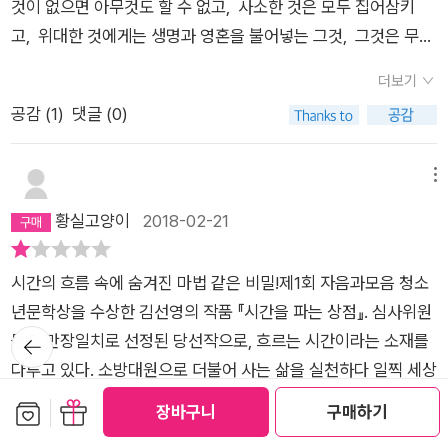
변에서 조바심을 낸다. 내가 가장 존경하는 인물, 채 여사의 시간
를 지켜주는 소중한 친구들을 보면서 가슴 뿌듯했다.이 책의 뒷면
것이 없으면 아무것도 할 수 없고, 사소한 것은 모두 집어삼키
미있게 썼더라면 더 낫지 않았나 싶기도 하다.철학을 이야기로 푼
그럴 만한 장치를 충분히 갖고 있다. 이메일, 휴대폰 메시지, 채팅
은 분명 당신을 위해서 움직이는 듯하다.나를 둘러싸고 있는 관계
에는 자음과 모음 청소년 문학상 심사관이었던 이상권 작가와 김
고, 위대한 것에게는 생명과 영혼을 불어넣는 그것, 그것은 무엇
다는 건 어려운 일인데 이만하면 그래도 수작이라는 생각도 해본
등 익명성과 만나는 일은 일상에 널려있다._252 다양한 의뢰
들이 과속방지턱처럼 불쑥 불쑥 튀어나왔다. 책을 읽다 잠시 덮고
선영 작가의 대담이 나와 있는데, 김선영 작가의 생각처럼 우리
일까요?' (p43) 시간 장사를 시작한 온조가 '시간을 파는 상
다.암튼 나랑은 안맞다. 아니면 지금 이시간의 나랑 안맞았거나...
를 받는 온조!다양한 의뢰가 들어온다. PMP도난사건, 할아버지
더보기
그들과의 관계 속에서 흐르던 시간을 생각했다. 시간은 마냥 앞으
나라의 청소년 소설이 소재와 생각의 폭이 좁다보니 영역의 폭을
점'이라는 이름의 카페의 메인화면에 적어놓은 M. 패러데이의 글
와 맛난 식사를 부탁하는 의뢰, 천국의 우편 배달부가 되어 달라
공감 (
1
)
댓글 (0)
로만 흐르는 것이라 생각했다. 한순간도 같은 강물이 흐르지 않듯
넓혀가지 못한다고 말하는 부분에서 상당히 공감을 했다.어린이
로, 시간이 바로 그 답이다. 시간, 무한하고 영원할 것 같으면서
는 의뢰...이러한 의뢰들을 통해 여고생 온조의 성장기를 관찰 할
이 흘러가면 그만이라고. 하지만 과거에 울컥했던 시간들은 그대
소설, 청소년 소설 모두, 현실의 어두운 면에서 탈피해서 다양하
도 결정적인 순간에는 언제나 부족함을 느끼게 되는 존재, 중요하
수 있었다. 온조가 자아를 찾아가는 과정과 이성에 눈을 뜨는 친
로 떠내려가지 않았다. 마음이 약해질 때 번번이 되살아나 현재의
고 즐거운 소설이 많이 탄생했으면 좋겠다. 김선영 작가가 몸에
다고는 하지만 눈으로 볼 수도 직접 만질 수도 없는 너무 철학적
메뉴
구도 있고 각자 삶에 힘들어하는 청소년를 볼 수 있었다. 이러한
시간들을 아프게 했다. 어느 순간은 아무렇지 않다가도 다른 순간
딱 맞는 옷이라고 했던 청소년 소설 분야에서 좋은 소설을 많이
인 대상, 그래서 그 가치와 중요함을 인식하지 못하고 살아가게
황실고양이
2018-02-21
이야기에서 청소년들이 어떻게 성장했으면 하는지 알 수 있다. 시
이 오면 바늘처럼 쿡쿡 나를 찔렀다. 그런 시간들이 다가오는 이
써 주셔서 우리 아이들이 읽고 즐거워하고, 행복해했으면 좋겠다.
되는 것이 바로 시간이지 싶다. 얼마 전에 참가한 바다수영대회
간과 관련된 마법같은 이야기에 독자를 끌어들인다.! 그럼에도
유를 스스로를 향해 논리적으로 설명하기 어려웠다. 이 책을 읽고
작가님! 기대할게요~~
에서 내가 입수하기 직전에 물에 들어갔던 그룹의 한 40대 남성
불구하고 ...정말 내용은 흥미진진 했다. 하지만 너무...비현실적
시간의 흐름 속에 숨겨진 마법 같은 비밀!제1회 자음과모음 청소
나서 답을 찾았다. 이전보다 확장된 개념으로 시간을 바라보니 실
이 심장마비 증세를 보여 물 밖으로 끌려 나왔다. 119를 찾는 안
인 느낌이랄까? 온조가 개설한 카페는 신선했다. 하지만 의뢰과
년문학상을 수상한 김선영의 작품 『시간을 파는 상점』. 심사위원
타래처럼 얽혀있던 관계의 시간들을 내 방식대로 차분하게 정리
내 방송과 황급히 뛰어가는 구급대원들. 환자 주변을 에워싼 사람
뒤로가
정에서 주고받는 청소년들의 언어는 다소 현실감 없었다. 너무 사
들의 만장일치로 선정된 당선작으로, 흐르는 시간이라는 소재를
할 수 있었다. 모든 관계는 일대일이다. 여러 명과 서로서로 알고
기
들 사이로 심폐소생술을 시도하던 응급대원들의 긴박한 몸동작
변적이고 딱딱한 대화랄까? 청소년들이 어떤 언어를 사용하는지
다루고 있다. 소방대원으로 더불어 사는 삶을 실천하다 일찍 세상
있는 관계라 해도 거미줄처럼 방사상의 구조를 가질지언정 정작
이 평온했던 해변의 모습과는 너무 이질적이었다. 슬로우모션처
아이들에게 자문을 구한다. 그래야 요즘 아이들의 어투가 제대로
을 떠난 아빠의 뜻을 이어받은 주인공 온조. 인터넷 카페에 ‘크로
보관함담기
선물하기
나와 연결된 각각의 선들은 한 줄씩이다. 나와 사람들 사이에 존
럼 흘려가던 해변의 시간 속에서 단 한사람만은 생사의 갈림길을
장바구니
구매하기
살아단다. 이 작품에서 보여주는 문자 메시지 대화나 등장 인물간
노스’라는 닉네임으로 ‘시간을 파는 상점’을 오픈해 손님들의 어
재하는 다양한 시간들을 생각했다. 관계에는 각기 다른 시계가 존
빠르게 지나가고 있었다. 심폐소생기가 오고 들것이 오기까지 몇
더보기