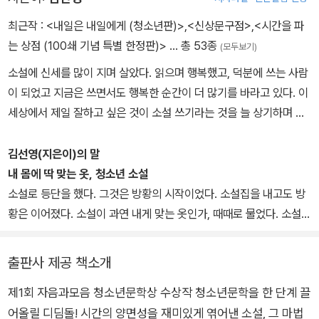
은 반드시 생산적인 결과물을 낳아야 하는 이 시대에 딱 맞는 신이었
최근작 :
<내일은 내일에게 (청소년판)>
,
<신상문구점>
,
<시간을 파
다. 훌륭한 소방대원이었지만 젊은 나이에 죽은 아빠의 못다 이룬 뜻
는 상점 (100쇄 기념 특별 한정판)>
… 총 53종
(모두보기)
을 이어받은 온조는 손님들의 의뢰를 해결해주는 ‘시간을 파는 상
소설에 신세를 많이 지며 살았다. 읽으며 행복했고, 덕분에 쓰는 사람
점’의 주인, 크로노스가 되었다.
이 되었고 지금은 쓰면서도 행복한 순간이 더 많기를 바라고 있다. 이
세상에서 제일 잘하고 싶은 것이 소설 쓰기라는 것을 늘 상기하며 청
시간이란 흐르는 것이지만, 흘러간 시간은 그것으로 끝이 아니다
주에서 살고 있다. 2004년 대전일보 신춘문예에 단편 「밀례」로 등단
했으며, 2011년 『시간을 파는 상점』으로 제1회 자음과모음 청소년문
김선영(지은이)의 말
첫 번째 의뢰인의 닉네임은 ‘네곁에’. 온조의 옆반에서 일어난 PMP
학상을 수상했다. 지은 책으로는 소설집 『밀례』, 청소년 단편집 『바람
내 몸에 딱 맞는 옷, 청소년 소설
분실 사건을 의뢰한다. 훔친 물건을 제자리에 놓아달라는 부탁. 작년
의 독서법』, 장편소설 『신상문구점』 『붉은 무늬상자』 『시간을 파는
소설로 등단을 했다. 그것은 방황의 시작이었다. 소설집을 내고도 방
온조네 학교에서는 MP3 도난 사건이 있었다. 훔친 친구는 야자 시간
상점』 『시간을 파는 상점2: 너를 위한 시간』 『시간을 파는 상점3: 시
황은 이어졌다. 소설이 과연 내게 맞는 옷인가, 때때로 물었다. 소설을
에 바로 들통이 나고 말았고, 그 사실을 안 선생님은 내일 보자는 말로
계 밖의 정원』 『특별한 배달』 『미치도록 가렵다』 『열흘간의 낯선 바
쓸 때 즐겁다기보다는 버겁다는 생각을 했다. 그지없이 넓은 들을 바
시간을 유예시켜 버렸다. 선생님의 내일 보자는 그 말은 어떠한 협박
람』 『무례한 상속』 등이 있다.
라보고 있는 느낌이랄까. 무변광야 속에서 자유롭게 뛰어놀면 될 것
보다도 더한 폭력이 되었다. 그 시간을 견디지 못한 아이는 밤사이 학
출판사 제공 책소개
같았지만 막상 그 앞에 섰을 때의 막막함이 나를 주눅 들게 만들었다.
교 옥상에서 떨어져 죽었다. MP3을 잃어버린 아이는 바로 전학을 갔
제1회 자음과모음 청소년문학상 수상작 청소년문학을 한 단계 끌
그때 눈에 들어오게 된 것이 청소년 소설이다. 품이 딱 맞는 옷을 찾았
고, 학교도 가족도 모두 이 사건을 덮어버렸다. 온조는 또다시 일어난
어올릴 디딤돌! 시간의 양면성을 재미있게 엮어낸 소설, 그 마법
다는 느낌이 들었다. 언젠가는 이 옷이 작다며 갑갑해할 수도 있다. 그
도난사건에 또 한 명의 친구가 그와 같은 죽음을 맞닥뜨릴까봐 몸서