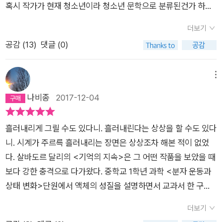
사의 권유였는지는 모르겠지만 말이다.그런 자신의 졸렬함과 수
혹시 작가가 현재 청소년이라 청소년 문학으로 분류된건가 하고
하게 만들었고 그런 식의 문장 구사력과 어휘 사용은 눈살을 찌푸
치스러움에 대해 통렬하게 복수해주고 싶다고 했어. (193쪽)고
다시 확인함.
리게 만들기 충분했다. 다시 말하자면 이 소설이 당시 청소년들
더보기
등학생 누가 대화중에 이런 투로 이야기하는지.공모전에 당선되
사이에서 유행하던 N소설체와 얼마나 다른가, 하는 생각을 품게
공감 (
13
)
댓글 (0)
기 위해서는 우선 '구성이 탄탄해야'한다는 말을 많이 들었다. 일
만들었는데 사소한 연애담이나 일진놀이가 배제된 소설이라는
단 기승전결이 확실해야한다고. 이 책은 그런 면에선 손색이 없
점만 빼면 큰 구별점이 없는 소설인 것이다. 그 말인 즉, 당시 자
다. 시간에 대한 의미도 살리려 노력한 흔적이 보인다. 너무 자주,
메뉴
음과모음 청소년문학상 심사위원들의 눈에는 이 작품에 '청소년
너무 빤히 보여 문제이지만. 참신성이 한참 뒤떨어지는 것이 그것
나비종
2017-12-04
의 시선에서 문제를 바라보았고, 서사를 이끌어 나가는' 것처럼
으로 다 극복이 될 정도로 뛰어난 구성인지는 모르겠다.
보였을지 몰라도 통상적인 1318세대들에게 읽기를 권할 정도로
좋은 소설은 아닌 것이다.『시간을 파는 상점』의 장점은 '시간'을
흘러내리게 그릴 수도 있다니. 흘러내린다는 상상을 할 수도 있다
소재로 한다는 점이다. 거대 담론이자 가장 까다로운 소재인 시간
니. 시계가 주르륵 흘러내리는 장면은 상상조차 해본 적이 없었
개념과 시간의 중요성, 상대성을 어떻게든 이야기에 녹여내려 한
다. 살바도르 달리의 <기억의 지속>은 그 어떤 작품을 보았을 때
노력이 엿보이는 작품이었다. 시간은 금이라는 말과 함께 시간이
보다 강한 충격으로 다가왔다. 중학교 1학년 과학 <분자 운동과
모든 것을 해결해 주지는 않는다는 말, 때론 시간에 발목 잡혀 아
상태 변화>단원에서 액체의 성질을 설명하면서 교과서 한 구석
무 것도 할 수 없는 때가 온다는 말 등 시간에 관련된 상이한 관용
에 그려져 있던 그림이다. 그림을 제시한 이유는 흐를 수 있다는
더보기
어나 속담, 경험담을 다양한 사건들을 통해 보여주고 싶었던 것
단순한 사실을 보여주기 위함이었을 것이다. 하지만 졸다가 번쩍