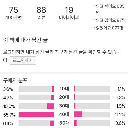
어 눈에 띄는 작품이다. 남들이 하지 않는 것, 하지 못하는 것, 그
시간은 우리를 어디로 데려갈지 모른다
읽고 싶어요 685
75
88
19
런 이야기들을 자신만의 이야기로 되새김질한 다음 자기만의 색
명
100자평
리뷰
마이페이퍼
깔을 입힌 훌륭함에 심사위원들은 우리 청소년문학을 한 단계 끌
읽고 있어요 87명
남편을 잃고 씩씩하게 온조를 길러온 엄마는 환사고(환경을 사랑하는
어올릴 디딤돌이라고 평했다. 스스로 시간을 놓지 않는다면 절망
읽었어요 877명
교사모임)에서 새 동반자를 만난다. 온조의 담임 불곰 선생님이 바로
의 시간은 희망을 속삭이는 시간으로 만들 수 있다 작가 김선영은
그다. 불곰의 염려 가운데 시간을 파는 상점은 온조 개인 상점이 아닌
이 책에 내가 남긴 글
『들뢰즈, 유동의 철학』이라는 책을 통해 시간에 대해 생각하게 되
우리의 상점이 되어가며 더욱 단단해진다.
었다. 과거와 현재의 상호 침투와 상호 연쇄, 우리가 보낸 시간은
로그인하면 내가 남긴 글과 친구가 남긴 글을 확인할 수 있습니
시간을 잡아두고픈 간절함으로 천국의 우편 배달부가 되어 달라는 의
사라지는 것이 아니라 계속 존재한다는 것에 대해 사유할 때, 때
다.
로그인하기
뢰, 자신의 친구가 되어 달라는 가네샤의 의뢰가 계속 이어지는 가운
마침 신문에서 예쁜 중국 여자의 사진과 함께 ‘제 시간을 팝니
데, PMP 분실 사건으로 죽음에 이를 뻔한 친구가 밝혀지고 온조와
다’라는 기사를 보게 되었다. 또한 그때 한 아이의 죽음을 전해 듣
친구들에게 예상치 못한 위기가 또다시 찾아온다…….
구매자 분포
게 되었다. “제 아들과 같은 또래였죠. 야자가 끝날 무렵 도난 사
위기에 내몰리며 위태로운 상황에서도 지혜롭게 답을 찾아가던 아이
10대
1.1%
3.6%
건이 있었는데, 범인으로 지목된 아이에게 선생님은 ‘내일 보
들은 깨닫는다. 시간은 ‘지금’을 어디로 데려갈지 모른다. 분명한 것은
20대
1.3%
4.7%
자’라는 말로 시간을 유예시켰던 모양입니다. 그 아이는 밤사이
시간은 지금의 이 순간을 또 다른 어딘가로 안내해 준다는 것이다. 스
30대
1.9%
10.0%
시간을 견디지 못하고 다음 날 스스로 죽었습니다. 너무 마음이
스로가 그 시간을 놓지 않는다면. 절망의 시간을 우리는 희망을 속삭
40대
11.2%
55.7%
이는 시간으로 만들 수 있다.
아팠습니다. 아들한테 그 말을 전해 듣는 순간 냉장고 앞에 털썩
50대
3.6%
6.4%
온조는 할아버지와 아버지를 용서하고 할아버지와의 식사 자리에 온
주저앉고 말았습니다. 얼마나 그 시간이 견디기 힘들었을까요. 결