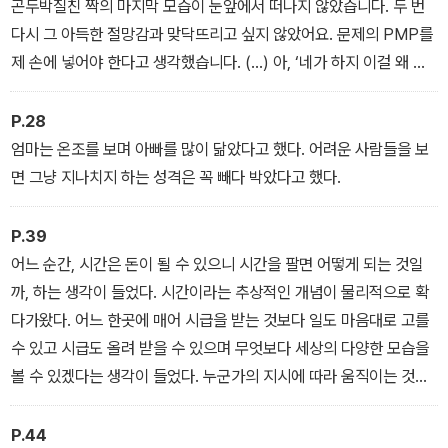
곤두박질친 짝의 마지막 모습이 눈앞에서 떠나지 않았습니다. 두 번
다시 그 아득한 절망감과 맞닥뜨리고 싶지 않았어요. 문제의 PMP를
제 손에 넣어야 한다고 생각했습니다. (…) 아, ‘네가 하지 이걸 왜 굳
이 나한테 시키느냐’라고 반문할 수도 있습니다. 당연히 그렇지요. 제
가 할 수 있다면 했겠지요. 위에도 썼듯이 반 분위기는 활시위를 팽팽
P.28
하게 당겨놓은 것처럼 빈틈을 볼 수 없었고 아이들은 섣불리 말을 꺼
엄마는 온조를 보며 아빠를 많이 닮았다고 했다. 어려운 사람들을 보
내지 않을 뿐 급식 시간에 누가 교실에 있었는지 다 아는 눈치였습니
면 그냥 지나치지 하는 성격은 꼭 빼다 박았다고 했다.
다. 만약 제자리에 돌려놓는 것을 실패한다 하더라도 전혀 뜻밖의 상
황으로 만들어야 하기 때문에 크로노스 님이 필요했던 겁니다. 문제
P.39
의 PMP는 크로노스 님의 사물함에 이미 들어가 있습니다. (…) 되도
어느 순간, 시간은 돈이 될 수 있으니 시간을 팔면 어떻게 되는 것일
록 빨리 제가 지정해준 자리에 그 물건을 갖다 놓으면 크로노스 님과
까, 하는 생각이 들었다. 시간이라는 추상적인 개념이 물리적으로 확
제 거래는 끝납니다. 아, 위험부담 비용을 더 넣었으니 용기 내시길 바
다가왔다. 어느 한곳에 매어 시급을 받는 것보다 일도 마음대로 고를
랍니다.
수 있고 시급도 올려 받을 수 있으며 무엇보다 세상의 다양한 모습을
볼 수 있겠다는 생각이 들었다. 누군가의 지시에 따라 움직이는 것보
다 스스로 판단하고 스스로 운영하는 오너가 되는 것도 매력적이었
다.
P.44