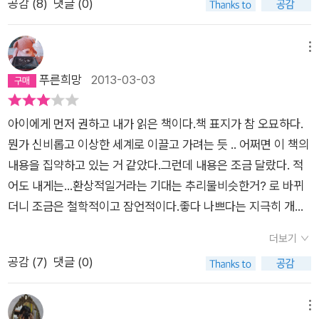
공감 (
8
)
댓글 (0)
같다. 작가로서 체득한 시간 이론이나 개념을 녹여내려 한 점은
눈을 뜬 순간처럼 얼떨떨한 기분이 오랜 여운으로 남았다. 일 분
가상하나 그러한 것들이 서사에 제대로 녹아들지 못했다는 점이
일 초가 철저하게 지켜지는 크로노스의 시간은 한 예술가에 의해
이 작품의 단점으로 남는다. 김선영 작가는 그리스 신화의 태초신
서도 깨뜨려질 수 있었다. 그것은 용기이며 고정 관념을 향한 과
메뉴
인 우라노스(하늘)와 가이아(대지) 사이에서 태어난 티탄족의 막
감한 도전이었다. 카이로스의 시간은 크로노스의 시간과 대비되
푸른희망
2013-03-03
내 아들 크로노스를 주변 모티프로 가져왔다. 크로노스는 그리
는 개념이다. 달리의 상상력은 바로 이 카이로스의 시간을 담고
스 신화 속에서 가이아의 부탁을 받아 거대한 낫으로 우라노스의
있었다. 카이로스의 시간이 가지는 의미를 가슴 찡하고 따뜻하게
아이에게 먼저 권하고 내가 읽은 책이다.책 표지가 참 오묘하다.
성기를 잘라버린 신으로 알려져 있다. 제우스의 아버지이기도 한
그린 소설을 만났다. 소설 속 이야기를 따라가면서 <기억의 지속
뭔가 신비롭고 이상한 세계로 이끌고 가려는 듯 .. 어쩌면 이 책의
크로노스는 우라노스의 저주를 받아 아들 제우스에 의해 지하 세
>을 떠올렸다. 그림 속으로 빨려들어가 시계 아래에 묘사된 눈을
내용을 집약하고 있는 거 같았다.그런데 내용은 조금 달랐다. 적
계인 타르타로스에 갇히고 만다. 이 소설에서는 크로노스를 시간
감고 있는 인간이 된 듯했다. 여기저기 널브러진 시계 안에는 내
어도 내게는...환상적일거라는 기대는 추리물비슷한거? 로 바뀌
을 관장하는 신으로 두어 '상점'의 대표 아이콘으로 사용했는데,
주변에 있는 사람들과의 시간이 담겨있었다. 그들과의 시간을 천
더니 조금은 철학적이고 잠언적이다.좋다 나쁘다는 지극히 개인
'시간'을 다룬다는 점에서 크로노스와 온조를 동일선 상에 놓은
천히 음미했다. 왜 이제야 이 소설을 만났을까 싶다가도 이제라도
적인 판단이므로 넘어가자.아이는 책이 재미없다고 했다.하긴 시
것 같지만 둘 사이의 간극이 너무 크다는 것이 문제였다.게다가
만나서 얼마나 다행이냐며 배시시 웃었다. 바싹 마른 식물의 뿌리
더보기
간이라는 추상적인 개념과 사유가 아직 채 중학교도 못간 아이에
매력적으로 다가왔던 제목의 의미가 단순한 심부름 센터의 역할
가 물기를 흠뻑 빨아들이듯이 작가가 전하고자 하는 메시지를 내
공감 (
7
)
댓글 (0)
게는 어려웠으리라그리고 이야기 자체는 술술 넘어가지만 중간
에 그쳤다는 점도 아쉽다. 10대의 온조가 스스로 할 수 있는 아르
안으로 끌고 들어왔다.추리 기법을 사용해서일까. 처음 얼마간은
중간 잠언적인 이야기가 자꾸 맥락을 툭툭 끊어버린다,.청소년 소
바이트를 찾아낸 것이 심부름 센터를 벤치마킹 한 시간을 파는 상
『나미야 잡화점의 기적』을 떠올렸다. 『나미야 잡화점의 기적』에
설을 읽으면 내용이 한결같다.아버지의 부재 혹은 있어도 배경씩
메뉴
점이라는 것은 억지스러우나 신선한 발상이었다. 그러나 온조가