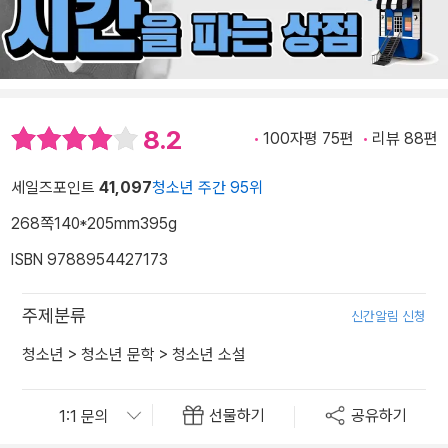
8.2
100자평 75편
리뷰 88편
세일즈포인트
41,097
청소년 주간 95위
268쪽
140*205mm
395g
ISBN 9788954427173
주제분류
신간알림 신청
청소년
>
청소년 문학
>
청소년 소설
선물하기
공유하기