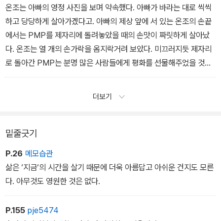
얼마나 많은 사람들이 시간을 사갈까? 사람들마다 그들 앞에 놓인 시
온조는 아빠의 영정 사진을 보며 약속했다. 아빠가 바라는 대로 씩씩
간의 모습은 그들의 수만큼 다를 것이다. 그렇다면 앞으로 만날 시간
하고 당당하게 살아가겠다고. 아빠의 제상 앞에 서 있는 온조의 손끝
도 그들의 다변적인 모습만큼 다채로울 것이다. 시간을 판다……. 생
에서는 PMP를 제자리에 돌려놓았을 때의 손맛이 짜릿하게 살아났
각할수록 묘한 끌림이 있었다.
다. 온조는 열 개의 손가락을 옴지락거려 보았다. 미끄러지듯 제자리
로 돌아간 PMP는 분명 많은 사람들에게 평화를 선물해주었을 것이
다. 온조는 아빠에게 자랑하고 싶었다. 나도 누군가를 위해 움직였다
고. 어쩌면 어떤 한 생명을 구했을지도 모른다고. 아빠처럼.
더보기
밑줄긋기
P.26
메모습관
삶은 ‘지금‘의 시간을 살기 때문에 더욱 아름답고 아쉬운 건지도 모른
다. 아무것도 영원한 것은 없다.
P.155
pje5474