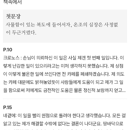
책속에서
주인공 온조는 인터넷 카페에 ‘크로노스’라는 닉네임을 달고 ‘시간을
파는 상점’ 을 오픈한다. 훌륭한 소방대원이었지만 젊은 나이에 죽은
첫문장
아빠의 못다 이룬 뜻을 이어받은 온조는 손님들의 의뢰를 해결해주는
사물함이 있는 복도에 들어서자, 온조의 심장은 사정없
‘시간을 파는 상점’의 주인, 크로노스가 되었다. 첫 번째 의뢰인의 닉
이 두근거렸다.
네임은 ‘네곁에’. 온조의 옆반에서 일어난 PMP 분실 사건을 의뢰한
다.
P.10
크로노스 : 손님이 의뢰하신 이 일은 사실 제겐 첫 번째 일입니다. 이
훔친 물건을 제자리에 놓아달라는 부탁이었다. 작년 온조네 학교에서
렇게 난감한 일이 있으리라고는 미처 생각하지 못했습니다. 제 상점
는 MP3 도난 사건이 있었다. 훔친 친구는 야자 시간에 바로 들통이
이 이렇게 불온한 일에 쓰인다면 전 카페를 폐쇄하겠습니다. 제 의도
나고 말았고, 그 사실을 안 선생님은 내일 보자는 말로 시간을 유예시
는 카페 대문에도 밝혀놓았듯이 사람들에게 도움이 되고 제가 그 일
켜 버렸다. 선생님의 내일 보자는 그 말은 어떠한 협박보다도 더한 폭
을 함으로써 저에게도 금전적인 도움은 물론 정신적 보람까지 얻고자
력이 되었다. 그 시간을 견디지 못한 아이는 밤사이 학교 옥상에서 떨
한 것입니다. 이 세 가지가 온전히 성립되지 않는다면 저는 절대 행동
어져 죽는데….
하지 않을 겁니다.
P.15
네곁에: 이 일을 빨리 원점으로 돌려야 한다고 생각했습니다. 모든 걸
알고 있는 제가 해결할 수밖에 없다는 결론이 나더군요. 땅바닥으로