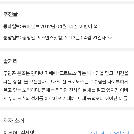
추천글
동아일보:
동아일보 2012년 04월 14일 '어린이 책'
중앙일보:
중앙일보(조인스닷컴) 2012년 04월 21일자
줄거리
주인공 온조는 인터넷 카페에 ‘크로노스’라는 닉네임을 달고 ‘시간을
파는 상점’ 을 오픈한다. 고대의 신 크로노스는 턱수염을 다보록하게
달고 있는 노인이다. 등에는 커다란 천사의 날개를 달고 있지만 아버
지 우라노스의 성기를 하르페로 거세하고, 제 능력보다 뛰어난 아들
이 태어난다는 말에 레아가 낳은 자신의 핏덩이를 심장부터 집어삼키
는 무시무시한 힘을 지닌 신이다. 시간의 경계를 나누고 관장하는 크
저자 소개
로노스야말로 온조가 생각했던 물질과 환치될 수 있는 진정한 시간의
신이었다. 시간을 분초 단위로 조각내어 철저하게 계산된 시간 운용
지은이:
김선영
저자파일
신간알림 신청