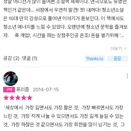
거? 뭐 그런 속된 실망도 했다.내 시간을 내어서 누군가에게 도움
정말 어디선가 많이 들어본 소설책 제목이다. 연극으로도 유명한
모든 것을 설득시켜주리라 생각한 건 아니겠지.서사가 가지는 힘
라는 생각을 해본 적이 없다. 40대 후반으로 달려온 많은 시간동
계의 시간이 맞을까? 시간을 판다니까 판타지 소설 장르일까? 표
이 되는 일을 하는 것그래서 누군가가 도움을 받고 좋아지는 것
책인거 같은데... 서점에서 우연히 발견! 겟! 내꺼다! 청소년소설
보다는 개개의 사건이 가지는 몰입력이 좋은 소설이었다. 사건과
안 나는 자주 숨이 찼고 늘 헉헉대며 하루를 마무리했다. 올해가
지만으로도 충분히 독자의 호기심을 불러 일으킬만했다.요즘 대
뭐 좋다.그런데 자꾸 읽다가 끊어진다.후기를 보면 손에서 놓을수
은 10대 만의 감성으로 풀어낸 이야기가 돋보인다. 이 책에서도
사건 사이에 유기적 흐름도 관계도 없어 아쉽기는 했지만 '시
되어서야 겨우 내 걸음으로 시간을 걸어가는 기분을 느낄 수 있었
한민국의 성장소설은 좀 어둡다. 청소년들의 현실을 소설에 나타
없을 만큼 흡입력이 있다는 평도 있지만 나의 수준이 그리 높지
청소년 에너지를 느낄 수 있었다. 오랜만에 청소년 문학을 즐겨보
간'에 대한 꾸준한 어필과 개념적 설명 같은 것들이, 개개의 사건
다. 출근하는 순간 퇴근하고 싶어지게 만드는 시간, 퇴근 후 따뜻
내려하니 왕따, 부적응, 학교 폭력으로 어둡고, 잔인한 장면의 노
않아서인지 나는 자꾸 책에서 손을 놓는다.숨겨놓은 이야기는 알
자. 축 개업!, 시간을 파는 상점주인공 온조! 돈을 벌기위해 '시
을 통해 조금씩 성장하고 주변을 되돌아보는 온조의 태도가 따뜻
한 아메리카노를 앞에 두고 책을 읽고 글을 쓰는 시간이다. 사람
출 일색이다. 가만히 생각해보면 희망으로 가득 차야 할 청소년시
만하게 풀리고 내곁에서... 라는 아이디나 강토 이야기같은 거 ...
간을 파는 상점'이란 카페를 개설한다. '크로노스'라는 닉네임을
하게 다가온 소설이다. 김선영 작가는 온조만큼이나 긍정적인 마
들은 나로부터 서로를 방해하지 않을 만큼 적당한 간격으로 앉아
기가 심각하게 그려지는 현실이 슬퍼서 성장 소설 읽기가 겁이 나
더보기
그리고 자꾸 풀어놓으려는 이야기들은 헷갈린다. 시간에 관한 생
사용해서 손님? 고객들의 고민이나 심부를을 대신 해주는 독특
인드를 가진 작가임에 틀림없다. 지나치게 손을 많이 내밀고, 지
듬성듬성 그들의 시간을 보내고 있다. 이어폰에서는 좋아하는 음
는 것이 사실이다. 그런데 '시간을 파는 상점'에는 바람직한 생각
공감 (
2
)
댓글 (1)
각이라든다 등등은 시간은 금이다.시간을 소중히하라.. 그런 이야
한 카페이다. 심부름 센터랄까? 발칙한 생각을 한 여고생 온조가
나치게 따뜻한 시선으로 바라보며, 지나치게 긍정적인 어투로 모
악이 흘러나와 목도리처럼 뒤통수를 감싼다. 온전한 내 시간, 스
을 가지고 자신의 자리에서 꿋꿋하게 이상을 키워 나가는 아이들
기를 들으며 자랐고 머리가 커서는 누구에게나 시간은 공평하다
이런 카페를 개설하게 된 계기는 무엇일까?'시간을 파는 상점'에
든 것을 감싸려 하는 데 부러 그러지 않았으면 좋겠다. 십대들의
스로에게 주는 뭉클한 행복이다.‘기계 대신에 사람이 들어오고 사
이 주인공이다. 그러다보니 쓸데 없이 얼굴 주름 만들어가며 슬퍼
다만 어떻게 쓰느냐가 다를 뿐이라는 것그리고 내가 보낸 시간들
서 '시간'이란 다소 철학적일 수 도 있다. 시간은 무형의 철학적 소
메뉴
언어를 무리해 따라하지 않았으면 좋겠고, 사건을 하나의 에피소
람이 가지고 있는 미덕들이 살아나. 시간이 나를 위해 움직인다고
하거나 노여워하지 않아도 되니 읽는 내내 즐거웠다. 소방관이었
이 모여서 나 자신이 된다는 것그렇게 시간에 대한 잠언들이 늘어
재를 통해 청소년의 고뇌, 방황, 아픔을 극복해가는 의미를 가진
프리즘
2014-07-15
드로 남겨두지 않았으면 좋겠다. 각각의 에피소드들은 '시간'이라
해야 하나? 시간이 나를 지배하는 것이 아니라 내 뒤로 물러나 있
던 아버지가 돌아가시고 힘들게 추억을 되앂으며 살아가는 온조
갈 수록시간은 자꾸 흘러간다. 손가락사이에서 빠져나가는 모래
다. 그래서 특별히 시간이라는 다소 관념적일 수도 있는 소재를
는 모티프 아래 하나의 서사로 구성되지 못했다. 에피소드 각각의
는 듯한 느낌 같은 거야.(p65)’ 휴대폰도 연락처도 없는 강토 할
이지만 밝고 건전한 생각으로 온조를 보호하고 자라게 해 주는 엄
처럼 좋은 책인거 같은데 자꾸 겉돈다는 느낌어쩌면 내가 좋은 독
택한 이유이다. 추리소설 기법은 소설의 재미를 위해 생각하게
흥미요소와 재미요소, 교훈과 몰입력은 상당했지만 단지 그 뿐.
아버지가 하신 말씀이다. 친정 엄마 생각이 났다. 엄마는 휴대폰
마가 계셔서 중심을 잃지 않고 자라는 청소년이 된 듯 싶다. 주변
'세상에서 가장 길면서도 가장 짧은 것, 가장 빠르면서도 가장
자가 아니어서일지도 모르고 작가가 할말이 많고 그걸 자꾸 풀어
된 것이라고 한다. 추리소설이라는 생각을 전혀하지 못했는데 이
서사 전체적인 흐름이나 맥락, 설득력은 상실된 불완전한 소설이
이 없다. 괜히 구속받는 것 같다 시며 일부러 마련하지 않으신다.
의 친구를 사랑하고, 크로노스적 시간을 카이로스적 시간으로 바
느린 것, 가장 작게 나눌 수 있으면서도 가장 길게 늘일 수 있는
놓고 싶어하는 조급함때문은 아닐까 하는 핑계도 대보고나중에
야기의 힘은 긴장감이 가미될 때 배가된다는 생각으로 익명의 사
었다.
여행이라도 다녀오실 때면 정작 당신은 태연하고 여유 있는데 주
꾸어 가며 보람된 일을 하기 위해 애쓰는 온조를 만나고, 그 온조
것, 가장 하찮은 것 같으면서도 가장 회한을 많이 남기는 것, 그
시간나면 천천히 다시 읽어봐야겠다 차라리 아주 상투적으로 재
람들이 점차 모습을 드러내는 것으로 설정한다. 특히 요즘 매체는