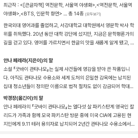
최근작 :
<[큰글자책] 역전문학, 서울역 야생화>
,
<역전문학, 서울역
야생화>
,
<BTS, 인문학 향연>
… 총 14종
(모두보기)
한국외대 영어과를 졸업하고, 서강대학교 대학원에서 영문학 박사 학
위를 취득했다. 20년 동안 대학 강단에 섰지만, 지금은 문학평론가의
길을 걷고 있다. 영어를 가르치면서 한글의 맛을 새롭게 알게 됐고, 영
문학을 가르치면서 한국문학을 다시 읽게 됐다. 영어와 한글, 영문학
과 한국문학을 맞대어 연구하는 비교문학에 관심을 쏟고 있다. 저서
안나 페레라(지은이)의 말
로는 『이야기 고물상』, 『BTS, 인문학 향연』, 『역전문학, 서울역 야생
소설 『굿바이 관타나모』는 실제 사건들에 영감을 받아 쓴 작품입니
화』, 『지리산에 길을 묻다』(공저), 역서로는 『굿바이 관타나모』, 『마
다. 아직도 관타나모 수용소와 세계 도처의 은밀한 감옥에는 납치된
르크스가 옳았던 이유』 등이 있다.
십대 청소년들이 정의란 이름으로 법적 절차도 없이 감금되어 학대받
고 있습니다.
박경장(옮긴이)의 말
안나 페레라의 『굿바이 관타나모』는 열다섯 살 파키스탄계 영국인 칼
리드가 가족과 함께 모국 파키스탄 방문 중에 미국 CIA에 고용된 현
지인에게 9.11 테러 용의자로 납치되어 2년간 관타나모 수용소에서
겪은 역경에 관한 소설이다. 비록 소설 속 주인공 칼리드는 실존 인물