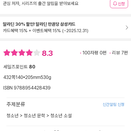
관심 저자, 시리즈의 출간 알림을 받아보세요
신청
알라딘 30% 할인! 알라딘 만권당 삼성카드
카드혜택 15% + 이벤트혜택 15% (~2025.12.31)
8.3
100자평 0편
리뷰 7편
세일즈포인트
80
432쪽
140*205mm
530g
ISBN 9788954428439
주제분류
신간알림 신청
청소년
>
청소년 문학
>
청소년 소설