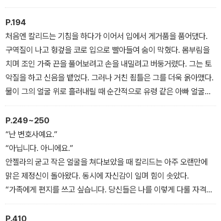
몸이 얼어붙을 정도로 추워 그의 몸은 발작을 하듯 떨려서 손으로 자
신의 몸을 가릴 수조차 없었다.
P.194
처음엔 칼리드는 기침을 하다가 이어서 입에서 게거품을 품어댔다.
구역질이 나고 헝겊을 코로 입으로 빨아들여 숨이 막혔다. 몸부림을
치며 조인 가죽 끈을 풀어보려고 손을 내밀려고 버둥거렸다. 그는 토
악질을 하고 신음을 뱉었다. 그러나 거친 죔틀은 그를 더욱 옭아맸다.
물이 그의 얼굴 위로 흘러내릴 때 순간적으로 유령 같은 아빠 얼굴이
죽어가는 그의 마음속에 스쳐갔다.
아빠, 도와줘요. 저들이 나를 죽이지 못하게 해주세요.
P.249~250
팔딱거리는 숨이 코앞에 있지만 닿을 수 없었다. 그의 입은 그것을 잡
“난 변호사예요.”
으려고 필사적으로 벌어졌다. 기침을 해대며 쏟아지는 물을 내뱉고
“아닙니다. 아니에요.”
숨을 쉬려 했지만 목은 뻣뻣이 굳어갔다. 물 한줄기가 그의 귀를 때렸
안젤라의 굳고 작은 얼굴을 쳐다보았을 때 칼리드는 아주 오랜만에
다.
맑은 제정신이 돌아왔다. 동시에 자신감이 일며 힘이 솟았다.
“네가 아는 것을 말해!”
“가족에게 편지를 쓰고 싶습니다. 당신들은 나를 이렇게 다룰 자격이
광기 들린 남자가 외쳤다.
없습니다. 나를 유죄로 인정한 판사님이 있습니까? 있으면 내게 말해
보세요. 나는 어떤 군사교육이나 훈련을 받아본 적이 없습니다. 아무
P.410