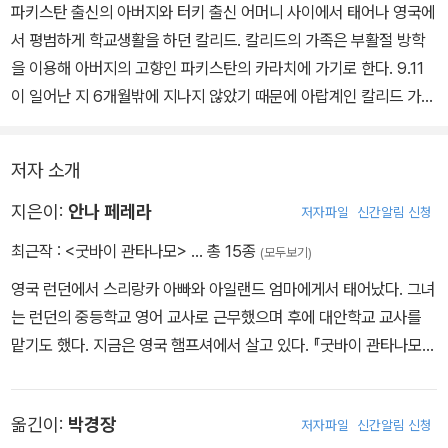
파키스탄 출신의 아버지와 터키 출신 어머니 사이에서 태어나 영국에
서 평범하게 학교생활을 하던 칼리드. 칼리드의 가족은 부활절 방학
을 이용해 아버지의 고향인 파키스탄의 카라치에 가기로 한다. 9.11
이 일어난 지 6개월밖에 지나지 않았기 때문에 아랍계인 칼리드 가족
에게 그곳은 위험할 수도 있었다. 낯선 카라치 거리에서 우연하게 데
모대에 섞여들었던 칼리드는 집에 돌아와 괴한들에게 납치당하고 칸
저자 소개
다하르(아프가니스탄 동남부의 도시) 수용소를 거쳐 ‘관타나모 수용
소(쿠바 남동쪽 관타나모 만에 설치된 미 해군 기지 내 수용소)’로 가
지은이:
안나 페레라
저자파일
신간알림 신청
게 된다. 그 과정에서 자신이 테러분자로 오인 받았다는 사실을 알게
최근작 :
<굿바이 관타나모>
… 총 15종
(모두보기)
되고, 갖은 고문과 인권 유린에 시달린다……. 가족들의 끊임없는 노
영국 런던에서 스리랑카 아빠와 아일랜드 엄마에게서 태어났다. 그녀
력으로 2년이 지난 후에야 겨우 집으로 돌아오게 된 칼리드는 사람들
는 런던의 중등학교 영어 교사로 근무했으며 후에 대안학교 교사를
앞에서 관타나모 수용소의 실상을 알리고, 힘겹게 일상생활에 적응하
맡기도 했다. 지금은 영국 햄프셔에서 살고 있다. 『굿바이 관타나모』
려 노력한다.
는 그녀가 처음 쓴 청소년소설이다. 사진출처 - 자음과모음 제공
옮긴이:
박경장
저자파일
신간알림 신청