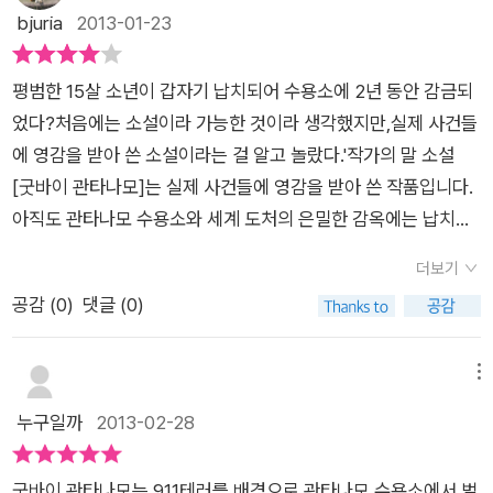
나지 않는 평범한 소년 칼리드. 전혀 나에게는 생각조차 할 수 없
bjuria
2013-01-23
들이 정의란 이름으로 법적 절차도 없이 감금되어 학대받고 있다
는 수용소 생활이다. 정상적인 생활조차 할 수 없는 곳.범죄자들
는 생각을 하면 구역질이 난다는 것이었습니다.미국 CIA에 고용
이 갇혀있는 수용소이다 하지만 어린 학생에게는 정말 가혹한 공
된 현지인에게 9.11 테러 용의자로 납치되어 2년간 관타나모 수
평범한 15살 소년이 갑자기 납치되어 수용소에 2년 동안 감금되
간. 자신은 테러범이 아닌 15살 학생이라는 외침은 그 누구도 받
용소에서 겪은 역경은 끝없이 이어지는 심문과 고문에 대한 생생
었다?처음에는 소설이라 가능한 것이라 생각했지만,실제 사건들
아 주지 않는다.이것은 억울함을 넘어서서 정말 내 인생이 무너지
한 묘사는 철저한 사실에 점점 빠젿르수밖에 없고 또한 칼리드의
에 영감을 받아 쓴 소설이라는 걸 알고 놀랐다.'작가의 말 소설
는 듯 한 느낌일 것이다.또래는 눈 씻고 찾아볼 수도 없고 나는 사
고문당한 머릿속을 어찌도 글로 표현을 했는지가 생생하게 다가
[굿바이 관타나모]는 실제 사건들에 영감을 받아 쓴 작품입니다.
람 취급을 해주지 않는 수용소.적나라하게 관타나모 수용소의 생
왔습니다,한 장 한 장은 분노로 다가오다가도 내가 그런한 지역게
아직도 관타나모 수용소와 세계 도처의 은밀한 감옥에는 납치된
활과 끔찍한 간수들의 태도는 그저 제 3자의 관점으로보는 나조
가지 아니 살질 않아서 당행이라는 안도를 느끼고 있다는 생각이
십대 청소년들이 정의란 이름으로 법적 절차도 없이감금되어 학
차도 소름이 끼치고 잔인하다.그것을 몸소 겪고, 전혀 금시초문인
더보기
들었다.고문속에서 머릿속으로 아빠, 도와줘요. 저들이 나를 죽이
대받고 있습니다.'앞부분에 주인공인 칼리드의 너무나 평범하고
사건에 휩쓸리게 된 칼리드에게는 얼마나 가혹할까. 요즘에도 문
공감 (
0
)
댓글 (0)
지 못하게 해주세요.라고 필사적으로 말로 끄내지못할 정도로 괴
일상적인 생활이 나온다.그래서 도대체 어떻게 수용소로 끌려가
제가 되고 있는 인종간, 문명간, 종교간 갈등 문제.그 문제에 휩쓸
로운 그아이.관타나모에서 영국에 있는 선생님에게 쓴 편지에서
게 되는지 궁금했다.칼리드는 어느 15살 소년 답게 축구를 좋아
린 학생 칼리드, 이 칼리드는 어떤 학생이나 사람을 지칭하는 것
칼리드는 말한다. '...내가 여기서 배운게 있다면, 미움은 아무것도
하고 학교 성적을 걱정하고 컴퓨터 게임을 좋아한다.엄마는 터키
메뉴
뿐만 아니라갈등 사이에 무고하게 희생하고 그 가혹함을 겪게 된
바꿀 수 없다는 사실입니다. 미움 받은 사람은 그 미움을 무시할
출신이고 아빠는 파키스탄 출신이고 자신은 영국인인 15세 칼리
누구일까
2013-02-28
모든 사람들과 나라를 표현하는걸꺼다. 칼리드를 통하여 작가는
선택권을 갖고 있습니다. 하지만 미워하는 사람은 자신의 그 격한
드는 어느 날,집안의 일로 처음으로 파키스탄에 가게 된다.그리고
무엇을 보여주고 싶었을까.인권 존중 따위 찾아 볼수 없는 관타나
감정에 압도될 뿐입니다. 그러니 누가 진 사람일까요? 매번 상처
그곳에서 이유도 모른체 집에서 납치되어 온갖 고문을 당한다.비
모 수용소의 모습만을 보여주고 싶었던걸까? 칼리드는 살고 있
굿바이 관타나모는 911테러를 배경으로 관타나모 수용소에서 벌