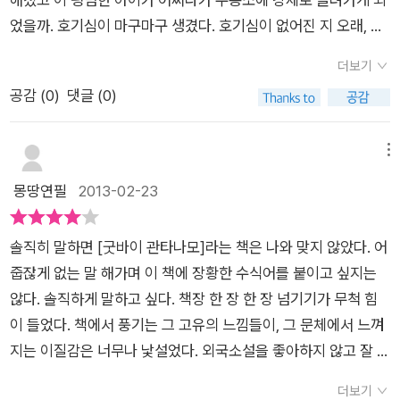
받아들이게 되니 벅차면서도 안심하고 있는 내가 반성되었다. 문
하는 생각이 들었다.단지 오해만으로 2년 동안 심한 고문을 받으
각이 만연한 나의 정신을 한번쯤 흔들어 깨워주는 소설이있다.우
었을까. 호기심이 마구마구 생겼다. 호기심이 없어진 지 오래, 나
명사회의 숨겨져 있는 잔혹함을 겪었을 생각에 가슴이 먹먹해진
면서 수용소에 있어야 한다는 것은 보통사람들로서는 남부럽지
리에게 한동안 청소년 소설은 학교 폭력,자살,학업이라는 틀에서
는 칼리드가 겪은 상황에 분노, 안타까움은 물론이거니와 불안감
다..
않은 돈을 준다하더라도 하기 싫은 일일 것이다. 그런데 이런 사
더보기
벗어나지 못한 이야기뿐이었는데 굿바이 관타나모를 읽으면서
까지 들었다. 칼리드는 아빠가 없어지고 걱정이 되어 찾아나서는
람들이 한둘이 아니라니... 책을 읽으면서 사람의 편견이란 바꾸
공감 (
0
)
댓글 (0)
나에서 우리 그리고 다른 이들을 볼수 있는 큰 시야를 가지게 된
과정에서 테러범으로 몰리게 되어 수용소로 끌려가게 된다. 평범
기 힘든 것이라는 생각이 들었다.이 책은 나에게 평소에 여러 가
기회이었다.
하기 그지없었던 칼리드는 표현할 수 없을 정도의 큰 좌절과 아픔
지 편견을 가지고 살아가는 나에게 이런 하나하나의 편견이 그 사
을 겪게 된다. 이유도 영문도 없이 끌려간 칼리드는 많은 고문을
메뉴
람의 삶 자체를 바꿔버릴 수 있다는 점에서 충격을 주었다.자신의
받고 육체적인 고통에 시달리지만, 나는 그가 ‘혼자’ 라는 정신적
몽땅연필
2013-02-23
죄가 없다고 말하는 칼리드에게 고문을 하고 있지도 않은 죄를 자
고통을 더욱 견딜 수 없을 것 같다는 생각이 들었다. 칼리드에게
백하게 만들었던 사람들이 지금까지의 내가 아니였던가? 내 주
는 가정이 있었고, 친구들이 있었다. 하지만 그 곳에선 아무도 없
위에는 칼리드가 없는가? 하고 말이다.
솔직히 말하면 [굿바이 관타나모]라는 책은 나와 맞지 않았다. 어
었다. 칼리드는 가족들의 무한한 노력으로 2년 뒤에야 겨우 집으
줍잖게 없는 말 해가며 이 책에 장황한 수식어를 붙이고 싶지는
로 돌아오게 된다. 돌아 온 후에는 많은 사람들에게 잔혹한 관타
않다. 솔직하게 말하고 싶다. 책장 한 장 한 장 넘기기가 무척 힘
나모 수용소의 실상을 알리고, 일상 생활 속에서 희망을 발견하며
이 들었다. 책에서 풍기는 그 고유의 느낌들이, 그 문체에서 느껴
살아가는 모습을 보여준다. 마지막에 아버지의 구두를 닦아주는
지는 이질감은 너무나 낯설었다. 외국소설을 좋아하지 않고 잘 읽
칼리드에게서 행복을 발견할 수 있어서 나 또한 행복했고, 감사했
지 않기 때문에 그런 것이다. 하지만 그것은 단지 책에서 느끼는
다. 칼리드를 보면서 내가 살아가는 삶에 불평하지 않고 감사하면
더보기