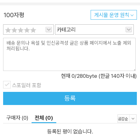
세기 현대 문명에서도 여전히 진행 중이기 때문이다. 『굿바이 관
타나모』는 관타나모 수용소라는 시사적이고 의미 있는 소재를 선
100자평
게시물 운영 원칙
택해 충분히 설득력 있으면서도 소설적 재미도 갖춘 작품으로 연
카테고리
결시켰다. 문명 간 충돌이 아니더라도 국가 폭력에 의한 아픈 외
상을 갖고 있는 한국 독자들에게도 많은 시사점을 줄 수 있는 소
설이다.
현재
0
/280byte (한글 140자 이내)
스포일러 포함
등록
구매자 (0)
전체 (0)
등록된 평이 없습니다.