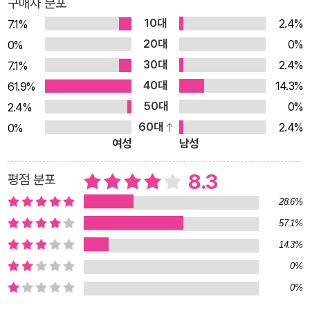
구매자 분포
적인 신념과 문화를 못마땅하게 여길 정도로 자신이 영국인임을
10대
2.4%
7.1%
당연시 한다. 하지만 방문한 파키스탄에서 칼리드는 테러범으로
20대
0%
0%
오인 받고 관타나모 수용소로 끌려가게 된다. 열다섯 살에서 열일
30대
2.4%
7.1%
곱 살을 통과하는 한 소년의 시각에서 바라본 관타나모 수용소는
40대
14.3%
61.9%
무슬림 탄압이나 9.11 테러에 대한 보복이라는 사회적인 측면보
50대
0%
2.4%
다는 개인적인 억울함이 앞선 이해하지 못할 대상이다. 주인공은
60대
2.4%
0%
머리보다는 몸과 마음으로 이 사건을 겪기에 독자들에게는 오히
여성
남성
려 국가, 인종, 종교, 문명의 폭력과 야만이 끔찍할 정도로 솔직하
게 전달된다. 인간이 만든 거대한 국가 조직과 문명의 폭력은 간
8.3
평점 분포
수들이 가하는 끝없이 단순하게 반복되는 심문과 고문으로 대변
28.6%
된다. 칼리드는 “나는 열다섯 살이에요. 나는 아무 짓도 안 했어
57.1%
요.”라고 토로하지만 번번이 그 외침은 대상을 잃고 좌절된다. 칼
14.3%
리드는 선택과 상관없이 무슬림으로 태어났고, 9.11이라는 테러
0%
가 일어난 시기에 우연히 고국을 방문했다. 이러한 일은 여전히
0%
누구에게나 있어날 수 있다. 문명 간, 민족 간, 인종 간 갈등은 21