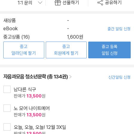
선물하기
공유하기
새상품
-
eBook
-
출간 알림 신청
중고상품 (16)
1,600원
중고
중고
중고 등록
알라딘에 팔기
회원에게 팔기
알림 신청
자음과모음 청소년문학 (총 134권)
신간알림 신청
남다른 식구
판매가
13,500
원
노 모어 나이트메어
판매가
13,500
원
오늘, 오늘, 오늘! 12월 3X일
판매가
13,500
원