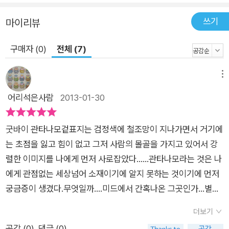
쓰기
마이리뷰
구매자 (0)
전체 (7)
메뉴
어리석은사람
2013-01-30
굿바이 관타나모겉표지는 검정색에 철조망이 지나가면서 거기에
는 초점을 잃고 힘이 없고 그저 사람의 몰골을 가지고 있어서 강
렬한 이미지를 나에게 먼저 사로잡았다......관타나모라는 것은 나
에게 관점없는 세상넘어 소재이기에 알지 못하는 것이기에 먼저
궁금증이 생겼다.무엇일까....미드에서 간혹나온 그곳인가...별의
별 생각이 들었다.찾아보니 비명소리가 나는 장소로 미국법도 국
더보기
제법도 적용받지 않는 무법천지 '관타나모'수감자 780명중 220
공감 (
0
)
댓글 (0)