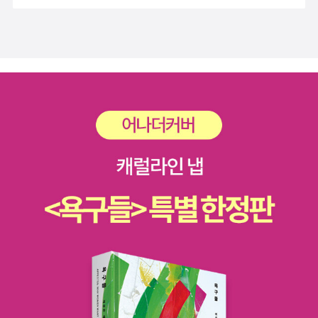
게 된다. 고작 15살밖에 되지 않은 소년이 고문을 받고 밥을 먹지
못하고 사랑하는 가족들과 떨어져 지내야하는 상황이 닥친 것이
다. 칼리드는 고통을 참지 못하고 자신의 팔을 깨무는 등 자해를
시도하지만 실패하고 만다. 대체 자신을 이곳에 왜 데려왔는지 물
어보지만 “넌 스파이야. 네가 알고 있는 것을 다 말해. 그러면 집
에 보내주지.” 같은 말도 안 되는 대답뿐이었다. 자신의 누명을 벗
기고 싶어 하는 칼리드의 심정이 문자를 넘어서 그 이상의 것으로
고스란히 전해졌다. 상대방의 말은 들어보지도 않고 본인들의 마
음대로 판단을 내리는, 그것이 곧 법이고 정의라 생각하는 수용소
의 사람들에게서 역방향으로 흐르는 평화가 보였다. 끊임없는 감
금과 고문으로 힘들어 할 때 쯤 적십자 회원을 통해 보낸 엽서가
부모님께 도착하고 칼리드의 석방을 위해 영국의 시민들과 그의
가족들은 온 힘을 쏟는다. 그로인해 그는 석방할 수 있게 되었고
비록 2년이란 긴 세월이 흘렀지만 자유란 단어는 그의 뒤를 따랐
다. 알고 보니 이 책은 실화를 바탕으로 지어진 책이라고 한다. 이