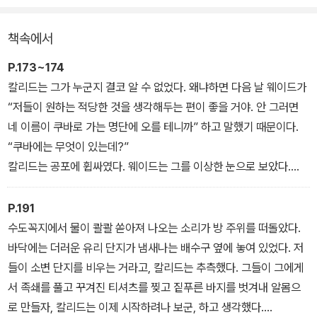
에게 그곳은 위험할 수도 있었다.
책속에서
낯선 카라치 거리에서 우연하게 데모대에 섞여들었던 칼리드는 집에
돌아와 괴한들에게 납치당하고, 칸다하르 수용소를 거쳐 ‘관타나모
P.173~174
수용소’로 가게 된다. 그 과정에서 자신이 테러분자로 오인 받았다는
칼리드는 그가 누군지 결코 알 수 없었다. 왜냐하면 다음 날 웨이드가
사실을 알게 되고, 갖은 고문과 인권 유린에 시달리게 되는데….
“저들이 원하는 적당한 것을 생각해두는 편이 좋을 거야. 안 그러면
네 이름이 쿠바로 가는 명단에 오를 테니까” 하고 말했기 때문이다.
“쿠바에는 무엇이 있는데?”
칼리드는 공포에 휩싸였다. 웨이드는 그를 이상한 눈으로 보았다.
“칸다하르는 관타나모 항구로 가기 전에 임시로 잡아두는 중간 간이
역 같은 곳이야. 캠프 엑스레이(X-Ray)는 이제 폐쇄됐어. 네가 가게
P.191
될 새로운 시설은 캠프 델타(Delta)야.”
수도꼭지에서 물이 콸콸 쏟아져 나오는 소리가 방 주위를 떠돌았다.
바닥에는 더러운 유리 단지가 냄새나는 배수구 옆에 놓여 있었다. 저
들이 소변 단지를 비우는 거라고, 칼리드는 추측했다. 그들이 그에게
서 족쇄를 풀고 꾸겨진 티셔츠를 찢고 짙푸른 바지를 벗겨내 알몸으
로 만들자, 칼리드는 이제 시작하려나 보군, 하고 생각했다.