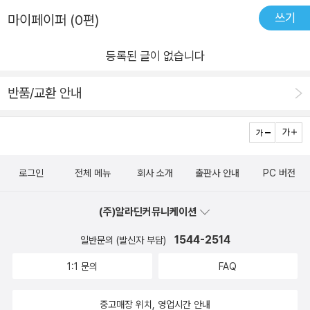
문화 국가시대로 접어든 우리 청소년들에게도 ‘다름 사이의 공
이 존재하기에 오늘하루 지구에서 발견할 수 있는 사람들의 감정
는 것이다. 나라면 그럴 것 같다... 하지만 적어도 칼리드는 그러
쓰기
마이페이퍼 (0편)
존’이라는 생명 평화 사상을 생각하게 할 수 있는 소설이다. 아울
들도 수천, 수만 가지에 달할 것이다. 난 지금 행복하다. 하지만
지 않았던 것 같다. 그렇기 때문에 그에게는 희망이 그 좁은 틈을
러 ‘고통’을 통해 인간 실존에 대한 근본적 성찰을 하고 일상의 소
그렇지 않은 사람들도 존재할 것이라 생각한다. 이런 생각을 품으
비집고 들어올 수 있었고 그를 볼 수 있게 들을 수 있게 느낄 수
등록된 글이 없습니다
중함을 새삼 일깨워주는 성장소설이기도 하다. 성장 과정에서
며 점점 복잡한 미로 속으로 향해가고 있을 때 친구로부터 책 한
있게 할 수 있었다. 희망을 갈구하면 느릴지 몰라도 끝내는 찾아
‘나’만 있고 ‘우리’가 빠져있는 자폐적 성장통을 앓고 있는 우리
권을 받게 되었다. ‘굿바이 관타나모’라는 제목의 책이었다. 책 선
반품/교환 안내
온다는 것. 되찾은 일상과 삶, 가족들 그리고 자신 그것이 말해주
청소년들에게 꼭 권하고 싶은 소설이다. - 박경장 (옮긴이)
물을 받아 난 또 행복에 물들어가기 시작했고 기쁜 마음으로 한
고 있다.
----------------------------------------------------
장 한 장을 넘기기 시작했다. 본문으로 들어가기 전 관타나모가
---------------글이 성의없이 짧고 맥락도 온전하지 못하다는
무엇일까 굉장히 궁금했다. 하지만 책 한 권을 다 읽었을 때 그것
것 알고 있다. 이것이 최선을 다한 것인지는 나로서도 잘 모르겠
은 나의 무지를 드러내주는 의문이었음을 깨달았다. 여기서 관타
지만 적어도 내가 하고 싶은 말은 모두 한 것 같다.
로그인
전체 메뉴
회사 소개
출판사 안내
PC 버전
나모는 쿠바 남동쪽 관타나모 만에 설치된 미 해군 기지 내 수용
소를 말한다. 제목에서도 알 수 있듯이 주인공은 관타나모라는 수
(주)알라딘커뮤니케이션
용소에서 2년 동안 갇혀 지낸다. 그리고 석방된다. 수용소에 갇혀
1544-2514
일반문의 (발신자 부담)
석방되기까지의 과정이 눈물겨웠다. 주인공 칼리드는 부모님의
고국인 파키스탄에 여행을 가게 된다. 그곳에서 사라진 아버지를
1:1 문의
FAQ
찾기 위해 밖으로 나가다 우연히 데모대에 섞이게 된다. 그 다음
날 칼리드는 테러범으로 오해받고 강제적으로 수용소에 끌려가
중고매장 위치, 영업시간 안내