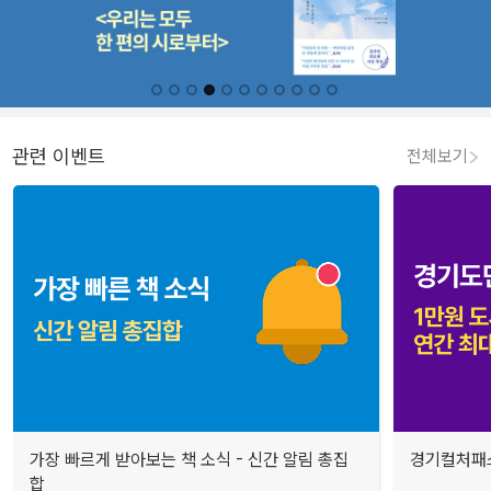
관련 이벤트
전체보기
가장 빠르게 받아보는 책 소식 - 신간 알림 총집
경기컬처패스
합