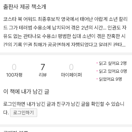
이 아니지만 사건의 배경과 내용, 끝없이 이어지는 심문과 고문에 대
출판사 제공 책소개
한 생생한 묘사는 철저한 사실에 근거하고 있다고 작가는 밝히고 있
코스타 북 어워드 최종후보작 영국에서 태어난 아랍계 소년 칼리
다. “문명사회에서 어떻게 이런 야만적인 일이 일어날 수 있을까?”
드 그가 테러범 수용소에 납치되어 겪은 2년의 시간… 인권도 자
분노하며 책장을 한 장 한 장 넘기다 보면 어느새 독자들도 “아, 우리
도 또 다른 칼리드가 될 수 있겠구나” 하고 느끼게 된다.
유도 없는 관타나모 수용소! 평범한 십대 소년이 겪은 잔혹한 시
간의 기록 인권 침해가 공공연하게 자행되었다고 알려진 관타나
모 수용소. 그곳에 무고하게 끌려간 열다섯 살 나이의 칼리드를
통하여 가슴 아픈 인권 유린의 현장을 생생하게 그린 소설이다.
읽고 싶어요 2명
0
7
0
아우슈비츠 경험자 프리모 레비의 수기인 『이것이 인간인가』가
읽고 있어요 0명
100자평
리뷰
마이페이퍼
떠오를 만큼 인간의 존엄성을 시험하는 갖가지 고문과 학대 앞에
읽었어요 9명
무너져가는 주인공 칼리드의 심정이 고스란히 드러나 있다. 영국
이 책에 내가 남긴 글
에서 태어나고 자랐고, 친구를 만나 축구나 컴퓨터게임하기를 좋
로그인하면 내가 남긴 글과 친구가 남긴 글을 확인할 수 있습니
아하는 십대 청소년 칼리드. 그는 우리 주위에서 흔히 볼 수 있는
다.
평범한 소년이다. 부모님이 고국인 파키스탄에 있는 친척을 방문
로그인하기
하러 가겠다고 할 때만 해도 칼리드는 썩 내켜하지 않는다. 그만
큼이나 자신의 뿌리에 대한 관심이 적고, 평소 부모님의 무슬림