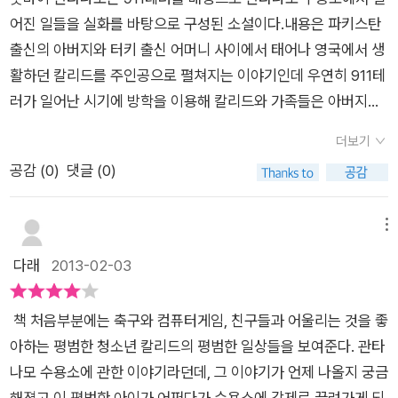
주고 거짓말하고 기만하는 사람입니다. 나는 그런 사람이 되지 않
인간적이고 모욕적인 고문과 폭행을 당하면서 2년이라는 시간이
는 영국에서는 조금은 무시받고 눈치보면서 살게되는 무슬림이
어진 일들을 실화를 바탕으로 구성된 소설이다.내용은 파키스탄
으렵니다.'폭력과 고문에 대한 분노와 저항속에서 살아나가야한
흐른다.그러다 가족과 사람들의 도움으로 기적적으로 석방되어
었다.지금 우리나라에도 모든 인종들이 살고 있지만 다문화 가정
출신의 아버지와 터키 출신 어머니 사이에서 태어나 영국에서 생
다는 목적속에서 생각을 많이 하고 있는 모습을 보고 있자니 나는
고향인 영국으로 돌아온다.칼리드는 수용소에서, 너무 평범해서
사람들이나 동아시아 사람들은조금 눈에 띄게 다르게 생각한다.
활하던 칼리드를 주인공으로 펼쳐지는 이야기인데 우연히 911테
뭐인가라는 생각이 들었다. 수용소 밖에 가족들의 끊임없는 노력
소중한 줄 모르고 지나쳤던 일상들을 그리워 했다.그리고 칼리드
칼리드가 마지막에 모교 연설에서 읽는 편지 같은 연설 내용에는
러가 일어난 시기에 방학을 이용해 칼리드와 가족들은 아버지의
으로 2년이 지난 후에야 겨우 집으로 돌아오게 된 칼리드는 사람
가 잠을 못자게 하는 고문을 받을 때, 책에서 글자를 뭉게고 겹치
자신들과 다르게 생긴 사람들에게는 매우 수상한 사람으로 여기
고향이 파키스탄에 가게 된다. 그곳에서 칼리드는 지금까지는 경
들 앞에서 관타나모 수용소의 실상을 알리고, 힘겹게 일상생활에
고 찌그리게 만들어 그냥 활자를 읽는 것보다더 생생하게 느껴졌
더보기
고 의심의 눈초리를 보내기 때문입니다.이것은 칼리드에게만 해
험하지도, 상상해보지도 못한 일들을 겪게 된다. 우연히 나갔던
적응하려 노력하는 것으로 끝을 맺는다. 우리나라도 한동안 인권
고 신선했다. 이걸 어떻게 인쇄했을까 라는 궁금증이 들게 한다.
공감 (
0
)
댓글 (0)
당되는 내용이 아니다, 우리도 이런 행동을 자신도 모르게 하고
거리에서 데모대에 참가했던 칼리드는 테러범으로 오해 받아 괴
이라는 것이 유린이 되어서 고문은 기본이요 죽임이라는 것도 아
또 맞는 장면이라든가 물고문 등의 장면을 바로 눈 앞에서 보듯이
있을지 모른다. 모두 똑같은 사람이고 같이 살아가고 있는 것인
한들에게 납치당해 칸다하르 수용소를 거쳐 관타나모 수용소로
무러치 않게 자행하던 시절이 문제가 되어 계속해서 뉴스가 되어
머릿속에서 그려지게 만든다.생생한 활자들을 읽고 있으면 나도
데, 칼리드는 문명 사회에서 그 반대쪽의 어두운 전면적인 모습을
가게 된다. 그리고 수용소에서 많은 위협과 고문에 시달린 후 겨
메뉴
서 나오는 것을 보면서 나는 15살이 되는 시점에서 읽다보니 많
칼리드와 같이 고통스럽고 절망하고 희망을 가지게 된다.이 책을
보여주게 되는관타나모 수용소에서 끔찍한 2년을 보내게 된다.
우 2년이 지난 후에야 다시 집으로 돌아오게 된다.책을 읽기 전에
다래
2013-02-03
은 생각을 한다.탄압을 통한 시각의 발전도 보았고 다른 세계에서
보고 있으면 한 편의 영화를 보는 것 같은 느낌이 든다.이 책을 보
악몽만 같았을 2년.지금 모든 것이 발전되었다고 믿는 우리, 하지
는 실화라는 내용에 대한 호기심으로 첫 장을 펼쳤지만 책을 읽으
벌어지는 인권문제도 보았고 학교폭력이라는 매스컴에서 좀 더
다가 [라이프 오브 파이] 라는 영화를 보게 되었는데 겹치는 부분
만 모든게 발전 된것은 아니다. 우리의 생각과 마음은 발전되기는
면서 저절로 눈이 찡그려졌다.칼리드의 외모가 백인이였다면 우
커진 폭력을 보았다.너무나 사실적이었다. 나의 억울함이 넘어서
이 있어 자꾸 기억났다.평범하게 살다가 우연한 계기로 인생의 전
책 처음부분에는 축구와 컴퓨터게임, 친구들과 어울리는 것을 좋
커녕 잔혹해져만 간다.그 단적인 모습을 솔직하면서도 사실적으
연히 데모에 참가했다 테러범으로 오해받는 일이 없지 않았을
그런 곳을 어서 폐쇄하여야하지만 강자국과 약자국의 힘의 싸움
환점을 맞게 된다는 큰 줄거리가 비슷하다.
아하는 평범한 청소년 칼리드의 평범한 일상들을 보여준다. 관타
로 묘사한 작가의 관타나모 수용소 이야기. 작가가 말하고자 하는
까? 하는 생각이 든다. 그랬더라면 앞서있던 편견이 없어지므로
들을 보여지기까지 하니 답답하였다.나의 국가가 작은 국가였음
나모 수용소에 관한 이야기라던데, 그 이야기가 언제 나올지 궁금
바를 알기에는 조금 오래된 시간이 걸렸지만그 사실을 모두 알고
조금이라도 더 여러 절차를 거쳐 죄가 있는지를 확인하지 않을까
을 늘 비판하면서도 강대국을 부러워했고 나만 아니면되다는 생
해졌고 이 평범한 아이가 어쩌다가 수용소에 강제로 끌려가게 되