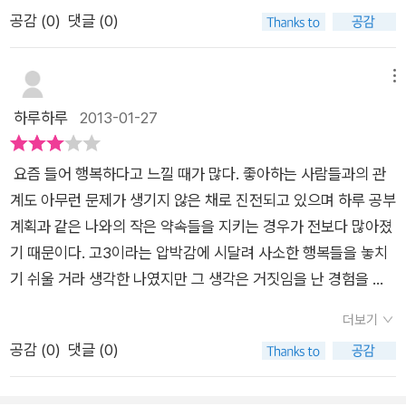
유희라는 한 부분이 맞지 않았다는 것 뿐. 이 책이 가지고 있는 다
서 살 줄 알아야겠다고 깨닫게 되었다. 어떠한 법도 적용받지 않
공감 (
0
)
댓글 (0)
른 어떠한 것들 그 메시지는 분명 나에게 와 닿았다. 그것은 책이
는 잔인한 수용소 ‘관타나모. 법적 절차도 없고, 불법 감금된 사람
라는 것이 그 이질적인 문화와 낯선 분위기에 상관없이 모든 것을
들도 많고, 게다가 어린 아이들도 많다. 하지만 그 수용소에 들어
뛰어넘은 소통이 가능하기 때문일 것이다. 그래서, 그렇기 때문에
메뉴
간 사람들은 아무 영문도 모른채 끌려간 사람들이 많이 존재한다.
이 책을 끝까지 읽을 수 있었던 것 같다. 삶을 잃어버린다는 것.
하루하루
2013-01-27
그렇기 때문에 더욱 잔인한 수용소라고 생각한다. 이게 진짜 현실
그것이 어떤 것인지... 자신을 잃어버린다는 것 그것이 어떤 것인
이라는게 믿겨지지 않았고, 믿고 싶지 않았다. 그리고 그 속에서
지... 테러범으로 몰리고 고문을 당하고 관타나모 수용소에 갇히
고통받는 많은 사람들을 생각하기 조차 두렵고 안타까웠다. 정말
요즘 들어 행복하다고 느낄 때가 많다. 좋아하는 사람들과의 관
게 되면서 칼리드는 분명 이 질문을 스스로에게 던져보았을 것이
영원히 굿바이하고 싶다. 영원히 굿바이, 관타나모. 13. 전등불
계도 아무런 문제가 생기지 않은 채로 진전되고 있으며 하루 공부
다. 그리고 느꼈을 것이다. 이유도 모른 채 잃게 된 자신과 자신의
빛 페이지를 보고 처음에는 인쇄상태가 잘못된 줄 알고 깜짝 놀랐
계획과 같은 나와의 작은 약속들을 지키는 경우가 전보다 많아졌
삶 극한의 고통 속에서 느낀 공포를 뛰어넘은 그 무언가. 갇혀버
다. 알고 보니 칼리드의 심리상태를 더 잘 나타내기 위해 인쇄방
기 때문이다. 고3이라는 압박감에 시달려 사소한 행복들을 놓치
린 삶 속에서 느낀 좌절감. 평범했던 그 일상들을 갈구하며 부질
법을 특이하게 했다고 듣고 나서는 그 표현 방식이 나에게 더욱
기 쉬울 거라 생각한 나였지만 그 생각은 거짓임을 난 경험을 통
없는 돌맹이를 던지는 스스로에 향한 울분을 2년이라는 시간과
생생하게 느껴졌고 더 실제적으로 다가왔다. 상처는 상처를 낳고
해 증명해보였다. 행복함을 느낄 때면 그렇지 않았을 때가 떠오르
함께 견딘 것이다. 나로서는 도저히 상상조차 하고 싶지 않은 지
더보기
해악은 해악을 낳고 고문은 고문을 낳을 뿐입니다. 바람은 누구나
곤 한다. 어떻게 생각해보면 행복이란 건 불행에서부터 시작하는
옥임이 분명했다. 그곳에선 보이는 것도 들리는 것도 느껴지는 것
공감 (
0
)
댓글 (0)
똑같아요 - 친절. 내가 여기서 나간다면 더욱 많은 친절을 보고 싶
것이니까 말이다. 그래서 행복하다 말할 수 있는 순간이 소중하고
도 다 어둡고 무서운 절망일 뿐이다. 그렇기 때문에 그곳에선 스
습니다.… 나는 그저 평범한 청소년일 뿐입니다. 이미 다민족 다
더욱 값어치 있는 것이다. 하지만 세상엔 수많은, 다양한 사람들
스로 눈을 감고 귀를 닫고 몸을 구기고 마는 것이다. 자신을 버리