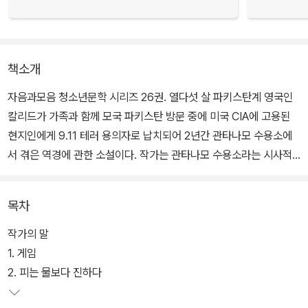
책소개
자음과모음 청소년문학 시리즈 26권. 열다섯 살 파키스탄계 영국인
칼리드가 가족과 함께 모국 파키스탄 방문 중에 미국 CIA에 고용된
현지인에게 9.11 테러 용의자로 납치되어 2년간 관타나모 수용소에
서 겪은 역경에 관한 소설이다. 작가는 관타나모 수용소라는 시사적
이고 의미 있는 소재를 선택해 충분히 설득력 있으면서도 소설적 재
미도 갖춘 작품으로 연결시켰다.
목차
파키스탄 출신의 아버지와 터키 출신 어머니 사이에서 태어나 영국에
작가의 말
서 평범하게 학교생활을 하던 칼리드. 칼리드의 가족은 부활절 방학
1. 게임
을 이용해 아버지의 고향인 파키스탄의 카라치에 가기로 한다. 9.11
2. 피는 물보다 진하다
이 일어난 지 6개월밖에 지나지 않았기 때문에 아랍계인 칼리드 가족