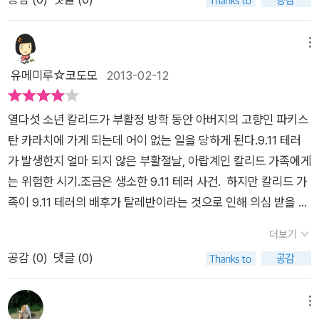
명만 테러범… 나머진 불법 감금관타나모는 미국과 세계 인권단
체들로부터 끊임없는 비판을 받고 있는 곳으로 인권유린, 강제구
금, 기본권 침해 등은 기본으로 침해받고 있는 장소였다는것이 놀
메뉴
랄뿐더러 주인공으로 보이는 소년은 어렸다.영국에서 태어난 아
유메미루☆코도모
2013-02-12
랍계 소년 칼리드는 그냥 소년이었다. 나와 같은 청소년.....놀기
좋아하고 게임좋아하고 아무생각없이 몸을 쓰는 청소년....하지만
열다섯 소년 칼리드가 부활정 방학 동안 아버지의 고향인 파키스
부모님 모국인 파키스탄에 있는 친척을 방문하러 간 시간부터 문
탄 카라치에 가게 되는데 어이 없는 일을 당하게 된다.9.11 테러
제가 생겨버린다. 아버지 실종으로 찾아다니다가 테러범으로 오
가 발생한지 얼마 되지 않은 부활절날, 아랍계인 칼리드 가족에게
인 받고 관타나모 수용소로 끌려가게 된다.그가 테러범 수용소에
는 위험한 시기.조금은 생소한 9.11 테러 사건. 하지만 칼리드 가
납치되어 겪은 2년의 시간에 그 소년이 격는 악몽과 고통 그리고
족이 9.11 테러의 배후가 탈레반이라는 것으로 인해 의심 받을 것
말할수 없는 가족의 그리고 또한 보이지 않는 원망.수용소라면 나
이라는 것은 전혀 신경도 쓰지 못한 채 책을 읽어가고 있었다.그
치시대의 유태인, 대한민국 일제시대의 수용소라는 생각만 했지
더보기
러나 휴식을 즐기고 있던 참 미국 CIA 요원에게 테러 용의자로
현재 동시간에도 벌어지고 있다고 하니 입에서 피라도 도는 기분
공감 (
0
)
댓글 (0)
잡혀 수용소로 가게 된다. 이게 무슨 봉변인 것일까. 가족들과 부
이 들면서 한줄한줄 읽어가면서 칼리드의 괴로움과 억울함을 동
활절 방학을 지내러 왔다가 15살이라는 어린 나이에 애꿎게 용의
시에 느낄정도로 생생하게 다가오면서 실제 사건들에 영감을 받
자로 지목받아수용소에 갇히게 된 칼리드.나와는 세살 차이밖에
메뉴
아 쓴 작품이라고하니 아직도 그곳에 나와 같은 친구들인 청소년