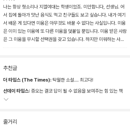
것도. 나는 당신들이 내게 한 일에 대해 모두 책임을 물을 겁니다.”
나는 항상 헛소리나 지껄여대는 학생이었죠. 미안합니다, 선생님. 어
이때 브루스가 끼어들었다.
서 집에 돌아가 맛난 음식도 먹고 친구들도 보고 싶습니다. 내가 여기
“이봐, 왜 이래? 우리는 너를 알아. 우리는 네 의도가 뭔지 정확히 알
서 배운 게 있다면 미움은 아무것도 바꿀 수 없다는 사실입니다. 미움
고 있다고.”
은 이미 있는 미움에 또 다른 미움을 덧붙일 뿐입니다. 미움 받은 사람
그는 목소리를 높여 자신을 변호하려는 칼리드의 애처로운 시도에 비
은 그 미움을 무시할 선택권을 갖고 있습니다. 하지만 미워하는 사람
웃음을 쳤다.
은 자신의 그 격한 감정에 압도될 뿐입니다. 그러니 누가 진 사람일까
요? 매번 상처 주고 거짓말하고 기만하는 사람입니다. 나는 그런 사
람이 되지 않으렵니다. 그렇게 되면 내가 이곳에서 배운 것이 하나도
추천글
없게 될 테니까요. 그리운 선생님께, 2년 전 칼리드 아메드로부터.
더 타임스 (The Times):
탁월한 소설…. 최고다!
선데이 타임스:
증오는 결코 답이 될 수 없음을 보여주는 힘 있는 책
줄거리