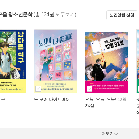
모음 청소년문학
(총 134권 모두보기)
신간알림 신청
식구
노 모어 나이트메어
오늘, 오늘, 오늘! 12월
3X일
더보기