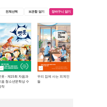
전체선택
보관함 담기
장바구니 담기
펫폿
- 제15회 자음과
우리 집에 사는 외계인
모음 청소년문학상 수
들
상작