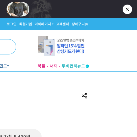
로그인
회원가입
마이페이지
고객센터
장바구니
(0)
펀드
북플
서재
투비컨티뉴드
창작플랫폼
투비컨티뉴드