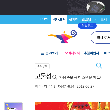
HOME
전자책
만권당
외국도서
국내도서
첫달무료
국내도
분야보기
오뒷세이아
추천마법사
베
소득공제
고물섬
자음과모음 청소년문학 19
|
이은
(지은이)
자음과모음
2012-06-27