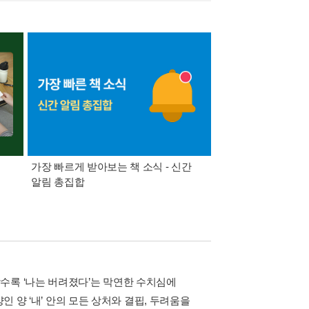
가장 빠르게 받아보는 책 소식 - 신간
경기컬처패스 1만원 
알림 총집합
수록 ‘나는 버려졌다’는 막연한 수치심에
인 양 ‘내’ 안의 모든 상처와 결핍, 두려움을