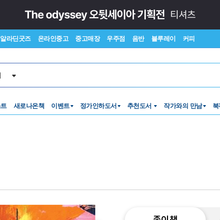
알라딘굿즈
온라인중고
중고매장
우주점
음반
블루레이
커피
서
스트
새로나온책
이벤트
정가인하도서
추천도서
작가와의 만남
북
종이책