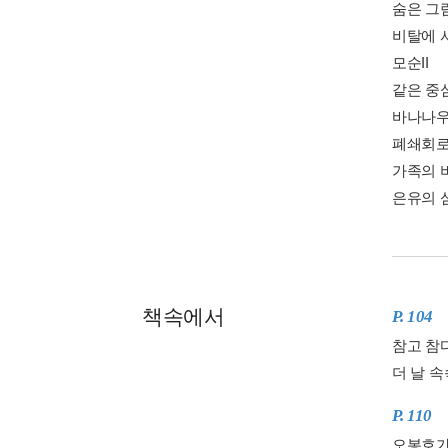
숨은 그
비탈에 
모순II
같은 중
바나나
폐쇄회
가족의 
은유의 
책속에서
P. 104
참고 참
더 날 
P. 110
오봉호가