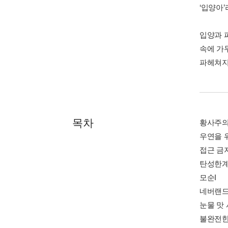
‘입양아
입양과 
속에 가
파헤쳐지
목차
황사주
우연을 
접근 금
탄성한
모순I
네버랜
눈물 맛
불완전한