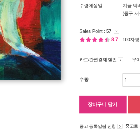
수령예상일
지금 택배
(중구 서
Sales Point :
57
8.7
100자평(
카드/간편결제 할인
무이
수량
장바구니 담기
중고로
중고 등록알림 신청