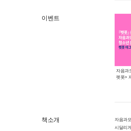
이벤트
자음과모
펫폿> 
책소개
자음과모
시달리게 