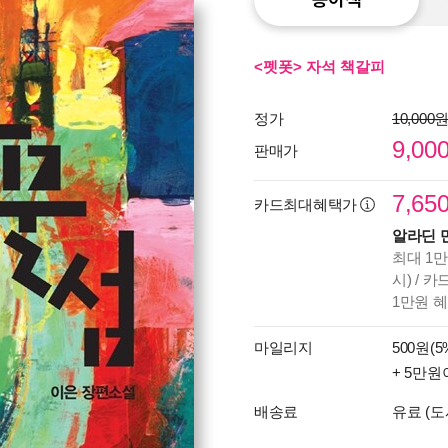
<펫폿> 자석 책갈피
정가
10,000
9,00
판매가
7,65
카드최대혜택가
알라딘 
최대 1만
시) / 
1만원 
마일리지
500원(5
+ 5만원
배송료
유료 (도