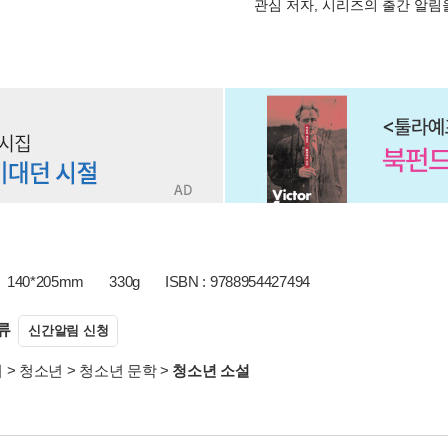
관심 저자, 시리즈의 출간 알
140*205mm
330g
ISBN : 9788954427494
류
신간알림 신청
서
>
청소년
>
청소년 문학
>
청소년 소설