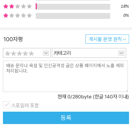
만 아니라 나이를 불문하고 낙태 는 해결 불가능한 인류학적 과제
1.8%
이다. 작가는 쓰지 않고서는 견딜 수 없었던 이야기를 하기 위해
0%
현실과 판타지 세계를 절묘하게 결합시킨다. 해체되어버린 아이
들의 영혼을 위무할 수 있는 환상적 공간을 만들고, 그 환상 공간
에서 존재하는 아이가 슬그머니 현실 속으로 들어가게 해놓은 것
100자평
게시물 운영 원칙
이 놀라울 정도로 자연스러워 심사위원들의 높은 평가를 받았다.
카테고리
『톡톡톡, 보풀랜드입니다』는 낙태나 생명 경시 등 이 시대 신선하
지 않을 수 있는 소재를 너무나 잘 직조해낸 솜씨가 보통이 아니
다. 그래서 오히려 신선하다는 심사평까지 받았다. 뛰어난 상상력
으로 낙태된 영혼에 대해서도 자기가 그린 세계를 동굴로 가시화
시켜서 보여준다. 환상적인 세계를 리얼하게 이끌어냈다. 강한 주
제의식을 이야기 속에 잘 녹이고, 확실하게 현실에 존재하면서도
현재
0
/280byte (한글 140자 이내)
존재하지 않는 아이, 노랑모자를 매력적으로 그려서 읽는 이들의
스포일러 포함
마음을 끝까지 애틋하게 한다. 조그맣고 연약한 목숨들이 보내는
등록
가느다란 신호를 느끼며, 인간은 누구나 힘없고 약한 태아로 시작
했음을 상기시킨다. 제4회 자음과모음 청소년문학상 수상자 인