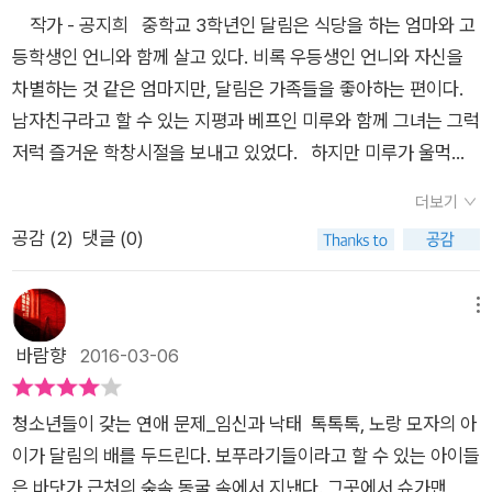
는 내가 병든 닭처럼 꾸벅꾸벅 졸다 내려야 하는 정류장을 지나치
녀석이 왜 달림을 쫄래쫄쨰 따라오는지 모르겠지만, 달림은 사랑
하게 소름돋는 묘한 느낌이 든다. 요렇게 작아 보여도 우주를 품
(남자, 여자, 태아까지)되어야 한다는 사실을 알려주면 좀더 현명
작가 - 공지희 중학교 3학년인 달림은 식당을 하는 엄마와 고
기 일쑤였고, 그렇게 좋아하던 맥주도 싫어지게 만들었으며 자신
스러운 노란모자를 자신의 방까지 몰래 데리고 오고, 노란모자를
고 있거든. 엄마 뱃속의 양수는 고대의 바닷물이야. 이 물에서 아
한 판단을 하지 않을까 생각한다. 달림은 털털한 성격의 중3 여학
등학생인 언니와 함께 살고 있다. 비록 우등생인 언니와 자신을
을 알아달라고, 계속해서 신호를 했다. 톡...톡...톡... 매일매일 조
하고 있는 꼬마를 볼때마다 따뜻해지고, 애틋해지는 것을 느낀
기들은 억 년의 일기장을 들춰내고, 유구한 세월을 견뎌온 생명의
생으로 식당을하는 어머니와 고2 언니와 함께 살고 있다. 지평이
차별하는 것 같은 엄마지만, 달림은 가족들을 좋아하는 편이다.
금씩, 확실하게 자라는 그 모습을 보며 우리 가족은 훨씬 더 행복
다. 배꼽이 간질간질해지고 따뜻해지는 느낌. 병일지도 모른다
기억을 찾아내지. 그리고 제 어머니 아버지의 얼굴 너머, 그 이상
라는 남자친구도있고, 미루의 베프이기도 하다. 귀신 놀이터에서
남자친구라고 할 수 있는 지평과 베프인 미루와 함께 그녀는 그럭
해졌다. 이 아이가 없었다면 과연 어떤 삶을 살았을까, 싶을 정도
고 친구들은 이야기하지만, 이 느낌은 분명 행복하고 따뜻한 느낌
의 먼 시간을 본단다. (208쪽)'지구상에서 자기 종에 의해서 목숨
우연이 만난 노랑모자를 쓴 꼬마를 만나, 엄마 뱃속 동굴을 여행
저럭 즐거운 학창시절을 보내고 있었다. 하지만 미루가 울먹이
이다. 당연히 태어날 권리를 가진 아이의 목숨을, 누가 마음대로
이다. 보풀이라고 하는 이 사랑스러운 꼬마를 계속 만나게 될 것
을 잃는 경우는 거의 없어. 그런데 보풀들은 자기 종에게 공격받
하면서, 슈가맨 할아버지와 수많은 보풀들을만난다. 여기서 말하
며 임신했다고 말하는 순간, 그녀의 나름 평화로웠던 생활은 끝이
할 수 있을까. 그것을 결정한 이가 그 아이를 잉태한 엄마라고 해
같은 느낌. '아주 작은 사람을 보풀이라고 하는 거야.' (p.60) 요
더보기
고 생명을 뺏기는 거야. 그것도 자기 부모에게서. 세상에서 가장
는 보풀은 낙태로 지워진 애들의 총칭이다. 노랑모자는언니가 수
난다. 한 학년 위인 종하 선배와 사귀던 그녀는 기념일 날 사랑을
도 말이다. 노랑 모자의 슬픔을, 애닮픔을, 그토록 엄마를 보고 싶
즘 아이들답게 이성교제에 대한 이야기가 자연스럽게 나온다. 달
공감 (
2
)
댓글 (0)
사랑받을 사람에게 가장 참혹한 방법으로.'(210쪽) 이 책을 읽고
술한 아이이고, 달림의 설득으로 베프 미루는 낙태 대신 아이를
증명하라는 그의 요구에 잠자리를 했던 것이다. 하지만 임신 소식
어하는 의지를 보고도 그런 결정을 내릴 수 있을까 궁금하다. *
림의 소꼽친구인 지평이 나오고, 달림의 절친인 미루의 남자친구
보니 태어나서 자라는 아이들, 태어나기도 전에 없어지는 아이들
낳기로 한다. 소설이긴 하지만 중3, 고2의 낙태에 대한 내용은 여
을 들은 종하의 반응은 차가웠다. 같이 좋아서 한 것이고, 여자 책
이 리뷰는 예스24 리뷰어클럽을 통해 출판사에서 도서를 제공받
인 종하까지. 그냥 같이 있는게 좋았을 뿐인데, 중학교 아이들의
을 다시 한 번 눈여겨 보게 된다. 이 세상에 하찮은 존재는 없다.
전히 부담스럽고 끔찍하다. 최신 보도에 의하면우리나라는 피임
임이라는 식으로 회피한 것이다. 조언을 구할 어른도 없는 두 친
메뉴
아 작성되었습니다.
신체가 성인같아 진지는 오래되었다. 함께 있는 것만 좋은 아이
물론 없어야하는 존재도 없다. 그런데 가장 사랑받아야 할 사람에
약 복용율이 가장 낮고, 낙태율이 가장 높은 국가로 분류 되는데,
구, 아니 지평까지 세 친구는 어떻게 이 상황을 해결할 것인지 머
바람향
2016-03-06
들. 어른들은 이야기한다. '성교육 시간에 뭘 했냐고?' 뭘 했을
게 잔혹하게 사라지게 되는, 태어나지도 못하는 아이들을 어떻게
하루에 4천1백명, 1년에 1백50만명의낙태가 행해지고 있다고 한
리를 모은다. 한편 달림은 아주 우연히 엄마를 찾는 어린아이를
까? 분명 지지부진한 이야기들을 들었고, 깔깔거리고 웃었는데,
생각해야하나. 어둡고 무거운 소재이지만 판타지적 요소를 가미
다.원인을 살펴보면 생명경시풍조(아마도 태아를인간으로 보지
만난다. 그런데 이 아이 어딘지 모르게 이상하다. 사는 곳이라며
미루가 임식을 했단다. 종하 선배가 무섭다고 달아나 버리면
청소년들이 갖는 연애 문제_임신과 낙태 톡톡톡, 노랑 모자의 아
하여 이야기를 이끌어간 작가의 필치가 이 책을 끝까지 읽도록 만
않기 때문일 것이다.), 남야선호 사상, 모자보건법의死文化, 피
안내한 곳은 동굴이고, 여러 꼬마들과 함께 살고 있다. 게다가 그
서 미루랑 달림이랑 지평이 셋이서 아이를 같이 키우면 된다고 이
이가 달림의 배를 두드린다. 보푸라기들이라고 할 수 있는 아이들
들었다. 청소년의 임신과 낙태에 관한 소재를 보다 많은 사람이
임의 무지, 성 교육 부재, 여성 차별, 퇴폐문화 확산, 낙태시술 의
들을 돌보는 것은 노인 한사람뿐이다. 달림은 바쁘다. 미루의 문
야기하는 아이들. 아주 쉽게 답이 나오는 듯 하지만, 엄마에게 이
은 바닷가 근처의 숲속 동굴 속에서 지낸다. 그곳에서 슈가맨