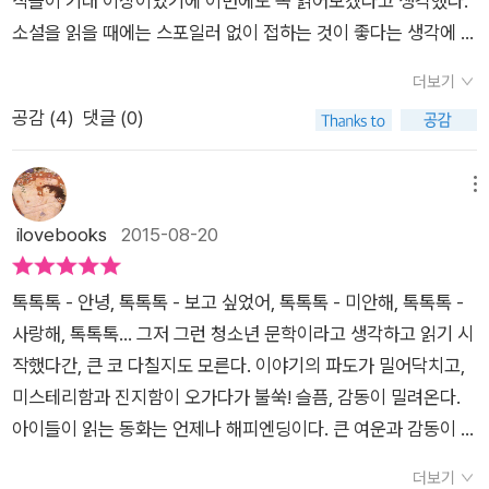
작들이 기대 이상이었기에 이번에도 꼭 읽어보겠다고 생각했다.
구일까? 낙태는 여성만의 문제일까? 남성은 자유로운가? 사회는
소설을 읽을 때에는 스포일러 없이 접하는 것이 좋다는 생각에 이
왜 낙태를 묵인하는가? 낙태를 하면 행복할까, 불행할까? 미혼모
책을 읽기 전 '자음과모음 청소년문학상 수상작'이라는 정보 외에
더보기
만 낙태를 할까? 왜 여자 태아가 더 많이 낙태될까? 저는 이 글을
는 아무 것도 모른채 선입견 없이 읽어보기로 했다. 이번 책에서
공감 (
4
)
댓글 (0)
통해 제 생각을 강조하기보다는 낙태와 임신, 성에 대해 우리 모
는 어떤 끌림이 있을지 궁금한 생각에 책으로 처음 접한 이 작품
두 함께 더 진중하게 생각할 기회가 되기를 바랍니다. 무엇보다
은 미리 알았으면 읽지 않았을지도 모를 소재인 낙태에 관한 것이
작은 크기의 사람인, 우리와 똑같은 한 사람인 태아의 존재를 함
었다. '톡톡톡!''이건, 사랑한다는 뜻이야.' (285쪽)이 책의 마지막
메뉴
께 생각하고 존중해주셨으면 좋겠습니다. 유영민: 앞으로 쓰시게
을 읽어나가며 노랑모자 아이의 '톡톡톡!'에 애잔함이 느껴진다.
ilovebooks
2015-08-20
될 작품의 방향은 어떻게 되는지 궁금합니다. 그리고 경계에서 분
이 책이 이런 내용이었구나, 생각한다. 출판사 서평을 보니 '뛰어
투하는 청소년들에게 응원 한 마디 부탁드리겠습니다. 공지희: 소
난 상상력으로 현실과 판타지 세계를 절묘하게 넘나드는 소름 끼
톡톡톡 - 안녕, 톡톡톡 - 보고 싶었어, 톡톡톡 - 미안해, 톡톡톡 -
통과 이해와 사랑에 대해 고민이 많고요. 아름다운 사람, 괴짜에
치도록 아름답고 슬픈 이야기!'라는 말이 눈에 띈다. '소름 끼치도
사랑해, 톡톡톡... 그저 그런 청소년 문학이라고 생각하고 읽기 시
대해서도 관심을 갖고 있어요. 판타지에 대한 애정과 집착은 당분
록 아름답고 슬픈'이라는 말에 격하게 공감한다. '낙태'와 '청소년
작했다간, 큰 코 다칠지도 모른다. 이야기의 파도가 밀어닥치고,
간 더 계속될 것 같습니다. ‘경계에서 분투하는 청소년’이란 말이
소설'이라는 것이 얼핏 보면 어울리지 않는다. 아무 정보 없이 읽
미스테리함과 진지함이 오가다가 불쑥! 슬픔, 감동이 밀려온다.
멋지네요. 저는 ‘경계’라는 말을 무척 좋아합니다. 판타지 문학에
어나가기 시작할 때 처음에는 다소 낯선 느낌이 든 것도 사실이었
아이들이 읽는 동화는 언제나 해피엔딩이다. 큰 여운과 감동이 있
서도 아주 중요한 개념이에요. 경계에 있다는 건 두 세계 사이를
다. 지금까지의 자음과모음 청소년문학상 수상작들과는 조금 다
어도 결국은 해피엔딩의 여지를 남겨운 채 끝난다. 청소년 책도
걸치고 있다는 뜻이잖아요. 두 쪽 세계를 다 볼 수 있고 다리 역할
른 느낌이었다. 처음부터 확 빨려들어가지 않고 천천히 은근하게
더보기