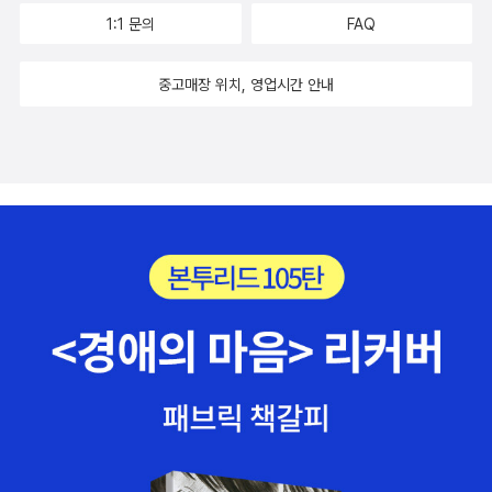
상력으로 낙태된 영혼에 대해서도 자기가 그린 세계를 동굴로 가
사에게 미루의 사정을 털어놓았고 미루가 어떤 결정을 하든 도와
1:1 문의
FAQ
시화시켜서 보여준다. -알라딘 책소개 남자는 물론 수
주기로 한다. 보풀들의 이야기를 들은 달님은 미루에게 아기를 죽
컷 포유동물이 순식간에 사라진 지구에서 유일하게 살아남은 남
이지 말아달라고 부탁하고 박 간호사는 아기 낳는다면 어린 엄마
중고매장 위치, 영업시간 안내
자 요릭 브라운(Yorick Brown)의 이야기. 제목의 Y는 Y염색체
들이 모여 사는 집을 알아봐주겠다고 한다. 그러나 곧 미루의 엄
와 주인공 이름의 첫 글자를 의미한다. 여자들로 가득한 세상에
마가 미루의 사정을 알게 되고 미루는 오렌지 병원에 가게 된다.
혼자만 살아남은 남자가 된다면 그곳은 천국이 아니라 지독한 재
엄마가 자신을 요요라 불렀으며 <클레멘타인> 노래를 불러주
앙이 될 거라는 무서운 상상을 그려 냈다. 발표당시 미국 현지에
었다며 엄마라고 불러보고 싶어서 엄마를 찾는다는 노랑머리, 그
서 폭발적인 반응을 불러일으켰으며, 독자들 사이에서 실사화를
리고 우연히 보게 된 언니의 일기장, 그리고 사라진 미루…… . 이
원하는 만화 1순위로 언급되는 작품이기도 하다. 2002년. 급작
책의 화자는 달림이다. 베프인 미루가 임신을 하게 되면서 엄마로
스러운 원인불명의 괴질이 지구를 휩쓸어 한순간에 지구상의 모
서의 삶, 그리고 사라져버릴 꿈에 대해 고민을 하게 되고, 노랑모
든 수컷 포유류가 전멸한다. 95% 이상의 비행기 파일럿과 트럭
자를 쓴 아이를 만나게 되면서 생명을 가진 태아에 대해서 생각해
운전사들, 선박의 선장들이 사망했으며, 강력범 수감자의 92%
보게 한다. 문득 오래 전 인기리에 방영되었던 심은하 주연의 <
역시 사망했다. 전 세계 99%의 기술자, 전기공 건설노동자가 사
M>이라는 드라마가 떠오른다. 낙태를 소재로 한 메디컬 스릴러
라졌다. 85%의 국회의원이 죽었고 가톨릭 신부, 이슬람 이맘, 정
드라마로 그 당시 소재와 장르면에서 참 파격적이었던 것으로 기
통 유대교 랍비 100%가 사망했다. 남자들이 사라지자 남성 위주
억한다. 이 드라마에서 태아는 비현실적인 형태로 존재하면서 공
로 굴러가던 현대 사회의 모든 시스템은 엉망진창이 됐다. -알라