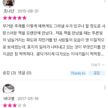
낙태 실태, 낙태 반대 운동연합, 인공유산, 임신중절, 소파술, 흡
난다. 여자도 마찬가지겠지만, 남자의 경우 반항심과 성적 호기심
한다. 이 아이들은, 스스로 결정하기 힘든 이 상황을 잘 헤쳐나갈
입술......낯선 단어들을 노려보노라니 머리가 빙빙 도는 것 같았
이 많아 지면서, 성 교육이 제대로되어있지 않을 경우, 감당하기
조나단
2015-08-31
수 있을까? '이렇게 완벽할 줄 몰랐어요.''완벽할 수밖에. 요렇게
다. 정말로 생각해본 적 없는 단어들이었다. 낙타도 아니고 낙태
어려운 일을 감행하는 실수를 하게 된다.이성보다는 본능에 충실
작아 보여도 우주를 품고 있거든. 엄마 뱃속의 양수는 고대의 바
라니......(145쪽)중학생인 달림은 엄마의 식당일을 도우며 바쁘
해 버린 것이다. 인간이 동물보다 우월할 점은 이성이 있다는 것
닷물이야. 이 물에서 아기들은 억 년의 일기장을 들춰내고, 유구
무거운 주제를 이렇게 예쁘게도 그려낼 수가 있구나 할 정도로 사
게 지내고 있다. 스스로 콩쥐같다고 생각하는 여학생이다. 그런데
인데이를 거부 한다면 동물과 다를 바가 무엇인가? 청소년기 아
한 세월을 견뎌온 생명의 기억을 찾아내지. 그리고 제 어머니 아
랑스러운 책을 오랜만에 만났다. 처음 책을 만났을 때는 푸른빛
어느 날 친구 미루가 임신을 했다는 청천벽력같은 소식을 전한다.
이들이 성적 호기심이 많아지면서, 성관계에도눈을 뜨게 된다. 본
버지의 얼굴 너머, 그 이상의 먼시간을 본단다.'...208-209p 한
의 넘실거리는 파도와 자전거를 탄 사람들의 모습이 영 이질적으
그제야 달림은 인터넷을 뒤져 관련 정보를 찾아보게 된다. '낙타
문에서처럼 여자 친구와 성행위를 하는 경우도 있고,성 매매를 통
아이의 잉태를 과연 누가 쉽게 생각할 수 있을까. 하지만 각자 자
로 보여졌는데, 표지의 일러가 나타내고 있는 것이 무엇인지를 안
도 아니고 낙태라니!'라는 말로 보더라도 달림에게는 낯선 단어라
한 경우도 있고, 아주 심한 경우에는 또래들끼리 모여 집단 성폭
신의 상황이나 환경에 맞춰 때로는 잘못된 결정을 내리기도 한다.
지금은 참 먹먹하다. 콩닥거리게 다가오는 이야기들이 먹먹함만
는 느낌을 준다. 슈가맨, 모자, 보풀들, 에밀레 별 등 현실과 판타
력을 유희로생각하는 경우도 있다. 개인적으로 모두 옳지 않다고
단 한 번이라도 아이의 입장에서 생각해 본 적은 있을까? 그 아이
남겨놓고 파도의 거품처럼 사라져 버렸다. 아니, 여전히 여운이
지를 오가며 한 단계 걸러서 접하게 되는 낙태 문제는 오히려 신
생각한다. 부모로서 혹은 멘토로서 청소년기 아이들에게‘남녀간
더보기
가 이미 완벽한 개체로서 자신의 뱃속에서 살기 위해 최선을 다하
남아있고, 보푸라기의 잔향이 남아있고, 십수년전에 내가 떠오르
선했다. 때로는 현실이 더 영화같고 비참하고 소스라치게 소름끼
의올바른 성 정체성’을 확립시킬 필요가 있다. 어떤 일을 실행하
공감 (
3
)
댓글 (0)
고 있다는 사실을 알고나 있는 걸까? 나의 둘째가 내 뱃속에 자리
게 되니 책 한 권이 주는 무게가 상당하다. 공부잘하는 언니와
치는 장면을 연출해낸다. 작가는 이 책을 통해 낙태에 관한 모습
려할 때 몇 가지 자문자답을 해 보고 모두 ok 되었을 때 행동으로
잡았을 때, 난 전혀 눈치채지 못하고 있었다. 한창 일하는 중이었
달리 구박만 받고 엄마의 식당일을 도맡아 도아와주고 용돈 한번
을 그냥 보여준다. 찬성이나 반대의 입장에 서는 것도 아니고, 아
옮기는 교육이 되면 좋을 듯 싶다.첫째 – 실행하려 하는 일이, 사
고, 이미 첫째를 낳은 지 11년이라는 시간이 흘렀고, 나와 임신과
받기 힘든 달림은 자신은 콩쥐라고 이야기를 한다. 중학생인 달
메뉴
이들의 임신에 대해 의견을 제시하는 것이 아니라 그냥 이들의 현
회 통념상 타당하고 부끄러움은 없는가?둘째 – 이 행위가 나를
는 너무나 먼 얘기라고 생각했기 때문이다. 그래서인지 내 이쁜
림은 집으로 가는 길에 있는 귀신 놀이터에서 혼자 앉아 있는 노
바다별
2017-05-16
실을 보여준다. 읽으면서 작은 생명에 관해서 독자 스스로 생각할
비롯한 많은 이들이편안 한가?셋째 - 이 선택을 내가 책임지고
아이는 계속해서 내게 신호를 보내왔다. 한 번도 낮잠을 자지 않
랑모자를 만나 면서, 이야기가 시작된다. 엄마를 찾고 있다는 이
수 있도록 생각할 거리를 던져주는데, 마지막까지 읽고 보니 애잔
감당할수 있는가?마지막으로 성은 성스러운 것이고, 서로가존중