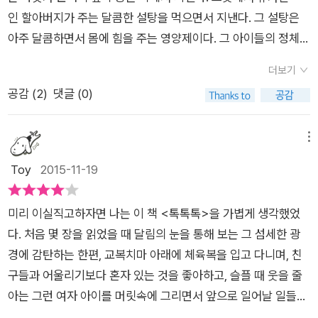
읽을 수 있도록 폭을 넓혀주었다는 생각이 든다.
료 윤리 부재 등이다. 성인의 경우에도 원치 않은 임신일 때 61%
제도 같이 고민하고, 꼬마의 엄마도 같이 찾아봐야한다. 그러던
야기하는 건 무섭다. 그러니 아이들이다. 중3의 사고방식은 여
인 할아버지가 주는 달콤한 설탕을 먹으면서 지낸다. 그 설탕은
가낙태를 선택한다고 한다. 물론 낳는 경우도 36%정도 되지만,
어느 날, 달림은 언니의 일기장을 발견하는데……. 아, 책을 읽으
전히 어린아이고, 세상을 향한 문을 어떻게 열어주고 보여줘야 할
아주 달콤하면서 몸에 힘을 주는 영양제이다. 그 아이들의 정체는
이 경우 또한 정상적인 가정이 꾸려지기 어렵다고 한다. 아이러니
면서 무척이나 안타까웠다. 10대의 임신과 낙태라는 문제는 무척
지는 어른들이 할 일이다. 달림이네 가계옆에 자리잡고 있는 뒷
무엇일까? 이 아이들은 대체 어디서 온 것일까? 엄마를 찾고 싶
하게도 우리나라는 모자보건법 상 특별한 경우를 제외하고는 낙
이나 민감한 사안이다. 존재하지만 존재하지 않는 것처럼 외면하
더보기
문이 열려있는 산부인과. 열 여섯의 엄마가 되어야 하는 것은 무
어하는 아이들,,, 그들이 우리 곁에 있다. 최근의 청소년들에게 '연
태는 불법이다.특별한 경우라 함은 배우자가 유전학적 정신장애
는 분위기이다. 그 때문에 대책도 없고 예방도 없다. 주위에 도움
공감 (
2
)
댓글 (0)
서운 일일수 밖에 없다. 아이가 어른 흉내를 낸다고 어른이 되는
애'는 아주 흔한 일이 되었다. 친구를 만나고 또 헤어지는 일이 옛
나 신체 질환이 있는 경우, 전염성 질환이 있는 경우, 강간 또는
도 요청하지 못하고 어떻게 해야 할지 모르는 아이들은 혼자 끙끙
것도 아니면서 열심히 분장하고 찾아간 산부인과. 아이를 낳는
날처럼 심각한 일이 아니게 되었다. 청소년들의 성이 개방되어 일
준 강간에 의해 임신된 경우, 법률상 혼인할 수 없는 혈족 또는 인
대다가 화장실에서 아이를 낳아 버리는 극단적인 방법을 취할 수
것은 무섭다. 엄마 몰래 낳는것은 더 무섭다. 돌아서 버린것 같
어난 일들 중에서 가장 심각한 문제는 바로 임신일 것이다. 어린
메뉴
천 간에 임신된 경우, 임신의지속이 보건의학적 이유로 모체의 건
밖에 없는 것이다. 그래서 그런 문제에 접근해서 아이들이 현실에
은 종하 선배도 무섭다. 이 모든것이 미루는 인생을 포기하는 것
나이에 임신을 하게 되면 많은 문제들이 일어나게 된다. 이 책은
Toy
2015-11-19
강을 심각하게 해치고 있거나 해칠 우려가 있을 경우에만 허용하
서 처할 수 있는 여러 가지 문제에 대해 말하고 있을 것이라 생각
처럼 느껴졌을지도 모른다. 그러기에 용기내어 산부인과 뒷문으
아이들에게 이러한 문제를 은유적으로 전달하고 있다. 세상에 태
고 있다. 불행하게도이 경우에 해당되는 것은 9%뿐이라고 한
했다. 하지만 이 책은 그런 현실적인 문제보다는 판타지적인 설
로 들어갔는데, 미루가 모든 연락을 끊고 사라져버렸다. 미루
어날 아이는 모든 축복을 받아야 한다. 그런데 이러저러한 이유로
다. 미혼여성의 낙태가 문제인 이유는 청소년 성문제와 밀접한 관
정을 넣었다. 바로 세상에 태어나지 못한 아이들의 존재였다. 저
미리 이실직고하자면 나는 이 책 <톡톡톡>을 가볍게 생각했었
야... 도대체 어디간거니? 미루 걱정도 걱정이지만, 달림이 주변
세상에 태어나지 못한 아이들은 얼마나 불행한 일일까? 게다가
련이 있기 때문이다. 성 개방 속도가 점점 빨라 지면서 10대 미혼
하늘 어딘가에는 낙태되어 태어나지 못한 아이들이 모여 사는 별
다. 처음 몇 장을 읽었을 때 달림의 눈을 통해 보는 그 섬세한 광
에서 움직이는 보푸라기는 엄마를 찾을 수 있을까? 달림은 보푸
세상에 태어났어도 부모같지 않은 부모를 만나 힘들게 살아가는
모 중 46%가 중 고교 재학생이나 중퇴생이라고 한다. 단순하게
이 있다. 노랑모자와 다른 아이들은 그곳으로 가기 전에 잠시 지
경에 감탄하는 한편, 교복치마 아래에 체육복을 입고 다니며, 친
라기의 엄마를 찾아주고 싶어진다. 어느새, 달림이의 엄마도, 언
아이들이 너무나 많다. 최근에 경제적으로 어려운 부모들이 자살
연령이 낮아졌다는것이 문제가 아니라 이들이 학업을 중단했을
구에 머무르고 있었다. 작가는 그 아이들의 존재를 통해 달림의
구들과 어울리기보다 혼자 있는 것을 좋아하고, 슬플 때 웃을 줄
니 해림이도 보푸라기에게 관심을 갖고, 이 예쁜 아기에게 빨려들
을 할 때, 어린 아이들을 함께 죽이는 경우가 많다. 그리고 아무
때 점점 더 어려워진다는 점이다. 개인적으로도 문제지만 사회적
입을 빌어 태아도 하나의 인격체라고 말하고 있었다. 그래서 달림
아는 그런 여자 아이를 머릿속에 그리면서 앞으로 일어날 일들을
어 버렸다. 계속 엄마를 찾아 다니는 보푸라기의 모습이 얼마나
이유없이 어린 자녀들을 굶기고 때리는 것으로 학대를 하는 경우
으로도큰 문제다.낙태가 나쁜 다는 건 분명한 사실이지만, 원치않
은 미루에게 낙태를 하지 말라고 얘기한다. 자신이 본 아이들의
상상했었다. 고개를 치켜들고 제 앞의 길을 나아갈 성숙한 달림의