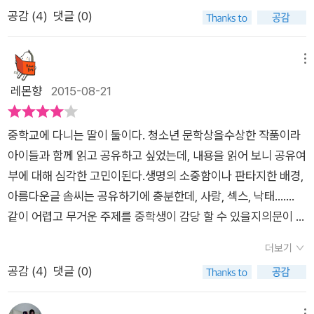
크게 다르지 않다. 주제는 좀 더 깊어지고 진지해질지라도 중간중
을 해줄 수 있는 위치입니다. 한쪽 세계에 빠져 있는 사람들보다
녹아들어가게 하는 책이다. 현실인 듯 현실 아닌 듯 안갯속에 들
공감 (
4
)
댓글 (0)
간 웃음과 감동을 배치한다. 시종 주제를 끝까지 몰고가는 작품이
훨씬 유연하고 넓은 시야를 가질 수 있습니다. 또한 경계에 있는
어간 느낌이 들었다. 게다가 '톡톡톡'은 대체 무슨 뜻일까 궁금했
그다지 많지 않다. '톡톡톡'이라는, 어찌 보면 경쾌한 의성어에 깜
사람은 무한한 가능성으로 가는 과정에 있죠. 어느 방향으로든 시
는데, 노랑모자 아이의 인사법이었다. '톡톡톡!' 맑은 구슬이 튀는
빡 속았나 보다. 처음에 등장하는 귀신 놀이터와 아주 귀엽고 예
메뉴
작해볼 수 있습니다. 부디 지금의 아름다운 자신을 사랑하고 믿으
듯한 소리였다. '이게 뭐하는 거야?' 인사하는 거냐는 물음에 아이
쁜 노랑 모자 꼬마 아이가 그랬다. 처음엔 경쾌하게. 등장인물이
레몬향
2015-08-21
시길요. 힘내세요.
가 까딱까딱한다. 톡톡톡은 인사하는 것이기도 하고, 미안하다는
늘어나고 사건들이 일어날수록 이야기는 살짝 꼬이고, 결국은 주
뜻이기도 하고, 사랑한다는 뜻이기도 하다. 노랑모자 아이 맘대로
제가 깊은 수렁 속에서 등장한다. '낙태'. 아직은 우리에게 이른
다. 여하튼 '제목은 그런 뜻이구나', '그나저나 노랑모자 아이의 정
중학교에 다니는 딸이 둘이다. 청소년 문학상을수상한 작품이라
주제가 아닐까 싶을지도 모른다. 하지만 이 책은 청소년들의 임신
체는 무엇일까?', '노랑모자 아이의 엄마는 도대체 누구일까?' 궁
아이들과 함께 읽고 공유하고 싶었는데, 내용을 읽어 보니 공유여
이나 그렇기에 자행되는 낙태만을 이야기하고 있지만은 않는 듯
금한 마음에 계속 읽어나갔다. 달림은 집에 돌아와 인터넷을 뒤졌
부에 대해 심각한 고민이된다.생명의 소중함이나 판타지한 배경,
하다. 어떤 이유에서건 한 생명을 없애는 모든 이들에게 경종을
다. '임신'이라는 글자와 '중학생'이라는 글자를 찍었다. 검색어에
아름다운글 솜씨는 공유하기에 충분한데, 사랑, 섹스, 낙태…….
울리기 위한 하나의 울림이다. 달림은 귀신놀이터라고 불리는 놀
'낙태'라는 단어가 눈에 들어왔다. 대한민국 낙태공화국, OECD
같이 어렵고 무거운 주제를 중학생이 감당 할 수 있을지의문이 들
이터에서 한 아이를 만난다. 이 아이는 엄마를 찾는다고 했다. 달
국가 중 낙태율 1위. 하루에 4천 2백 명, 한 시간에 175명의 아기
기 때문이다. 청소년기는 정체성이 확립되어 가는 과정이기 때문
림은 그저 엄마를 기다리나 보다고 생각했고, 그렇게 가끔 아이와
더보기
들이 생명을 잃는다. 95.6프로 불법 낙태. 낙태비용, 낙태 가능한
에 스스로 판단하여 결정하기 보다는어른(부모, 멘토 등)과상의
만나며 정을 쌓아간다. 한편 달림의 가장 친한 친구, 미루가 임신
공감 (
4
)
댓글 (0)
병원, 낙태 가능 시기, 낙태한 연예인, 낙태 후 몸관리, 낙태 금지
해서 결정하는 것이 가장 바람직하다.사춘기 청소년의 경우 2차
을 했다. 너무 사랑했다고 믿었지만 임신과 함께 그 사랑이 덧없
법, 낙태 후유증, 낙태 찬반, 낙태 방법, 낙태 산부인과, 낙태 약,
성징이 일어나면서 육체적 정신적인 변화가 생각보다 크게 일어
음을 깨닫고 세상에 의지할 사람이 어디에도 없다는 사실에 절망
메뉴