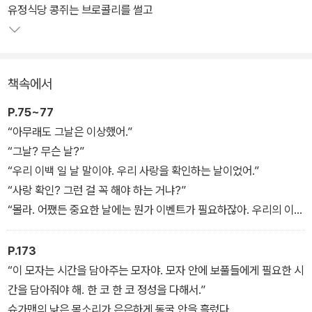
이 책은 낙태나 생명 경시 등 이 시대 신선하지 않을 수 있는 소재를
유정식당 콩쥐는 브로콜리를 썰고
너무나 잘 직조해낸 솜씨가 보통이 아니다. 그래서 오히려 신선하다
는 심사평까지 받았다. 뛰어난 상상력으로 낙태된 영혼에 대해서도
자기가 그린 세계를 동굴로 가시화시켜서 보여준다.
책속에서
환상적인 세계를 리얼하게 이끌어냈다. 강한 주제의식을 이야기 속에
P.75~77
잘 녹이고, 확실하게 현실에 존재하면서도 존재하지 않는 아이, 노랑
“아무래도 그날은 이상했어.”
모자를 매력적으로 그려서 읽는 이들의 마음을 끝까지 애틋하게 한
“그날? 무슨 날?”
다. 조그맣고 연약한 목숨들이 보내는 가느다란 신호를 느끼며, 인간
“우리 이백 일 날 말이야. 우리 사랑을 확인하는 날이었어.”
은 누구나 힘없고 약한 태아로 시작했음을 상기시킨다.
“사랑 확인? 그런 걸 꼭 해야 하는 거냐?”
“몰라. 어쨌든 중요한 날에는 뭔가 이벤트가 필요하잖아. 우리의 이벤
트는 그거였다구.”
“얼씨구나!”
P.173
미루는 아직 꿈에서 깨어나지 않은 낯이었다.
“이 모자는 시간을 담아주는 모자야. 모자 안에 보풀들에게 필요한 시
“친구야. 너 아까 나한테 그랬잖아? 사랑한다면 하는 거라고.”
간을 담아줘야 해. 한 코 한 코 정성을 다해서.”
“응? 아! 그랬지.”
슈가맨의 낮은 목소리가 은은하게 동굴 안을 흘렀다.