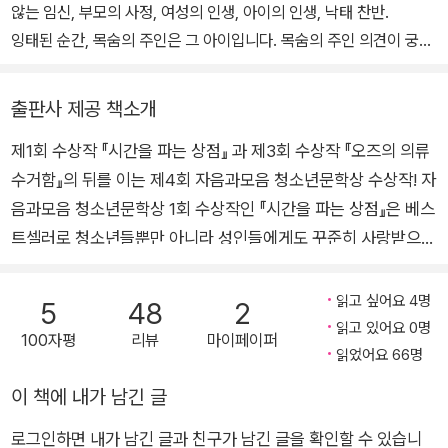
않는 임신, 부모의 사정, 여성의 인생, 아이의 인생, 낙태 찬반.
“응. 데리고 놀아주면 좋아하셔. 오늘도 여기서 자고 와도 좋다고 허
잉태된 순간, 목숨의 주인은 그 아이입니다. 목숨의 주인 의견이 궁금
락받았고.”
하네요. 사람은 누구라도 배 속의 아이였으니, 나도 그 입장이 되어 생
달림은 슬픈 눈빛을 만들어 중얼거렸다.
각해봅니다. 엄마 배 속에 있을 때 누군가가 이렇게 묻습니다. 너를 원
출판사 제공 책소개
“얜 거의 혼자 지내. 할아버지가 엄청 바쁘고 골골하시더라구.”
했던 건 아니었어. 사는 게 쉽지 않을 거야. 그래도 태어날래? 말래?
노랑모자가 또랑또랑 참견했다.
제1회 수상작 『시간을 파는 상점』 과 제3회 수상작 『오즈의 의류
이제 이 책은 엄연한 독립 개체가 되어 자유로워졌습니다. 작가가 차
“슈가맨, 엄청 바쁘고 골골하셔.”
수거함』의 뒤를 이는 제4회 자음과모음 청소년문학상 수상작! 자
려야 할 예의는 물러서서 강요하지 않는 것. 독자들의 생각을 존중하
언니는 안쓰러운 눈빛으로 노랑모자를 꼭 안았다. 노랑모자는 언니의
고 결론을 열어두고자 합니다.
음과모음 청소년문학상 1회 수상작인 『시간을 파는 상점』은 베스
품에 안긴 채로 가만히 눈을 감았다. 언니는 계속 노랑모자의 등을 토
트셀러로 청소년들뿐만 아니라 성인들에게도 꾸준히 사랑받으면
닥거렸다. 노랑모자가 갑자기 고개를 들어 언니를 뚫어져라 바라보았
서 스테디셀러로 자리매김했다. 아쉽게도 2회 수상작은 없었으
다. 그러더니 불쑥 소리쳤다.
며, 3회 수상작인 『오즈의 의류수거함』은 인지도 있는 여러 기관
읽고 싶어요 4명
“엄마!”
5
48
2
의 추천도서, 선정도서가 되면서 수상작의 권위를 지키는데 손색
읽고 있어요 0명
100자평
리뷰
마이페이퍼
없는 책으로 인정받고 있다. 이러한 배경에서 출간되는 4회 수상
읽었어요 66명
작 『톡톡톡』은 출판사뿐만 아니라 작가와 독자들의 기대작이라
이 책에 내가 남긴 글
고 할 수 있다. 생명이 전하는 작은 울림 그 처연하고도 아름다운
로그인하면 내가 남긴 글과 친구가 남긴 글을 확인할 수 있습니
희망의 소리 공부 잘하고 엄마에게 귀한 대접을 받는 언니 해림과