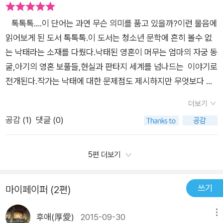
않다. 다만 이 책이 일반적으로 잘 다루지 않으며, 다루는 것 자체
바닷가 마을 중3의 9월, 달님은 여느 처럼 언젠가부터 안개가 유
가졌다는 것을 알게 되었다.소설은 우리 사회속에서 보호받아야
도 매우 어려운 주제를 중심으로 하고 있고, 그 이야기를 비밀스
난스럽게 몰려들어 귀신이 와서 논다는 얘기로 비현실적이 되어
할 청소년의 이야기가 그려져 있다. 한 남자를 사랑 하였기에 그
톡톡톡....이 단어는 과연 무슨 의미를 품고 있을까?이런 물음에
러운 분위기를 통해 흥미롭게 진행했고, 통통 튀는 반전 매력까지
버린 귀신 놀이터에서 아무에게도 방해받지 않는 혼자만의 시간
남자의 아기를 가졌지만 정작 그 남자는 아기에 대해 책임지려 하
읽어보게 된 도서 톡톡톡.이 도서는 청소년 문학에 흔히 볼수 없
가지고 있음은 확실하게 말하고 싶다. 어쩌면 나와는 거리가 먼
을 보내고 있었다. 그때 달님은 대여섯 살쯤 보이는 노랑 모자를
지 않으며 변명하고 도망치려고 한다..그리고 자신의 마지막 울타
는 낙태라는 소재를 다뤘다.낙태된 영혼이 머무는 엄마의 자궁 동
딴 세상 이야기처럼 느껴지더라도 이 책을 읽고 생명에 대해 진지
쓴 아이가 자신을 보며반가운 얼굴로 '엄마?'라고 묻는 아이를 만
리가 되어야 하는 부모님마저 자신을 보호해 주지 않는다는 것을
굴,아기의 영혼 보풀들,현실과 판타지 세계를 넘나드는 이야기로
하게 고민해 봤으면 좋겠다고 생각한다. 청소년문학상 수상작으
나게 된다. '톡톡톡?' 알 수 없는 소리와 요상한 손짓을 하는 아이
깨닫게 되고 부모의 보호에서 벗어나 미혼모가 되어 도망치게 된
전개된다.작가는 낙태에 대한 문제점도 제시하지만 무엇보다 세
로 파격적이라고도 할 수 있지만, 지금의 현실에 딱 맞는 책이라
는 엄마를 기다리고 있다고 하였다. 아이는 단체 손님 때문에 일
다.
상에 빛도 보지 못하고 떠나버린 어린 영혼에게 또 다른 생명주어
고도 할 수 있는 괜찮은 작품이다.
찍 오라는 엄마의 문자에 서둘러 놀이터를 떠나는 달림을 따라왔
더보기
엄마라는 존재를 찾아 나서게 하는데 얼굴도 모르는 엄마를 어떻
다가 이내 사라졌지만 곧 달림의 식당에서 다시 만나게 되었고,
공감 (
1
)
댓글 (0)
게 찾을까...엄마냄새,소리, 자궁속에 있던 기억을 더듬어 찾는 보
엄마를 잃어버리고 헤매는 아이를 못 본 척 할 수 없어 아이를 데
풀을 보며가슴 깊은 곳이 먹먹해 오는 기분이었다. 영혼의 작디
리고 온다. 하지만 엄마를 도와 식당일을 마치고 방에 돌아왔을
작은 메시지가 들리는듯 하여 읽는내내 안타깝지만 너무 아름답
5편 더보기
때는 피큐어를 놀던 흔적만 남아 있을 뿐 아이는 사라지고 없었
고 영혼의 대화를 듣는거 처럼 읽을수 있었다. 모든 아이들은 어
다. 하지만 다음 날 달님은 아이를 다시 만났다. 달님은 베프인 미
디선가 태어난다....... 바닷가 마을에 살고 있는 달림이 학교 끝
쓰기
루가 한 학년 위 종하 선배를 만나 열렬한 연애를 한 끝에 임신했
마이페이퍼 (2편)
나면 엄마가 하는 식당 일을 도와주며 자신을 콩쥐라 칭하며 그렇
다는 사실을 전해 듣는다. 종하는 책임을 회피했고 미루는 청소년
게 밝게 지내는 중학생 소녀다.늘 언니는 놔두고 자신만 부려먹는
후애(厚愛)
2015-09-30
메뉴
선도위원회 회장인데다 딸에게 무섭게 엄격하고 숨 막히게 감시