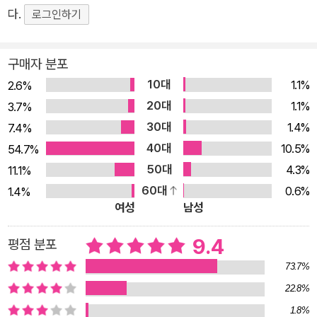
다.
달리 집안의 궂은일을 도맡아 하고도 구박만 받는 자신은 콩쥐라
로그인하기
고 여기는 달림. 어느날 귀신 놀이터에서 엄마를 찾고 있는 노랑
모자(꼬마)를 만난다. 달림의 방에 있는 피규어를 굉장히 마음에
구매자 분포
들어 하는 노랑모자. 그 꼬마에게 달림의 마음은 노골노골 풀어지
10대
1.1%
2.6%
며 배꼽 안쪽이 촛불이라도 켜진 것같이 따뜻해지고, 왠지 애틋해
20대
1.1%
3.7%
진다. 친구 미루의 임신 사실을 안 달림과 달림의 남자 친구 지평
30대
1.4%
7.4%
은 아기를 셋이서 같이 키우자고 한다. 그러나 정작 엄마가 되어
40대
10.5%
54.7%
야 하는 미루는 아기를 낳는 것이 너무 무섭다. 자기 인생을 포기
50대
4.3%
11.1%
하는 것만 같다. 낙태를 생각하고 달림과 같이 병원에 다녀온 미
60대
0.6%
1.4%
루는 결국 모든 연락을 끊고 도망쳐버린다. 노랑모자는 계속 엄마
여성
남성
를 찾아 어슬렁거리고, 달림은 그 모습이 애처롭다. 노랑모자는
달림을 바닷가 마을 깊은 곳에 숨겨진 동굴로 데려간다. 그곳에는
9.4
평점 분포
슈가맨과 노랑모자와 같은 보풀들이 살고 있다. 슈가맨은 달림에
73.7%
게 보풀들의 비밀을 알려주는데……. “톡톡톡, 사랑한다는 뜻이
22.8%
야.” 잉태되는 순간 그 생명의 주인은 누구일까? 비단 청소년뿐
1.8%