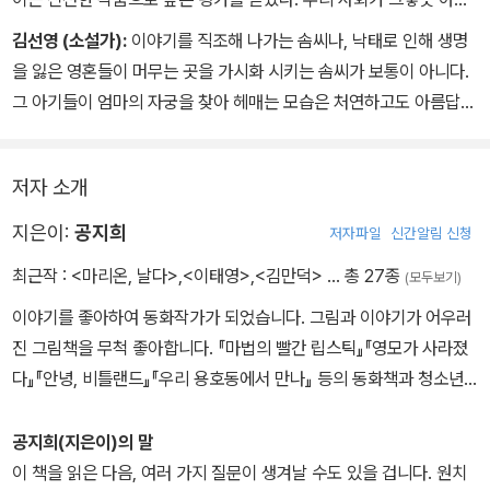
지? ……아이고! 어렵다. 어려워.”
“저기.”
를 낙태해버린 미혼모와 부모는 아무런 해결 능력이 없다. 낙태해버
김선영 (소설가):
이야기를 직조해 나가는 솜씨나, 낙태로 인해 생명
달림은 뱅뱅 도는 제 머리통을 퉁퉁 두드렸다.
“오늘도 고양이랑 놀려고 왔어”
리면 그만이다. 절망밖에 없다. 작가는 그런 세상에다 존재하지 않는
을 잃은 영혼들이 머무는 곳을 가시화 시키는 솜씨가 보통이 아니다.
“응.”
아기를 통해 희망을 전달하려고 한다. 낙태되어 죽은 아기를 또 다른
그 아기들이 엄마의 자궁을 찾아 헤매는 모습은 처연하고도 아름답
“엄마한테 허락받고?”
생명으로 살려내서 그 본능 그대로 어미를 찾아 나서게 하는 것이다.
다. 난도질당해 버림받았어도 그들은 여전히 엄마 냄새를 기억하고
“엄마? 엄마 찾아야 해.”
그러니까 이미 죽어버린 태아가 현실 공간에 나타나서 문제 제기를
찾는다. 판타지와 실제의 넘나듦이 자연스럽다 못해 능청스러울 정도
언니는 당황한 얼굴로 또 달림을 건너다보았다. 흡! 달림은 호흡을 가
하고 스스로 문제 해결을 위해서 노력한다. 그래서 이 소설은 전혀 다
저자 소개
로 뛰어나 이 작품을 당선작으로 뽑는데 주저하지 않았다. 이 작품은
다듬었다. 배꼽 안쪽에 힘을 빡, 모았다. 여기부터 시작이다. 엉킨 실
르게 읽히고, 다 읽은 후에는 “아!”하고 주위에 돌아다니는 아이들을
태어나지 못한 생명들에 대한 진혼곡이자 그들의 영혼이 여전히 우리
지은이:
공지희
저자파일
신간알림 신청
타래를 풀어야만 하는 시간이다. 마음을 단단히 먹어야 해.
한번쯤 유심히 쳐다보게 한다. 소름끼치도록 아름답고 슬픈 이야기
곁에 맴돌고 있다는 경고이기도 하다. 책을 덮고 나면 빛을 보지 못한
“엄마 찾아야 해?”
다.
최근작 :
<마리온, 날다>
,
<이태영>
,
<김만덕>
… 총 27종
(모두보기)
영혼들에게 저절로 머리 숙여지는 시간이 찾아온다.
언니가 동그랗게 눈을 떴다. 달림은 털어놓고 얘기하고 싶었다. 하지
이야기를 좋아하여 동화작가가 되었습니다. 그림과 이야기가 어우러
만 용기가 없었다.
진 그림책을 무척 좋아합니다. 『마법의 빨간 립스틱』『영모가 사라졌
“이 근처에 할아버지하고 사는데, 내가 좋다고 자주 놀러 오는 거야.”
다』『안녕, 비틀랜드』『우리 용호동에서 만나』 등의 동화책과 청소년
노랑모자가 냉큼 끼어들었다.
소설 『톡톡톡』을 냈습니다.
“고양이가 더 좋아.”
공지희(지은이)의 말
녀석, 꼭 짚어 말하기는…… 달림은 몹시 서운했다.
이 책을 읽은 다음, 여러 가지 질문이 생겨날 수도 있을 겁니다. 원치
“이 애 할아버지가 안 찾아?”