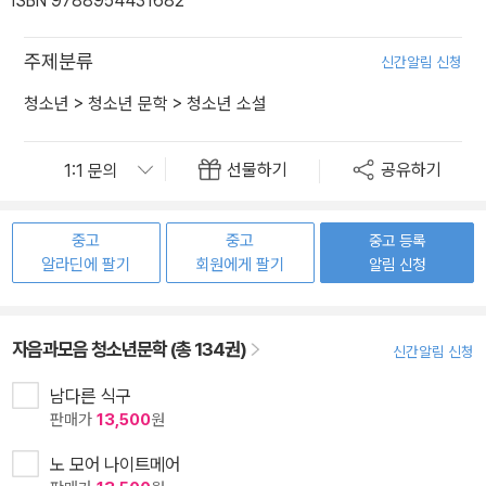
ISBN 9788954431682
주제분류
신간알림 신청
청소년
>
청소년 문학
>
청소년 소설
선물하기
공유하기
중고
중고
중고 등록
알라딘에 팔기
회원에게 팔기
알림 신청
자음과모음 청소년문학 (총 134권)
신간알림 신청
남다른 식구
판매가
13,500
원
노 모어 나이트메어