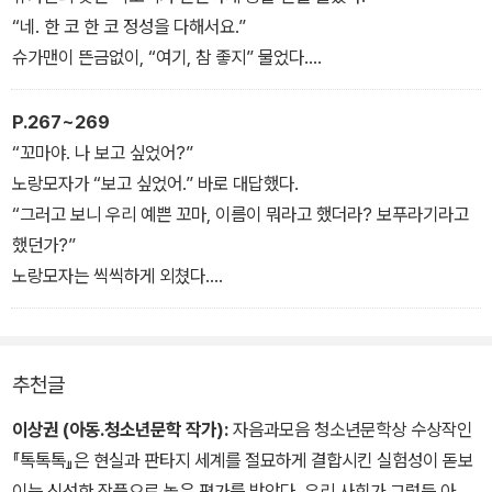
“나도 그렇게 생각했어. 오빠도 나도 정말정말 사랑하거든.”
“네. 한 코 한 코 정성을 다해서요.”
“아무렴. 죽도록 사랑하겠지.”
슈가맨이 뜬금없이, “여기, 참 좋지” 물었다.
“나보다 오빠가 더 나를 사랑해.”
“네. 정말 멋진 곳이에요.”
“그걸 어떻게 알아? 저울에 달아봤냐? 자로 재봤냐?”
“여기가 어떤 곳인지 알고 왔나?”
P.267~269
“오빠는 나를 볼 때마다 그걸 하고 싶대.”
“보푸라기가 자기 집이라고…….”
“꼬마야. 나 보고 싶었어?”
“그거? 아. 그거”
달림은 고개를 들어 동굴 안을 둘러보면서 대답했다.
노랑모자가 “보고 싶었어.” 바로 대답했다.
“미치게 사랑하기 때문에 미치게 하고 싶대. 나도 가끔은 그래. 오빠
“그러니까 고아원이죠? 보푸라기가 엄마를 기다리던데, 엄마가 이곳
“그러고 보니 우리 예쁜 꼬마, 이름이 뭐라고 했더라? 보푸라기라고
만큼 미치게는 아니지만. 오빠와 그걸 하면 정말로 진짜로 우리가 사
에 맡기고 갔나요?”
했던가?”
랑한다는 걸 느껴.”
슈가맨이 대답했다.
노랑모자는 씩씩하게 외쳤다.
달림은 머리가 지끈거렸다.
“이 동굴은 우리 보풀들의 아지트야.”
“요요!”
“글쎄, 이 언니 생각에는 말이야. 사랑과 섹스의 관계는 그렇게 간단
“보풀들은 고아들을 말하는 건가요?”
언니가 깜짝 놀라며 물었다.
한 게 아닌 거 같은데.”
슈가맨은 잠깐 생각하는 듯하다가 대답했다.
“뭐”
추천글
달림은 침을 꼴깍 넘기고 중얼거렸다.
“고아가 아니야.”
“내 진짜 이름은 요요잖아.”
“사랑하기 때문에 그게 하고 싶은 건지, 그게 하고 싶어서 사랑을 하
“그럼요?”
언니는 달림을 건너다보았다. 정말이냐고 묻는 것 같았다. 달림이 고
이상권 (아동.청소년문학 작가):
자음과모음 청소년문학상 수상작인
는 건지, 아니면 사랑하지 않아도 하고 싶은 건지, 사랑하는데 안 할
“에밀레 별에서 온 아이들이야.”
개를 끄덕거렸다. 언니의 눈빛이 깊은 우물처럼 출렁거렸다.
『톡톡톡』은 현실과 판타지 세계를 절묘하게 결합시킨 실험성이 돋보
수도 있는 건지……, 아이고 모르겠다. 내가 대체 뭔 소리를 하는 거
“별……이라고요?”
“꼬마, 집은 어디니?”
이는 신선한 작품으로 높은 평가를 받았다. 우리 사회가 그렇듯 아기