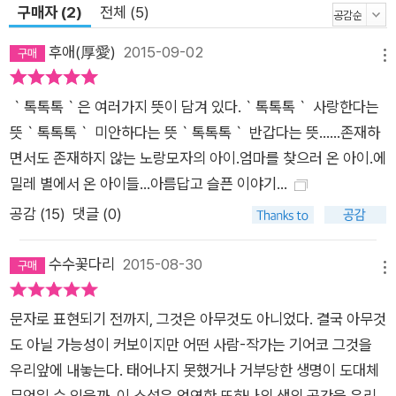
구매자 (2)
전체 (5)
터뷰 연약한 목숨이 보내온 신호를 전하기 위하여 유영민(제3회
‘자음과모음 청소년문학상’ 수상 작가) 공지희(제4회 ‘자음과모
후애(厚愛)
2015-09-02
메뉴
음 청소년문학상’ 수상 작가) 유영민: 『톡톡톡』은 굉장히 아름다
운 작품입니다. 저는 그것이 단순한 아름다움이 아니라 슬픔과 고
｀톡톡톡｀은 여러가지 뜻이 담겨 있다.｀톡톡톡｀ 사랑한다는
통까지 끌어안는 포용적 아름다움이라고 느꼈습니다. 마치 모성
뜻｀톡톡톡｀ 미안하다는 뜻｀톡톡톡｀ 반갑다는 뜻......존재하
처럼 말이지요(남성인 저로서는 작품 전반을 감싸는 모성적 아우
면서도 존재하지 않는 노랑모자의 아이.엄마를 찾으러 온 아이.에
라가 넘볼 수 없는 영역으로 여겨지기도 하였습니다). 이 글을 쓰
밀레 별에서 온 아이들...아름답고 슬픈 이야기...
게 된 계기와 창작 과정, 집필 에피소드를 듣고 싶습니다. 공지희:
공감 (
15
)
댓글 (0)
작가의 글에는 자신이 쓰고 싶어 쓰는 이야기도 있지만, 쓰지 않
으면 안돼서 쓰는 이야기도 있지 않습니까? 『톡톡톡』은 쓰지 않
수수꽃다리
2015-08-30
메뉴
고 버티기 힘들어 쓴 이야기입니다. 십 년도 더 전에 저에게 이 이
야기가 찾아왔을 때, 단편으로 써 두었습니다. 그러고는 잠을 재
문자로 표현되기 전까지, 그것은 아무것도 아니었다. 결국 아무것
웠다가 몇 년 뒤에 장편으로 만들었고, 또 긴 잠을 재웠습니다. 힘
도 아닐 가능성이 커보이지만 어떤 사람-작가는 기어코 그것을
들어서 피하고 싶은 글이었습니다. 그리고 무심히 시간을 보냈습
우리앞에 내놓는다. 태어나지 못했거나 거부당한 생명이 도대체
니다. 우리가 사는 세상에 목숨들이 꽃잎처럼 꺾여지고 있습니다.
무엇일 수 있을까. 이 소설은 엄연한 또하나의 생의 공간을 우리