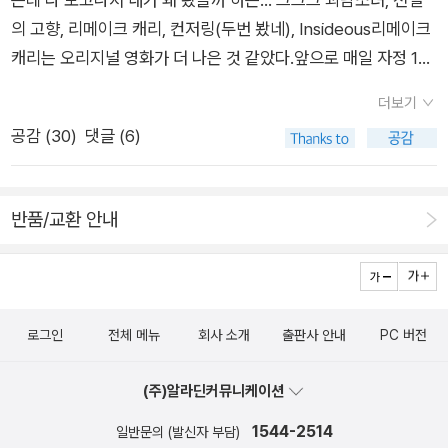
했다. 그러던 중 달님은 노랑모자의 집에 가게 되었는데 그곳은
알 수 있듯이 이는 원작자의 본래 의도를 더욱 충실히 살리려 한
에 너무 힘든일이고 어떤 결정이 오른것이지 부모입장,아이입장
귀신 놀이터를 지나 바깥 해안도로에서 상상도 할 수 없는 꼭꼭
까닭이다. 글로 쓰인 작품을 실재로 만드는 과정에서는 의도했든
이 다르게 생각되다보니 너무 혼란스럽다.단순하게 생각하면 답
숨겨진 듯한 위치해 있었다. 그곳에서 달님은 노랑모자를 돌봐주
의도하지 않았든 왜곡이 생겨날 수밖에 없는 법이지만, 이 그래픽
이 나온다고 했다.그러나 윤리,사회와 연결짓다 보면 그 단순한
는 슈가맨을 만나게 되었고, 스스로를 보풀이라 부르는 노랑모자
노블은 조지 R. R. 마틴이 머릿속에 그린 그대로 구현하는 것에
더보기
답도 해결을 차지 못하니 더욱 난감할 것이다.우리 아이들에게 지
와 같은 아이들도 만나게 된다. 슈가맨은 그들이 에밀레 별에서
집중하여 왜곡을 최소화한 결과물이다. -알라딘 책소개 제4회
공감 (
30
)
댓글 (6)
금 무슨일이 벌어 지고 있는 걸까?이야기에서 끝나는것이 아니
온 아이들이라는 알 수 없는 이야기를 건넸다. 그리고 다시 노랑
자음과모음 청소년문학상 수상작. 잉태되는 순간 그 생명의 주인
라 무언의 메시지.​가슴 깊은 곳에서 오는 먹먹함,슬픔,안타까움.
모자의 집을 찾은 달님은 아이들의 이야기를 듣게 된다. '나는 진
은 누구일까? 비단 청소년뿐만 아니라 나이를 불문하고 낙태 는
낭더러지 끝에 서 있는 어린 영혼들의 이야기에 책을 덮으면서
짜 엄마 뱃속에서 살았었어. 그런데 어디선가 빛이 들어왔어. 깜
해결 불가능한 인류학적 과제이다. 작가는 쓰지 않고서는 견딜 수
반품/교환 안내
눈물을 흘리고 말았다.​'톡톡톡'은 작은 영혼이 엄마에게 보내는
짝 놀라서 내 뱃속이 쾅쾅쾅쾅 했어. 눈이 너무 환해서 겨우 조금
없었던 이야기를 하기 위해 현실과 판타지 세계를 절묘하게 결합
신호였다.​청소년이면 누구나 읽어 보기를 권한다.무거운 주제지
깜빡깜빡했어. 그런데 이렇게 생긴 길쭉한 쇠 괴물이 막 들어왔
시킨다. 해체되어버린 아이들의 영혼을 위무할 수 있는 환상적 공
만 신비롭게 전개되는 스토리와 ,친구들 이야기를 들어보면서 생
어. 그리고 덤벼들었어. 나한테. 정말이야. 쇠 괴물은 차가웠어.
간을 만들고, 그 환상 공간에서 존재하는 아이가 슬그머니 현실
각해 보는 시간을 가질수 있을거이다.
난 쇠 괴물에게서 도망쳤어. 하지만 잡히고 말았어. 그리고 쇠 괴
속으로 들어가게 해놓은 것이 놀라울 정도로 자연스러워 심사위
로그인
전체 메뉴
회사 소개
출판사 안내
PC 버전
물이 내 몸을 막 잘라냈어. 조각조각조각…… .' (본문 203p) 식당
원들의 높은 평가를 받았다.이 책은 낙태나 생명 경시 등 이 시대
을 찾은 오렌지 병원의 박 간호사는 애들이 죽고 있고 그 모습을
신선하지 않을 수 있는 소재를 너무나 잘 직조해낸 솜씨가 보통이
(주)알라딘커뮤니케이션
눈을 똑바로 뜨고 제대로 봐야 하는 자신의 직업에 환멸을 느끼게
아니다. 그래서 오히려 신선하다는 심사평까지 받았다. 뛰어난 상
1544-2514
일반문의 (발신자 부담)
되고 그런 박 간호사가 달님은 믿음직 스러웠다. 달님은 박 간호