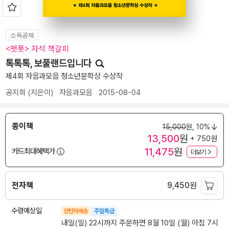
소득공제
<펫폿> 자석 책갈피
톡톡톡, 보풀랜드입니다
제4회 자음과모음 청소년문학상 수상작
공지희
(지은이)
자음과모음
2015-08-04
종이책
15,000
원,
10%
13,500
원
+ 750원
11,475
원
카드최대혜택가
더보기
전자책
9,450
원
수령예상일
양탄자배송
주말특급
내일(일) 22시까지 주문하면 8월 10일 (월) 아침 7시