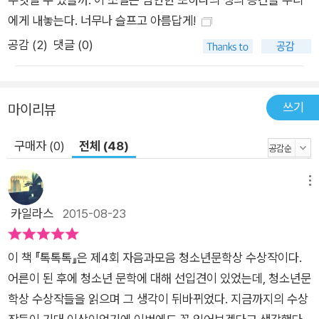
약하고 힘없는 목숨. 그까짓 거 아무것도 아니라고 하고 있습니
에게 내놓는다. 너무나 슬프고 아름답게!
다. 숨겨지는 진실, 공공연한 비밀, 덮여지고 넘어가고, 전염병처
공감 (
2
)
댓글 (0)
럼 무기력감이, 수치심이 밀려오고……. 퍼뜩 정신을 차리고 뭔가
꼭 해야 할 일을 생각했습니다. 서둘러 이 글을 완성했습니다. 또
하나 보태지는 낙태 이야기가 아닙니다. 조그맣고 연약한 목숨들
쓰기
마이리뷰
이 보내는 가느다란 신호입니다. 유영민: 작품을 읽으면서 아주
강렬한 주제를 자연스럽고 신비롭게 그려낸 것에 대해 크게 놀라
구매자 (0)
전체 (48)
고 감탄했습니다. 임신 중절은 사회적으로 아주 오래된 문제이기
도 하고, 그러면서도 여전히 찬반 논쟁이 뜨겁게 진행 중입니다.
메뉴
이 소설에서도 그것이 여러 등장인물을 통해 그려지고 있는데, 선
카일라스
2015-08-23
생님의 생각을 알고 싶습니다. 공지희: 우리나라에서 하루에 500
여 명이 누군가에게 죽임을 당하고 있다면? 어마어마하게 공포
스러운 사건이겠죠? 사실 엄마 배 속에서 헤엄치던 아기가 그렇
이 책 『톡톡톡』은 제4회 자음과모음 청소년문학상 수상작이다.
게 죽고 있어요. 낙태죄는 있지만 낙태는 모른 척하고 있는 거죠.
어른이 된 후에 청소년 문학에 대해 선입견이 있었는데, 청소년문
인간 누구나 그렇게 가장 힘없고 약한 태아로부터 시작했던 시간
학상 수상작들을 읽으며 그 생각이 뒤바뀌었다. 지금까지의 수상
을 기억해야 한다고 봅니다. 잉태되는 순간 그 생명의 주인은 누