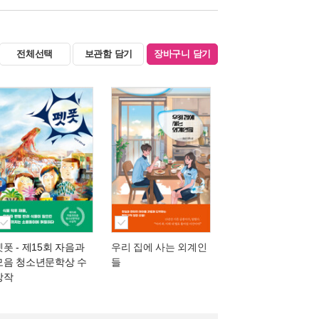
전체선택
보관함 담기
장바구니 담기
펫폿
- 제15회 자음과
우리 집에 사는 외계인
모음 청소년문학상 수
들
상작