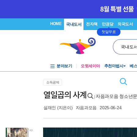
HOME
전자책
만권당
외국도서
국내도서
첫달무료
국내도
분야보기
오뒷세이아
추천마법사
베
소득공제
열일곱의 사계
자음과모음 청소년문학
|
설재인
(지은이)
자음과모음
2025-06-24