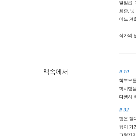
열일곱, 
희준, 넷
어느 겨
작가의 
책속에서
P. 10
학부모들
학시험을
다행히 
P. 32
형은 절대
형이 가
그렇지만 