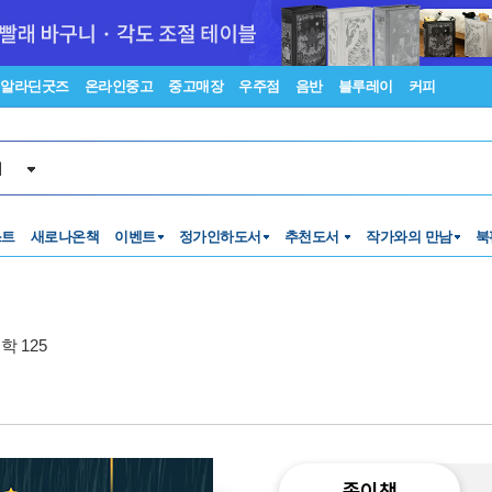
알라딘굿즈
온라인중고
중고매장
우주점
음반
블루레이
커피
서
스트
새로나온책
이벤트
정가인하도서
추천도서
작가와의 만남
북
 125
종이책