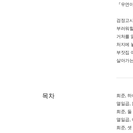
『우연이
검정고시
부러워할
거처를 
처지에 
부잣집 
살아가는
목차
희준, 하
열일곱, 
희준, 둘
열일곱, 
희준, 셋