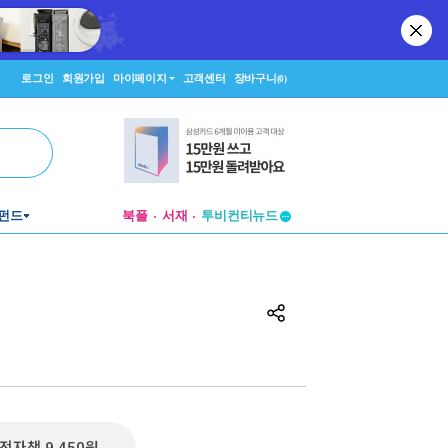
로그인
회원가입
마이페이지
고객센터
장바구니
(0)
투비컨티뉴드
펀드
북플
서재
창작플랫폼
투비컨티뉴드