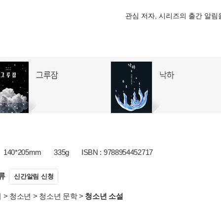
관심 저자, 시리즈의 출간 알
140*205mm
335g
ISBN : 9788954452717
류
신간알림 신청
서
>
청소년
>
청소년 문학
>
청소년 소설