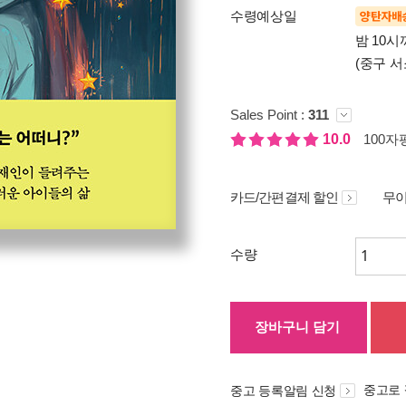
수령예상일
양탄자배
밤 10
(중구 서
Sales Point :
311
10.0
100자평
카드/간편결제 할인
무이
수량
장바구니 담기
중고로
중고 등록알림 신청