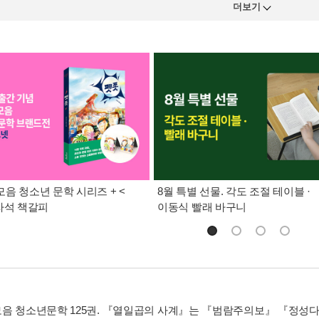
더보기
음 청소년 문학 시리즈 + <
8월 특별 선물. 각도 조절 테이블 ·
자석 책갈피
이동식 빨래 바구니
음 청소년문학 125권. 『열일곱의 사계』는 『범람주의보』 『정성다