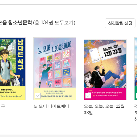
모음 청소년문학
(총 134권 모두보기)
신간알림 신청
식구
노 모어 나이트메어
오늘, 오늘, 오늘! 12월
3X일