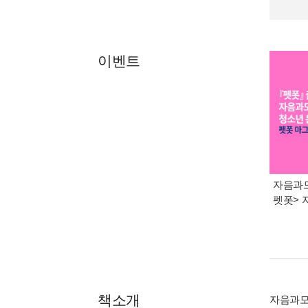
이벤트
자음과모
펫폿> 
책소개
자음과모