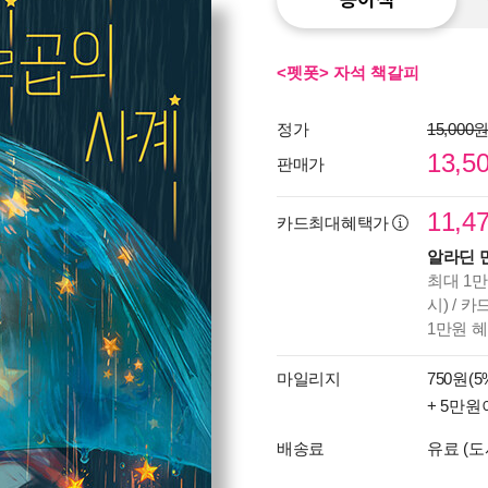
<펫폿> 자석 책갈피
정가
15,000
13,5
판매가
11,4
카드최대혜택가
알라딘 
최대 1만
시) / 
1만원 
마일리지
750원(5
+ 5만원
배송료
유료 (도