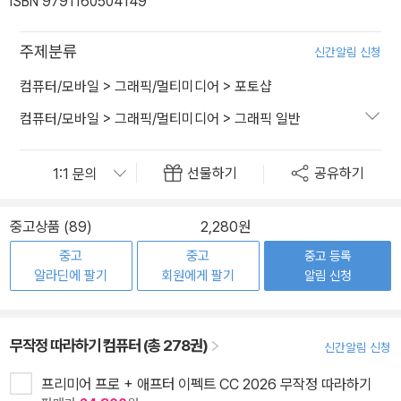
ISBN 9791160504149
주제분류
신간알림 신청
컴퓨터/모바일
>
그래픽/멀티미디어
>
포토샵
컴퓨터/모바일
>
그래픽/멀티미디어
>
그래픽 일반
선물하기
공유하기
중고상품 (89)
2,280원
중고
중고
중고 등록
알라딘에 팔기
회원에게 팔기
알림 신청
무작정 따라하기 컴퓨터 (총 278권)
신간알림 신청
프리미어 프로 + 애프터 이펙트 CC 2026 무작정 따라하기