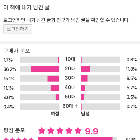
는 핵심 포토샵&일러스트레이터 CC 2018! 어도비의 포토샵&일러
이 책에 내가 남긴 글
스트레이터 CC 2018은 단순한 버전 업그레이드가 아닌 새로 설치하
는 신 버전입니다. 처음 시작하는 초보자 또는 숙련된 전문가 모두가
로그인하면 내가 남긴 글과 친구가 남긴 글을 확인할 수 있습니다.
하나의 통합 워크플로우를 통해 변형과 보정 및 드로잉은 물론, 다양
로그인하기
한 개체를 세부적으로 조정할 수 있습니다. 포토샵에서는 곡률 펜 도
구를 이용해 베지어 곡선을 마음대로 조절할 수 있고, 브러시를 마음
구매자 분포
대로 조정할 수 있으며, 글꼴의 변형을 훨씬 다양하게 할 수 있고, 일
10대
0.8%
1.7%
러스트레이터에서는 Control 패널 기능이 업그레이드되어 상황에
20대
11.8%
36.2%
따라 최적화된 Properties 패널을 이용할 수 있고, 클릭 한 번으로
30대
8.5%
15.1%
아트보드에서 에셋을 선택하여 다양한 크기, 해상도 및 포맷으로 내
40대
보낼 수 있습니다. 그리고 별도의 패스 또는 기준점을 추가하지 않아
5.7%
11.1%
도 그래픽을 자연스럽게 수정 가능합니다. ‘포토샵&일러스트레이터
50대
3.5%
4.6%
CC 2018 무작정 따라하기’는 이론과 실습으로 구성되어 있어 한 가
60대
0.7%
0.4%
여성
남성
지 기능을 배우더라도 탄탄하게 학습할 수 있습니다. 누구나 어렵지
않게 기초를 다질 수 있도록 필수 기능을 친절하게 설명하며, 감각적
9.9
평점 분포
인 실무 예제를 통해 숨겨진 디자인 잠재력을 일깨워 줍니다. 수시로
94.4%