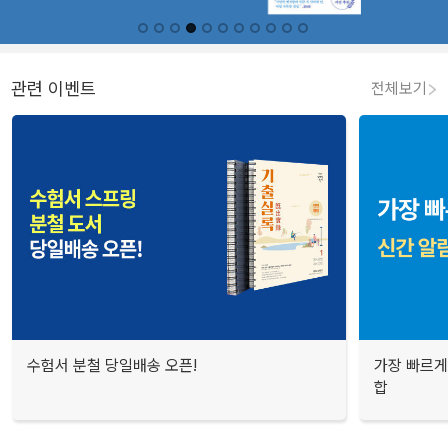
관련 이벤트
전체보기
수험서 분철 당일배송 오픈!
가장 빠르게
합