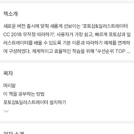
책소개
새로운 버전 출시에 맞춰 새롭게 선보이는 ‘포토샵&일러스트레이터
CC 2018 무작정 따라하기’. 사용자가 가장 쉽고, 빠르게 포토샵과 일
러스트레이터를 배울 수 있도록 기본 이론과 따라하기 예제를 연계하
여 구성하였다. 체계적이고 효율적인 학습을 위해 「우선순위 TOP 2
0」, 「핵심 키워드」, 「학습 계획」 코너를 제공하며, 학습 시 궁금한 점
을 바로 해결할 수 있도록 「왜? Why?」, 「신속! 문제 해결」 코너로 포
목차
토샵과 일러스트레이터를 마스터할 수 있게 도와준다.
머리말
어도비의 포토샵&일러스트레이터 CC 2018은 단순한 버전 업그레
이 책을 공부하는 방법
이드가 아닌 새로 설치하는 신 버전이다. 처음 시작하는 초보자 또는
포토샵&일러스트레이터 설치하기
숙련된 전문가 모두가 하나의 통합 워크플로우를 통해 변형과 보정
및 드로잉은 물론, 다양한 개체를 세부적으로 조정할 수 있다.