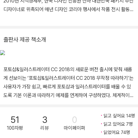
2010년 지식경제부, 한국 디자인 진흥원 산하 대한민국 패키지 추천
디자이너로 위촉되어 매년 디자인 코리아 행사에서 작품 전시 활동을
하고 있습니다. 2016 iF Design Award 패키지 디자인 부문에서 ‘롯
데샌드’ 브랜드로 본상을 수상하였고, 2011 친환경 콘셉트의 리싸이
클 패키지 디자인을 개발해 국내 Good Design 본상을 수상하였습
출판사 제공 책소개
니다. 현재는 ㈜롯데제과 디자인 팀에서 패키지 디자인을 담당하고
있습니다. 주요 저서로 ‘디자이너's PRO 포토샵(2014, 길벗)’이 있
습니다. 롯데제과 디자인팀 브랜드, 패키지 디자이너 한국디자인진흥
포토샵&일러스트레이터 CC 2018의 새로운 버전 출시에 맞춰 새롭
원 산하 대한민국 패키지 추천 디자이너 매년 디자인 코리아 행사에
게 선보이는 ‘포토샵&일러스트레이터 CC 2018 무작정 따라하기’는
서 작품 전시 활동 | 수상경력 | 2016 iF Design Award 패키지 디자
사용자가 가장 쉽고, 빠르게 포토샵과 일러스트레이터를 배울 수 있
인 부문 본상 | 저서 | 『포토샵 + 일러스트레이터를 연동한 작업의 정
도록 기본 이론과 따라하기 예제를 연계하여 구성하였다. 체계적이고
석』 길벗 『디자이너’s PRO 포토샵』 길벗
효율적인 학습을 위해 「우선순위 TOP 20」, 「핵심 키워드」, 「학습 계
획」 코너를 제공하며, 학습 시 궁금한 점을 바로 해결할 수 있도록
읽고 싶어요 14명
51
3
0
「왜? Why?」, 「신속! 문제 해결」 코너로 포토샵과 일러스트레이터를
읽고 있어요 7명
100자평
리뷰
마이페이퍼
마스터할 수 있게 도와준다. 기본 편집부터 탄탄하게! 한 권으로 끝내
읽었어요 74명