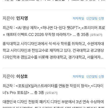
인 및 시각디자인 관련 자문·심의위원을 역임하며 다양한 공공 및 문
화예술 프로젝트에 참여해 왔으며, 생성형 AI를 활용한 콘텐츠 제작
지은이:
민지영
저자파일
신간알림 신청
교육을 통해 디지털 디자인 교육의 혁신을 선도하고 있다.
최근작 :
<AI 영상 제작>
,
<하나면 다-된다 챗GPT>
,
<프리미어 프로
+ 애프터 이펙트 CC 2026 무작정 따라하기>
… 총 35종
(모두보기)
홍익대학교 시각디자인과에서 석·박사 학위를 취득하고, 수원여자대
학교 시각디자인과 전임교수로 재직하고 있다. 건국대학교 광고영상
디자인학과 겸임교수를 비롯해 경희대학교, 경기대학교, 서울여자대
학교 등에서 강의하였으며, 시각디자인 및 영상디자인 분야의 실무적
전문성을 갖추고 있다. 한국미술협회 디자인분과 이사와 한국시각정
지은이:
이상호
저자파일
신간알림 신청
보디자인협회 영상디자인분과 부회장을 역임하였으며, 서울시청, 경
기도청 등 공공기관의 디자인 정책 및 프로젝트 자문 활동에 참여하
최근작 :
<포토샵X일러스트레이터를 연동한 작업의 정석>
,
<디자이
였다.
너's Pro 포토샵>
… 총 3종
(모두보기)
대한민국 디자인 전람회 패키지 디자인 부문에서 3년 연속 수상하여