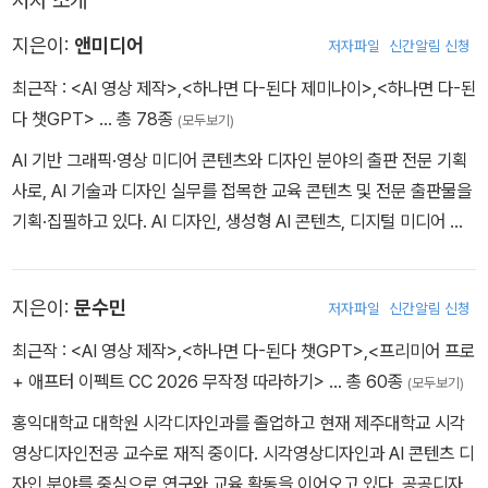
저자 소개
지은이:
앤미디어
저자파일
신간알림 신청
최근작 :
<AI 영상 제작>
,
<하나면 다-된다 제미나이>
,
<하나면 다-된
다 챗GPT>
… 총 78종
(모두보기)
AI 기반 그래픽·영상 미디어 콘텐츠와 디자인 분야의 출판 전문 기획
사로, AI 기술과 디자인 실무를 접목한 교육 콘텐츠 및 전문 출판물을
기획·집필하고 있다. AI 디자인, 생성형 AI 콘텐츠, 디지털 미디어 분
야의 단행본과 전문 서적을 다수 기획·집필하였으며, 생성형 AI를 활
용한 디자인·영상 콘텐츠 제작 교육과 출판 프로젝트를 진행하고 있
지은이:
문수민
저자파일
신간알림 신청
다. 또한 실무 중심의 차별화된 전문 단행본을 위해 디지털 편집 및 디
자인 총괄 업무를 수행하며, AI 시대에 부합하는 교육 및 콘텐츠 제작
최근작 :
<AI 영상 제작>
,
<하나면 다-된다 챗GPT>
,
<프리미어 프로
환경 구축에 기여하고 있다.
+ 애프터 이펙트 CC 2026 무작정 따라하기>
… 총 60종
(모두보기)
홍익대학교 대학원 시각디자인과를 졸업하고 현재 제주대학교 시각
영상디자인전공 교수로 재직 중이다. 시각영상디자인과 AI 콘텐츠 디
자인 분야를 중심으로 연구와 교육 활동을 이어오고 있다. 공공디자