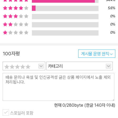
업그레이드되는 어도비 신기능은 별책으로 구성하여 누구보다 빠르
게 찾아 익힐 수 있도록 구성하였습니다. 효율적인 학습을 위해 네이
5.6%
버 지식iN, 실무 카페, 블로그 등에서 가장 많이 검색하고 찾아본 키
0%
워드를 토대로 빠짐없이 핵심 기능을 소개하고 있으며, 사용자의 편
0%
의를 위해 학습 시 해당 기능을 사용할 수 있는 버전을 표기하였고, 핵
0%
심적으로 집중해서 볼 수 있도록 중요 순위를 선정하여 표시하였습니
다. 이제, 디자인의 모든 것, ‘포토샵&일러스트레이터 CC 2018 무작
정 따라하기’에서 효율적인 학습 방법을 찾아보세요.
100자평
게시물 운영 원칙
카테고리
현재
0
/280byte (한글 140자 이내)
스포일러 포함