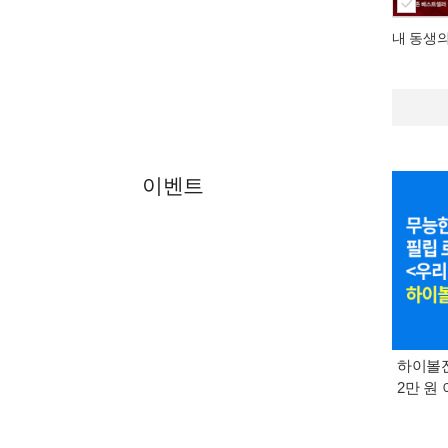
내 동생
이벤트
하이볼잔
2만 원 