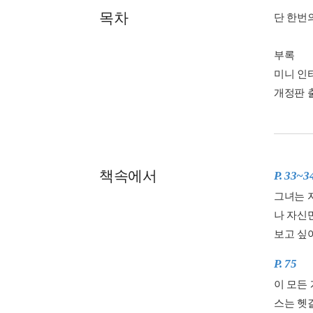
목차
단 한번
부록
미니 인
개정판 
책속에서
P. 33~3
그녀는 
나 자신
보고 싶
P. 75
이 모든
스는 헷