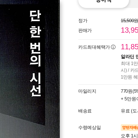
정가
15,500
13,9
판매가
11,8
카드최대혜택가
알라딘 
최대 1만
시) / 
1만원 
마일리지
770원(5
+ 5만원
배송료
유료 (도
수령예상일
양탄자배
오후 1