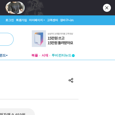
로그인
회원가입
마이페이지
고객센터
장바구니
(0)
펀드
북플
서재
투비컨티뉴드
창작플랫폼
투비컨티뉴드