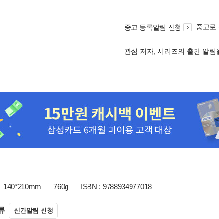
중고로
중고 등록알림 신청
관심 저자, 시리즈의 출간 알
140*210mm
760g
ISBN : 9788934977018
류
신간알림 신청