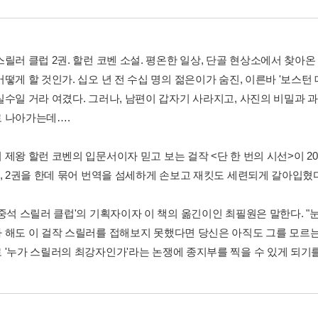
스릴러 클럽 2권. 할런 코벤 소설. 평온한 일상, 단골 현상소에서 찾아
어떻게 할 것인가. 십오 년 전 수십 명의 젊은이가 숨진, 이른바 '보스
실수일 거라 여겼다. 그러나, 남편이 갑자기 사라지고, 사진의 비밀과
 나아가는데….
제왕 할런 코벤의 입문서이자 믿고 보는 걸작 <단 한 번의 시선>이 20
1, 2권을 한데 묶어 번역을 섬세하게 손보고 재킷도 세련되게 갈아입혔
모중석 스릴러 클럽'의 기획자이자 이 책의 옮긴이인 최필원은 말한다. 
 해도 이 걸작 스릴러를 접해보지 못했다면 당신은 아직도 그를 모르는 
 '누가 스릴러의 최강자인가'라는 논쟁에 종지부를 찍을 수 있게 되기를