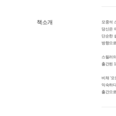
책소개
모중석 
당신은 
단순한 
방향으로
스릴러의 
출간된 
비채 '
익숙하다
출간으로