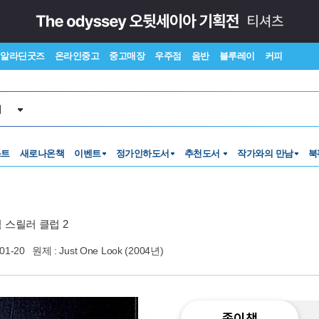
알라딘굿즈
온라인중고
중고매장
우주점
음반
블루레이
커피
서
스트
새로나온책
이벤트
정가인하도서
추천도서
작가와의 만남
북
 스릴러 클럽 2
01-20
원제 : Just One Look (2004년)
종이책