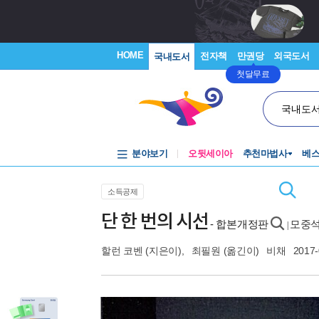
HOME
전자책
만권당
외국도서
국내도서
첫달무료
국내도
분야보기
오뒷세이아
추천마법사
베
소득공제
단 한 번의 시선
- 합본개정판
모중석
|
할런 코벤
(지은이),
최필원
(옮긴이)
비채
2017-