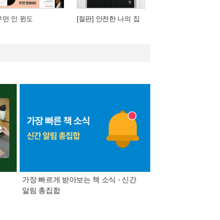
우먼 인 윈도
[절판] 안전한 나의 집
가장 빠르게 받아보는 책 소식 - 신간
경기컬처패스 1만원 
알림 총집합