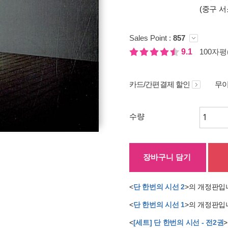
(중구 서
Sales Point :
857
9.1
100자평(
카드/간편결제 할인
무이
수량
장바구니 담기
<
단 한번의 시선 2
>의 개정판입
<
단 한번의 시선 1
>의 개정판입
<
[세트] 단 한번의 시선 - 전2권