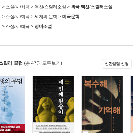
서
>
소설/시/희곡
>
액션/스릴러소설
>
외국 액션/스릴러소설
서
>
소설/시/희곡
>
세계의 문학
>
미국문학
서
>
소설/시/희곡
>
영미소설
스릴러 클럽
(총 47권 모두보기)
신간알림 신청