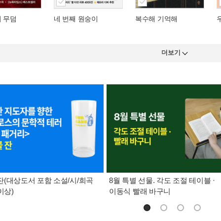
의 무덤
네 번째 원숭이
복수해 기억해
더보기
(대상도서 포함 소설/시/희곡
8월 특별 선물. 각도 조절 테이블 ·
이상)
이동식 빨래 바구니